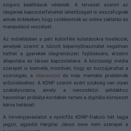
szigorú beállítások védenék. A tervezet szerint az
idegenek kapcsolatfelvételi lehetőségeit is visszafognák
annak érdekében, hogy csökkentsék az online zaklatás és
manipuláció veszélyét.
Az indoklásban a párt különféle kutatásokra hivatkozik,
amelyek szerint a túlzott képernyőhasználat negatívan
hathat a gyerekek idegrendszeri fejlődésére, érzelmi
állapotára és társas kapcsolataira. A közösségi média
szerepét is kiemelik, mondván, hogy az hozzájárulhat a
szorongás, a
depresszió
és más mentális problémák
erősödéséhez. A KDNP szerint ezért szükség van olyan
szabályozásra, amely a nemzetközi példákhoz
hasonlóan próbálja kordában tartani a digitális környezet
káros hatásait.
A törvényjavaslatot a nyolcfős KDNP-frakció hét tagja
jegyzi, egyedül Hargitai János neve nem szerepel a