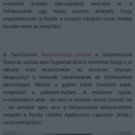
modellek áruházi támogatását kaszálta el, a
felhasználók egy része viszont ahelyett, hogy
engedelmesen új Kindle e-olvasót vásárolt volna, inkább
kezébe vette az irányítást.
A TechCrunch
beszámolója szerint
a tulajdonosok
finoman szólva sem fogadták kitörő örömmel, hogy a jó
néhány éves eszközeiken az Amazon teljesen
lekapcsolja a könyvek vásárlásának és letöltésének
lehetőségét. Miután a gyártó hátat fordított nekik,
megindult a jailbreak-hullám. A módszer ugyan
modellenként eltér - és nem is minden verzió törhető fel
-, de amelyik igen, arra a felhasználók előszeretettel
telepítik a Kindle Unified Application Launcher (KUAL)
nevű indítópultot.