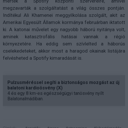
mértek a Spotify központi szervereire, amivel
megzavarták a szolgáltatást a világ összes pontján.
Indítékul Ali Khamenei meggyilkolása szolgált, akit az
Amerikai Egyesült Államok kormánya februárban iktatott
ki. A katonai művelet egy nagyobb háború nyitánya volt,
aminek katasztrofális hatásai vannak a régió
környezetére. Ha eddig sem szívlelted a háborús
cselekedeteket, akkor most a haragod okainak listájára
felvésheted a Spotify kimaradását is.
Pulzusméréssel segíti a biztonságos mozgást az új
balatoni kardioösvény (X)
4 és egy 8 km-es egészségügyi tanösvény nyílt
Balatonalmádiban.