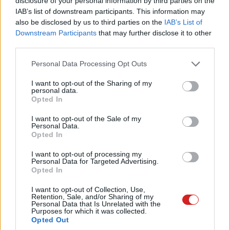
disclosure of your personal information by third parties on the
IAB’s list of downstream participants. This information may
also be disclosed by us to third parties on the
IAB’s List of
Downstream Participants
that may further disclose it to other
third parties.
A sebezhetőség pontos technikai mélységeit és a
kiszivárgott rekordok teljes számát még vizsgálják, de
Please note that this website/app uses one or more Google
Personal Data Processing Opt Outs
az incidens pont a legrosszabbkor jött az új márkának,
services and may gather and store information including but
not limited to your visit or usage behaviour. You may click to
I want to opt-out of the Sharing of my
hiszen az ügyfelek már így is bizalmatlanok voltak a 100
personal data.
grant or deny consent to Google and its third-party tags to
dolláros előlegek kezelése és a változó szerződési
Opted In
use your data for below specified purposes in below Google
feltételek miatt. Ha a platform üzemeltetői nem
consent section.
I want to opt-out of the Sale of my
foltozzák be villámgyorsan a réseket, az "American-
Personal Data.
Opted In
Proud" életérzés mellé a userek egy kiadós adathalász-
támadást is kapnak a nyakukba.
I want to opt-out of processing my
Personal Data for Targeted Advertising.
Öröm az ürömben, hogy vélhetően magyar felhasználót
Opted In
nem érint ez az adatszivárgás.
I want to opt-out of Collection, Use,
Retention, Sale, and/or Sharing of my
Personal Data that Is Unrelated with the
Purposes for which it was collected.
Opted Out
Pulzusméréssel segíti a biztonságos mozgást az új