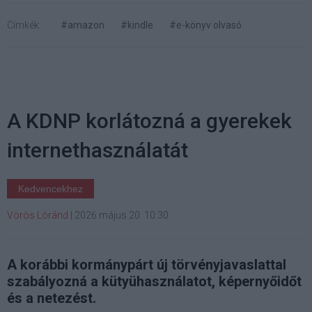
Címkék:
#amazon
#kindle
#e-könyv olvasó
A KDNP korlátozná a gyerekek
internethasználatát
Kedvencekhez
Vörös Lóránd
|
2026 május 20. 10:30
A korábbi kormánypárt új törvényjavaslattal
szabályozná a kütyühasználatot, képernyőidőt
és a netezést.