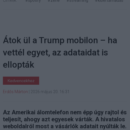
Címkék:
#spotify
#zene
#streaming
#kibertámadás
Átok ül a Trump mobilon – ha
vettél egyet, az adataidat is
ellopták
Kedvencekhez
Erdős Márton
|
2026 május 20. 16:31
Az Amerikai álomtelefon nem épp úgy rajtol és
teljesít, ahogy azt egyesek várták. A hivatalos
weboldalról most a vásárlók adatait nyúlták le.