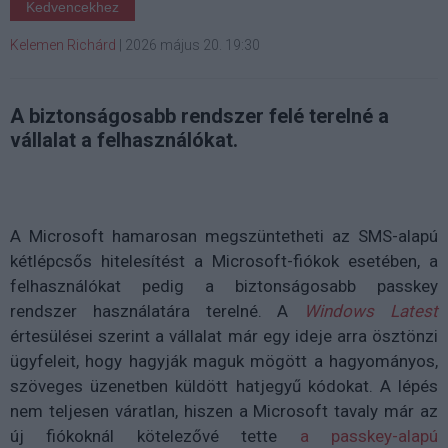
Kedvencekhez
Kelemen Richárd
|
2026 május 20. 19:30
A biztonságosabb rendszer felé terelné a
vállalat a felhasználókat.
A Microsoft hamarosan megszüntetheti az SMS-alapú
kétlépcsős hitelesítést a Microsoft-fiókok esetében, a
felhasználókat pedig a biztonságosabb passkey
rendszer használatára terelné. A
Windows Latest
értesülései szerint a vállalat már egy ideje arra ösztönzi
ügyfeleit, hogy hagyják maguk mögött a hagyományos,
szöveges üzenetben küldött hatjegyű kódokat. A lépés
nem teljesen váratlan, hiszen a Microsoft tavaly már az
új fiókoknál kötelezővé tette
a passkey-alapú