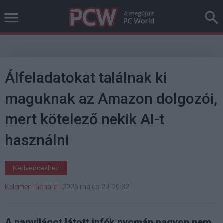
Álfeladatokat találnak ki
maguknak az Amazon dolgozói,
mert kötelező nekik AI-t
használni
Kedvencekhez
Kelemen Richárd
|
2026 május 20. 20:32
A napvilágot látott infók nyomán nagyon nem