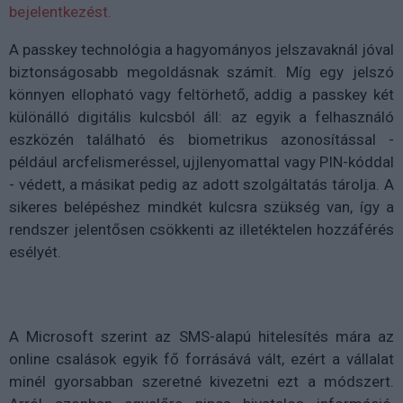
bejelentkezést.
A passkey technológia a hagyományos jelszavaknál jóval
biztonságosabb megoldásnak számít. Míg egy jelszó
könnyen ellopható vagy feltörhető, addig a passkey két
különálló digitális kulcsból áll: az egyik a felhasználó
eszközén található és biometrikus azonosítással -
például arcfelismeréssel, ujjlenyomattal vagy PIN-kóddal
- védett, a másikat pedig az adott szolgáltatás tárolja. A
sikeres belépéshez mindkét kulcsra szükség van, így a
rendszer jelentősen csökkenti az illetéktelen hozzáférés
esélyét.
A Microsoft szerint az SMS-alapú hitelesítés mára az
online csalások egyik fő forrásává vált, ezért a vállalat
minél gyorsabban szeretné kivezetni ezt a módszert.