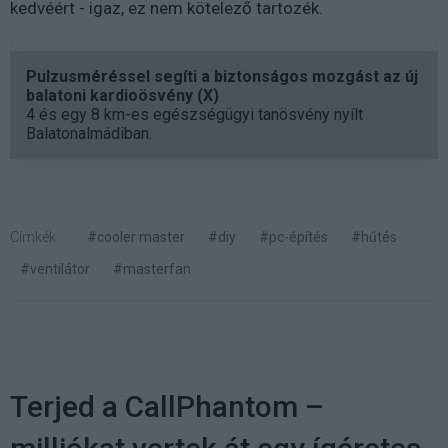
kedvéért - igaz, ez nem kötelező tartozék.
Pulzusméréssel segíti a biztonságos mozgást az új
balatoni kardioösvény (X)
4 és egy 8 km-es egészségügyi tanösvény nyílt
Balatonalmádiban.
Címkék:
#cooler master
#diy
#pc-építés
#hűtés
#ventilátor
#masterfan
Terjed a CallPhantom –