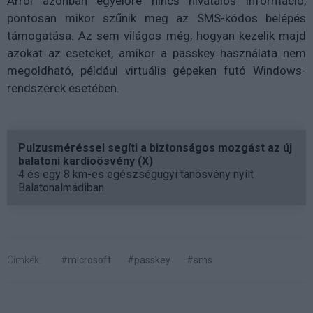
Arról azonban egyelőre nincs hivatalos információ,
pontosan mikor szűnik meg az SMS-kódos belépés
támogatása. Az sem világos még, hogyan kezelik majd
azokat az eseteket, amikor a passkey használata nem
megoldható, például virtuális gépeken futó Windows-
rendszerek esetében.
Pulzusméréssel segíti a biztonságos mozgást az új
balatoni kardioösvény (X)
4 és egy 8 km-es egészségügyi tanösvény nyílt
Balatonalmádiban.
Címkék:
#microsoft
#passkey
#sms