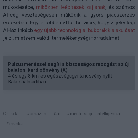
működésébe,
miközben leépítések zajlanak
, és számos
AI-cég veszteségesen működik a gyors piacszerzés
érdekében. Egyre többen attól tartanak, hogy a jelenlegi
AI-láz inkább
egy újabb technológiai buborék kialakulását
jelzi, mintsem valódi termelékenységi forradalmat.
Pulzusméréssel segíti a biztonságos mozgást az új
balatoni kardioösvény (X)
4 és egy 8 km-es egészségügyi tanösvény nyílt
Balatonalmádiban.
Címkék:
#amazon
#ai
#mesterséges intelligencia
#munka