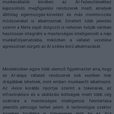
munkavállalók körében az AI-fejlesztésekhez
kapcsolódó megfigyelési rendszerek miatt, amelyek
állítólag egérmozgás-követést és más monitorozási
módszereket is alkalmaznak. Emellett több jelentés
szerint a Meta saját dolgozói is nehezen tudják valóban
hasznosan integrálni a mesterséges intelligenciát a napi
munkafolyamatokba, miközben a vállalat vezetése
agresszívan sürgeti az AI széles körű alkalmazását.
Mindeközben egyre több elemző figyelmeztet arra, hogy
az AI-alapú vállalati rendszerek sok esetben már
drágábbak lehetnek, mint emberi munkaerőt alkalmazni.
Az
Axios
korábbi riportjai szerint a tokenárak, az
infrastruktúra és a skálázási költségek miatt több cég
számára a mesterséges intelligencia fenntartása
jelentős pénzügyi terhet jelent. A technológiai szektor
azonban továbbra is tömegesen építi be az AI-t