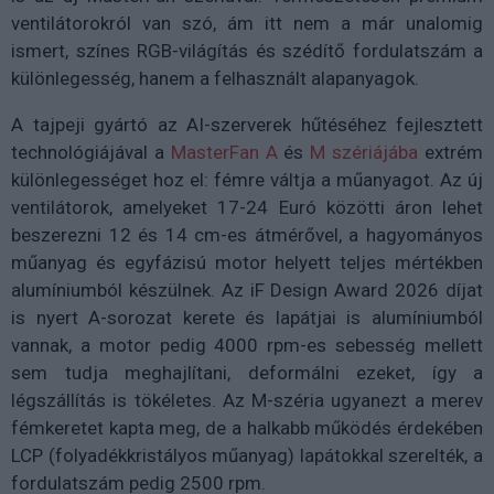
ventilátorokról van szó, ám itt nem a már unalomig
ismert, színes RGB-világítás és szédítő fordulatszám a
különlegesség, hanem a felhasznált alapanyagok.
A tajpeji gyártó az AI-szerverek hűtéséhez fejlesztett
technológiájával a
MasterFan A
és
M szériájába
extrém
különlegességet hoz el: fémre váltja a műanyagot. Az új
ventilátorok, amelyeket 17-24 Euró közötti áron lehet
beszerezni 12 és 14 cm-es átmérővel, a hagyományos
műanyag és egyfázisú motor helyett teljes mértékben
alumíniumból készülnek. Az iF Design Award 2026 díjat
is nyert A-sorozat kerete és lapátjai is alumíniumból
vannak, a motor pedig 4000 rpm-es sebesség mellett
sem tudja meghajlítani, deformálni ezeket, így a
légszállítás is tökéletes. Az M-széria ugyanezt a merev
fémkeretet kapta meg, de a halkabb működés érdekében
LCP (folyadékkristályos műanyag) lapátokkal szerelték, a
fordulatszám pedig 2500 rpm.