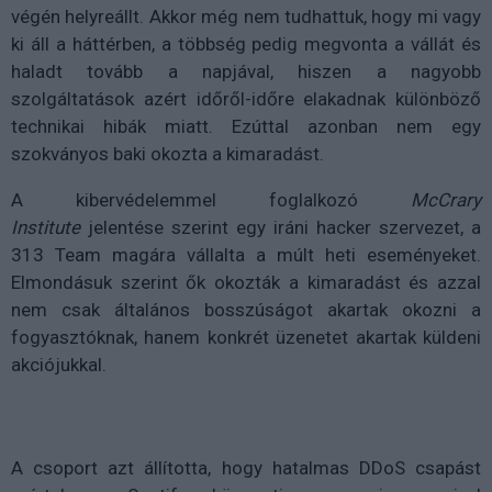
végén helyreállt. Akkor még nem tudhattuk, hogy mi vagy
ki áll a háttérben, a többség pedig megvonta a vállát és
haladt tovább a napjával, hiszen a nagyobb
szolgáltatások azért időről-időre elakadnak különböző
technikai hibák miatt. Ezúttal azonban nem egy
szokványos baki okozta a kimaradást.
A kibervédelemmel foglalkozó
McCrary
Institute
jelentése szerint egy iráni hacker szervezet, a
313 Team magára vállalta a múlt heti eseményeket.
Elmondásuk szerint ők okozták a kimaradást és azzal
nem csak általános bosszúságot akartak okozni a
fogyasztóknak, hanem konkrét üzenetet akartak küldeni
akciójukkal.
A csoport azt állította, hogy hatalmas DDoS csapást