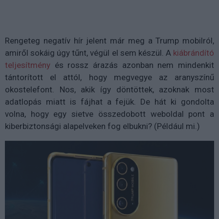
Rengeteg negatív hír jelent már meg a Trump mobilról,
amiről sokáig úgy tűnt, végül el sem készül. A
kiábrándító
teljesítmény
és rossz árazás azonban nem mindenkit
tántorított el attól, hogy megvegye az aranyszínű
okostelefont. Nos, akik így döntöttek, azoknak most
adatlopás miatt is fájhat a fejük. De hát ki gondolta
volna, hogy egy sietve összedobott weboldal pont a
kiberbiztonsági alapelveken fog elbukni? (Például mi.)