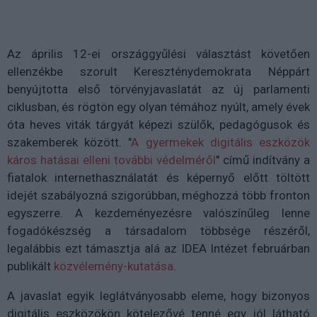
Az április 12-ei országgyűlési választást követően
ellenzékbe szorult Kereszténydemokrata Néppárt
benyújtotta első törvényjavaslatát az új parlamenti
ciklusban, és rögtön egy olyan témához nyúlt, amely évek
óta heves viták tárgyát képezi szülők, pedagógusok és
szakemberek között. "
A gyermekek digitális eszközök
káros hatásai elleni további védelméről
" című indítvány a
fiatalok internethasználatát és képernyő előtt töltött
idejét szabályozná szigorúbban, méghozzá több fronton
egyszerre. A kezdeményezésre valószínűleg lenne
fogadókészség a társadalom többsége részéről,
legalábbis ezt támasztja alá az IDEA Intézet februárban
publikált
közvélemény-kutatása
.
A javaslat egyik leglátványosabb eleme, hogy bizonyos
digitális eszközökön kötelezővé tenné egy jól látható