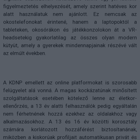
figyelmeztetés elhelyezését, amely szerint hatéves kor
alatt használatuk nem ajánlott. Ez nemcsak az
okostelefonokat érintené, hanem a laptopoktól a
tableteken, okosórákon és játékkonzolokon át a VR-
headsetekig gyakorlatilag az összes olyan modern
kütyüt, amely a gyerekek mindennapjainak részévé vált
az elmúlt években.
A KDNP emellett az online platformokat is szorosabb
felügyelet alá vonná. A magas kockázatúnak minősített
szolgáltatások esetében kötelező lenne az életkor-
ellenőrzés, a 13 év alatti felhasználók pedig egyáltalán
nem férhetnének hozzá ezekhez az oldalakhoz vagy
alkalmazásokhoz. A 13 és 16 év közötti korosztály
számára korlátozott hozzáférést biztosítanának,
miközben a kiskorúak profiljait automatikusan privát és