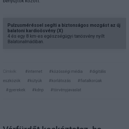
benyújtók között.
Pulzusméréssel segíti a biztonságos mozgást az új
balatoni kardioösvény (X)
4 és egy 8 km-es egészségügyi tanösvény nyílt
Balatonalmádiban.
Címkék:
#internet
#közösségi média
#digitális
eszközök
#kütyük
#korlátozás
#fiatalkorúak
#gyerekek
#kdnp
#törvényjavaslat