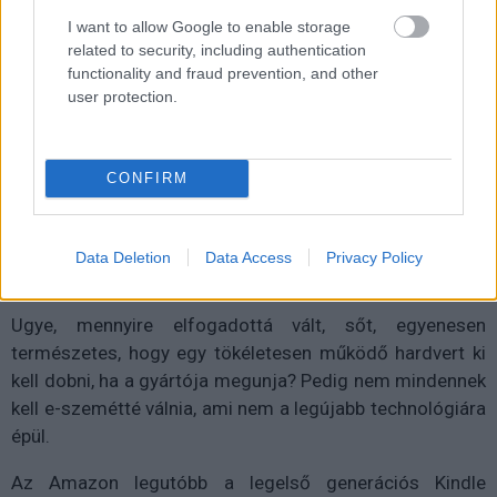
Kedvencekhez
I want to allow Google to enable storage
related to security, including authentication
Erdős Márton
|
2026 május 20. 15:30
functionality and fraud prevention, and other
user protection.
Pedig ezek kivételesen olyan kütyük, amik
nagyon sokáig kiszolgálják tulajdonosukat.
CONFIRM
Mutatjuk, mit tehetsz, ha a te eszközödet is
kényszer-nyugdíjazza az Amazon.
Data Deletion
Data Access
Privacy Policy
Ugye, mennyire elfogadottá vált, sőt, egyenesen
természetes, hogy egy tökéletesen működő hardvert ki
kell dobni, ha a gyártója megunja? Pedig nem mindennek
kell e-szemétté válnia, ami nem a legújabb technológiára
épül.
Az Amazon legutóbb a legelső generációs Kindle