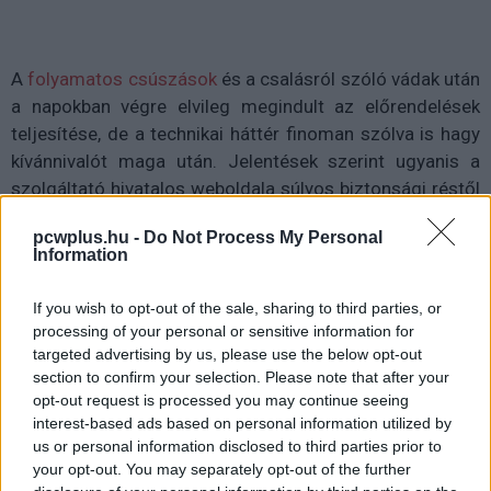
A
folyamatos csúszások
és a csalásról szóló vádak után
a napokban végre elvileg megindult az előrendelések
teljesítése, de a technikai háttér finoman szólva is hagy
kívánnivalót maga után. Jelentések szerint ugyanis a
szolgáltató hivatalos weboldala súlyos biztonsági réstől
szenved, amelyen keresztül harmadik felek simán
pcwplus.hu -
Do Not Process My Personal
hozzáférhetnek a felhasználók személyes adataihoz.
Information
If you wish to opt-out of the sale, sharing to third parties, or
processing of your personal or sensitive information for
targeted advertising by us, please use the below opt-out
section to confirm your selection. Please note that after your
opt-out request is processed you may continue seeing
interest-based ads based on personal information utilized by
us or personal information disclosed to third parties prior to
your opt-out. You may separately opt-out of the further