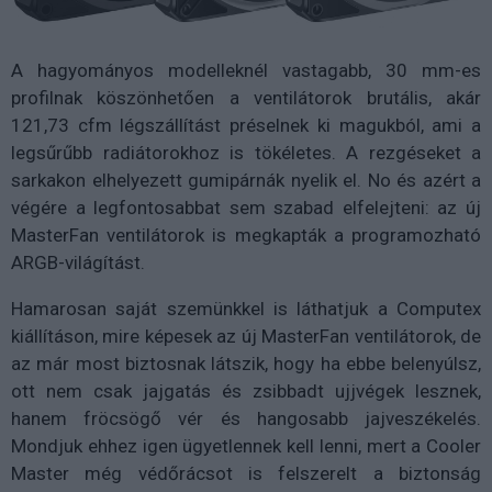
A hagyományos modelleknél vastagabb, 30 mm-es
profilnak köszönhetően a ventilátorok brutális, akár
121,73 cfm légszállítást préselnek ki magukból, ami a
legsűrűbb radiátorokhoz is tökéletes. A rezgéseket a
sarkakon elhelyezett gumipárnák nyelik el. No és azért a
végére a legfontosabbat sem szabad elfelejteni: az új
MasterFan ventilátorok is megkapták a programozható
ARGB-világítást.
Hamarosan saját szemünkkel is láthatjuk a Computex
kiállításon, mire képesek az új MasterFan ventilátorok, de
az már most biztosnak látszik, hogy ha ebbe belenyúlsz,
ott nem csak jajgatás és zsibbadt ujjvégek lesznek,
hanem fröcsögő vér és hangosabb jajveszékelés.
Mondjuk ehhez igen ügyetlennek kell lenni, mert a Cooler
Master még védőrácsot is felszerelt a biztonság