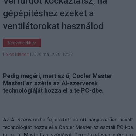
Vérfürdőt kockáztatsz, ha
gépépítéshez ezeket a
ventilátorokat használod
Kedvencekhez
Erdős Márton
|
2026 május 20. 12:32
Pedig megéri, mert az új Cooler Master
MasterFan széria az AI-szerverek
technológiáját hozza el a te PC-dbe.
Az AI szerverekbe fejlesztett és ott nagyszerűen bevált
technológiát hozza el a Cooler Master az asztali PC-kbe
is az új MasterFan szériával. Természetesen prémium