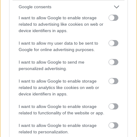
balatoni kardioösvény (X)
Google consents
4 és egy 8 km-es egészségügyi tanösvény nyílt
Balatonalmádiban.
I want to allow Google to enable storage
related to advertising like cookies on web or
device identifiers in apps.
I want to allow my user data to be sent to
Címkék:
#trump mobil
#okostelefon
#android
Google for online advertising purposes.
#adatszivárgás
#facepalm
I want to allow Google to send me
personalized advertising.
I want to allow Google to enable storage
related to analytics like cookies on web or
device identifiers in apps.
Ezeket a Kindle e-
I want to allow Google to enable storage
könyvolvasókat többé nem
related to functionality of the website or app.
támogatja az Amazon
I want to allow Google to enable storage
related to personalization.