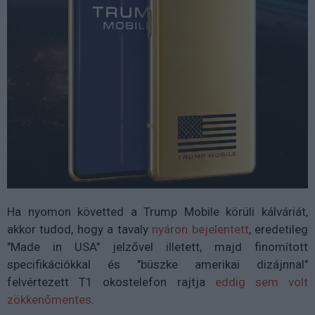
Ha nyomon követted a Trump Mobile körüli kálváriát,
akkor tudod, hogy a tavaly
nyáron bejelentett
, eredetileg
"Made in USA" jelzővel illetett, majd finomított
specifikációkkal és "büszke amerikai dizájnnal"
felvértezett T1 okostelefon rajtja
eddig sem volt
zökkenőmentes
.