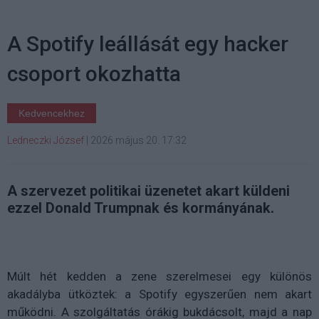
A Spotify leállását egy hacker
csoport okozhatta
Kedvencekhez
Ledneczki József
|
2026 május 20. 17:32
A szervezet politikai üzenetet akart küldeni
ezzel Donald Trumpnak és kormányának.
Múlt hét kedden a zene szerelmesei egy különös
akadályba ütköztek: a Spotify egyszerűen nem akart
működni. A szolgáltatás órákig bukdácsolt, majd a nap