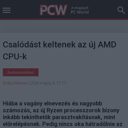
Csalódást keltenek az új AMD
CPU-k
Kedvencekhez
Erdős Márton
|
2026 május 4. 17:17
Hiába a vagány elnevezés és nagyobb
számozás, az új Ryzen processzorok bizony
inkább tekinthetők parasztvakításnak, mint
előrelépésnek. Pedig nincs oka hátradőlnie az