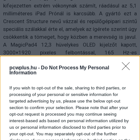
kifejezetten extrém vékonynak számít, ráadásul az 5,1
milliméteres iPad Prónál is karcsúbb. A gyártó ezt a
Crescent Structure nevű vázzal és repülőgépipari szintű
speciális szálakkal érte el, amelyek az ígérete szerint úgy
csökkentik a tömeget, hogy közben a merevség is javul.
A MagicPad4 12,3 hüvelykes OLED kijelzőt kapott,
3000×1920 pixeles felbontással, 165 Hz-es
képfrissítéssel és akár 2400 nites HDR csúcsfényerővel.
pcwplus.hu -
Do Not Process My Personal
A panel 1,07 milliárd szín megjelenítésére képes, a
Information
keskeny káváknak köszönhetően pedig az előlap 93
százalékát tölti ki. A HONOR a szemkímélő
If you wish to opt-out of the sale, sharing to third parties, or
megoldásokra is ráfeküdt: a készülék TÜV Rheinland
processing of your personal or sensitive information for
tanúsítványokkal, 5280 Hz-es PWM
targeted advertising by us, please use the below opt-out
fényerőszabályozással, valamint hardveres szintű AI
section to confirm your selection. Please note that after your
opt-out request is processed you may continue seeing
Defocus és Eye Comfort funkciókkal próbálja
interest-based ads based on personal information utilized by
csökkenteni a hosszabb használat terhelését.
us or personal information disclosed to third parties prior to
your opt-out. You may separately opt-out of the further