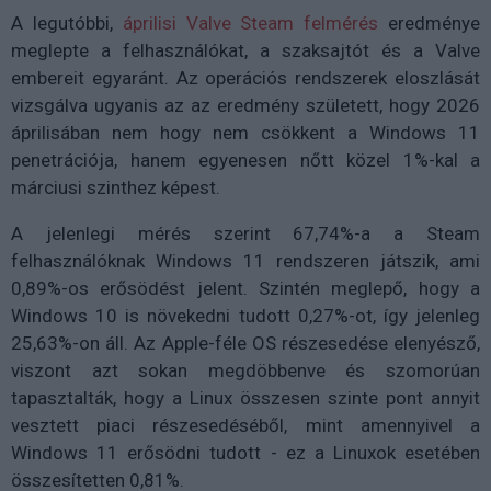
A legutóbbi,
áprilisi Valve Steam felmérés
eredménye
meglepte a felhasználókat, a szaksajtót és a Valve
embereit egyaránt. Az operációs rendszerek eloszlását
vizsgálva ugyanis az az eredmény született, hogy 2026
áprilisában nem hogy nem csökkent a Windows 11
penetrációja, hanem egyenesen nőtt közel 1%-kal a
márciusi szinthez képest.
A jelenlegi mérés szerint 67,74%-a a Steam
felhasználóknak Windows 11 rendszeren játszik, ami
0,89%-os erősödést jelent. Szintén meglepő, hogy a
Windows 10 is növekedni tudott 0,27%-ot, így jelenleg
25,63%-on áll. Az Apple-féle OS részesedése elenyésző,
viszont azt sokan megdöbbenve és szomorúan
tapasztalták, hogy a Linux összesen szinte pont annyit
vesztett piaci részesedéséből, mint amennyivel a
Windows 11 erősödni tudott - ez a Linuxok esetében
összesítetten 0,81%.