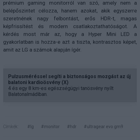
prémium gaming monitorról van szó, amely nem a
belépőszintet célozza, hanem azokat, akik egyszerre
szeretnének nagy felbontást, erős HDR-t, magas
képfrissítést és modern csatlakoztathatóságot. A
kérdés most már az, hogy a Hyper Mini LED a
gyakorlatban is hozza-e azt a tiszta, kontrasztos képet,
amit az LG a számok alapján ígér.
Pulzusméréssel segíti a biztonságos mozgást az új
balatoni kardioösvény (X)
4 és egy 8 km-es egészségügyi tanösvény nyílt
Balatonalmádiban.
Címkék:
#lg
#monitor
#hdr
#ultragear evo gm9