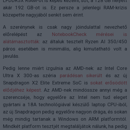
LPDDR5X RÍAM-ot is képes kezelni, sőt, a 128 GB helyett
akár 192 GB-ot is. Ez persze a jelenlegi RAM-krízis
közepette nagyjából senkit sem érint.
A szerénynek is csak nagy jóindulattal nevezhető
előrelépést az
NotebookCheck mérései is
alátámasztották
: az általuk tesztelt Ryzen AI 350/450
páros esetében is minimális, alig kimutatható volt a
javulás.
Pedig lenne miért izgulnia az AMD-nek: az Intel Core
Ultra X 300-as széria
parádésan sikerült
és az új
Snapdragon X2 Elite Extreme SoC is
sokat erősödött
elődjéhez képest
. Az AMD-nek mindössze annyi még a
szerencséje, hogy egyelőre az Intel nem tud eleget
gyártani a 18A technológiával készülő laptop CPU-iból,
az új Snapdragon pedig egyelőre nagyon drága, és sokan
még mindig tartanak a Windows on ARM platformtól.
Mindkét platform tesztjét megtaláljátok nálunk, ha pedig