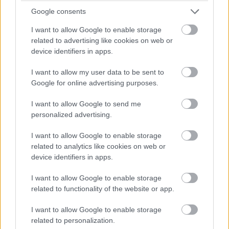
komolyabb multitaskingra használnának táblagépet.
Google consents
Ehhez a PC mód is hozzátartozik, amely asztali jellegű
felületet, fejlettebb fájlkezelést, egértámogatást,
I want to allow Google to enable storage
related to advertising like cookies on web or
billentyűkombinációkat és többablakos működést kínál,
device identifiers in apps.
vagyis a MagicPad4 egy megfelelő billentyűzettel és
egérrel már laptopközeli munkakörnyezetet próbál adni.
I want to allow my user data to be sent to
A HONOR az AI-funkciókat is erősen előtérbe tolja. Az AI
Google for online advertising purposes.
Memo automatikusan képes jegyzőkönyvet készíteni
I want to allow Google to send me
megbeszélésekről, felismeri és elkülöníti a beszélőket,
personalized advertising.
az AI Meeting Agent, az intelligens emlékeztetők, az
összefoglalók és a hanglenyomat-alapú zajszűrés pedig
I want to allow Google to enable storage
mind azt szolgálják, hogy a tablet ne csak kijelző legyen
related to analytics like cookies on web or
a munkához, hanem aktívan segítsen is a
device identifiers in apps.
feldolgozásban. Ez a gyakorlatban főleg azoknak lehet
I want to allow Google to enable storage
érdekes, akik sokat jegyzetelnek, meetingelnek, tanulnak
related to functionality of the website or app.
vagy több forrásból próbálnak gyorsan használható
anyagot összerakni.
I want to allow Google to enable storage
related to personalization.