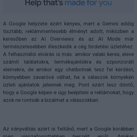
A Google helyzete azért kényes, mert a Gemini eddig
tisztább, reklámmentesebb élményt adott, miközben a
keresőben az AI Overviews és az AI Mode már
természetesebben illeszkedik a cég hirdetési üzletéhez.
A felhasználói elvárás is más: amikor valaki keres, eleve
számít találatokra, termékajánlókra és szponzorált
elemekre, de amikor egy chatbotnak tesz fel kérdést,
könnyebben zavaróvá válhat, ha a válaszok környékén
üzleti ajánlatok jelennek meg. Pont ezért lesz döntő,
hogy a Google képes-e úgy beépíteni a reklámokat, hogy
azok ne rontsák a bizalmat a válaszokban.
Az irányváltás azért is feltűnő, mert a Google korábban
még visszafogottabban beszélt erről. Amikor