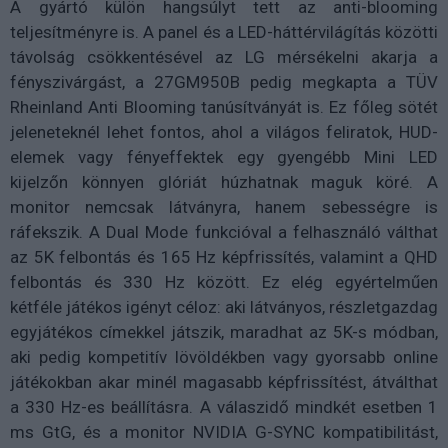
A gyártó külön hangsúlyt tett az anti-blooming
teljesítményre is. A panel és a LED-háttérvilágítás közötti
távolság csökkentésével az LG mérsékelni akarja a
fényszivárgást, a 27GM950B pedig megkapta a TÜV
Rheinland Anti Blooming tanúsítványát is. Ez főleg sötét
jeleneteknél lehet fontos, ahol a világos feliratok, HUD-
elemek vagy fényeffektek egy gyengébb Mini LED
kijelzőn könnyen glóriát húzhatnak maguk köré. A
monitor nemcsak látványra, hanem sebességre is
ráfekszik. A Dual Mode funkcióval a felhasználó válthat
az 5K felbontás és 165 Hz képfrissítés, valamint a QHD
felbontás és 330 Hz között. Ez elég egyértelműen
kétféle játékos igényt céloz: aki látványos, részletgazdag
egyjátékos címekkel játszik, maradhat az 5K-s módban,
aki pedig kompetitív lövöldékben vagy gyorsabb online
játékokban akar minél magasabb képfrissítést, átválthat
a 330 Hz-es beállításra. A válaszidő mindkét esetben 1
ms GtG, és a monitor NVIDIA G-SYNC kompatibilitást,