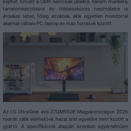
kaphat. Emiatt a GM9 nemcsak játékra, hanem munkára,
tartalomkészítésre és többeszközös használatra is
érdekes lehet, főleg azoknak, akik egyetlen monitorral
akarnak váltani PC, laptop és más források között.
Az LG UltraGear evo 27GM950B Magyarországon 2026
nyarán válik elérhetővé, hazai árat egyelőre nem közölt a
gyártó. A specifikációk alapján azonban egyértelműen