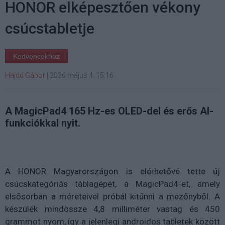
HONOR elképesztően vékony
csúcstabletje
Kedvencekhez
Hajdú Gábor
|
2026 május 4. 15:16
A MagicPad4 165 Hz-es OLED-del és erős AI-
funkciókkal nyit.
A HONOR Magyarországon is elérhetővé tette új
csúcskategóriás táblagépét, a MagicPad4-et, amely
elsősorban a méreteivel próbál kitűnni a mezőnyből. A
készülék mindössze 4,8 milliméter vastag és 450
grammot nyom, így a jelenlegi androidos tabletek között