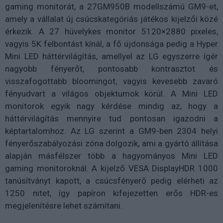
gaming monitorát, a 27GM950B modellszámú GM9-et,
amely a vállalat új csúcskategóriás játékos kijelzői közé
érkezik. A 27 hüvelykes monitor 5120×2880 pixeles,
vagyis 5K felbontást kínál, a fő újdonsága pedig a Hyper
Mini LED háttérvilágítás, amellyel az LG egyszerre ígér
nagyobb fényerőt, pontosabb kontrasztot és
visszafogottabb bloomingot, vagyis kevesebb zavaró
fényudvart a világos objektumok körül. A Mini LED
monitorok egyik nagy kérdése mindig az, hogy a
háttérvilágítás mennyire tud pontosan igazodni a
képtartalomhoz. Az LG szerint a GM9-ben 2304 helyi
fényerőszabályozási zóna dolgozik, ami a gyártó állítása
alapján másfélszer több a hagyományos Mini LED
gaming monitoroknál. A kijelző VESA DisplayHDR 1000
tanúsítványt kapott, a csúcsfényerő pedig elérheti az
1250 nitet, így papíron kifejezetten erős HDR-es
megjelenítésre lehet számítani.