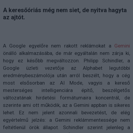
A keresőóriás még nem siet, de nyitva hagyta
az ajtót.
A Google egyelőre nem rakott reklámokat a
Gemini
önálló alkalmazásába, de már egyáltalán nem zárja ki,
hogy ez később megváltozzon. Philipp Schindler, a
Google üzleti vezetője az Alphabet legutóbbi
eredménybeszámolója után arról beszélt, hogy a cég
most elsősorban az AI Mode, vagyis a kereső
mesterséges intelligenciára építő, beszélgetős
változatának hirdetési formátumaira koncentrál, de
szerinte ami ott működik, az a Gemini appban is sikeres
lehet. Ez nem jelent azonnali bevezetést, de elég
egyértelmű jelzés: a Gemini reklámmentessége nem
feltétlenül örök állapot. Schindler szerint jelenleg a