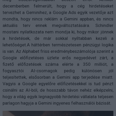
decemberben felmerült, hogy a cég hirdetéseket
tervezhet a Geminihez, a Google Ads egyik vezetője azt
mondta, hogy nincs reklám a Gemini appban, és nincs
aktuális terv ennek megváltoztatására. Schindler
mostani nyilatkozata nem mondja ki, hogy mikor jönnek
a hirdetések, de már sokkal nyíltabban kezeli a
lehetőséget.A háttérben természetesen pénzügyi logika
is van. Az Alphabet friss eredménybeszámolója szerint a
Google előfizetéses üzlete erős negyedévet zárt, a
fizető előfizetések száma elérte a 350 milliót, a
fogyasztói AI-csomagok pedig különösen jól
teljesítettek, elsősorban a Gemini app terjedése miatt.
Vagyis a Google egyelőre előfizetésekkel is tud pénzt
csinálni az AI-ból, de hosszabb távon nehéz elképzelni,
hogy a világ egyik legnagyobb hirdetési vállalata teljesen
parlagon hagyja a Gemini ingyenes felhasználói bázisát.