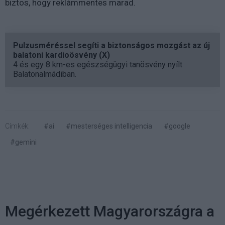
biztos, hogy reklámmentes marad.
Pulzusméréssel segíti a biztonságos mozgást az új
balatoni kardioösvény (X)
4 és egy 8 km-es egészségügyi tanösvény nyílt
Balatonalmádiban.
Címkék:
#ai
#mesterséges intelligencia
#google
#gemini
Megérkezett Magyarországra a