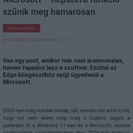
szűnik meg hamarosan
Kedvencekhez
Erdős Márton
|
2026 május 4. 12:12
Van egy pont, amikor már nem áramvonalas,
hanem fapados lesz a szoftver. Ezúttal az
Edge böngészőhöz nyújt ügyetlenül a
Microsoft.
2025-ben még minden hónap, sőt, minden hét arról szólt,
hogy hol nem jelent még meg a Copilot, vagyis a
generatív AI a Windows 11-ben és a Microsoft összes
szoftverében, szolgáltatásában. Nos, 2026-ban észbe is