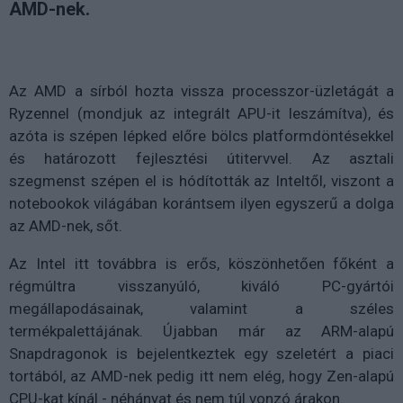
AMD-nek.
Az AMD a sírból hozta vissza processzor-üzletágát a
Ryzennel (mondjuk az integrált APU-it leszámítva), és
azóta is szépen lépked előre bölcs platformdöntésekkel
és határozott fejlesztési útitervvel. Az asztali
szegmenst szépen el is hódították az Inteltől, viszont a
notebookok világában korántsem ilyen egyszerű a dolga
az AMD-nek, sőt.
Az Intel itt továbbra is erős, köszönhetően főként a
régmúltra visszanyúló, kiváló PC-gyártói
megállapodásainak, valamint a széles
termékpalettájának. Újabban már az ARM-alapú
Snapdragonok is bejelentkeztek egy szeletért a piaci
tortából, az AMD-nek pedig itt nem elég, hogy Zen-alapú
CPU-kat kínál - néhányat és nem túl vonzó árakon.