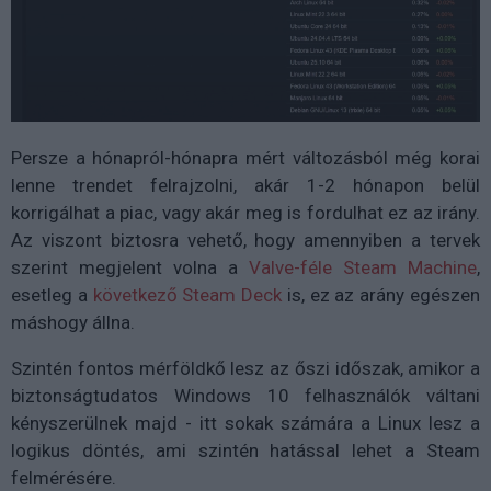
Persze a hónapról-hónapra mért változásból még korai
lenne trendet felrajzolni, akár 1-2 hónapon belül
korrigálhat a piac, vagy akár meg is fordulhat ez az irány.
Az viszont biztosra vehető, hogy amennyiben a tervek
szerint megjelent volna a
Valve-féle Steam Machine
,
esetleg a
következő Steam Deck
is, ez az arány egészen
máshogy állna.
Szintén fontos mérföldkő lesz az őszi időszak, amikor a
biztonságtudatos Windows 10 felhasználók váltani
kényszerülnek majd - itt sokak számára a Linux lesz a
logikus döntés, ami szintén hatással lehet a Steam
felmérésére.