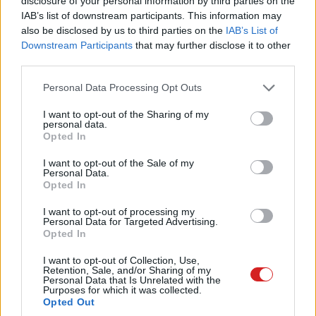
disclosure of your personal information by third parties on the
IAB’s list of downstream participants. This information may
also be disclosed by us to third parties on the
IAB’s List of
Downstream Participants
that may further disclose it to other
third parties.
Please note that this website/app uses one or more Google
Personal Data Processing Opt Outs
services and may gather and store information including but
not limited to your visit or usage behaviour. You may click to
I want to opt-out of the Sharing of my
personal data.
grant or deny consent to Google and its third-party tags to
Opted In
use your data for below specified purposes in below Google
consent section.
I want to opt-out of the Sale of my
Personal Data.
Opted In
I want to opt-out of processing my
Personal Data for Targeted Advertising.
A teljesítményért a 3 nanométeres Snapdragon 8 Gen 5
Opted In
lapka felel, amellyel a MagicPad4 az első ilyen
I want to opt-out of Collection, Use,
rendszerchipre épülő tablet a HONOR szerint. Ez már
Retention, Sale, and/or Sharing of my
Personal Data that Is Unrelated with the
nem egyszerű tartalomfogyasztó eszköznek szól,
Purposes for which it was collected.
hanem azoknak is, akik munkára, kreatív feladatokra vagy
Opted Out