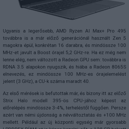
Ugyanis a legerősebb, AMD Ryzen AI Max+ Pro 495
továbbra is a már előző generációnál használt Zen 5
magokra épül, konkrétan 16 darabra, és mindössze 100
MHz-et javult a Boost órajel 5,2 GHz-re. Ha ez még nem
lenne elég, nem változott a Radeon GPU sem: továbbra is
RDNA 3.5 alapokon nyugszik, és hiába a Radeon 8065S
elnevezés, ez mindössze 100 MHz-es órajelemelést
jelent (3 GHz), a CU-k száma maradt 40.
Az első mérések is befutottak már, és bizony itt az előző
Strix Halo modell 395-ös CPU-jához képest az
előrelépés mindössze 3-4%, terheléstől függően. Persze
azért van némi újdonság a névváltoztatás és +100 MHz
mellett. Például az új központi egység már gyorsabb