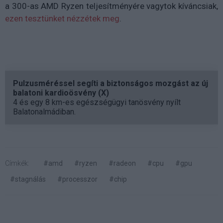
a 300-as AMD Ryzen teljesítményére vagytok kíváncsiak,
ezen tesztünket nézzétek meg
.
Pulzusméréssel segíti a biztonságos mozgást az új
balatoni kardioösvény (X)
4 és egy 8 km-es egészségügyi tanösvény nyílt
Balatonalmádiban.
Címkék:
#amd
#ryzen
#radeon
#cpu
#gpu
#stagnálás
#processzor
#chip