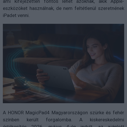
ami kifejezetten fontos lehet azoknak, akik Apple-
eszközöket használnak, de nem feltétlenül szeretnének
iPadet venni.
A HONOR MagicPad4 Magyarországon szürke és fehér
színben került forgalomba. A kiskereskedelmi
értékesítés 2026. május 4-én indult, az ajánlott