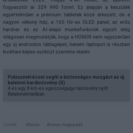
fogyasztói ár 329 990 forint. Ez alapján a készülék
egyértelműen a prémium tabletek közé érkezett, de a
nagyon vékony ház, a 165 Hz-es OLED panel, az erős
hardver és az AI-alapú munkafunkciók együtt elég
világosan megmutatják, hogy a HONOR nem egyszerűen
egy új androidos táblagépet, hanem laptopot is részben
kiváltani képes eszközt szeretne eladni.
Pulzusméréssel segíti a biztonságos mozgást az új
balatoni kardioösvény (X)
4 és egy 8 km-es egészségügyi tanösvény nyílt
Balatonalmádiban.
Címkék:
#honor
#honor magicpad4