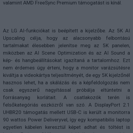
valamint AMD FreeSync Premium támogatást is kínál.
Az LG AI-funkciókat is beépített a kijelzőbe. Az 5K AI
Upscaling célja, hogy az alacsonyabb felbontású
tartalmakat élesebben jelenítse meg az 5K panelen,
miközben az AI Scene Optimization és az AI Sound a
kép- és hangbeállításokat igazítaná a tartalomhoz. Ezt
nem érdemes úgy érteni, hogy a monitor varázsütésre
kiváltja a videokártya teljesítményét, de egy 5K kijelzőnél
hasznos lehet, ha a skálázás és a képfeldolgozás nem
csak egyszerű nagyítással próbálja eltüntetni a
forrásanyag korlátait. A csatlakozók terén is
felsőkategóriás eszközről van szó. A DisplayPort 2.1
UHBR20 támogatás mellett USB-C is került a monitorra
90 wattos Power Deliveryvel, így egy kompatibilis laptop
egyetlen kábelen keresztül képet adhat és töltést is