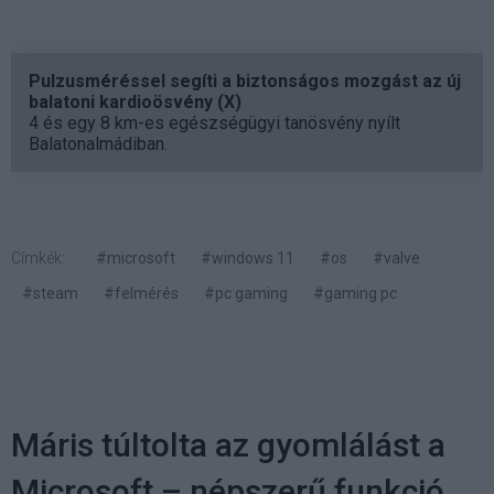
Pulzusméréssel segíti a biztonságos mozgást az új
balatoni kardioösvény (X)
4 és egy 8 km-es egészségügyi tanösvény nyílt
Balatonalmádiban.
Címkék:
#microsoft
#windows 11
#os
#valve
#steam
#felmérés
#pc gaming
#gaming pc
Máris túltolta az gyomlálást a
Microsoft – népszerű funkció