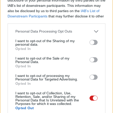
disclosure of your personal information by third parties on the
szinten már nem elhanyagolandó, hogy a powerbank
IAB’s list of downstream participants. This information may
firmware-ét is tudod frissíteni (a teszt során is érkezett
also be disclosed by us to third parties on the
IAB’s List of
új szoftver), valamint az eszköz nevét is átírhatod és a
Downstream Participants
that may further disclose it to other
kijelző működését is beállíthatod (fényerő, alvó mód
third parties.
stb.). Olyan apróságokra is figyelt az Anker, mint például
Please note that this website/app uses one or more Google
Personal Data Processing Opt Outs
a képernyővédőként aktiválható óra és dátumkijelzés,
services and may gather and store information including but
valamint a Pomodoro időzítő. Ezt az applikációban
not limited to your visit or usage behaviour. You may click to
I want to opt-out of the Sharing of my
personal data.
aktiválhatod, majd ezután úgy tudod aktiválni, hogy
grant or deny consent to Google and its third-party tags to
Opted In
oldalra enyhén megrázod a Prime 26K powerbanket.
use your data for below specified purposes in below Google
consent section.
Ekkor automatikusan elindul egy visszaszámláló időzítő,
I want to opt-out of the Sale of my
Personal Data.
ezalatt pedig végig bekapcsolva marad a kijelző. A
Opted In
Pomodoro időzítő segíthet a fókuszálásban, a
I want to opt-out of processing my
munkaidőd egészségesebb beosztásában (nem az
Personal Data for Targeted Advertising.
Anker találta fel, csak ott alkalmazta, ahol jó ötletnek
Opted In
találta).
I want to opt-out of Collection, Use,
Retention, Sale, and/or Sharing of my
Personal Data that Is Unrelated with the
Purposes for which it was collected.
Opted Out