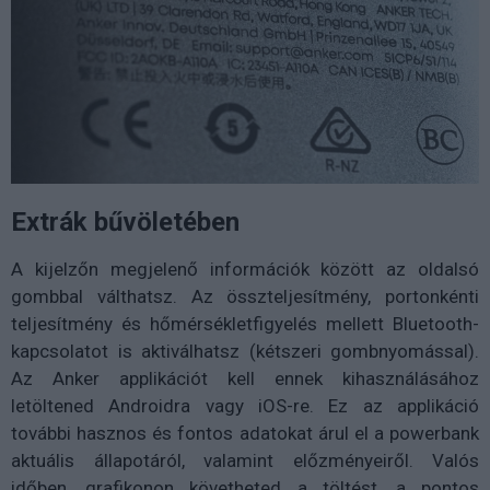
Extrák bűvöletében
A kijelzőn megjelenő információk között az oldalsó
gombbal válthatsz. Az összteljesítmény, portonkénti
teljesítmény és hőmérsékletfigyelés mellett Bluetooth-
kapcsolatot is aktiválhatsz (kétszeri gombnyomással).
Az Anker applikációt kell ennek kihasználásához
letöltened Androidra vagy iOS-re. Ez az applikáció
további hasznos és fontos adatokat árul el a powerbank
aktuális állapotáról, valamint előzményeiről. Valós
időben, grafikonon követheted a töltést, a pontos