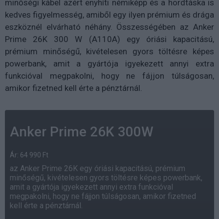
minőségi kábel azért enyhíti némiképp és a hordtáska is
kedves figyelmesség, amiből egy ilyen prémium és drága
eszköznél elvárható néhány. Összességében az Anker
Prime 26K 300 W (A110A) egy óriási kapacitású,
prémium minőségű, kivételesen gyors töltésre képes
powerbank, amit a gyártója igyekezett annyi extra
funkcióval megpakolni, hogy ne fájjon túlságosan,
amikor fizetned kell érte a pénztárnál.
Anker Prime 26K 300W
Ár: 64 990 Ft
az Anker Prime 26K egy óriási kapacitású, prémium
minőségű, kivételesen gyors töltésre képes powerbank,
amit a gyártója igyekezett annyi extra funkcióval
megpakolni, hogy ne fájjon túlságosan, amikor fizetned
kell érte a pénztárnál.