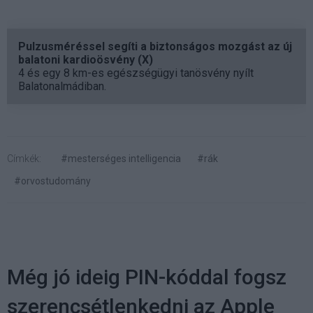
Pulzusméréssel segíti a biztonságos mozgást az új
balatoni kardioösvény (X)
4 és egy 8 km-es egészségügyi tanösvény nyílt
Balatonalmádiban.
Címkék:
#mesterséges intelligencia
#rák
#orvostudomány
Még jó ideig PIN-kóddal fogsz
szerencsétlenkedni az Apple