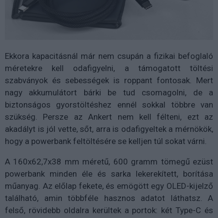
Ekkora kapacitásnál már nem csupán a fizikai befoglaló
méretekre kell odafigyelni, a támogatott töltési
szabványok és sebességek is roppant fontosak. Mert
nagy akkumulátort bárki be tud csomagolni, de a
biztonságos gyorstöltéshez ennél sokkal többre van
szükség. Persze az Ankert nem kell félteni, ezt az
akadályt is jól vette, sőt, arra is odafigyeltek a mérnökök,
hogy a powerbank feltöltésére se kelljen túl sokat várni.
A 160x62,7x38 mm méretű, 600 gramm tömegű ezüst
powerbank minden éle és sarka lekerekített, borítása
műanyag. Az előlap fekete, és emögött egy OLED-kijelző
található, amin többféle hasznos adatot láthatsz. A
felső, rövidebb oldalra kerültek a portok: két Type-C és