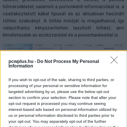
hőmérsékletet, valamint a portonkénti információkat is: a
csatlakoztatott kábel típusát és az aktuálisan használt
töltési szabványt. A töltés módját is megadhatod, így
választhatsz kényszerítetten lassított töltést, ami
kíméletesebb az eszközeiddel és a powerbankeddel is.
pcwplus.hu -
Do Not Process My Personal
Information
If you wish to opt-out of the sale, sharing to third parties, or
processing of your personal or sensitive information for
targeted advertising by us, please use the below opt-out
section to confirm your selection. Please note that after your
opt-out request is processed you may continue seeing
interest-based ads based on personal information utilized by
us or personal information disclosed to third parties prior to
Nem gondoltuk volna, hogy ezt leírjuk, de bizony ezen a
your opt-out. You may separately opt-out of the further