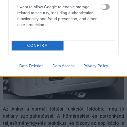
töltési szabványok is adottak (bár hajszálpontos lista
I want to allow Google to enable storage
erről nincsen a gyártó weboldalán), az extra kijelző pedig
related to security, including authentication
ezúttal kifejezetten hasznos.
functionality and fraud prevention, and other
user protection.
CONFIRM
Data Deletion
Data Access
Privacy Policy
Az Anker a normál töltési funkciót feldobta még jó
néhány szolgáltatással. A hőmérséklet és portonkénti
teljesítményfigyelés praktikus, és bizony az applikáció is