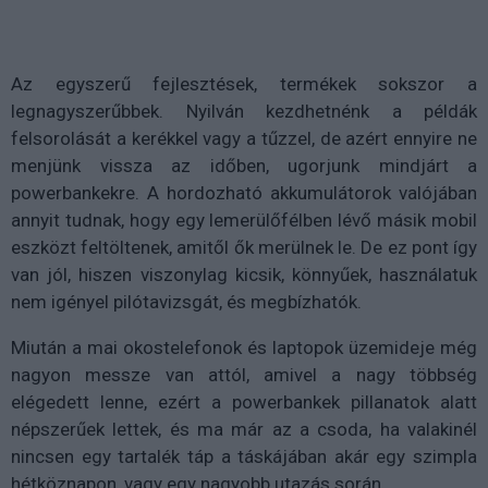
Az egyszerű fejlesztések, termékek sokszor a
legnagyszerűbbek. Nyilván kezdhetnénk a példák
felsorolását a kerékkel vagy a tűzzel, de azért ennyire ne
menjünk vissza az időben, ugorjunk mindjárt a
powerbankekre. A hordozható akkumulátorok valójában
annyit tudnak, hogy egy lemerülőfélben lévő másik mobil
eszközt feltöltenek, amitől ők merülnek le. De ez pont így
van jól, hiszen viszonylag kicsik, könnyűek, használatuk
nem igényel pilótavizsgát, és megbízhatók.
Miután a mai okostelefonok és laptopok üzemideje még
nagyon messze van attól, amivel a nagy többség
elégedett lenne, ezért a powerbankek pillanatok alatt
népszerűek lettek, és ma már az a csoda, ha valakinél
nincsen egy tartalék táp a táskájában akár egy szimpla
hétköznapon, vagy egy nagyobb utazás során.