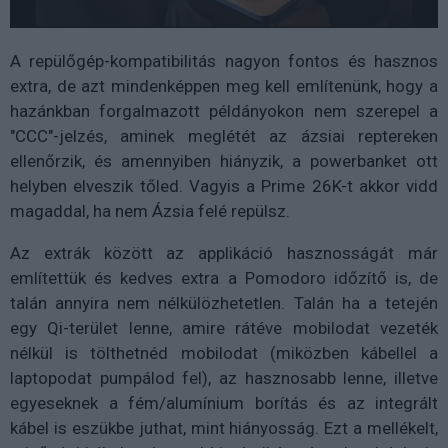
A repülőgép-kompatibilitás nagyon fontos és hasznos
extra, de azt mindenképpen meg kell említenünk, hogy a
hazánkban forgalmazott példányokon nem szerepel a
"CCC"-jelzés, aminek meglétét az ázsiai reptereken
ellenőrzik, és amennyiben hiányzik, a powerbanket ott
helyben elveszik tőled. Vagyis a Prime 26K-t akkor vidd
magaddal, ha nem Ázsia felé repülsz.
Az extrák között az applikáció hasznosságát már
említettük és kedves extra a Pomodoro időzítő is, de
talán annyira nem nélkülözhetetlen. Talán ha a tetején
egy Qi-terület lenne, amire rátéve mobilodat vezeték
nélkül is tölthetnéd mobilodat (miközben kábellel a
laptopodat pumpálod fel), az hasznosabb lenne, illetve
egyeseknek a fém/alumínium borítás és az integrált
kábel is eszükbe juthat, mint hiányosság. Ezt a mellékelt,