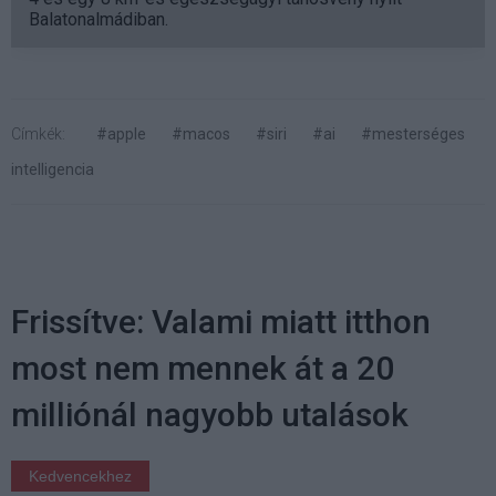
Balatonalmádiban.
Címkék:
#apple
#macos
#siri
#ai
#mesterséges
intelligencia
Frissítve: Valami miatt itthon
most nem mennek át a 20
milliónál nagyobb utalások
Kedvencekhez