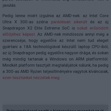
javulás.
Pedig lenne miért izgulnia az AMD-nek: az Intel Core
Ultra X 300-as széria
parádésan sikerült
és az új
Snapdragon X2 Elite Extreme SoC is
sokat erősödött
elődjéhez képest
. Az AMD-nek mindössze annyi még a
szerencséje, hogy egyelőre az Intel nem tud eleget
gyártani a 18A technológiával készülő laptop CPU-iból,
az új Snapdragon pedig egyelőre nagyon drága, és sokan
még mindig tartanak a Windows on ARM platformtól.
Mindkét platform tesztjét megtaláljátok nálunk, ha pedig
a 300-as AMD Ryzen teljesítményére vagytok kíváncsiak,
ezen tesztünket nézzétek meg
.