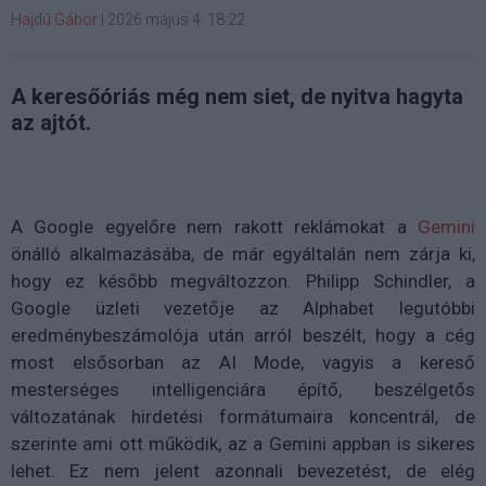
Hajdú Gábor
|
2026 május 4. 18:22
A keresőóriás még nem siet, de nyitva hagyta
az ajtót.
A Google egyelőre nem rakott reklámokat a
Gemini
önálló alkalmazásába, de már egyáltalán nem zárja ki,
hogy ez később megváltozzon. Philipp Schindler, a
Google üzleti vezetője az Alphabet legutóbbi
eredménybeszámolója után arról beszélt, hogy a cég
most elsősorban az AI Mode, vagyis a kereső
mesterséges intelligenciára építő, beszélgetős
változatának hirdetési formátumaira koncentrál, de
szerinte ami ott működik, az a Gemini appban is sikeres
lehet. Ez nem jelent azonnali bevezetést, de elég