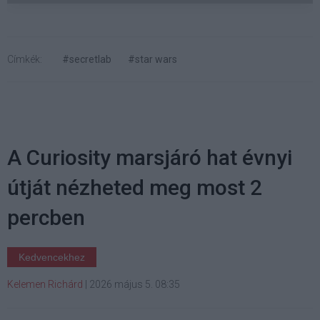
Címkék:
#secretlab
#star wars
A Curiosity marsjáró hat évnyi
útját nézheted meg most 2
percben
Kedvencekhez
Kelemen Richárd
|
2026 május 5. 08:35