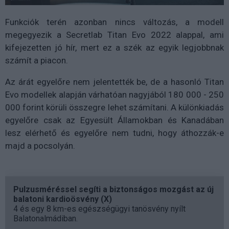
Funkciók terén azonban nincs változás, a modell
megegyezik a
Secretlab Titan Evo 2022
alappal, ami
kifejezetten jó hír, mert ez a szék az egyik legjobbnak
számít a piacon.
Az árát egyelőre nem jelentették be, de a hasonló Titan
Evo modellek alapján várhatóan nagyjából
180 000 - 250
000 forint
körüli összegre lehet számítani. A különkiadás
egyelőre csak az Egyesült Államokban és Kanadában
lesz elérhető és egyelőre nem tudni, hogy áthozzák-e
majd a pocsolyán.
Pulzusméréssel segíti a biztonságos mozgást az új
balatoni kardioösvény (X)
4 és egy 8 km-es egészségügyi tanösvény nyílt
Balatonalmádiban.