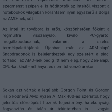
szegmenst szépen el is hódították az Inteltől, viszont a
notebookok világában korántsem ilyen egyszerű a dolga
az AMD-nek, sőt.
Az Intel itt továbbra is erős, köszönhetően főként a
régmúltra visszanyúló, kiváló PC-gyártói
megállapodásainak, valamint a széles
termékpalettájának. Újabban már az ARM-alapú
Snapdragonok is bejelentkeztek egy szeletért a piaci
tortából, az AMD-nek pedig itt nem elég, hogy Zen-alapú
CPU-kat kínál - néhányat és nem túl vonzó árakon.
Sokan azt várták a legújabb Gorgon Point és Gorgon
Halo kódnevű AMD Ryzen AI Max 400-as szériától, hogy
jelentős előrelépést hoznak teljesítmény, hatékonyság,
fogyasztás és talán ár tekintetében is - vagyis