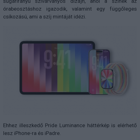
sugárirányú szivárványos dizájn, ahol a színek az
órabeosztáshoz igazodik, valamint egy függőleges
csíkozású, ami a szíj mintáját idézi.
Ehhez illeszkedő Pride Luminance háttérkép is elérhető
lesz iPhone-ra és iPadre.