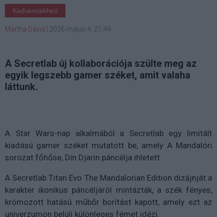
Kedvencekhez
Mártha Dávid
|
2026 május 4. 21:49
A Secretlab új kollaborációja szülte meg az
egyik legszebb gamer széket, amit valaha
láttunk.
A Star Wars-nap alkalmából a Secretlab egy limitált
kiadású gamer széket mutatott be, amely
A Mandalóri
sorozat főhőse, Din Djarin páncélja ihletett
A
Secretlab Titan Evo The Mandalorian Edition
dizájnját a
karakter ikonikus páncéljáról mintázták, a szék fényes,
krómozott hatású műbőr borítást kapott, amely ezt az
univerzumon belüli különleges fémet idézi.