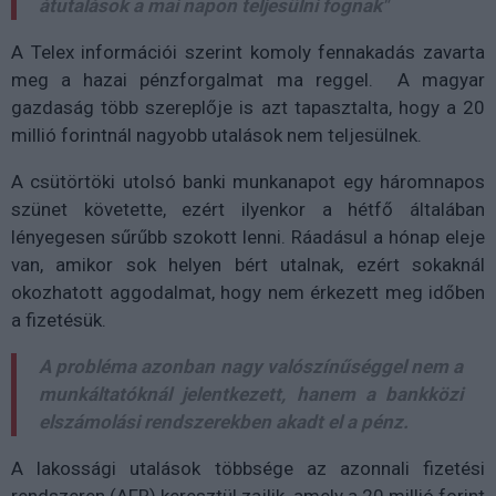
átutalások a mai napon teljesülni fognak"
A Telex információi szerint komoly fennakadás zavarta
meg a hazai pénzforgalmat ma reggel. A magyar
gazdaság több szereplője is azt tapasztalta, hogy a 20
millió forintnál nagyobb utalások nem teljesülnek.
A csütörtöki utolsó banki munkanapot egy háromnapos
szünet követette, ezért ilyenkor a hétfő általában
lényegesen sűrűbb szokott lenni. Ráadásul a hónap eleje
van, amikor sok helyen bért utalnak, ezért sokaknál
okozhatott aggodalmat, hogy nem érkezett meg időben
a fizetésük.
A probléma azonban nagy valószínűséggel nem a
munkáltatóknál jelentkezett, hanem a bankközi
elszámolási rendszerekben akadt el a pénz.
A lakossági utalások többsége az azonnali fizetési
rendszeren (AFR) keresztül zajlik, amely a 20 millió forint