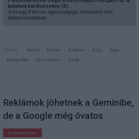
Pulzusméréssel segíti a biztonságos mozgást az új
balatoni kardioösvény (X)
4 és egy 8 km-es egészségügyi tanösvény nyílt
Balatonalmádiban.
Címkék:
#amd
#ryzen
#radeon
#cpu
#gpu
#stagnálás
#processzor
#chip
Reklámok jöhetnek a Geminibe,
de a Google még óvatos
Kedvencekhez