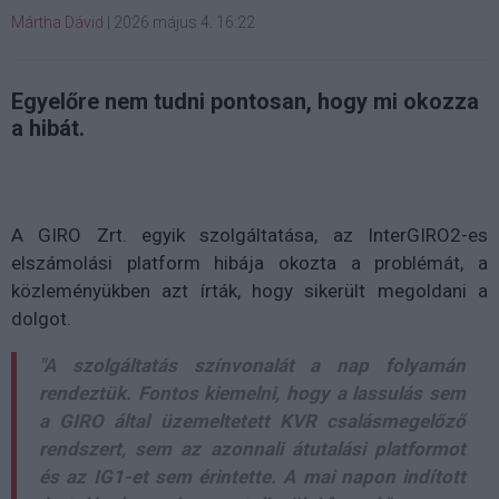
Mártha Dávid
|
2026 május 4. 16:22
Egyelőre nem tudni pontosan, hogy mi okozza
a hibát.
A GIRO Zrt. egyik szolgáltatása, az InterGIRO2-es
elszámolási platform hibája okozta a problémát, a
közleményükben azt írták, hogy sikerült megoldani a
dolgot.
"A szolgáltatás színvonalát a nap folyamán
rendeztük. Fontos kiemelni, hogy a lassulás sem
a GIRO által üzemeltetett KVR csalásmegelőző
rendszert, sem az azonnali átutalási platformot
és az IG1-et sem érintette. A mai napon indított