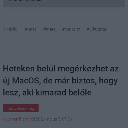
Címkék:
#nasa
#mars
#curiosity
#űrkutatás
Heteken belül megérkezhet az
új MacOS, de már biztos, hogy
lesz, aki kimarad belőle
Kedvencekhez
Kelemen Richárd
|
2026 május 5. 07:36