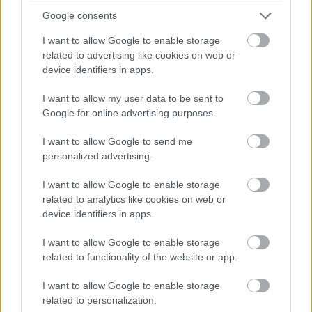
Intelligence funkciókban.
Google consents
I want to allow Google to enable storage
related to advertising like cookies on web or
device identifiers in apps.
I want to allow my user data to be sent to
Google for online advertising purposes.
I want to allow Google to send me
personalized advertising.
I want to allow Google to enable storage
related to analytics like cookies on web or
A Bloomberg értesülései szerint az Apple egy
device identifiers in apps.
érintőkijelzőre optimalizált macOS-változaton is
I want to allow Google to enable storage
dolgozik, amely a pletykált érintőkijelzős MacBook Pro
related to functionality of the website or app.
vagy "MacBook Ultra" modellekhez készülhet. A rendszer
például nagyobb, a kézzel érintésre jobban optimalizált
I want to allow Google to enable storage
kezelőfelületi elemeket kaphat, illetve egy új, kör alakú
related to personalization.