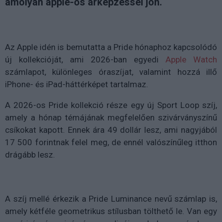
amolyan apple-ös árképzéssel jön.
Az Apple idén is bemutatta a Pride hónaphoz kapcsolódó
új kollekcióját, ami 2026-ban egyedi
Apple Watch
számlapot, különleges óraszíjat, valamint hozzá illő
iPhone- és iPad-háttérképet tartalmaz.
A
2026-os Pride kollekció
része egy új Sport Loop szíj,
amely a hónap témájának megfelelően szivárványszínű
csíkokat kapott. Ennek ára
49 dollár lesz
, ami nagyjából
17 500 forintnak
felel meg, de ennél valószínűleg itthon
drágább lesz.
A szíj mellé érkezik a
Pride Luminance
nevű számlap is,
amely kétféle geometrikus stílusban tölthető le. Van egy