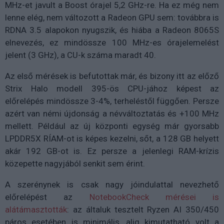
MHz-et javult a Boost órajel 5,2 GHz-re. Ha ez még nem
lenne elég, nem változott a Radeon GPU sem: továbbra is
RDNA 3.5 alapokon nyugszik, és hiába a Radeon 8065S
elnevezés, ez mindössze 100 MHz-es órajelemelést
jelent (3 GHz), a CU-k száma maradt 40.
Az első mérések is befutottak már, és bizony itt az előző
Strix Halo modell 395-ös CPU-jához képest az
előrelépés mindössze 3-4%, terheléstől függően. Persze
azért van némi újdonság a névváltoztatás és +100 MHz
mellett. Például az új központi egység már gyorsabb
LPDDR5X RÍAM-ot is képes kezelni, sőt, a 128 GB helyett
akár 192 GB-ot is. Ez persze a jelenlegi RAM-krízis
közepette nagyjából senkit sem érint.
A szerénynek is csak nagy jóindulattal nevezhető
előrelépést az
NotebookCheck mérései is
alátámasztották
: az általuk tesztelt Ryzen AI 350/450
páros esetében is minimális, alig kimutatható volt a