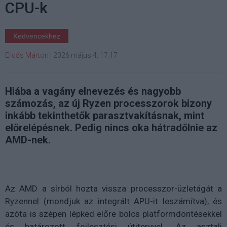
CPU-k
Kedvencekhez
Erdős Márton
|
2026 május 4. 17:17
Hiába a vagány elnevezés és nagyobb
számozás, az új Ryzen processzorok bizony
inkább tekinthetők parasztvakításnak, mint
előrelépésnek. Pedig nincs oka hátradőlnie az
AMD-nek.
Az AMD a sírból hozta vissza processzor-üzletágát a
Ryzennel (mondjuk az integrált APU-it leszámítva), és
azóta is szépen lépked előre bölcs platformdöntésekkel
és határozott fejlesztési útitervvel. Az asztali