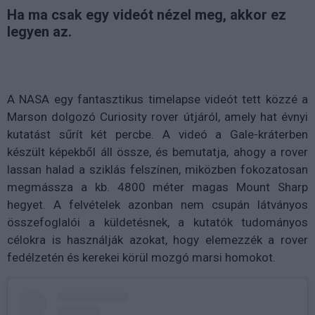
Ha ma csak egy videót nézel meg, akkor ez
legyen az.
A NASA egy fantasztikus timelapse videót tett közzé a
Marson dolgozó Curiosity rover útjáról, amely hat évnyi
kutatást sűrít két percbe. A videó a Gale-kráterben
készült képekből áll össze, és bemutatja, ahogy a rover
lassan halad a sziklás felszínen, miközben fokozatosan
megmássza a kb. 4800 méter magas Mount Sharp
hegyet. A felvételek azonban nem csupán látványos
összefoglalói a küldetésnek, a kutatók tudományos
célokra is használják azokat, hogy elemezzék a rover
fedélzetén és kerekei körül mozgó marsi homokot.