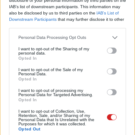
disclosure of your personal information by third parties on the
kerülhet az olyan mesterséges intelligencia
IAB’s list of downstream participants. This information may
modellekéhez, mint a ChatGPT vagy a Gemini, ami
also be disclosed by us to third parties on the
IAB’s List of
egyébként
nemrég natív MacOS appot is kapott
, így ez a
Downstream Participants
that may further disclose it to other
verseny is jobban kiéleződik.
third parties.
Please note that this website/app uses one or more Google
Personal Data Processing Opt Outs
services and may gather and store information including but
not limited to your visit or usage behaviour. You may click to
I want to opt-out of the Sharing of my
A tervek szerint a macOS 27-ben megjelennek azok a
personal data.
grant or deny consent to Google and its third-party tags to
Opted In
személyre szabott Siri-funkciók is, amelyeket az Apple
use your data for below specified purposes in below Google
már a WWDC 2024 során bemutatott. A digitális
consent section.
I want to opt-out of the Sale of my
Personal Data.
asszisztens például képes lehet a Mail és az Messages
Opted In
alkalmazásokból származó információk alapján
válaszolni kérdésekre. Tim Cook vezérigazgató a
I want to opt-out of processing my
Personal Data for Targeted Advertising.
napokban megerősítette, hogy az Apple még idén
Opted In
szeretné elhozni a felhasználóknak az új, személyre
I want to opt-out of Collection, Use,
szabott Siri élményt. Emellett az Apple és a Google
Retention, Sale, and/or Sharing of my
korábbi megállapodása alapján a Gemini mesterséges
Personal Data that Is Unrelated with the
Purposes for which it was collected.
intelligencia is szerepet kaphat a jövőbeli Apple
Opted Out