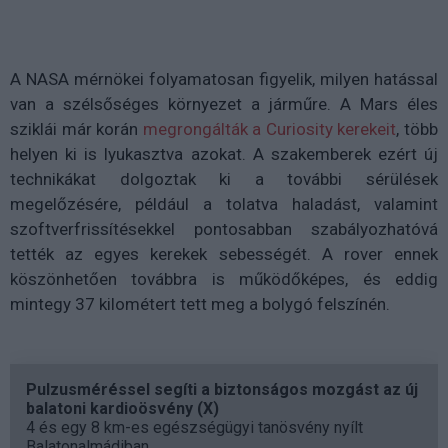
A NASA mérnökei folyamatosan figyelik, milyen hatással
van a szélsőséges környezet a járműre. A Mars éles
sziklái már korán
megrongálták a Curiosity kerekeit
, több
helyen ki is lyukasztva azokat. A szakemberek ezért új
technikákat dolgoztak ki a további sérülések
megelőzésére, például a tolatva haladást, valamint
szoftverfrissítésekkel pontosabban szabályozhatóvá
tették az egyes kerekek sebességét. A rover ennek
köszönhetően továbbra is működőképes, és eddig
mintegy 37 kilométert tett meg a bolygó felszínén.
Pulzusméréssel segíti a biztonságos mozgást az új
balatoni kardioösvény (X)
4 és egy 8 km-es egészségügyi tanösvény nyílt
Balatonalmádiban.