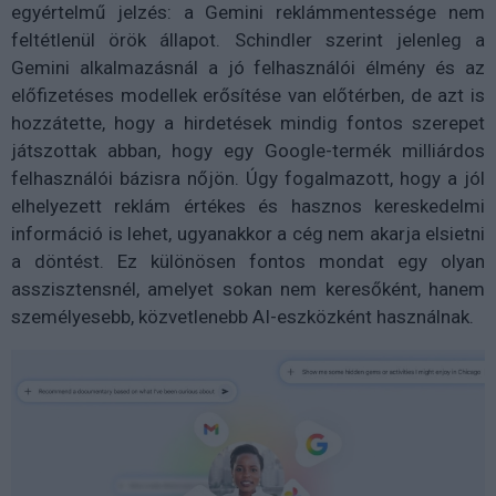
egyértelmű jelzés: a Gemini reklámmentessége nem
feltétlenül örök állapot. Schindler szerint jelenleg a
Gemini alkalmazásnál a jó felhasználói élmény és az
előfizetéses modellek erősítése van előtérben, de azt is
hozzátette, hogy a hirdetések mindig fontos szerepet
játszottak abban, hogy egy Google-termék milliárdos
felhasználói bázisra nőjön. Úgy fogalmazott, hogy a jól
elhelyezett reklám értékes és hasznos kereskedelmi
információ is lehet, ugyanakkor a cég nem akarja elsietni
a döntést. Ez különösen fontos mondat egy olyan
asszisztensnél, amelyet sokan nem keresőként, hanem
személyesebb, közvetlenebb AI-eszközként használnak.