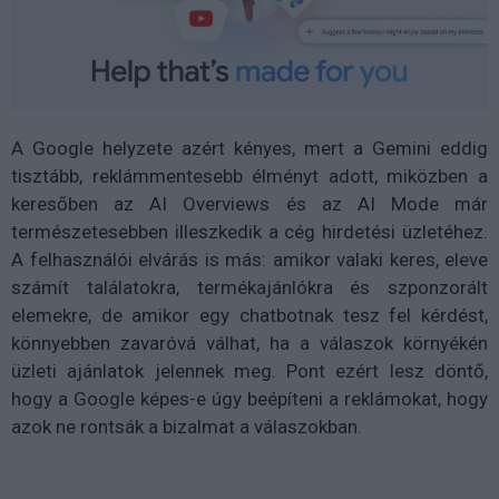
A Google helyzete azért kényes, mert a Gemini eddig
tisztább, reklámmentesebb élményt adott, miközben a
keresőben az AI Overviews és az AI Mode már
természetesebben illeszkedik a cég hirdetési üzletéhez.
A felhasználói elvárás is más: amikor valaki keres, eleve
számít találatokra, termékajánlókra és szponzorált
elemekre, de amikor egy chatbotnak tesz fel kérdést,
könnyebben zavaróvá válhat, ha a válaszok környékén
üzleti ajánlatok jelennek meg. Pont ezért lesz döntő,
hogy a Google képes-e úgy beépíteni a reklámokat, hogy
azok ne rontsák a bizalmat a válaszokban.