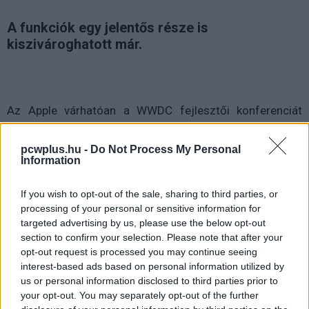
A funkciók egy jelentős része is
kiszivároghatott már.
Az Apple várhatóan a WWDC fejlesztői konferenciát
követően azonnal elérhetővé teszi a macOS 27 első
fejlesztői bétaverzióját, míg a nyilvános tesztverzió
pcwplus.hu -
Do Not Process My Personal
Information
júliusban érkezhet. A rendszer végleges kiadása a
szokásos menetrend szerint szeptemberben válhat
If you wish to opt-out of the sale, sharing to third parties, or
elérhetővé minden felhasználó számára.
processing of your personal or sensitive information for
targeted advertising by us, please use the below opt-out
Az új rendszer egyik legfontosabb újdonsága a
section to confirm your selection. Please note that after your
jelentősen továbbfejlesztett, mesterséges
opt-out request is processed you may continue seeing
intelligenciával megtámogatott Siri lehet, amely a
interest-based ads based on personal information utilized by
beszélgetési előzményeket is megőrizheti egy saját,
us or personal information disclosed to third parties prior to
dedikált alkalmazás részeként, így működése közelebb
your opt-out. You may separately opt-out of the further