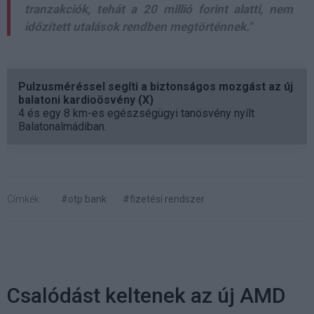
tranzakciók, tehát a 20 millió forint alatti, nem
időzített utalások rendben megtörténnek."
Pulzusméréssel segíti a biztonságos mozgást az új
balatoni kardioösvény (X)
4 és egy 8 km-es egészségügyi tanösvény nyílt
Balatonalmádiban.
Címkék:
#otp bank
#fizetési rendszer
Csalódást keltenek az új AMD