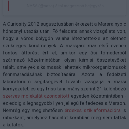
NASA (@nasa) által megosztott bejegyzés
A Curiosity 2012 augusztusában érkezett a Marsra nyolc
hónapnyi utazás után. Fő feladata annak vizsgálata volt,
hogy a vörös bolygón valaha létezhettek-e az élethez
szükséges körülmények. A marsjáró már első évében
fontos áttörést ért el, amikor egy ősi tómederből
származó kőzetmintában olyan kémiai összetevőket
talált, amelyek alkalmasak lehettek mikroorganizmusok
fennmaradásának biztosítására. Azóta a fedélzeti
laboratórium segítségével tovább vizsgálja a marsi
környezetet, és egy friss tanulmány szerint 21 különböző
szerves molekulát azonosított
egyetlen kőzetmintában -
ez eddig a legnagyobb ilyen jellegű felfedezés a Marson.
Nemrég egy meglehetősen
érdekes sziklaformációra
is
rábukkant, amelyhez hasonlót korábban még nem láttak
a kutatók.