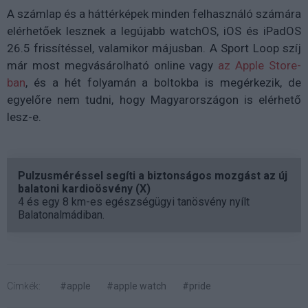
A számlap és a háttérképek minden felhasználó számára
elérhetőek lesznek a legújabb
watchOS, iOS és iPadOS
26.5
frissítéssel, valamikor májusban. A Sport Loop szíj
már most megvásárolható online vagy
az Apple Store-
ban
, és a hét folyamán a boltokba is megérkezik, de
egyelőre nem tudni, hogy Magyarországon is elérhető
lesz-e.
Pulzusméréssel segíti a biztonságos mozgást az új
balatoni kardioösvény (X)
4 és egy 8 km-es egészségügyi tanösvény nyílt
Balatonalmádiban.
Címkék:
#apple
#apple watch
#pride