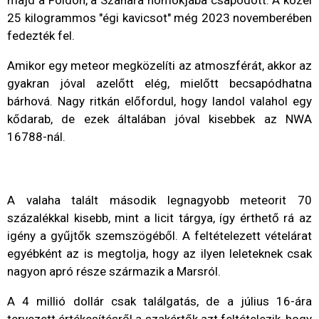
majd a Földön, a Szahara homokjába csapódott. A közel
25 kilogrammos "égi kavicsot" még 2023 novemberében
fedezték fel.
Amikor egy meteor megközelíti az atmoszférát, akkor az
gyakran jóval azelőtt elég, mielőtt becsapódhatna
bárhová. Nagy ritkán előfordul, hogy landol valahol egy
kődarab, de ezek általában jóval kisebbek az NWA
16788-nál.
A valaha talált második legnagyobb meteorit 70
százalékkal kisebb, mint a licit tárgya, így érthető rá az
igény a gyűjtők szemszögéből. A feltételezett vételárat
egyébként az is megtolja, hogy az ilyen leleteknek csak
nagyon apró része származik a Marsról.
A 4 millió dollár csak találgatás, de a július 16-ára