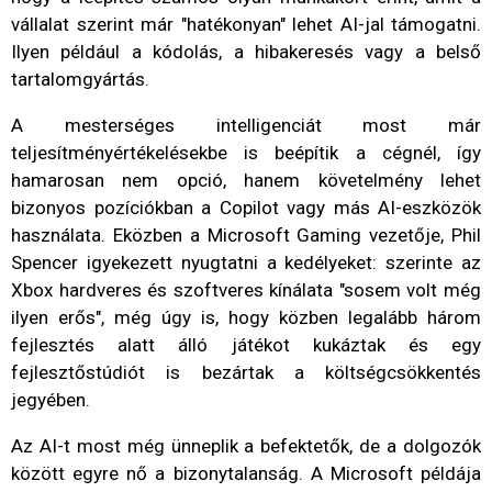
vállalat szerint már "hatékonyan" lehet AI-jal támogatni.
Ilyen például a kódolás, a hibakeresés vagy a belső
tartalomgyártás.
A mesterséges intelligenciát most már
teljesítményértékelésekbe is beépítik a cégnél, így
hamarosan nem opció, hanem követelmény lehet
bizonyos pozíciókban a Copilot vagy más AI-eszközök
használata. Eközben a Microsoft Gaming vezetője, Phil
Spencer igyekezett nyugtatni a kedélyeket: szerinte az
Xbox hardveres és szoftveres kínálata "sosem volt még
ilyen erős", még úgy is, hogy közben legalább három
fejlesztés alatt álló játékot kukáztak és egy
fejlesztőstúdiót is bezártak a költségcsökkentés
jegyében.
Az AI-t most még ünneplik a befektetők, de a dolgozók
között egyre nő a bizonytalanság. A Microsoft példája