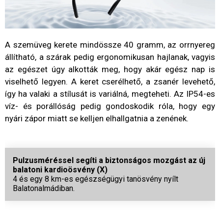
A szemüveg kerete mindössze 40 gramm, az orrnyereg
állítható, a szárak pedig ergonomikusan hajlanak, vagyis
az egészet úgy alkották meg, hogy akár egész nap is
viselhető legyen. A keret cserélhető, a zsanér levehető,
így ha valaki a stílusát is variálná, megteheti. Az IP54-es
víz- és porállóság pedig gondoskodik róla, hogy egy
nyári zápor miatt se kelljen elhallgatnia a zenének.
Pulzusméréssel segíti a biztonságos mozgást az új
balatoni kardioösvény (X)
4 és egy 8 km-es egészségügyi tanösvény nyílt
Balatonalmádiban.