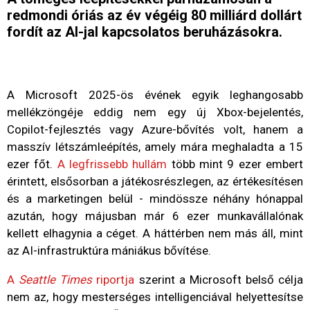
redmondi óriás az év végéig 80 milliárd dollárt
fordít az AI-jal kapcsolatos beruházásokra.
A Microsoft 2025-ös évének egyik leghangosabb
mellékzöngéje eddig nem egy új Xbox-bejelentés,
Copilot-fejlesztés vagy Azure-bővítés volt, hanem a
masszív létszámleépítés, amely mára meghaladta a 15
ezer főt.
A legfrissebb hullám
több mint 9 ezer embert
érintett, elsősorban a játékosrészlegen, az értékesítésen
és a marketingen belül - mindössze néhány hónappal
azután, hogy májusban már 6 ezer munkavállalónak
kellett elhagynia a céget. A háttérben nem más áll, mint
az AI-infrastruktúra mániákus bővítése.
A
Seattle Times
riportja
szerint a Microsoft belső célja
nem az, hogy mesterséges intelligenciával helyettesítse