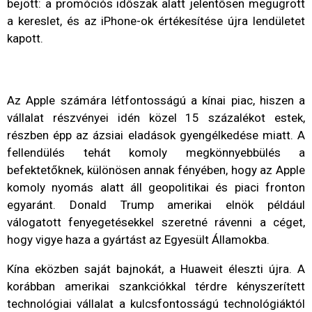
bejött: a promóciós időszak alatt jelentősen megugrott
a kereslet, és az iPhone-ok értékesítése újra lendületet
kapott.
Az Apple számára létfontosságú a kínai piac, hiszen a
vállalat részvényei idén közel 15 százalékot estek,
részben épp az ázsiai eladások gyengélkedése miatt. A
fellendülés tehát komoly megkönnyebbülés a
befektetőknek, különösen annak fényében, hogy az Apple
komoly nyomás alatt áll geopolitikai és piaci fronton
egyaránt. Donald Trump amerikai elnök például
válogatott fenyegetésekkel szeretné rávenni a céget,
hogy vigye haza a gyártást az Egyesült Államokba.
Kína eközben saját bajnokát, a Huaweit éleszti újra. A
korábban amerikai szankciókkal térdre kényszerített
technológiai vállalat a kulcsfontosságú technológiáktól