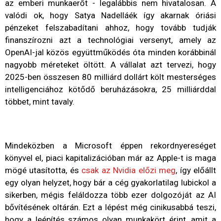
az emberi munkaerőt - legalábbis nem hivatalosan. A
valódi ok, hogy Satya Nadelláék így akarnak óriási
pénzeket felszabadítani ahhoz, hogy tovább tudják
finanszírozni azt a technológiai versenyt, amely az
OpenAI-jal közös együttműködés óta minden korábbinál
nagyobb méreteket öltött. A vállalat azt tervezi, hogy
2025-ben összesen 80 milliárd dollárt költ mesterséges
intelligenciához kötődő beruházásokra, 25 milliárddal
többet, mint tavaly.
Mindeközben a Microsoft éppen rekordnyereséget
könyvel el, piaci kapitalizációban már az Apple-t is maga
mögé utasította, és
csak az Nvidia előzi meg
, így előállt
egy olyan helyzet, hogy bár a cég gyakorlatilag lubickol a
sikerben, mégis feláldozza több ezer dolgozóját az AI
bővítésének oltárán. Ezt a lépést még cinikusabbá teszi,
hogy a leépítés számos olyan munkakört érint, amit a