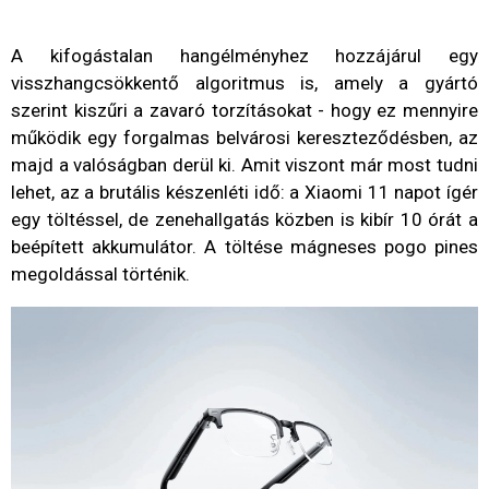
A kifogástalan hangélményhez hozzájárul egy
visszhangcsökkentő algoritmus is, amely a gyártó
szerint kiszűri a zavaró torzításokat - hogy ez mennyire
működik egy forgalmas belvárosi kereszteződésben, az
majd a valóságban derül ki. Amit viszont már most tudni
lehet, az a brutális készenléti idő: a Xiaomi 11 napot ígér
egy töltéssel, de zenehallgatás közben is kibír 10 órát a
beépített akkumulátor. A töltése mágneses pogo pines
megoldással történik.