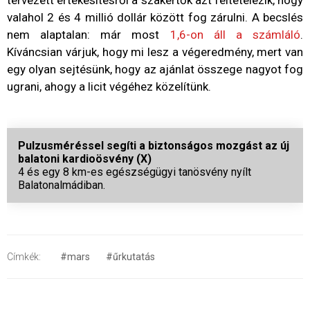
tervezett értékesítésről a szakértők azt feltételezik, hogy
valahol 2 és 4 millió dollár között fog zárulni. A becslés
nem alaptalan: már most
1,6-on áll a számláló
.
Kíváncsian várjuk, hogy mi lesz a végeredmény, mert van
egy olyan sejtésünk, hogy az ajánlat összege nagyot fog
ugrani, ahogy a licit végéhez közelítünk.
Pulzusméréssel segíti a biztonságos mozgást az új
balatoni kardioösvény (X)
4 és egy 8 km-es egészségügyi tanösvény nyílt
Balatonalmádiban.
Címkék:
#mars
#űrkutatás