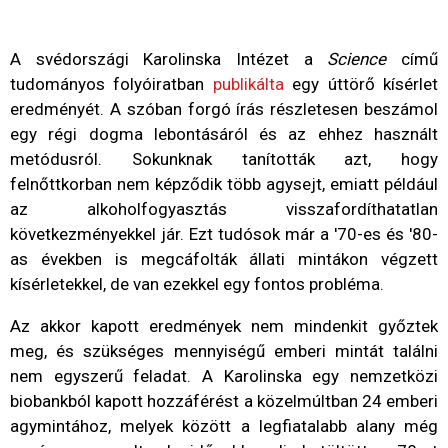
A svédországi Karolinska Intézet a
Science
című
tudományos folyóiratban
publikálta
egy úttörő kísérlet
eredményét. A szóban forgó írás részletesen beszámol
egy régi dogma lebontásáról és az ehhez használt
metódusról. Sokunknak tanították azt, hogy
felnőttkorban nem képződik több agysejt, emiatt például
az alkoholfogyasztás visszafordíthatatlan
következményekkel jár. Ezt tudósok már a '70-es és '80-
as években is megcáfolták állati mintákon végzett
kísérletekkel, de van ezekkel egy fontos probléma.
Az akkor kapott eredmények nem mindenkit győztek
meg, és szükséges mennyiségű emberi mintát találni
nem egyszerű feladat. A Karolinska egy nemzetközi
biobankból kapott hozzáférést a közelmúltban 24 emberi
agymintához, melyek között a legfiatalabb alany még