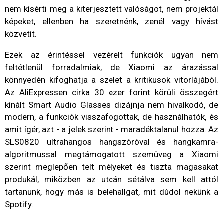
nem kísérti meg a kiterjesztett valóságot, nem projektál
képeket, ellenben ha szeretnénk, zenél vagy hívást
közvetít.
Ezek az érintéssel vezérelt funkciók ugyan nem
feltétlenül forradalmiak, de Xiaomi az árazással
könnyedén kifoghatja a szelet a kritikusok vitorlájából.
Az AliExpressen cirka 30 ezer forint körüli összegért
kínált Smart Audio Glasses dizájnja nem hivalkodó, de
modern, a funkciók visszafogottak, de használhatók, és
amit ígér, azt - a jelek szerint - maradéktalanul hozza. Az
SLS0820 ultrahangos hangszóróval és hangkamra-
algoritmussal megtámogatott szemüveg a Xiaomi
szerint meglepően telt mélyeket és tiszta magasakat
produkál, miközben az utcán sétálva sem kell attól
tartanunk, hogy más is belehallgat, mit dúdol nekünk a
Spotify.