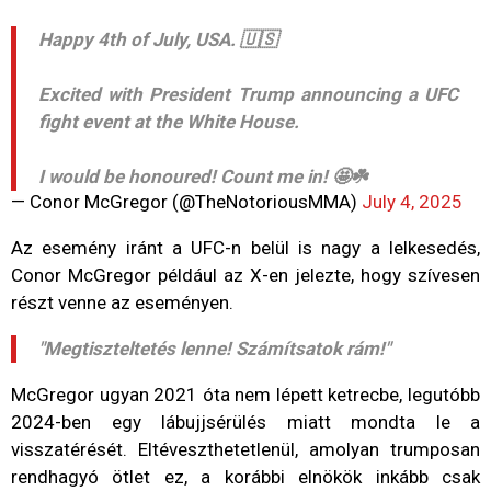
Happy 4th of July, USA. 🇺🇸
Excited with President Trump announcing a UFC
fight event at the White House.
I would be honoured! Count me in! 🤩☘️
— Conor McGregor (@TheNotoriousMMA)
July 4, 2025
Az esemény iránt a UFC-n belül is nagy a lelkesedés,
Conor McGregor például az X-en jelezte, hogy szívesen
részt venne az eseményen.
"Megtiszteltetés lenne! Számítsatok rám!"
McGregor ugyan 2021 óta nem lépett ketrecbe, legutóbb
2024-ben egy lábujjsérülés miatt mondta le a
visszatérését. Eltéveszthetetlenül, amolyan trumposan
rendhagyó ötlet ez, a korábbi elnökök inkább csak