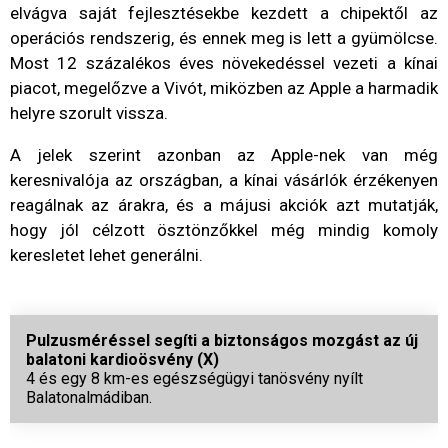
elvágva saját fejlesztésekbe kezdett a chipektől az
operációs rendszerig, és ennek meg is lett a gyümölcse.
Most 12 százalékos éves növekedéssel vezeti a kínai
piacot, megelőzve a Vivót, miközben az Apple a harmadik
helyre szorult vissza.
A jelek szerint azonban az Apple-nek van még
keresnivalója az országban, a kínai vásárlók érzékenyen
reagálnak az árakra, és a májusi akciók azt mutatják,
hogy jól célzott ösztönzőkkel még mindig komoly
keresletet lehet generálni.
Pulzusméréssel segíti a biztonságos mozgást az új
balatoni kardioösvény (X)
4 és egy 8 km-es egészségügyi tanösvény nyílt
Balatonalmádiban.