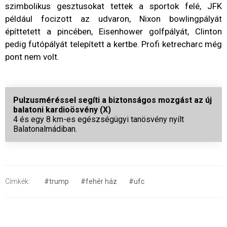
szimbolikus gesztusokat tettek a sportok felé, JFK
például focizott az udvaron, Nixon bowlingpályát
építtetett a pincében, Eisenhower golfpályát, Clinton
pedig futópályát telepített a kertbe. Profi ketrecharc még
pont nem volt.
Pulzusméréssel segíti a biztonságos mozgást az új
balatoni kardioösvény (X)
4 és egy 8 km-es egészségügyi tanösvény nyílt
Balatonalmádiban.
Címkék:
#trump
#fehér ház
#ufc