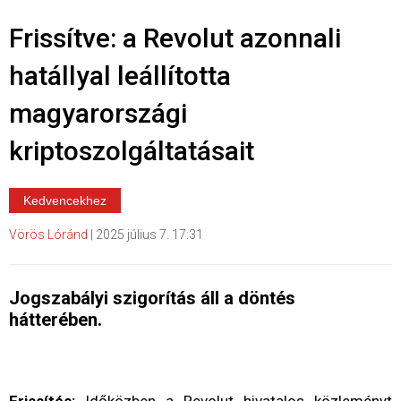
Frissítve: a Revolut azonnali
hatállyal leállította
magyarországi
kriptoszolgáltatásait
Kedvencekhez
Vörös Lóránd
|
2025 július 7. 17:31
Jogszabályi szigorítás áll a döntés
hátterében.
Frissítés:
Időközben a Revolut hivatalos közleményt