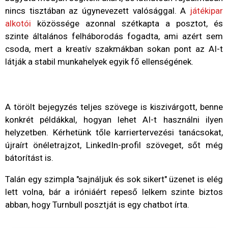
nincs tisztában az úgynevezett valósággal. A
játékipar
alkotói
közössége azonnal szétkapta a posztot, és
szinte általános felháborodás fogadta, ami azért sem
csoda, mert a kreatív szakmákban sokan pont az AI-t
látják a stabil munkahelyek egyik fő ellenségének.
A törölt bejegyzés teljes szövege is kiszivárgott, benne
konkrét példákkal, hogyan lehet AI-t használni ilyen
helyzetben. Kérhetünk tőle karriertervezési tanácsokat,
újraírt önéletrajzot, LinkedIn-profil szöveget, sőt még
bátorítást is.
Talán egy szimpla "sajnáljuk és sok sikert" üzenet is elég
lett volna, bár a iróniáért repeső lelkem szinte biztos
abban, hogy Turnbull posztját is egy chatbot írta.