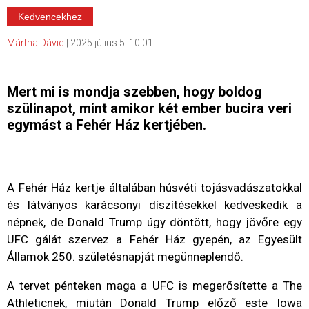
Kedvencekhez
Mártha Dávid
|
2025 július 5. 10:01
Mert mi is mondja szebben, hogy boldog
szülinapot, mint amikor két ember bucira veri
egymást a Fehér Ház kertjében.
A Fehér Ház kertje általában húsvéti tojásvadászatokkal
és látványos karácsonyi díszítésekkel kedveskedik a
népnek, de Donald Trump úgy döntött, hogy jövőre egy
UFC gálát szervez a Fehér Ház gyepén, az Egyesült
Államok 250. születésnapját megünneplendő.
A tervet pénteken maga a UFC is megerősítette a The
Athleticnek, miután Donald Trump előző este Iowa