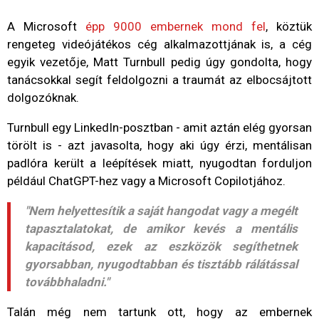
A Microsoft
épp 9000 embernek mond fel
, köztük
rengeteg videójátékos cég alkalmazottjának is, a cég
egyik vezetője, Matt Turnbull pedig úgy gondolta, hogy
tanácsokkal segít feldolgozni a traumát az elbocsájtott
dolgozóknak.
Turnbull egy LinkedIn-posztban - amit aztán elég gyorsan
törölt is - azt javasolta, hogy aki úgy érzi, mentálisan
padlóra került a leépítések miatt, nyugodtan forduljon
például ChatGPT-hez vagy a Microsoft Copilotjához.
"Nem helyettesítik a saját hangodat vagy a megélt
tapasztalatokat, de amikor kevés a mentális
kapacitásod, ezek az eszközök segíthetnek
gyorsabban, nyugodtabban és tisztább rálátással
továbbhaladni."
Talán még nem tartunk ott, hogy az embernek