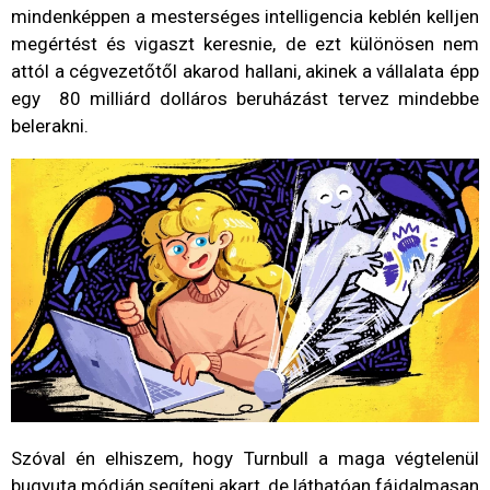
mindenképpen a mesterséges intelligencia keblén kelljen
megértést és vigaszt keresnie, de ezt különösen nem
attól a cégvezetőtől akarod hallani, akinek a vállalata épp
egy 80 milliárd dolláros beruházást tervez mindebbe
belerakni.
Szóval én elhiszem, hogy Turnbull a maga végtelenül
bugyuta módján segíteni akart, de láthatóan fájdalmasan