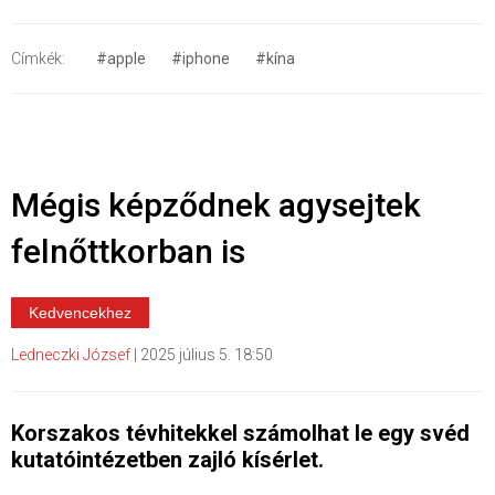
Címkék:
#apple
#iphone
#kína
Mégis képződnek agysejtek
felnőttkorban is
Kedvencekhez
Ledneczki József
|
2025 július 5. 18:50
Korszakos tévhitekkel számolhat le egy svéd
kutatóintézetben zajló kísérlet.