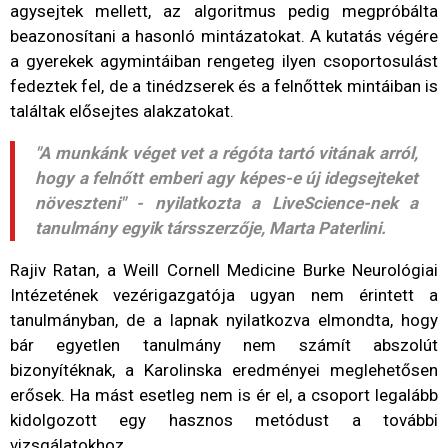
agysejtek mellett, az algoritmus pedig megpróbálta
beazonosítani a hasonló mintázatokat. A kutatás végére
a gyerekek agymintáiban rengeteg ilyen csoportosulást
fedeztek fel, de a tinédzserek és a felnőttek mintáiban is
találtak elősejtes alakzatokat.
"A munkánk véget vet a régóta tartó vitának arról,
hogy a felnőtt emberi agy képes-e új idegsejteket
növeszteni" - nyilatkozta a LiveScience-nek a
tanulmány egyik társszerzője, Marta Paterlini.
Rajiv Ratan, a Weill Cornell Medicine Burke Neurológiai
Intézetének vezérigazgatója ugyan nem érintett a
tanulmányban, de a lapnak nyilatkozva elmondta, hogy
bár egyetlen tanulmány nem számít abszolút
bizonyítéknak, a Karolinska eredményei meglehetősen
erősek. Ha mást esetleg nem is ér el, a csoport legalább
kidolgozott egy hasznos metódust a további
vizsgálatokhoz.