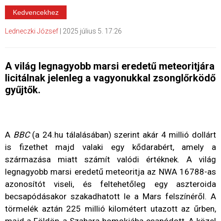
Kedvencekhez
Ledneczki József
|
2025 július 5. 17:26
A világ legnagyobb marsi eredetű meteoritjára
licitálnak jelenleg a vagyonukkal zsonglőrködő
gyűjtők.
A
BBC
(a 24.hu tálalásában) szerint akár 4 millió dollárt
is fizethet majd valaki egy kődarabért, amely a
származása miatt számít valódi értéknek. A világ
legnagyobb marsi eredetű meteoritja az NWA 16788-as
azonosítót viseli, és feltehetőleg egy aszteroida
becsapódásakor szakadhatott le a Mars felszínéről. A
törmelék aztán 225 millió kilométert utazott az űrben,