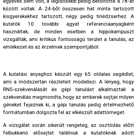
egyéves sem volt, a legidősebb pedig betöltötte a 78-at
között voltak. A 24-ből összesen hat minta tartozott
kisgyerekekhez tartozott, négy pedig tinédzserhez. A
kutatók 10 további agyat referenciaanyagként
használtak, de minden esetben a hippokampuszt
vizsgálták, ami kritikus fontosságú terület a tanulás, az
emlékezet és az érzelmek szempontjából.
A kutatási anyaghoz készült egy 65 oldalas segédlet,
ami a módszertan részleteit modellezi. A lényeg, hogy
RNS-szekvenálását és gépi tanulást alkalmaztak: a
szekvenálás megmondta, hogy az emberek sejtjei milyen
géneket fejeznek ki, a gépi tanulás pedig értelmezhető
formátumban dolgozta fel az elkészült adattömeget.
A vizsgálat során sikerült rengeteg, az osztódás előtt
felbukkanó elősejtet találniuk a kutatóknak adott