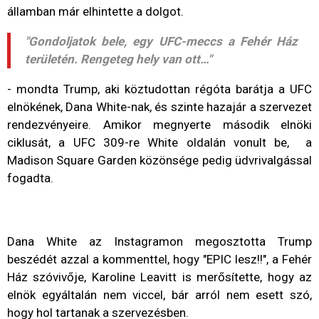
államban már elhintette a dolgot.
"Gondoljatok bele, egy UFC-meccs a Fehér Ház
területén. Rengeteg hely van ott…"
- mondta Trump, aki köztudottan régóta barátja a UFC
elnökének, Dana White-nak, és szinte hazajár a szervezet
rendezvényeire. Amikor megnyerte második elnöki
ciklusát, a UFC 309-re White oldalán vonult be, a
Madison Square Garden közönsége pedig üdvrivalgással
fogadta.
Dana White az Instagramon megosztotta Trump
beszédét azzal a kommenttel, hogy "EPIC lesz!!", a Fehér
Ház szóvivője, Karoline Leavitt is merősítette, hogy az
elnök egyáltalán nem viccel, bár arról nem esett szó,
hogy hol tartanak a szervezésben.