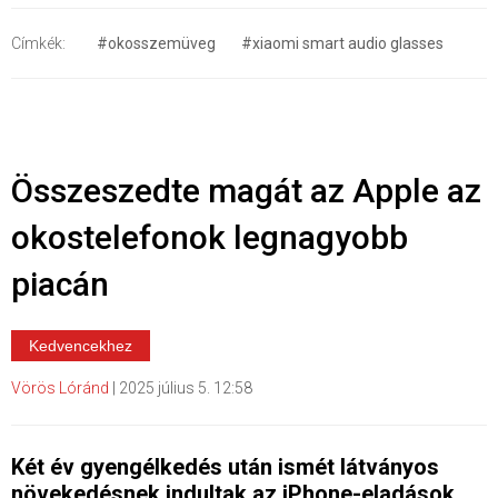
Címkék:
#okosszemüveg
#xiaomi smart audio glasses
Összeszedte magát az Apple az
okostelefonok legnagyobb
piacán
Kedvencekhez
Vörös Lóránd
|
2025 július 5. 12:58
Két év gyengélkedés után ismét látványos
növekedésnek indultak az iPhone-eladások