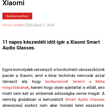
Xiaomi
Kedvencekhez
Vörös Lóránd
|
2025 július 5. 14:26
11 napos készenléti időt ígér a Xiaomi Smart
Audio Glasses.
Egyre komolyabb versenyző a hordozható okoseszközök
piacán a Xiaomi, amit a kínai techóriás nemcsak azzal
támaszt alá, hogy
konkurenciát teremt a Meta
megoldásának
, hanem hogy olyan ajánlattal is előáll, ami
miatt nem kell az embernek adósságba vernie magát. A
nemrég globálisan is bemutatott
Smart Audio Glasses
elnevezésű eszköz nem akar minden lenni egyszerre: