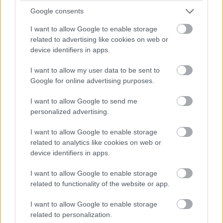
Google consents
I want to allow Google to enable storage
related to advertising like cookies on web or
device identifiers in apps.
I want to allow my user data to be sent to
Google for online advertising purposes.
I want to allow Google to send me
personalized advertising.
I want to allow Google to enable storage
A fiókon vasárnap egy szokatlan új poszt jelent meg arab
related to analytics like cookies on web or
nyelvű felirattal, amelynek jelentése nagyjából az volt,
device identifiers in apps.
hogy "A Fehér Ház a síiták kezében van". A profilképet és
I want to allow Google to enable storage
a bemutatkozó szöveget is megváltoztatták, a
related to functionality of the website or app.
módosítások alapján pedig első ránézésre Irán-párti
üzenetről lehetett szó. Hivatalos megerősítés azonban
I want to allow Google to enable storage
egyelőre nincs arról, pontosan kik álltak a támadás
related to personalization.