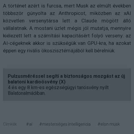
A történet azért is furcsa, mert Musk az elmúlt években
többször gúnyolta az Anthropicot, miközben az xAI
közvetlen versenytársa lett a Claude mögött álló
vállalatnak. A mostani üzlet mégis jól mutatja, mennyire
kiélezett lett a számítási kapacitásért folyó verseny: az
AI-cégeknek akkor is szükségük van GPU-kra, ha azokat
éppen egy rivális ökoszisztémájából kell bérelniük.
Pulzusméréssel segíti a biztonságos mozgást az új
balatoni kardioösvény (X)
4 és egy 8 km-es egészségügyi tanösvény nyílt
Balatonalmádiban.
Címkék:
#ai
#mesterséges intelligencia
#elon musk