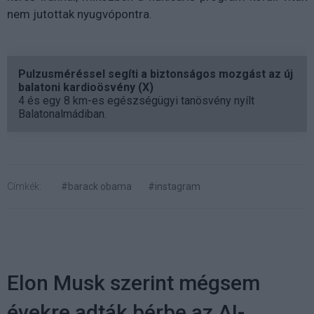
nem jutottak nyugvópontra.
Pulzusméréssel segíti a biztonságos mozgást az új
balatoni kardioösvény (X)
4 és egy 8 km-es egészségügyi tanösvény nyílt
Balatonalmádiban.
Címkék:
#barack obama
#instagram
Elon Musk szerint mégsem
évekre adták bérbe az AI-