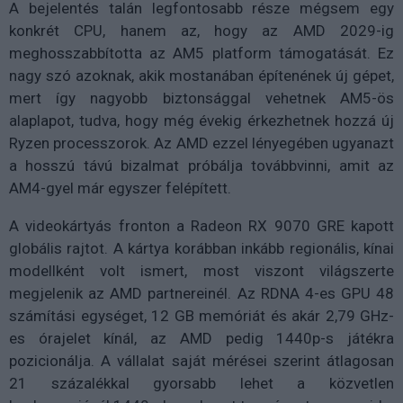
A bejelentés talán legfontosabb része mégsem egy
konkrét CPU, hanem az, hogy az AMD 2029-ig
meghosszabbította az AM5 platform támogatását. Ez
nagy szó azoknak, akik mostanában építenének új gépet,
mert így nagyobb biztonsággal vehetnek AM5-ös
alaplapot, tudva, hogy még évekig érkezhetnek hozzá új
Ryzen processzorok. Az AMD ezzel lényegében ugyanazt
a hosszú távú bizalmat próbálja továbbvinni, amit az
AM4-gyel már egyszer felépített.
A videokártyás fronton a Radeon RX 9070 GRE kapott
globális rajtot. A kártya korábban inkább regionális, kínai
modellként volt ismert, most viszont világszerte
megjelenik az AMD partnereinél. Az RDNA 4-es GPU 48
számítási egységet, 12 GB memóriát és akár 2,79 GHz-
es órajelet kínál, az AMD pedig 1440p-s játékra
pozicionálja. A vállalat saját mérései szerint átlagosan
21 százalékkal gyorsabb lehet a közvetlen