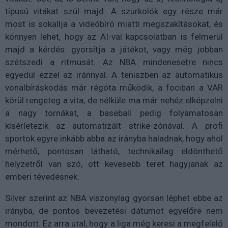
típusú vitákat szül majd. A szurkolók egy része már
most is sokallja a videóbíró miatti megszakításokat, és
könnyen lehet, hogy az AI-val kapcsolatban is felmerül
majd a kérdés: gyorsítja a játékot, vagy még jobban
szétszedi a ritmusát. Az NBA mindenesetre nincs
egyedül ezzel az iránnyal. A teniszben az automatikus
vonalbíráskodás már régóta működik, a fociban a VAR
körül rengeteg a vita, de nélküle ma már nehéz elképzelni
a nagy tornákat, a baseball pedig folyamatosan
kísérletezik az automatizált strike-zónával. A profi
sportok egyre inkább abba az irányba haladnak, hogy ahol
mérhető, pontosan látható, technikailag eldönthető
helyzetről van szó, ott kevesebb teret hagyjanak az
emberi tévedésnek.
Silver szerint az NBA viszonylag gyorsan léphet ebbe az
irányba, de pontos bevezetési dátumot egyelőre nem
mondott. Ez arra utal, hogy a liga még keresi a megfelelő