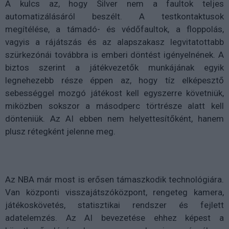
A kulcs az, hogy Silver nem a faultok teljes
automatizálásáról beszélt. A testkontaktusok
megítélése, a támadó- és védőfaultok, a floppolás,
vagyis a rájátszás és az alapszakasz legvitatottabb
szürkezónái továbbra is emberi döntést igényelnének. A
biztos szerint a játékvezetők munkájának egyik
legnehezebb része éppen az, hogy tíz elképesztő
sebességgel mozgó játékost kell egyszerre követniük,
miközben sokszor a másodperc törtrésze alatt kell
dönteniük. Az AI ebben nem helyettesítőként, hanem
plusz rétegként jelenne meg.
Az NBA már most is erősen támaszkodik technológiára.
Van központi visszajátszóközpont, rengeteg kamera,
játékoskövetés, statisztikai rendszer és fejlett
adatelemzés. Az AI bevezetése ehhez képest a