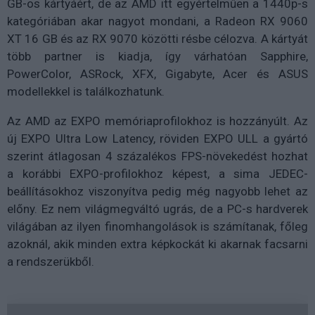
GB-os kártyáért, de az AMD itt egyértelműen a 1440p-s
kategóriában akar nagyot mondani, a Radeon RX 9060
XT 16 GB és az RX 9070 közötti résbe célozva. A kártyát
több partner is kiadja, így várhatóan Sapphire,
PowerColor, ASRock, XFX, Gigabyte, Acer és ASUS
modellekkel is találkozhatunk.
Az AMD az EXPO memóriaprofilokhoz is hozzányúlt. Az
új EXPO Ultra Low Latency, röviden EXPO ULL a gyártó
szerint átlagosan 4 százalékos FPS-növekedést hozhat
a korábbi EXPO-profilokhoz képest, a sima JEDEC-
beállításokhoz viszonyítva pedig még nagyobb lehet az
előny. Ez nem világmegváltó ugrás, de a PC-s hardverek
világában az ilyen finomhangolások is számítanak, főleg
azoknál, akik minden extra képkockát ki akarnak facsarni
a rendszerükből.