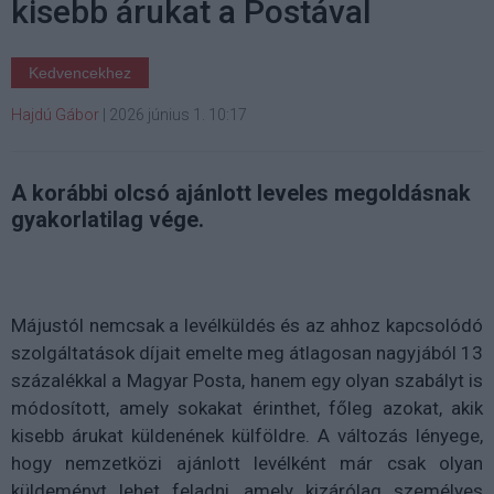
kisebb árukat a Postával
Kedvencekhez
Hajdú Gábor
|
2026 június 1. 10:17
A korábbi olcsó ajánlott leveles megoldásnak
gyakorlatilag vége.
Májustól nemcsak a levélküldés és az ahhoz kapcsolódó
szolgáltatások díjait emelte meg átlagosan nagyjából 13
százalékkal a Magyar Posta, hanem egy olyan szabályt is
módosított, amely sokakat érinthet, főleg azokat, akik
kisebb árukat küldenének külföldre. A változás lényege,
hogy nemzetközi ajánlott levélként már csak olyan
küldeményt lehet feladni, amely kizárólag személyes