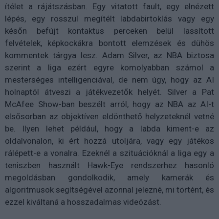
ítélet a rájátszásban. Egy vitatott fault, egy elnézett
lépés, egy rosszul megítélt labdabirtoklás vagy egy
későn befújt kontaktus perceken belül lassított
felvételek, képkockákra bontott elemzések és dühös
kommentek tárgya lesz. Adam Silver, az NBA biztosa
szerint a liga ezért egyre komolyabban számol a
mesterséges intelligenciával, de nem úgy, hogy az AI
holnaptól átveszi a játékvezetők helyét. Silver a Pat
McAfee Show-ban beszélt arról, hogy az NBA az AI-t
elsősorban az objektíven eldönthető helyzeteknél vetné
be. Ilyen lehet például, hogy a labda kiment-e az
oldalvonalon, ki ért hozzá utoljára, vagy egy játékos
rálépett-e a vonalra. Ezeknél a szituációknál a liga egy a
teniszben használt Hawk-Eye rendszerhez hasonló
megoldásban gondolkodik, amely kamerák és
algoritmusok segítségével azonnal jelezné, mi történt, és
ezzel kiváltaná a hosszadalmas videózást.