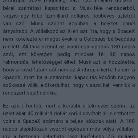
Anthropic 2029 májusáig, havi 1,25 milliárd dollárért
bérel számítási kapacitást a Musk-féle rendszerből,
vagyis egy több tízmilliárd dolláros, többéves üzletről
van szó. Musk szerint azonban a helyzet ennél
árnyaltabb. A vállalkozó az X-en azt írta, hogy a SpaceX
nem kötelezte el magát évekre a Colossus bérbeadása
mellett. Állítása szerint az alapmegállapodás 180 napra
szól, ezt követően pedig mindkét fél 90 napos
felmondási lehetőséggel élhet. Musk azt is hozzátette,
hogy a rövid futamidőt nem az Anthropic kérte, hanem a
SpaceX, mert ha a számítási kapacitás később nagyon
szűkössé válik, előfordulhat, hogy vissza kell venniük a
rendszert saját célokra.
Ez azért fontos, mert a korábbi értelmezés szerint az
üzlet akár 45 milliárd dollár körüli bevételt is jelenthetett
volna a SpaceX számára a teljes időszak alatt. A 180
napos alapidőszak viszont egészen más súlyú vállalás:
így a biztosan belátható rész legfeljebb 7,5 milliárd