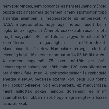
Nem földrengés, nem robbanás és nem lezuhanó műhold
okozta azt a hatalmas dörrenést, amely szombaton több
amerikai államban is megijesztette az embereket. A
NASA megerősítette, hogy egy meteor lépett be a
légkörbe az Egyesült Államok északkeleti része fölött,
majd nagyjából 40 mérföldes, vagyis körülbelül 64
kilométeres magasságban széttöredezett
Massachusetts és New Hampshire térsége felett. A
jelenség helyi idő szerint szombaton 14:06 körül történt.
A meteor nagyjából 75 ezer mérföld per órás
sebességgel haladt, ami több mint 120 ezer kilométer
per órának felel meg. A szétszakadáskor felszabaduló
energia a NASA becslése szerint körülbelül 300 tonna
TNT robbanóerejével volt egyenértékű, ez magyarázza,
miért hallottak sokan hangos dörrenést, és miért
számoltak be többen arról, hogy megremegtek a házak
és az ablakok.