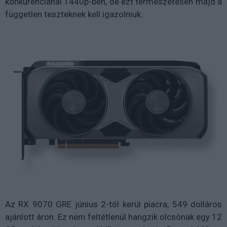
konkurenciánál 1440p-ben, de ezt természetesen majd a
független teszteknek kell igazolniuk.
Az RX 9070 GRE június 2-tól kerül piacra, 549 dolláros
ajánlott áron. Ez nem feltétlenül hangzik olcsónak egy 12