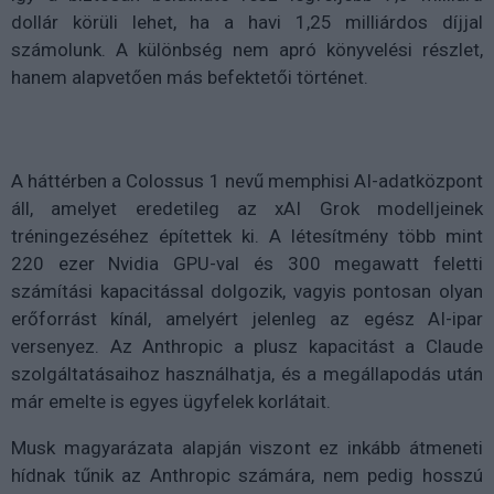
dollár körüli lehet, ha a havi 1,25 milliárdos díjjal
számolunk. A különbség nem apró könyvelési részlet,
hanem alapvetően más befektetői történet.
A háttérben a Colossus 1 nevű memphisi AI-adatközpont
áll, amelyet eredetileg az xAI Grok modelljeinek
tréningezéséhez építettek ki. A létesítmény több mint
220 ezer Nvidia GPU-val és 300 megawatt feletti
számítási kapacitással dolgozik, vagyis pontosan olyan
erőforrást kínál, amelyért jelenleg az egész AI-ipar
versenyez. Az Anthropic a plusz kapacitást a Claude
szolgáltatásaihoz használhatja, és a megállapodás után
már emelte is egyes ügyfelek korlátait.
Musk magyarázata alapján viszont ez inkább átmeneti
hídnak tűnik az Anthropic számára, nem pedig hosszú