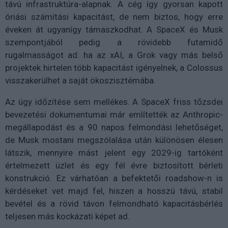
távú infrastruktúra-alapnak. A cég így gyorsan kapott
óriási számítási kapacitást, de nem biztos, hogy erre
éveken át ugyanígy támaszkodhat. A SpaceX és Musk
szempontjából pedig a rövidebb futamidő
rugalmasságot ad: ha az xAI, a Grok vagy más belső
projektek hirtelen több kapacitást igényelnek, a Colossus
visszakerülhet a saját ökoszisztémába.
Az ügy időzítése sem mellékes. A SpaceX friss tőzsdei
bevezetési dokumentumai már említették az Anthropic-
megállapodást és a 90 napos felmondási lehetőséget,
de Musk mostani megszólalása után különösen élesen
látszik, mennyire mást jelent egy 2029-ig tartóként
értelmezett üzlet és egy fél évre biztosított bérleti
konstrukció. Ez várhatóan a befektetői roadshow-n is
kérdéseket vet majd fel, hiszen a hosszú távú, stabil
bevétel és a rövid távon felmondható kapacitásbérlés
teljesen más kockázati képet ad.