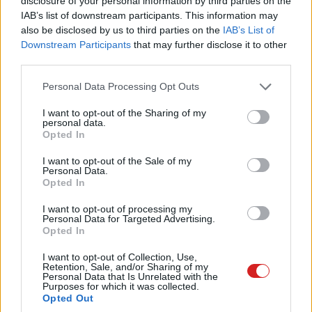
disclosure of your personal information by third parties on the
fehér házi fiókról van szó, amelyet több mint 2 millióan
IAB’s list of downstream participants. This information may
követnek, és amelyen Obama elnökségének idejéből
also be disclosed by us to third parties on the
IAB’s List of
származó bejegyzések láthatók.
Downstream Participants
that may further disclose it to other
third parties.
Please note that this website/app uses one or more Google
Personal Data Processing Opt Outs
services and may gather and store information including but
not limited to your visit or usage behaviour. You may click to
I want to opt-out of the Sharing of my
personal data.
grant or deny consent to Google and its third-party tags to
Opted In
use your data for below specified purposes in below Google
consent section.
I want to opt-out of the Sale of my
Personal Data.
Opted In
I want to opt-out of processing my
Personal Data for Targeted Advertising.
Opted In
I want to opt-out of Collection, Use,
Retention, Sale, and/or Sharing of my
Personal Data that Is Unrelated with the
Purposes for which it was collected.
Opted Out