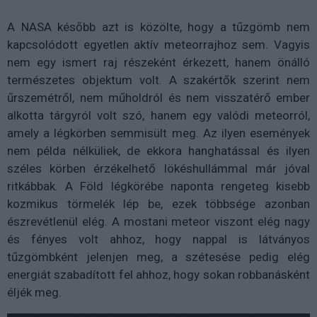
A NASA később azt is közölte, hogy a tűzgömb nem
kapcsolódott egyetlen aktív meteorrajhoz sem. Vagyis
nem egy ismert raj részeként érkezett, hanem önálló
természetes objektum volt. A szakértők szerint nem
űrszemétről, nem műholdról és nem visszatérő ember
alkotta tárgyról volt szó, hanem egy valódi meteorról,
amely a légkörben semmisült meg. Az ilyen események
nem példa nélküliek, de ekkora hanghatással és ilyen
széles körben érzékelhető lökéshullámmal már jóval
ritkábbak. A Föld légkörébe naponta rengeteg kisebb
kozmikus törmelék lép be, ezek többsége azonban
észrevétlenül elég. A mostani meteor viszont elég nagy
és fényes volt ahhoz, hogy nappal is látványos
tűzgömbként jelenjen meg, a szétesése pedig elég
energiát szabadított fel ahhoz, hogy sokan robbanásként
éljék meg.