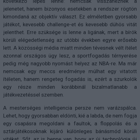
következő lépés lenne: nemcsak visszanéznék a
jelenetet, hanem bizonyos esetekben a rendszer rögtön
kimondaná az objektív választ. Ez elméletben gyorsabb
játékot, kevesebb challenge-et és kevesebb dühös vitát
jelenthet. Erre szüksége is lenne a ligának, mert a bírók
körüli elégedetlenség az utóbbi években egyre erősebb
lett. A közösségi média miatt minden tévesnek vélt ítélet
azonnal országos ügy lesz, a sportfogadás térnyerése
pedig még nagyobb nyomást helyez az NBA-re. Ma már
nemcsak egy meccs eredménye múlhat egy vitatott
ítéleten, hanem rengeteg fogadás is, ezért a szurkolók
egy része minden korábbinál bizalmatlanabb a
játékvezetéssel szemben.
A mesterséges intelligencia persze nem varázspálca.
Lehet, hogy gyorsabban eldönti, kié a labda, de nem fogja
egy csapásra megoldani a faultok, a floppolás és a
sztárjátékosoknak kijáró különleges bánásmód körüli
vitákat. Sőt, az is benne van, hogy az új technológia új