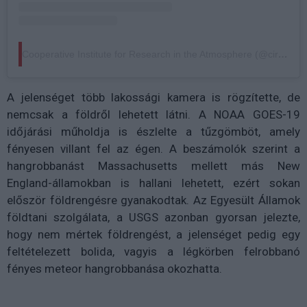
Cooperative Institute for Research in the Atmosphere (@cira_csu) által megosztott bejegyzés
A jelenséget több lakossági kamera is rögzítette, de
nemcsak a földről lehetett látni. A NOAA GOES-19
időjárási műholdja is észlelte a tűzgömböt, amely
fényesen villant fel az égen. A beszámolók szerint a
hangrobbanást Massachusetts mellett más New
England-államokban is hallani lehetett, ezért sokan
először földrengésre gyanakodtak. Az Egyesült Államok
földtani szolgálata, a USGS azonban gyorsan jelezte,
hogy nem mértek földrengést, a jelenséget pedig egy
feltételezett bolida, vagyis a légkörben felrobbanó
fényes meteor hangrobbanása okozhatta.