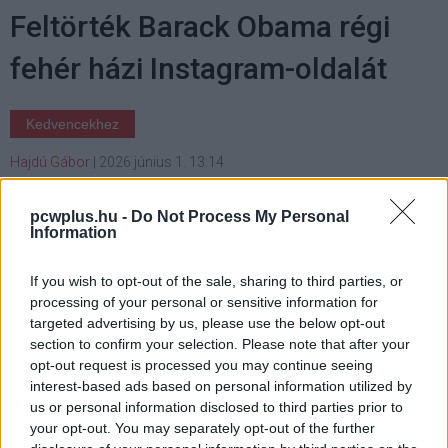
Feltörték Barack Obama régi
fehér házi Instagram-oldalát
Kedvencekhez
Hajdú Gábor
|
2026 június 1. 13:14
pcwplus.hu -
Do Not Process My Personal
Arab nyelvű üzenet és új profilkép jelent meg a
Information
2,4 milliós fiókon.
If you wish to opt-out of the sale, sharing to third parties, or
processing of your personal or sensitive information for
targeted advertising by us, please use the below opt-out
section to confirm your selection. Please note that after your
Rövid időre feltörték Barack Obama régi, elnöki
opt-out request is processed you may continue seeing
időszakához kötődő Instagram-fiókját. Fontos
interest-based ads based on personal information utilized by
pontosítani, hogy nem a volt amerikai elnök személyes
us or personal information disclosed to third parties prior to
oldaláról, hanem az @obamawhitehouse nevű, archivált
your opt-out. You may separately opt-out of the further