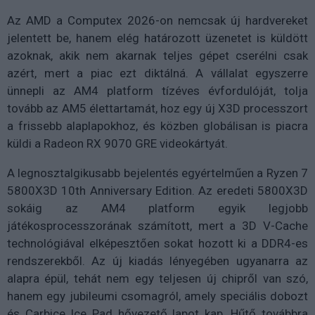
Az AMD a Computex 2026-on nemcsak új hardvereket
jelentett be, hanem elég határozott üzenetet is küldött
azoknak, akik nem akarnak teljes gépet cserélni csak
azért, mert a piac ezt diktálná. A vállalat egyszerre
ünnepli az AM4 platform tízéves évfordulóját, tolja
tovább az AM5 élettartamát, hoz egy új X3D processzort
a frissebb alaplapokhoz, és közben globálisan is piacra
küldi a Radeon RX 9070 GRE videokártyát.
A legnosztalgikusabb bejelentés egyértelműen a Ryzen 7
5800X3D 10th Anniversary Edition. Az eredeti 5800X3D
sokáig az AM4 platform egyik legjobb
játékosprocesszorának számított, mert a 3D V-Cache
technológiával elképesztően sokat hozott ki a DDR4-es
rendszerekből. Az új kiadás lényegében ugyanarra az
alapra épül, tehát nem egy teljesen új chipről van szó,
hanem egy jubileumi csomagról, amely speciális dobozt
és Carbice Ice Pad hővezető lapot kap. Hűtő továbbra