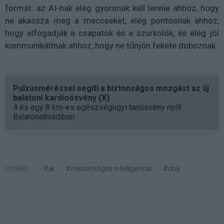
formát: az AI-nak elég gyorsnak kell lennie ahhoz, hogy
ne akassza meg a meccseket, elég pontosnak ahhoz,
hogy elfogadják a csapatok és a szurkolók, és elég jól
kommunikáltnak ahhoz, hogy ne tűnjön fekete doboznak.
Pulzusméréssel segíti a biztonságos mozgást az új
balatoni kardioösvény (X)
4 és egy 8 km-es egészségügyi tanösvény nyílt
Balatonalmádiban.
Címkék:
#ai
#mesterséges intelligencia
#nba