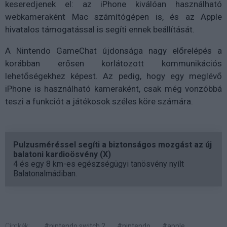
keseredjenek el: az iPhone kiválóan használható
webkameraként Mac számítógépen is, és az Apple
hivatalos támogatással is segíti ennek beállítását.
A Nintendo GameChat újdonsága nagy előrelépés a
korábban erősen korlátozott kommunikációs
lehetőségekhez képest. Az pedig, hogy egy meglévő
iPhone is használható kameraként, csak még vonzóbbá
teszi a funkciót a játékosok széles köre számára.
Pulzusméréssel segíti a biztonságos mozgást az új
balatoni kardioösvény (X)
4 és egy 8 km-es egészségügyi tanösvény nyílt
Balatonalmádiban.
Címkék:
#nintendo switch 2
#nintendo
#apple