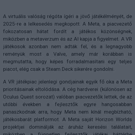
A virtuális valóság régóta ígéri a jövő játékélményét, de
2025-re a lelkesedés megkopott. A Meta, a piacvezető
fokozatosan hátat fordít a játékos közönségnek,
miközben a metaverzum és az AI kapja a figyelmet. A VR
játékosok azonban nem adták fel, és a legnagyobb
reményük most a Valve, amely már korábban is
megmutatta, hogy képes forradalmasítani egy teljes
piacot, elég csak a Steam Deck sikerére gondolni.
A VR játékpiac jelenlegi gondjainak egyik fő oka a Meta
prioritásainak eltolódása. A cég hardverei (különösen az
Oculus Quest sorozat) valóban piacvezetők lettek, de az
utóbbi években a fejlesztők egyre hangosabban
panaszkodnak arra, hogy Meta nem kínál megbízható,
játékosbarát platformot. A Meta saját Horizon Worlds
projektjei dominálják az áruház keresési találatait,
miközben a független fejlesztők játékai háttérbe