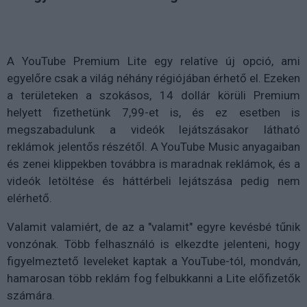
A YouTube Premium Lite egy relatíve új opció, ami
egyelőre csak a világ néhány régiójában érhető el. Ezeken
a területeken a szokásos, 14 dollár körüli Premium
helyett fizethetünk 7,99-et is, és ez esetben is
megszabadulunk a videók lejátszásakor látható
reklámok jelentős részétől. A YouTube Music anyagaiban
és zenei klippekben továbbra is maradnak reklámok, és a
videók letöltése és háttérbeli lejátszása pedig nem
elérhető.
Valamit valamiért, de az a "valamit" egyre kevésbé tűnik
vonzónak. Több felhasználó is elkezdte jelenteni, hogy
figyelmeztető leveleket kaptak a YouTube-tól, mondván,
hamarosan több reklám fog felbukkanni a Lite előfizetők
számára.