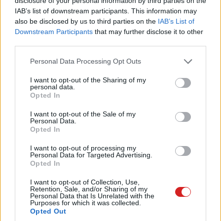
disclosure of your personal information by third parties on the
IAB’s list of downstream participants. This information may
also be disclosed by us to third parties on the
IAB’s List of
Downstream Participants
that may further disclose it to other
Az Apple tavaly szeptemberben frissítette a MagSafe
third parties.
töltőjét az iPhone 16 érkezésekor, de úgy néz ki, hogy az
almás óriás nem ücsörög sokáig a babérjain. A
91
Please note that this website/app uses one or more Google
Personal Data Processing Opt Outs
services and may gather and store information including but
Mobiles
kiszúrta, hogy a cég beküldött két új, fejlesztés
not limited to your visit or usage behaviour. You may click to
I want to opt-out of the Sharing of my
alatt álló töltőt a tajvani National Communications
personal data.
grant or deny consent to Google and its third-party tags to
Opted In
Commissionnek bevizsgálásra.
use your data for below specified purposes in below Google
consent section.
I want to opt-out of the Sale of my
A kettő között csak a töltőfelülethez kötött kábel hossza
Personal Data.
tér el: az A3503-as modell egy 2 méteres, az A3502-es
Opted In
modell egy 1 méteres kábellel dolgozik.
I want to opt-out of processing my
Personal Data for Targeted Advertising.
Opted In
I want to opt-out of Collection, Use,
Mindkét töltő támogatja a Wireless Power Consortium
Retention, Sale, and/or Sharing of my
Personal Data that Is Unrelated with the
legújabb, Qi 2.2-es technológiáját, ami 50W-os
Purposes for which it was collected.
Opted Out
sebességet tesz lehetővé. A bevizsgálás alapján az