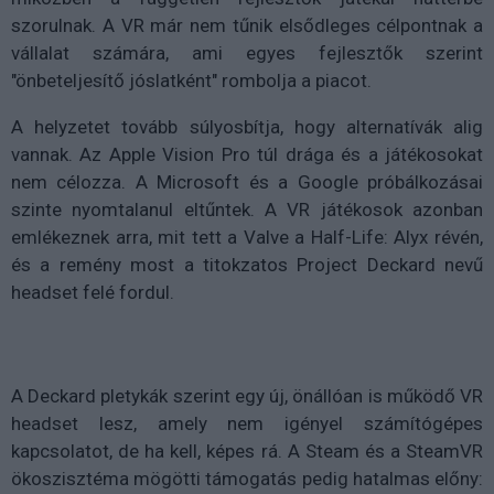
szorulnak. A VR már nem tűnik elsődleges célpontnak a
vállalat számára, ami egyes fejlesztők szerint
"önbeteljesítő jóslatként" rombolja a piacot.
A helyzetet tovább súlyosbítja, hogy alternatívák alig
vannak. Az Apple Vision Pro túl drága és a játékosokat
nem célozza. A Microsoft és a Google próbálkozásai
szinte nyomtalanul eltűntek. A VR játékosok azonban
emlékeznek arra, mit tett a Valve a Half-Life: Alyx révén,
és a remény most a titokzatos Project Deckard nevű
headset felé fordul.
A Deckard pletykák szerint egy új, önállóan is működő VR
headset lesz, amely nem igényel számítógépes
kapcsolatot, de ha kell, képes rá. A Steam és a SteamVR
ökoszisztéma mögötti támogatás pedig hatalmas előny: