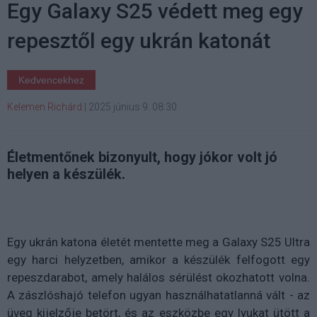
Egy Galaxy S25 védett meg egy
repesztől egy ukrán katonát
Kedvencekhez
Kelemen Richárd
|
2025 június 9. 08:30
Életmentőnek bizonyult, hogy jókor volt jó
helyen a készülék.
Egy ukrán katona életét mentette meg a Galaxy S25 Ultra
egy harci helyzetben, amikor a készülék felfogott egy
repeszdarabot, amely halálos sérülést okozhatott volna.
A zászlóshajó telefon ugyan használhatatlanná vált - az
üveg kijelzője betört, és az eszközbe egy lyukat ütött a