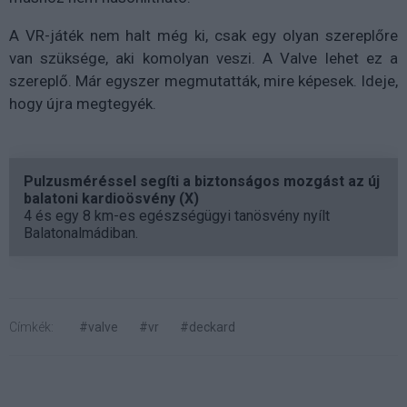
A VR-játék nem halt még ki, csak egy olyan szereplőre
van szüksége, aki komolyan veszi. A Valve lehet ez a
szereplő. Már egyszer megmutatták, mire képesek. Ideje,
hogy újra megtegyék.
Pulzusméréssel segíti a biztonságos mozgást az új
balatoni kardioösvény (X)
4 és egy 8 km-es egészségügyi tanösvény nyílt
Balatonalmádiban.
Címkék:
#valve
#vr
#deckard