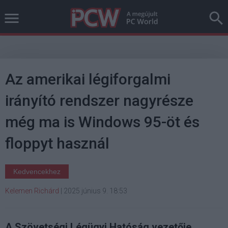
Az amerikai légiforgalmi
irányító rendszer nagyrésze
még ma is Windows 95-öt és
floppyt használ
Kedvencekhez
Kelemen Richárd
|
2025 június 9. 18:53
A Szövetségi Légügyi Hatóság vezetője