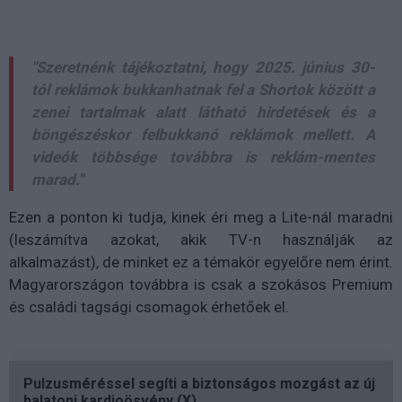
"Szeretnénk tájékoztatni, hogy 2025. június 30-
tól reklámok bukkanhatnak fel a Shortok között a
zenei tartalmak alatt látható hirdetések és a
böngészéskor felbukkanó reklámok mellett. A
videók többsége továbbra is reklám-mentes
marad."
Ezen a ponton ki tudja, kinek éri meg a Lite-nál maradni
(leszámítva azokat, akik TV-n használják az
alkalmazást), de minket ez a témakör egyelőre nem érint.
Magyarországon továbbra is csak a szokásos Premium
és családi tagsági csomagok érhetőek el.
Pulzusméréssel segíti a biztonságos mozgást az új
balatoni kardioösvény (X)