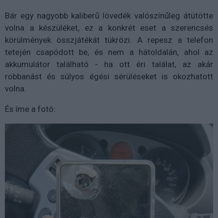
Bár egy nagyobb kaliberű lövedék valószínűleg átütötte
volna a készüléket, ez a konkrét eset a szerencsés
körülmények összjátékát tükrözi. A repesz a telefon
tetején csapódott be, és nem a hátoldalán, ahol az
akkumulátor található - ha ott éri találat, az akár
robbanást és súlyos égési sérüléseket is okozhatott
volna.
És íme a fotó: