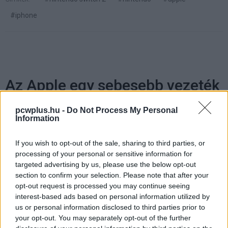
#iphone
Az Apple egy sebesebb vezeték
nélküli töltőn dolgozik
pcwplus.hu -
Do Not Process My Personal
Information
Kedvencekhez
If you wish to opt-out of the sale, sharing to third parties, or
processing of your personal or sensitive information for
Ledneczki József
|
2025 június 9. 17:31
targeted advertising by us, please use the below opt-out
section to confirm your selection. Please note that after your
opt-out request is processed you may continue seeing
A MagSafe Charger új generációja jelentősen
interest-based ads based on personal information utilized by
gyorsabban adhatja le a szükséges
us or personal information disclosed to third parties prior to
feszültséget.
your opt-out. You may separately opt-out of the further