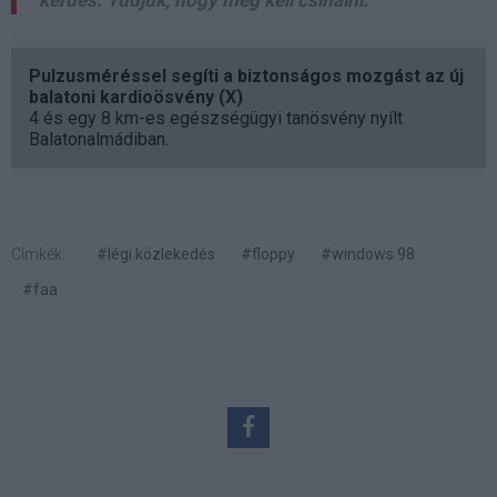
kérdés. Tudjuk, hogy meg kell csinálni."
Pulzusméréssel segíti a biztonságos mozgást az új
balatoni kardioösvény (X)
4 és egy 8 km-es egészségügyi tanösvény nyílt
Balatonalmádiban.
Címkék:
#légi közlekedés
#floppy
#windows 98
#faa