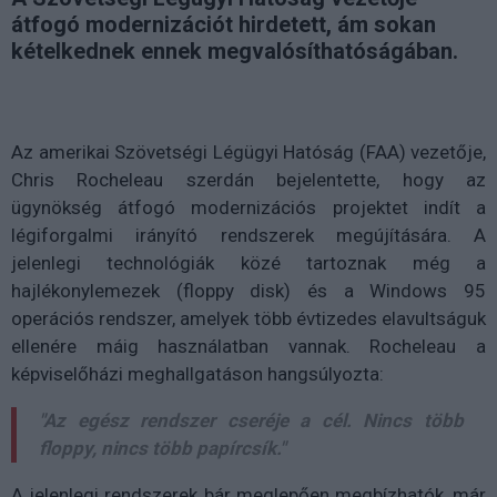
átfogó modernizációt hirdetett, ám sokan
kételkednek ennek megvalósíthatóságában.
Az amerikai Szövetségi Légügyi Hatóság (FAA) vezetője,
Chris Rocheleau szerdán bejelentette, hogy az
ügynökség átfogó modernizációs projektet indít a
légiforgalmi irányító rendszerek megújítására. A
jelenlegi technológiák közé tartoznak még a
hajlékonylemezek (floppy disk) és a Windows 95
operációs rendszer, amelyek több évtizedes elavultságuk
ellenére máig használatban vannak. Rocheleau a
képviselőházi meghallgatáson hangsúlyozta:
"Az egész rendszer cseréje a cél. Nincs több
floppy, nincs több papírcsík."
A jelenlegi rendszerek bár meglepően megbízhatók, már