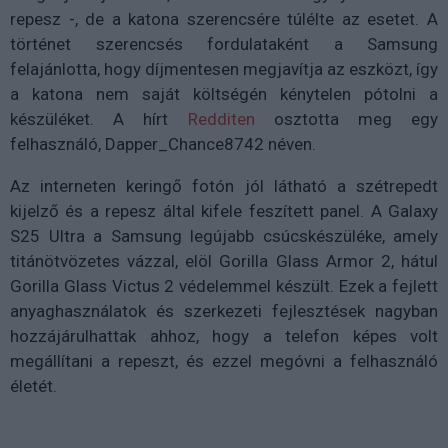
repesz -, de a katona szerencsére túlélte az esetet. A
történet szerencsés fordulataként a Samsung
felajánlotta, hogy díjmentesen megjavítja az eszközt, így
a katona nem saját költségén kénytelen pótolni a
készüléket. A hírt
Redditen
osztotta meg egy
felhasználó, Dapper_Chance8742 néven.
Az interneten keringő fotón jól látható a szétrepedt
kijelző és a repesz által kifele feszített panel. A Galaxy
S25 Ultra a Samsung legújabb csúcskészüléke, amely
titánötvözetes vázzal, elöl Gorilla Glass Armor 2, hátul
Gorilla Glass Victus 2 védelemmel készült. Ezek a fejlett
anyaghasználatok és szerkezeti fejlesztések nagyban
hozzájárulhattak ahhoz, hogy a telefon képes volt
megállítani a repeszt, és ezzel megóvni a felhasználó
életét.