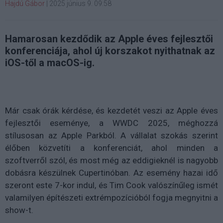
Hajdú Gábor
|
2025 június 9. 09:58
Hamarosan kezdődik az Apple éves fejlesztői
konferenciája, ahol új korszakot nyithatnak az
iOS-től a macOS-ig.
Már csak órák kérdése, és kezdetét veszi az Apple éves
fejlesztői eseménye, a WWDC 2025, méghozzá
stílusosan az Apple Parkból. A vállalat szokás szerint
élőben közvetíti a konferenciát, ahol minden a
szoftverről szól, és most még az eddigieknél is nagyobb
dobásra készülnek Cupertinóban. Az esemény hazai idő
szeront este 7-kor indul, és Tim Cook valószínűleg ismét
valamilyen építészeti extrémpozícióból fogja megnyitni a
show-t.