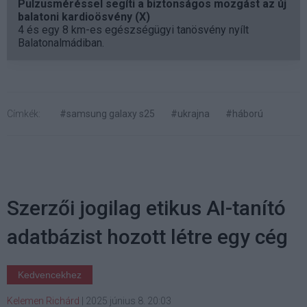
Pulzusméréssel segíti a biztonságos mozgást az új
balatoni kardioösvény (X)
4 és egy 8 km-es egészségügyi tanösvény nyílt
Balatonalmádiban.
Címkék:
#samsung galaxy s25
#ukrajna
#háború
Szerzői jogilag etikus AI-tanító
adatbázist hozott létre egy cég
Kedvencekhez
Kelemen Richárd
|
2025 június 8. 20:03