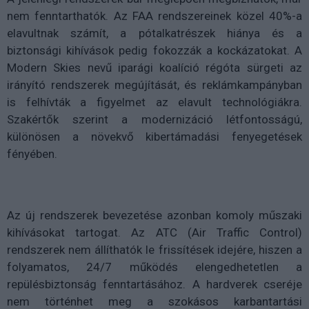
nem fenntarthatók. Az FAA rendszereinek közel 40%-a
elavultnak számít, a pótalkatrészek hiánya és a
biztonsági kihívások pedig fokozzák a kockázatokat. A
Modern Skies nevű iparági koalíció régóta sürgeti az
irányító rendszerek megújítását, és reklámkampányban
is felhívták a figyelmet az elavult technológiákra.
Szakértők szerint a modernizáció létfontosságú,
különösen a növekvő kibertámadási fenyegetések
fényében.
Az új rendszerek bevezetése azonban komoly műszaki
kihívásokat tartogat. Az ATC (Air Traffic Control)
rendszerek nem állíthatók le frissítések idejére, hiszen a
folyamatos, 24/7 működés elengedhetetlen a
repülésbiztonság fenntartásához. A hardverek cseréje
nem történhet meg a szokásos karbantartási