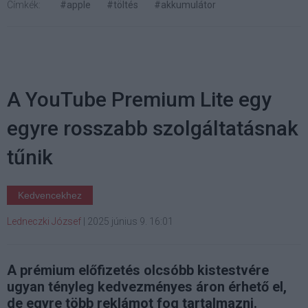
Címkék:
#apple
#töltés
#akkumulátor
A YouTube Premium Lite egy
egyre rosszabb szolgáltatásnak
tűnik
Kedvencekhez
Ledneczki József
|
2025 június 9. 16:01
A prémium előfizetés olcsóbb kistestvére
ugyan tényleg kedvezményes áron érhető el,
de egyre több reklámot fog tartalmazni.