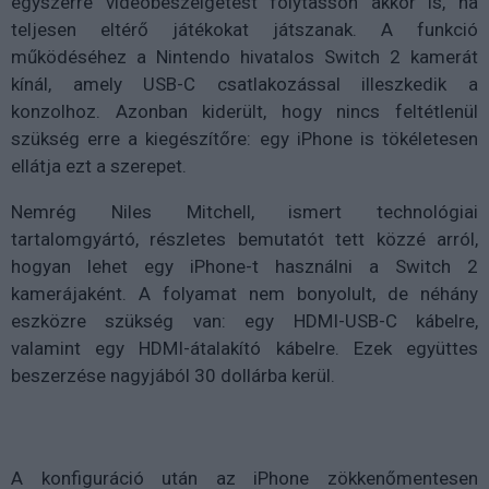
egyszerre videóbeszélgetést folytasson akkor is, ha
teljesen eltérő játékokat játszanak. A funkció
működéséhez a Nintendo hivatalos Switch 2 kamerát
kínál, amely USB-C csatlakozással illeszkedik a
konzolhoz. Azonban kiderült, hogy nincs feltétlenül
szükség erre a kiegészítőre: egy iPhone is tökéletesen
ellátja ezt a szerepet.
Nemrég Niles Mitchell, ismert technológiai
tartalomgyártó, részletes bemutatót tett közzé arról,
hogyan lehet egy iPhone-t használni a Switch 2
kamerájaként. A folyamat nem bonyolult, de néhány
eszközre szükség van: egy HDMI-USB-C kábelre,
valamint egy HDMI-átalakító kábelre. Ezek együttes
beszerzése nagyjából 30 dollárba kerül.
A konfiguráció után az iPhone zökkenőmentesen