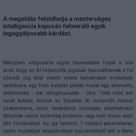
A megoldás feloldhatja a mesterséges
intelligencia kapcsán felmerülő egyik
legaggályosabb kérdést.
Miközben világszerte egyre hevesebben folyik a vita
arról, hogy az AI-fejlesztők jogosan használhatnak-e fel
szerzői jog által védett online tartalmakat modelljeik
tanítására, egy friss kutatás példát mutat egy alternatív,
átláthatóbb - bár időigényesebb - útra. Több mint két
tucat kutató, köztük az Eleuther AI nonprofit intézet
szakemberei, nyolc terabájtnyi szöveges adathalmazt
állítottak össze kizárólag közkincs vagy nyílt licenc alatt
álló forrásokból. Az így tanított, 7 milliárd paraméteres
nyelvi modelljük teljesítménye összevethető lett a Meta