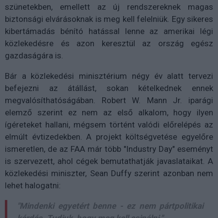
szünetekben, emellett az új rendszereknek magas
biztonsági elvárásoknak is meg kell felelniük. Egy sikeres
kibertámadás bénító hatással lenne az amerikai légi
közlekedésre és azon keresztül az ország egész
gazdaságára is.
Bár a közlekedési minisztérium négy év alatt tervezi
befejezni az átállást, sokan kételkednek ennek
megvalósíthatóságában. Robert W. Mann Jr. iparági
elemző szerint ez nem az első alkalom, hogy ilyen
ígéreteket hallani, mégsem történt valódi előrelépés az
elmúlt évtizedekben. A projekt költségvetése egyelőre
ismeretlen, de az FAA már több "Industry Day" eseményt
is szervezett, ahol cégek bemutathatják javaslataikat. A
közlekedési miniszter, Sean Duffy szerint azonban nem
lehet halogatni:
"Mindenki egyetért benne - ez nem pártpolitikai