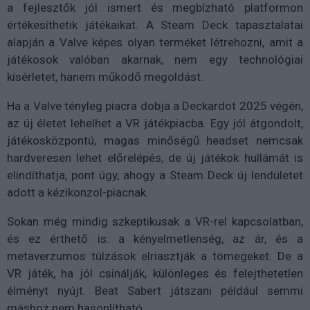
a fejlesztők jól ismert és megbízható platformon
értékesíthetik játékaikat. A Steam Deck tapasztalatai
alapján a Valve képes olyan terméket létrehozni, amit a
játékosok valóban akarnak, nem egy technológiai
kísérletet, hanem működő megoldást.
Ha a Valve tényleg piacra dobja a Deckardot 2025 végén,
az új életet lehelhet a VR játékpiacba. Egy jól átgondolt,
játékosközpontú, magas minőségű headset nemcsak
hardveresen lehet előrelépés, de új játékok hullámát is
elindíthatja, pont úgy, ahogy a Steam Deck új lendületet
adott a kézikonzol-piacnak.
Sokan még mindig szkeptikusak a VR-rel kapcsolatban,
és ez érthető is: a kényelmetlenség, az ár, és a
metaverzumos túlzások elriasztják a tömegeket. De a
VR játék, ha jól csinálják, különleges és felejthetetlen
élményt nyújt. Beat Sabert játszani például semmi
máshoz nem hasonlítható.