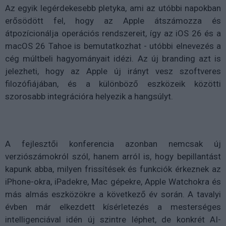
Az egyik legérdekesebb pletyka, ami az utóbbi napokban
erősödött fel, hogy az Apple átszámozza és
átpozícionálja operációs rendszereit, így az iOS 26 és a
macOS 26 Tahoe is bemutatkozhat - utóbbi elnevezés a
cég múltbeli hagyományait idézi. Az új branding azt is
jelezheti, hogy az Apple új irányt vesz szoftveres
filozófiájában, és a különböző eszközeik közötti
szorosabb integrációra helyezik a hangsúlyt.
A fejlesztői konferencia azonban nemcsak új
verziószámokról szól, hanem arról is, hogy bepillantást
kapunk abba, milyen frissítések és funkciók érkeznek az
iPhone-okra, iPadekre, Mac gépekre, Apple Watchokra és
más almás eszközökre a következő év során. A tavalyi
évben már elkezdett kísérletezés a mesterséges
intelligenciával idén új szintre léphet, de konkrét AI-