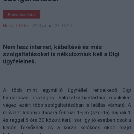
Kedvencekhez
Horváth Péter
|
2023 január 27. 15:20
Nem lesz internet, kábeltévé és más
szolgáltatásokat is nélkülözniük kell a Digi
ügyfeleinek.
A több mint egymillió ügyféllel rendelkező Digi
hamarosan országos hálózatkarbantartási munkákat
végez, ezért több szolgáltatásában is leállás várható. A
művelet lebonyolítására február 1-jén (szerda) hajnali 1
és reggel 5 óra 30 között kerül sor, így jó esetben csak a
későn fekvőknek és a korán kelőknek okoz majd