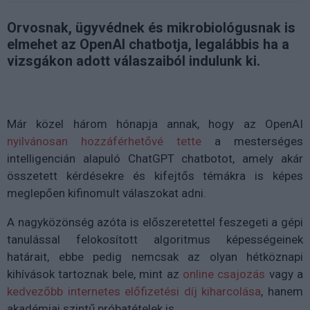
Orvosnak, ügyvédnek és mikrobiológusnak is
elmehet az OpenAI chatbotja, legalábbis ha a
vizsgákon adott válaszaiból indulunk ki.
Már közel három hónapja annak, hogy az OpenAI
nyilvánosan hozzáférhetővé tette
a mesterséges
intelligencián alapuló ChatGPT chatbotot, amely akár
összetett kérdésekre és kifejtős témákra is képes
meglepően kifinomult válaszokat adni.
A nagyközönség azóta is előszeretettel feszegeti a gépi
tanulással felokosított algoritmus képességeinek
határait, ebbe pedig nemcsak az olyan hétköznapi
kihívások tartoznak bele, mint az
online csajozás
vagy a
kedvezőbb internetes előfizetési díj kiharcolása
, hanem
akadémiai szintű próbatételek is.