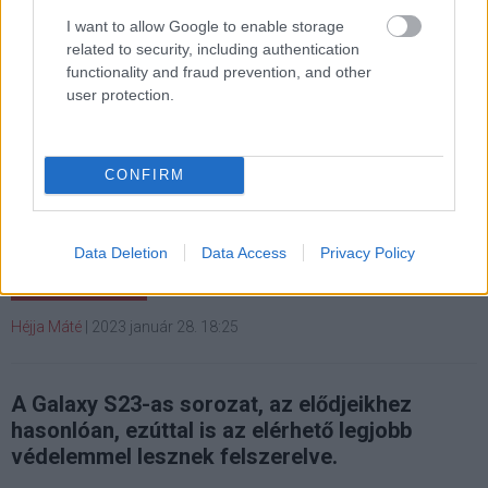
I want to allow Google to enable storage
related to security, including authentication
functionality and fraud prevention, and other
user protection.
Gorilla Glass Victus 2-vel
lesznek strapabíróbbak az új
CONFIRM
Samsung csúcskészülékek
Data Deletion
Data Access
Privacy Policy
Kedvencekhez
Héjja Máté
|
2023 január 28. 18:25
A Galaxy S23-as sorozat, az elődjeikhez
hasonlóan, ezúttal is az elérhető legjobb
védelemmel lesznek felszerelve.