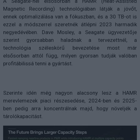
A Seagate-nél elsősorban a HAMR (Heat-Assisted
Magnetic Recording) technológiában látják a jövőt,
ennek optimalizálása van a fókuszban, és a 30 TB-ot is
ezzel a módszerrel szeretnék átlépni 2023 harmadik
negyedévében. Dave Mosley, a Seagate ügyvezetője
szerint gyorsabban haladnak a tervezettnél, a
technológia széleskörű bevezetése most már
elsősorban attól függ, milyen gyorsan tudják valóban
profitábilissá tenni a gyártást.
Szerinte idén még nagyon alacsony lesz a HAMR
merevlemezek piaci részesedése, 2024-ben és 2025-
ben pedig arra koncentrálnak majd, hogy növeljék a
tárolókapacitást.