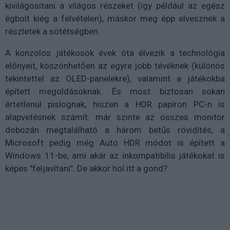
kivilágosítani a világos részeket (így például az egész
égbolt kiég a felvételen), máskor meg épp elvesznek a
részletek a sötétségben.
A konzolos játékosok évek óta élvezik a technológia
előnyeit, köszönhetően az egyre jobb tévéknek (különös
tekintettel az OLED-panelekre), valamint a játékokba
épített megoldásoknak. És most biztosan sokan
értetlenül pislognak, hiszen a HDR papíron PC-n is
alapvetésnek számít: már szinte az összes monitor
dobozán megtalálható a három betűs rövidítés, a
Microsoft pedig még Auto HDR módot is épített a
Windows 11-be, ami akár az inkompatibilis játékokat is
képes "feljavítani". De akkor hol itt a gond?