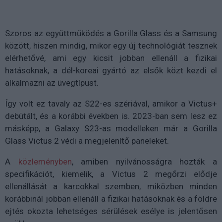
Szoros az együttműködés a Gorilla Glass és a Samsung
között, hiszen mindig, mikor egy új technológiát tesznek
elérhetővé, ami egy kicsit jobban ellenáll a fizikai
hatásoknak, a dél-koreai gyártó az elsők közt kezdi el
alkalmazni az üvegtípust.
Így volt ez tavaly az S22-es szériával, amikor a Victus+
debütált, és a korábbi években is. 2023-ban sem lesz ez
másképp, a Galaxy S23-as modelleken már a Gorilla
Glass Victus 2 védi a megjelenítő paneleket.
A
közleményben
, amiben nyilvánosságra hozták a
specifikációt, kiemelik, a Victus 2 megőrzi elődje
ellenállását a karcokkal szemben, miközben minden
korábbinál jobban ellenáll a fizikai hatásoknak és a földre
ejtés okozta lehetséges sérülések esélye is jelentősen