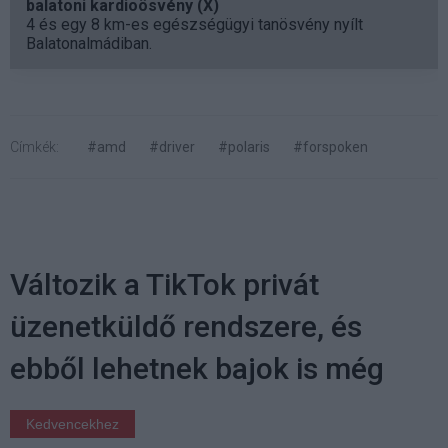
balatoni kardioösvény (X)
4 és egy 8 km-es egészségügyi tanösvény nyílt
Balatonalmádiban.
Címkék:
#amd
#driver
#polaris
#forspoken
Változik a TikTok privát
üzenetküldő rendszere, és
ebből lehetnek bajok is még
Kedvencekhez