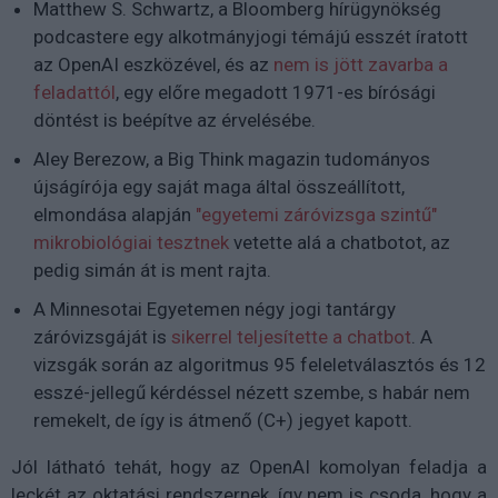
Matthew S. Schwartz, a Bloomberg hírügynökség
podcastere egy alkotmányjogi témájú esszét íratott
az OpenAI eszközével, és az
nem is jött zavarba a
feladattól
, egy előre megadott 1971-es bírósági
döntést is beépítve az érvelésébe.
Aley Berezow, a Big Think magazin tudományos
újságírója egy saját maga által összeállított,
elmondása alapján
"egyetemi záróvizsga szintű"
mikrobiológiai tesztnek
vetette alá a chatbotot, az
pedig simán át is ment rajta.
A Minnesotai Egyetemen négy jogi tantárgy
záróvizsgáját is
sikerrel teljesítette a chatbot
. A
vizsgák során az algoritmus 95 feleletválasztós és 12
esszé-jellegű kérdéssel nézett szembe, s habár nem
remekelt, de így is átmenő (C+) jegyet kapott.
Jól látható tehát, hogy az OpenAI komolyan feladja a
leckét az oktatási rendszernek, így nem is csoda, hogy a