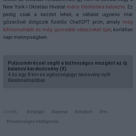
New York-i Oktatási Hivatal
máris tiltólistára helyezte
. Ez
pedig csak a kezdet lehet, a vállalat ugyanis már
gőzerővel dolgozik fizetős ChatGPT prón, amely
még
kifinomultabb és még gyorsabb válaszokat ígér
, korlátlan
napi mennyiségben.
Pulzusméréssel segíti a biztonságos mozgást az új
balatoni kardioösvény (X)
4 és egy 8 km-es egészségügyi tanösvény nyílt
Balatonalmádiban.
Címkék:
#chatgpt
#openai
#chatbot
#mi
#mesterséges intelligencia