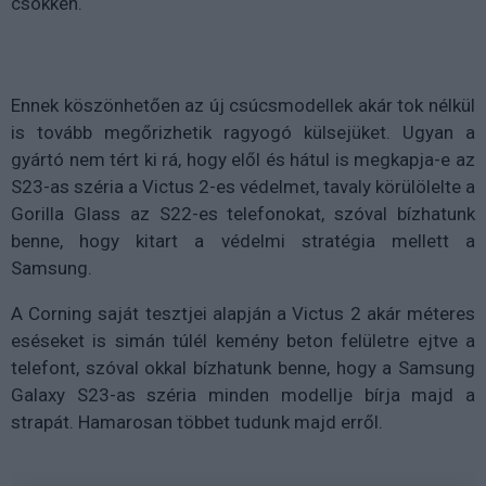
csökken.
Ennek köszönhetően az új csúcsmodellek akár tok nélkül
is tovább megőrizhetik ragyogó külsejüket. Ugyan a
gyártó nem tért ki rá, hogy elől és hátul is megkapja-e az
S23-as széria a Victus 2-es védelmet, tavaly körülölelte a
Gorilla Glass az S22-es telefonokat, szóval bízhatunk
benne, hogy kitart a védelmi stratégia mellett a
Samsung.
A Corning saját tesztjei alapján a Victus 2 akár méteres
eséseket is simán túlél kemény beton felületre ejtve a
telefont, szóval okkal bízhatunk benne, hogy a Samsung
Galaxy S23-as széria minden modellje bírja majd a
strapát. Hamarosan többet tudunk majd erről.