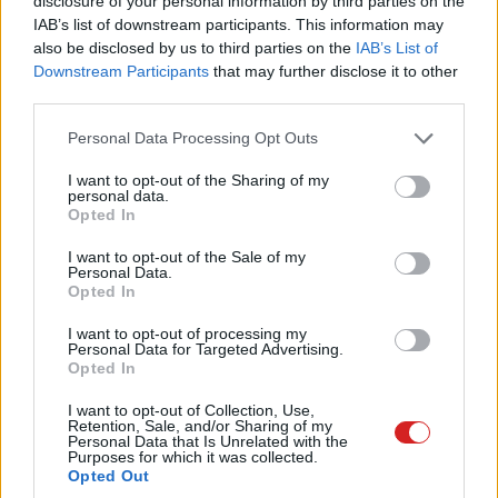
disclosure of your personal information by third parties on the
IAB’s list of downstream participants. This information may
de ismerve a felhasználókat azért kis aggodalom is
also be disclosed by us to third parties on the
IAB’s List of
csúszik a mámorba. A videós platform e-mailben
Downstream Participants
that may further disclose it to other
értesítette a felhasználóit, hogy hamarosan mindenki
third parties.
számára elérhetővé tesznek egy olyan beállítási
Please note that this website/app uses one or more Google
lehetőséget, amely engedélyezi, hogy bárkitől
Personal Data Processing Opt Outs
services and may gather and store information including but
fogadjanak privát üzeneteket, nem lesz tehát szükség
not limited to your visit or usage behaviour. You may click to
I want to opt-out of the Sharing of my
arra, hogy meglegyen a kölcsönös bekövetés.
personal data.
grant or deny consent to Google and its third-party tags to
Opted In
use your data for below specified purposes in below Google
consent section.
I want to opt-out of the Sale of my
Personal Data.
Opted In
Nem új funkció ez, 2022. novemberében már egy kis
csoporttal tesztelték a működését, most azonban
I want to opt-out of processing my
Personal Data for Targeted Advertising.
globálisan is elérhetővé válik, ám szerencsére opcionális,
Opted In
tehát ha akarunk, maradhatunk a biztonságos burokban.
Ez tűnik egyébként a logikus döntésnek, hiszen a TikTok
I want to opt-out of Collection, Use,
Retention, Sale, and/or Sharing of my
méretéből kiindulva okkal feltételezhetjük, hogy szörnyen
Personal Data that Is Unrelated with the
Purposes for which it was collected.
sok spam profil fog visszaélni a lehetőséggel, de az
Opted Out
azért feltételezhető, hogy sok tartalomgyártó mégis