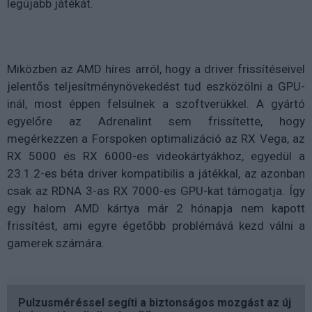
legújabb játékát.
Miközben az AMD híres arról, hogy a driver frissítéseivel
jelentős teljesítménynövekedést tud eszközölni a GPU-
inál, most éppen felsülnek a szoftverükkel. A gyártó
egyelőre az Adrenalint sem frissítette, hogy
megérkezzen a Forspoken optimalizáció az RX Vega, az
RX 5000 és RX 6000-es videokártyákhoz, egyedül a
23.1.2-es béta driver kompatibilis a játékkal, az azonban
csak az RDNA 3-as RX 7000-es GPU-kat támogatja. Így
egy halom AMD kártya már 2 hónapja nem kapott
frissítést, ami egyre égetőbb problémává kezd válni a
gamerek számára.
Pulzusméréssel segíti a biztonságos mozgást az új