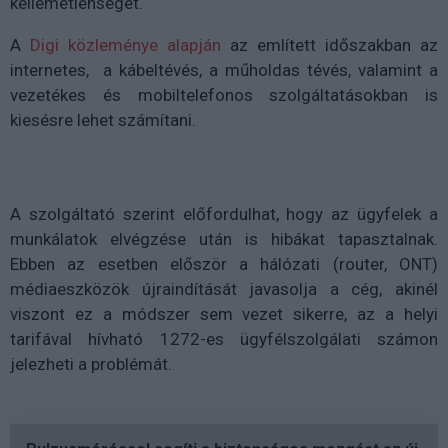
kellemetlenséget.
A
Digi közleménye alapján
az említett időszakban az
internetes, a kábeltévés, a műholdas tévés, valamint a
vezetékes és mobiltelefonos szolgáltatásokban is
kiesésre lehet számítani.
A szolgáltató szerint előfordulhat, hogy az ügyfelek a
munkálatok elvégzése után is hibákat tapasztalnak.
Ebben az esetben először a hálózati (router, ONT)
médiaeszközök újraindítását javasolja a cég, akinél
viszont ez a módszer sem vezet sikerre, az a helyi
tarifával hívható 1272-es ügyfélszolgálati számon
jelezheti a problémát.