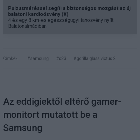
Pulzusméréssel segíti a biztonságos mozgást az új
balatoni kardioösvény (X)
4 és egy 8 km-es egészségügyi tanösvény nyílt
Balatonalmádiban.
Címkék:
#samsung
#s23
#gorilla glass victus 2
Az eddigiektől eltérő gamer-
monitort mutatott be a
Samsung