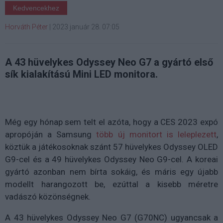
Kedvencekhez
Horváth Péter
|
2023 január 28. 07:05
A 43 hüvelykes Odyssey Neo G7 a gyártó első
sík kialakítású Mini LED monitora.
Még egy hónap sem telt el azóta, hogy a CES 2023 expó
apropóján a Samsung
több új monitort is leleplezett
,
köztük a játékosoknak szánt 57 hüvelykes Odyssey OLED
G9-cel és a 49 hüvelykes Odyssey Neo G9-cel. A koreai
gyártó azonban nem bírta sokáig, és máris egy újabb
modellt harangozott be, ezúttal a kisebb méretre
vadászó közönségnek.
A 43 hüvelykes Odyssey Neo G7 (G70NC) ugyancsak a