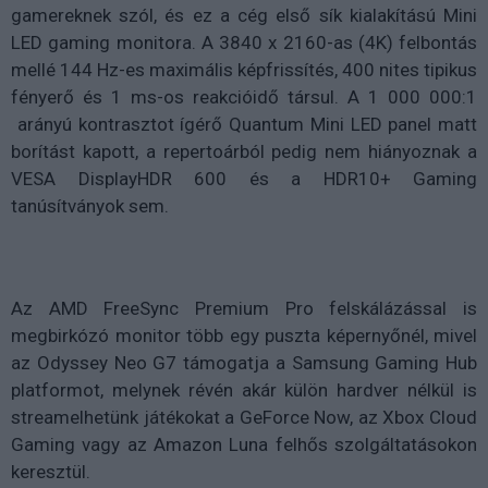
gamereknek szól, és ez a cég első sík kialakítású Mini
LED gaming monitora. A 3840 x 2160-as (4K) felbontás
mellé 144 Hz-es maximális képfrissítés, 400 nites tipikus
fényerő és 1 ms-os reakcióidő társul. A 1 000 000:1
arányú kontrasztot ígérő Quantum Mini LED panel matt
borítást kapott, a repertoárból pedig nem hiányoznak a
VESA DisplayHDR 600 és a HDR10+ Gaming
tanúsítványok sem.
Az AMD FreeSync Premium Pro felskálázással is
megbirkózó monitor több egy puszta képernyőnél, mivel
az Odyssey Neo G7 támogatja a Samsung Gaming Hub
platformot, melynek révén akár külön hardver nélkül is
streamelhetünk játékokat a GeForce Now, az Xbox Cloud
Gaming vagy az Amazon Luna felhős szolgáltatásokon
keresztül.