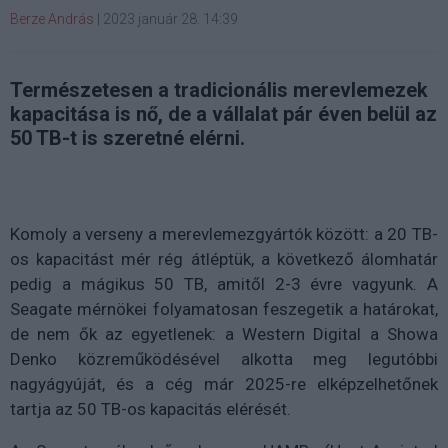
Berze András
|
2023 január 28. 14:39
Természetesen a tradicionális merevlemezek
kapacitása is nő, de a vállalat pár éven belül az
50 TB-t is szeretné elérni.
Komoly a verseny a merevlemezgyártók között: a 20 TB-
os kapacitást mér rég átléptük, a következő álomhatár
pedig a mágikus 50 TB, amitől 2-3 évre vagyunk. A
Seagate mérnökei folyamatosan feszegetik a határokat,
de nem ők az egyetlenek: a Western Digital a Showa
Denko közreműködésével alkotta meg legutóbbi
nagyágyúját, és a cég már 2025-re elképzelhetőnek
tartja az 50 TB-os kapacitás elérését.