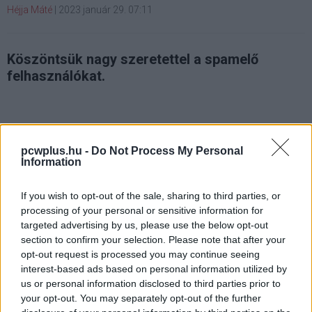
Héjja Máté
|
2023 január 29. 07:11
Köszöntsük nagy szeretettel a spamelő
felhasználókat.
Azoknak, akik esetleg nem használják a TikTokot
pcwplus.hu -
Do Not Process My Personal
eláruljuk, az alkalmazásban már hosszú ideje van
Information
lehetőség privát üzenetek küldésére, eddig azonban csak
azok beszélgethettek kettesben, akik korábban
If you wish to opt-out of the sale, sharing to third parties, or
processing of your personal or sensitive information for
bekövették egymást a platformon. A kínai videós
targeted advertising by us, please use the below opt-out
alkalmazás elképesztően népszerű, amit részben épp
section to confirm your selection. Please note that after your
annak köszönhet, hogy folyamatosan alkalmazkodik a
opt-out request is processed you may continue seeing
piaci igényekhez.
interest-based ads based on personal information utilized by
us or personal information disclosed to third parties prior to
Nincs ez másképp most sem, a riválisok egyik fontos
your opt-out. You may separately opt-out of the further
funkciójával bővül a TikTok, aminek akár örülhetnénk is,