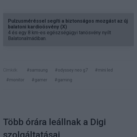
Pulzusméréssel segíti a biztonságos mozgást az új
balatoni kardioösvény (X)
4 és egy 8 km-es egészségügyi tanösvény nyílt
Balatonalmádiban.
Címkék:
#samsung
#odyssey neo g7
#mini led
#monitor
#gamer
#gaming
Több órára leállnak a Digi
szolgáltatásai