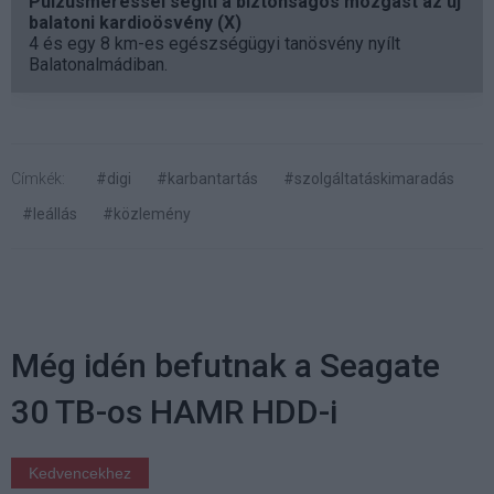
Pulzusméréssel segíti a biztonságos mozgást az új
balatoni kardioösvény (X)
4 és egy 8 km-es egészségügyi tanösvény nyílt
Balatonalmádiban.
Címkék:
#digi
#karbantartás
#szolgáltatáskimaradás
#leállás
#közlemény
Még idén befutnak a Seagate
30 TB-os HAMR HDD-i
Kedvencekhez