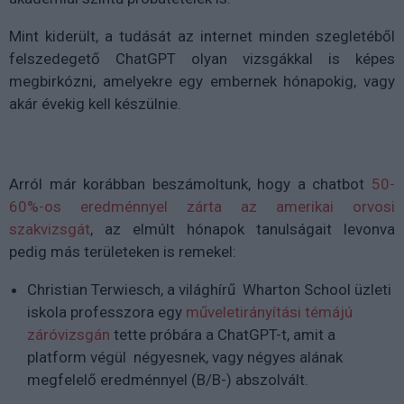
Mint kiderült, a tudását az internet minden szegletéből
felszedegető ChatGPT olyan vizsgákkal is képes
megbirkózni, amelyekre egy embernek hónapokig, vagy
akár évekig kell készülnie.
Arról már korábban beszámoltunk, hogy a chatbot
50-
60%-os eredménnyel zárta az amerikai orvosi
szakvizsgát
, az elmúlt hónapok tanulságait levonva
pedig más területeken is remekel:
Christian Terwiesch, a világhírű Wharton School üzleti
iskola professzora egy
műveletirányítási témájú
záróvizsgán
tette próbára a ChatGPT-t, amit a
platform végül négyesnek, vagy négyes alának
megfelelő eredménnyel (B/B-) abszolvált.