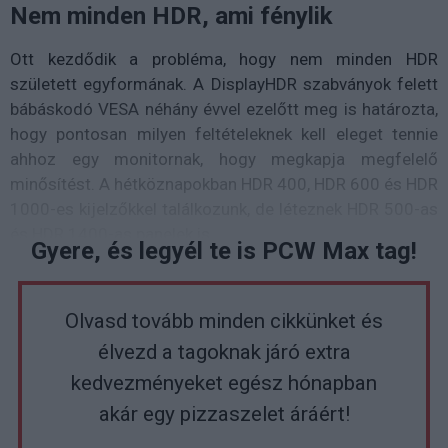
Nem minden HDR, ami fénylik
Ott kezdődik a probléma, hogy nem minden HDR
született egyformának. A DisplayHDR szabványok felett
bábáskodó VESA néhány évvel ezelőtt meg is határozta,
hogy pontosan milyen feltételeknek kell eleget tennie
ahhoz egy monitornak, hogy megkapja megfelelő
minősítést. A hétköznapokban HDR 400, HDR 600 és HDR
1000-es kijelzőkkel találkozunk, de léteznek HDR 500-as
és HDR 1400-as panelek is.
Gyere, és legyél te is PCW Max tag!
Olvasd tovább minden cikkünket és
élvezd a tagoknak járó extra
kedvezményeket egész hónapban
akár egy pizzaszelet áráért!