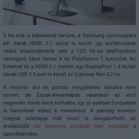
S ha már a kábeleknél tartunk, a Samsung újdonságára
két darab HDMI 2.1 aljzat is került, így korlátozások
nélkül kihasználhatók vele a 120 Hz-es képfrissítést
támogató Xbox Series X és PlayStation 5 konzolok. Az
Ethernet és a HDMI 2.1 mellett egy DisplayPort 1.4 és két
darab USB 3.0 port is került az Odyssey Neo G7-re.
A monitor ára és pontos megjelenési dátuma nem
ismert, de Észak-Amerikában valamikor az első
negyedév során kerül boltokba, így jó eséllyel Európában
is hasonlóan alakul a menetrend. A gaming monitor
magyar adatlapja már most is böngészhető, az
érdeklődők
ide kattintva áshatják bele magukat
a
specifikációba.