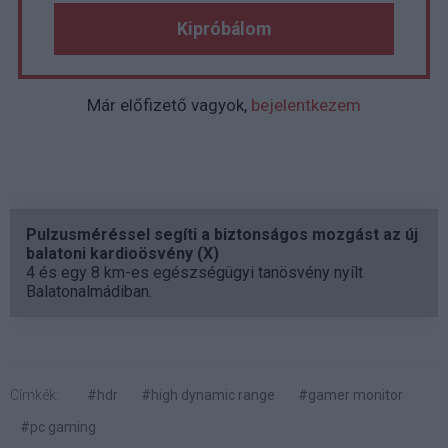
Kipróbálom
Már előfizető vagyok,
bejelentkezem
Pulzusméréssel segíti a biztonságos mozgást az új
balatoni kardioösvény (X)
4 és egy 8 km-es egészségügyi tanösvény nyílt
Balatonalmádiban.
Címkék:
#hdr
#high dynamic range
#gamer monitor
#pc gaming