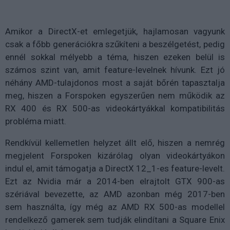
Amikor a DirectX-et emlegetjük, hajlamosan vagyunk
csak a főbb generációkra szűkíteni a beszélgetést, pedig
ennél sokkal mélyebb a téma, hiszen ezeken belül is
számos szint van, amit feature-levelnek hívunk. Ezt jó
néhány AMD-tulajdonos most a saját bőrén tapasztalja
meg, hiszen a Forspoken egyszerűen nem működik az
RX 400 és RX 500-as videokártyákkal kompatibilitás
probléma miatt.
Rendkívül kellemetlen helyzet állt elő, hiszen a nemrég
megjelent Forspoken kizárólag olyan videokártyákon
indul el, amit támogatja a DirectX 12_1-es feature-levelt.
Ezt az Nvidia már a 2014-ben elrajtolt GTX 900-as
szériával bevezette, az AMD azonban még 2017-ben
sem használta, így még az AMD RX 500-as modellel
rendelkező gamerek sem tudják elindítani a Square Enix