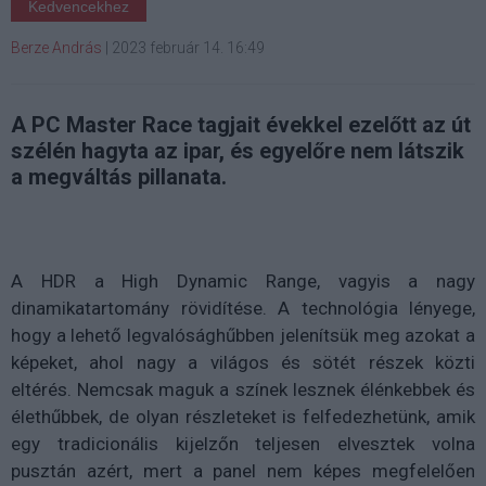
Kedvencekhez
Berze András
|
2023 február 14. 16:49
A PC Master Race tagjait évekkel ezelőtt az út
szélén hagyta az ipar, és egyelőre nem látszik
a megváltás pillanata.
A HDR a High Dynamic Range, vagyis a nagy
dinamikatartomány rövidítése. A technológia lényege,
hogy a lehető legvalósághűbben jelenítsük meg azokat a
képeket, ahol nagy a világos és sötét részek közti
eltérés. Nemcsak maguk a színek lesznek élénkebbek és
élethűbbek, de olyan részleteket is felfedezhetünk, amik
egy tradicionális kijelzőn teljesen elvesztek volna
pusztán azért, mert a panel nem képes megfelelően