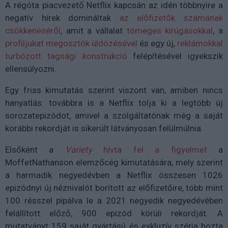
A régóta piacvezető Netflix kapcsán az idén többnyire a
negatív hírek domináltak
az előfizetők számának
csökkenéséről
, amit a vállalat
tömeges kirúgásokkal
, a
profiljukat megosztók üldözésével
és egy új,
reklámokkal
turbózott tagsági konstrukció
felépítésével igyekszik
ellensúlyozni.
Egy friss kimutatás szerint viszont van, amiben nincs
hanyatlás: továbbra is a Netflix tolja ki a legtöbb új
sorozatepizódot, amivel a szolgáltatónak még a saját
korábbi rekordját is sikerült látványosan felülmúlnia.
Elsőként a
Variety
hívta fel a figyelmet
a
MoffetNathanson elemzőcég kimutatására, mely szerint
a harmadik negyedévben a Netflix összesen 1026
epizódnyi új néznivalót borított az előfizetőire, több mint
100 résszel pipálva le a 2021 negyedik negyedévében
felállított előző, 900 epizód körüli rekordját. A
mutatványt 159 saját gyártású és exkluzív széria hozta