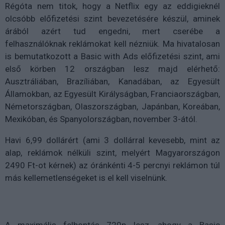
Régóta nem titok, hogy a Netflix egy az eddigieknél
olcsóbb előfizetési szint bevezetésére készül, aminek
árából azért tud engedni, mert cserébe a
felhasználóknak reklámokat kell nézniük. Ma hivatalosan
is bemutatkozott a Basic with Ads előfizetési szint, ami
első körben 12 országban lesz majd elérhető:
Ausztráliában, Brazíliában, Kanadában, az Egyesült
Államokban, az Egyesült Királyságban, Franciaországban,
Németországban, Olaszországban, Japánban, Koreában,
Mexikóban, és Spanyolországban, november 3-ától.
Havi 6,99 dollárért (ami 3 dollárral kevesebb, mint az
alap, reklámok nélküli szint, melyért Magyarországon
2490 Ft-ot kérnek) az óránkénti 4-5 percnyi reklámon túl
más kellemetlenségeket is el kell viselnünk.