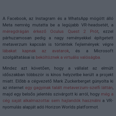
A Facebook, az Instagram és a WhatsApp mögött álló
Meta nemrég mutatta be a legújabb VR-headsetét, a
méregdrágán érkező Oculus Quest 2 Prót
, ezzel
párhuzamosan pedig a nagy reményekkel építgetett
metaverzum kapcsán is történtek fejlemények: végre
lábakat kapnak az avatarok
, és a Microsoft
szolgáltatásai is
beköltöznek a virtuális valóságba
.
Mindez azt követően, hogy a vállalat az elmúlt
időszakban többször is kínos helyzetbe került a projekt
miatt. Előbb a cégvezető Mark Zuckerberget gúnyolta ki
az internet
egy gagyinak talált metaverzum-szelfi láttán
,
majd egy belsős jelentés szivárgott ki arról, hogy
még a
cég saját alkalmazottai sem hajlandók használni
a VR-
nyomulás alapját adó Horizon Worlds platformot.