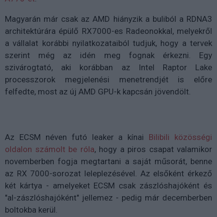
Magyarán már csak az AMD hiányzik a buliból a RDNA3
architektúrára épülő RX7000-es Radeonokkal, melyekről
a vállalat korábbi nyilatkozataiból tudjuk, hogy a tervek
szerint még az idén meg fognak érkezni. Egy
szivárogtató, aki korábban az Intel Raptor Lake
processzorok megjelenési menetrendjét is előre
felfedte, most az új AMD GPU-k kapcsán jövendölt.
Az ECSM néven futó leaker a kínai
Bilibili közösségi
oldalon számolt be róla
, hogy a piros csapat valamikor
novemberben fogja megtartani a saját műsorát, benne
az RX 7000-sorozat leleplezésével. Az elsőként érkező
két kártya - amelyeket ECSM csak zászlóshajóként és
"al-zászlóshajóként" jellemez - pedig már decemberben
boltokba kerül.