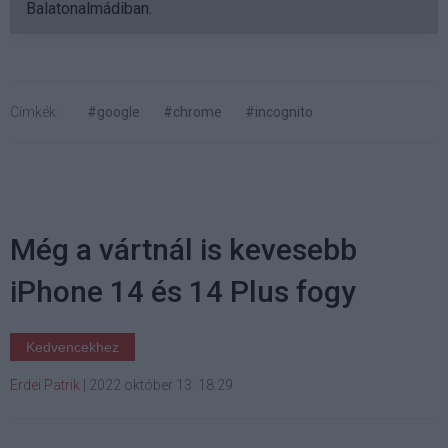
Balatonalmádiban.
Címkék:
#google
#chrome
#incognito
Még a vártnál is kevesebb
iPhone 14 és 14 Plus fogy
Kedvencekhez
Erdei Patrik
|
2022 október 13. 18:29