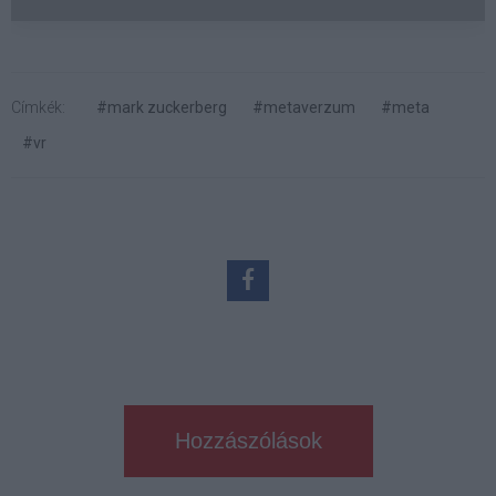
Címkék:
#mark zuckerberg
#metaverzum
#meta
#vr
Hozzászólások