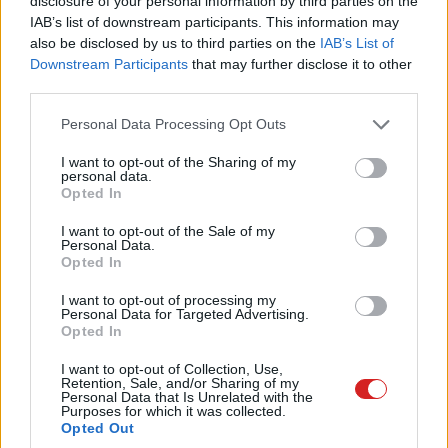
disclosure of your personal information by third parties on the
IAB’s list of downstream participants. This information may
also be disclosed by us to third parties on the
IAB’s List of
Downstream Participants
that may further disclose it to other
third parties.
A piacvezető elképesztő tartalomdömpingjét látva újult
erővel vetődik fel a kérdés, hogy vajon mennyi értelme
Please note that this website/app uses one or more Google
Personal Data Processing Opt Outs
services and may gather and store information including but
van ekkora hangsúlyt fektetni a nyers számokra. A Netflix
not limited to your visit or usage behaviour. You may click to
I want to opt-out of the Sharing of my
stratégiája kapcsán ugyanis egyrészt visszatérő kritika,
personal data.
grant or deny consent to Google and its third-party tags to
hogy a filmek és sorozatok jelentős hányada erősen
Opted In
use your data for below specified purposes in below Google
közepesre sikeredik, másrészt pedig az sem egyértelmű,
consent section.
I want to opt-out of the Sale of my
hogy ilyen irtózatos kínálat mellett miként is tudna elég
Personal Data.
Opted In
nézőt vonzani egy-egy kevésbé sztárolt produkció.
I want to opt-out of processing my
Márpedig amikor az utóbbi nem jön össze, akkor szokott
Personal Data for Targeted Advertising.
Opted In
bekövetkezni a Netflix másik kellemetlen szokása, hogy
1-2 évad után kaszát ad a sorozatainak
, cserben hagyva
I want to opt-out of Collection, Use,
Retention, Sale, and/or Sharing of my
a befejezetlenül maradó sztori utolsó fordulatán csüngő
Personal Data that Is Unrelated with the
nézőket.
Purposes for which it was collected.
Opted Out