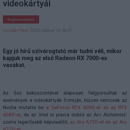
videokártyái
Kedvencekhez
Horváth Péter
|
2022 október 14. 06:01
Egy jó hírű szivárogtató már tudni véli, mikor
kapjuk meg az első Radeon RX 7000-es
vasakat.
Az ősz beköszöntével alaposan felgyorsultak az
események a videokártyák frontján, hiszen nemcsak az
Nvidia mutatta be
a GeForce RTX 4090-et és az RTX
4080-at
, de az Intel is piacra dobta az Arc Alchemist-
széria legerősebb képviselőit,
az Arc A750-et és az Arc
A770-et
.