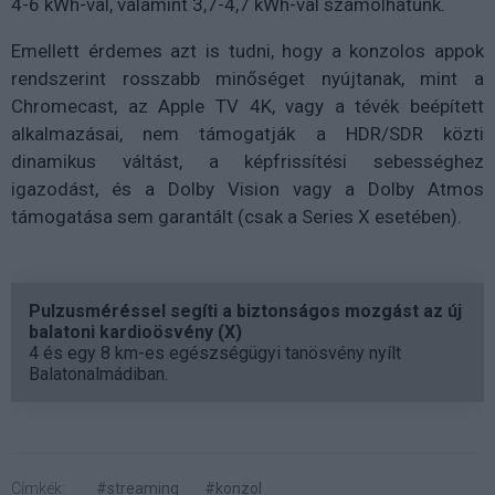
4-6 kWh-val, valamint 3,7-4,7 kWh-val számolhatunk.
Emellett érdemes azt is tudni, hogy a konzolos appok
rendszerint rosszabb minőséget nyújtanak, mint a
Chromecast, az Apple TV 4K, vagy a tévék beépített
alkalmazásai, nem támogatják a HDR/SDR közti
dinamikus váltást, a képfrissítési sebességhez
igazodást, és a Dolby Vision vagy a Dolby Atmos
támogatása sem garantált (csak a Series X esetében).
Pulzusméréssel segíti a biztonságos mozgást az új
balatoni kardioösvény (X)
4 és egy 8 km-es egészségügyi tanösvény nyílt
Balatonalmádiban.
Címkék:
#streaming
#konzol