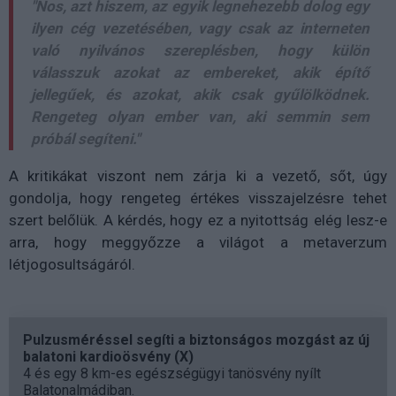
"Nos, azt hiszem, az egyik legnehezebb dolog egy
ilyen cég vezetésében, vagy csak az interneten
való nyilvános szereplésben, hogy külön
válasszuk azokat az embereket, akik építő
jellegűek, és azokat, akik csak gyűlölködnek.
Rengeteg olyan ember van, aki semmin sem
próbál segíteni."
A kritikákat viszont nem zárja ki a vezető, sőt, úgy
gondolja, hogy rengeteg értékes visszajelzésre tehet
szert belőlük. A kérdés, hogy ez a nyitottság elég lesz-e
arra, hogy meggyőzze a világot a metaverzum
létjogosultságáról.
Pulzusméréssel segíti a biztonságos mozgást az új
balatoni kardioösvény (X)
4 és egy 8 km-es egészségügyi tanösvény nyílt
Balatonalmádiban.