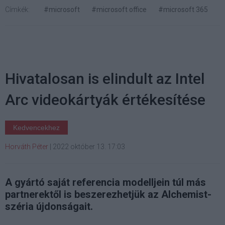
Címkék:
#microsoft
#microsoft office
#microsoft 365
Hivatalosan is elindult az Intel
Arc videokártyák értékesítése
Kedvencekhez
Horváth Péter
|
2022 október 13. 17:03
A gyártó saját referencia modelljein túl más
partnerektől is beszerezhetjük az Alchemist-
széria újdonságait.