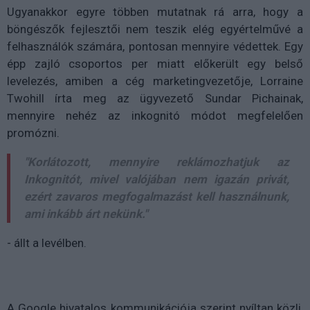
Ugyanakkor egyre többen mutatnak rá arra, hogy a
böngészők fejlesztői nem teszik elég egyértelművé a
felhasználók számára, pontosan mennyire védettek. Egy
épp zajló csoportos per miatt előkerült egy belső
levelezés, amiben a cég marketingvezetője, Lorraine
Twohill írta meg az ügyvezető Sundar Pichainak,
mennyire nehéz az inkognitó módot megfelelően
promózni.
"Korlátozott, mennyire reklámozhatjuk az
Inkognitót, mivel valójában nem igazán privát,
ezért zavaros megfogalmazást kell használnunk,
ami inkább árt nekünk."
- állt a levélben.
A Google hivatalos kommunikációja szerint nyíltan közli,