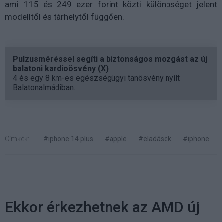
ami 115 és 249 ezer forint közti különbséget jelent
modelltől és tárhelytől függően.
Pulzusméréssel segíti a biztonságos mozgást az új
balatoni kardioösvény (X)
4 és egy 8 km-es egészségügyi tanösvény nyílt
Balatonalmádiban.
Címkék:
#iphone 14 plus
#apple
#eladások
#iphone
Ekkor érkezhetnek az AMD új