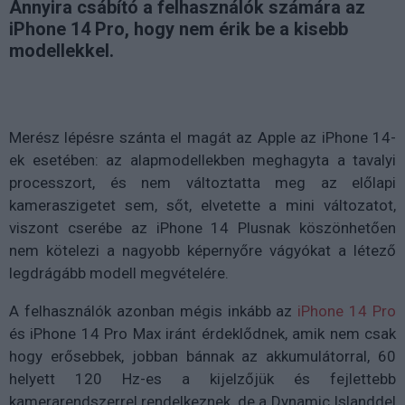
Annyira csábító a felhasználók számára az
iPhone 14 Pro, hogy nem érik be a kisebb
modellekkel.
Merész lépésre szánta el magát az Apple az iPhone 14-
ek esetében: az alapmodellekben meghagyta a tavalyi
processzort, és nem változtatta meg az előlapi
kameraszigetet sem, sőt, elvetette a mini változatot,
viszont cserébe az iPhone 14 Plusnak köszönhetően
nem kötelezi a nagyobb képernyőre vágyókat a létező
legdrágább modell megvételére.
A felhasználók azonban mégis inkább az
iPhone 14 Pro
és iPhone 14 Pro Max iránt érdeklődnek, amik nem csak
hogy erősebbek, jobban bánnak az akkumulátorral, 60
helyett 120 Hz-es a kijelzőjük és fejlettebb
kamerarendszerrel rendelkeznek, de a Dynamic Islanddel