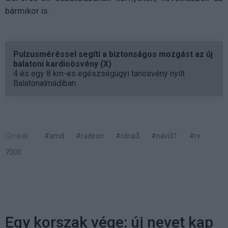
bármikor is.
Pulzusméréssel segíti a biztonságos mozgást az új
balatoni kardioösvény (X)
4 és egy 8 km-es egészségügyi tanösvény nyílt
Balatonalmádiban.
Címkék:
#amd
#radeon
#rdna3
#navi31
#rx
7000
Egy korszak vége: új nevet kap