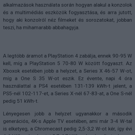
alkalmazások használata során hogyan alakul a konzolok
és a multimédiás eszközök fogyasztása, és arra jutott,
hogy aki konzolról néz filmeket és sorozatokat, jobban
teszi, ha mihamarabb abbahagyja.
A legtöbb áramot a PlayStation 4 zabálja, ennek 90-95 W
kell, míg a PlayStation 5 70-80 W között fogyaszt. Az
Xboxok esetében jobb a helyzet, a Series X 46-57 W-ot,
míg a One S 35 W-ot eszik. Ez évente, napi 4 óra
használattal a PS4 esetében 131-139 kWh-t jelent, a
PS5-nél 102-117-et, a Series X-nél 67-83-at, a One S-nél
pedig 51 kWh-t.
Lényegesen jobb a helyzet ugyanakkor a második
generációs, 4K-s Apple TV esetében, ami már 3-4 W-tal
is elketyeg, a Chromecast pedig 2,5-3,2 W-ot kér, így évi