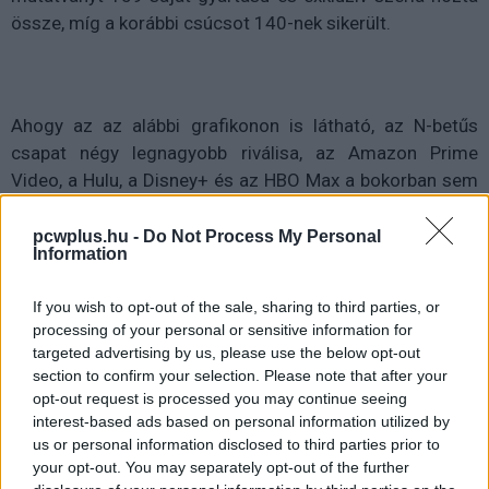
össze, míg a korábbi csúcsot 140-nek sikerült.
Ahogy az az alábbi grafikonon is látható, az N-betűs
csapat négy legnagyobb riválisa, az Amazon Prime
Video, a Hulu, a Disney+ és az HBO Max a bokorban sem
voltak a puszta mennyiséget tekintve. A legtovább még
Jeff Bezosék jutottak 223 új epizóddal, de a Disney+
pcwplus.hu -
Do Not Process My Personal
Information
"csupán" 140 részt szállított, a
teljes átszervezés alatt
álló HBO Maxtől
pedig csak 114-re futotta.
If you wish to opt-out of the sale, sharing to third parties, or
processing of your personal or sensitive information for
targeted advertising by us, please use the below opt-out
section to confirm your selection. Please note that after your
opt-out request is processed you may continue seeing
interest-based ads based on personal information utilized by
us or personal information disclosed to third parties prior to
your opt-out. You may separately opt-out of the further