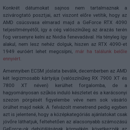
Konkrét dátumokat sajnos nem tartalmaznak a
szivárogtató posztjai, azt viszont előre vetítik, hogy az
AMD csúcsvasa elmarad majd a GeForce RTX 4090
teljesítményétől, így a cég valószínűleg az árazás terén
fog versenyre kelni az Nvidia fenevadával. Ha tényleg így
alakul, nem lesz nehéz dolguk, hiszen az RTX 4090-et
1949 euróért lehet megcsípni,
már ha találunk belőle
ennyiért
.
Amennyiben ECSM jóslata beválik, decemberben az AMD
két legizmosabb kártyája (valószínűleg RX 7900 XT és
7800 XT néven) kerülhet forgalomba, de a
hagyományosan szűkös induló készletet és a karácsonyi
szezon pörgését figyelembe véve nem sok vásárló
örülhet majd nekik. A felvázolt menetrend pedig egyben
azt is jelentené, hogy a középkategóriás ajánlatokat csak
jövőre láthatjuk, feltehetően az alacsonyabb számozású
GeForce-ok debütálásának környékén, következzék az