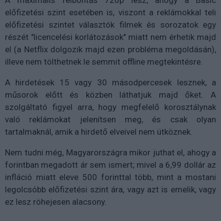
A maximális felbontás 720p lesz, ahogy a Basic
előfizetési szint esetében is, viszont a reklámokkal teli
előfizetési szintet választók filmek és sorozatok egy
részét "licencelési korlátozások" miatt nem érhetik majd
el (a Netflix dolgozik majd ezen probléma megoldásán),
illeve nem tölthetnek le semmit offline megtekintésre.
A hirdetések 15 vagy 30 másodpercesek lesznek, a
műsorok előtt és közben láthatjuk majd őket. A
szolgáltató figyel arra, hogy megfelelő korosztálynak
való reklámokat jelenítsen meg, és csak olyan
tartalmaknál, amik a hirdető elveivel nem ütköznek.
Nem tudni még, Magyarországra mikor juthat el, ahogy a
forintban megadott ár sem ismert; mivel a 6,99 dollár az
infláció miatt eleve 500 forinttal több, mint a mostani
legolcsóbb előfizetési szint ára, vagy azt is emelik, vagy
ez lesz röhejesen alacsony.