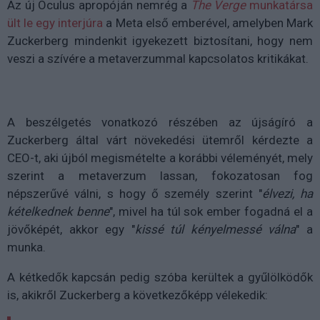
Az új Oculus apropóján nemrég a
The Verge
munkatársa
ült le egy interjúra
a Meta első emberével, amelyben Mark
Zuckerberg mindenkit igyekezett biztosítani, hogy nem
veszi a szívére a metaverzummal kapcsolatos kritikákat.
A beszélgetés vonatkozó részében az újságíró a
Zuckerberg által várt növekedési ütemről kérdezte a
CEO-t, aki újból megismételte a korábbi véleményét, mely
szerint a metaverzum lassan, fokozatosan fog
népszerűvé válni, s hogy ő személy szerint "
élvezi, ha
kételkednek benne
", mivel ha túl sok ember fogadná el a
jövőképét, akkor egy "
kissé túl kényelmessé válna
" a
munka.
A kétkedők kapcsán pedig szóba kerültek a gyűlölködők
is, akikről Zuckerberg a következőképp vélekedik: