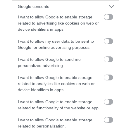
Google consents
Pulzusméréssel segíti a biztonságos mozgást az új
I want to allow Google to enable storage
balatoni kardioösvény (X)
related to advertising like cookies on web or
4 és egy 8 km-es egészségügyi tanösvény nyílt
device identifiers in apps.
Balatonalmádiban.
I want to allow my user data to be sent to
Google for online advertising purposes.
I want to allow Google to send me
Címkék:
#netflix
#moffetnathanson
#streaming
personalized advertising.
#sorozat
I want to allow Google to enable storage
related to analytics like cookies on web or
device identifiers in apps.
I want to allow Google to enable storage
Belső feszültséget okoz a
related to functionality of the website or app.
I want to allow Google to enable storage
Google-nél, hogy az inkognitó
related to personalization.