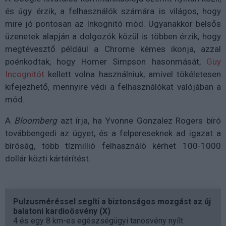
és úgy érzik, a felhasználók számára is világos, hogy
mire jó pontosan az Inkognitó mód. Ugyanakkor belsős
üzenetek alapján a dolgozók közül is többen érzik, hogy
megtévesztő például a Chrome kémes ikonja, azzal
poénkodtak, hogy Homer Simpson hasonmását,
Guy
Incognitót
kellett volna használniuk, amivel tökéletesen
kifejezhető, mennyire védi a felhasználókat valójában a
mód.
A
Bloomberg
azt írja, ha Yvonne Gonzalez Rogers bíró
továbbengedi az ügyet, és a felpereseknek ad igazat a
bíróság, több tízmillió felhasználó kérhet 100-1000
dollár közti kártérítést.
Pulzusméréssel segíti a biztonságos mozgást az új
balatoni kardioösvény (X)
4 és egy 8 km-es egészségügyi tanösvény nyílt