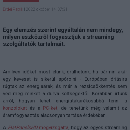
Erdei Patrik
|
2022 október 14. 07:31
Egy elemzés szerint egyáltalán nem mindegy,
milyen eszközről fogyasztjuk a streaming
szolgáltatók tartalmait.
Amilyen időket most élünk, örülhetünk, ha bármin akár
egy keveset is sikerül spórolni - Európában óriásira
rúgtak az energiaárak, és már a rezsicsökkentés sem
véd meg minket a durva költségektől. Korábban írtunk
arról, hogyan lehet energiatakarékosabbá tenni a
konzolokat
és a
PC-ket
, de tehetünk még valamit az
áramfogyasztás alacsonyan tartása érdekében.
A
FlatPanelsHD
megvizsgálta
, hogy az egyes streaming