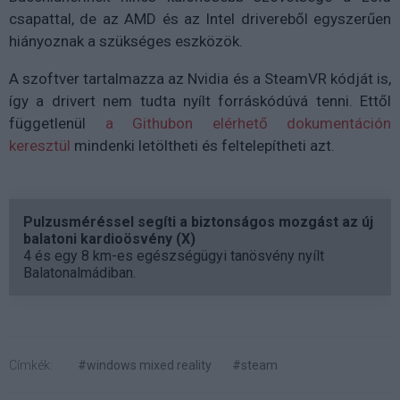
csapattal, de az AMD és az Intel drivereből egyszerűen
hiányoznak a szükséges eszközök.
A szoftver tartalmazza az Nvidia és a SteamVR kódját is,
így a drivert nem tudta nyílt forráskódúvá tenni. Ettől
függetlenül
a Githubon elérhető dokumentáción
keresztül
mindenki letöltheti és feltelepítheti azt.
Pulzusméréssel segíti a biztonságos mozgást az új
balatoni kardioösvény (X)
4 és egy 8 km-es egészségügyi tanösvény nyílt
Balatonalmádiban.
Címkék:
#windows mixed reality
#steam