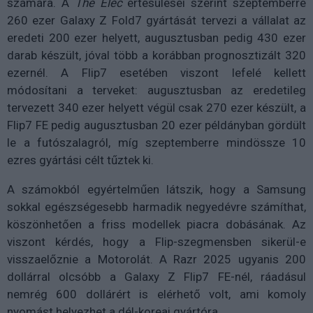
számára. A
The Elec
értesülései szerint szeptemberre
260 ezer Galaxy Z Fold7 gyártását tervezi a vállalat az
eredeti 200 ezer helyett, augusztusban pedig 430 ezer
darab készült, jóval több a korábban prognosztizált 320
ezernél. A Flip7 esetében viszont lefelé kellett
módosítani a terveket: augusztusban az eredetileg
tervezett 340 ezer helyett végül csak 270 ezer készült, a
Flip7 FE pedig augusztusban 20 ezer példányban gördült
le a futószalagról, míg szeptemberre mindössze 10
ezres gyártási célt tűztek ki.
A számokból egyértelműen látszik, hogy a Samsung
sokkal egészségesebb harmadik negyedévre számíthat,
köszönhetően a friss modellek piacra dobásának. Az
viszont kérdés, hogy a Flip-szegmensben sikerül-e
visszaelőznie a Motorolát. A Razr 2025 ugyanis 200
dollárral olcsóbb a Galaxy Z Flip7 FE-nél, ráadásul
nemrég 600 dollárért is elérhető volt, ami komoly
nyomást helyezhet a dél-koreai gyártóra.