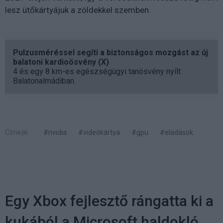
lesz ütőkártyájuk a zöldekkel szemben.
Pulzusméréssel segíti a biztonságos mozgást az új
balatoni kardioösvény (X)
4 és egy 8 km-es egészségügyi tanösvény nyílt
Balatonalmádiban.
Címkék:
#nvidia
#videókártya
#gpu
#eladások
Egy Xbox fejlesztő rángatta ki a
kukából a Microsoft haldokló