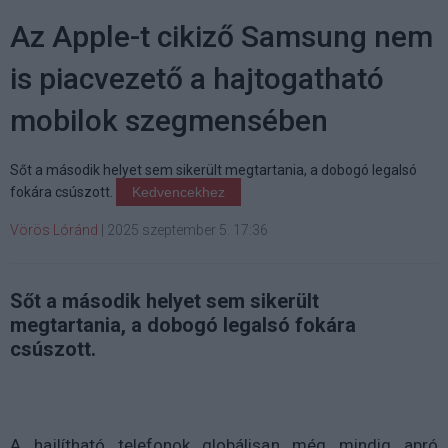
Az Apple-t cikiző Samsung nem
is piacvezető a hajtogatható
mobilok szegmensében
Sőt a második helyet sem sikerült megtartania, a dobogó legalsó
fokára csúszott.
Kedvencekhez
Vörös Lóránd
|
2025 szeptember 5. 17:36
Sőt a második helyet sem sikerült
megtartania, a dobogó legalsó fokára
csúszott.
A hajlítható telefonok globálisan még mindig apró