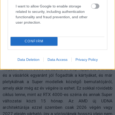
százalék lesz, a teljes bázis pedig 163 millió egységnél
I want to allow Google to enable storage
tetőzik majd a ciklus végére.
related to security, including authentication
functionality and fraud prevention, and other
A CPU-piacon eközben szintén élénkülés látszik: a
user protection.
desktop processzorok szállítása 21,6 százalékkal nőtt
negyedéves szinten, bár éves összevetésben 4,4
százalékos visszaesést mutat. Az AMD 27 százalékos
CONFIRM
pluszt könyvelhetett el, míg az Intel szerényebb, 2
százalékos növekedést produkált.
Data Deletion
Data Access
Privacy Policy
Az Nvidia számára tehát minden eddiginél kedvezőbb a
helyzet: az RTX 5000-es széria év eleji rajtja óta a kritika
és a vásárlók egyaránt jól fogadták a kártyákat, és már
pletykálnak a Super modellek közelgő bemutatójáról,
amely akár még az év végére is eshet. Ez sokkal rövidebb
ciklus lenne, mint az RTX 4000-es széria és annak Super
változatai közti 15 hónap. Az AMD új UDNA
architektúrája ezzel szemben csak 2026 végén vagy
2027 elején várható, így a vörösöknek hosszú ideig nem