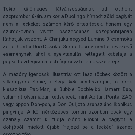
Tokió különleges látványosságnak ad otthont
szeptember 6-án, amikor a Duolingo hírhedt zöld baglyát
nem a leckéket számon kérő értesítések, hanem egy
szumó-övben vívott összecsapás középpontjában
láthatjuk viszont. A Shinjuku negyed Lumine 0 csarnoka
ad otthont a Duo Dosukoi Sumo Tournament elnevezésű
eseménynek, ahol a nyelvtanulás rettegett kabalája a
popkultúra legismertebb figuráival méri össze erejét.
A mezőny igencsak illusztris: ott lesz többek között a
villámgyors Sonic, a Sega kék sündisznójan, az örök
klasszikus Pac-Man, a Bubble Bobble-ból ismert Bub,
valamint olyan japán kedvencek, mint Apitan, Ponta, ZAQ
vagy éppen Don-pen, a Don Quijote áruházlánc ikonikus
pingvinje. A körmérkőzéses tornán azonban csak egy
szabály számít: ki tudja előbb kilökni a baglyot a
dohjóból, mielőtt újabb "fejezd be a leckéd" üzenet
érkezne tőle.