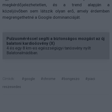
megkérdőjelezhetetlen, és a trend alapján a
közeljövőben sem látszik olyan erő, amely érdemben
megrengethetné a Google dominanciáját.
Pulzusméréssel segíti a biztonságos mozgást az új
balatoni kardioösvény (X)
4 és egy 8 km-es egészségügyi tanösvény nyílt
Balatonalmádiban.
Címkék:
#google
#chrome
#bongeszo
#piaci
reszesedes