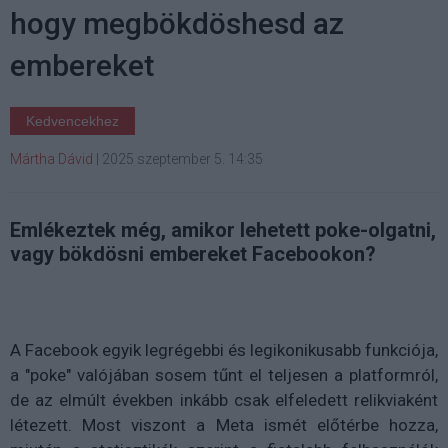
hogy megbökdöshesd az
embereket
Kedvencekhez
Mártha Dávid
|
2025 szeptember 5. 14:35
Emlékeztek még, amikor lehetett poke-olgatni,
vagy bökdösni embereket Facebookon?
A Facebook egyik legrégebbi és legikonikusabb funkciója,
a
"poke"
valójában sosem tűnt el teljesen a platformról,
de az elmúlt években inkább csak elfeledett relikviaként
létezett. Most viszont a Meta ismét előtérbe hozza,