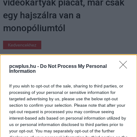
videókártyák piacát, már csak
egy hajszálra van a
monopóliumtól
Kedvencekhez
Vörös Lóránd
|
2025 szeptember 5. 16:34
pcwplus.hu -
Do Not Process My Personal
Information
Az AMD látványosan visszaszorult, miközben
az Intel részesedése már mérhetetlenül
If you wish to opt-out of the sale, sharing to third parties, or
alacsony.
processing of your personal or sensitive information for
targeted advertising by us, please use the below opt-out
section to confirm your selection. Please note that after your
opt-out request is processed you may continue seeing
interest-based ads based on personal information utilized by
Az iparág számára kifejezetten jó hírekkel szolgált a
Jon
us or personal information disclosed to third parties prior to
Peddie Research
legfrissebb jelentése: a diszkrét GPU-k
your opt-out. You may separately opt-out of the further