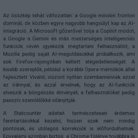
Az összkép tehát változatlan: a Google minden fronton
dominál, de közben egyre nagyobb hangsúlyt kap az AI-
integráció. A Microsoft gőzerővel tolja a Copilot módot,
a Google a Gemini és más mesterséges intelligenciás
funkciók révén igyekszik megtartani felhasználóit, a
Mozilla pedig saját AI-megoldásokkal próbálkozik, ami
sok Firefox-rajongóban keltett elégedetlenséget. A
kisebb szereplők, például a korábbi Opera-mérnökök által
fejlesztett Vivaldi, viszont nyíltan szembemennek ezzel
az iránnyal, és azzal érvelnek, hogy az AI-funkciók
elveszik a böngészés élményét, a felhasználókat pedig
passzív szemlélőkké silányítják.
A Statcounter adatait természetesen érdemes
fenntartásokkal kezelni, hiszen ezek nem mindig
pontosak, és utólagos korrekciók is előfordulhatnak.
Egyvalami azonban biztos: a Chrome fölénye továbbra is