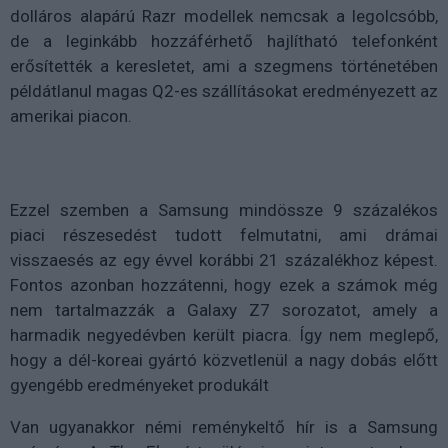
dolláros alapárú Razr modellek nemcsak a legolcsóbb,
de a leginkább hozzáférhető hajlítható telefonként
erősítették a keresletet, ami a szegmens történetében
példátlanul magas Q2-es szállításokat eredményezett az
amerikai piacon.
Ezzel szemben a Samsung mindössze 9 százalékos
piaci részesedést tudott felmutatni, ami drámai
visszaesés az egy évvel korábbi 21 százalékhoz képest.
Fontos azonban hozzátenni, hogy ezek a számok még
nem tartalmazzák a Galaxy Z7 sorozatot, amely a
harmadik negyedévben került piacra. Így nem meglepő,
hogy a dél-koreai gyártó közvetlenül a nagy dobás előtt
gyengébb eredményeket produkált
Van ugyanakkor némi reménykeltő hír is a Samsung