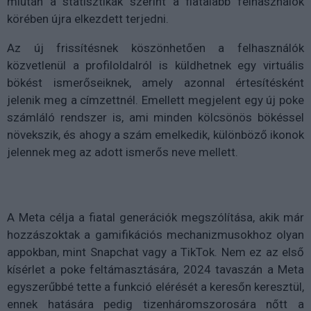
miután a statisztikák szerint
a fiatalabb felhasználók
körében újra elkezdett terjedni
.
Az új frissítésnek köszönhetően a felhasználók
közvetlenül a profiloldalról is küldhetnek egy virtuális
bökést ismerőseiknek, amely azonnal értesítésként
jelenik meg a címzettnél. Emellett megjelent egy új
poke
számláló
rendszer is, ami minden kölcsönös bökéssel
növekszik, és ahogy a szám emelkedik, különböző ikonok
jelennek meg az adott ismerős neve mellett.
A Meta célja a fiatal generációk megszólítása, akik már
hozzászoktak a
gamifikációs mechanizmusokhoz
olyan
appokban, mint Snapchat vagy a TikTok. Nem ez az első
kísérlet a poke feltámasztására, 2024 tavaszán a Meta
egyszerűbbé tette a funkció elérését a keresőn keresztül,
ennek hatására pedig
tizenháromszorosára nőtt a