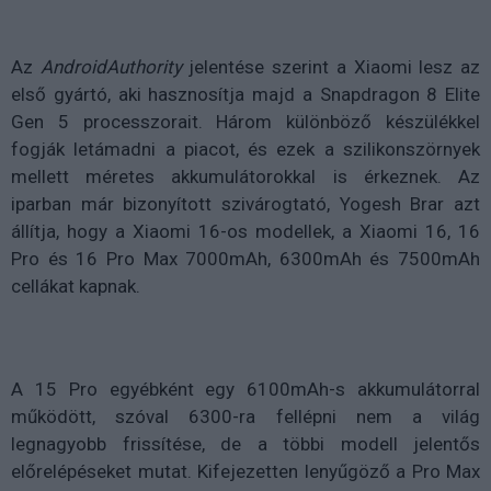
Az
AndroidAuthority
jelentése szerint a Xiaomi lesz az
első gyártó, aki hasznosítja majd a Snapdragon 8 Elite
Gen 5 processzorait. Három különböző készülékkel
fogják letámadni a piacot, és ezek a szilikonszörnyek
mellett méretes akkumulátorokkal is érkeznek. Az
iparban már bizonyított szivárogtató, Yogesh Brar azt
állítja, hogy a Xiaomi 16-os modellek, a Xiaomi 16, 16
Pro és 16 Pro Max 7000mAh, 6300mAh és 7500mAh
cellákat kapnak.
A 15 Pro egyébként egy 6100mAh-s akkumulátorral
működött, szóval 6300-ra fellépni nem a világ
legnagyobb frissítése, de a többi modell jelentős
előrelépéseket mutat. Kifejezetten lenyűgöző a Pro Max