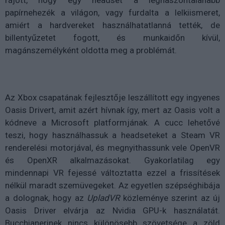
rájött, hogy egy headset a leghaszontalanabb
papírnehezék a világon, vagy furdalta a lelkiismeret,
amiért a hardvereket használhatatlanná tették, de
billentyűzetet fogott, és munkaidőn kívül,
magánszemélyként oldotta meg a problémát.
Az Xbox csapatának fejlesztője leszállított egy ingyenes
Oasis Drivert, amit azért hívnak így, mert az Oasis volt a
kódneve a Microsoft platformjának. A cucc lehetővé
teszi, hogy használhassuk a headseteket a Steam VR
renderelési motorjával, és megnyithassunk vele OpenVR
és OpenXR alkalmazásokat. Gyakorlatilag egy
mindennapi VR fejessé változtatta ezzel a frissítések
nélkül maradt szemüvegeket. Az egyetlen szépséghibája
a dolognak, hogy az
UpladVR
közleménye szerint az új
Oasis Driver elvárja az Nvidia GPU-k használatát.
Bucchianerinek nincs különösebb szövetsége a zöld