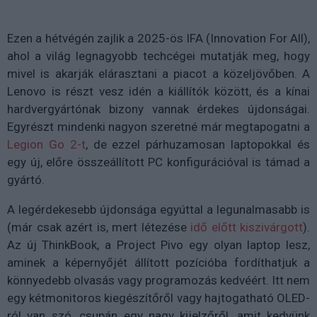
Ezen a hétvégén zajlik a 2025-ös IFA (Innovation For All),
ahol a világ legnagyobb techcégei mutatják meg, hogy
mivel is akarják elárasztani a piacot a közeljövőben. A
Lenovo is részt vesz idén a kiállítók között, és a kínai
hardvergyártónak bizony vannak érdekes újdonságai.
Egyrészt mindenki nagyon szeretné már megtapogatni a
Legion Go 2-t
, de ezzel párhuzamosan laptopokkal és
egy új, előre összeállított PC konfigurációval is támad a
gyártó.
A legérdekesebb újdonsága egyúttal a legunalmasabb is
(már csak azért is, mert létezése
idő előtt kiszivárgott
).
Az új ThinkBook, a Project Pivo egy olyan laptop lesz,
aminek a képernyőjét állított pozícióba fordíthatjuk a
könnyedebb olvasás vagy programozás kedvéért. Itt nem
egy kétmonitoros kiegészítőről vagy hajtogatható OLED-
ról van szó, csupán egy nagy kijelzőről, amit kedvünk