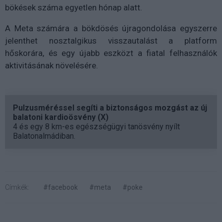
bökések száma
egyetlen hónap alatt.
A Meta számára a bökdösés újragondolása egyszerre
jelenthet
nosztalgikus visszautalást a platform
hőskorára
, és egy újabb eszközt a fiatal felhasználók
aktivitásának növelésére.
Pulzusméréssel segíti a biztonságos mozgást az új
balatoni kardioösvény (X)
4 és egy 8 km-es egészségügyi tanösvény nyílt
Balatonalmádiban.
Címkék:
#facebook
#meta
#poke