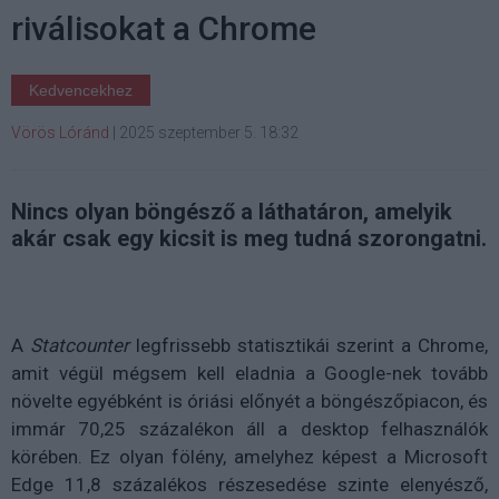
riválisokat a Chrome
Kedvencekhez
Vörös Lóránd
|
2025 szeptember 5. 18:32
Nincs olyan böngésző a láthatáron, amelyik
akár csak egy kicsit is meg tudná szorongatni.
A
Statcounter
legfrissebb statisztikái szerint a Chrome,
amit végül mégsem kell eladnia a Google-nek tovább
növelte egyébként is óriási előnyét a böngészőpiacon, és
immár 70,25 százalékon áll a desktop felhasználók
körében. Ez olyan fölény, amelyhez képest a Microsoft
Edge 11,8 százalékos részesedése szinte elenyésző,