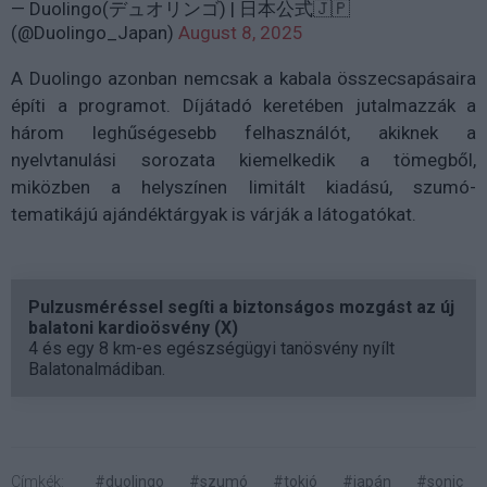
— Duolingo(デュオリンゴ) | 日本公式🇯🇵
(@Duolingo_Japan)
August 8, 2025
A Duolingo azonban nemcsak a kabala összecsapásaira
építi a programot. Díjátadó keretében jutalmazzák a
három leghűségesebb felhasználót, akiknek a
nyelvtanulási sorozata kiemelkedik a tömegből,
miközben a helyszínen limitált kiadású, szumó-
tematikájú ajándéktárgyak is várják a látogatókat.
Pulzusméréssel segíti a biztonságos mozgást az új
balatoni kardioösvény (X)
4 és egy 8 km-es egészségügyi tanösvény nyílt
Balatonalmádiban.
Címkék:
#duolingo
#szumó
#tokió
#japán
#sonic