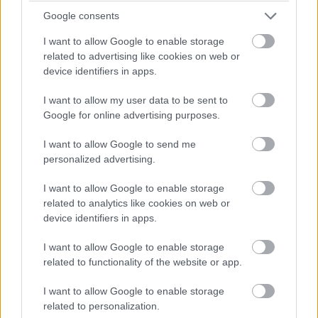
A JPR szerint a GPU-eladások még a tízéves átlagnál
Google consents
(5,2%) is jobban alakultak. Dr. Jon Peddie, a cég elnöke
I want to allow Google to enable storage
kiemelte, hogy miközben a közép- és belépőszintű
related to advertising like cookies on web or
kártyák ára csökkent, a felső kategóriás modellek
device identifiers in apps.
drágultak, és szokatlan módon sok kiskereskedő
teljesen kifogyott a készletekből a második
I want to allow my user data to be sent to
Google for online advertising purposes.
negyedévben. Peddie ezt azzal magyarázza, hogy a
várható vámok miatt a vásárlók előrehozták a tervezett
I want to allow Google to send me
beruházást, megelőzve a borítékolható drágulást.
personalized advertising.
A helyzetet azonban komoly bizonytalanság árnyékolja
I want to allow Google to enable storage
be: a beszállítói láncokat folyamatosan újrakalibrálják,
related to analytics like cookies on web or
hogy tompítsák a vámok hatását, miközben a fogyasztók
device identifiers in apps.
is aggódva figyelik a fejleményeket. Peddie szerint ez
I want to allow Google to enable storage
hosszabb távon keresletcsökkenéshez vezethet, ami
related to functionality of the website or app.
ismét visszavetheti a piacot. Az előrejelzés ennek
megfelelően borúlátó: 2024 és 2028 között a diszkrét
I want to allow Google to enable storage
GPU-k éves átlagos növekedési üteme mínusz 5,4
related to personalization.