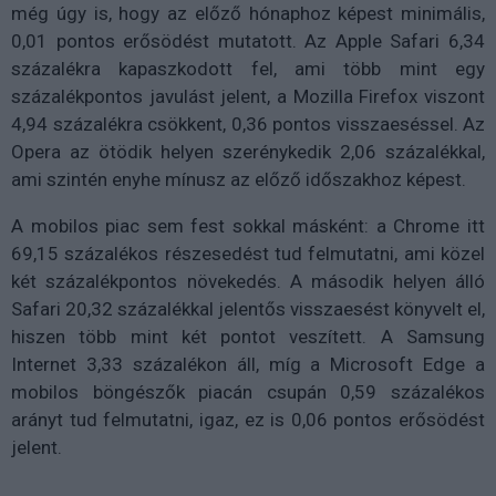
még úgy is, hogy az előző hónaphoz képest minimális,
0,01 pontos erősödést mutatott. Az Apple Safari 6,34
százalékra kapaszkodott fel, ami több mint egy
százalékpontos javulást jelent, a Mozilla Firefox viszont
4,94 százalékra csökkent, 0,36 pontos visszaeséssel. Az
Opera az ötödik helyen szerénykedik 2,06 százalékkal,
ami szintén enyhe mínusz az előző időszakhoz képest.
A mobilos piac sem fest sokkal másként: a Chrome itt
69,15 százalékos részesedést tud felmutatni, ami közel
két százalékpontos növekedés. A második helyen álló
Safari 20,32 százalékkal jelentős visszaesést könyvelt el,
hiszen több mint két pontot veszített. A Samsung
Internet 3,33 százalékon áll, míg a Microsoft Edge a
mobilos böngészők piacán csupán 0,59 százalékos
arányt tud felmutatni, igaz, ez is 0,06 pontos erősödést
jelent.