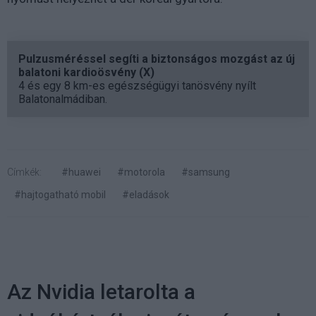
Pulzusméréssel segíti a biztonságos mozgást az új
balatoni kardioösvény (X)
4 és egy 8 km-es egészségügyi tanösvény nyílt
Balatonalmádiban.
Címkék:
#huawei
#motorola
#samsung
#hajtogatható mobil
#eladások
Az Nvidia letarolta a