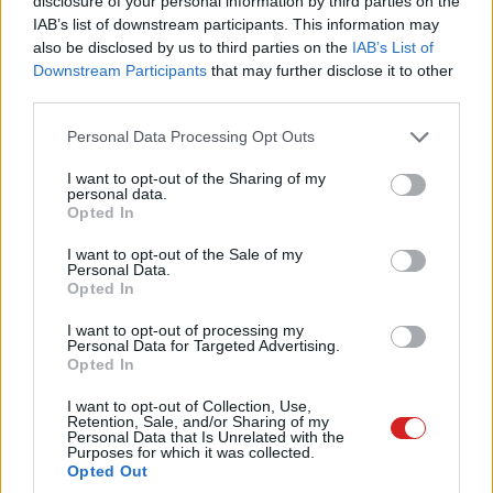
piaca az idei második negyedévben 27 százalékkal nőtt,
disclosure of your personal information by third parties on the
IAB’s list of downstream participants. This information may
és az eladások közül 94 százalékot egyedül az Nvidia
also be disclosed by us to third parties on the
IAB’s List of
zsebelt be. Ez 11,6 millió leszállított videókártyát jelent,
Downstream Participants
that may further disclose it to other
ami közel 30 százalékos ugrás az előző negyedévhez
third parties.
képest, miközben az adatközponti GPU-k is erősítettek,
Please note that this website/app uses one or more Google
Personal Data Processing Opt Outs
4,7 százalékos növekedést produkálva.
services and may gather and store information including but
not limited to your visit or usage behaviour. You may click to
I want to opt-out of the Sharing of my
A növekedés természetesen az AMD kárára történt,
personal data.
grant or deny consent to Google and its third-party tags to
amelynek részesedése 2 százalékponttal esett vissza 6
Opted In
use your data for below specified purposes in below Google
százalékra. Az Intel eközben változatlanul nulla
consent section.
I want to opt-out of the Sale of my
százalékon áll, így gyakorlatilag teljesen kiszorult a
Personal Data.
Opted In
piacról. A Steam legutóbbi hardverfelmérése is jól
tükrözi az Nvidia dominanciáját, ahol a gyártó közel 75
I want to opt-out of processing my
Personal Data for Targeted Advertising.
százalékos részesedést birtokol, és a tizenhárom
Opted In
legjobban teljesítő GPU közül hét a frissen megjelent
Blackwell RTX 5000-es sorozatból került ki.
I want to opt-out of Collection, Use,
Retention, Sale, and/or Sharing of my
Personal Data that Is Unrelated with the
Purposes for which it was collected.
Opted Out