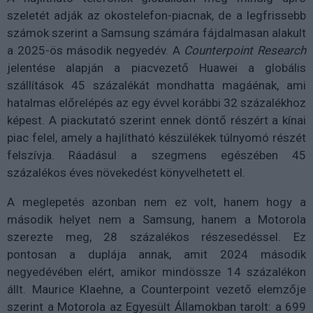
szeletét adják az okostelefon-piacnak, de a legfrissebb
számok szerint a Samsung számára fájdalmasan alakult
a 2025-ös második negyedév. A
Counterpoint Research
jelentése alapján a piacvezető Huawei a globális
szállítások 45 százalékát mondhatta magáénak, ami
hatalmas előrelépés az egy évvel korábbi 32 százalékhoz
képest. A piackutató szerint ennek döntő részért a kínai
piac felel, amely a hajlítható készülékek túlnyomó részét
felszívja. Ráadásul a szegmens egészében 45
százalékos éves növekedést könyvelhetett el.
A meglepetés azonban nem ez volt, hanem hogy a
második helyet nem a Samsung, hanem a Motorola
szerezte meg, 28 százalékos részesedéssel. Ez
pontosan a duplája annak, amit 2024 második
negyedévében elért, amikor mindössze 14 százalékon
állt. Maurice Klaehne, a Counterpoint vezető elemzője
szerint a Motorola az Egyesült Államokban tarolt: a 699