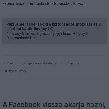
kapacitásban mindenki előrelépéseket tervez.
Pulzusméréssel segíti a biztonságos mozgást az új
balatoni kardioösvény (X)
4 és egy 8 km-es egészségügyi tanösvény nyílt
Balatonalmádiban.
Címkék:
#snapdragon 8 elite gen 5
#xiaomi
#okostelefon
A Facebook vissza akarja hozni,