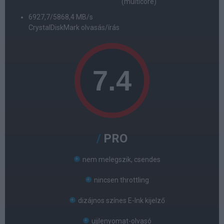
(multicore)
6927,7/5868,4 MB/s
CrystalDiskMark olvasás/írás
PRO
nem melegszik, csendes
nincsen throttling
dizájnos színes E-Ink kijelző
ujjlenyomat-olvasó