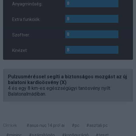
8
Anyagminőség:
8
Extra funkciók:
8
Szoftver:
8
Kinézet:
Pulzusméréssel segíti a biztonságos mozgást az új
balatoni kardioösvény (X)
4 és egy 8 km-es egészségügyi tanösvény nyílt
Balatonalmádiban.
Címkék:
#asus nuc 14 pro! ai
#pc
#asztali pc
#minipc
#számítógép
#konfiguráció
#teszt