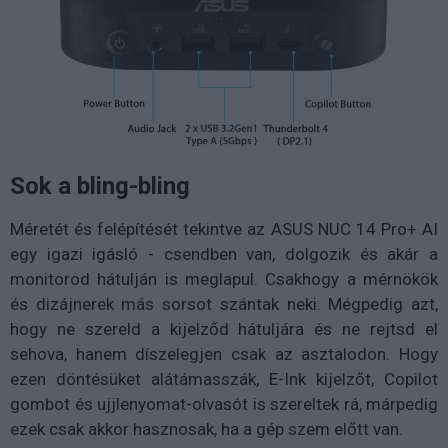
Sok a bling-bling
Méretét és felépítését tekintve az ASUS NUC 14 Pro+ AI
egy igazi igásló - csendben van, dolgozik és akár a
monitorod hátulján is meglapul. Csakhogy a mérnökök
és dizájnerek más sorsot szántak neki. Mégpedig azt,
hogy ne szereld a kijelződ hátuljára és ne rejtsd el
sehova, hanem díszelegjen csak az asztalodon. Hogy
ezen döntésüket alátámasszák, E-Ink kijelzőt, Copilot
gombot és ujjlenyomat-olvasót is szereltek rá, márpedig
ezek csak akkor hasznosak, ha a gép szem előtt van.