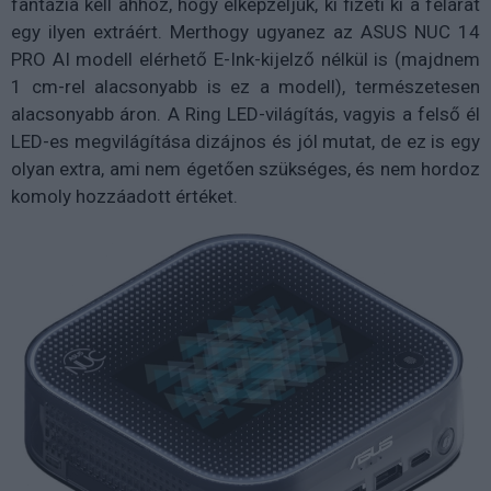
fantázia kell ahhoz, hogy elképzeljük, ki fizeti ki a felárat
egy ilyen extráért. Merthogy ugyanez az ASUS NUC 14
PRO AI modell elérhető E-Ink-kijelző nélkül is (majdnem
1 cm-rel alacsonyabb is ez a modell), természetesen
alacsonyabb áron. A Ring LED-világítás, vagyis a felső él
LED-es megvilágítása dizájnos és jól mutat, de ez is egy
olyan extra, ami nem égetően szükséges, és nem hordoz
komoly hozzáadott értéket.