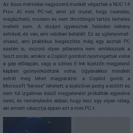
Az Asus mérnökei nagyszerű munkát végeztek a NUC 14
Pro+ AI mini PC-vel, amit jól mutat, hogy csendes,
megbízható, modern és nem throttlingol tartós terhelés
mellett sem. A dizájnt igyekeztek feldobni néhány
extrával, és van, ami valóban betalált. Ez az ujjlenyomat-
olvasó, ami praktikus kiegészítés még egy asztali PC
esetén is, viszont olyan pillanatra nem emlékszünk a
teszt során, amikor a Copilot gombot nyomogattuk volna
a gép előlapján, vagy a színes E-Ink kijelzőn megjelenő
képben gyönyörködtünk volna. Ugyanakkor mindkét
extrát meg lehet magyarázni: a Copilot gomb a
Microsoft "kérése" lehetett, a kijelzővel pedig a kötött és
nem túl izgalmas külső megjelenést próbálták egyedivé
tenni, és reménykedni abban, hogy lesz egy olyan réteg,
aki emiatt választja éppen ezt a mini PC-t.