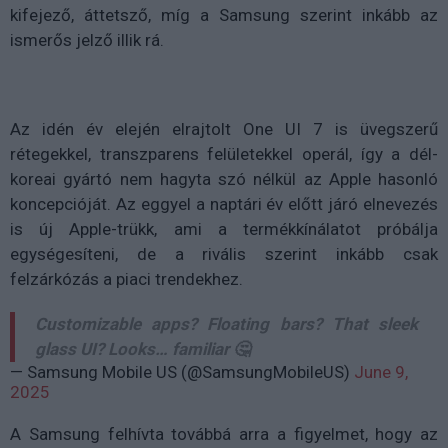
kifejező, áttetsző, míg a Samsung szerint inkább az
ismerős jelző illik rá.
Az idén év elején elrajtolt One UI 7 is üvegszerű
rétegekkel, transzparens felületekkel operál, így a dél-
koreai gyártó nem hagyta szó nélkül az Apple hasonló
koncepcióját. Az eggyel a naptári év előtt járó elnevezés
is új Apple-trükk, ami a termékkínálatot próbálja
egységesíteni, de a rivális szerint inkább csak
felzárkózás a piaci trendekhez.
Customizable apps? Floating bars? That sleek
glass UI? Looks… familiar 🤔
— Samsung Mobile US (@SamsungMobileUS)
June 9,
2025
A Samsung felhívta továbbá arra a figyelmet, hogy az