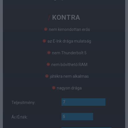
KONTRA
nem kimondottan erős
az E-Ink drága mulatság
nem Thunderbolt 5
nem bővíthető RAM
játékra nem alkalmas
nagyon drága
7
Teljesítmény:
5
Ár/Érték: