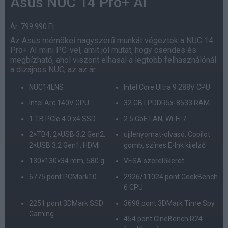
Asus NUC 14 Pro+ AI
Ár: 799 990 Ft
Az Asus mérnökei nagyszerű munkát végeztek a NUC 14
Pro+ AI mini PC-vel, amit jól mutat, hogy csendes és
megbízható, ahol viszont elhasal a legtöbb felhasználónál
a dizájnos NUC, az az ár.
NUC14LNS
Intel Core Ultra 9 288V CPU
Intel Arc 140V GPU
32 GB LPDDR5x-8533 RAM
1 TB PCIe 4.0 x4 SSD
2.5 GbE LAN, Wi-Fi 7
2×TB4, 2×USB 3.2 Gen2,
ujjlenyomat-olvasó, Copilot
2×USB 3.2 Gen1, HDMI
gomb, színes E-Ink kijelző
130×130×34 mm, 580 g
VESA szerelőkeret
6775 pont PCMark10
2926/11024 pont GeekBench
6 CPU
2251 pont 3DMark SSD
3698 pont 3DMark Time Spy
Gaming
454 pont CineBench R24