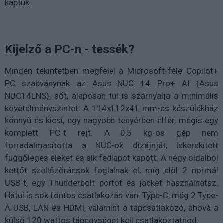
kaptuk.
Kijelző a PC-n - tessék?
Minden tekintetben megfelel a Microsoft-féle Copilot+
PC szabványnak az Asus NUC 14 Pro+ AI (Asus
NUC14LNS), sőt, alaposan túl is szárnyalja a minimális
követelményszintet. A 114x112x41 mm-es készülékház
könnyű és kicsi, egy nagyobb tenyérben elfér, mégis egy
komplett PC-t rejt. A 0,5 kg-os gép nem
forradalmasította a NUC-ok dizájnját, lekerekített
függőleges éleket és sík fedlapot kapott. A négy oldalból
kettőt szellőzőrácsok foglalnak el, míg elöl 2 normál
USB-t, egy Thunderbolt portot és jacket használhatsz.
Hátul is sok fontos csatlakozás van: Type-C, még 2 Type-
A USB, LAN és HDMI, valamint a tápcsatlakozó, ahová a
külső 120 wattos tápegységet kell csatlakoztatnod.