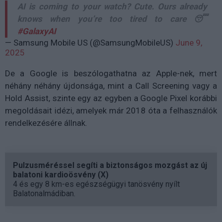
AI is coming to your watch? Cute. Ours already
knows when you’re too tired to care 😴
#GalaxyAI
— Samsung Mobile US (@SamsungMobileUS)
June 9,
2025
De a Google is beszólogathatna az Apple-nek, mert
néhány néhány újdonsága, mint a Call Screening vagy a
Hold Assist, szinte egy az egyben a Google Pixel korábbi
megoldásait idézi, amelyek már 2018 óta a felhasználók
rendelkezésére állnak.
Pulzusméréssel segíti a biztonságos mozgást az új
balatoni kardioösvény (X)
4 és egy 8 km-es egészségügyi tanösvény nyílt
Balatonalmádiban.