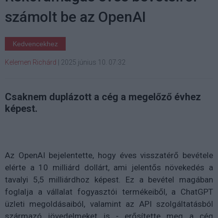
számolt be az OpenAI
Kedvencekhez
Kelemen Richárd
|
2025 június 10. 07:32
Csaknem duplázott a cég a megelőző évhez
képest.
Az OpenAI bejelentette, hogy éves visszatérő bevétele
elérte a 10 milliárd dollárt, ami jelentős növekedés a
tavalyi 5,5 milliárdhoz képest. Ez a bevétel magában
foglalja a vállalat fogyasztói termékeiből, a ChatGPT
üzleti megoldásaiból, valamint az API szolgáltatásból
származó jövedelmeket is - erősítette meg a cég