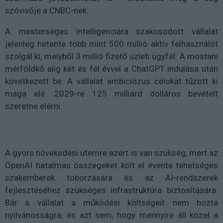
szóvivője a CNBC-nek.
A mesterséges intelligenciára szakosodott vállalat
jelenleg hetente több mint 500 millió aktív felhasználót
szolgál ki, melyből 3 millió fizető üzleti ügyfél. A mostani
mérföldkő alig két és fél évvel a ChatGPT indulása után
következett be. A vállalat ambiciózus célokat tűzött ki
maga elé: 2029-re 125 milliárd dolláros bevételt
szeretne elérni.
A gyors növekedési ütemre azért is van szükség, mert az
OpenAI hatalmas összegeket költ el évente tehetséges
szakemberek toborzására és az AI-rendszerek
fejlesztéséhez szükséges infrastruktúra biztosítására.
Bár a vállalat a működési költségeit nem hozta
nyilvánosságra, és azt sem, hogy mennyire áll közel a