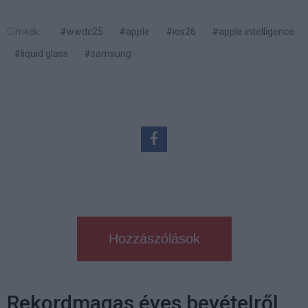
Címkék:
#wwdc25
#apple
#ios26
#apple intelligence
#liquid glass
#samsung
Hozzászólások
Rekordmagas éves bevételről