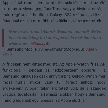
Apple által most bemutatott AI-funkciók - mint az élő
fordítás a Messages, FaceTime vagy a hívások során -
már régóta elérhetők a Galaxy S24-széria eszközein.
Ráadásul ezeket már több készülékre is kiterjesztették.
New to live translations? Welcome aboard! We’ve
been translating text and speech in real-time for a
while now…
#GalaxyAI
— Samsung Mobile US (@SamsungMobileUS)
June 9,
2025
A fricskák nem álltak meg itt. Az Apple Watch friss AI-
funkcióira - például az "edzőpartner" opcióra - a
Samsung cinikusan csak annyit írt: "a Galaxy Watch már
most tudja, mikor vagy túl fáradt ahhoz, hogy
érdekeljen." A poén talán erőltetett volt, de a szándék
világos: tudatosítani a felhasználókban, hogy a Samsung
mindig legalább egy lépéssel az Apple előtt jár.