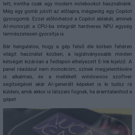
lett, mintha csak egy modern notebookot használnánk.
Még egy gomb jutott az előlapra, mégpedig egy Copilot
gyorsgomb. Ezzel előhívhatod a Copilot ablakát, aminek
AI-motorját a CPU-ba integrált hardveres NPU egység
természetesen gyorsítja is.
Bár hangulatos, hogy a gép felső éle körben fehéren
világít használat közben, a leglátványosabb minden
kétséget kizáróan a fedlapon elhelyezett E-Ink kijelző. A
panel ráadásul nem monokróm, színek megjelenítésére
is alkalmas, és a mellékelt windowsos szoftver
segítségével akár AI-generált képeket is ki tudsz rá
küldeni, amik akkor is látszani fognak, ha áramtalanítod a
gépet.