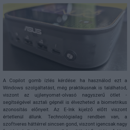
A Copilot gomb ízlés kérdése: ha használod ezt a
Windows szolgáltatást, még praktikusnak is találhatod,
viszont az ujjlenyomat-olvasó nagyszerű ötlet -
segítségével asztali gépnél is élvezheted a biometrikus
azonosítás előnyeit. Az E-Ink kijelző előtt viszont
értetlenül állunk. Technológiailag rendben van, a
szoftveres háttérrel sincsen gond, viszont igencsak nagy