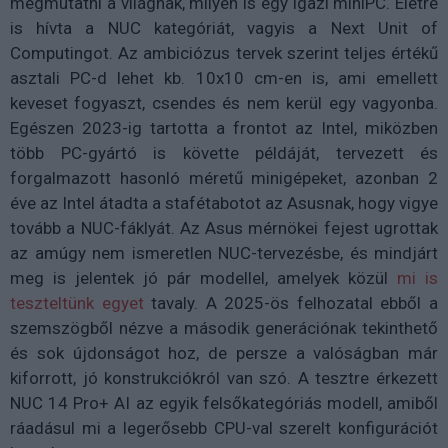
megmutatni a világnak, milyen is egy igazi miniPC. Életre
is hívta a NUC kategóriát, vagyis a Next Unit of
Computingot. Az ambiciózus tervek szerint teljes értékű
asztali PC-d lehet kb. 10x10 cm-en is, ami emellett
keveset fogyaszt, csendes és nem kerül egy vagyonba.
Egészen 2023-ig tartotta a frontot az Intel, miközben
több PC-gyártó is követte példáját, tervezett és
forgalmazott hasonló méretű minigépeket, azonban 2
éve az Intel átadta a stafétabotot az Asusnak, hogy vigye
tovább a NUC-fáklyát. Az Asus mérnökei fejest ugrottak
az amúgy nem ismeretlen NUC-tervezésbe, és mindjárt
meg is jelentek jó pár modellel, amelyek közül
mi is
teszteltünk egyet
tavaly. A 2025-ös felhozatal ebből a
szemszögből nézve a második generációnak tekinthető
és sok újdonságot hoz, de persze a valóságban már
kiforrott, jó konstrukciókról van szó. A tesztre érkezett
NUC 14 Pro+ AI az egyik felsőkategóriás modell, amiből
ráadásul mi a legerősebb CPU-val szerelt konfigurációt