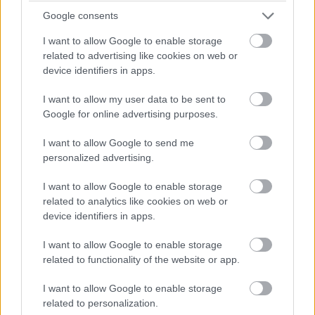
Google consents
I want to allow Google to enable storage
related to advertising like cookies on web or
device identifiers in apps.
I want to allow my user data to be sent to
Google for online advertising purposes.
I want to allow Google to send me
personalized advertising.
A CPU 30 Watt TDP-vel dolgozik, de ideiglenesen akár 37
I want to allow Google to enable storage
Wattot is képes fogyasztani A (és hőben termelni). Aki a
related to analytics like cookies on web or
technikai paraméterek láttán kissé csalódott lenne, az
device identifiers in apps.
talán jó hírként fogadja majd, hogy a teljes CPU
I want to allow Google to enable storage
kombináltan akár 120 TOPs-ra is képes, vállalati
related to functionality of the website or app.
környezetben pedig előnyt jelenthet, hogy a PC
kompatibilis az Intel vPro Enterprise szabvánnyal.
I want to allow Google to enable storage
related to personalization.
A rendszermemóriát már érintettük, viszont az SSD