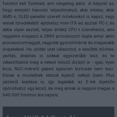
forintot kell fizetned, ami rengeteg pénz. A helyzet az,
hogy ennyiért hasonló teljesítményű, akár inteles, akár
AMD-s, OLED-panellel szerelt notebookot is kapsz, vagy
ennek töredékéből építhetsz mini-ITX-es asztali PC-t, és
abba olyan asztali, teljes értékű CPU-t szerelhetsz, ami
reggelire megeszi a 288V processzort dupla annyi aktív
processzormaggal, nagyobb gyorsítótárral és magasabb
órajelekkel. Ha utóbbi utat választod, a későbbi bővítés,
javítás, átépítés is sokkal egyszerűbb lesz, és te
választhatod meg a neked tetsző dizájnt is - igaz, ilyen
kicsi, NUC-méretű géped egészen biztosan nem lesz.
Ennek a modellnek létezik kijelző nélküli (nem Plus
jelzésű) kiadása is, így legalább az E-Ink kijelzőn
spórolhatsz egy kicsit, de még annak is nagyon magas a
640 000 forintos ára sajnos.