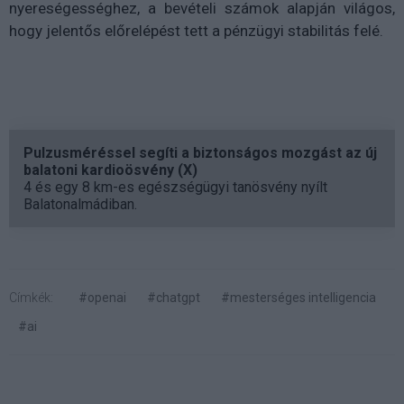
nyereségességhez, a bevételi számok alapján világos,
hogy jelentős előrelépést tett a pénzügyi stabilitás felé.
Pulzusméréssel segíti a biztonságos mozgást az új
balatoni kardioösvény (X)
4 és egy 8 km-es egészségügyi tanösvény nyílt
Balatonalmádiban.
Címkék:
#openai
#chatgpt
#mesterséges intelligencia
#ai