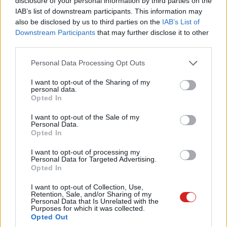
disclosure of your personal information by third parties on the
hangzik, de alapvetően alacsony fogyasztású és
IAB’s list of downstream participants. This information may
hőtermelésű központi egységről van szó, így az órajel
also be disclosed by us to third parties on the
IAB’s List of
vélhetően többet lesz az alap 3,3 GHz környékén. A CPU
Downstream Participants
that may further disclose it to other
valójában egy SoC, így Intel Arc 140V grafikus mag is
third parties.
került bele, sőt, egy NPU is, ami a hardveresen gyorsított
Please note that this website/app uses one or more Google
Personal Data Processing Opt Outs
mesterséges intelligencia-számításokért felel a maga
services and may gather and store information including but
48 TOPs teljesítményével. A 288V valójában fizikailag
not limited to your visit or usage behaviour. You may click to
I want to opt-out of the Sharing of my
personal data.
egy óriási chip, erre utal BGA2833-as tokozása is és
grant or deny consent to Google and its third-party tags to
Opted In
27,5x27 mm-es lapkamérete. A méret oka a CPU-val
use your data for below specified purposes in below Google
consent section.
közösen tokozott DRAM, vagyis rendszermemória,
I want to opt-out of the Sale of my
Personal Data.
amiből a NUC 14 Pro+ AI esetében 32 GB-ot kapsz. Ez
Opted In
komolyabb munkához is elegendő lehet, viszont
I want to opt-out of processing my
érdemes tudni, hogy nem bővíthető, SO-DIMM foglalatot
Personal Data for Targeted Advertising.
ne keress a miniatűr gépházban.
Opted In
I want to opt-out of Collection, Use,
Retention, Sale, and/or Sharing of my
Personal Data that Is Unrelated with the
Purposes for which it was collected.
Opted Out