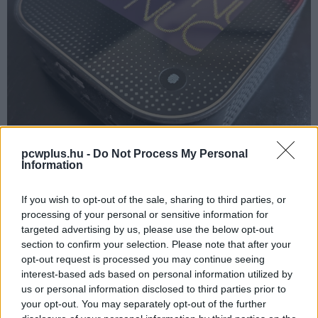
pcwplus.hu -
Do Not Process My Personal
Information
A NUC dobozában a tápegység és a VESA konzol mellett
más egyebet nem találsz - viszont egy kompletten
If you wish to opt-out of the sale, sharing to third parties, or
összeépített PC-ről van szó, vagyis nem barebone-ról,
processing of your personal or sensitive information for
így a gép már tartalmazza az SSD-t és a RAM-ot is.
targeted advertising by us, please use the below opt-out
section to confirm your selection. Please note that after your
A gép szíve egy Lunar Lake kódnevű
Intel Core Ultra
opt-out request is processed you may continue seeing
9 288V
processzor, ami 4+4 maggal dolgozik - 4
interest-based ads based on personal information utilized by
takarékos és 4 nagy teljesítményű processzormag
us or personal information disclosed to third parties prior to
vethető be munkára. Az akár 5,1 GHz-es órajel jól
your opt-out. You may separately opt-out of the further