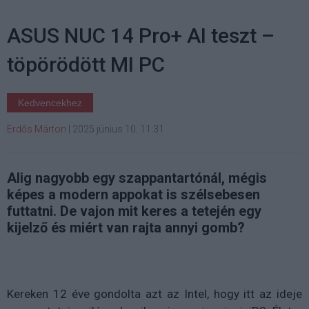
ASUS NUC 14 Pro+ AI teszt –
töpörödött MI PC
Kedvencekhez
Erdős Márton
|
2025 június 10. 11:31
Alig nagyobb egy szappantartónál, mégis
képes a modern appokat is szélsebesen
futtatni. De vajon mit keres a tetején egy
kijelző és miért van rajta annyi gomb?
Kereken 12 éve gondolta azt az Intel, hogy itt az ideje