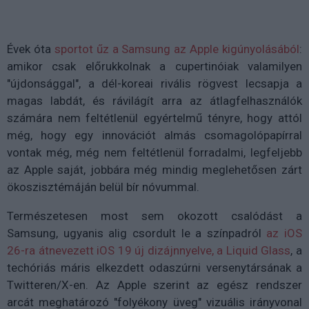
Évek óta
sportot űz a Samsung az Apple kigúnyolásából
:
amikor csak előrukkolnak a cupertinóiak valamilyen
"újdonsággal", a dél-koreai rivális rögvest lecsapja a
magas labdát, és rávilágít arra az átlagfelhasználók
számára nem feltétlenül egyértelmű tényre, hogy attól
még, hogy egy innovációt almás csomagolópapírral
vontak még, még nem feltétlenül forradalmi, legfeljebb
az Apple saját, jobbára még mindig meglehetősen zárt
ökoszisztémáján belül bír nóvummal.
Természetesen most sem okozott csalódást a
Samsung, ugyanis alig csordult le a színpadról
az iOS
26-ra átnevezett iOS 19 új dizájnnyelve, a Liquid Glass
, a
techóriás máris elkezdett odaszúrni versenytársának a
Twitteren/X-en. Az Apple szerint az egész rendszer
arcát meghatározó "folyékony üveg" vizuális irányvonal