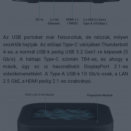
Az USB portokat már felsoroltuk, de nézzük, milyen
vezérlők hajtják. Az előlapi Type-C valójában Thunderbolt
4-es, a normál USB-k pedig USB 3.2 Gen1-re képesek (5
Gb/s). A hátlapi Type-C szintén TB4-es, és ahogy a
másik, úgy ez is használható DisplayPort 2.1-es
videókimenetként. A Type-A USB-k 10 Gb/s-osak, a LAN
2.5 GbE, a HDMI pedig 2.1-es szabványú.