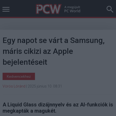
Egy napot se várt a Samsung,
máris cikizi az Apple
bejelentéseit
Kedvencekhez
Vörös Lóránd
|
2025 június 10. 08:31
A Liquid Glass dizájnnyelv és az AI-funkciók is
megkapták a magukét.