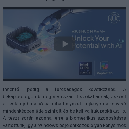
Innentől pedig a furcsaságok következnek. A
bekapcsológomb még nem számít szokatlannak, viszont
a fedlap jobb alsó sarkába helyezett ujjlenyomat-olvasó
mindenképpen üde színfolt és be kell valljuk, praktikus is.
A teszt során azonnal erre a biometrikus azonosításra
váltottunk, így a Windows bejelentkezés olyan kényelmes