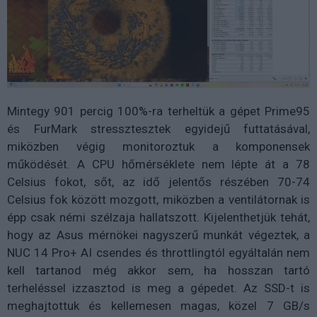
Mintegy 901 percig 100%-ra terheltük a gépet Prime95
és FurMark stressztesztek egyidejű futtatásával,
miközben végig monitoroztuk a komponensek
működését. A CPU hőmérséklete nem lépte át a 78
Celsius fokot, sőt, az idő jelentős részében 70-74
Celsius fok között mozgott, miközben a ventilátornak is
épp csak némi szélzaja hallatszott. Kijelenthetjük tehát,
hogy az Asus mérnökei nagyszerű munkát végeztek, a
NUC 14 Pro+ AI csendes és throttlingtól egyáltalán nem
kell tartanod még akkor sem, ha hosszan tartó
terheléssel izzasztod is meg a gépedet. Az SSD-t is
meghajtottuk és kellemesen magas, közel 7 GB/s