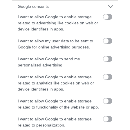
Google consents
Kedvencekhez
I want to allow Google to enable storage
Ikker Zsolt
|
2024 április 28. 11:05
related to advertising like cookies on web or
device identifiers in apps.
I want to allow my user data to be sent to
Kiderülhetett, milyen nagy trükköt tartogat az
Google for online advertising purposes.
idén debütáló Galaxy Watch 7.
I want to allow Google to send me
personalized advertising.
A Samsung ugyan az Apple-től közel három évvel
I want to allow Google to enable storage
related to analytics like cookies on web or
lemaradva, csak 2018 nyarán dobta piacra az első
device identifiers in apps.
generációs okosóráját, a dél-koreai gyártó termékei
azonban hamar megtalálták a saját közönségüket,
I want to allow Google to enable storage
gyakorlatilag bérelt helyet vívva ki maguknak az
related to functionality of the website or app.
androidos térfél legnépszerűbb és legjobban felszerelt
I want to allow Google to enable storage
ajánlatai között.
related to personalization.