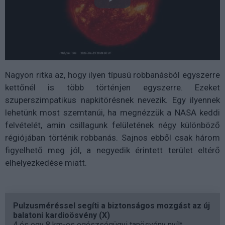
Nagyon ritka az, hogy ilyen típusú robbanásból egyszerre
kettőnél is több történjen egyszerre. Ezeket
szuperszimpatikus napkitörésnek nevezik. Egy ilyennek
lehetünk most szemtanúi, ha megnézzük a NASA keddi
felvételét, amin csillagunk felületének négy különböző
régiójában történik robbanás. Sajnos ebből csak három
figyelhető meg jól, a negyedik érintett terület eltérő
elhelyezkedése miatt.
Pulzusméréssel segíti a biztonságos mozgást az új
balatoni kardioösvény (X)
4 és egy 8 km-es egészségügyi tanösvény nyílt