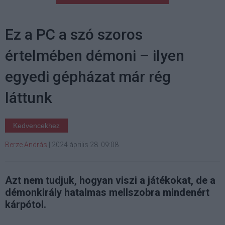
Ez a PC a szó szoros
értelmében démoni – ilyen
egyedi gépházat már rég
láttunk
Kedvencekhez
Berze András
|
2024 április 28. 09:08
Azt nem tudjuk, hogyan viszi a játékokat, de a
démonkirály hatalmas mellszobra mindenért
kárpótol.