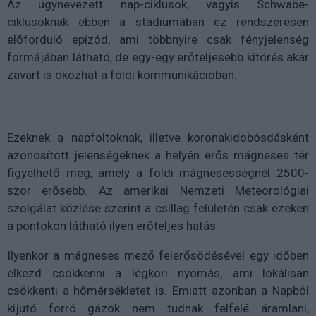
Az úgynevezett nap-ciklusok, vagyis Schwabe-
ciklusoknak ebben a stádiumában ez rendszeresen
előforduló epizód, ami többnyire csak fényjelenség
formájában látható, de egy-egy erőteljesebb kitörés akár
zavart is okozhat a földi kommunikációban.
Ezeknek a napfoltoknak, illetve koronakidobósdásként
azonosított jelenségeknek a helyén erős mágneses tér
figyelhető meg, amely a földi mágnesességnél 2500-
szor erősebb. Az amerikai Nemzeti Meteorológiai
szolgálat közlése szerint a csillag felületén csak ezeken
a pontokon látható ilyen erőteljes hatás.
Ilyenkor a mágneses mező felerősödésével egy időben
elkezd csökkenni a légköri nyomás, ami lokálisan
csökkenti a hőmérsékletet is. Emiatt azonban a Napból
kijutó forró gázok nem tudnak felfelé áramlani,