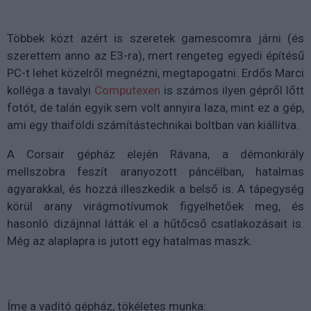
Többek közt azért is szeretek gamescomra járni (és
szerettem anno az E3-ra), mert rengeteg egyedi építésű
PC-t lehet közelről megnézni, megtapogatni. Erdős Marci
kolléga a tavalyi
Computexen
is számos ilyen gépről lőtt
fotót, de talán egyik sem volt annyira laza, mint ez a gép,
ami egy thaiföldi számítástechnikai boltban van kiállítva.
A Corsair gépház elején Rávana, a démonkirály
mellszobra feszít aranyozott páncélban, hatalmas
agyarakkal, és hozzá illeszkedik a belső is. A tápegység
körül arany virágmotívumok figyelhetőek meg, és
hasonló dizájnnal látták el a hűtőcső csatlakozásait is.
Még az alaplapra is jutott egy hatalmas maszk.
Íme a vadító gépház, tökéletes munka: