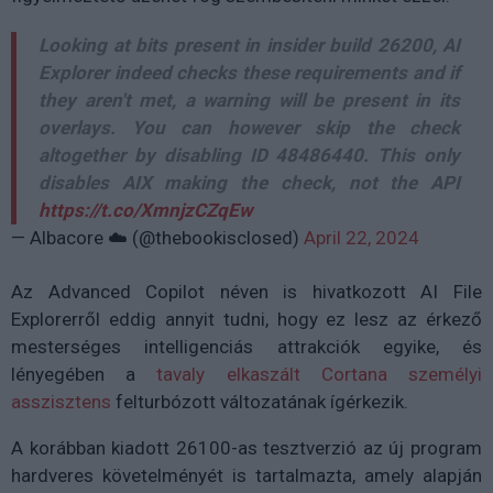
Looking at bits present in insider build 26200, AI
Explorer indeed checks these requirements and if
they aren't met, a warning will be present in its
overlays. You can however skip the check
altogether by disabling ID 48486440. This only
disables AIX making the check, not the API
https://t.co/XmnjzCZqEw
— Albacore ☁️ (@thebookisclosed)
April 22, 2024
Az Advanced Copilot néven is hivatkozott AI File
Explorerről eddig annyit tudni, hogy ez lesz az érkező
mesterséges intelligenciás attrakciók egyike, és
lényegében a
tavaly elkaszált Cortana személyi
asszisztens
felturbózott változatának ígérkezik.
A korábban kiadott 26100-as tesztverzió az új program
hardveres követelményét is tartalmazta, amely alapján