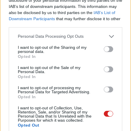
disclosure of your personal information by third parties on the
Pulzusméréssel segíti a biztonságos mozgást az új
IAB’s list of downstream participants. This information may
balatoni kardioösvény (X)
also be disclosed by us to third parties on the
IAB’s List of
4 és egy 8 km-es egészségügyi tanösvény nyílt
Downstream Participants
that may further disclose it to other
Balatonalmádiban.
third parties.
Please note that this website/app uses one or more Google
Personal Data Processing Opt Outs
services and may gather and store information including but
not limited to your visit or usage behaviour. You may click to
I want to opt-out of the Sharing of my
personal data.
Címkék:
#hőpaszta
#thermal paste
#cpu
grant or deny consent to Google and its third-party tags to
Opted In
use your data for below specified purposes in below Google
#processzor
#hűtő
consent section.
I want to opt-out of the Sale of my
Personal Data.
Opted In
I want to opt-out of processing my
Personal Data for Targeted Advertising.
Opted In
Forradalmi technológiával
I want to opt-out of Collection, Use,
előzheti az Apple Watchot a
Retention, Sale, and/or Sharing of my
Personal Data that Is Unrelated with the
Purposes for which it was collected.
Samsung új okosórája
Opted Out