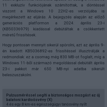
11 exkluzív funkciójának számítottak, a döntéssel
viszont a Windows 10 22H2-es verziójába is
megérkezett az eljárás. A bejegyzés alapján az előző
generációs platformon a 2024. április 23-i
(KB50336979) kiadással debütáltak a csökkentett
méretű frissítések.
Hogy pontosan mennyit sikerül spórolni, azt az április 9-
én kiadott KB5036892-es frissítéssel illusztrálják a
redmondiak: ez a csomag még 830 MB-ot foglalt, míg a
Windows 11-ből származó megoldással debütált április
23-i pakkot már 650 MB-nyi adatba sikerült
beleszuszakolni.
Pulzusméréssel segíti a biztonságos mozgást az új
balatoni kardioösvény (X)
4 és egy 8 km-es egészségügyi tanösvény nyílt