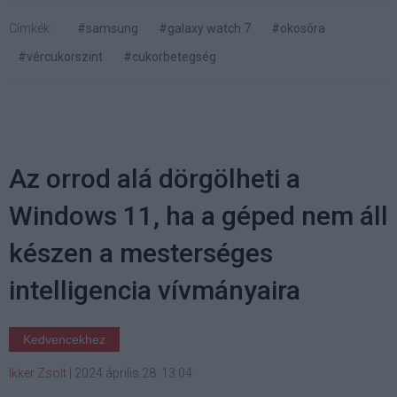
Címkék:
#samsung
#galaxy watch 7
#okosóra
#vércukorszint
#cukorbetegség
Az orrod alá dörgölheti a
Windows 11, ha a géped nem áll
készen a mesterséges
intelligencia vívmányaira
Kedvencekhez
Ikker Zsolt
|
2024 április 28. 13:04