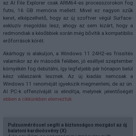
az AI File Explorer csak ARM64-es processzorokon fog
futni, 16 GB memória mellett. Mivel ez nagyon szűk
keret, elképzelhető, hogy az új szoftver végül Surface-
exkluzív megoldás lesz, ahogy az sem kizárt, hogy a
redmondiak a későbbiek során még bővítik a kompatibilis
erőforrások körét.
Akárhogy is alakuljon, a Windows 11 24H2-es frissítés
valamikor az év második felében, jó eséllyel szeptember
környékén fog debütálni, így legfeljebb pár hónapon belül
kész válaszaink lesznek. Az új kiadás nemcsak a
Windows 11 renoméját igyekszik megmenteni, de az ún.
AI PC-k offenzíváját is elindítja, melynek jelentőségét
ebben a cikkünkben elemeztük
.
Pulzusméréssel segíti a biztonságos mozgást az új
balatoni kardioösvény (X)