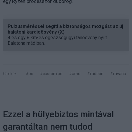
egy Ryzen processzor dübörög.
Pulzusméréssel segíti a biztonságos mozgást az új
balatoni kardioösvény (X)
4 és egy 8 km-es egészségügyi tanösvény nyílt
Balatonalmádiban.
Címkék:
#pc
#custom pc
#amd
#radeon
#ravana
Ezzel a hülyebiztos mintával
garantáltan nem tudod