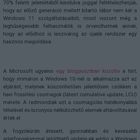
70% feletti jelenlétéből kiindulva joggal feltételezhetjük,
hogy az előző generáció mellett kitartó tábor nem kér a
Windows 11 szolgáltatásaiból, most viszont még a
leghűségesebb felhasználók is örvendhetnek annak,
hogy az elődhöz is leszivárog az újabb rendszer egy
hasznos megoldása.
A Microsoft ugyanis
egy blogposztban közölte
a hírt,
hogy immáron a Windows 10-nél is alkalmazza azt az
eljárást, melynek köszönhetően jelentősen csökken a
havi frissítési csomagok (latest cumulative update, LCU)
mérete. A redmondiak ezt a csomagolás hatékonyabbá
tételével és bizonyos nélkülözhető elemek eltávolításával
érték el.
A fogyókúrán átesett, gyorsabban és kevesebb
adatforgalommal letölthető update-ek eddig a Windows