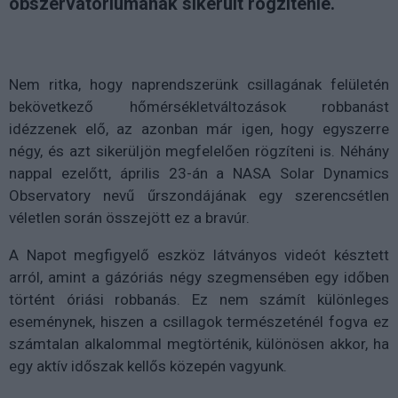
obszervatóriumának sikerült rögzítenie.
Nem ritka, hogy naprendszerünk csillagának felületén
bekövetkező hőmérsékletváltozások robbanást
idézzenek elő, az azonban már igen, hogy egyszerre
négy, és azt sikerüljön megfelelően rögzíteni is. Néhány
nappal ezelőtt, április 23-án a NASA Solar Dynamics
Observatory nevű űrszondájának egy szerencsétlen
véletlen során összejött ez a bravúr.
A Napot megfigyelő eszköz látványos videót késztett
arról, amint a gázóriás négy szegmensében egy időben
történt óriási robbanás. Ez nem számít különleges
eseménynek, hiszen a csillagok természeténél fogva ez
számtalan alkalommal megtörténik, különösen akkor, ha
egy aktív időszak kellős közepén vagyunk.