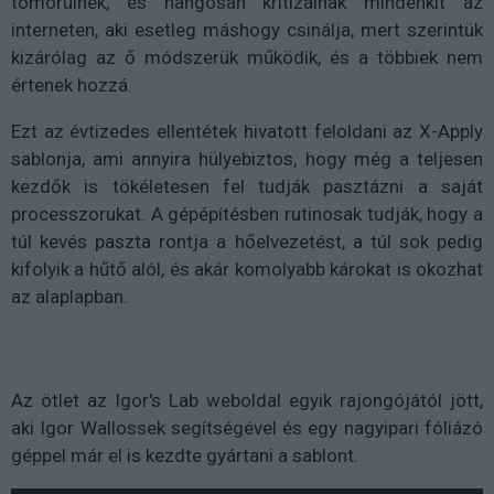
tömörülnek, és hangosan kritizálnak mindenkit az
interneten, aki esetleg máshogy csinálja, mert szerintük
kizárólag az ő módszerük működik, és a többiek nem
értenek hozzá.
Ezt az évtizedes ellentétek hivatott feloldani az X-Apply
sablonja, ami annyira hülyebiztos, hogy még a teljesen
kezdők is tökéletesen fel tudják pasztázni a saját
processzorukat. A gépépítésben rutinosak tudják, hogy a
túl kevés paszta rontja a hőelvezetést, a túl sok pedig
kifolyik a hűtő alól, és akár komolyabb károkat is okozhat
az alaplapban.
Az ötlet az Igor's Lab weboldal egyik rajongójától jött,
aki Igor Wallossek segítségével és egy nagyipari fóliázó
géppel már el is kezdte gyártani a sablont.