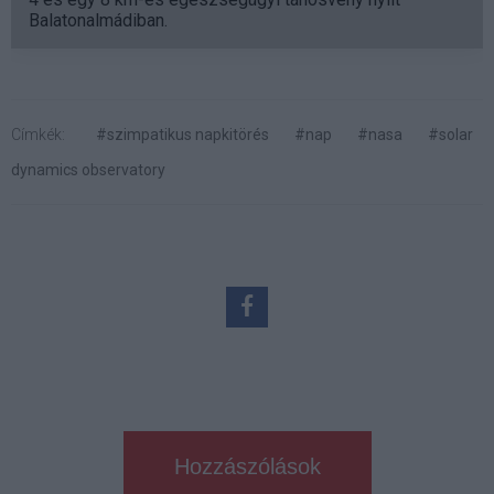
Balatonalmádiban.
Címkék:
#szimpatikus napkitörés
#nap
#nasa
#solar
dynamics observatory
Hozzászólások