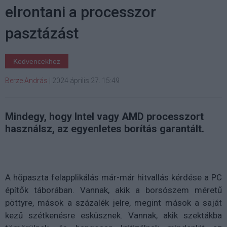
elrontani a processzor
pasztázást
Kedvencekhez
Berze András
|
2024 április 27. 15:49
Mindegy, hogy Intel vagy AMD processzort
használsz, az egyenletes borítás garantált.
A hőpaszta felapplikálás már-már hitvallás kérdése a PC
építők táborában. Vannak, akik a borsószem méretű
pöttyre, mások a százalék jelre, megint mások a saját
kezű szétkenésre esküsznek. Vannak, akik szektákba