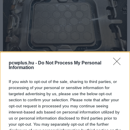
pcwplus.hu -
Do Not Process My Personal
Information
A tesztek alapján néhány fokkal javulhat is hőelvezetés,
de a lényeg nem ezen, hanem a termék hülyebiztosságán
If you wish to opt-out of the sale, sharing to third parties, or
van. Az X-Apply még nem került kereskedelmi
processing of your personal or sensitive information for
forgalomba, de ha megérkezik, akkor inteles és AMD-s
targeted advertising by us, please use the below opt-out
változatban is kapható lesz.
section to confirm your selection. Please note that after your
opt-out request is processed you may continue seeing
Te mit gondolsz róla?
interest-based ads based on personal information utilized by
us or personal information disclosed to third parties prior to
your opt-out. You may separately opt-out of the further