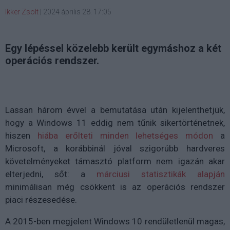
Ikker Zsolt
|
2024 április 28. 17:05
Egy lépéssel közelebb került egymáshoz a két
operációs rendszer.
Lassan három évvel a bemutatása után kijelenthetjük,
hogy a Windows 11 eddig nem tűnik sikertörténetnek,
hiszen
hiába erőlteti minden lehetséges módon
a
Microsoft, a korábbinál jóval szigorúbb hardveres
követelményeket támasztó platform nem igazán akar
elterjedni, sőt: a
márciusi statisztikák alapján
minimálisan még csökkent is az operációs rendszer
piaci részesedése.
A 2015-ben megjelent Windows 10 rendületlenül magas,