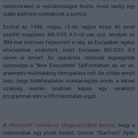
rendszereket is nyilvánosságra hozta, most pedig egy
újabb platform csatlakozik a sorhoz.
Ezúttal az 1986. május 15-én, vagyis közel 40 évvel
ezelőtt megjelent MS-DOS 4.0-ról van szó, amelyet az
IBM-mel közösen fejlesztett a cég, és Európában egész
elterjedtnek számított, ezért European MS-DOS 4.0
néven is ismert. Az operációs rendszer legnagyobb
újdonsága a "New Execuatble" fájlformátum és az ún.
preemptív multitasking támogatása volt. Az utóbbi annyit
tesz, hogy többfeladatos munkavégzés során a kernel
szükség esetén önállóan képes egy várakozó
programnak adni a CPU használati jogát.
A
Microsoft vonatkozó blogposztjából kiderül
, hogy a
redmondiak egy privát kutató, Connor "Starfrost" Hyde