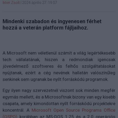
Ikker Zsolt
|
2024 április 27. 19:07
Mindenki szabadon és ingyenesen férhet
hozzá a veterán platform fájljaihoz.
A Microsoft nem véletlenül számít a világ legértékesebb
tech vállalatának, hiszen a redmondiak igencsak
jövedelmező szoftveres és felhős szolgáltatásokat
nyújtanak, ezért a cég nevének hallatán valószínűleg
senkinek sem ugranak be nyílt forráskódú programok.
Egy ilyen nagy szervezetnél viszont sok minden megfér
egymás mellett, és a Microsoftnak bizony van egy kisebb
csapata, amely kimondottan nyílt forráskódú projektekre
koncentrál. A
Microsoft Open Source Programs Office
(OSPO)
korábban az MS-DOS 1.25 és a 2.0 operációs