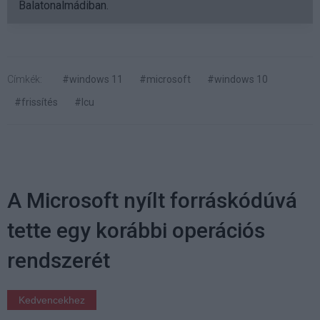
Balatonalmádiban.
Címkék:
#windows 11
#microsoft
#windows 10
#frissítés
#lcu
A Microsoft nyílt forráskódúvá
tette egy korábbi operációs
rendszerét
Kedvencekhez