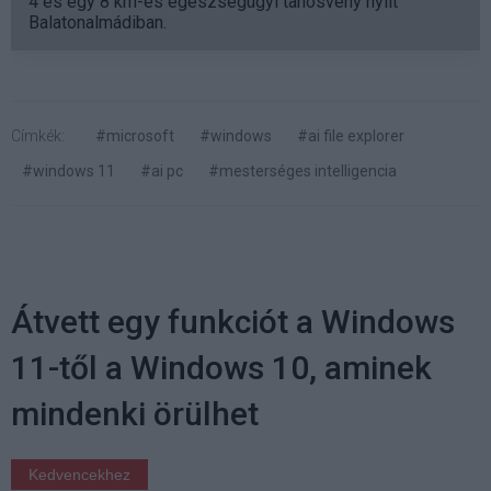
4 és egy 8 km-es egészségügyi tanösvény nyílt
Balatonalmádiban.
Címkék:
#microsoft
#windows
#ai file explorer
#windows 11
#ai pc
#mesterséges intelligencia
Átvett egy funkciót a Windows
11-től a Windows 10, aminek
mindenki örülhet
Kedvencekhez