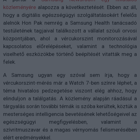
közleményére
alapozza a következtetését. Ebben az áll,
hogy a digitális egészségügyi szolgáltatásokért felelős
alelnök Hon Pak nemrég a Samsung Health tanácsadó
testületének tagjaival találkozott a vállalat szöuli orvosi
központjában, ahol a vércukorszint monitorozásával
kapcsolatos előrelépéseket, valamint a technológia
viselhető eszközökbe történő beépítését vitatták meg a
felek.
A Samsung ugyan egy szóval sem írja, hogy a
vércukorszint-mérés már a Watch 7-ben színre léphet, a
téma hivatalos pedzegetése viszont elég ahhoz, hogy
elinduljon a találgatás. A közlemény alapján ráadásul a
tárgyalás során további témák is szóba kerültek, köztük a
mesterséges intelligencia bevetésének lehetőségeivel az
egészségügyi megfigyelésben, valamint a
szívritmuszavar és a magas vérnyomás felismerésében
elért eredményekkel.