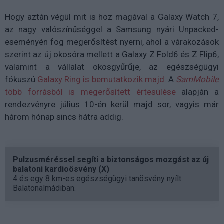
Hogy aztán végül mit is hoz magával a Galaxy Watch 7,
az nagy valószínűséggel a Samsung nyári Unpacked-
eseményén fog megerősítést nyerni, ahol a várakozások
szerint az új okosóra mellett a Galaxy Z Fold6 és Z Flip6,
valamint a vállalat okosgyűrűje, az egészségügyi
fókuszú
Galaxy Ring is bemutatkozik majd
. A
SamMobile
több forrásból is megerősített értesülése
alapján a
rendezvényre július 10-én kerül majd sor, vagyis már
három hónap sincs hátra addig.
Pulzusméréssel segíti a biztonságos mozgást az új
balatoni kardioösvény (X)
4 és egy 8 km-es egészségügyi tanösvény nyílt
Balatonalmádiban.