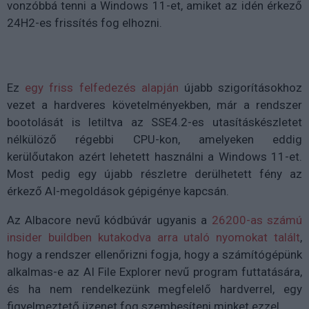
vonzóbbá tenni a Windows 11-et, amiket az idén érkező
24H2-es frissítés fog elhozni.
Ez
egy friss felfedezés alapján
újabb szigorításokhoz
vezet a hardveres követelményekben, már a rendszer
bootolását is letiltva az SSE4.2-es utasításkészletet
nélkülöző régebbi CPU-kon, amelyeken eddig
kerülőutakon azért lehetett használni a Windows 11-et.
Most pedig egy újabb részletre derülhetett fény az
érkező AI-megoldások gépigénye kapcsán.
Az Albacore nevű kódbúvár ugyanis a
26200-as számú
insider buildben kutakodva arra utaló nyomokat talált
,
hogy a rendszer ellenőrizni fogja, hogy a számítógépünk
alkalmas-e az AI File Explorer nevű program futtatására,
és ha nem rendelkezünk megfelelő hardverrel, egy
figyelmeztető üzenet fog szembesíteni minket ezzel.