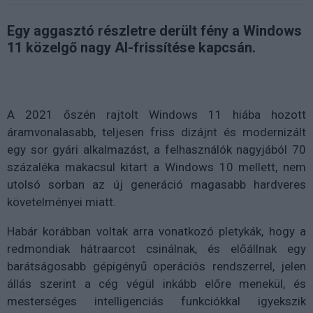
Egy aggasztó részletre derült fény a Windows
11 közelgő nagy AI-frissítése kapcsán.
A 2021 őszén rajtolt Windows 11 hiába hozott
áramvonalasabb, teljesen friss dizájnt és modernizált
egy sor gyári alkalmazást, a felhasználók nagyjából 70
százaléka makacsul kitart a Windows 10 mellett, nem
utolsó sorban az új generáció magasabb hardveres
követelményei miatt.
Habár korábban voltak arra vonatkozó pletykák, hogy a
redmondiak hátraarcot csinálnak, és előállnak egy
barátságosabb gépigényű operációs rendszerrel, jelen
állás szerint a cég végül inkább előre menekül, és
mesterséges intelligenciás funkciókkal igyekszik