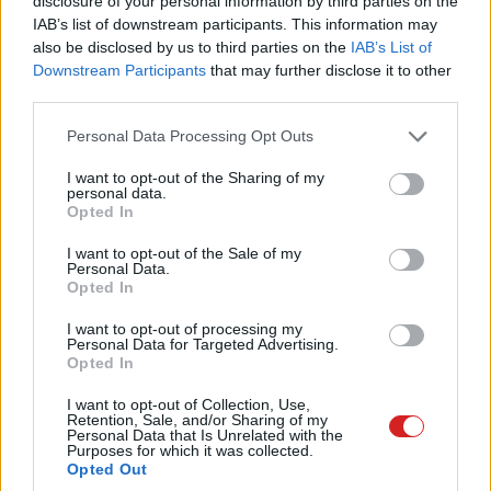
disclosure of your personal information by third parties on the
IAB’s list of downstream participants. This information may
also be disclosed by us to third parties on the
IAB’s List of
Downstream Participants
that may further disclose it to other
third parties.
Please note that this website/app uses one or more Google
Personal Data Processing Opt Outs
services and may gather and store information including but
not limited to your visit or usage behaviour. You may click to
I want to opt-out of the Sharing of my
personal data.
grant or deny consent to Google and its third-party tags to
Opted In
Maga a funkció egyébként már korábban is elérhető volt,
use your data for below specified purposes in below Google
köszönhetően Gerardo Grignoli gsudo programjának,
consent section.
I want to opt-out of the Sale of my
Personal Data.
ami ugyan nem ennyire szerves része a rendszernek, de
Opted In
vannak olyan elemei, amikkel a Sudo for Windows nem
rendelkezik.
I want to opt-out of processing my
Personal Data for Targeted Advertising.
Opted In
Ha valaki alaposabban beleásná magát a témába,
ezen a
Github oldalon
nézelődhet.
I want to opt-out of Collection, Use,
Retention, Sale, and/or Sharing of my
Personal Data that Is Unrelated with the
Purposes for which it was collected.
Opted Out