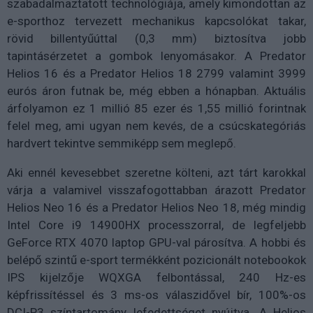
szabadalmaztatott technológiája, amely kimondottan az
e-sporthoz tervezett mechanikus kapcsolókat takar,
rövid billentyűúttal (0,3 mm) biztosítva jobb
tapintásérzetet a gombok lenyomásakor. A Predator
Helios 16 és a Predator Helios 18 2799 valamint 3999
eurós áron futnak be, még ebben a hónapban. Aktuális
árfolyamon ez 1 millió 85 ezer és 1,55 millió forintnak
felel meg, ami ugyan nem kevés, de a csúcskategóriás
hardvert tekintve semmiképp sem meglepő.
Aki ennél kevesebbet szeretne költeni, azt tárt karokkal
várja a valamivel visszafogottabban árazott Predator
Helios Neo 16 és a Predator Helios Neo 18, még mindig
Intel Core i9 14900HX processzorral, de legfeljebb
GeForce RTX 4070 laptop GPU-val párosítva. A hobbi és
belépő szintű e-sport termékként pozicionált notebookok
IPS kijelzője WQXGA felbontással, 240 Hz-es
képfrissítéssel és 3 ms-os válaszidővel bír, 100%-os
DCI-P3 színtartomány lefedettséget nyújtva. A Helios