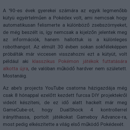
A '90-es évek gyerekei számára az egyik legmenőbb
kütyü egyértelműen a Pokédex volt, ami nemcsak hogy
automatikusan felismerte a különböző zsebszörnyeket,
de még beszélt is, így nemcsak a kijelzőn jelentek meg
az információk, hanem hallottuk is a különleges
robothangot. Az elmúlt 30 évben sokan sokféleképpen
próbálták már viccesen visszahozni ezt a kütyüt, volt
például aki
klasszikus Pokémon játékok futtatására
alkotta újra
, de valóban működő hardver nem született.
Mostanáig.
Az abe's projects YouTube csatorna házigazdája még
csak 8 hónappal ezelőtt kezdett furcsa DIY projektekről
videót készíteni, de ez idő alatt hackelt már meg
GameCube-ot, hogy DualShock 4 kontrollerrel
irányíthassa, portolt játékokat Gameboy Advance-ra,
most pedig elkészítette a világ első működő Pokédexét.