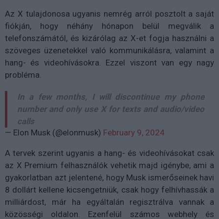
Az X tulajdonosa ugyanis nemrég arról posztolt a saját
fiókján, hogy néhány hónapon belül megválik a
telefonszámától, és kizárólag az X-et fogja használni a
szöveges üzenetekkel való kommunikálásra, valamint a
hang- és videohívásokra. Ezzel viszont van egy nagy
probléma.
In a few months, I will discontinue my phone
number and only use X for texts and audio/video
calls
— Elon Musk (@elonmusk)
February 9, 2024
A tervek szerint ugyanis a hang- és videohívásokat csak
az X Premium felhasználók vehetik majd igénybe, ami a
gyakorlatban azt jelentené, hogy Musk ismerőseinek havi
8 dollárt kellene kicsengetniük, csak hogy felhívhassák a
milliárdost, már ha egyáltalán regisztrálva vannak a
közösségi oldalon. Ezenfelül számos webhely és