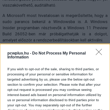
visszakövethető, auditálható.
A Microsoft most hivatalosan is megerősítette, hogy a
sudo parancs bekerül a Windowsba is. A Windows
Insider programban résztvevők a Windows 11 Preview
Build 26052-ben már próbálgathatják is a dolgot,
amelyet először a rendszerbeállításokban kell aktiválni.
pcwplus.hu -
Do Not Process My Personal
Information
Bár alapvetően ugyanaz a feladata mint a linuxos
testvérének, a használatakor nem kell beírnunk a
If you wish to opt-out of the sale, sharing to third parties, or
processing of your personal or sensitive information for
jelszavunkat, egyszerűen csak el kell fogadnunk a
targeted advertising by us, please use the below opt-out
feltételeket a felugró ablakban.
section to confirm your selection. Please note that after your
opt-out request is processed you may continue seeing
interest-based ads based on personal information utilized by
us or personal information disclosed to third parties prior to
your opt-out. You may separately opt-out of the further