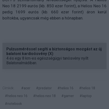
Neo 18 2199 eurós (kb. 850 ezer forint), a Helios Neo 16
pedig 1699 eurós (kb. 660 ezer forint) áron kerül
boltokba, ugyancsak még ebben a hónapban.
Pulzusméréssel segíti a biztonságos mozgást az új
balatoni kardioösvény (X)
4 és egy 8 km-es egészségügyi tanösvény nyílt
Balatonalmádiban.
Címkék:
#acer
#predator
#helios 16
#helios 18
#helios neo 16
#helios neo 18
#gamer
#laptop
#notebook