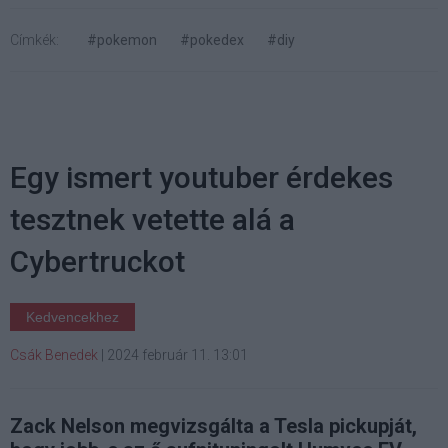
Címkék:
#pokemon
#pokedex
#diy
Egy ismert youtuber érdekes
tesztnek vetette alá a
Cybertruckot
Kedvencekhez
Csák Benedek
|
2024 február 11. 13:01
Zack Nelson megvizsgálta a Tesla pickupját,