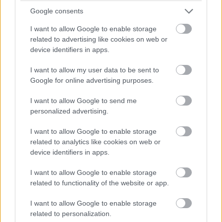
Pulzusméréssel segíti a biztonságos mozgást az új
balatoni kardioösvény (X)
Google consents
4 és egy 8 km-es egészségügyi tanösvény nyílt
I want to allow Google to enable storage
Balatonalmádiban.
related to advertising like cookies on web or
device identifiers in apps.
I want to allow my user data to be sent to
Google for online advertising purposes.
Címkék:
#sudo for windows
#sudo
#linux
#microsoft
I want to allow Google to send me
personalized advertising.
I want to allow Google to enable storage
related to analytics like cookies on web or
device identifiers in apps.
Intel csúcsprocesszorral
I want to allow Google to enable storage
zúznak az új Acer Predator
related to functionality of the website or app.
gamer laptopok
I want to allow Google to enable storage
related to personalization.