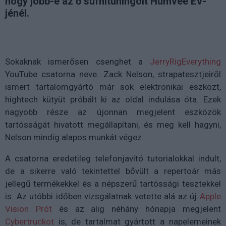
hogy jobb-e az ő sufnituningolt Humvee EV-
jénél.
Sokaknak ismerősen csenghet a
JerryRigEverything
YouTube csatorna neve. Zack Nelson, strapatesztjeiről
ismert tartalomgyártó már sok elektronikai eszközt,
hightech kütyüt próbált ki az oldal indulása óta. Ezek
nagyobb része az újonnan megjelent eszközök
tartósságát hivatott megállapítani, és meg kell hagyni,
Nelson mindig alapos munkát végez.
A csatorna eredetileg telefonjavító tutorialokkal indult,
de a sikerre való tekintettel bővült a repertoár más
jellegű termékekkel és a népszerű tartóssági tesztekkel
is. Az utóbbi időben vizsgálatnak vetette alá az új
Apple
Vision Prót
és az alig néhány hónapja megjelent
Cybertruckot
is, de tartalmat gyártott a napelemeinek