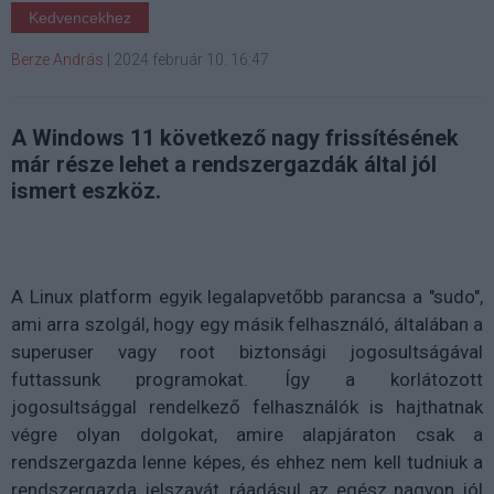
Kedvencekhez
Berze András
|
2024 február 10. 16:47
A Windows 11 következő nagy frissítésének
már része lehet a rendszergazdák által jól
ismert eszköz.
A Linux platform egyik legalapvetőbb parancsa a "sudo",
ami arra szolgál, hogy egy másik felhasználó, általában a
superuser vagy root biztonsági jogosultságával
futtassunk programokat. Így a korlátozott
jogosultsággal rendelkező felhasználók is hajthatnak
végre olyan dolgokat, amire alapjáraton csak a
rendszergazda lenne képes, és ehhez nem kell tudniuk a
rendszergazda jelszavát, ráadásul az egész nagyon jól