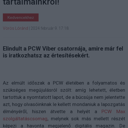
tartalmainkról!
Kedvencekhez
Vörös Lóránd
|
2024 február 9. 17:18
Elindult a PCW Viber csatornája, amire már fel
is iratkozhatsz az értesítésekért.
Az elmúlt időszak a PCW életében a folyamatos és
szükséges megújulásról szólt: amíg lehetett, életben
tartottuk a nyomtatott lapot, de a búcsúja nem jelentette
azt, hogy olvasóinknak le kellett mondaniuk a lapozgatás
élményéről, hiszen átvette a helyét a
PCW Max
szolgáltatáscsomag
, melynek sok más mellett részét
képezi a havonta megjelenő digitális magazin. De