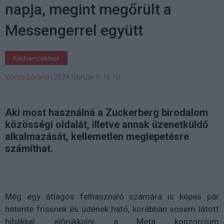
napja, megint megőrült a
Messengerrel együtt
Kedvencekhez
Vörös Lóránd
|
2024 február 9. 16:10
Aki most használná a Zuckerberg birodalom
közösségi oldalát, illetve annak üzenetküldő
alkalmazását, kellemetlen meglepetésre
számíthat.
Még egy átlagos felhasználó számára is képes pár
hetente frissnek és üdének ható, korábban sosem látott
hibákkal előrukkolni a Meta konzorcium