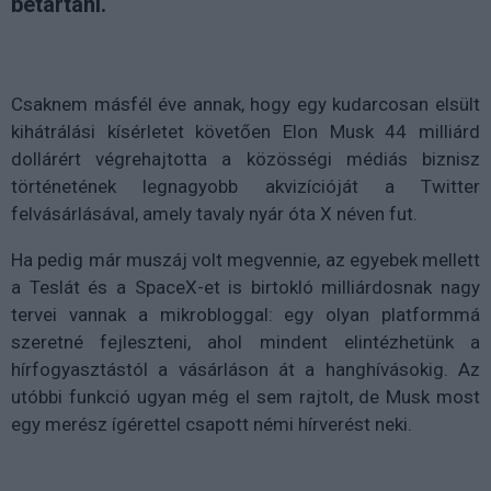
betartani.
Csaknem másfél éve annak, hogy egy kudarcosan elsült
kihátrálási kísérletet követően Elon Musk 44 milliárd
dollárért végrehajtotta a közösségi médiás biznisz
történetének legnagyobb akvizícióját a Twitter
felvásárlásával, amely tavaly nyár óta X néven fut.
Ha pedig már muszáj volt megvennie, az egyebek mellett
a Teslát és a SpaceX-et is birtokló milliárdosnak nagy
tervei vannak a mikrobloggal: egy olyan platformmá
szeretné fejleszteni, ahol mindent elintézhetünk a
hírfogyasztástól a vásárláson át a hanghívásokig. Az
utóbbi funkció ugyan még el sem rajtolt, de Musk most
egy merész ígérettel csapott némi hírverést neki.