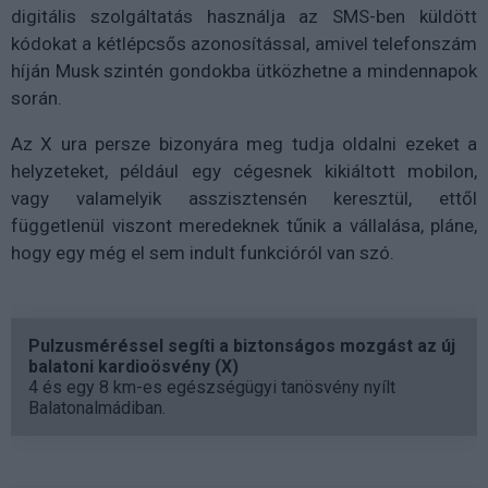
digitális szolgáltatás használja az SMS-ben küldött
kódokat a kétlépcsős azonosítással, amivel telefonszám
híján Musk szintén gondokba ütközhetne a mindennapok
során.
Az X ura persze bizonyára meg tudja oldalni ezeket a
helyzeteket, például egy cégesnek kikiáltott mobilon,
vagy valamelyik asszisztensén keresztül, ettől
függetlenül viszont meredeknek tűnik a vállalása, pláne,
hogy egy még el sem indult funkcióról van szó.
Pulzusméréssel segíti a biztonságos mozgást az új
balatoni kardioösvény (X)
4 és egy 8 km-es egészségügyi tanösvény nyílt
Balatonalmádiban.