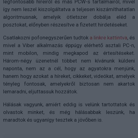
legfontosabb híreiről és más PCW-s tartalmairól, mivel
így nem leszel kiszolgáltatva a teljesen kiszámíthatatlan
algoritmusnak, amelyik ötletszer dobálja eléd a
posztokat, előnyben részesítve a fizetett hirdetéseket.
Csatlakozni pofonegyszerűen tudtok
a linkre kattintva
, és
mivel a Viber alkalmazás éppúgy elérhető asztali PC-n,
mint mobilon, mindig megkapod az értesítéseket.
Három-négy üzenetnél többet nem kívánunk küldeni
naponta, nem az a cél, hogy az agyatokra menjünk,
hanem hogy azokat a híreket, cikkeket, videókat, amelyek
tényleg fontosak, amelyekről biztosan nem akartok
lemaradni, eljuttassuk hozzátok.
Hálásak vagyunk, amiért eddig is velünk tartottatok és
olvastok minket, és még hálásabbak leszünk, ha
maradtok és ugyanígy tesztek a jövőben is.