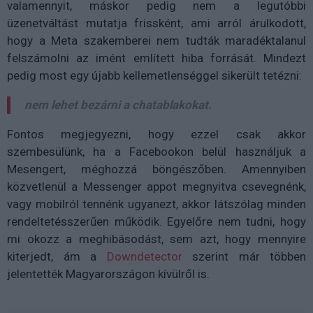
valamennyit, máskor pedig nem a legutóbbi
üzenetváltást mutatja frissként, ami arról árulkodott,
hogy a Meta szakemberei nem tudták maradéktalanul
felszámolni az imént említett hiba forrását. Mindezt
pedig most egy újabb kellemetlenséggel sikerült tetézni:
nem lehet bezárni a chatablakokat.
Fontos megjegyezni, hogy ezzel csak akkor
szembesülünk, ha a Facebookon belül használjuk a
Mesengert, méghozzá böngészőben. Amennyiben
közvetlenül a Messenger appot megnyitva csevegnénk,
vagy mobilról tennénk ugyanezt, akkor látszólag minden
rendeltetésszerűen működik. Egyelőre nem tudni, hogy
mi okozz a meghibásodást, sem azt, hogy mennyire
kiterjedt, ám a
Downdetector
szerint már többen
jelentették Magyarországon kívülről is.