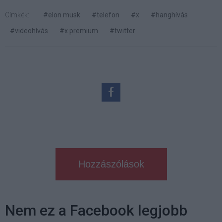
Címkék:
#elon musk
#telefon
#x
#hanghívás
#videohívás
#x premium
#twitter
Hozzászólások
Nem ez a Facebook legjobb