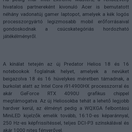
hivatalos partnereként kivonuló Acer is bemutatott
néhány vadonatúj gamer laptopot, amelyek a kék logós
processzorgyártó legizmosabb mobil erőforrásaival
gondoskodnak a csúcskategóriás hordozható
játékélményről.
A kínálat tetején az új Predator Helios 18 és 16
notebookok foglalnak helyet, amelyek a nevüket
beigazolva 18 és 16 hüvelykes méretben támadnak, a
burkolat alatt az Intel Core i914900HX processzorral és
akár GeForce RTX 4090U grafikus chippel
megtámogatva. Az új Heliosokba tehát a lehető legjobb
hardver kerül, az élményt pedig a WQXGA felbontású
MiniLED kijelzők emelik tovább, 16:10-es képaránnyal,
250 Hz-es képfrissítéssel, teljes DCI-P3 színskálával és
akár 1000 nites fényerővel.