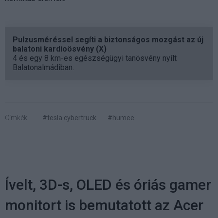
Pulzusméréssel segíti a biztonságos mozgást az új
balatoni kardioösvény (X)
4 és egy 8 km-es egészségügyi tanösvény nyílt
Balatonalmádiban.
Címkék:
#tesla cybertruck
#humee
Ívelt, 3D-s, OLED és óriás gamer
monitort is bemutatott az Acer