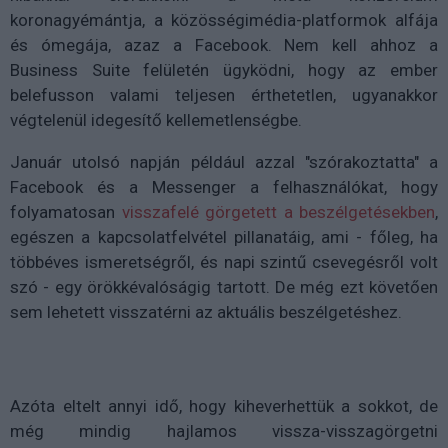
koronagyémántja, a közösségimédia-platformok alfája
és ómegája, azaz a Facebook. Nem kell ahhoz a
Business Suite felületén ügyködni, hogy az ember
belefusson valami teljesen érthetetlen, ugyanakkor
végtelenül idegesítő kellemetlenségbe.
Január utolsó napján például azzal "szórakoztatta" a
Facebook és a Messenger a felhasználókat, hogy
folyamatosan
visszafelé görgetett a beszélgetésekben
,
egészen a kapcsolatfelvétel pillanatáig, ami - főleg, ha
többéves ismeretségről, és napi szintű csevegésről volt
szó - egy örökkévalóságig tartott. De még ezt követően
sem lehetett visszatérni az aktuális beszélgetéshez.
Azóta eltelt annyi idő, hogy kiheverhettük a sokkot, de
még mindig hajlamos vissza-visszagörgetni