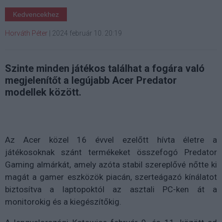
Kedvencekhez
Horváth Péter
|
2024 február 10. 20:19
Szinte minden játékos találhat a fogára való
megjelenítőt a legújabb Acer Predator
modellek között.
Az Acer közel 16 évvel ezelőtt hívta életre a
játékosoknak szánt termékeket összefogó Predator
Gaming almárkát, amely azóta stabil szereplővé nőtte ki
magát a gamer eszközök piacán, szerteágazó kínálatot
biztosítva a laptopoktól az asztali PC-ken át a
monitorokig és a kiegészítőkig.