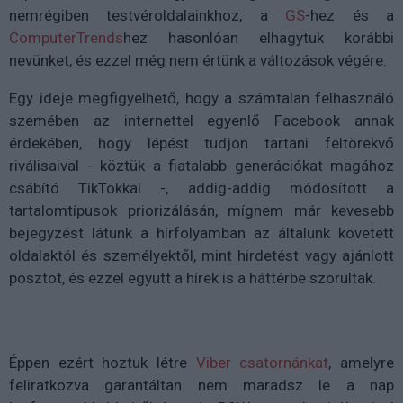
nemrégiben testvéroldalainkhoz, a
GS
-hez és a
ComputerTrends
hez hasonlóan elhagytuk korábbi
nevünket, és ezzel még nem értünk a változások végére.
Egy ideje megfigyelhető, hogy a számtalan felhasználó
szemében az internettel egyenlő Facebook annak
érdekében, hogy lépést tudjon tartani feltörekvő
riválisaival - köztük a fiatalabb generációkat magához
csábító TikTokkal -, addig-addig módosított a
tartalomtípusok priorizálásán, mígnem már kevesebb
bejegyzést látunk a hírfolyamban az általunk követett
oldalaktól és személyektől, mint hirdetést vagy ajánlott
posztot, és ezzel együtt a hírek is a háttérbe szorultak.
Éppen ezért hoztuk létre
Viber csatornánkat
, amelyre
feliratkozva garantáltan nem maradsz le a nap