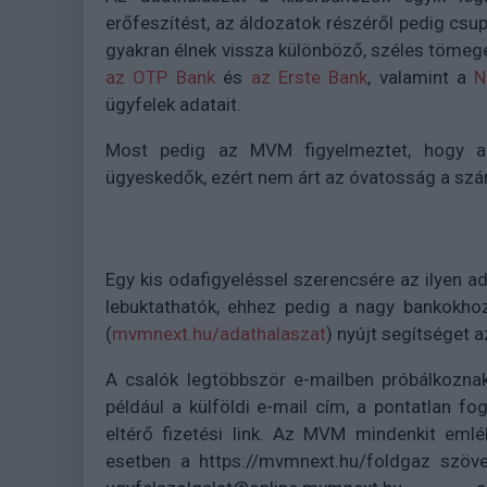
erőfeszítést, az áldozatok részéről pedig csu
gyakran élnek vissza különböző, széles tömege
az OTP Bank
és
az Erste Bank
, valamint a
N
ügyfelek adatait.
Most pedig az MVM figyelmeztet, hogy a
ügyeskedők, ezért nem árt az óvatosság a szám
Egy kis odafigyeléssel szerencsére az ilyen 
lebuktathatók, ehhez pedig a nagy bankokho
(
mvmnext.hu/adathalaszat
) nyújt segítséget 
A csalók legtöbbször e-mailben próbálkoznak,
például a külföldi e-mail cím, a pontatlan fog
eltérő fizetési link. Az MVM mindenkit eml
esetben a https://mvmnext.hu/foldgaz szöve