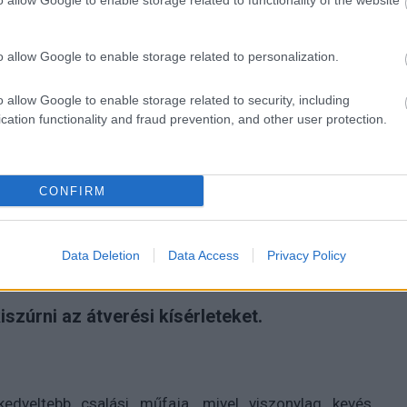
o allow Google to enable storage related to functionality of the website
Tetszik
o allow Google to enable storage related to personalization.
o allow Google to enable storage related to security, including
M nevével élnek vissza
cation functionality and fraud prevention, and other user protection.
CONFIRM
Data Deletion
Data Access
Privacy Policy
iszúrni az átverési kísérleteket.
edveltebb csalási műfaja, mivel viszonylag kevés