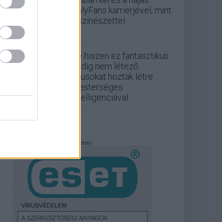
OnlyFans karrierjével, mint
a színészettel
De hiszen ez fantasztikus:
Eddig nem létező
vírusokat hoztak létre
mesterséges
intelligenciával
Hirdetés