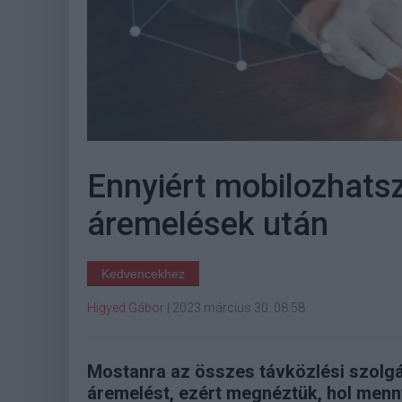
Ennyiért mobilozhatsz
áremelések után
Kedvencekhez
Higyed Gábor
|
2023 március 30. 08:58
Mostanra az összes távközlési szolgál
áremelést, ezért megnéztük, hol menny