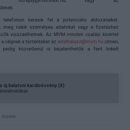
t.hu, a noreply@mvmnext.hu vagy az
denek.
telefonon keresik fel a potenciális áldozataikat.
 meg nekik személyes adatokat vagy a fizetéshez
özők visszaélhetnek. Az MVM minden csalási kísérlet
k a cégnek a történteket az
adathalasz@mvm.hu
címen,
pedig közvetlenül is bejelenthetők a fent linkelt
 új balatoni kardioösvény (X)
atonalmádiban.
#csalás