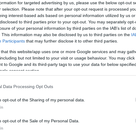
formation for targeted advertising by us, please use the below opt-out s
dosíthatók, de a felek megállapodhatnak abban, hogy
r selection. Please note that after your opt-out request is processed y
áltatónak arra, hogy ezt mégis megtegye.
eing interest-based ads based on personal information utilized by us or
disclosed to third parties prior to your opt-out. You may separately opt-
akkor az a rossz hírünk, hogy ehhez te is hozzájárultál.
losure of your personal information by third parties on the IAB’s list of
t ez egyébként nem ördögtől való dolog; nem véletlen,
. This information may also be disclosed by us to third parties on the
IA
Participants
that may further disclose it to other third parties.
kezik arról, hogy a szolgáltatók élhetnek ezzel a
pített olyan passzusokat is az általános szerződési
 that this website/app uses one or more Google services and may gath
oldalú szerződésmódosítást például akkor, ha arra
including but not limited to your visit or usage behaviour. You may click 
 to Google and its third-party tags to use your data for below specifi
ekében kerül sor. Egészen a közelmúltig az egyoldalú
ogle consent section.
lt nem számítva - többnyire olyan esetekben volt
s valamely kevésbé lényeges részét érintette, vagy a
l Data Processing Opt Outs
ott.
él te is PCW Max tag!
o opt-out of the Sharing of my personal data.
In
ikkünket és élvezd a tagoknak
o opt-out of the Sale of my Personal Data.
eket egész hónapban akár egy
In
zelet áráért!