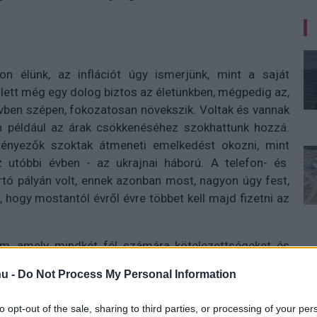
 élünk, az inflációt úgy ismerjünk, mint a saját
llett még egy dolog biztos az életünkben, mégpedig az,
vben szépen, fokozatosan növekszik. Voltak és vannak
ban például az árak csökkenéséhez szokhattunk hozzá.
tényezők szoktak átmeneti emelkedést okozni, mint
z utóbbi évben - az ukrajnai háború. A telefon- és
artó pályán volt, ennek azonban most, nagyon úgy fest,
hogy mostantól évről évre többet kell majd fizetni az
m, amely mindkét fél számára kötelezettségeket és
 esetében a szerződés tartalmazza a szolgáltatás
u -
Do Not Process My Personal Information
díjcsomagban foglalt lebeszélhető percek számát, a
feltöltési sebességeket, a roaming zónákat), valamint
to opt-out of the sale, sharing to third parties, or processing of your per
z adott szolgáltatás igénybevételéért fizetnie. A