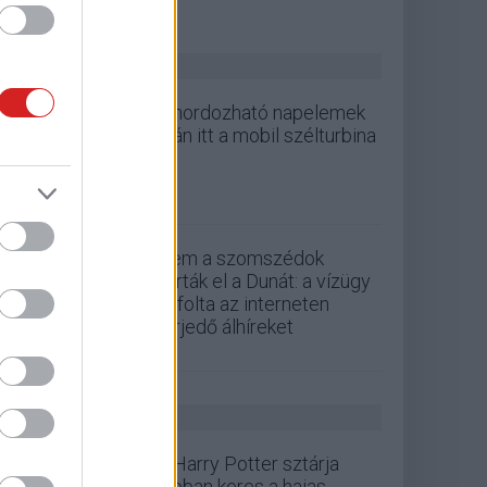
ZÖLD PÁLYA
A hordozható napelemek
után itt a mobil szélturbina
Nem a szomszédok
zárták el a Dunát: a vízügy
cáfolta az interneten
terjedő álhíreket
GS HÍREK
A Harry Potter sztárja
jobban keres a hajas