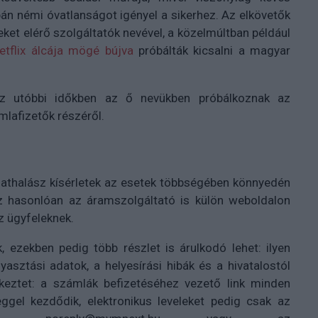
pán némi óvatlanságot igényel a sikerhez. Az elkövetők
ket elérő szolgáltatók nevével, a közelmúltban például
etflix álcája mögé bújva
próbálták kicsalni a magyar
z utóbbi időkben az ő nevükben próbálkoznak az
lafizetők részéről.
adathalász kísérletek az esetek többségében könnyedén
z hasonlóan az áramszolgáltató is külön weboldalon
az ügyfeleknek.
 ezekben pedig több részlet is árulkodó lehet: ilyen
yasztási adatok, a helyesírási hibák és a hivatalostól
ékeztet: a számlák befizetéséhez vezető link minden
ggel kezdődik, elektronikus leveleket pedig csak az