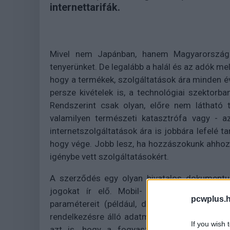
internettarifák.
Mivel nem Japánban, hanem Magyarországon
tenyerünket. De legalább a halál és az adók me
hogy a termékek, szolgáltatások ára minden é
persze kivételek is, a technológiai szektor
Rendszerint csak olyan, előre nem látható 
valamilyen természeti katasztrófa vagy - a
internetszolgáltatások ára is jobbára lefelé t
hogy vége. Jobb lesz, ha hozzászokunk ahhoz, 
igénybe vett szolgáltatásokért.
A szerződés egy olyan hivatalos dokumentu
jogokat ír elő. Mobil- és internettarifák
pcwplus.h
paramétereit (például, de nem kizárólag a 
rendelkezésre álló adatmennyiséget, a le- és 
If you wish 
azt is, hogy a fogyasztónak mennyit kell a