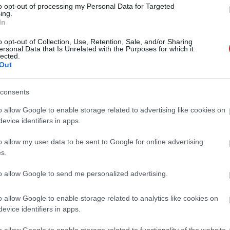
to opt-out of processing my Personal Data for Targeted
ing.
In
ipróbálom
o opt-out of Collection, Use, Retention, Sale, and/or Sharing
ersonal Data that Is Unrelated with the Purposes for which it
lected.
Out
 vagyok,
bejelentkezem
consents
o allow Google to enable storage related to advertising like cookies on
evice identifiers in apps.
 új balatoni kardioösvény (X)
o allow my user data to be sent to Google for online advertising
atonalmádiban.
s.
to allow Google to send me personalized advertising.
on
#yettel
#vodafone
#telekom
#digi
o allow Google to enable storage related to analytics like cookies on
evice identifiers in apps.