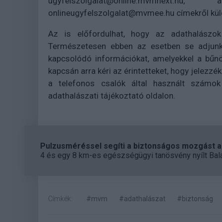
ugyfelszolgalat@online.mvmnex
onlineugyfelszolgalat@mvmee.hu címekről kül
Az is előfordulhat, hogy az adathalászok 
Természetesen ebben az esetben se adjunk
kapcsolódó információkat, amelyekkel a bűn
kapcsán arra kéri az érintetteket, hogy jelezzé
a telefonos csalók által használt számok 
adathalászati tájékoztató oldalon.
Pulzusméréssel segíti a biztonságos mozgást az
4 és egy 8 km-es egészségügyi tanösvény nyílt Bal
Címkék:
#mvm
#adathalászat
#biztonság