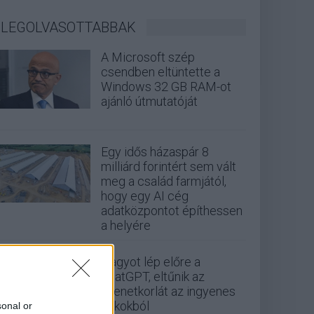
LEGOLVASOTTABBAK
A Microsoft szép
csendben eltüntette a
Windows 32 GB RAM-ot
ajánló útmutatóját
Egy idős házaspár 8
milliárd forintért sem vált
meg a család farmjától,
hogy egy AI cég
adatközpontot építhessen
a helyére
Nagyot lép előre a
ChatGPT, eltűnik az
üzenetkorlát az ingyenes
fiókokból
sonal or