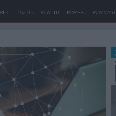
ÍREK
TESZTEK
PCW.LITE
PCW.PRO
PCW.MAST