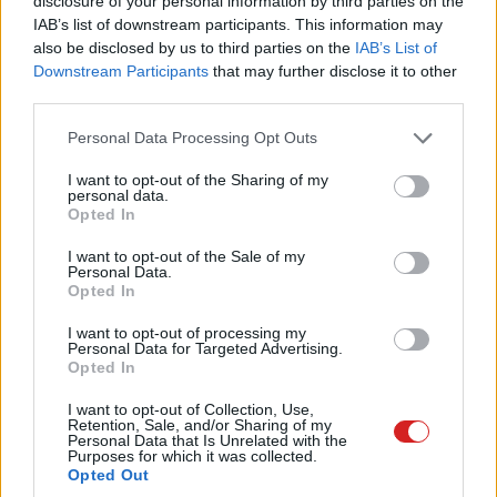
disclosure of your personal information by third parties on the
IAB’s list of downstream participants. This information may
also be disclosed by us to third parties on the
IAB’s List of
Címkék:
#bill gates
#samsung
#z fold 4
Downstream Participants
that may further disclose it to other
third parties.
Please note that this website/app uses one or more Google
Personal Data Processing Opt Outs
services and may gather and store information including but
not limited to your visit or usage behaviour. You may click to
I want to opt-out of the Sharing of my
personal data.
grant or deny consent to Google and its third-party tags to
5+3 Spotify-trükk, amit
Opted In
use your data for below specified purposes in below Google
consent section.
I want to opt-out of the Sale of my
valószínűleg nem ismertél
Personal Data.
Opted In
Kedvencekhez
I want to opt-out of processing my
Personal Data for Targeted Advertising.
Opted In
Andersen Dávid
|
2023 január 29. 13:04
I want to opt-out of Collection, Use,
Retention, Sale, and/or Sharing of my
Personal Data that Is Unrelated with the
A népszerű zenei streamingplatform tartogat
Purposes for which it was collected.
pár ügyes funkciót, ha tudod, hol keresd.
Opted Out