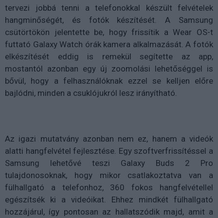
tervezi jobbá tenni a telefonokkal készült felvételek
hangminőségét, és fotók készítését. A Samsung
csütörtökön jelentette be, hogy frissítik a Wear OS-t
futtató Galaxy Watch órák kamera alkalmazását. A fotók
elkészítését eddig is remekül segítette az app,
mostantól azonban egy új zoomolási lehetőséggel is
bővül, hogy a felhasználóknak ezzel se kelljen előre
bajlódni, minden a csuklójukról lesz irányítható.
Az igazi mutatvány azonban nem ez, hanem a videók
alatti hangfelvétel fejlesztése. Egy szoftverfrissítéssel a
Samsung lehetővé teszi Galaxy Buds 2 Pro
tulajdonosoknak, hogy mikor csatlakoztatva van a
fülhallgató a telefonhoz, 360 fokos hangfelvétellel
egészítsék ki a videóikat. Ehhez mindkét fülhallgató
hozzájárul, így pontosan az hallatszódik majd, amit a