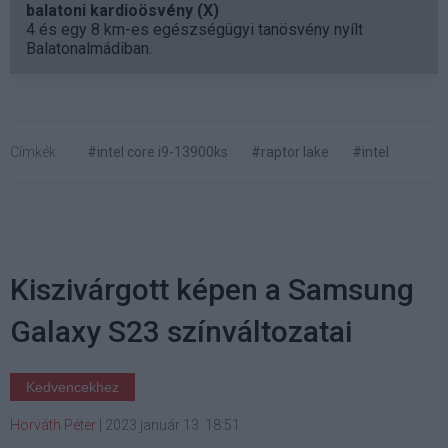
balatoni kardioösvény (X)
4 és egy 8 km-es egészségügyi tanösvény nyílt
Balatonalmádiban.
Címkék:
#intel core i9-13900ks
#raptor lake
#intel
Kiszivárgott képen a Samsung
Galaxy S23 színváltozatai
Kedvencekhez
Horváth Péter
|
2023 január 13. 18:51