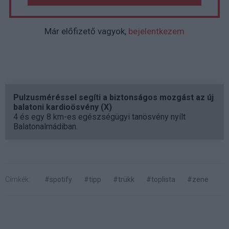
Már előfizető vagyok,
bejelentkezem
Pulzusméréssel segíti a biztonságos mozgást az új
balatoni kardioösvény (X)
4 és egy 8 km-es egészségügyi tanösvény nyílt
Balatonalmádiban.
Címkék:
#spotify
#tipp
#trükk
#toplista
#zene