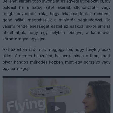
Be lehet állítani több útvonalat és egyedi úticélokat is, így
például ha a hátsó ajtót akarjuk ellenőriztetni vagy
megbizonyosodni róla, hogy lekapcsoltunk-e mindent,
gond nélkül megtehetjük a minidrón segítségével. Ha
valami rendellenességet észlel az eszköz, akkor arra is
utasíthatjuk, hogy egy helyben lebegve, a kamerával
körbeforogva figyeljen.
Azt azonban érdemes megjegyezni, hogy tényleg csak
akkor érdemes használni, ha senki nincs otthon, mert
olyan hangos működés közben, mint egy porszívó vagy
egy turmixgép.