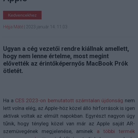
Kedvencekhez
Héjja Máté
|
2023 január 14. 11:03
Ugyan a cég vezetői rendre kiállnak amellett,
hogy nem lenne értelme, most megint
elővették az érintőképernyős MacBook Prók
ötletét.
Ha a
CES 2023-on bemutatott számtalan újdonság
nem
lett volna elég, az Apple-höz közel álló hírforrások is igen
aktívak voltak az elmúlt napokban. Egyrészt nagyon úgy
tűnik, hogy tényleg közel van már az Apple saját AR-
szemüvegének megjelenése, aminek
a többi termék