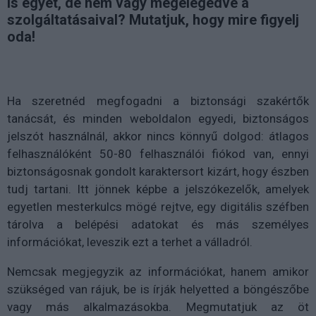
is egyet, de nem vagy megelégedve a
szolgáltatásaival? Mutatjuk, hogy mire figyelj
oda!
Ha szeretnéd megfogadni a biztonsági szakértők
tanácsát, és minden weboldalon egyedi, biztonságos
jelszót használnál, akkor nincs könnyű dolgod: átlagos
felhasználóként 50-80 felhasználói fiókod van, ennyi
biztonságosnak gondolt karaktersort kizárt, hogy észben
tudj tartani. Itt jönnek képbe a jelszókezelők, amelyek
egyetlen mesterkulcs mögé rejtve, egy digitális széfben
tárolva a belépési adatokat és más személyes
információkat, leveszik ezt a terhet a válladról.
Nemcsak megjegyzik az információkat, hanem amikor
szükséged van rájuk, be is írják helyetted a böngészőbe
vagy más alkalmazásokba. Megmutatjuk az öt