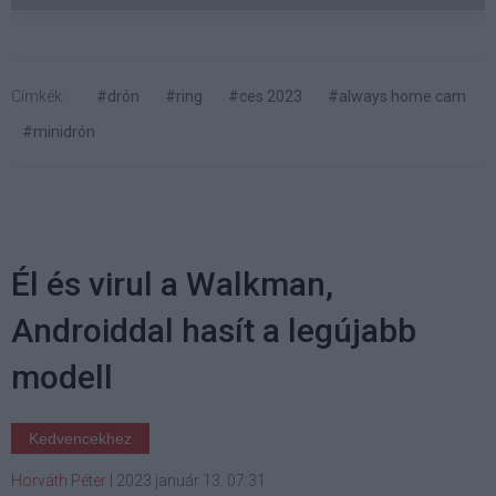
Címkék:
#drón
#ring
#ces 2023
#always home cam
#minidrón
Él és virul a Walkman,
Androiddal hasít a legújabb
modell
Kedvencekhez
Horváth Péter
|
2023 január 13. 07:31