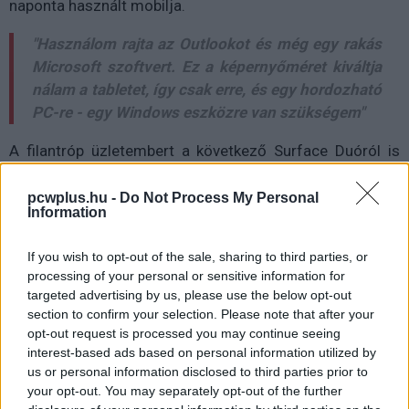
naponta használt mobilja.
"Használom rajta az Outlookot és még egy rakás
Microsoft szoftvert. Ez a képernyőméret kiváltja
nálam a tabletet, így csak erre, és egy hordozható
PC-re - egy Windows eszközre van szükségem"
A filantróp üzletembert a következő Surface Duóról is
kérdezték, Gates azonban sajnos nem tudott (vagy nem
akart) semmilyen információval szolgálni arról a
pcwplus.hu -
Do Not Process My Personal
Information
pletykáról, hogy tényleg dobják-e idén a kétképernyős
kialakítást egy hajlítható panelért.
If you wish to opt-out of the sale, sharing to third parties, or
processing of your personal or sensitive information for
targeted advertising by us, please use the below opt-out
section to confirm your selection. Please note that after your
Pulzusméréssel segíti a biztonságos mozgást az új
opt-out request is processed you may continue seeing
balatoni kardioösvény (X)
interest-based ads based on personal information utilized by
4 és egy 8 km-es egészségügyi tanösvény nyílt
Balatonalmádiban.
us or personal information disclosed to third parties prior to
your opt-out. You may separately opt-out of the further