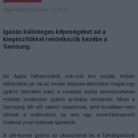
Héjja Máté
|
2023 január 13. 10:55
Igazán különleges képeségeket ad a
kiegészítőkkel rendelkezők kezébe a
Samsung.
Az Apple felhasználók sok-sok éve tudják, milyen
előnyökkel jár, ha az ember teljesen elkötelezi magát egy
gyártó termékei iránt, a receptet pedig természetesen
minden konkurens gyártó próbálja lemásolni. Most a
Samsung állt elő valami olyasmivel, amit korábban nem
láttunk a riválisoktól, és ami egy szemfényvesztő
trükknél jóval többnek ígérkezik.
A dél-koreai gyártó az okosóráival és a fülhallgatóival