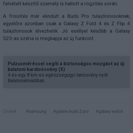
felvételt készítő személy is hallott a rögzítés során.
A frissítés már elindult a Buds Pro tulajdonosoknak,
egyelőre azonban csak a Galaxy Z Fold 4 és Z Flip 4
tulajdonosok élvezhetik. Jó eséllyel később a Galaxy
S23-as széria is megkapja az új funkciót.
Pulzusméréssel segíti a biztonságos mozgást az új
balatoni kardioösvény (X)
4 és egy 8 km-es egészségügyi tanösvény nyílt
Balatonalmádiban.
Címkék:
#samsung
#galaxy buds 2 pro
#galaxy watch