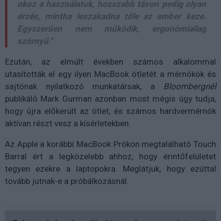
okoz a használatuk, hosszabb távon pedig olyan
érzés, mintha leszakadna tőle az ember keze.
Egyszerűen nem működik, ergonómiailag
szörnyű."
Ezután, az elmúlt években számos alkalommal
utasították el egy ilyen MacBook ötletét a mérnökök és
sajtónak nyilatkozó munkatársak, a
Bloombergnél
publikáló Mark Gurman azonban most mégis úgy tudja,
hogy újra előkerült az ötlet, és számos hardvermérnök
aktívan részt vesz a kísérletekben.
Az Apple a korábbi MacBook Prókon megtalálható Touch
Barral ért a legközelebb ahhoz, hogy érintőfelületet
tegyen ezekre a laptopokra. Meglátjuk, hogy ezúttal
tovább jutnak-e a próbálkozásnál.