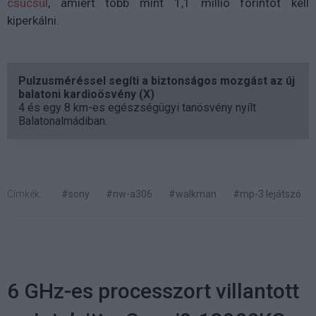
csücsül
, amiért több mint 1,1 millió forintot kell
kiperkálni.
Pulzusméréssel segíti a biztonságos mozgást az új
balatoni kardioösvény (X)
4 és egy 8 km-es egészségügyi tanösvény nyílt
Balatonalmádiban.
Címkék:
#sony
#nw-a306
#walkman
#mp-3 lejátszó
6 GHz-es processzort villantott