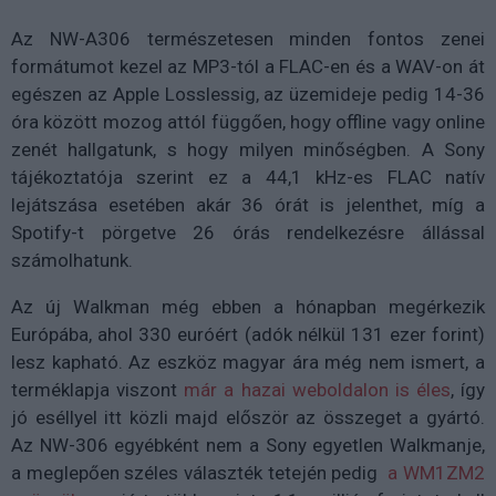
Az NW-A306 természetesen minden fontos zenei
formátumot kezel az MP3-tól a FLAC-en és a WAV-on át
egészen az Apple Losslessig, az üzemideje pedig 14-36
óra között mozog attól függően, hogy offline vagy online
zenét hallgatunk, s hogy milyen minőségben. A Sony
tájékoztatója szerint ez a 44,1 kHz-es FLAC natív
lejátszása esetében akár 36 órát is jelenthet, míg a
Spotify-t pörgetve 26 órás rendelkezésre állással
számolhatunk.
Az új Walkman még ebben a hónapban megérkezik
Európába, ahol 330 euróért (adók nélkül 131 ezer forint)
lesz kapható. Az eszköz magyar ára még nem ismert, a
terméklapja viszont
már a hazai weboldalon is éles
, így
jó eséllyel itt közli majd először az összeget a gyártó.
Az NW-306 egyébként nem a Sony egyetlen Walkmanje,
a meglepően széles választék tetején pedig
a WM1ZM2