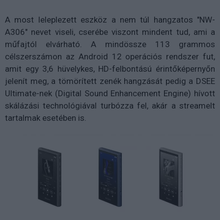
A most leleplezett eszköz a nem túl hangzatos "NW-
A306" nevet viseli, cserébe viszont mindent tud, ami a
műfajtól elvárható. A mindössze 113 grammos
célszerszámon az Android 12 operációs rendszer fut,
amit egy 3,6 hüvelykes, HD-felbontású érintőképernyőn
jelenít meg, a tömörített zenék hangzását pedig a DSEE
Ultimate-nek (Digital Sound Enhancement Engine) hívott
skálázási technológiával turbózza fel, akár a streamelt
tartalmak esetében is.