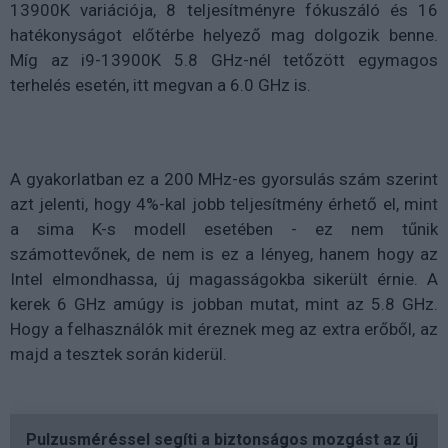
13900K variációja, 8 teljesítményre fókuszáló és 16
hatékonyságot előtérbe helyező mag dolgozik benne.
Míg az i9-13900K 5.8 GHz-nél tetőzött egymagos
terhelés esetén, itt megvan a 6.0 GHz is.
A gyakorlatban ez a 200 MHz-es gyorsulás szám szerint
azt jelenti, hogy 4%-kal jobb teljesítmény érhető el, mint
a sima K-s modell esetében - ez nem tűnik
számottevőnek, de nem is ez a lényeg, hanem hogy az
Intel elmondhassa, új magasságokba sikerült érnie. A
kerek 6 GHz amúgy is jobban mutat, mint az 5.8 GHz.
Hogy a felhasználók mit éreznek meg az extra erőből, az
majd a tesztek során kiderül.
Pulzusméréssel segíti a biztonságos mozgást az új