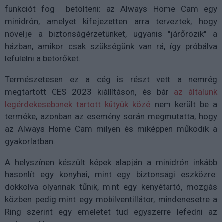
funkciót fog betölteni: az Always Home Cam egy
minidrón, amelyet kifejezetten arra terveztek, hogy
növelje a biztonságérzetünket, ugyanis "járőrözik" a
házban, amikor csak szükségünk van rá, így próbálva
lefülelni a betörőket.
Természetesen ez a cég is részt vett a nemrég
megtartott CES 2023 kiállításon, és bár
az általunk
legérdekesebbnek tartott kütyük közé
nem került be a
terméke, azonban az esemény során megmutatta, hogy
az Always Home Cam milyen és miképpen működik a
gyakorlatban.
A helyszínen készült képek alapján a minidrón inkább
hasonlít egy konyhai, mint egy biztonsági eszközre:
dokkolva olyannak tűnik, mint egy kenyétartó, mozgás
közben pedig mint egy mobilventillátor, mindenesetre a
Ring szerint egy emeletet tud egyszerre lefedni az