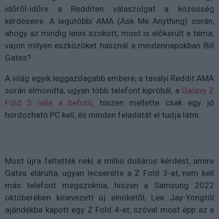
időről-időre a Redditen válaszolgat a közösség
kérdéseire. A legutóbbi AMA (Ask Me Anything) során,
ahogy az mindig lenni szokott, most is előkerült a téma;
vajon milyen eszközöket használ a mindennapokban Bill
Gates?
A világ egyik leggazdagabb embere, a tavalyi Reddit AMA
során elmondta, ugyan több telefont kipróbál, a
Galaxy Z
Fold 3 nála a befutó
, hiszen mellette csak egy jó
hordozható PC kell, és minden feladatát el tudja látni.
Most újra feltették neki a millió dolláros kérdést, amire
Gates elárulta, ugyan lecserélte a Z Fold 3-at, nem kell
más telefont megszoknia, hiszen a Samsung 2022
októberében kinevezett új elnökétől, Lee Jay-Yongtól
ajándékba kapott egy Z Fold 4-et, szóval most épp az a