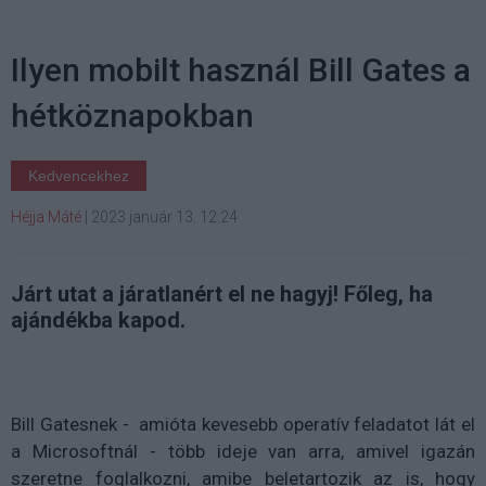
Ilyen mobilt használ Bill Gates a
hétköznapokban
Kedvencekhez
Héjja Máté
|
2023 január 13. 12:24
Járt utat a járatlanért el ne hagyj! Főleg, ha
ajándékba kapod.
Bill Gatesnek - amióta kevesebb operatív feladatot lát el
a Microsoftnál - több ideje van arra, amivel igazán
szeretne foglalkozni, amibe beletartozik az is, hogy