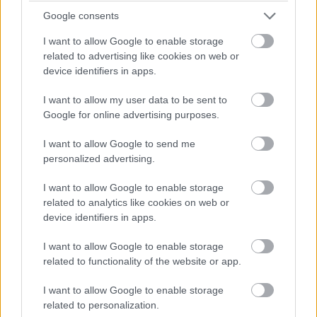
Google consents
I want to allow Google to enable storage
A
Spotify
a streaming-éra egyik legkomolyabb
related to advertising like cookies on web or
device identifiers in apps.
sikertörténete, az
oldal felhasználóinak száma
közelíti a
félmilliárdot (a tavalyi év harmadik negyedévében már
I want to allow my user data to be sent to
456 millió felett járt a számuk), akik 80 millió zeneszám
Google for online advertising purposes.
és négymillió podcast között tobzódhatnak.
I want to allow Google to send me
Az okostelefonokon és desktop-alkalmazásként is
personalized advertising.
elérhető kliensprogram viszonylag felhasználóbarát, a
I want to allow Google to enable storage
kezeléséhez nincs szükség informatikai diplomára, a
related to analytics like cookies on web or
Spotify ajánló algoritmusa pedig kellemes
device identifiers in apps.
meglepetéseket okozhat a vájtfülű zenebarátoknak is. A
felhasználók akár ingyenesen is használhatják a
I want to allow Google to enable storage
related to functionality of the website or app.
felületet, ilyenkor reklámüzeneteket kell meghallgatniuk,
illetve bizonyos funkciók nem működnek, a havi
I want to allow Google to enable storage
tízdolláros Spotify Premium előfizetés azonban
related to personalization.
rengeteg előnnyel jár, a reklámmentességtől az offline