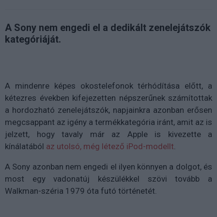
A Sony nem engedi el a dedikált zenelejátszók
kategóriáját.
A mindenre képes okostelefonok térhódítása előtt, a
kétezres években kifejezetten népszerűnek számítottak
a hordozható zenelejátszók, napjainkra azonban erősen
megcsappant az igény a termékkategória iránt, amit az is
jelzett, hogy tavaly már az Apple is kivezette a
kínálatából
az utolsó, még létező iPod-modellt
.
A Sony azonban nem engedi el ilyen könnyen a dolgot, és
most egy vadonatúj készülékkel szövi tovább a
Walkman-széria 1979 óta futó történetét.