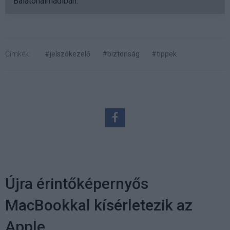
Balatonalmádiban.
Címkék:
#jelszókezelő
#biztonság
#tippek
Újra érintőképernyős
MacBookkal kísérletezik az
Apple