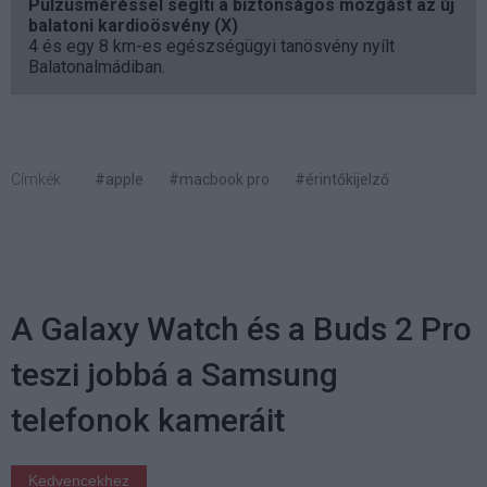
Pulzusméréssel segíti a biztonságos mozgást az új
balatoni kardioösvény (X)
4 és egy 8 km-es egészségügyi tanösvény nyílt
Balatonalmádiban.
Címkék:
#apple
#macbook pro
#érintőkijelző
A Galaxy Watch és a Buds 2 Pro
teszi jobbá a Samsung
telefonok kameráit
Kedvencekhez