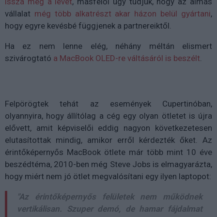
issza meg a levét
, másfelől úgy tudjuk, hogy az almás
vállalat
még több alkatrészt akar házon belül gyártani
,
hogy egyre kevésbé függjenek a partnereiktől.
Ha ez nem lenne elég, néhány méltán elismert
szivárogtató
a MacBook OLED-re váltásáról is beszélt
.
Felpörögtek tehát az események Cupertinóban,
olyannyira, hogy állítólag a cég egy olyan ötletet is újra
elővett, amit képviselői eddig nagyon következetesen
elutasítottak mindig, amikor erről kérdezték őket. Az
érintőképernyős MacBook ötlete már több mint 10 éve
beszédtéma, 2010-ben még Steve Jobs is elmagyarázta,
hogy miért nem jó ötlet megvalósítani egy ilyen laptopot:
"Az érintőképernyős felületek nem működnek
vertikálisan. Szuper demó, de hamar fájdalmat