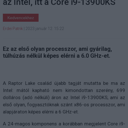
az Intel, itt a Core i9-13900KS
Kedvencekhez
Erdei Patrik
|
2023 január 12. 15:22
Ez az első olyan processzor, ami gyárilag,
túlhúzás nélkül képes elérni a 6.0 GHz-et.
A Raptor Lake család újabb tagját mutatta be ma az
Intel: mától kapható nem kimondottan szerény, 699
dolláros (adó nélküli) áron az Intel i9-13900KS, ami az
első olyan, fogyasztóknak szánt x86-os processzor, ami
alapjáraton képes elérni a 6 GHz-et.
A 24-magos komponens a korábban megjelent Core i9-