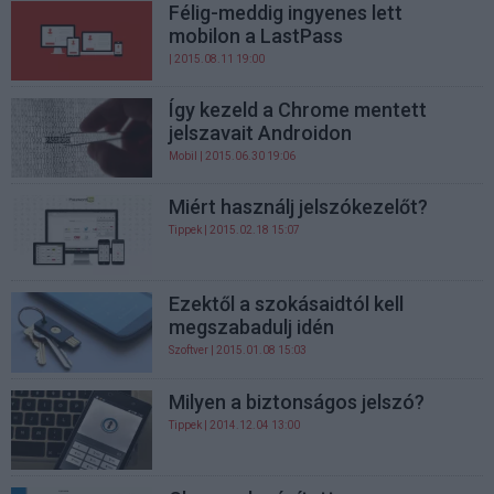
Félig-meddig ingyenes lett
mobilon a LastPass
| 2015.08.11 19:00
Így kezeld a Chrome mentett
jelszavait Androidon
Mobil
| 2015.06.30 19:06
Miért használj jelszókezelőt?
Tippek
| 2015.02.18 15:07
Ezektől a szokásaidtól kell
megszabadulj idén
Szoftver
| 2015.01.08 15:03
Milyen a biztonságos jelszó?
Tippek
| 2014.12.04 13:00