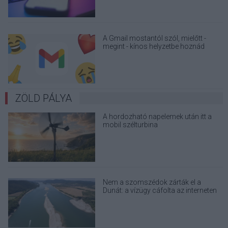
A Gmail mostantól szól, mielőtt -
megint - kínos helyzetbe hoznád
magad
ZÖLD PÁLYA
A hordozható napelemek után itt a
mobil szélturbina
Nem a szomszédok zárták el a
Dunát: a vízügy cáfolta az interneten
terjedő álhíreket