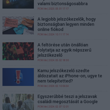
valami biztonságosabbra
PCW.lite
| 2025.05.01 17:17
A legjobb jelszókezelők, hogy
biztonságban legyen minden
online fiókod
PCW.lite
| 2024.10.11 17:14
A feltörése után önállóan
folytatja az egyik népszerű
jelszókezelő
PCW.lite
| 2024.05.02 18:30
Kamu jelszókezelő szedte
áldozatait az iPhone-on, ugye te
nem telepítetted?
PCW.lite
| 2024.02.10 06:54
Egyszerűbbé teszi a jelszavak
családi megosztását a Google
PCW.lite
| 2024.02.07 12:01