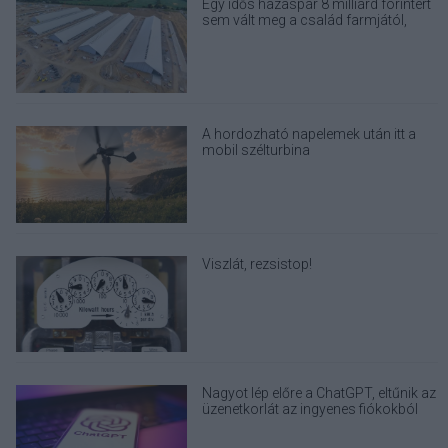
Egy idős házaspár 8 milliárd forintért
sem vált meg a család farmjától,
hogy egy AI cég adatközpontot
építhessen a helyére
A hordozható napelemek után itt a
mobil szélturbina
Viszlát, rezsistop!
Nagyot lép előre a ChatGPT, eltűnik az
üzenetkorlát az ingyenes fiókokból