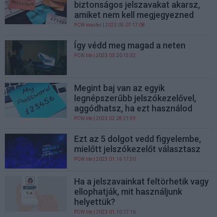
biztonságos jelszavakat akarsz,
amiket nem kell megjegyezned
PCW.master
| 2023.05.07 17:08
Így védd meg magad a neten
PCW.lite
| 2023.03.20 15:32
Megint baj van az egyik
legnépszerűbb jelszókezelővel,
aggódhatsz, ha ezt használod
PCW.lite
| 2023.02.28 21:59
Ezt az 5 dolgot vedd figyelembe,
mielőtt jelszókezelőt választasz
PCW.lite
| 2023.01.16 17:50
Ha a jelszavainkat feltörhetik vagy
ellophatják, mit használjunk
helyettük?
PCW.lite
| 2023.01.10 17:16