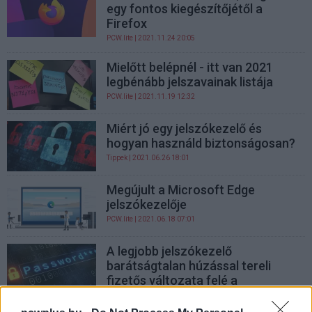
egy fontos kiegészítőjétől a
Firefox
PCW.lite
| 2021.11.24 20:05
Mielőtt belépnél - itt van 2021
legbénább jelszavainak listája
PCW.lite
| 2021.11.19 12:32
Miért jó egy jelszókezelő és
hogyan használd biztonságosan?
Tippek
| 2021.06.26 18:01
Megújult a Microsoft Edge
jelszókezelője
PCW.lite
| 2021.06.18 07:01
A legjobb jelszókezelő
barátságtalan húzással tereli
fizetős változata felé a
felhasználókat
PCW.lite
| 2021.02.17 10:30