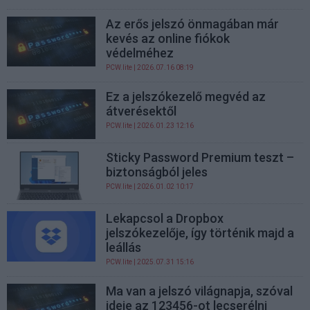
Az erős jelszó önmagában már
kevés az online fiókok
védelméhez
PCW.lite
| 2026.07.16 08:19
Ez a jelszókezelő megvéd az
átverésektől
PCW.lite
| 2026.01.23 12:16
Sticky Password Premium teszt –
biztonságból jeles
PCW.lite
| 2026.01.02 10:17
Lekapcsol a Dropbox
jelszókezelője, így történik majd a
leállás
PCW.lite
| 2025.07.31 15:16
Ma van a jelszó világnapja, szóval
ideje az 123456-ot lecserélni