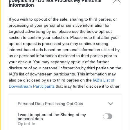
pcwplus.hu -
Do Not Process My Personal
Information
Még mindig a LastPass a
jelszókezelők királya
If you wish to opt-out of the sale, sharing to third parties, or
#oszdazészt
| 2020.08.26 16:30
processing of your personal or sensitive information for
targeted advertising by us, please use the below opt-out
Fontos újításokat hoz a Dropbox
section to confirm your selection. Please note that after your
opt-out request is processed you may continue seeing
PCW.lite
| 2020.07.25 11:59
interest-based ads based on personal information utilized by
us or personal information disclosed to third parties prior to
your opt-out. You may separately opt-out of the further
Saját jelszókezelőn dolgozik a
disclosure of your personal information by third parties on the
Dropbox
IAB’s list of downstream participants. This information may
PCW.lite
| 2020.06.06 14:59
also be disclosed by us to third parties on the
IAB’s List of
Downstream Participants
that may further disclose it to other
Szerezd meg velünk: Steganos
third parties.
Privacy Suite 20
PCW.master
| 2019.11.08 16:02
Please note that this website/app uses one or more Google
Personal Data Processing Opt Outs
services and may gather and store information including but
Leegyszerűsíti a jelszókezelést a
not limited to your visit or usage behaviour. You may click to
I want to opt-out of the Sharing of my
personal data.
Firefox Lockbox
grant or deny consent to Google and its third-party tags to
Opted In
PCW.lite
| 2019.03.28 08:30
use your data for below specified purposes in below Google