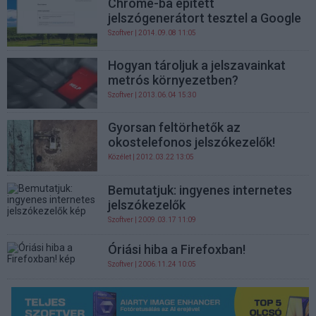
Chrome-ba épített
jelszógenerátort tesztel a Google
Szoftver
| 2014.09.08 11:05
Hogyan tároljuk a jelszavainkat
metrós környezetben?
Szoftver
| 2013.06.04 15:30
Gyorsan feltörhetők az
okostelefonos jelszókezelők!
Közélet
| 2012.03.22 13:05
Bemutatjuk: ingyenes internetes
jelszókezelők
Szoftver
| 2009.03.17 11:09
Óriási hiba a Firefoxban!
Szoftver
| 2006.11.24 10:05