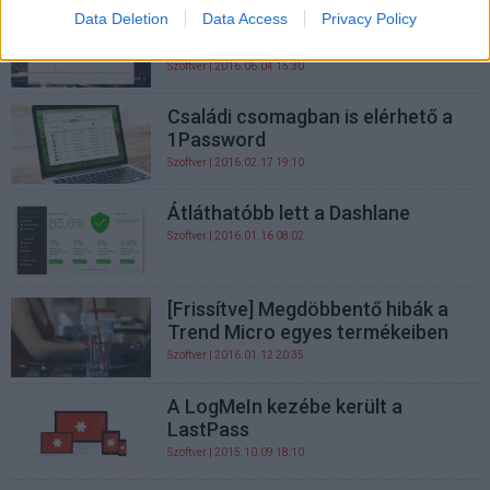
Jobb kikapcsolni a KeePass
Data Deletion
Data Access
Privacy Policy
frissítéskeresőjét
Szoftver
| 2016.06.04 15:30
Családi csomagban is elérhető a
1Password
Szoftver
| 2016.02.17 19:10
Átláthatóbb lett a Dashlane
Szoftver
| 2016.01.16 08:02
[Frissítve] Megdöbbentő hibák a
Trend Micro egyes termékeiben
Szoftver
| 2016.01.12 20:35
A LogMeIn kezébe került a
LastPass
Szoftver
| 2015.10.09 18:10