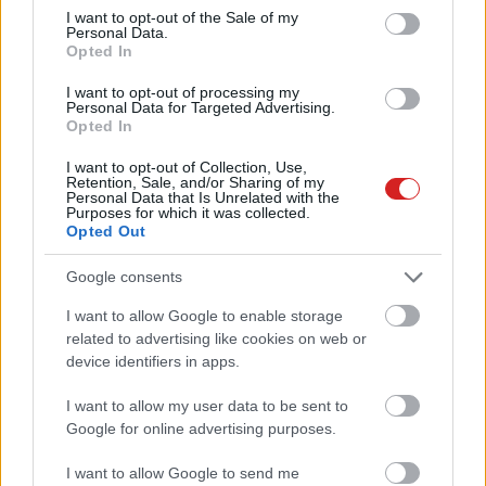
consent section.
I want to opt-out of the Sale of my
Personal Data.
Ezek voltak az év legrosszabb
Opted In
jelszavai
PCW.lite
| 2018.12.17 08:30
I want to opt-out of processing my
Personal Data for Targeted Advertising.
Opted In
10 éves a Chrome, megérkezett
az új dizájn
I want to opt-out of Collection, Use,
PCW.lite
| 2018.09.05 11:30
Retention, Sale, and/or Sharing of my
Personal Data that Is Unrelated with the
Purposes for which it was collected.
Így nyírja ki a jelszavakat a
Opted Out
Dashlane
PCW.lite
| 2018.01.08 09:30
Google consents
I want to allow Google to enable storage
Veszélyes jelszókezelő volt a
related to advertising like cookies on web or
Windows 10-ben
device identifiers in apps.
PCW.lite
| 2017.12.19 08:30
I want to allow my user data to be sent to
Nem találtak csúnya
Google for online advertising purposes.
sebezhetőséget a KeePass-ban
Szoftver
| 2016.11.22 19:30
I want to allow Google to send me