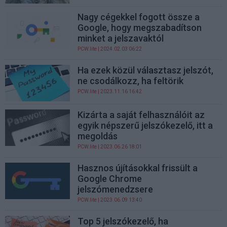
Nagy cégekkel fogott össze a
Google, hogy megszabadítson
minket a jelszavaktól
PCW.lite
| 2024.02.03 06:22
Ha ezek közül választasz jelszót,
ne csodálkozz, ha feltörik
PCW.lite
| 2023.11.16 16:42
Kizárta a saját felhasználóit az
egyik népszerű jelszókezelő, itt a
megoldás
PCW.lite
| 2023.06.26 18:01
Hasznos újításokkal frissült a
Google Chrome
jelszómenedzsere
PCW.lite
| 2023.06.09 13:40
Top 5 jelszókezelő, ha