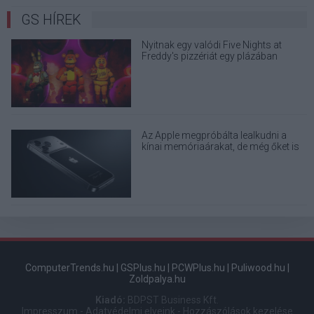
GS HÍREK
Nyitnak egy valódi Five Nights at
Freddy's pizzériát egy plázában
Az Apple megpróbálta lealkudni a
kínai memóriaárakat, de még őket is
elhajtották
ComputerTrends.hu
|
GSPlus.hu
|
PCWPlus.hu
|
Puliwood.hu
|
Zoldpalya.hu
Kiadó:
BDPST Business Kft.
Impresszum
-
Adatvédelmi elveink
-
Hozzászólások kezelése