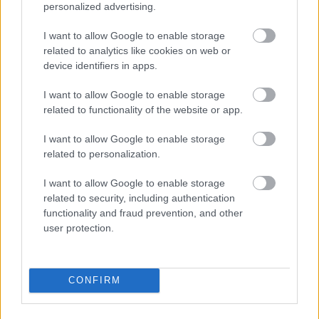
personalized advertising.
Mától eszköztől függetlenül
ingyen használható a LastPass
I want to allow Google to enable storage
Szoftver
| 2016.11.02 18:30
related to analytics like cookies on web or
device identifiers in apps.
Egyéni előfizetéses csomagot
kapott a 1Password
I want to allow Google to enable storage
related to functionality of the website or app.
Szoftver
| 2016.08.04 20:45
I want to allow Google to enable storage
Súlyos sebezhetőségek a
related to personalization.
LastPass jelszókezelőben
Szoftver
| 2016.07.27 16:15
I want to allow Google to enable storage
related to security, including authentication
EU: biztonsági auditot kap a
functionality and fraud prevention, and other
KeePass jelszókezelő
user protection.
Szoftver
| 2016.07.22 17:00
Befoltozták a KeePass
CONFIRM
sérülékenységét
Szoftver
| 2016.06.13 17:10