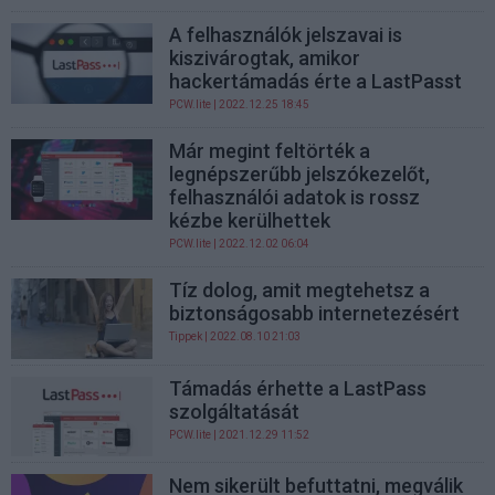
A felhasználók jelszavai is
kiszivárogtak, amikor
hackertámadás érte a LastPasst
PCW.lite
| 2022.12.25 18:45
Már megint feltörték a
legnépszerűbb jelszókezelőt,
felhasználói adatok is rossz
kézbe kerülhettek
PCW.lite
| 2022.12.02 06:04
Tíz dolog, amit megtehetsz a
biztonságosabb internetezésért
Tippek
| 2022.08.10 21:03
Támadás érhette a LastPass
szolgáltatását
PCW.lite
| 2021.12.29 11:52
Nem sikerült befuttatni, megválik