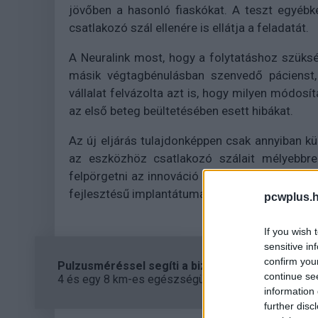
jövőben a hasonló fiaskókat. A teszt egyébk
csatlakozó szál ellenére is ellátja a feladatát.
A Neuralink most, hogy a folytatáshoz szüksé
másik végtagbénulásban szenvedő pácienst, 
vállalat felvázolta azt is, hogy milyen módosí
az első beteg beültetésében esett hibákat.
Az új eljárás tulajdonképpen csak annyiban kü
az eszközhöz csatlakozó szálait mélyebbre
felpörgetni az innováció tesztjét, hogy a vele 
fejlesztésű implantátumával.
pcwplus.h
If you wish 
sensitive in
confirm you
Pulzusméréssel segíti a biztonságos mozgást az
continue se
4 és egy 8 km-es egészségügyi tanösvény nyílt Bal
information 
further disc