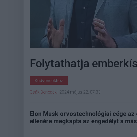
Folytathatja emberkís
Kedvencekhez
Csák Benedek
|
2024 május 22. 07:33
Elon Musk orvostechnológiai cége az 
ellenére megkapta az engedélyt a más