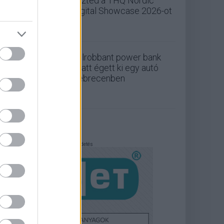
nézted a THQ Nordic
Digital Showcase 2026-ot
Felrobbant power bank
miatt égett ki egy autó
Debrecenben
Hirdetés