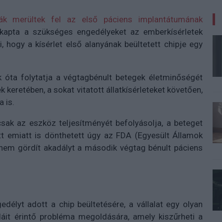
ák merültek fel az első páciens implantátumának
kapta a szükséges engedélyeket az emberkísérletek
, hogy a kísérlet első alanyának beültetett chipje egy
 óta folytatja a végtagbénult betegek életminőségét
 keretében, a sokat vitatott állatkísérleteket követően,
 is.
sak az eszköz teljesítményét befolyásolja, a beteget
tt emiatt is dönthetett úgy az FDA (Egyesült Államok
 nem gördít akadályt a második végtag bénult páciens
délyt adott a chip beültetésére, a vállalat egy olyan
dáit érintő probléma megoldására, amely kiszűrheti a