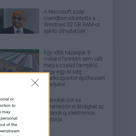
A Microsoft szép
csendben eltüntette a
Windows 32 GB RAM-ot
ajánló útmutatóját
Egy idős házaspár 8
milliárd forintért sem vált
meg a család farmjától,
hogy egy AI cég
adatközpontot építhessen
a helyére
sonal or
Drónokat tölt és
ection to
aknamezőn is átvághat az
ou may
ukránok új elektromos
 personal
motorja
out of the
 downstream