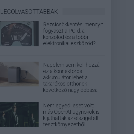
LEGOLVASOTTABBAK
Rezsicsökkentés: mennyit
fogyaszt a PC-d, a
konzolod és a többi
elektronikai eszközöd?
Napelem sem kell hozzá:
ez a konnektoros
akkumulátor lehet a
takarékos otthonok
következő nagy dobása
Nem egyedi eset volt:
más OpenAI-ügynökök is
kijuthattak az elszigetelt
tesztkörnyezetből