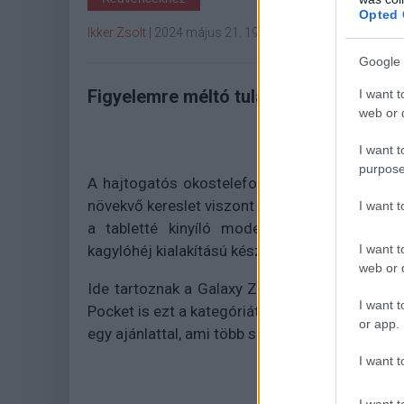
Opted 
Ikker Zsolt
|
2024 május 21. 19:26
Google 
Figyelemre méltó tulajdonságokkal deb
I want t
web or d
I want t
purpose
A hajtogatós okostelefonok ugyan még mind
növekvő kereslet viszont elég jelentős ahhoz, h
I want 
a tabletté kinyíló modellek között váloga
I want t
kagylóhéj kialakítású készülék is a piacon.
web or d
Ide tartoznak a Galaxy ZFlip- és a Motorola 
I want t
Pocket is ezt a kategóriát gyarapítják, rövidese
or app.
egy ajánlattal, ami több szempontból is a konku
I want t
I want t