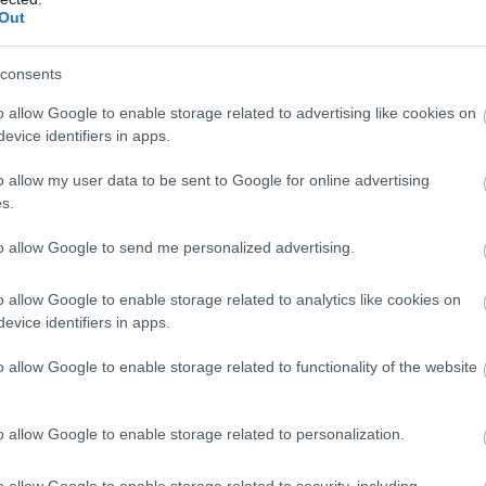
Out
consents
ütálhat a Magic V Flip.
o allow Google to enable storage related to advertising like cookies on
evice identifiers in apps.
o allow my user data to be sent to Google for online advertising
s.
ig nem számítanak tömegterméknek, a folyamatosan
ogy két eltérő irányzatot is eltartson, így már nemcsak
to allow Google to send me personalized advertising.
thatunk, hanem akad néhány összecsukható, vagyis
o allow Google to enable storage related to analytics like cookies on
evice identifiers in apps.
Razr-szériák, de az Oppo Find N3 Flip és a Huawei P50
o allow Google to enable storage related to functionality of the website
n pedig az utóbbiból kinőtt Honor is beszállhat a ringbe
rensekre licitálhat.
o allow Google to enable storage related to personalization.
o allow Google to enable storage related to security, including