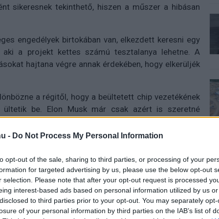
ént sikeresnek tekinthető, hiszen a műszer a hibásan
ges engedélyek birtokában van, elkezdett keresni egy
aki a projekt kettes számú tesztalanya lehetne. A
tásokat hajtana végre annak érdekében, hogy elkerüljék
lönbözne a régitől, hogy a beültetett chip vezetékének
 ültetik be. Elon Musk már csak azért is szeretné
rivalizáló Synchron nehogy véletlenül beelőzze őt saját
u -
Do Not Process My Personal Information
to opt-out of the sale, sharing to third parties, or processing of your per
formation for targeted advertising by us, please use the below opt-out s
r selection. Please note that after your opt-out request is processed y
 új balatoni kardioösvény (X)
eing interest-based ads based on personal information utilized by us or
atonalmádiban.
disclosed to third parties prior to your opt-out. You may separately opt-
losure of your personal information by third parties on the IAB’s list of