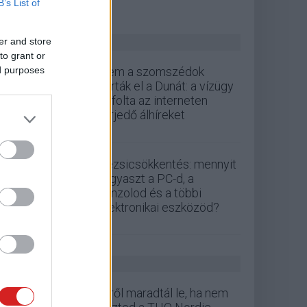
B’s List of
ZÖLD PÁLYA
er and store
to grant or
ed purposes
Nem a szomszédok
zárták el a Dunát: a vízügy
cáfolta az interneten
terjedő álhíreket
Rezsicsökkentés: mennyit
fogyaszt a PC-d, a
konzolod és a többi
elektronikai eszközöd?
GS HÍREK
Erről maradtál le, ha nem