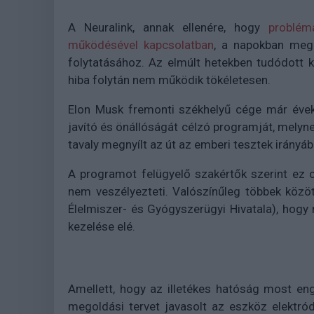
A Neuralink, annak ellenére, hogy
problém
működésével kapcsolatban
, a napokban meg
folytatásához. Az elmúlt hetekben tudódott ki
hiba folytán nem működik tökéletesen.
Elon Musk fremonti székhelyű cége már évek
javító és önállóságát célzó programját, melynek
tavaly megnyílt az út az emberi tesztek irányába
A programot felügyelő szakértők szerint ez c
nem veszélyezteti. Valószínűleg többek közö
Élelmiszer- és Gyógyszerügyi Hivatala), hogy
kezelése elé.
Amellett, hogy az illetékes hatóság most enge
megoldási tervet javasolt az eszköz elektró