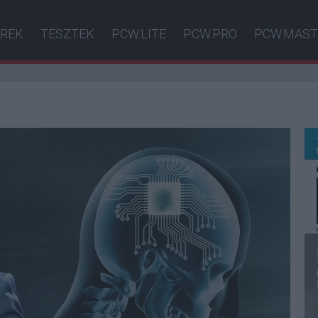
ÍREK
TESZTEK
PCW.LITE
PCW.PRO
PCW.MAST