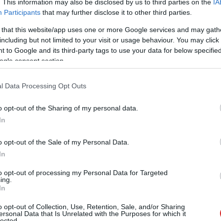
. This information may also be disclosed by us to third parties on the
IA
Participants
that may further disclose it to other third parties.
#agyi chip
 that this website/app uses one or more Google services and may gath
including but not limited to your visit or usage behaviour. You may click 
 to Google and its third-party tags to use your data for below specifi
ogle consent section.
Tetszik
l Data Processing Opt Outs
o opt-out of the Sharing of my personal data.
In
zászólások
o opt-out of the Sale of my Personal Data.
In
rekorder lehet a Honor
to opt-out of processing my Personal Data for Targeted
ing.
kostelefonja
In
o opt-out of Collection, Use, Retention, Sale, and/or Sharing
ersonal Data that Is Unrelated with the Purposes for which it
lected.