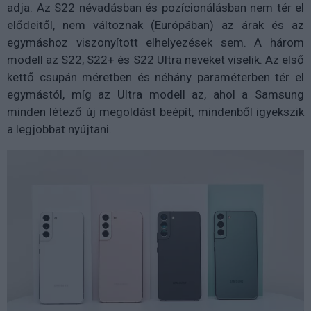
adja. Az S22 névadásban és pozícionálásban nem tér el
elődeitől, nem változnak (Európában) az árak és az
egymáshoz viszonyított elhelyezések sem. A három
modell az S22, S22+ és S22 Ultra neveket viselik. Az első
kettő csupán méretben és néhány paraméterben tér el
egymástól, míg az Ultra modell az, ahol a Samsung
minden létező új megoldást beépít, mindenből igyekszik
a legjobbat nyújtani.