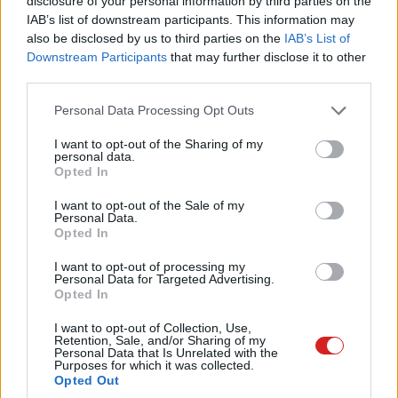
disclosure of your personal information by third parties on the
IAB’s list of downstream participants. This information may
also be disclosed by us to third parties on the
IAB’s List of
Downstream Participants
that may further disclose it to other
third parties.
Please note that this website/app uses one or more Google
Personal Data Processing Opt Outs
services and may gather and store information including but
A kategóriák alapján az app 4-5 hetes alvási
not limited to your visit or usage behaviour. You may click to
I want to opt-out of the Sharing of my
personal data.
"edzésprogramokat" kínál majd, melyek az
grant or deny consent to Google and its third-party tags to
Opted In
use your data for below specified purposes in below Google
adottságainkhoz igazodva segítenek a pihenés
consent section.
I want to opt-out of the Sale of my
minőségének javításában, olyan eszközökkel, mint a
Personal Data.
kihívások, a meditáció vagy a témába vágó szakmai
Opted In
útmutatók és az alvási jelentések.
I want to opt-out of processing my
Personal Data for Targeted Advertising.
A másik lényeges újdonság, hogy a Samsung
Opted In
összefogott a Chris Hemsworth fitnesz-alkalmazásával,
I want to opt-out of Collection, Use,
a
Centrrel
, amely megkönnyíti az okosóra testösszetétel
Retention, Sale, and/or Sharing of my
Personal Data that Is Unrelated with the
méréseinek kiértékelését, így a felhasználók jobban
Purposes for which it was collected.
megérthetik a testzsír-arány és az izomtömeg
Opted Out