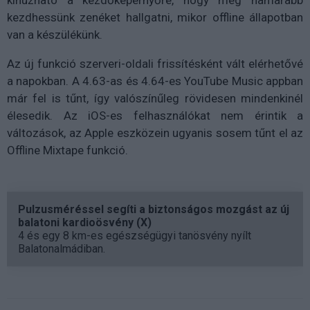
kezdhessünk zenéket hallgatni, mikor offline állapotban
van a készülékünk.
Az új funkció szerveri-oldali frissítésként vált elérhetővé
a napokban. A 4.63-as és 4.64-es YouTube Music appban
már fel is tűnt, így valószínűleg rövidesen mindenkinél
élesedik. Az iOS-es felhasználókat nem érintik a
változások, az Apple eszközein ugyanis sosem tűnt el az
Offline Mixtape funkció.
Pulzusméréssel segíti a biztonságos mozgást az új
balatoni kardioösvény (X)
4 és egy 8 km-es egészségügyi tanösvény nyílt
Balatonalmádiban.