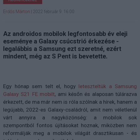
Erdős Márton
|
2022 február 9. 16:00
Az androidos mobilok legfontosabb év eleji
eseménye a Galaxy csúcstrió érkezése -
legalábbis a Samsung ezt szeretné, ezért
mindent, még az S Pent is bevetette.
Egy hónap sem telt el, hogy
leteszteltük a Samsung
Galaxy S21 FE mobilt
, ami későn és alaposan túlárazva
érkezett, de ma már nem is róla szólnak a hírek, hanem a
legújabb, 2022-es Galaxy-családról, amit nem véletlenül
várt annyira a nagyközönség: a mobilok sok
szempontból fontos újításokat hoznak, miközben nem
reformálják meg a mobilok világát drasztikusan - és