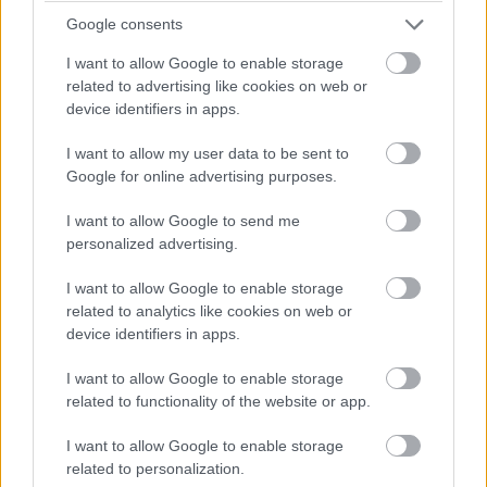
változásai mögötti folyamatokat. Ehhez pedig eleinte
Google consents
még fizetni sem kell, a szolgáltatást ugyanis egy 30
napos ingyenes próbaidőszakkal indítják útjára.
I want to allow Google to enable storage
related to advertising like cookies on web or
A frissítés a futóknak és a kerékpárosoknak is tartogat
device identifiers in apps.
egy nagy ajándékot: megérkeznek az intervall edzési
I want to allow my user data to be sent to
célok, melyekkel az időtartamra, a távolságra és a
Google for online advertising purposes.
szettek számára vonatkozó célkitűzéseket
határozhatunk meg, a Watch 4 pedig végigvezet a
I want to allow Google to send me
váltakozó intenzív és pihentető szakaszokon.
personalized advertising.
Végezetül a koreaiak két, később érkező újdonságra is
I want to allow Google to enable storage
ígéretet tettek. A legfontosabb, hogy idővel elérhetővé
related to analytics like cookies on web or
device identifiers in apps.
válik a Google Asszisztens, amit alternatívaként
választhatunk a Samsung Bixby helyett, előbb-utóbb
I want to allow Google to enable storage
pedig akár közvetlenül az órára is streamelhetjük majd a
related to functionality of the website or app.
YouTube Music zenéit. Dátumot sajnos egyik funkció
I want to allow Google to enable storage
kapcsán sem közölt a gyártó. A szoftveres frissítésen
related to personalization.
túl 6 új szíj is érkezik szilikon, szövet és fém kivitelben: