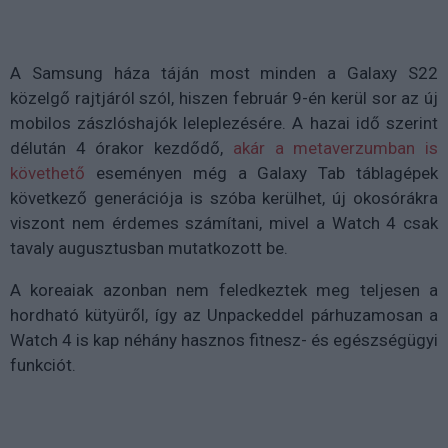
A Samsung háza táján most minden a Galaxy S22
közelgő rajtjáról szól, hiszen február 9-én kerül sor az új
mobilos zászlóshajók leleplezésére. A hazai idő szerint
délután 4 órakor kezdődő,
akár a metaverzumban is
követhető
eseményen még a Galaxy Tab táblagépek
következő generációja is szóba kerülhet, új okosórákra
viszont nem érdemes számítani, mivel a Watch 4 csak
tavaly augusztusban mutatkozott be.
A koreaiak azonban nem feledkeztek meg teljesen a
hordható kütyüről, így az Unpackeddel párhuzamosan a
Watch 4 is kap néhány hasznos fitnesz- és egészségügyi
funkciót.