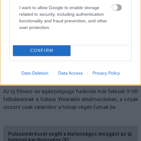
I want to allow Google to enable storage
related to security, including authentication
functionality and fraud prevention, and other
user protection.
CONFIRM
Data Deletion
Data Access
Privacy Policy
Az új fitnesz-és egészségügyi funkciók már február 9-től
felbukkannak a Galaxy Wearable alkalmazásban, a szíjak
viszont csak valamikor a hónap végén futnak be.
Pulzusméréssel segíti a biztonságos mozgást az új
balatoni kardioösvény (X)