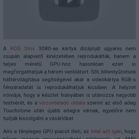
A
ROG Strix
3080-as kártya dizájnját ugyanis nem
csupán alapvető kinézetében reprodukálták, hanem a
teljes méretű GPU-hoz hasonlóan ezen is
megforgathatjuk a három ventilátort. Sőt, billentyűzetünk
háttérvilágítása segítségével akár a videokártya RGB-s
fényáradatát is reprodukálhatjuk kicsiben. A helyzet
iróniája, hogy a készlet hiányában is utánozza nagyobb
testvérét, és a
viszonteladó oldala
szerint az első adag
Touchstone után újabb adagra várnak, egyelőre nem
tudják kiszolgálni a vásárlókat.
Ami a tényleges GPU-piacot illeti, az
Intel azt ígéri
, hogy
bőven lesznek megvásárolható példányok, az AMD