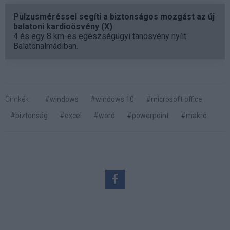
Pulzusméréssel segíti a biztonságos mozgást az új
balatoni kardioösvény (X)
4 és egy 8 km-es egészségügyi tanösvény nyílt
Balatonalmádiban.
Címkék:
#windows
#windows 10
#microsoft office
#biztonság
#excel
#word
#powerpoint
#makró