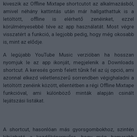
kiveszik az Offline Mixtape shortcutot az alkalmazásból,
amivel néhány kattintás után már hallgathattuk is a
letöltött, offline is elérhető zenéinket, ezzel
körülményesebbé téve az app használatát. Most végre
visszatért a funkció, a legjobb pedig, hogy még okosabb
is, mint az elődje.
A legújabb YouTube Music verzióban ha hosszan
nyomjuk le az app ikonját, megjelenik a Downloads
shortcut. A keresés gomb felett tűnik fel az új opció, ami
azonnal elkezd véletlenszerű sorrendben végighaladni a
letöltött zenéink között, ellentétben a régi Offline Mixtape
funkcióval, ami különböző minták alapján csinált
lejátszási listákat.
A shortcut, hasonlóan más gyorsgombokhoz, szintén
kihúzható a kezdőképernyőre, hogy még hamarabb