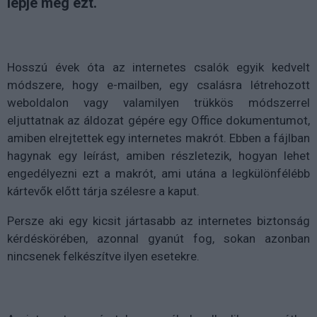
lépje meg ezt.
Hosszú évek óta az internetes csalók egyik kedvelt
módszere, hogy e-mailben, egy csalásra létrehozott
weboldalon vagy valamilyen trükkös módszerrel
eljuttatnak az áldozat gépére egy Office dokumentumot,
amiben elrejtettek egy internetes makrót. Ebben a fájlban
hagynak egy leírást, amiben részletezik, hogyan lehet
engedélyezni ezt a makrót, ami utána a legkülönfélébb
kártevők előtt tárja szélesre a kaput.
Persze aki egy kicsit jártasabb az internetes biztonság
kérdéskörében, azonnal gyanút fog, sokan azonban
nincsenek felkészítve ilyen esetekre.