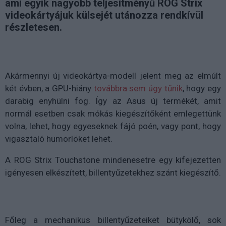
ami egyik nagyobb teljesítményű ROG Strix
videokártyájuk külsejét utánozza rendkívül
részletesen.
Akármennyi új videokártya-modell jelent meg az elmúlt
két évben, a GPU-hiány
továbbra sem úgy tűnik
, hogy egy
darabig enyhülni fog. Így az Asus új termékét, amit
normál esetben csak mókás kiegészítőként emlegettünk
volna, lehet, hogy egyeseknek fájó poén, vagy pont, hogy
vigasztaló humorlöket lehet.
A ROG Strix Touchstone mindenesetre egy kifejezetten
igényesen elkészített, billentyűzetekhez szánt kiegészítő.
Főleg a mechanikus billentyűzeteiket bütykölő, sok