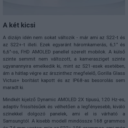
A két kicsi
A dizájn idén nem sokat változik - már ami az S22-t és
az S22+-t illeti. Ezek egyaránt háromkamerás, 6,1" és
6,6"-os, FHD AMOLED panellel szerelt mobilok. A külső
szinte semmit nem változott, a kamerasziget szinte
ugyanannyira emelkedik ki, mint az S21-esek esetében,
ám a hátlap végre az árszinthez megfelelő, Gorilla Glass
Victus+ borítást kapott és az IP68-as besorolás sem
maradt ki.
Mindkét kijelző Dynamic AMOLED 2X típusú, 120 Hz-es,
adaptív frissítésűek és vélhetően a legfényesebb, kiváló
színekkel dolgozó panelek, ami el is várható a
Samsungtól. A kisebb modell mindössze 168 grammos
és 7,6 mm vastag, míg az S22+ 196 grammos, ami még