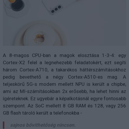
A 8-magos CPU-ban a magok elosztása 1-3-4: egy
Cortex-X2 felel a legnehezebb feladatokért, ezt segíti
három Cortex-A710, a takarékos háttérszámításokhoz
pedig bevethető a négy Cortex-A510-es mag. A
teljeskörű 5G-s modem mellett NPU is került a chipbe,
ami az MI-számításokban 2x erősebb, ha lehet hinni az
ígéreteknek. Ez ugyebár a képalkotásnál egyre fontosabb
szempont. Az SoC mellett 8 GB RAM és 128, vagy 256
GB flash tároló került a telefonokba -
sajnos bővíthetőség nincsen.