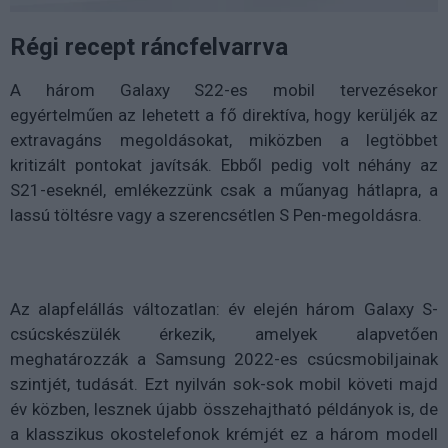
Régi recept ráncfelvarrva
A három Galaxy S22-es mobil tervezésekor
egyértelműen az lehetett a fő direktíva, hogy kerüljék az
extravagáns megoldásokat, miközben a legtöbbet
kritizált pontokat javítsák. Ebből pedig volt néhány az
S21-eseknél, emlékezzünk csak a műanyag hátlapra, a
lassú töltésre vagy a szerencsétlen S Pen-megoldásra.
Az alapfelállás változatlan: év elején három Galaxy S-
csúcskészülék érkezik, amelyek alapvetően
meghatározzák a Samsung 2022-es csúcsmobiljainak
szintjét, tudását. Ezt nyilván sok-sok mobil követi majd
év közben, lesznek újabb összehajtható példányok is, de
a klasszikus okostelefonok krémjét ez a három modell