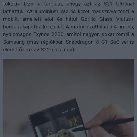
tokokra bízni a tárolást, ahogy azt az S21 Ultránál
láthattuk. Az alumínium váz és keret masszívvá teszi a
mobilt, emellett elöl és hátul Gorilla Glass Victus+
borítást kapott a készülék. A motor ezúttal is a 4 nm-es,
nyolcmagos Exynos 2200, amitől nagyon sokat remél a
Samsung (más régiókban Snapdragon 8 G1 SoC-vel is
elérhető lesz az S22-es széria).