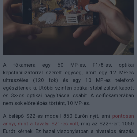
A főkamera egy 50 MP-es, F1/8-as, optikai
képstabilizátorral szerelt egység, amit egy 12 MP-es
ultraszéles (120 fok) és egy 10 MP-es telefotó
egészítenek ki. Utóbbi szintén optikai stabilizálást kapott
és 3×-os optikai nagyítással csábít. A selfiekamerában
nem sok előrelépés történt, 10 MP-es.
A belépő S22-es modell 850 Eurón nyit, ami
pontosan
annyi, mint a tavalyi S21-es volt
, míg az S22+-ért 1050
Eurót kérnek. Ez hazai viszonylatban a hivatalos árazás