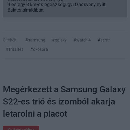
4 és egy 8 km-es egészségügyi tanösvény nyílt
Balatonalmádiban.
Címkék:
#samsung
#galaxy
#watch 4
#centr
#frissítés
#okosóra
Megérkezett a Samsung Galaxy
S22-es trió és izomból akarja
letarolni a piacot
Kedvencekhez