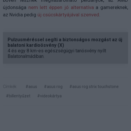
újdonsága
nem lett éppen jó alternatíva
a gamereknek,
az Nvidia pedig
új csúcskártyájával szenved
.
Pulzusméréssel segíti a biztonságos mozgást az új
balatoni kardioösvény (X)
4 és egy 8 km-es egészségügyi tanösvény nyílt
Balatonalmádiban.
Címkék:
#asus
#asus rog
#asus rog strix touchstone
#billentyűzet
#videokártya