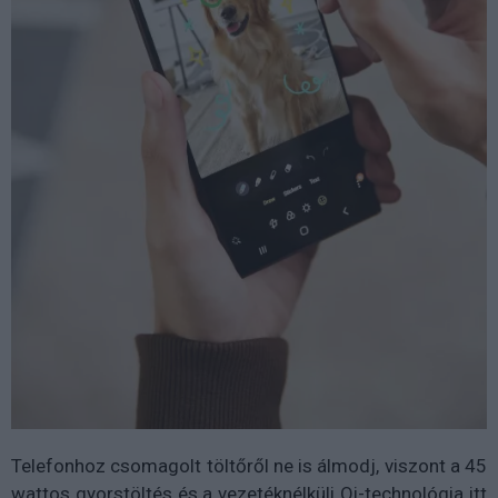
Telefonhoz csomagolt töltőről ne is álmodj, viszont a 45
wattos gyorstöltés és a vezetéknélküli Qi-technológia itt