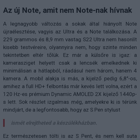
Az új Note, amit nem Note-nak hívnak
A legnagyobb változás a sokak által hiányolt Note
újraélesztése, vagyis az Ultra és a Note találkozása. A
229 grammos és 8,9 mm vastag S22 Ultra nem hasonlít
kisebb testvéreire, olyannyira nem, hogy szinte minden
tekintetben eltér tőlük. Ez már a külsőre is igaz: a
kamerasziget helyett csak a lencsék emelkednek ki
minimálisan a hátlapból, ráadásul nem három, hanem 4
kamera. A mobil alakja is más, a kijelző pedig 6,8"-os,
amihez a full HD+ felbontás már kevés lett volna, ezért a
120 Hz-es prémium Dynamic AMOLED 2X kijelző 1440p-
s lett. Sok részlet izgalmas még, amelyekre ki is térünk
mindjárt, de a legfontosabb, hogy az S Pen stylust
ismét elrejtheted a készülékházban.
Ez természetesen tölti is az S Pent, és nem kell suta