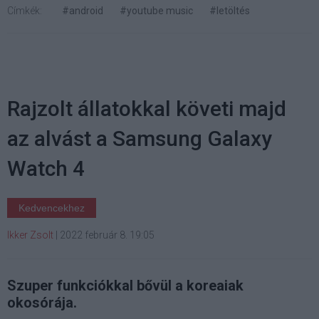
Címkék:
#android
#youtube music
#letöltés
Rajzolt állatokkal követi majd
az alvást a Samsung Galaxy
Watch 4
Kedvencekhez
Ikker Zsolt
|
2022 február 8. 19:05
Szuper funkciókkal bővül a koreaiak
okosórája.