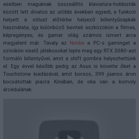
esetben maguknak összeállító klaviatúra-hobbisták
között lett divatos az utóbbi években egyedi, a funkció
helyett a stílust előtérbe helyező billentyűsapkák
használata, így különböző beviteli eszközökön a filmes,
képregényes, és gamer világ számos ismert arca
megjelent már. Tavaly az
Nvidia
a PC-s gaminget a
szívükön viselő játékosokat lepte meg egy RTX 3080-ast
formáló billentyűvel, amit a shift gombra helyezhettünk
el. Egy évvel később pedig az Asus is követte őket a
Touchstone kiadásával, amit borsos, 399 jüanos áron
bocsátottak piacra Kínában, de oka van a komoly
árcédulának.