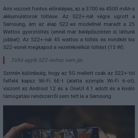
Ami viszont fontos előrelépés, az a 3700 és 4500 mAh-s
akkumulátorok töltése. Az S22+-nál végre ugrott a
Samsung, ám az alap S22-es modellnél maradt a 25
Wattos gyorstöltés (ennél már belépőszinten is láttunk
jobbat). Az S22+-nál 45 wattos a töltés és mindkét kis
S22-esnél megkapod a vezetéknélküli töltést (15 W).
Töltő egyik S22-eshez sem jár.
Szintén különbség, hogy az 5G mellett csak az S22+-tól
felfelé kapsz Wi-Fi 6E-t (alatta szimpla Wi-Fi 6-ot),
viszont az Android 12 és a OneUI 4.1 adott és a kiváló
támogatási rendszerről sem tett le a Samsung.