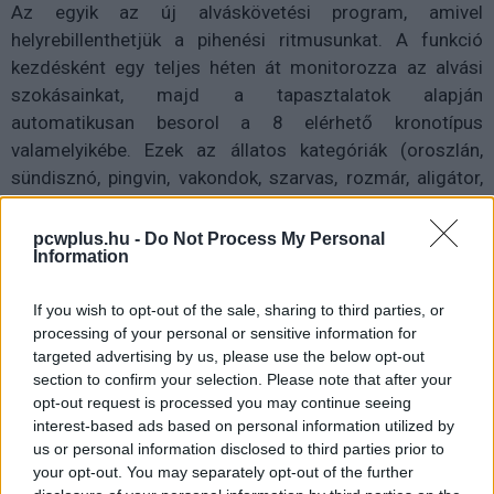
Az egyik az új alváskövetési program, amivel
helyrebillenthetjük a pihenési ritmusunkat. A funkció
kezdésként egy teljes héten át monitorozza az alvási
szokásainkat, majd a tapasztalatok alapján
automatikusan besorol a 8 elérhető kronotípus
valamelyikébe. Ezek az állatos kategóriák (oroszlán,
sündisznó, pingvin, vakondok, szarvas, rozmár, aligátor,
cápa) a bagoly-pacsirta felosztáson túllépve a
természetes cirkadián ritmusunkat hivatottak
pcwplus.hu -
Do Not Process My Personal
Information
szimbolizálni, vagyis azt, hogy jellemzően mikor vagyunk
aktívak.
If you wish to opt-out of the sale, sharing to third parties, or
processing of your personal or sensitive information for
targeted advertising by us, please use the below opt-out
section to confirm your selection. Please note that after your
opt-out request is processed you may continue seeing
interest-based ads based on personal information utilized by
us or personal information disclosed to third parties prior to
your opt-out. You may separately opt-out of the further