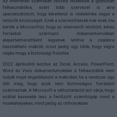
Az interneten számtalan veszély leselkedik a gyanútlan
felhasználókra, ezért több szervezet is arra
specializálódott, hogy kéretlenül is védelembe vegye a
netezők közösségét. Ezek a szerveződések már évek óta
kérték a Microsoftot, hogy az internetről letöltött, kétes
forrásból származó dokumentumokban
alapértelmezettként legyenek letiltva a csalásra
használható makrók, most pedig úgy tűnik, hogy végre
végbe megy a biztonsági frissítés.
2022 áprilisától kezdve az Excel, Access, PowerPoint,
Word és Visio dokumentumokban a felhasználók nem
tudják majd engedélyezni a makrókat, ha a rendszer úgy
ítéli meg, hogy azok nem biztonságos forrásból
származnak. A Microsoft a változtatástól azt várja, hogy
ezáltal kevesebb lesz a fertőzött számítógép mind a
munkahelyeken, mind pedig az otthonokban.