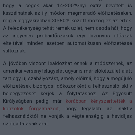
hogy a cégek akár 14-200%-nyi extra bevételt is
kaszálhatnak az ily módon megmaradó előfizetéseken,
míg a leggyakrabban 30-80% között mozog ez az érték.
A feledékenység tehát remek üzlet, nem csoda hát, hogy
az ingyenes próbaidőszakok egy bizonyos időszak
elteltével minden esetben automatikusan előfizetéssé
változnak.
A jövőben viszont leáldozhat ennek a módszernek, az
amerikai versenyfelügyelet ugyanis már előkészület alatt
tart egy új szabályozást, amely előírná, hogy a megújuló
előfizetések bizonyos időközönként a felhasználó aktív
beleegyezését kérjék a folytatáshoz. Az Egyesült
Királyságban pedig már
korábban kényszerítették a
konzolok forgalmazóit
, hogy legalább az inaktív
felhasználóktól ne vonják a végtelenségig a havidíjas
szolgáltatásaik árát.