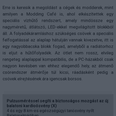
Erre is keresik a megoldást a cégek és modderek, mint
amilyen a Modding Café is, ahol elkészítettek egy
speciális vízhűtő rendszert, amely mindössze egy
nagyméretű, átlátszó, LED-ekkel megvilágított blokkból
áll. A folyadékáramláshoz szükséges csövek a speciális
felfogatással az alaplap hátulján vannak kivezetve, itt is
egy nagyobbacska blokk fogad, amelyből a radiátorhoz
is eljut a hűtőfolyadék. Az ötlet nem rossz, elvileg
rengeteg alaplappal kompatibilis, de a PC-házakból csak
nagyon kevésben van ehhez elegendő hely, az átmenő
csörendszer átmérője túl kicsi, ráadásként pedig a
csövek elrejtésének ára igencsak borsos.
Pulzusméréssel segíti a biztonságos mozgást az új
balatoni kardioösvény (X)
4 és egy 8 km-es egészségügyi tanösvény nyílt
Balatonalmádiban.