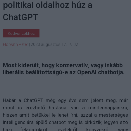
politikai oldalhoz húz a
ChatGPT
Kedvencekhez
Horváth Péter
|
2023 augusztus 17. 19:02
Most kiderült, hogy konzervatív, vagy inkább
liberális beállítottságú-e az OpenAI chatbotja.
Habár a ChatGPT még egy éve sem jelent meg, már
most is érezhető hatással van a mindennapjainkra,
hiszen amit betűkkel le lehet írni, azzal a mesterséges
intelligenciára épülő chatbot meg is birkózik, legyen szó
házi feladatokról, levelekről, könyvekről vagy