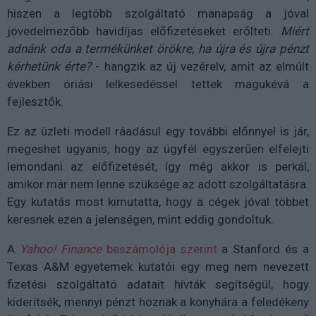
hiszen a legtöbb szolgáltató manapság a jóval
jövedelmezőbb havidíjas előfizetéseket erőlteti.
Miért
adnánk oda a termékünket örökre, ha újra és újra pénzt
kérhetünk érte?
- hangzik az új vezérelv, amit az elmúlt
években óriási lelkesedéssel tettek magukévá a
fejlesztők.
Ez az üzleti modell ráadásul egy további előnnyel is jár,
megeshet ugyanis, hogy az ügyfél egyszerűen elfelejti
lemondani az előfizetését, így még akkor is perkál,
amikor már nem lenne szüksége az adott szolgáltatásra.
Egy kutatás most kimutatta, hogy a cégek jóval többet
keresnek ezen a jelenségen, mint eddig gondoltuk.
A
Yahoo! Finance
beszámolója szerint
a Stanford és a
Texas A&M egyetemek kutatói egy meg nem nevezett
fizetési szolgáltató adatait hívták segítségül, hogy
kiderítsék, mennyi pénzt hoznak a konyhára a feledékeny