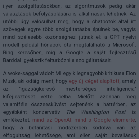
ilyen szolgáltatásokban, az algoritmusok pedig akár
választások befolyásolására is alkalmasak lehetnek. Az
utóbbi úgy valósulhat meg, hogy a chatbotok által írt
szövegek egyre több szolgáltatásba épülnek be, vagyis
mind szélesebb közönséghez jutnak el: a GPT nyelvi
modell például hónapok óta megtalálható a Microsoft
Bing keresőben, míg a Google a saját fejlesztésű
Barddal igyekszik felturbózni a szolgáltatásait.
A woke-sággal vádolt MI egyik legnagyobb kritikusa Elon
Musk, aki odáig ment, hogy
egy új céget alapított
, amely
az "igazságkereső mesterséges intelligencia"
kifejlesztését vette célba. Mielőtt azonban még
valamiféle összeesküvést sejtenénk a háttérben, az
egyébként konzervatív
The Washington Post
is
emlékeztet,
mind az OpenAI
,
mind a Google elismerte
,
hogy a betanítási módszerben kódolva van az
elfogultság lehetősége, ami ellen saját bevallásuk