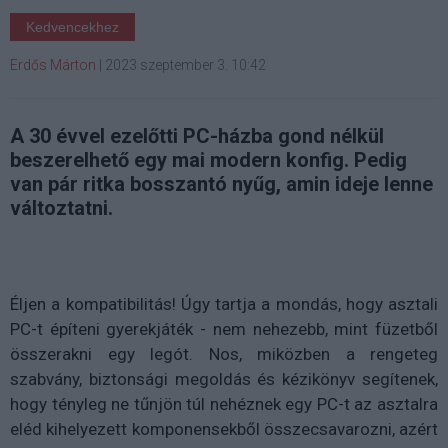
Kedvencekhez
Erdős Márton
|
2023 szeptember 3. 10:42
A 30 évvel ezelőtti PC-házba gond nélkül
beszerelhető egy mai modern konfig. Pedig
van pár ritka bosszantó nyűg, amin ideje lenne
változtatni.
Éljen a kompatibilitás! Úgy tartja a mondás, hogy asztali
PC-t építeni gyerekjáték - nem nehezebb, mint füzetből
összerakni egy legót. Nos, miközben a rengeteg
szabvány, biztonsági megoldás és kézikönyv segítenek,
hogy tényleg ne tűnjön túl nehéznek egy PC-t az asztalra
eléd kihelyezett komponensekből összecsavarozni, azért