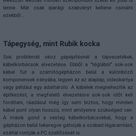
elkészült alkotás minden szempontból szebb és jobb is
lenne. Már csak iparági szabványt kellene csinálni
ezekből…
Tápegység, mint Rubik kocka
Sok problémát okoz gépépítésnél a tápvezetékek,
kábelkorbácsok elvezetése. Ebből a "téglából" sok-sok
kábel fut a számítógépházon belül a különböző
komponensek irányába, legyen az az alaplap, videokártya
vagy például egy adattároló. A kábelek megnehezítik az
építkezést, a megfelelő elvezetésre sok-sok időt kell
fordítani, ráadásul még így sem biztos, hogy minden
kábel pont olyan hosszú, mint amilyenre szükséged van.
A másik gond a vastag kábelkorbácsokkal, hogy a
gépházon belül tekeregve gátolják a szabad légáramlást,
ezáltal rontják a PC szellőzését is.