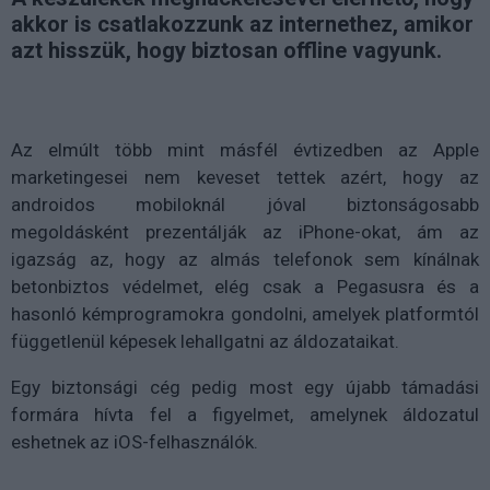
akkor is csatlakozzunk az internethez, amikor
azt hisszük, hogy biztosan offline vagyunk.
Az elmúlt több mint másfél évtizedben az Apple
marketingesei nem keveset tettek azért, hogy az
androidos mobiloknál jóval biztonságosabb
megoldásként prezentálják az iPhone-okat, ám az
igazság az, hogy az almás telefonok sem kínálnak
betonbiztos védelmet, elég csak a Pegasusra és a
hasonló kémprogramokra gondolni, amelyek platformtól
függetlenül képesek lehallgatni az áldozataikat.
Egy biztonsági cég pedig most egy újabb támadási
formára hívta fel a figyelmet, amelynek áldozatul
eshetnek az iOS-felhasználók.