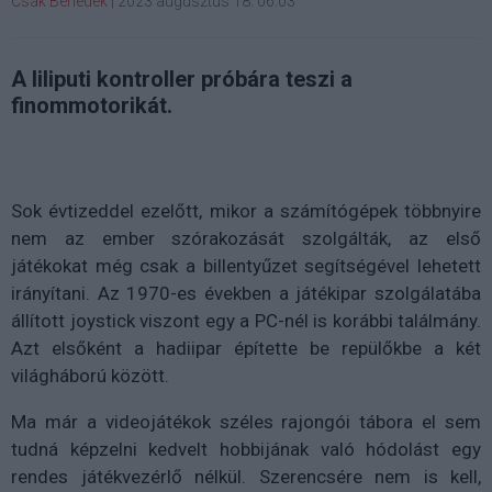
Csák Benedek
|
2023 augusztus 18. 06:03
A liliputi kontroller próbára teszi a
finommotorikát.
Sok évtizeddel ezelőtt, mikor a számítógépek többnyire
nem az ember szórakozását szolgálták, az első
játékokat még csak a billentyűzet segítségével lehetett
irányítani. Az 1970-es években a játékipar szolgálatába
állított joystick viszont egy a PC-nél is korábbi találmány.
Azt elsőként a hadiipar építette be repülőkbe a két
világháború között.
Ma már a videojátékok széles rajongói tábora el sem
tudná képzelni kedvelt hobbijának való hódolást egy
rendes játékvezérlő nélkül. Szerencsére nem is kell,