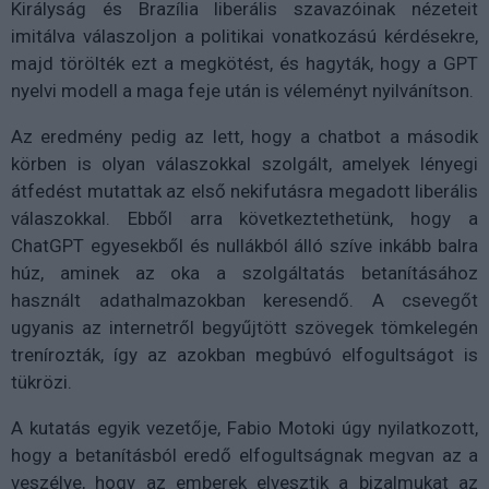
Királyság és Brazília liberális szavazóinak nézeteit
imitálva válaszoljon a politikai vonatkozású kérdésekre,
majd törölték ezt a megkötést, és hagyták, hogy a GPT
nyelvi modell a maga feje után is véleményt nyilvánítson.
Az eredmény pedig az lett, hogy a chatbot a második
körben is olyan válaszokkal szolgált, amelyek lényegi
átfedést mutattak az első nekifutásra megadott liberális
válaszokkal. Ebből arra következtethetünk, hogy a
ChatGPT egyesekből és nullákból álló szíve inkább balra
húz, aminek az oka a szolgáltatás betanításához
használt adathalmazokban keresendő. A csevegőt
ugyanis az internetről begyűjtött szövegek tömkelegén
trenírozták, így az azokban megbúvó elfogultságot is
tükrözi.
A kutatás egyik vezetője, Fabio Motoki úgy nyilatkozott,
hogy a betanításból eredő elfogultságnak megvan az a
veszélye, hogy az emberek elvesztik a bizalmukat az