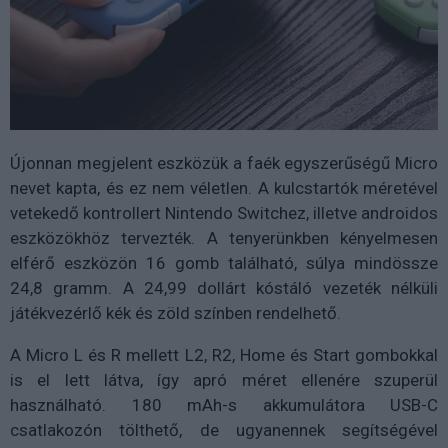
Újonnan megjelent eszközük a faék egyszerűségű Micro
nevet kapta, és ez nem véletlen. A kulcstartók méretével
vetekedő kontrollert Nintendo Switchez, illetve androidos
eszközökhöz tervezték. A tenyerünkben kényelmesen
elférő eszközön 16 gomb található, súlya mindössze
24,8 gramm. A 24,99 dollárt kóstáló vezeték nélküli
játékvezérlő kék és zöld színben rendelhető.
A Micro L és R mellett L2, R2, Home és Start gombokkal
is el lett látva, így apró méret ellenére szuperül
használható. 180 mAh-s akkumulátora USB-C
csatlakozón tölthető, de ugyanennek segítségével