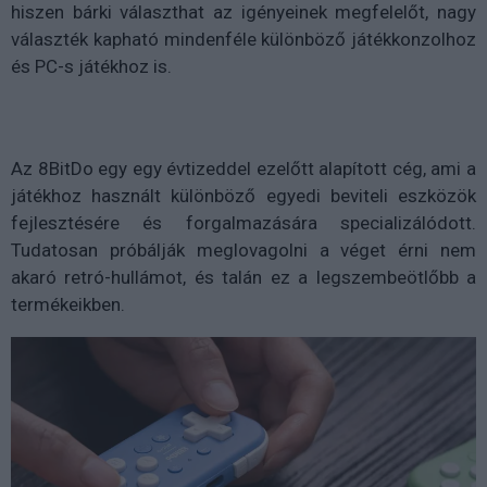
hiszen bárki választhat az igényeinek megfelelőt, nagy
választék kapható mindenféle különböző játékkonzolhoz
és PC-s játékhoz is.
Az 8BitDo egy egy évtizeddel ezelőtt alapított cég, ami a
játékhoz használt különböző egyedi beviteli eszközök
fejlesztésére és forgalmazására specializálódott.
Tudatosan próbálják meglovagolni a véget érni nem
akaró retró-hullámot, és talán ez a legszembeötlőbb a
termékeikben.