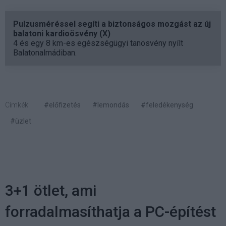
Pulzusméréssel segíti a biztonságos mozgást az új
balatoni kardioösvény (X)
4 és egy 8 km-es egészségügyi tanösvény nyílt
Balatonalmádiban.
Címkék:
#előfizetés
#lemondás
#feledékenység
#üzlet
3+1 ötlet, ami
forradalmasíthatja a PC-építést