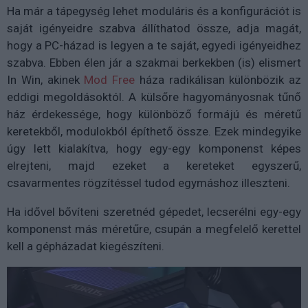
Ha már a tápegység lehet moduláris és a konfigurációt is
saját igényeidre szabva állíthatod össze, adja magát,
hogy a PC-házad is legyen a te saját, egyedi igényeidhez
szabva. Ebben élen jár a szakmai berkekben (is) elismert
In Win, akinek
Mod Free
háza radikálisan különbözik az
eddigi megoldásoktól. A külsőre hagyományosnak tűnő
ház érdekessége, hogy különböző formájú és méretű
keretekből, modulokból építhető össze. Ezek mindegyike
úgy lett kialakítva, hogy egy-egy komponenst képes
elrejteni, majd ezeket a kereteket egyszerű,
csavarmentes rögzítéssel tudod egymáshoz illeszteni.
Ha idővel bővíteni szeretnéd gépedet, lecserélni egy-egy
komponenst más méretűre, csupán a megfelelő kerettel
kell a gépházadat kiegészíteni.