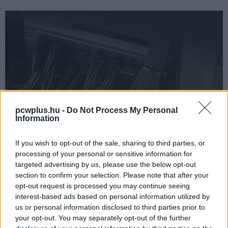
pcwplus.hu -
Do Not Process My Personal
Information
If you wish to opt-out of the sale, sharing to third parties, or
processing of your personal or sensitive information for
A Corsair a modularitást megtartva szintet lépett a
targeted advertising by us, please use the below opt-out
tápegységek terén, méghozzá úgy, hogy túlzottan nem
section to confirm your selection. Please note that after your
opt-out request is processed you may continue seeing
tért el az ATX szabványtól, vagyis nem szükséges
interest-based ads based on personal information utilized by
speciális ház az új
Corsair RMx Shift
modellekhez.
us or personal information disclosed to third parties prior to
Mindössze annyi történt, hogy a házon belül futó
your opt-out. You may separately opt-out of the further
tápkábelek csatlakozóit nem a tápegység hátsó lapjára,