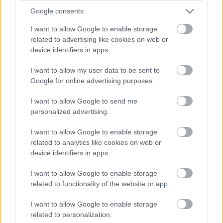
Le a kábelekkel!
Google consents
A Gigabyte szerint is a PC-házban tekergőző kábelek
I want to allow Google to enable storage
okozzák a legtöbb bosszúságot gépépítésnél. Még ha
related to advertising like cookies on web or
igazán profi gépet is építesz, sőt, méretre vágott, egyedi
device identifiers in apps.
tápkábeleket használsz, akkor sem úszod meg, hogy az
I want to allow my user data to be sent to
edzett üveglap oldalú számítógépházadban ne
Google for online advertising purposes.
éktelenkedjen egy-két kábelkorbács. A
számítógépházaknál már rengeteg trükköt bevetettek a
I want to allow Google to send me
gyártók: kis ablakok az alaplap-lemezen, kétkamerás
personalized advertising.
felépítés, tágas jobb oldali rés a kábelek elvezetéséhez -
I want to allow Google to enable storage
de például egy videokártya kiegészítő tápellátását ki kell
related to analytics like cookies on web or
hoznod a kártya külső sarkára.
device identifiers in apps.
A Gigabyte radikális megoldást választott az
Aorus
I want to allow Google to enable storage
Stealth 500
esetében, ami külsőre épp olyan, mint a többi
related to functionality of the website or app.
asztali gamer PC, viszont az ablakon bepillantva egyetlen
I want to allow Google to enable storage
kábelt sem találsz. Ehhez a Gigabyte részben szakított
related to personalization.
az ATX-szabvánnyal és az alaplapon a hátlapra szerelte a