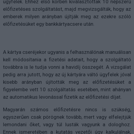
ügyfelek. Ehhez első körben kiválasztottak 10 népszerű
előfizetéses szolgáltatást, majd megvizsgálták, hogy az
emberek milyen arányban újítják meg az ezekre szóló
előfizetésüket egy bankkártyacsere után.
A kártya cseréjekor ugyanis a felhasználónak manuálisan
kell módosítania a fizetési adatait, hogy a szolgáltató
továbbra is le tudja vonni a havidíj összegét. A vizsgálat
pedig arra jutott, hogy az új kártyára váltó ügyfelek jóval
kisebb arányban újították meg az előfizetésüket a
figyelembe vett 10 szolgáltatás esetében, mint ahányan
az automatikus levonással fizetik az előfizetési díjat.
Magyarán számos előfizetésre nincs is szükség,
egyszerűen csak pörögnek tovább, mert vagy elfelejtjük
lemondani őket, vagy túl lusták vagyunk a dologhoz.
Ennek ismeretében a kutatás vezetői úgy kalkulálnak,