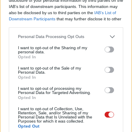
disclosure of your personal information by third parties on the
hanem az oldalára helyezték, ami így a ház jobb
IAB’s list of downstream participants. This information may
also be disclosed by us to third parties on the
IAB’s List of
oldallapja felé néz. Ennek előnye, hogy a házban a
Downstream Participants
that may further disclose it to other
tápegység mögötti hely üresen marad (például más
third parties.
kábelek elrejtéséhez), ha pedig szerelni kell a gépedet,
Please note that this website/app uses one or more Google
sokkal egyszerűbben hozzáférsz a
Personal Data Processing Opt Outs
services and may gather and store information including but
tápcsatlakozásokhoz.
not limited to your visit or usage behaviour. You may click to
I want to opt-out of the Sharing of my
personal data.
grant or deny consent to Google and its third-party tags to
Opted In
use your data for below specified purposes in below Google
consent section.
I want to opt-out of the Sale of my
Personal Data.
Opted In
I want to opt-out of processing my
Personal Data for Targeted Advertising.
Opted In
I want to opt-out of Collection, Use,
Retention, Sale, and/or Sharing of my
Personal Data that Is Unrelated with the
Purposes for which it was collected.
Opted Out