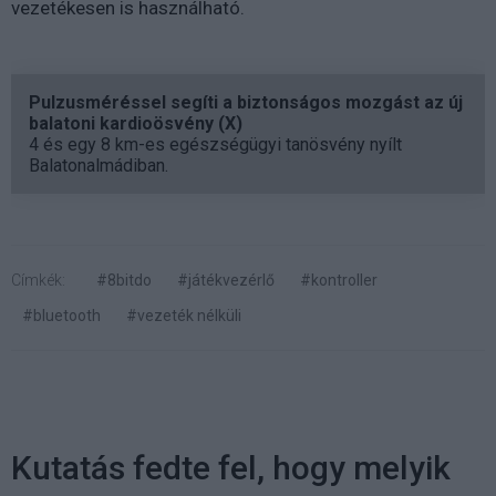
vezetékesen is használható.
Pulzusméréssel segíti a biztonságos mozgást az új
balatoni kardioösvény (X)
4 és egy 8 km-es egészségügyi tanösvény nyílt
Balatonalmádiban.
Címkék:
#8bitdo
#játékvezérlő
#kontroller
#bluetooth
#vezeték nélküli
Kutatás fedte fel, hogy melyik