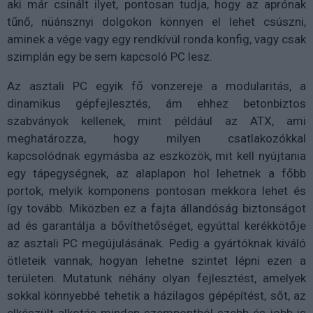
aki már csinált ilyet, pontosan tudja, hogy az aprónak
tűnő, nüánsznyi dolgokon könnyen el lehet csúszni,
aminek a vége vagy egy rendkívül ronda konfig, vagy csak
szimplán egy be sem kapcsoló PC lesz.
Az asztali PC egyik fő vonzereje a modularitás, a
dinamikus gépfejlesztés, ám ehhez betonbiztos
szabványok kellenek, mint például az ATX, ami
meghatározza, hogy milyen csatlakozókkal
kapcsolódnak egymásba az eszközök, mit kell nyújtania
egy tápegységnek, az alaplapon hol lehetnek a főbb
portok, melyik komponens pontosan mekkora lehet és
így tovább. Miközben ez a fajta állandóság biztonságot
ad és garantálja a bővíthetőséget, egyúttal kerékkötője
az asztali PC megújulásának. Pedig a gyártóknak kiváló
ötleteik vannak, hogyan lehetne szintet lépni ezen a
területen. Mutatunk néhány olyan fejlesztést, amelyek
sokkal könnyebbé tehetik a házilagos gépépítést, sőt, az