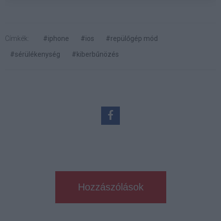
Címkék:
#iphone
#ios
#repülőgép mód
#sérülékenység
#kiberbűnözés
Hozzászólások