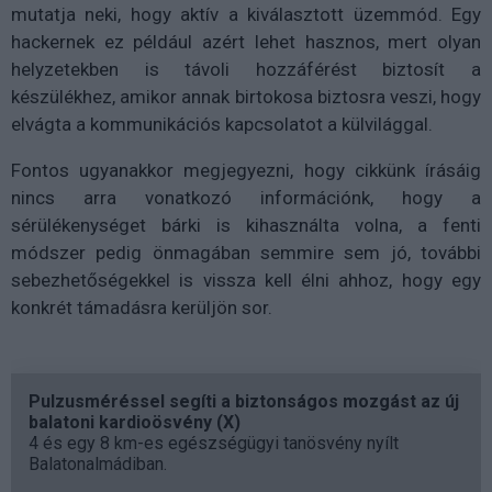
mutatja neki, hogy aktív a kiválasztott üzemmód. Egy
hackernek ez például azért lehet hasznos, mert olyan
helyzetekben is távoli hozzáférést biztosít a
készülékhez, amikor annak birtokosa biztosra veszi, hogy
elvágta a kommunikációs kapcsolatot a külvilággal.
Fontos ugyanakkor megjegyezni, hogy cikkünk írásáig
nincs arra vonatkozó információnk, hogy a
sérülékenységet bárki is kihasználta volna, a fenti
módszer pedig önmagában semmire sem jó, további
sebezhetőségekkel is vissza kell élni ahhoz, hogy egy
konkrét támadásra kerüljön sor.
Pulzusméréssel segíti a biztonságos mozgást az új
balatoni kardioösvény (X)
4 és egy 8 km-es egészségügyi tanösvény nyílt
Balatonalmádiban.