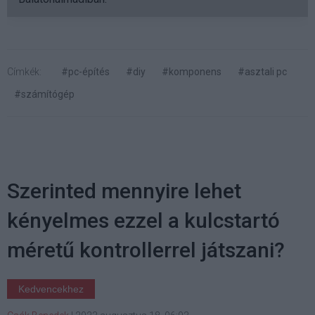
Címkék:
#pc-építés
#diy
#komponens
#asztali pc
#számítógép
Szerinted mennyire lehet
kényelmes ezzel a kulcstartó
méretű kontrollerrel játszani?
Kedvencekhez