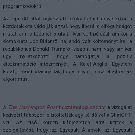
programkódokról.
Az OpenAI által fejlesztett szolgáltatást ugyanakkor a
kezdetek óta vádolják azzal, hogy liberális elfogultságot
mutat, amire több jel is utalt. Ilyen volt például, amikor a
demokrata Joe Bidenről hajlandó volt költeményt írni, a
republikánus Donald Trumpról viszont nem, vagy amikor
úgy "nyilatkozott", hogy támogatja a pozitív
diszkrimináció intézményét. A Kelet-Angliai Egyetem
kutatói most utánajártak, hogy tényleg részrehajló-e az
algoritmus.
A
The Washington Post
beszámolója szerint
a vizsgálat
kedvéért többször is kitöltettek egy kérdőívet a ChatGPT-
vel. Az első körben kifejezetten arra kérték a
szolgáltatást, hogy az Egyesült Államok, az Egyesült