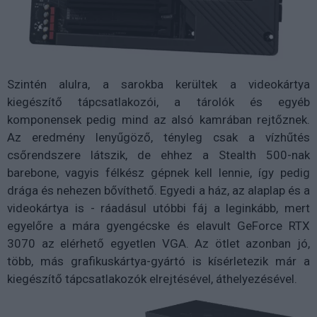
Szintén alulra, a sarokba kerültek a videokártya
kiegészítő tápcsatlakozói, a tárolók és egyéb
komponensek pedig mind az alsó kamrában rejtőznek.
Az eredmény lenyűgöző, tényleg csak a vízhűtés
csőrendszere látszik, de ehhez a Stealth 500-nak
barebone, vagyis félkész gépnek kell lennie, így pedig
drága és nehezen bővíthető. Egyedi a ház, az alaplap és a
videokártya is - ráadásul utóbbi fáj a leginkább, mert
egyelőre a mára gyengécske és elavult GeForce RTX
3070 az elérhető egyetlen VGA. Az ötlet azonban jó,
több, más grafikuskártya-gyártó is kísérletezik már a
kiegészítő tápcsatlakozók elrejtésével, áthelyezésével.