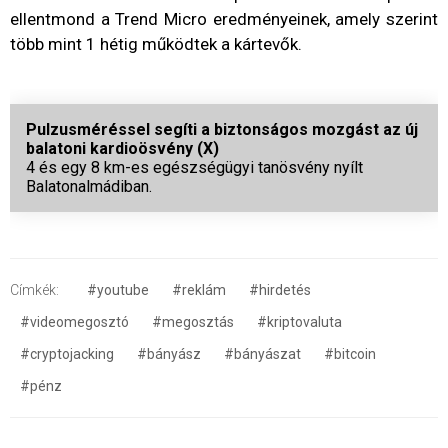
ellentmond a Trend Micro eredményeinek, amely szerint
több mint 1 hétig működtek a kártevők.
Pulzusméréssel segíti a biztonságos mozgást az új
balatoni kardioösvény (X)
4 és egy 8 km-es egészségügyi tanösvény nyílt
Balatonalmádiban.
Címkék:
#youtube
#reklám
#hirdetés
#videomegosztó
#megosztás
#kriptovaluta
#cryptojacking
#bányász
#bányászat
#bitcoin
#pénz