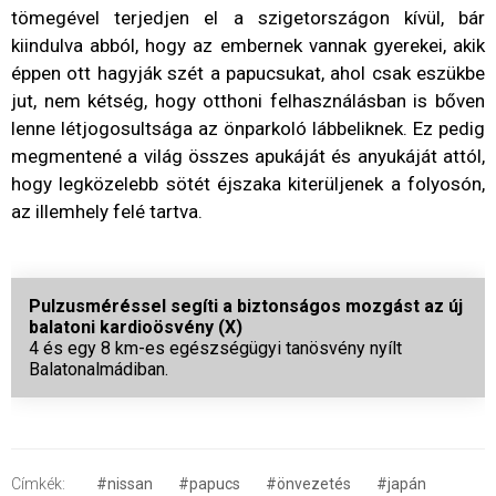
tömegével terjedjen el a szigetországon kívül, bár
kiindulva abból, hogy az embernek vannak gyerekei, akik
éppen ott hagyják szét a papucsukat, ahol csak eszükbe
jut, nem kétség, hogy otthoni felhasználásban is bőven
lenne létjogosultsága az önparkoló lábbeliknek. Ez pedig
megmentené a világ összes apukáját és anyukáját attól,
hogy legközelebb sötét éjszaka kiterüljenek a folyosón,
az illemhely felé tartva.
Pulzusméréssel segíti a biztonságos mozgást az új
balatoni kardioösvény (X)
4 és egy 8 km-es egészségügyi tanösvény nyílt
Balatonalmádiban.
Címkék:
#nissan
#papucs
#önvezetés
#japán