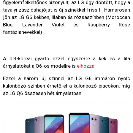
figyelemfelkeltőnek bizonyult, az LG úgy döntött, hogy a
tavalyi zászlóshajóját is új színekkel frissíti. Hamarosan
jön az LG G6 kékben, lilában és rózsaszínben (Moroccan
Blue, Lavender Violet és Raspberry Rose
fantázianevekkel) .
A dél-koreai gyártó ezzel egyszerre a kék és a lila
árnyalatokat a Q6-os modellre is
elhozza
.
Ezzel a három új színnel az LG G6 immáron nyolc
különböző színben érhető el a különböző piacokon, míg
az LG Q6 összesen hét árnyalatban.