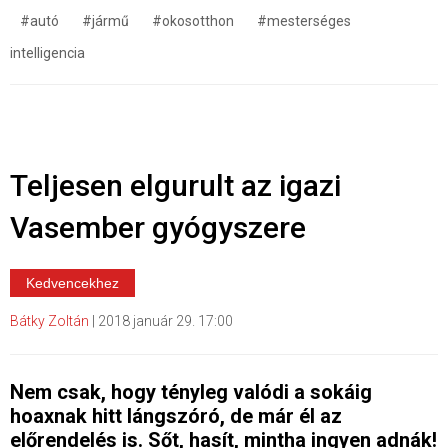
#autó
#jármű
#okosotthon
#mesterséges
intelligencia
Teljesen elgurult az igazi
Vasember gyógyszere
Kedvencekhez
Bátky Zoltán
|
2018 január 29. 17:00
Nem csak, hogy tényleg valódi a sokáig
hoaxnak hitt lángszóró, de már él az
előrendelés is. Sőt, hasít, mintha ingyen adnák!