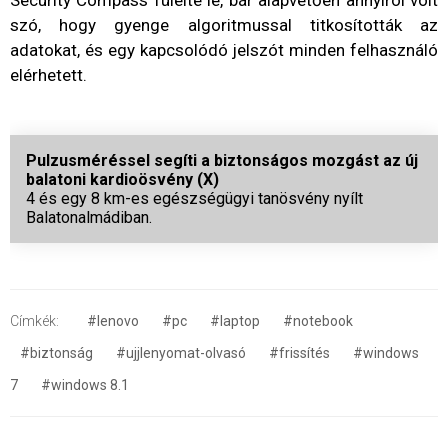
Security Compass fülelte le, bár alapvetően annyiról volt
szó, hogy gyenge algoritmussal titkosították az
adatokat, és egy kapcsolódó jelszót minden felhasználó
elérhetett.
Pulzusméréssel segíti a biztonságos mozgást az új
balatoni kardioösvény (X)
4 és egy 8 km-es egészségügyi tanösvény nyílt
Balatonalmádiban.
Címkék:
#lenovo
#pc
#laptop
#notebook
#biztonság
#ujjlenyomat-olvasó
#frissítés
#windows
7
#windows 8.1