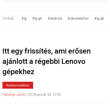
Címkék:
#lg
#lg g6
#android
#okostelefon
#lg q6
Itt egy frissítés, ami erősen
ajánlott a régebbi Lenovo
gépekhez
Kedvencekhez
Harangi László
|
2018 január 30. 13:00