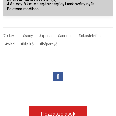
4 és egy 8 km-es egészségügyi tanösvény nyílt
Balatonalmádiban.
Címkék:
#sony
#xperia
#android
#okostelefon
#oled
#kijelző
#képernyő
Hozzászólások