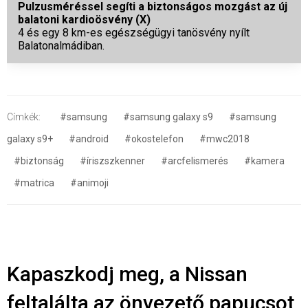
Pulzusméréssel segíti a biztonságos mozgást az új
balatoni kardioösvény (X)
4 és egy 8 km-es egészségügyi tanösvény nyílt
Balatonalmádiban.
Címkék:
#samsung
#samsung galaxy s9
#samsung
galaxy s9+
#android
#okostelefon
#mwc2018
#biztonság
#íriszszkenner
#arcfelismerés
#kamera
#matrica
#animoji
Kapaszkodj meg, a Nissan
feltalálta az önvezető papucsot