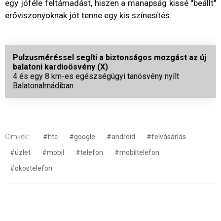
egy jóféle feltámadást, hiszen a manapság kissé "beállt"
erőviszonyoknak jót tenne egy kis színesítés.
Pulzusméréssel segíti a biztonságos mozgást az új
balatoni kardioösvény (X)
4 és egy 8 km-es egészségügyi tanösvény nyílt
Balatonalmádiban.
Címkék:
#htc
#google
#android
#felvásárlás
#üzlet
#mobil
#telefon
#mobiltelefon
#okostelefon