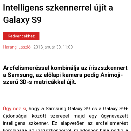
Intelligens szkennerrel újít a
Galaxy S9
Kedvencekhez
Harangi László
|
2018 január 30. 11:00
Arcfelismeréssel kombinálja az íriszszkennert
a Samsung, az előlapi kamera pedig Animoji-
szerű 3D-s matricákkal újít.
Úgy néz ki
, hogy a Samsung Galaxy S9 és a Galaxy S9+
újdonságai között szerepel majd egy úgynevezett
intelligens szkenner. Ez alapvetően az arcfelismerést
kombinálja az íriszszkennerrel, mindennek hála pedig a