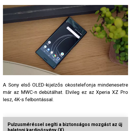
A Sony első OLED-kijelzős okostelefonja mindenesetre
már az MWC-n debütálhat. Elvileg ez az Xperia XZ Pro
lesz, 4K-s felbontással.
Pulzusméréssel segíti a biztonságos mozgást az új
balatoni kardioösvény (X)