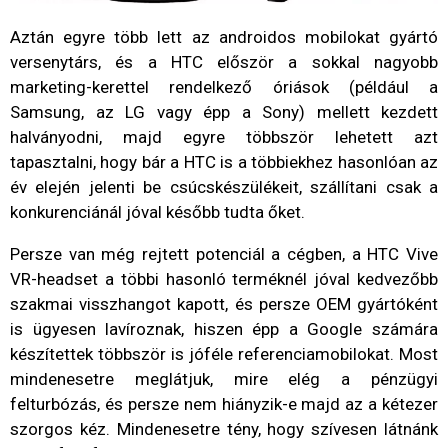
Aztán egyre több lett az androidos mobilokat gyártó
versenytárs, és a HTC először a sokkal nagyobb
marketing-kerettel rendelkező óriások (például a
Samsung, az LG vagy épp a Sony) mellett kezdett
halványodni, majd egyre többször lehetett azt
tapasztalni, hogy bár a HTC is a többiekhez hasonlóan az
év elején jelenti be csúcskészülékeit, szállítani csak a
konkurenciánál jóval később tudta őket.
Persze van még rejtett potenciál a cégben, a HTC Vive
VR-headset a többi hasonló terméknél jóval kedvezőbb
szakmai visszhangot kapott, és persze OEM gyártóként
is ügyesen lavíroznak, hiszen épp a Google számára
készítettek többször is jóféle referenciamobilokat. Most
mindenesetre meglátjuk, mire elég a pénzügyi
felturbózás, és persze nem hiányzik-e majd az a kétezer
szorgos kéz. Mindenesetre tény, hogy szívesen látnánk