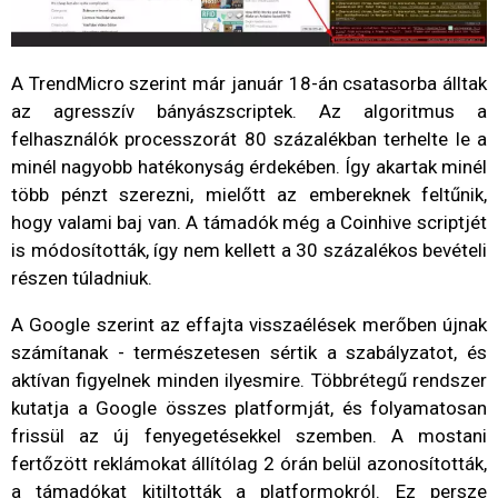
A TrendMicro szerint már január 18-án csatasorba álltak
az agresszív bányászscriptek. Az algoritmus a
felhasználók processzorát 80 százalékban terhelte le a
minél nagyobb hatékonyság érdekében. Így akartak minél
több pénzt szerezni, mielőtt az embereknek feltűnik,
hogy valami baj van. A támadók még a Coinhive scriptjét
is módosították, így nem kellett a 30 százalékos bevételi
részen túladniuk.
A Google szerint az effajta visszaélések merőben újnak
számítanak - természetesen sértik a szabályzatot, és
aktívan figyelnek minden ilyesmire. Többrétegű rendszer
kutatja a Google összes platformját, és folyamatosan
frissül az új fenyegetésekkel szemben. A mostani
fertőzött reklámokat állítólag 2 órán belül azonosították,
a támadókat kitiltották a platformokról. Ez persze