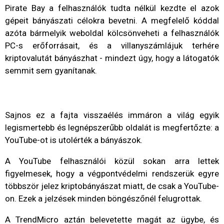
Pirate Bay a felhasználók tudta nélkül kezdte el azok
gépeit bányászati célokra bevetni. A megfelelő kóddal
azóta bármelyik weboldal kölcsönveheti a felhasználók
PC-s erőforrásait, és a villanyszámlájuk terhére
kriptovalutát bányászhat - mindezt úgy, hogy a látogatók
semmit sem gyanítanak.
Sajnos ez a fajta visszaélés immáron a világ egyik
legismertebb és legnépszerűbb oldalát is megfertőzte: a
YouTube-ot is utolérték a bányászok.
A YouTube felhasználói közül sokan arra lettek
figyelmesek, hogy a végpontvédelmi rendszerük egyre
többször jelez kriptobányászat miatt, de csak a YouTube-
on. Ezek a jelzések minden böngészőnél felugrottak.
A TrendMicro aztán belevetette magát az ügybe, és