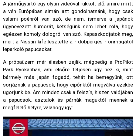
A járműgyártó egy olyan videóval rukkolt elő, amire mi itt
a vén Európában simán azt gondolhatnánk, hogy csak
valami poénról van szó, de nem, ismerve a japánok
úgynevezett humorát, kétségünk sem lehet róla, hogy
egészen komoly dologról van szó. Kapaszkodjatok meg,
mert a Nissan kifejlesztette a - dobpergés - önmagától
leparkoló papucsokat.
A próbaüzem már élesben zajlik, mégpedig a ProPilot
Park Ryokanban, ami elsőre teljesen úgy néz ki, mint
bármely más japán fogadó, tehát ha bemegyünk, ott
sorjáznak a papucsok, hogy cipőnktől megválva ezekbe
ugorjunk be. Ám mindez csak a felszín, hiszen valójában
a papucsok, asztalok és párnák maguktól mennek a
megfelelő helyre, valahogy így: