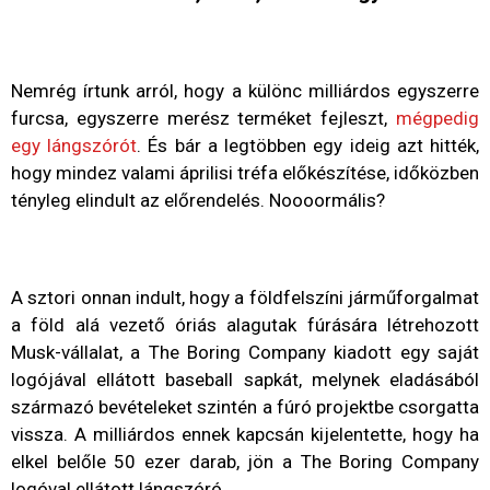
Nemrég írtunk arról, hogy a különc milliárdos egyszerre
furcsa, egyszerre merész terméket fejleszt,
mégpedig
egy lángszórót
. És bár a legtöbben egy ideig azt hitték,
hogy mindez valami áprilisi tréfa előkészítése, időközben
tényleg elindult az előrendelés. Noooormális?
A sztori onnan indult, hogy a földfelszíni járműforgalmat
a föld alá vezető óriás alagutak fúrására létrehozott
Musk-vállalat, a The Boring Company kiadott egy saját
logójával ellátott baseball sapkát, melynek eladásából
származó bevételeket szintén a fúró projektbe csorgatta
vissza. A milliárdos ennek kapcsán kijelentette, hogy ha
elkel belőle 50 ezer darab, jön a The Boring Company
logóval ellátott lángszóró.