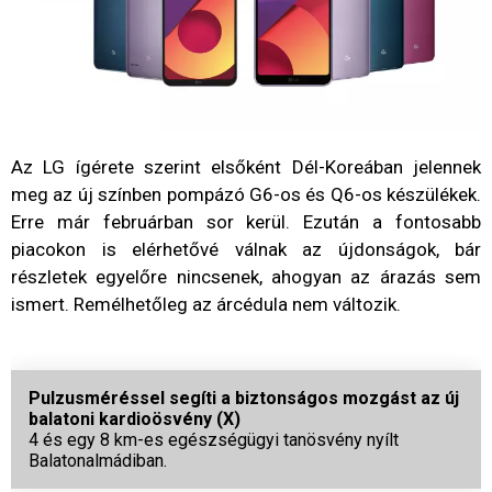
Az LG ígérete szerint elsőként Dél-Koreában jelennek
meg az új színben pompázó G6-os és Q6-os készülékek.
Erre már februárban sor kerül. Ezután a fontosabb
piacokon is elérhetővé válnak az újdonságok, bár
részletek egyelőre nincsenek, ahogyan az árazás sem
ismert. Remélhetőleg az árcédula nem változik.
Pulzusméréssel segíti a biztonságos mozgást az új
balatoni kardioösvény (X)
4 és egy 8 km-es egészségügyi tanösvény nyílt
Balatonalmádiban.