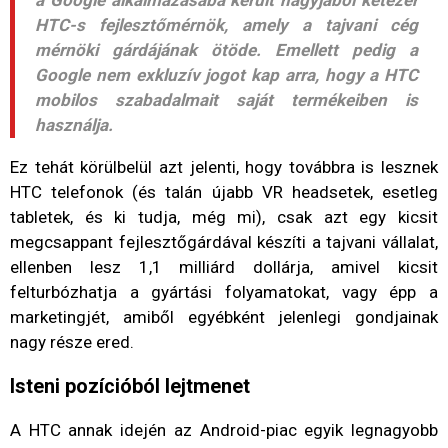
a Google alkalmazásába került nagyjából kétezer
HTC-s fejlesztőmérnök, amely a tajvani cég
mérnöki gárdájának ötöde. Emellett pedig a
Google nem exkluzív jogot kap arra, hogy a HTC
mobilos szabadalmait saját termékeiben is
használja.
Ez tehát körülbelül azt jelenti, hogy továbbra is lesznek
HTC telefonok (és talán újabb VR headsetek, esetleg
tabletek, és ki tudja, még mi), csak azt egy kicsit
megcsappant fejlesztőgárdával készíti a tajvani vállalat,
ellenben lesz 1,1 milliárd dollárja, amivel kicsit
felturbózhatja a gyártási folyamatokat, vagy épp a
marketingjét, amiből egyébként jelenlegi gondjainak
nagy része ered.
Isteni pozícióból lejtmenet
A HTC annak idején az Android-piac egyik legnagyobb