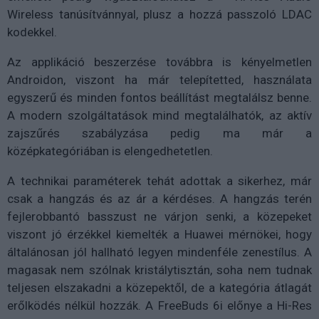
Wireless tanúsítvánnyal, plusz a hozzá passzoló LDAC
kodekkel.
Az applikáció beszerzése továbbra is kényelmetlen
Androidon, viszont ha már telepítetted, használata
egyszerű és minden fontos beállítást megtalálsz benne.
A modern szolgáltatások mind megtalálhatók, az aktív
zajszűrés szabályzása pedig ma már a
középkategóriában is elengedhetetlen.
A technikai paraméterek tehát adottak a sikerhez, már
csak a hangzás és az ár a kérdéses. A hangzás terén
fejlerobbantó basszust ne várjon senki, a közepeket
viszont jó érzékkel kiemelték a Huawei mérnökei, hogy
általánosan jól hallható legyen mindenféle zenestílus. A
magasak nem szólnak kristálytisztán, soha nem tudnak
teljesen elszakadni a közepektől, de a kategória átlagát
erőlködés nélkül hozzák. A FreeBuds 6i előnye a Hi-Res