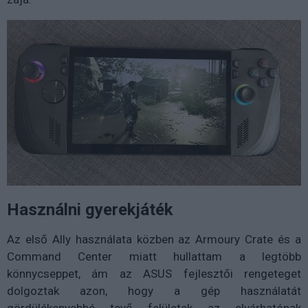
Használni gyerekjáték
Az első Ally használata közben az Armoury Crate és a
Command Center miatt hullattam a legtöbb
könnycseppet, ám az ASUS fejlesztői rengeteget
dolgoztak azon, hogy a gép használatát
gördülékenyebbé tevő felületek az elvárhatónak