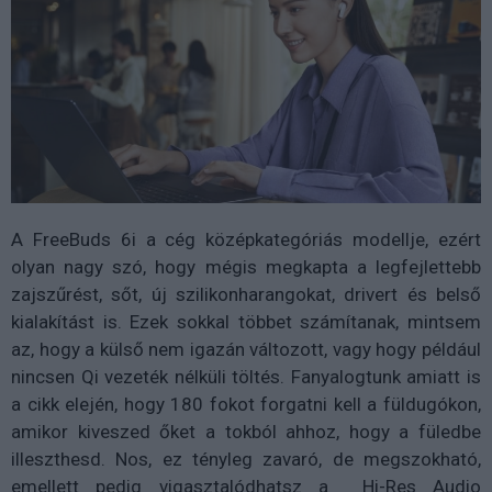
A FreeBuds 6i a cég középkategóriás modellje, ezért
olyan nagy szó, hogy mégis megkapta a legfejlettebb
zajszűrést, sőt, új szilikonharangokat, drivert és belső
kialakítást is. Ezek sokkal többet számítanak, mintsem
az, hogy a külső nem igazán változott, vagy hogy például
nincsen Qi vezeték nélküli töltés. Fanyalogtunk amiatt is
a cikk elején, hogy 180 fokot forgatni kell a füldugókon,
amikor kiveszed őket a tokból ahhoz, hogy a füledbe
illeszthesd. Nos, ez tényleg zavaró, de megszokható,
emellett pedig vigasztalódhatsz a Hi-Res Audio