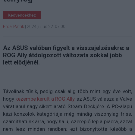
Kedvencekhez
Erdei Patrik
|
2024 július 22. 07:00
Az ASUS valóban figyelt a visszajelzésekre: a
ROG Ally átdolgozott változata sokkal jobb
lett elődjénél.
Távolinak tűnik, pedig csak alig több mint egy éve volt,
hogy
kezembe került a ROG Ally
, az ASUS válasza a Valve
váratlanul nagy sikert arató Steam Deckjére. A PC-alapú
kézi konzolok kategóriája még mindig viszonylag friss,
számíthatunk arra, hogy ha új szereplő lép a piacra, azzal
nem lesz minden rendben: ezt bizonyította később a