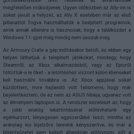
megfelelően működjenek. Ugyan időközben az Ally-on is
sokat javult a helyzet, az Ally X esetében már az első
pillanattól fogva használhatók a beépített programok,
amik annak ellenére is hasznosak, hogy a találkozást a
Windows 11-gyel még mindig nem ússzuk meg.
Az Armoury Crate a gép indításakor betölt, és ebben egy
helyen láthatjuk a telepített játékokat, mindegy, hogy
Steamről, az Xbox alkalmazásból, vagy az Epicről
töltöttük-e le őket - a letöltéshez viszont külön klienseket
kell használni továbbra is. Az Xbox appjával sokat
küzdöttem, mire hajlandó volt felismerni, hogy már
bejelentkeztem, de ez nem az ASUS hibája, ugyanez volt
az élményem laptopon is. A rendszer kezelését az, hogy
a jobb analóg lekattintásával előhívhatunk egy
egérkurzort, lényegesen egyszerűbbé teszi, mintha az
aránylag kis kijelzőre lennénk kényszerítve, és már a
billentyűzetet sem kellett állandóan előhívnom, sőt a