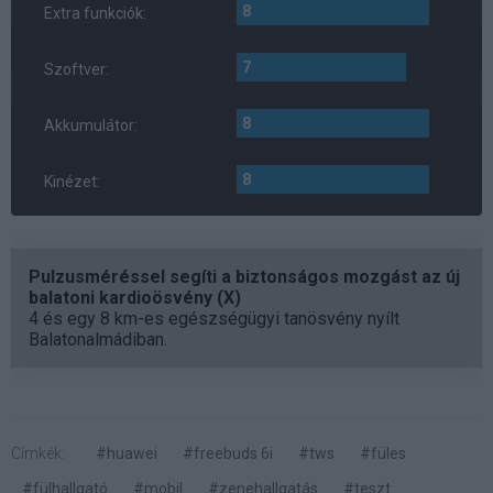
8
Extra funkciók:
7
Szoftver:
8
Akkumulátor:
8
Kinézet:
Pulzusméréssel segíti a biztonságos mozgást az új
balatoni kardioösvény (X)
4 és egy 8 km-es egészségügyi tanösvény nyílt
Balatonalmádiban.
Címkék:
#huawei
#freebuds 6i
#tws
#füles
#fülhallgató
#mobil
#zenehallgatás
#teszt