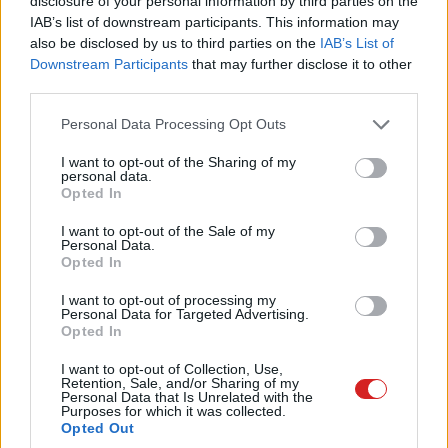
disclosure of your personal information by third parties on the
IAB’s list of downstream participants. This information may
HUAWEI FreeBuds 6i
also be disclosed by us to third parties on the
IAB’s List of
Downstream Participants
that may further disclose it to other
third parties.
Ár: 39 990 Ft
A FreeBuds 6i a cég középkategóriás modellje, ezért
Please note that this website/app uses one or more Google
Personal Data Processing Opt Outs
olyan nagy szó, hogy mégis megkapta a legfejlettebb
services and may gather and store information including but
zajszűrést, sőt, új szilikonharangokat, drivert és belső
not limited to your visit or usage behaviour. You may click to
I want to opt-out of the Sharing of my
kialakítást is.
personal data.
grant or deny consent to Google and its third-party tags to
Opted In
use your data for below specified purposes in below Google
11 mm-es driverek
SBC, AAC, LDAC, L2HC 2.0,
consent section.
I want to opt-out of the Sale of my
BT5.3
Personal Data.
Opted In
3 mikrofon/füldugó
aktív zajszűrés
érintéses, programozható
dupla csatlakozás
I want to opt-out of processing my
Personal Data for Targeted Advertising.
vezérlés
alacsony késleltetés
Opted In
üzemmód
I want to opt-out of Collection, Use,
viselés-érzékelés
Illeszkedési teszt,
Retention, Sale, and/or Sharing of my
Personal Data that Is Unrelated with the
hangszínszabályzó
Purposes for which it was collected.
Opted Out
Type-C csatlakozó
Ai Life app