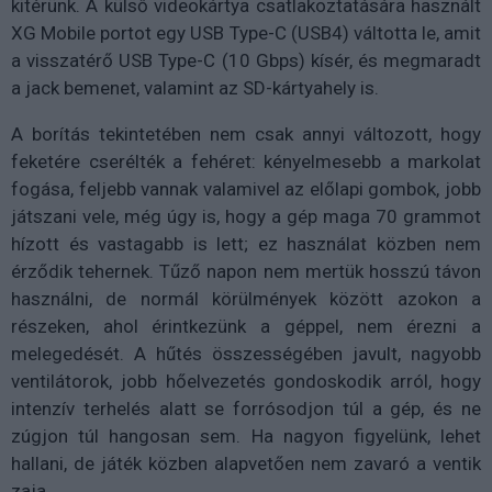
kitérünk. A külső videokártya csatlakoztatására használt
XG Mobile portot egy USB Type-C (USB4) váltotta le, amit
a visszatérő USB Type-C (10 Gbps) kísér, és megmaradt
a jack bemenet, valamint az SD-kártyahely is.
A borítás tekintetében nem csak annyi változott, hogy
feketére cserélték a fehéret: kényelmesebb a markolat
fogása, feljebb vannak valamivel az előlapi gombok, jobb
játszani vele, még úgy is, hogy a gép maga 70 grammot
hízott és vastagabb is lett; ez használat közben nem
érződik tehernek. Tűző napon nem mertük hosszú távon
használni, de normál körülmények között azokon a
részeken, ahol érintkezünk a géppel, nem érezni a
melegedését. A hűtés összességében javult, nagyobb
ventilátorok, jobb hőelvezetés gondoskodik arról, hogy
intenzív terhelés alatt se forrósodjon túl a gép, és ne
zúgjon túl hangosan sem. Ha nagyon figyelünk, lehet
hallani, de játék közben alapvetően nem zavaró a ventik
zaja.