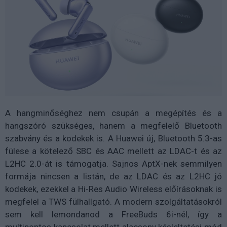
A hangminőséghez nem csupán a megépítés és a
hangszóró szükséges, hanem a megfelelő Bluetooth
szabvány és a kodekek is. A Huawei új, Bluetooth 5.3-as
fülese a kötelező SBC és AAC mellett az LDAC-t és az
L2HC 2.0-át is támogatja. Sajnos AptX-nek semmilyen
formája nincsen a listán, de az LDAC és az L2HC jó
kodekek, ezekkel a Hi-Res Audio Wireless előírásoknak is
megfelel a TWS fülhallgató. A modern szolgáltatásokról
sem kell lemondanod a FreeBuds 6i-nél, így a