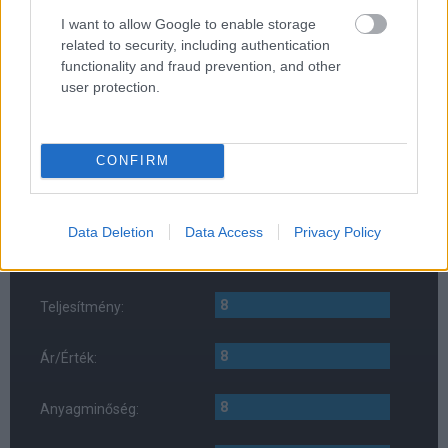
I want to allow Google to enable storage
Hi-Res Audio Wireless
related to security, including authentication
IP54
functionality and fraud prevention, and other
user protection.
KONTRA
CONFIRM
a tok kialakításán lehetne javítani
az appot nehézkes beszerezni
Data Deletion
Data Access
Privacy Policy
a magashangokkal meggyűlik a baja
8
Teljesítmény:
8
Ár/Érték:
8
Anyagminőség: