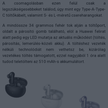
A csomagolásban ezen felül csak a
legszükségesebbeket találod, úgy mint egy Type-A-Type-
C töltőkábelt, valamint S- és L-méretű csereharangokat.
A mindössze 34 grammos fehér tok alján a töltőport,
oldalt a párosító gomb található, elöl a Huawei felirat
alatt pedig egy LED mutatja az aktuális működést (töltés,
párosítás, lemerülés-közeli akku). A töltéshez vezeték
nélküli technolódiát nem vethetsz be, kizárólag
vezetékes töltés támogatott, ezzel nagyjából 1 óra alatt
tudod teletölteni az 510 mAh-s akkumulátort.