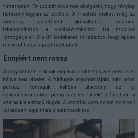
futtathatsz. Ez utóbbit érdemes elvégezni, hogy tényleg
hatékony legyen az izoláció. A frissítés mellett még az
alacsony késleltetést aktiválhatod, valamint
lekapcsolhatod a viselésérzékelést. Ha mobilod
támogatja a HD-s BT-kodekeket, itt láthatod, hogy éppen
melyiket használja a FreeBuds 6i.
Ennyiért nem rossz
Ahogy azt már cikkünk elején is említettük, a FreeBuds 6i
kényelmes viselet. A füldugók ergonómiájára nem lehet
panasz, tömegük kellően alacsony, az új
szilikonharangokkal pedig stabilan "ülnek" a füledben a
száras kialakítású dugók. A vezérlés sem nehéz, nem kell
túl erősen koppintani a parancsokhoz.