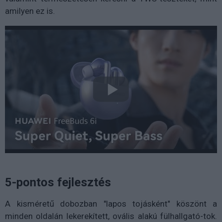
amilyen ez is.
5-pontos fejlesztés
A kisméretű dobozban "lapos tojásként" köszönt a
minden oldalán lekerekített, ovális alakú fülhallgató-tok.