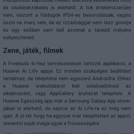
multipontos kapcsolat mellett alacsony késleltetési mód
és viselésérzékelés is elérhető. A tok értelemszerűen
nem, viszont a füldugók IP54-es besorolásúak, vagyis
úszni ne menj vele, de az izzadsággal nem lesz gondja
és egy esőben sem kell azonnal a táskád mélyére
süllyesztened.
Zene, játék, filmek
A Freebuds 6i-hez természetesen tartozik applikáció, a
Huawei Ai Life appja. Ez minden szükséges beállítást
tartalmaz, de telepítése nem egyszerű Androidra. Ehhez
a Huawei weboldaláról kell sideloadolnod az
alkalmazást, vagy AppGallery áruházat telepíteni. A
Huawei Egészség app már a Samsung Galaxy App store-
jában is elérhető, de sajnos az Ai Life-ra ez még nem
igaz. A jó hír, hogy ha egyszer már telepítetted az appot,
onnantól saját maga ügyel a frissességére.