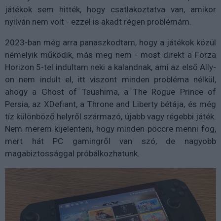
játékok sem hitték, hogy csatlakoztatva van, amikor
nyilván nem volt - ezzel is akadt régen problémám.
2023-ban még arra panaszkodtam, hogy a játékok közül
némelyik működik, más meg nem - most direkt a Forza
Horizon 5-tel indultam neki a kalandnak, ami az első Ally-
on nem indult el, itt viszont minden probléma nélkül,
ahogy a Ghost of Tsushima, a The Rogue Prince of
Persia, az XDefiant, a Throne and Liberty bétája, és még
tíz különböző helyről származó, újabb vagy régebbi játék.
Nem merem kijelenteni, hogy minden pöccre menni fog,
mert hát PC gamingről van szó, de nagyobb
magabiztossággal próbálkozhatunk.