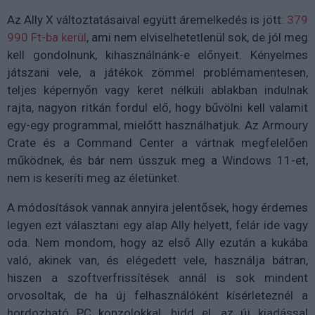
Az Ally X változtatásaival együtt áremelkedés is jött:
379
990 Ft-ba kerül
, ami nem elviselhetetlenül sok, de jól meg
kell gondolnunk, kihasználnánk-e előnyeit. Kényelmes
játszani vele, a játékok zömmel problémamentesen,
teljes képernyőn vagy keret nélküli ablakban indulnak
rajta, nagyon ritkán fordul elő, hogy bűvölni kell valamit
egy-egy programmal, mielőtt használhatjuk. Az Armoury
Crate és a Command Center a vártnak megfelelően
működnek, és bár nem ússzuk meg a Windows 11-et,
nem is keseríti meg az életünket.
A módosítások vannak annyira jelentősek, hogy érdemes
legyen ezt választani egy alap Ally helyett, felár ide vagy
oda. Nem mondom, hogy az első Ally ezután a kukába
való, akinek van, és elégedett vele, használja bátran,
hiszen a szoftverfrissítések annál is sok mindent
orvosoltak, de ha új felhasználóként kísérleteznél a
hordozható PC konzolokkal, hidd el, az új kiadással