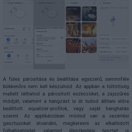
A füles párosítása és beállítása egyszerű, semmiféle
bökkenőre nem kell készülnöd. Az appban a töltöttség
mellett láthatod a párosított eszközöket, a zajszűrés
módját, valamint a hangzást is át tudod állítani előre
beállított equalizer-profilok, vagy saját hanghatás
szerint. Az applikációban módod van a vezérlési
gesztusokat átvariálni, megkeresni az elkallódott
fülhallgatóidat, valamint illeszkedési tesztet is