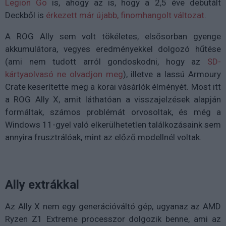
Legion Go
is, ahogy az is, hogy a 2,5 éve debütált
Deckből is
érkezett már újabb, finomhangolt változat
.
A ROG Ally sem volt tökéletes, elsősorban gyenge
akkumulátora, vegyes eredményekkel dolgozó hűtése
(ami nem tudott arról gondoskodni, hogy az
SD-
kártyaolvasó ne olvadjon meg
), illetve a lassú Armoury
Crate keserítette meg a korai vásárlók élményét. Most itt
a ROG Ally X, amit láthatóan a visszajelzések alapján
formáltak, számos problémát orvosoltak, és még a
Windows 11-gyel való elkerülhetetlen találkozásaink sem
annyira frusztrálóak, mint az előző modellnél voltak.
Ally extrákkal
Az Ally X nem egy generációváltó gép, ugyanaz az AMD
Ryzen Z1 Extreme processzor dolgozik benne, ami az