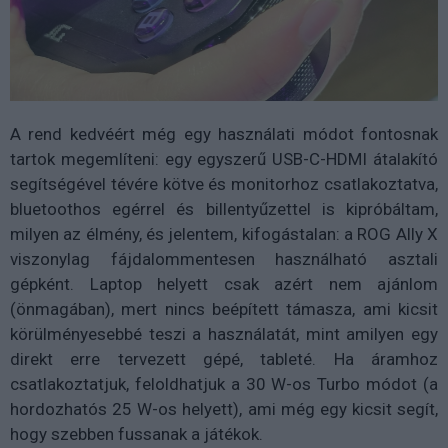
A rend kedvéért még egy használati módot fontosnak
tartok megemlíteni: egy egyszerű USB-C-HDMI átalakító
segítségével tévére kötve és monitorhoz csatlakoztatva,
bluetoothos egérrel és billentyűzettel is kipróbáltam,
milyen az élmény, és jelentem, kifogástalan: a ROG Ally X
viszonylag fájdalommentesen használható asztali
gépként. Laptop helyett csak azért nem ajánlom
(önmagában), mert nincs beépített támasza, ami kicsit
körülményesebbé teszi a használatát, mint amilyen egy
direkt erre tervezett gépé, tableté. Ha áramhoz
csatlakoztatjuk, feloldhatjuk a 30 W-os Turbo módot (a
hordozhatós 25 W-os helyett), ami még egy kicsit segít,
hogy szebben fussanak a játékok.