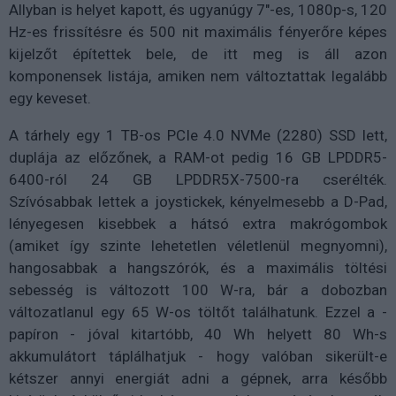
Allyban is helyet kapott, és ugyanúgy 7"-es, 1080p-s, 120
Hz-es frissítésre és 500 nit maximális fényerőre képes
kijelzőt építettek bele, de itt meg is áll azon
komponensek listája, amiken nem változtattak legalább
egy keveset.
A tárhely egy 1 TB-os PCIe 4.0 NVMe (2280) SSD lett,
duplája az előzőnek, a RAM-ot pedig 16 GB LPDDR5-
6400-ról 24 GB LPDDR5X-7500-ra cserélték.
Szívósabbak lettek a joystickek, kényelmesebb a D-Pad,
lényegesen kisebbek a hátsó extra makrógombok
(amiket így szinte lehetetlen véletlenül megnyomni),
hangosabbak a hangszórók, és a maximális töltési
sebesség is változott 100 W-ra, bár a dobozban
változatlanul egy 65 W-os töltőt találhatunk. Ezzel a -
papíron - jóval kitartóbb, 40 Wh helyett 80 Wh-s
akkumulátort táplálhatjuk - hogy valóban sikerült-e
kétszer annyi energiát adni a gépnek, arra később