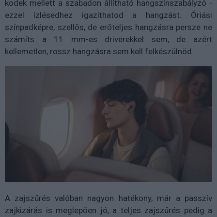
kodek mellett a szabadon állítható hangszínszabályzó -
ezzel ízlésedhez igazíthatod a hangzást. Óriási
színpadképre, szellős, de erőteljes hangzásra persze ne
számíts a 11 mm-es driverekkel sem, de azért
kellemetlen, rossz hangzásra sem kell felkészülnöd.
A zajszűrés valóban nagyon hatékony, már a passzív
zajkizárás is meglepően jó, a teljes zajszűrés pedig a