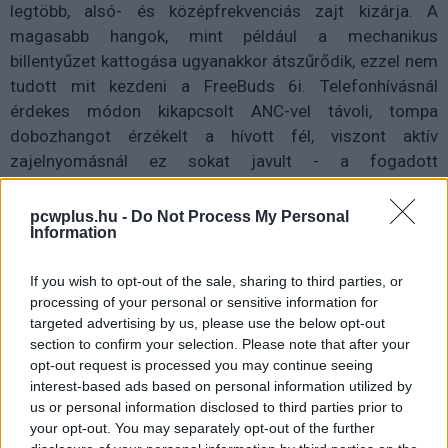
legtöbb, alsó- és középfrekvenciás zajt kizárja. A
magasabb hangok, mint például a mechanikus
billentyűzet kattogása ugyanakkor átszűrődik, ezzel nem
tudott mit kezdeni a FreeBuds 6i. Telefonhívásnál
érdekes módon kikapcsolt ANC-vel távoli, tompa
dobozhangot érzékelt a hívott fél, viszont aktív
zajelnyomásnál ez sokat javult - a fogadott
hangminőséggel nem volt gond egyik esetben sem.
pcwplus.hu -
Do Not Process My Personal
A Huawei FreeBuds 6i-nek van néhány apró hiányossága,
Information
érthető módon nem minden kényelmi extrát kapott meg,
de összességében egy jól felszerelt, kényelmes,
If you wish to opt-out of the sale, sharing to third parties, or
szerethető hangzású TWS fülhallgató, kategóriájában
processing of your personal or sensitive information for
targeted advertising by us, please use the below opt-out
nagyon jónak tekinthető aktív zajszűréssel és hasznos
section to confirm your selection. Please note that after your
szolgáltatásokkal. A háromféle színben (fehér, fekete,
opt-out request is processed you may continue seeing
lila) elérhető FreeBuds 6i 39 990 forintért vásárolható
interest-based ads based on personal information utilized by
meg.
us or personal information disclosed to third parties prior to
your opt-out. You may separately opt-out of the further