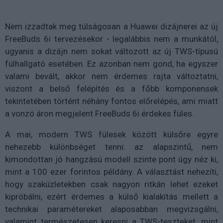
Nem izzadtak meg túlságosan a Huawei dizájnerei az új
FreeBuds 6i tervezésekor - legalábbis nem a munkától,
ugyanis a dizájn nem sokat változott az új TWS-típusú
fülhallgató esetében. Ez azonban nem gond, ha egyszer
valami bevált, akkor nem érdemes rajta változtatni,
viszont a belső felépítés és a főbb komponensek
tekintetében történt néhány fontos előrelépés, ami miatt
a vonzó áron megjelent FreeBuds 6i érdekes füles.
A mai, modern TWS fülesek között külsőre egyre
nehezebb különbséget tenni: az alapszintű, nem
kimondottan jó hangzású modell szinte pont úgy néz ki,
mint a 100 ezer forintos példány. A választást nehezíti,
hogy szaküzletekben csak nagyon ritkán lehet ezeket
kipróbálni, ezért érdemes a külső kialakítás mellett a
technikai paramétereket alaposabban megvizsgálni,
valamint természetesen keresni a TWS-teszteket, mint