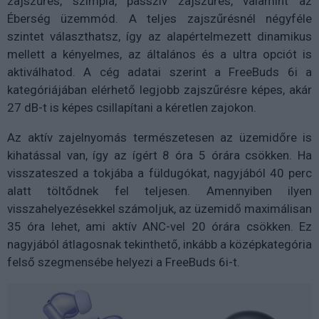
zajszűrés, szimpla, passzív zajszűrés, valamint az
Éberség üzemmód. A teljes zajszűrésnél négyféle
szintet választhatsz, így az alapértelmezett dinamikus
mellett a kényelmes, az általános és a ultra opciót is
aktiválhatod. A cég adatai szerint a FreeBuds 6i a
kategóriájában elérhető legjobb zajszűrésre képes, akár
27 dB-t is képes csillapítani a kéretlen zajokon.
Az aktív zajelnyomás természetesen az üzemidőre is
kihatással van, így az ígért 8 óra 5 órára csökken. Ha
visszateszed a tokjába a füldugókat, nagyjából 40 perc
alatt töltődnek fel teljesen. Amennyiben ilyen
visszahelyezésekkel számoljuk, az üzemidő maximálisan
35 óra lehet, ami aktív ANC-vel 20 órára csökken. Ez
nagyjából átlagosnak tekinthető, inkább a középkategória
felső szegmensébe helyezi a FreeBuds 6i-t.