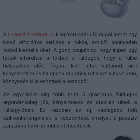
A
Huawei FreeBuds 6i
kilapított szárú füldugói ismét egy
kissé elfordítva kerültek a tokba, amiből könnyedén
tudod kiemelni őket. A gond csupán az, hogy éppen úgy
lettek elfordítva a tokban a füldugók, hogy a fülbe
helyezésük előtt fogást kell rajtuk váltanod, ami
kényelmetlen és ha éppen mondjuk rohansz a busz után,
könnyedén ki is eshetnek a kezedből.
Az egyenként alig több mint 5 grammos füldugók
ergonómiailag jók, kényelmesek és stabilan ülnek a
fülkagylóban. Ez részben az új, vastagabb falú
szilikonharangoknak is köszönhető, amelyek a passzív
zajszűrés terén is jobban teljesítenek.