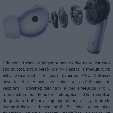
Odabent 11 mm-es, négymágneses driverek teljesítenek
szolgálatot, sőt, a belső kamrakialakítás is megújult. Az
aktív zajszűrést Intelligent Dynamic ANC 3.0-ának
nevezte el a Huawei és ehhez új vezérlőchipet is
készített - ugyanez található a cég FreeBuds Pro 3
modelljében is. Mindkét füldugóban 3-3 mikrofon
dolgozik a hatékony zajelnyomáson, amely többféle
üzemmódban is használható. Ez lehet teljes aktív