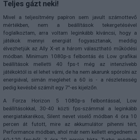
Teljes gázt neki!
Mivel a teljesítmény papíron sem javult számottevő
mértékben, nem a beállítások tekergetésével
foglalkoztam, arra voltam leginkább kíváncsi, hogy a
játékok mennyi energiát fogyasztanak, meddig
élvezhetjük az Ally X-et a három választható működési
módban. Minimum 1080p-s felbontás és Low grafikai
beállítások melletti 40 fps-t még az intenzívebb
játékoktól is el lehet várni, de ha nem akarunk spórolni az
energiával, simán meglehet a 60 is - a részletesség
pedig kevésbé számít egy 7"-es kijelzőn.
A Forza Horizon 5 1080p-s felbontással, Low
beállításokkal, 30-40 közti fps-számmal a leginkább
energiatakarékos, Silent nevet viselő módban 4 óra 10
percen át futott, mire az akkumulátor pihenni tért,
Performance módban, ahol már nem kellett engednem a
60-120 fps-ből, 3 óra 20 percig bírta, Turbo módban