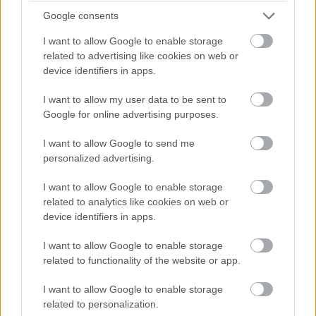
Android és iOS támogatás
Fröccsenésálló kialakítás –
Google consents
IP54 (füldugó)
I want to allow Google to enable storage
2*55+510 mAh
35 óra üzemidő (kikapcsolt
related to advertising like cookies on web or
akkumulátorok
ANC-vel)
device identifiers in apps.
Hi-Res Audio Wireless
tok: 34 gramm , füldugó 5,4 g
I want to allow my user data to be sent to
Google for online advertising purposes.
I want to allow Google to send me
personalized advertising.
I want to allow Google to enable storage
related to analytics like cookies on web or
device identifiers in apps.
PRO
I want to allow Google to enable storage
related to functionality of the website or app.
kiváló passzív és aktív zajszűrés
I want to allow Google to enable storage
related to personalization.
jó hangzás