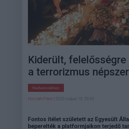
Kiderült, felelősségr
a terrorizmus népszer
Kedvencekhez
Horváth Péter
|
2023 május 19. 20:42
Fontos ítélet született az Egyesült Áll
beperelték a platformjaikon terjedő ta