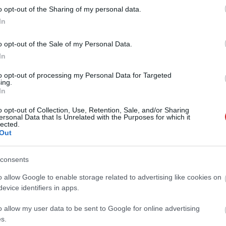
 új balatoni kardioösvény (X)
o opt-out of the Sharing of my personal data.
atonalmádiban.
In
o opt-out of the Sale of my Personal Data.
In
per
#egyesült államok
#legfelsőbb bíróság
to opt-out of processing my Personal Data for Targeted
ing.
In
o opt-out of Collection, Use, Retention, Sale, and/or Sharing
ersonal Data that Is Unrelated with the Purposes for which it
lected.
Tetszik
Out
consents
zászólások
o allow Google to enable storage related to advertising like cookies on
evice identifiers in apps.
o allow my user data to be sent to Google for online advertising
érelt drón is készít rólad
s.