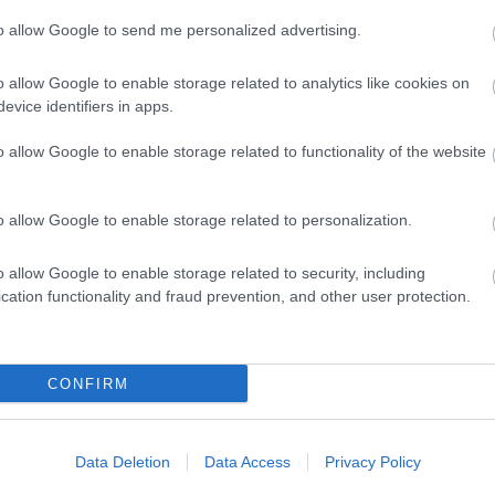
 vágynál
to allow Google to send me personalized advertising.
o allow Google to enable storage related to analytics like cookies on
evice identifiers in apps.
o allow Google to enable storage related to functionality of the website
járt a szelfibotok ideje.
o allow Google to enable storage related to personalization.
o allow Google to enable storage related to security, including
cation functionality and fraud prevention, and other user protection.
us korában a szelfizés sokak számára épp úgy az élet
vagy a levegő, amire a mobilgyártók az előlapi kamerák
tve az ultraszéles látószögű lencsék elterjedése előtt
CONFIRM
s.
 emelni a műfajt, akkor a szép új világban már nem
Data Deletion
Data Access
Privacy Policy
nra is rábízhatjuk a feledhetetlennek szánt pillanatok