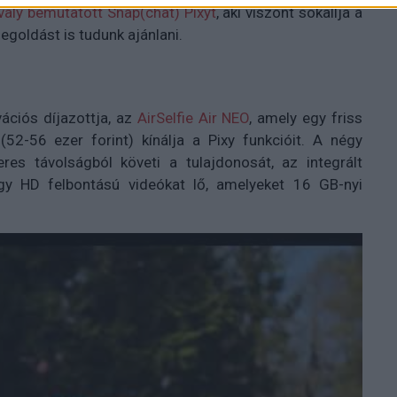
valy bemutatott Snap(chat) Pixyt
, aki viszont sokallja a
goldást is tudunk ajánlani.
ciós díjazottja, az
AirSelfie Air NEO
, amely egy friss
52-56 ezer forint) kínálja a Pixy funkcióit. A négy
eres távolságból követi a tulajdonosát, az integrált
y HD felbontású videókat lő, amelyeket 16 GB-nyi