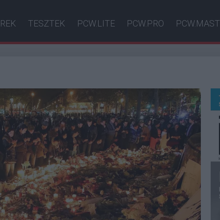
ÍREK
TESZTEK
PCW.LITE
PCW.PRO
PCW.MAST