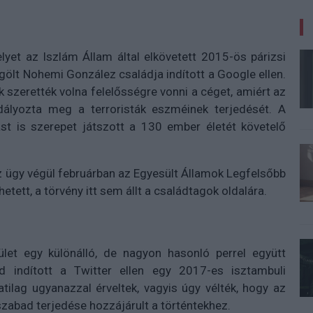
lyet az Iszlám Állam által elkövetett 2015-ös párizsi
ölt Nohemi González családja indított a Google ellen.
szerették volna felelősségre vonni a céget, amiért az
ályozta meg a terroristák eszméinek terjedését. A
ást is szerepet játszott a 130 ember életét követelő
z ügy végül februárban az Egyesült Államok Legfelsőbb
etett, a törvény itt sem állt a családtagok oldalára.
let egy különálló, de nagyon hasonló perrel együtt
ád indított a Twitter ellen egy 2017-es isztambuli
atilag ugyanazzal érveltek, vagyis úgy vélték, hogy az
abad terjedése hozzájárult a történtekhez.