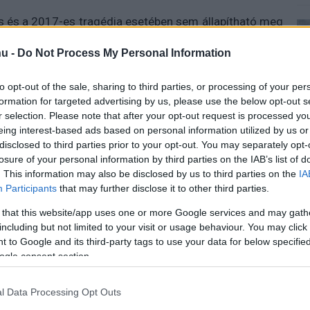
s és a 2017-es tragédia esetében sem állapítható meg
 felelőssége. A testület álláspontja szerint a kérdés
u -
Do Not Process My Personal Information
a YouTube és a Twitter semmiképp sem "segítették és
ogy befogadták a szélsőséges csoporttal szimpatizáló
to opt-out of the sale, sharing to third parties, or processing of your per
formation for targeted advertising by us, please use the below opt-out s
r selection. Please note that after your opt-out request is processed y
 vállalatok felelősségre vonása ugyanis ellentmondana
eing interest-based ads based on personal information utilized by us or
Decency Act" törvény 230-as paragrafusának (Section
disclosed to third parties prior to your opt-out. You may separately opt-
z online szolgáltatóknak a platformjaikra feltöltött
losure of your personal information by third parties on the IAB’s list of
tikák kereszttüzében áll azok részéről, akik szigorúbb
. This information may also be disclosed by us to third parties on the
IA
m eddig még nem sikerült átverni a Kongresszuson a
Participants
that may further disclose it to other third parties.
 that this website/app uses one or more Google services and may gath
including but not limited to your visit or usage behaviour. You may click 
lt volna a YouTube és a Twitter ügyében, az alapjaiban
 to Google and its third-party tags to use your data for below specifi
döntéssel azonban tárgytalanná vált ez a forgatókönyv.
ogle consent section.
l Data Processing Opt Outs