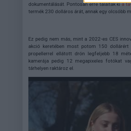
dokumentálását. Pontosan erre találták ki
a ta
termék 230 dolláros árát, annak egy olcsóbb me
Ez pedig nem más, mint a 2022-es CES innová
akció keretében most potom 150 dollárért (
propellerrel ellátott drón legfeljebb 18 mét
kamerája pedig 12 megapixeles fotókat vag
tárhelyen raktároz el.