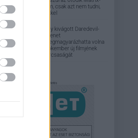
film, csak azt nem tudni,
kikkel
Egy kivágott Daredevil-
jelenet
megmagyarázhatta volna
Pókember új filmjének
furcsaságát
Hirdetés