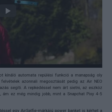
t kínáló automata repülési funkció a manapság oly
 a felvételek azonnali megosztását pedig az Air NEO
azás segíti. A repkedéssel nem árt sietni, az eszköz
en, ám ez még mindig jobb, mint a Snapchat Pixy 4-5
etéssel egy AirSelfie-márkájú power banket is kérhet a