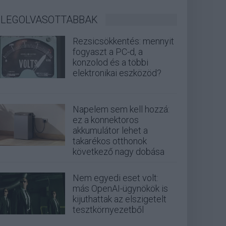
LEGOLVASOTTABBAK
Rezsicsökkentés: mennyit
fogyaszt a PC-d, a
konzolod és a többi
elektronikai eszközöd?
Napelem sem kell hozzá:
ez a konnektoros
akkumulátor lehet a
takarékos otthonok
következő nagy dobása
Nem egyedi eset volt:
más OpenAI-ügynökök is
kijuthattak az elszigetelt
tesztkörnyezetből