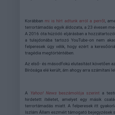
Korábban
mi is hírt adtunk arról a perről
, ame
terrortámadás egyik áldozata, a 23 évesen meg
A 2016 óta húzódó eljárásban a hozzátartozók 
a tulajdonába tartozó YouTube-on nem akad
felperesek úgy vélik, hogy ezért a keresőóri
tragédia megtörténtében.
Az első- és másodfokú elutasítást követően a
Bírósága elé került, ám ahogy arra számítani leh
A
Yahoo! News
beszámolója szerint
a testü
hirdetett ítéletet, amelyet egy másik csal
terrortámadás miatt. A felperesek itt gyakorl
Iszlám Állam eszméit támogató bejegyzések sz