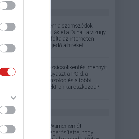
ZÖLD PÁLYA
Nem a szomszédok
zárták el a Dunát: a vízügy
cáfolta az interneten
terjedő álhíreket
Rezsicsökkentés: mennyit
fogyaszt a PC-d, a
konzolod és a többi
elektronikai eszközöd?
GS HÍREK
A Warner ismét
megerősítette, hogy
készül az ötödik Mátrix-