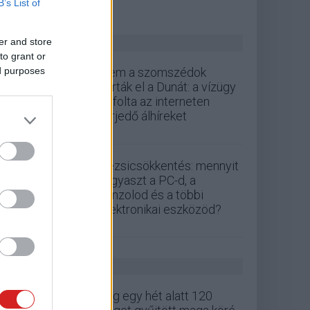
B’s List of
ZÖLD PÁLYA
er and store
to grant or
ed purposes
Nem a szomszédok
zárták el a Dunát: a vízügy
cáfolta az interneten
terjedő álhíreket
Rezsicsökkentés: mennyit
fogyaszt a PC-d, a
konzolod és a többi
elektronikai eszközöd?
GS HÍREK
Alig egy hét alatt 120