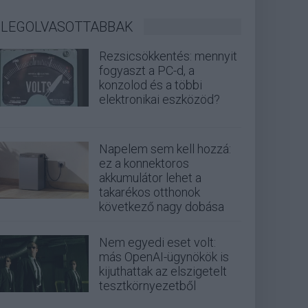
LEGOLVASOTTABBAK
Rezsicsökkentés: mennyit
fogyaszt a PC-d, a
konzolod és a többi
elektronikai eszközöd?
Napelem sem kell hozzá:
ez a konnektoros
akkumulátor lehet a
takarékos otthonok
következő nagy dobása
Nem egyedi eset volt:
más OpenAI-ügynökök is
kijuthattak az elszigetelt
tesztkörnyezetből