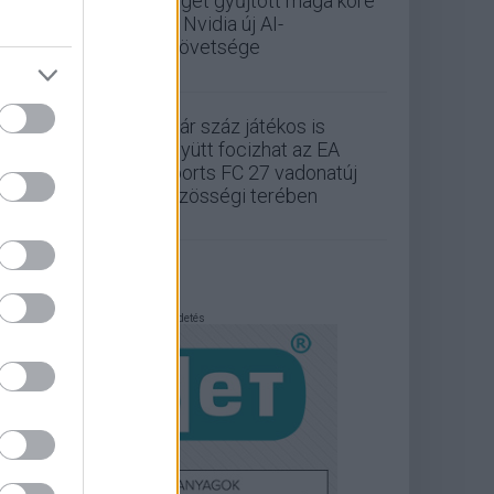
céget gyűjtött maga köré
az Nvidia új AI-
szövetsége
Akár száz játékos is
együtt focizhat az EA
Sports FC 27 vadonatúj
közösségi terében
Hirdetés