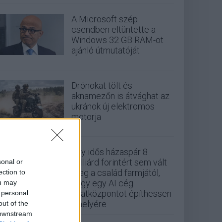
A Microsoft szép
csendben eltüntette a
Windows 32 GB RAM-ot
ajánló útmutatóját
Drónokat tölt és
aknamezőn is átvághat az
ukránok új elektromos
motorja
Egy idős házaspár 8
milliárd forintért sem vált
sonal or
meg a család farmjától,
ection to
hogy egy AI cég
ou may
adatközpontot építhessen
 personal
a helyére
out of the
 downstream