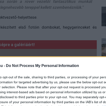
a során a rover vezetői fantasztikus munkát
t legnehezebb tereppel kellett szembenézniük."
ektvezető-helyettese.
készített első fotóin dombokat, hegygerinceket és
képre a galériáért!
u -
Do Not Process My Personal Information
to opt-out of the sale, sharing to third parties, or processing of your per
formation for targeted advertising by us, please use the below opt-out s
r selection. Please note that after your opt-out request is processed y
eing interest-based ads based on personal information utilized by us or
disclosed to third parties prior to your opt-out. You may separately opt-
losure of your personal information by third parties on the IAB’s list of