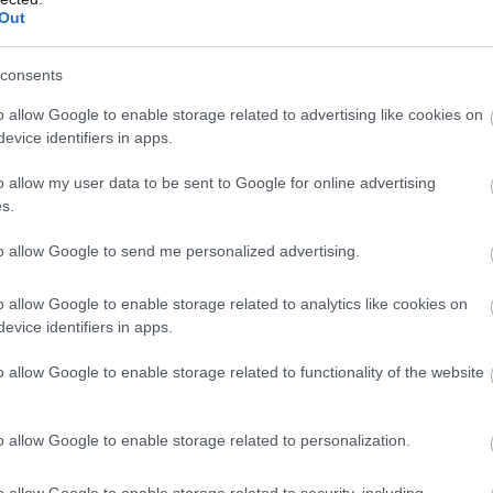
Out
rseverance
#marsjáró
#rover
#steven lee
#witch
consents
o allow Google to enable storage related to advertising like cookies on
evice identifiers in apps.
o allow my user data to be sent to Google for online advertising
s.
Tetszik
to allow Google to send me personalized advertising.
o allow Google to enable storage related to analytics like cookies on
evice identifiers in apps.
zászólások
o allow Google to enable storage related to functionality of the website
zt - a két torony
o allow Google to enable storage related to personalization.
o allow Google to enable storage related to security, including