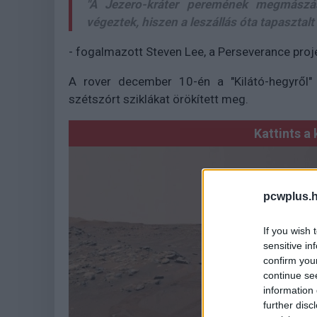
"A Jezero-kráter peremének megmászás
végeztek, hiszen a leszállás óta tapasztal
- fogalmazott Steven Lee, a Perseverance proj
A rover december 10-én a "Kilátó-hegyről" 
szétszórt sziklákat örökített meg.
Kattints a 
pcwplus.h
If you wish 
sensitive in
confirm you
continue se
information 
further disc