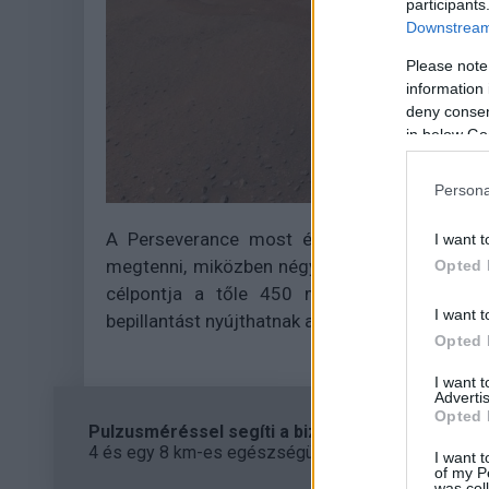
participants
Downstream 
Please note
information 
deny consent
in below Go
Persona
A Perseverance most észak felé veszi az ir
I want t
megtenni, miközben négy, geológiai szempont
Opted 
célpontja a tőle 450 méterre található W
I want t
bepillantást nyújthatnak a Mars múltjába.
Opted 
I want 
Advertis
Opted 
Pulzusméréssel segíti a biztonságos mozgást az
4 és egy 8 km-es egészségügyi tanösvény nyílt Bal
I want t
of my P
was col