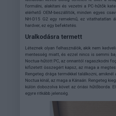
formálni, alakítani és vezetni a PC-hűtők kat
elérhető OEM-beszállítók, minden egyes csava
NH-D15 G2 egy remekmű, ez vitathatatlan ál
hardver, ez egy befektetés.
Uralkodásra termett
Léteznek olyan felhasználók, akik nem kedvel
mentesség miatt, és ezzel nincs is semmi baj
Noctua-hűtött PC, az onnantól ragaszkodni fog
kifizetett összegért kapsz, az maga a megtes
Rengeteg drága termékkel találkozni, amiknél
Noctua kínál, az maga a Kánaán. Rengeteg kieg
külön dobozolva követ az óriási hűtőborda. 
egyre ritkább jelenség.