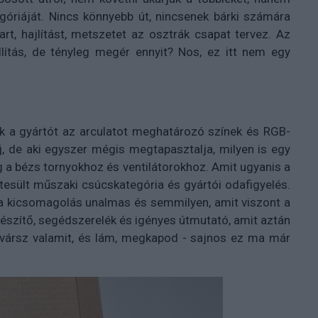
egóriáját. Nincs könnyebb út, nincsenek bárki számára
rt, hajlítást, metszetet az osztrák csapat tervez. Az
lítás, de tényleg megér ennyit? Nos, ez itt nem egy
ik a gyártót az arculatot meghatározó színek és RGB-
, de aki egyszer mégis megtapasztalja, milyen is egy
 a bézs tornyokhoz és ventilátorokhoz. Amit ugyanis a
tesült műszaki csúcskategória és gyártói odafigyelés.
 a kicsomagolás unalmas és semmilyen, amit viszont a
észítő, segédszerelék és igényes útmutató, amit aztán
Elvársz valamit, és lám, megkapod - sajnos ez ma már