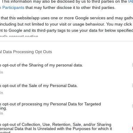
. This information may also be disclosed by us to third parties on the
IA
Participants
that may further disclose it to other third parties.
 that this website/app uses one or more Google services and may gath
including but not limited to your visit or usage behaviour. You may click 
 to Google and its third-party tags to use your data for below specifi
ogle consent section.
l Data Processing Opt Outs
ányt: a tervek szerint nagyjából 6,5 kilométert fog
o opt-out of the Sharing of my personal data.
ból különösen érdekes pontot fog felkeresni. Az első
In
itch Hazel domb lesz, amelynek különböző rétegei
o opt-out of the Sale of my Personal Data.
In
to opt-out of processing my Personal Data for Targeted
ing.
In
 új balatoni kardioösvény (X)
atonalmádiban.
o opt-out of Collection, Use, Retention, Sale, and/or Sharing
ersonal Data that Is Unrelated with the Purposes for which it
lected.