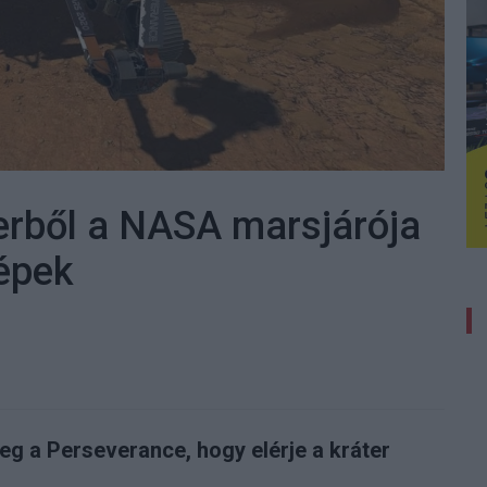
terből a NASA marsjárója
képek
meg a Perseverance, hogy elérje a kráter