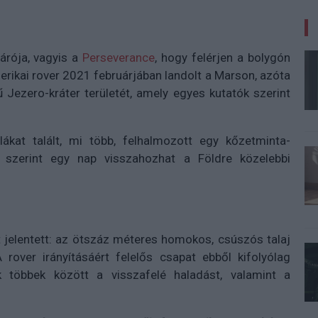
rója, vagyis a
Perseverance
, hogy felérjen a bolygón
merikai rover 2021 februárjában landolt a Marson, azóta
 Jezero-kráter területét, amely egyes kutatók szerint
at talált, mi több, felhalmozott egy kőzetminta-
szerint egy nap visszahozhat a Földre közelebbi
 jelentett: az ötszáz méteres homokos, csúszós talaj
 rover irányításáért felelős csapat ebből kifolyólag
ták többek között a visszafelé haladást, valamint a