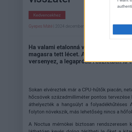
authenti
Kedvencekhez
Gyepes Máté
|
2024 december 17. 20:18
Ha valami etalonná válik a kategóriáj
magasra tett lécet. A Noctuánál a pr
versenyez, a legapróbb részletben is 
Sokan elvéreztek már a CPU-hűtők piacán, net
hőcsövek századmilliméter pontos tervezése 
áthelyezték a hangsúlyt a folyadékhűtéses 
folyton növekszik, más lehetőség nincs a hőfo
A Noctua mérnökei biztosan rendszeresen kit
láthatóan kevés dolog térítheti le őket a kit