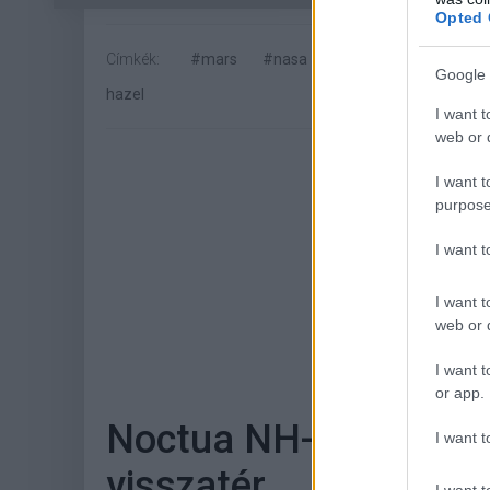
Opted 
Címkék:
#mars
#nasa
#jezeró-kráter
#pe
Google 
hazel
I want t
web or d
I want t
purpose
I want 
I want t
web or d
Hoz
I want t
or app.
Noctua NH-D15 G2 tes
I want t
visszatér
I want t