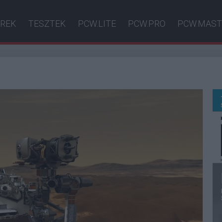
ÍREK
TESZTEK
PCW.LITE
PCW.PRO
PCW.MAST