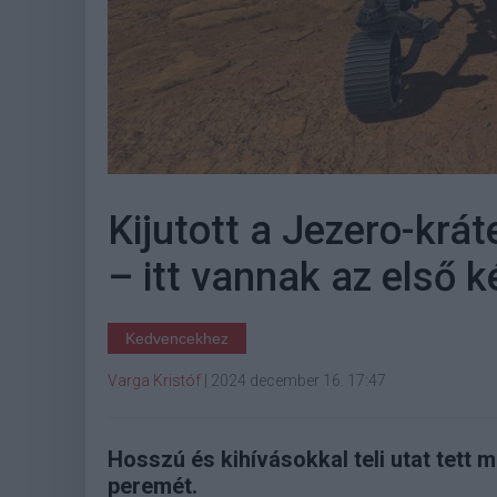
Kijutott a Jezero-krá
– itt vannak az első 
Kedvencekhez
Varga Kristóf
|
2024 december 16. 17:47
Hosszú és kihívásokkal teli utat tett 
peremét.