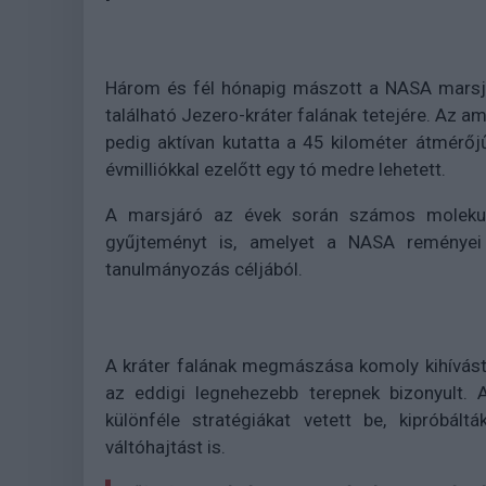
Három és fél hónapig mászott a NASA marsjá
található Jezero-kráter falának tetejére. Az a
pedig aktívan kutatta a 45 kilométer átmérőjű
évmilliókkal ezelőtt egy tó medre lehetett.
A marsjáró az évek során számos molekulák
gyűjteményt is, amelyet a NASA reményei 
tanulmányozás céljából.
A kráter falának megmászása komoly kihívást
az eddigi legnehezebb terepnek bizonyult. A
különféle stratégiákat vetett be, kipróbál
váltóhajtást is.