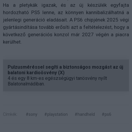
Ha a pletykák igazak, és az új készülék egyfajta
hordozható PS5 lenne, az könnyen kannibalizálhatná a
jelenlegi generáció eladásait. A PS6 chipjének 2025 végi
gyártásindítása tovább erősíti azt a feltételezést, hogy a
következő generációs konzol már 2027 végén a piacra
kerülhet.
Pulzusméréssel segíti a biztonságos mozgást az új
balatoni kardioösvény (X)
4 és egy 8 km-es egészségügyi tanösvény nyílt
Balatonalmádiban.
Címkék:
#sony
#playstation
#handheld
#ps6