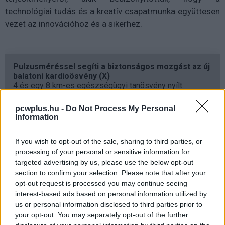
technológiai tudás és a kreatív csapatmunka együttesen
vezet az innovációhoz és a sikerhez.
Pulzusméréssel segíti a biztonságos mozgást az új
balatoni kardioösvény (X)
4 és egy 8 km-es egészségügyi tanösvény nyílt
Balatonalmádiban.
pcwplus.hu -
Do Not Process My Personal
Information
If you wish to opt-out of the sale, sharing to third parties, or
Címkék:
#robotika
#verseny
processing of your personal or sensitive information for
targeted advertising by us, please use the below opt-out
section to confirm your selection. Please note that after your
opt-out request is processed you may continue seeing
interest-based ads based on personal information utilized by
us or personal information disclosed to third parties prior to
Hatalmasat tarol a Netflix a
your opt-out. You may separately opt-out of the further