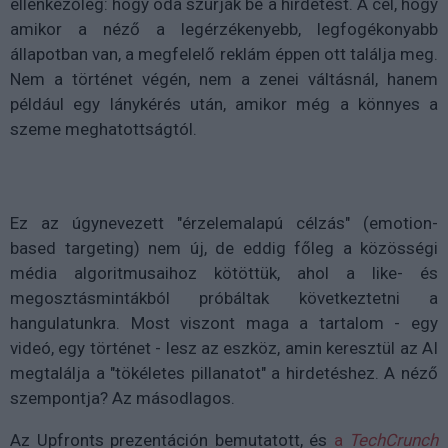
ellenkezőleg: hogy oda szúrják be a hirdetést. A cél, hogy
amikor a néző a legérzékenyebb, legfogékonyabb
állapotban van, a megfelelő reklám éppen ott találja meg.
Nem a történet végén, nem a zenei váltásnál, hanem
például egy lánykérés után, amikor még a könnyes a
szeme meghatottságtól.
Ez az úgynevezett "érzelemalapú célzás" (emotion-
based targeting) nem új, de eddig főleg a közösségi
média algoritmusaihoz kötöttük, ahol a like- és
megosztásmintákból próbáltak következtetni a
hangulatunkra. Most viszont maga a tartalom - egy
videó, egy történet - lesz az eszköz, amin keresztül az AI
megtalálja a "tökéletes pillanatot" a hirdetéshez. A néző
szempontja? Az másodlagos.
Az Upfronts prezentáción bemutatott, és
a
TechCrunch