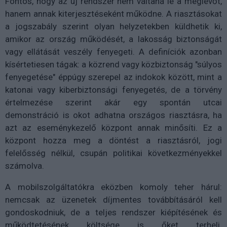
Fontos, hogy az új rendszer nem váltaná le a meglévőt,
hanem annak kiterjesztéseként működne. A riasztásokat
a jogszabály szerint olyan helyzetekben küldhetik ki,
amikor az ország működését, a lakosság biztonságát
vagy ellátását veszély fenyegeti. A definíciók azonban
kísértetiesen tágak: a közrend vagy közbiztonság "súlyos
fenyegetése" éppúgy szerepel az indokok között, mint a
katonai vagy kiberbiztonsági fenyegetés, de a törvény
értelmezése szerint akár egy spontán utcai
demonstráció is okot adhatna országos riasztásra, ha
azt az eseménykezelő központ annak minősíti. Ez a
központ hozza meg a döntést a riasztásról, jogi
felelősség nélkül, csupán politikai következményekkel
számolva.
A mobilszolgáltatókra eközben komoly teher hárul:
nemcsak az üzenetek díjmentes továbbításáról kell
gondoskodniuk, de a teljes rendszer kiépítésének és
működtetésének költsége is őket terheli.