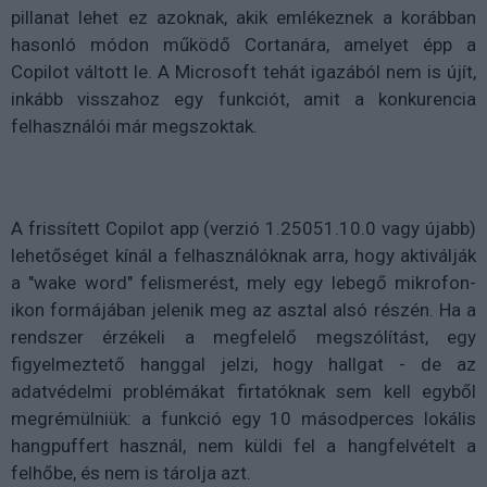
pillanat lehet ez azoknak, akik emlékeznek a korábban
hasonló módon működő Cortanára, amelyet épp a
Copilot váltott le. A Microsoft tehát igazából nem is újít,
inkább visszahoz egy funkciót, amit a konkurencia
felhasználói már megszoktak.
A frissített Copilot app (verzió 1.25051.10.0 vagy újabb)
lehetőséget kínál a felhasználóknak arra, hogy aktiválják
a "wake word" felismerést, mely egy lebegő mikrofon-
ikon formájában jelenik meg az asztal alsó részén. Ha a
rendszer érzékeli a megfelelő megszólítást, egy
figyelmeztető hanggal jelzi, hogy hallgat - de az
adatvédelmi problémákat firtatóknak sem kell egyből
megrémülniük: a funkció egy 10 másodperces lokális
hangpuffert használ, nem küldi fel a hangfelvételt a
felhőbe, és nem is tárolja azt.