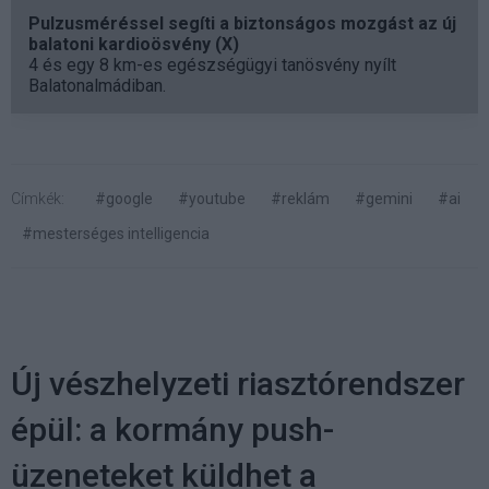
Pulzusméréssel segíti a biztonságos mozgást az új
balatoni kardioösvény (X)
4 és egy 8 km-es egészségügyi tanösvény nyílt
Balatonalmádiban.
Címkék:
#google
#youtube
#reklám
#gemini
#ai
#mesterséges intelligencia
Új vészhelyzeti riasztórendszer
épül: a kormány push-
üzeneteket küldhet a