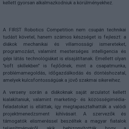
kellett gyorsan alkalmazkodniuk a körülményekhez.
A FIRST Robotics Competition nem csupán technikai
tudást követel, hanem számos készséget is fejleszt: a
diákok mechanikai és villamossági ismereteket,
programozást, valamint mesterséges intelligencia és
gépi látás technológiákat is elsajátítanak. Emellett olyan
"soft skillekben" is fejlődnek, mint a csapatmunka,
problémamegoldás, időgazdálkodás és döntéshozatal,
amelyek kulcsfontosságúak a jövő szakmai sikereihez.
A verseny során a diákoknak saját arculatot kellett
kialakítaniuk, valamint marketing- és közösségimédia-
feladatokat is elláttak, így megtapasztalhatták a valódi
projektmenedzsment kihívásait. A szervezők és
támogatók elismeréssel beszéltek a magyar fiatalok
teljesítményéről, akik bebizonyították, hogy a