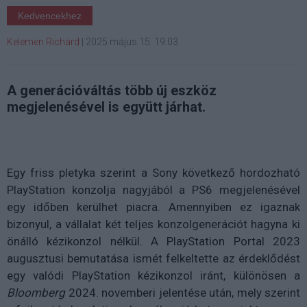
Kedvencekhez
Kelemen Richárd
|
2025 május 15. 19:03
A generációváltás több új eszköz
megjelenésével is együtt járhat.
Egy friss pletyka szerint a Sony következő hordozható
PlayStation konzolja nagyjából a PS6 megjelenésével
egy időben kerülhet piacra. Amennyiben ez igaznak
bizonyul, a vállalat két teljes konzolgenerációt hagyna ki
önálló kézikonzol nélkül. A PlayStation Portal 2023
augusztusi bemutatása ismét felkeltette az érdeklődést
egy valódi PlayStation kézikonzol iránt, különösen a
Bloomberg
2024. novemberi jelentése után, mely szerint