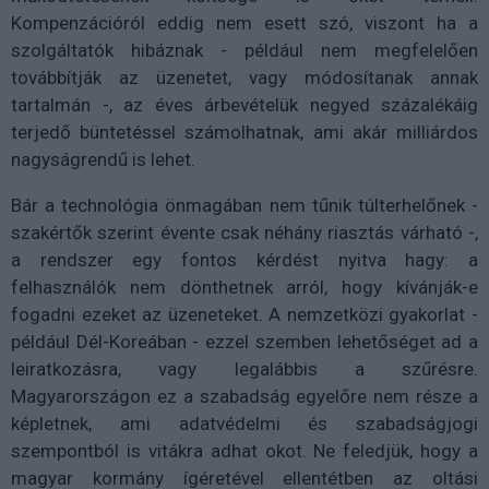
Kompenzációról eddig nem esett szó, viszont ha a
szolgáltatók hibáznak - például nem megfelelően
továbbítják az üzenetet, vagy módosítanak annak
tartalmán -, az éves árbevételük negyed százalékáig
terjedő büntetéssel számolhatnak, ami akár milliárdos
nagyságrendű is lehet.
Bár a technológia önmagában nem tűnik túlterhelőnek -
szakértők szerint évente csak néhány riasztás várható -,
a rendszer egy fontos kérdést nyitva hagy: a
felhasználók nem dönthetnek arról, hogy kívánják-e
fogadni ezeket az üzeneteket. A nemzetközi gyakorlat -
például Dél-Koreában - ezzel szemben lehetőséget ad a
leiratkozásra, vagy legalábbis a szűrésre.
Magyarországon ez a szabadság egyelőre nem része a
képletnek, ami adatvédelmi és szabadságjogi
szempontból is vitákra adhat okot. Ne feledjük, hogy a
magyar kormány ígéretével ellentétben az oltási