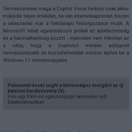
Természetesen maga a Copilot Voice funkció csak akkor
működik teljes értékűen, ha van internetkapcsolat, hiszen
a válaszadás már a felhőalapú feldolgozáson múlik. A
Microsoft tehát egyensúlyozni próbál az adatbiztonság
és a használhatóság között - miközben nem titkoltan az
a célja, hogy a Copilotot minden eddiginél
természetesebb és hozzáférhetőbb módon építse be a
Windows 11 mindennapjaiba.
Pulzusméréssel segíti a biztonságos mozgást az új
balatoni kardioösvény (X)
4 és egy 8 km-es egészségügyi tanösvény nyílt
Balatonalmádiban.