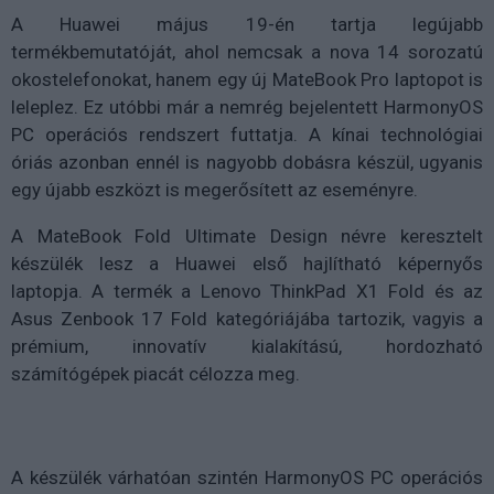
A Huawei május 19-én tartja legújabb
termékbemutatóját, ahol nemcsak a nova 14 sorozatú
okostelefonokat, hanem egy új MateBook Pro laptopot is
leleplez. Ez utóbbi már a nemrég bejelentett HarmonyOS
PC operációs rendszert futtatja. A kínai technológiai
óriás azonban ennél is nagyobb dobásra készül, ugyanis
egy újabb eszközt is megerősített az eseményre.
A MateBook Fold Ultimate Design névre keresztelt
készülék lesz a Huawei első hajlítható képernyős
laptopja. A termék a Lenovo ThinkPad X1 Fold és az
Asus Zenbook 17 Fold kategóriájába tartozik, vagyis a
prémium, innovatív kialakítású, hordozható
számítógépek piacát célozza meg.
A készülék várhatóan szintén HarmonyOS PC operációs