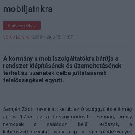
mobiljainkra
Kedvencekhez
Vörös Lóránd
|
2025 május 15. 11:07
A kormány a mobilszolgáltatókra hárítja a
rendszer kiépítésének és üzemeltetésének
terhét az üzenetek célba juttatásának
felelősségével együtt.
Semjén Zsolt neve alatt került az Országgyűlés elé még
április 17-én az a törvénymódosító csomag, amely
nemcsak a családon belüli erőszak, a
kábítószerhasználat vagy épp a sportrendezvények