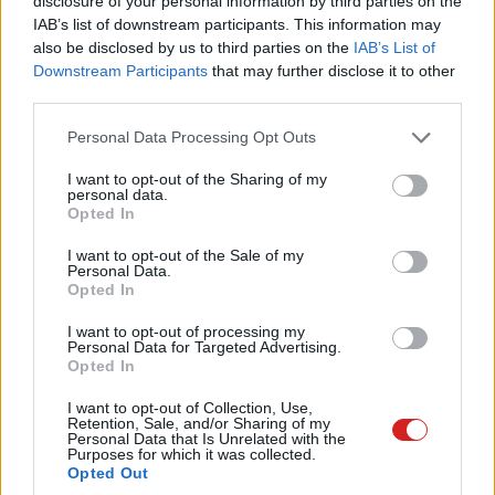
disclosure of your personal information by third parties on the
reklámokkal
IAB’s list of downstream participants. This information may
also be disclosed by us to third parties on the
IAB’s List of
Downstream Participants
that may further disclose it to other
Kedvencekhez
third parties.
Vörös Lóránd
|
2025 május 15. 14:06
Please note that this website/app uses one or more Google
Personal Data Processing Opt Outs
services and may gather and store information including but
not limited to your visit or usage behaviour. You may click to
I want to opt-out of the Sharing of my
personal data.
grant or deny consent to Google and its third-party tags to
Egyre többen választják a hirdetések miatt
Opted In
use your data for below specified purposes in below Google
olcsóbban kínált előfizetést.
consent section.
I want to opt-out of the Sale of my
Personal Data.
Opted In
I want to opt-out of processing my
Már 94 millióan használják havonta a reklámokkal
Personal Data for Targeted Advertising.
Opted In
támogatott előfizetést, ami több mint 20 milliós ugrást
jelent a novemberi adatokhoz képest, kürtölte világgá
I want to opt-out of Collection, Use,
büszkén a Netflix. A streamingszolgáltató 2022
Retention, Sale, and/or Sharing of my
Personal Data that Is Unrelated with the
novemberében vezette be az olcsóbb, hirdetéses
Purposes for which it was collected.
Opted Out
csomagot, amely az Egyesült Államokban jelenleg 7,99