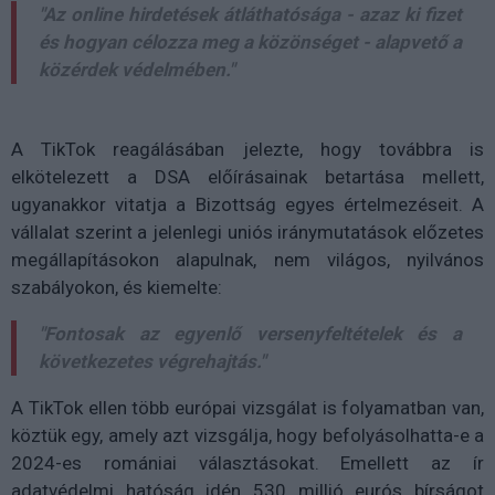
"Az online hirdetések átláthatósága - azaz ki fizet
és hogyan célozza meg a közönséget - alapvető a
közérdek védelmében."
A TikTok reagálásában jelezte, hogy továbbra is
elkötelezett a DSA előírásainak betartása mellett,
ugyanakkor vitatja a Bizottság egyes értelmezéseit. A
vállalat szerint a jelenlegi uniós iránymutatások előzetes
megállapításokon alapulnak, nem világos, nyilvános
szabályokon, és kiemelte:
"Fontosak az egyenlő versenyfeltételek és a
következetes végrehajtás."
A TikTok ellen több európai vizsgálat is folyamatban van,
köztük egy, amely azt vizsgálja, hogy befolyásolhatta-e a
2024-es romániai választásokat. Emellett az ír
adatvédelmi hatóság idén 530 millió eurós bírságot