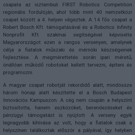
csapata az isztambuli FIRST Robotics Competition
regionális fordulóján, ahol több mint 40 nemzetközi
csapat között a 4. helyen végeztek. A 14 fős csapat a
Robert Bosch Kft. támogatásával és a Robotics Infinity
Nonprofit Kft. szakmai segítségével képviselte
Magyarországot ezen a rangos versenyen, amelynek
célja a fiatalok műszaki és mérnöki készségeinek
fejlesztése. A megmérettetés során ipari méretű,
önállóan működő robotokat kellett tervezni, építeni és
programozni.
A magyar csapat robotját rekordidő alatt, mindössze
három hónap alatt készítette el a Bosch Budapest
Innovációs Kampuszon. A cég nem csupán a helyszínt
biztosította, hanem eszközöket, berendezéseket és
pénzügyi támogatást is nyújtott. A verseny egyik
legnagyobb kihívása az volt, hogy a fiatalok csak a
helyszínen találkoztak először a pályával, így helyben