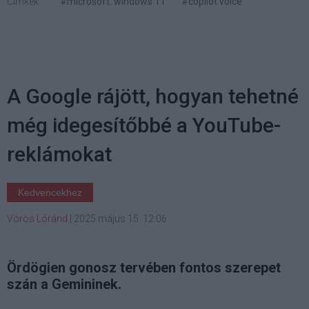
Címkék:
#microsoft. windows 11
#copilot voice
A Google rájött, hogyan tehetné
még idegesítőbbé a YouTube-
reklámokat
Kedvencekhez
Vörös Lóránd
|
2025 május 15. 12:06
Ördögien gonosz tervében fontos szerepet
szán a Gemininek.