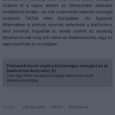
szabott ki a cégre, amiért az felhasználói adatokat
továbbított Kínába - ez már a harmadik jelentős összegű
szankció TikTok ellen Európában. Az Egyesült
Államokban is komoly nyomás nehezedik a platformra,
ahol törvényt fogadtak el, amely szerint az anyacég
ByteDance-nek meg kell válnia az alkalmazástól, vagy az
appot betiltják az országban.
Pulzusméréssel segíti a biztonságos mozgást az új
balatoni kardioösvény (X)
4 és egy 8 km-es egészségügyi tanösvény nyílt
Balatonalmádiban.
Címkék:
#európai unió
#tiktok
#bytedance