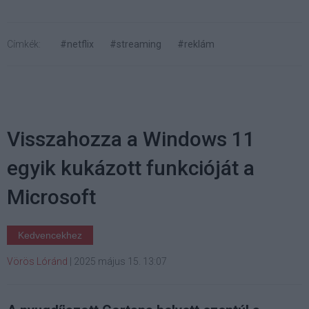
Címkék:
#netflix
#streaming
#reklám
Visszahozza a Windows 11
egyik kukázott funkcióját a
Microsoft
Kedvencekhez
Vörös Lóránd
|
2025 május 15. 13:07