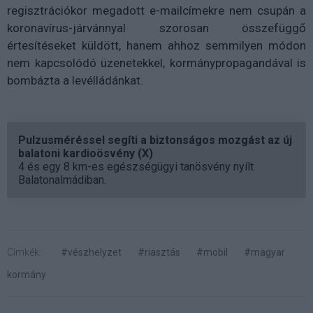
regisztrációkor megadott e-mailcímekre nem csupán a
koronavírus-járvánnyal szorosan összefüggő
értesítéseket küldött, hanem ahhoz semmilyen módon
nem kapcsolódó üzenetekkel, kormánypropagandával is
bombázta a levélládánkat.
Pulzusméréssel segíti a biztonságos mozgást az új
balatoni kardioösvény (X)
4 és egy 8 km-es egészségügyi tanösvény nyílt
Balatonalmádiban.
Címkék:
#vészhelyzet
#riasztás
#mobil
#magyar
kormány