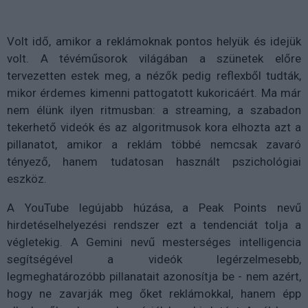
Volt idő, amikor a reklámoknak pontos helyük és idejük
volt. A tévéműsorok világában a szünetek előre
tervezetten estek meg, a nézők pedig reflexből tudták,
mikor érdemes kimenni pattogatott kukoricáért. Ma már
nem élünk ilyen ritmusban: a streaming, a szabadon
tekerhető videók és az algoritmusok kora elhozta azt a
pillanatot, amikor a reklám többé nemcsak zavaró
tényező, hanem tudatosan használt pszichológiai
eszköz.
A YouTube legújabb húzása, a Peak Points nevű
hirdetéselhelyezési rendszer ezt a tendenciát tolja a
végletekig. A Gemini nevű mesterséges intelligencia
segítségével a videók legérzelmesebb,
legmeghatározóbb pillanatait azonosítja be - nem azért,
hogy ne zavarják meg őket reklámokkal, hanem épp