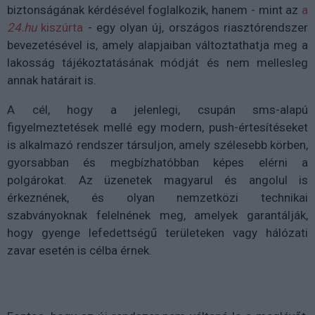
biztonságának kérdésével foglalkozik, hanem - mint az
a
24.hu
kiszúrta
- egy olyan új, országos riasztórendszer
bevezetésével is, amely alapjaiban változtathatja meg a
lakosság tájékoztatásának módját és nem mellesleg
annak határait is.
A cél, hogy a jelenlegi, csupán sms-alapú
figyelmeztetések mellé egy modern, push-értesítéseket
is alkalmazó rendszer társuljon, amely szélesebb körben,
gyorsabban és megbízhatóbban képes elérni a
polgárokat. Az üzenetek magyarul és angolul is
érkeznének, és olyan nemzetközi technikai
szabványoknak felelnének meg, amelyek garantálják,
hogy gyenge lefedettségű területeken vagy hálózati
zavar esetén is célba érnek.