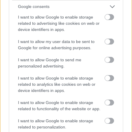
dollárba kerül havonta, szemben a legalacsonyabb
Google consents
hirdetésmentes opció 17,99 dolláros árával -
írja a
I want to allow Google to enable storage
CNBC
.
related to advertising like cookies on web or
device identifiers in apps.
Ez a stratégia láthatóan működik, hiszen a cég nemcsak
új nézőket vonz be az alacsonyabb ár révén, de hirdetési
I want to allow my user data to be sent to
bevételeit is hatékonyan növeli. A Netflix reklámért
Google for online advertising purposes.
felelős elnöke, Amy Reinhard szerint nemcsak az
említésre méltó, hogy a platform felhasználói nagyobb
I want to allow Google to send me
personalized advertising.
figyelmet szentelnek a tartalmaknak, mint amit a
versenytársak előfizetőiről el lehetne mondani, hanem az
I want to allow Google to enable storage
is, hogy a közönség a műsorok közbeni reklámokat is
related to analytics like cookies on web or
ugyanolyan intenzitással nézi, mint magukat a filmeket
device identifiers in apps.
vagy sorozatokat.
I want to allow Google to enable storage
related to functionality of the website or app.
I want to allow Google to enable storage
Kiemelendő még, hogy ez az előfizetési csomag a fiatal
related to personalization.
felnőttek körében egyenesen uralja a piacot: a reklámos