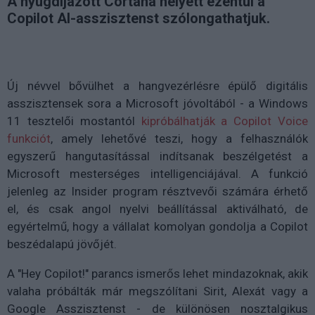
A nyugdíjazott Cortana helyett ezentúl a
Copilot AI-asszisztenst szólongathatjuk.
Új névvel bővülhet a hangvezérlésre épülő digitális
asszisztensek sora a Microsoft jóvoltából - a Windows
11 tesztelői mostantól
kipróbálhatják a Copilot Voice
funkciót
, amely lehetővé teszi, hogy a felhasználók
egyszerű hangutasítással indítsanak beszélgetést a
Microsoft mesterséges intelligenciájával. A funkció
jelenleg az Insider program résztvevői számára érhető
el, és csak angol nyelvi beállítással aktiválható, de
egyértelmű, hogy a vállalat komolyan gondolja a Copilot
beszédalapú jövőjét.
A "Hey Copilot!" parancs ismerős lehet mindazoknak, akik
valaha próbálták már megszólítani Sirit, Alexát vagy a
Google Asszisztenst - de különösen nosztalgikus