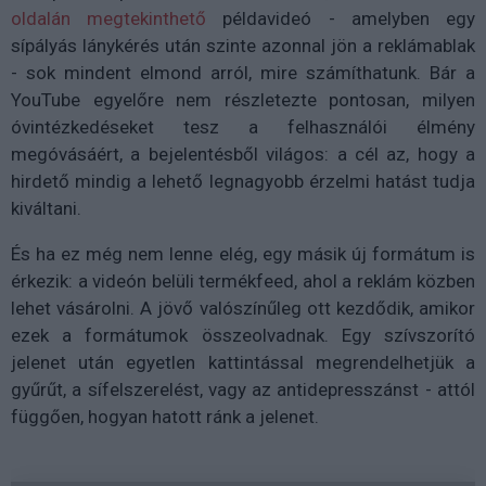
oldalán megtekinthető
példavideó - amelyben egy
sípályás lánykérés után szinte azonnal jön a reklámablak
- sok mindent elmond arról, mire számíthatunk. Bár a
YouTube egyelőre nem részletezte pontosan, milyen
óvintézkedéseket tesz a felhasználói élmény
megóvásáért, a bejelentésből világos: a cél az, hogy a
hirdető mindig a lehető legnagyobb érzelmi hatást tudja
kiváltani.
És ha ez még nem lenne elég, egy másik új formátum is
érkezik: a videón belüli termékfeed, ahol a reklám közben
lehet vásárolni. A jövő valószínűleg ott kezdődik, amikor
ezek a formátumok összeolvadnak. Egy szívszorító
jelenet után egyetlen kattintással megrendelhetjük a
gyűrűt, a sífelszerelést, vagy az antidepresszánst - attól
függően, hogyan hatott ránk a jelenet.