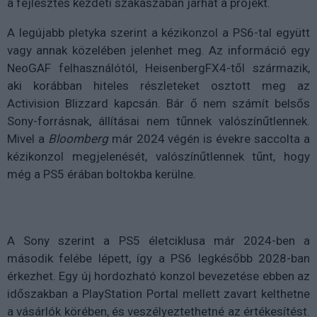
a fejlesztés kezdeti szakaszában járhat a projekt.
A legújabb pletyka szerint a kézikonzol a PS6-tal együtt
vagy annak közelében jelenhet meg. Az információ egy
NeoGAF felhasználótól, HeisenbergFX4-től származik,
aki korábban hiteles részleteket osztott meg az
Activision Blizzard kapcsán. Bár ő nem számít belsős
Sony-forrásnak, állításai nem tűnnek valószínűtlennek.
Mivel a
Bloomberg
már 2024 végén is évekre saccolta a
kézikonzol megjelenését, valószínűtlennek tűnt, hogy
még a PS5 érában boltokba kerülne.
A Sony szerint a PS5 életciklusa már 2024-ben a
második felébe lépett, így a PS6 legkésőbb 2028-ban
érkezhet. Egy új hordozható konzol bevezetése ebben az
időszakban a PlayStation Portal mellett zavart kelthetne
a vásárlók körében, és veszélyeztethetné az értékesítést.