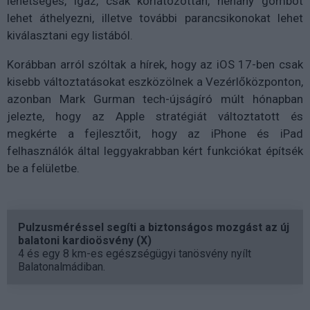
lehetséges, igaz, csak korlátozottan, néhány gombot
lehet áthelyezni, illetve további parancsikonokat lehet
kiválasztani egy listából.
Korábban arról szóltak a hírek, hogy az iOS 17-ben csak
kisebb változtatásokat eszközölnek a Vezérlőközponton,
azonban Mark Gurman tech-újságíró múlt hónapban
jelezte, hogy az Apple stratégiát változtatott és
megkérte a fejlesztőit, hogy az iPhone és iPad
felhasználók által leggyakrabban kért funkciókat építsék
be a felületbe.
Pulzusméréssel segíti a biztonságos mozgást az új
balatoni kardioösvény (X)
4 és egy 8 km-es egészségügyi tanösvény nyílt
Balatonalmádiban.