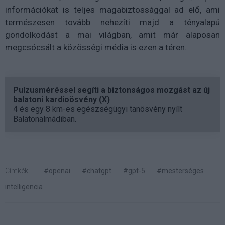
információkat is teljes magabiztossággal ad elő, ami
természesen tovább nehezíti majd a tényalapú
gondolkodást a mai világban, amit már alaposan
megcsócsált a közösségi média is ezen a téren.
Pulzusméréssel segíti a biztonságos mozgást az új
balatoni kardioösvény (X)
4 és egy 8 km-es egészségügyi tanösvény nyílt
Balatonalmádiban.
Címkék:
#openai
#chatgpt
#gpt-5
#mesterséges
intelligencia