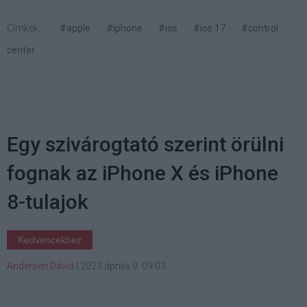
Címkék:
#apple
#iphone
#ios
#ios 17
#control
center
Egy szivárogtató szerint örülni
fognak az iPhone X és iPhone
8-tulajok
Kedvencekhez
Andersen Dávid
|
2023 április 9. 09:03