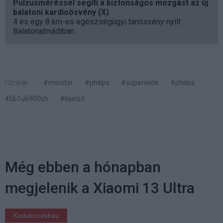
Pulzusméréssel segíti a biztonságos mozgást az új
balatoni kardioösvény (X)
4 és egy 8 km-es egészségügyi tanösvény nyílt
Balatonalmádiban.
Címkék:
#monitor
#philips
#superwide
#philips
45b1u6900ch
#kijelző
Még ebben a hónapban
megjelenik a Xiaomi 13 Ultra
Kedvencekhez