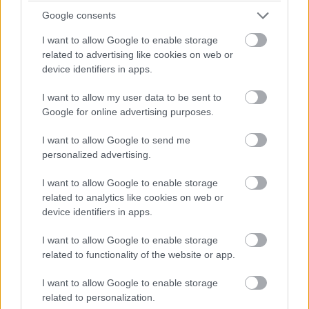
optimális munkavégzéshez. A jobb videóélményre
Google consents
optimalizált monitor zajszűrő mikrofonja is hozzájárul a
I want to allow Google to enable storage
gördülékenyebb kommunikációhoz. A kamera pedig a
related to advertising like cookies on web or
Windows Hello™ segítségével az egyéni
device identifiers in apps.
termelékenységet is elősegíti; az arcfelismerő
technológiának köszönhetően ugyanis minden
I want to allow my user data to be sent to
Google for online advertising purposes.
felhasználó másodperceken belül bejelentkezhet összes
Windows fiókjába.
I want to allow Google to send me
personalized advertising.
További fontos funkció, amelyet érdemes kiemelni a
munkaterület fejlesztése kapcsán, az USB-C dokkoló
I want to allow Google to enable storage
RJ45 bemenettel. Ezzel a dokkolóval a professzionális
related to analytics like cookies on web or
felhasználók RJ45 hálózati csatlakozással
device identifiers in apps.
kapcsolódhatnak a hálózathoz, beállíthatják a
I want to allow Google to enable storage
csatlakoztatott eszközeik áramellátását, élvezhetik a
related to functionality of the website or app.
nagy felbontású videokimenetet, és külső eszközt
csatlakoztathatnak a nagy sebességű adatátvitelhez.
I want to allow Google to enable storage
related to personalization.