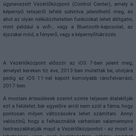
úgynevezett Vezérlőközpont (Control Center), amely a
képernyő tetejéről lefelé suhintva jeleníthető meg, és
ahol az olyan nélkülözhetetlen funkciókat lehet állítgatni,
mint például a wifi-, vagy a Bluetooth-kapcsolat, az
éjszakai mód, a fényerő, vagy a képernyőtükrözés.
A Vezérlőközpont először az iOS 7-ben jelent meg,
amelyet kereken tíz éve, 2013-ban mutattak be, utoljára
pedig az iOS 11-nél kapott komolyabb ráncfelvarrást,
2017-ben.
A mostani értesülések szerint szinte teljesen átalakítják
ezt a felületet, bár egyelőre arról nem szól a fáma, hogy
pontosan milyen változásokra lehet számítani. Annyi
valószínű, hogy a felhasználók várhatóan valamennyire
testreszabhatják majd a Vezérlőközpontot - ez most is