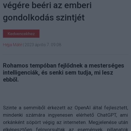
végére beéri az emberi
gondolkodás szintjét
Kedvencekhez
Héjja Máté
|
2023 április 7. 09:08
Rohamos tempóban fejlődnek a mesterséges
intelligenciák, és senki sem tudja, mi lesz
ebből.
Szinte a semmiből érkezett az OpenAI által fejlesztett,
mindenki számára ingyenesen elérhető ChatGPT, ami
orkánként söpört végig az interneten. Megjelenése után
elképesztően felgyorsultak az események, pillanatok