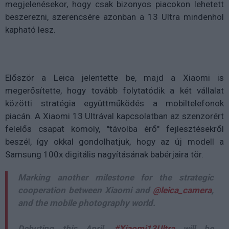
megjelenésekor, hogy csak bizonyos piacokon lehetett
beszerezni, szerencsére azonban a 13 Ultra mindenhol
kapható lesz.
Először a Leica jelentette be, majd a Xiaomi is
megerősítette, hogy tovább folytatódik a két vállalat
közötti stratégia együttműködés a mobiltelefonok
piacán. A Xiaomi 13 Ultrával kapcsolatban az szenzorért
felelős csapat komoly, "távolba érő" fejlesztésekről
beszél, így okkal gondolhatjuk, hogy az új modell a
Samsung 100x digitális nagyításának babérjaira tör.
Marking another milestone for the strategic
cooperation between Xiaomi and
@leica_camera
,
and the mobile photography world.
Debuting this April,
#Xiaomi13Ultra
will be