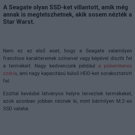
A Seagate olyan SSD-ket villantott, amik még
annak is megtetszhetnek, akik sosem nézték a
Star Warst.
Nem ez az első eset, hogy a Seagate valamilyen
franchise karaktereinek színeivel vagy képével díszíti fel
a termékeit. Nagy kedvencünk például
a pókemberes
széria
, ami nagy kapacitású külső HDD-ket sorakoztatott
fel.
Ezúttal kevésbé látványos helyre terveztek termékeket,
azok azonban jobban néznek ki, mint bármilyen M.2-es
SSD valaha.