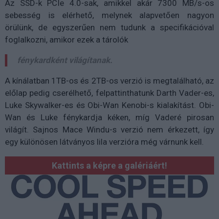
Az SSD-k PCIe 4.0-sak, amikkel akár 7300 MB/s-os
sebesség is elérhető, melynek alapvetően nagyon
örülünk, de egyszerűen nem tudunk a specifikációval
foglalkozni, amikor ezek a tárolók
fénykardként világítanak.
A kínálatban 1TB-os és 2TB-os verzió is megtalálható, az
előlap pedig cserélhető, felpattinthatunk Darth Vader-es,
Luke Skywalker-es és Obi-Wan Kenobi-s kialakítást. Obi-
Wan és Luke fénykardja kéken, míg Vaderé pirosan
világít. Sajnos Mace Windu-s verzió nem érkezett, így
egy különösen látványos lila verzióra még várnunk kell.
Kattints a képre a galériáért!