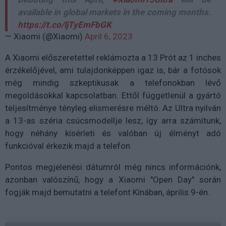
available in global markets in the coming months.
https://t.co/ljTyEmFbGK
— Xiaomi (@Xiaomi)
April 6, 2023
A Xiaomi előszeretettel reklámozta a 13 Prót az 1 inches
érzékelőjével, ami tulajdonképpen igaz is, bár a fotósok
még mindig szkeptikusak a telefonokban lévő
megoldásokkal kapcsolatban. Ettől függetlenül a gyártó
teljesítménye tényleg elismerésre méltó. Az Ultra nyilván
a 13-as széria csúcsmodellje lesz, így arra számítunk,
hogy néhány kísérleti és valóban új élményt adó
funkcióval érkezik majd a telefon.
Pontos megjelenési dátumról még nincs információnk,
azonban valószínű, hogy a Xiaomi "Open Day" során
fogják majd bemutatni a telefont Kínában, április 9-én.