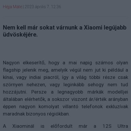
Héjja Máté
|
2023 április 7. 12:36
Nem kell már sokat várnunk a Xiaomi legújabb
üdvöskéjére.
Nagyon elkeserítő, hogy a mai napig számos olyan
flagship jelenik meg, amelyik végül nem jut ki például a
kínai, vagy indiai piacról, így a világ többi része csak
szörnyen nehezen, vagy leginkább sehogy nem tud
hozzájutni. Persze a legnagyobb márkák modelljei
általában elérhetők, a sokszor viszont ár/érték arányban
éppen nagyon komolyat villantó telefonok exkluzívak
maradnak bizonyos régiókban.
A Xiaominál is előfordult már a 12S Ultra