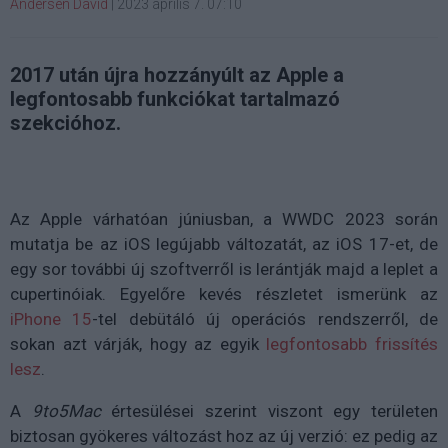
Andersen Dávid
|
2023 április 7. 07:10
2017 után újra hozzányúlt az Apple a
legfontosabb funkciókat tartalmazó
szekcióhoz.
Az Apple várhatóan júniusban, a WWDC 2023 során
mutatja be az iOS legújabb változatát, az iOS 17-et, de
egy sor további új szoftverről is lerántják majd a leplet a
cupertinóiak. Egyelőre kevés részletet ismerünk az
iPhone 15
-tel debütáló új operációs rendszerről, de
sokan azt várják, hogy az egyik
legfontosabb frissítés
lesz
.
A
9to5Mac
értesülései szerint viszont egy területen
biztosan gyökeres változást hoz az új verzió: ez pedig az