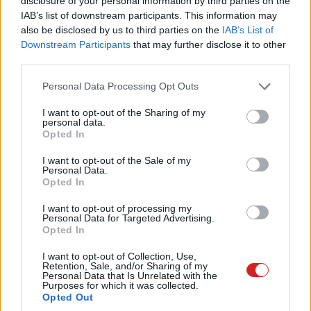
disclosure of your personal information by third parties on the
IAB’s list of downstream participants. This information may
Emellett a monitor ívelt VA panelje széles, 178/178
also be disclosed by us to third parties on the
IAB’s List of
fokos betekintési szöget eredményez, ami éles, nagy
Downstream Participants
that may further disclose it to other
third parties.
kontrasztú képeket és összességében még magával
ragadóbb élményt nyújt.
Please note that this website/app uses one or more Google
Personal Data Processing Opt Outs
services and may gather and store information including but
Nagy örömünkre szolgál a Philips 45B1U6900CH
not limited to your visit or usage behaviour. You may click to
I want to opt-out of the Sharing of my
personal data.
megjelenése. A képernyő mérete és aránya,
grant or deny consent to Google and its third-party tags to
Opted In
valamint az olyan kiegészítő funkciók, mint a
use your data for below specified purposes in below Google
consent section.
dokkolás, a zajszűrő mikrofon és az 5MP-es
I want to opt-out of the Sale of my
Personal Data.
webkamera ideális választássá teszik azok
Opted In
számára, akiknek igazán magasak az elvárásaik a
I want to opt-out of processing my
monitorral szemben
Personal Data for Targeted Advertising.
Opted In
- mondta Xeni Bairaktari, a Philips monitors és IT
I want to opt-out of Collection, Use,
Accessories globális marketingvezetője.
Retention, Sale, and/or Sharing of my
Personal Data that Is Unrelated with the
Purposes for which it was collected.
A nagy képernyő mellett a Philips 45B1U6900CH felugró
Opted Out
5 megapixeles webkamerája is kulcsfontosságú az