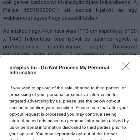
sok gamer karácsonyi kívánságlistájára felkerülhetne. A
Philips 45B1U6900CH két asztali kijelzőt és egy
webkamerát egyesít egy összeállításban.
Az eszköz nagy, 44,5 hüvelykes (113 cm képátlójú), 5120
x 1440 felbontású képernyővel és számos egyéb, a
professzionális multitaskingot segítő funkcióval
rendelkezik, mint például: 5 megapixeles webkamera,
USB-C dokkoló, RJ45 csatlakozó, 32:9 SuperWide
pcwplus.hu -
Do Not Process My Personal
formátum, 1500R görbület 178/178 fokos betekintési
Information
szög.
If you wish to opt-out of the sale, sharing to third parties, or
Két külön monitor használata helyett a SuperWide
processing of your personal or sensitive information for
képernyő lehetővé teszi a szakemberek számára, hogy
targeted advertising by us, please use the below opt-out
könnyedén nyissanak meg több ablakot, és extra széles
section to confirm your selection. Please note that after your
perspektívát kapjanak a videotartalmak
opt-out request is processed you may continue seeing
interest-based ads based on personal information utilized by
megtekintéséhez.
us or personal information disclosed to third parties prior to
your opt-out. You may separately opt-out of the further