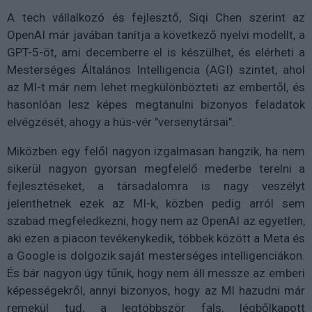
A tech vállalkozó és fejlesztő, Siqi Chen szerint az
OpenAI már javában tanítja a következő nyelvi modellt, a
GPT-5-öt, ami decemberre el is készülhet, és elérheti a
Mesterséges Általános Intelligencia (AGI) szintet, ahol
az MI-t már nem lehet megkülönbözteti az embertől, és
hasonlóan lesz képes megtanulni bizonyos feladatok
elvégzését, ahogy a hús-vér "versenytársai".
Miközben egy felől nagyon izgalmasan hangzik, ha nem
sikerül nagyon gyorsan megfelelő mederbe terelni a
fejlesztéseket, a társadalomra is nagy veszélyt
jelenthetnek ezek az MI-k, közben pedig arról sem
szabad megfeledkezni, hogy nem az OpenAI az egyetlen,
aki ezen a piacon tevékenykedik, többek között a Meta és
a Google is dolgozik saját mesterséges intelligenciákon.
És bár nagyon úgy tűnik, hogy nem áll messze az emberi
képességekről, annyi bizonyos, hogy az MI hazudni már
remekül tud, a legtöbbször fals, légbőlkapott