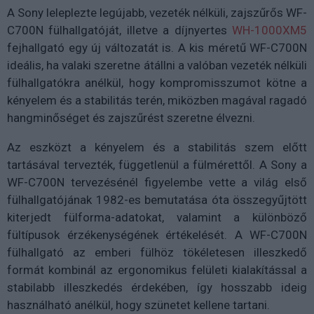
A Sony leleplezte legújabb, vezeték nélküli, zajszűrős WF-
C700N fülhallgatóját, illetve a díjnyertes
WH-1000XM5
fejhallgató egy új változatát is. A kis méretű WF-C700N
ideális, ha valaki szeretne átállni a valóban vezeték nélküli
fülhallgatókra anélkül, hogy kompromisszumot kötne a
kényelem és a stabilitás terén, miközben magával ragadó
hangminőséget és zajszűrést szeretne élvezni.
Az eszközt a kényelem és a stabilitás szem előtt
tartásával tervezték, függetlenül a fülmérettől. A Sony a
WF-C700N tervezésénél figyelembe vette a világ első
fülhallgatójának 1982-es bemutatása óta összegyűjtött
kiterjedt fülforma-adatokat, valamint a különböző
fültípusok érzékenységének értékelését. A WF-C700N
fülhallgató az emberi fülhöz tökéletesen illeszkedő
formát kombinál az ergonomikus felületi kialakítással a
stabilabb illeszkedés érdekében, így hosszabb ideig
használható anélkül, hogy szünetet kellene tartani.