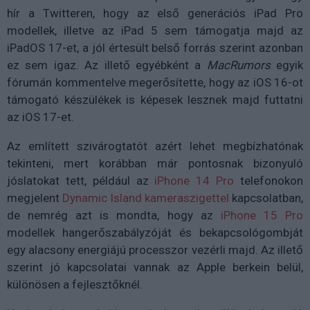
hír a Twitteren, hogy az első generációs iPad Pro
modellek, illetve az iPad 5 sem támogatja majd az
iPadOS 17-et, a jól értesült belső forrás szerint azonban
ez sem igaz. Az illető egyébként a
MacRumors
egyik
fórumán kommentelve megerősítette, hogy az iOS 16-ot
támogató készülékek is képesek lesznek majd futtatni
az iOS 17-et.
Az említett szivárogtatót azért lehet megbízhatónak
tekinteni, mert korábban már pontosnak bizonyuló
jóslatokat tett, például az
iPhone 14 Pro
telefonokon
megjelent
Dynamic Island kameraszigettel
kapcsolatban,
de nemrég azt is mondta, hogy az
iPhone 15 Pro
modellek hangerőszabályzóját és bekapcsológombját
egy alacsony energiájú processzor vezérli majd. Az illető
szerint jó kapcsolatai vannak az Apple berkein belül,
különösen a fejlesztőknél.