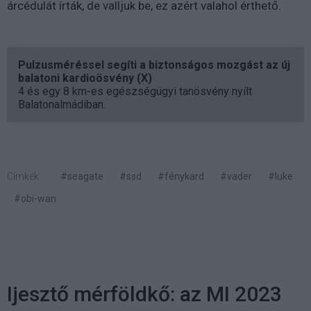
árcédulát írták, de valljuk be, ez azért valahol érthető.
Pulzusméréssel segíti a biztonságos mozgást az új
balatoni kardioösvény (X)
4 és egy 8 km-es egészségügyi tanösvény nyílt
Balatonalmádiban.
Címkék:
#seagate
#ssd
#fénykard
#vader
#luke
#obi-wan
Ijesztő mérföldkő: az MI 2023