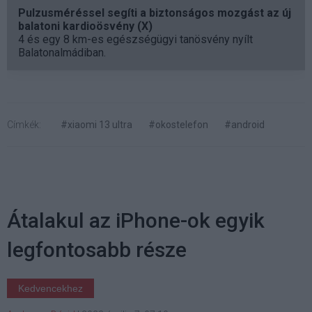
Pulzusméréssel segíti a biztonságos mozgást az új
balatoni kardioösvény (X)
4 és egy 8 km-es egészségügyi tanösvény nyílt
Balatonalmádiban.
Címkék:
#xiaomi 13 ultra
#okostelefon
#android
Átalakul az iPhone-ok egyik
legfontosabb része
Kedvencekhez