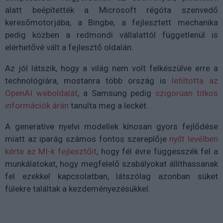
alatt beépítették a Microsoft régóta szenvedő
keresőmotorjába, a Bingbe, a fejlesztett mechanika
pedig közben a redmondi vállalattól függetlenül is
elérhetővé vált a fejlesztő oldalán.
Az jól látszik, hogy a világ nem volt felkészülve erre a
technológiára, mostanra több ország is
letiltotta az
OpenAI weboldalát
, a Samsung pedig
szigorúan titkos
információk árán
tanulta meg a leckét.
A generative nyelvi modellek kínosan gyors fejlődése
miatt az iparág számos fontos szereplője
nyílt levélben
kérte az MI-k fejlesztőit
, hogy fél évre függesszék fel a
munkálatokat, hogy megfelelő szabályokat állíthassanak
fel ezekkel kapcsolatban, látszólag azonban süket
fülekre találtak a kezdeményezésükkel.