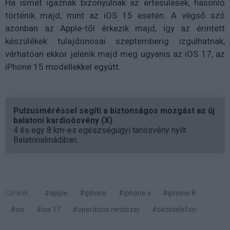
Ha ismét igaznak bizonyulnak az értesülések, hasonló
történik majd, mint az iOS 15 esetén. A végső szó
azonban az Apple-től érkezik majd, így az érintett
készülékek tulajdonosai szeptemberig izgulhatnak,
várhatóan ekkor jelenik majd meg ugyanis az iOS 17, az
iPhone 15 modellekkel együtt.
Pulzusméréssel segíti a biztonságos mozgást az új
balatoni kardioösvény (X)
4 és egy 8 km-es egészségügyi tanösvény nyílt
Balatonalmádiban.
Címkék:
#apple
#iphone
#iphone x
#iphone 8
#ios
#ios 17
#operációs rendszer
#okostelefon