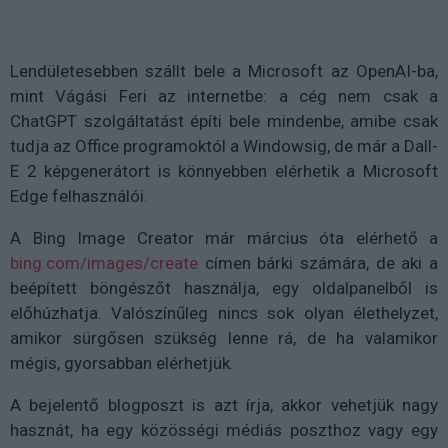
Lendületesebben szállt bele a Microsoft az OpenAI-ba,
mint Vágási Feri az internetbe: a cég nem csak a
ChatGPT szolgáltatást építi bele mindenbe, amibe csak
tudja az Office programoktól a Windowsig, de már a Dall-
E 2 képgenerátort is könnyebben elérhetik a Microsoft
Edge felhasználói.
A Bing Image Creator már március óta elérhető a
bing.com/images/create
címen bárki számára, de aki a
beépített böngészőt használja, egy oldalpanelből is
előhúzhatja. Valószínűleg nincs sok olyan élethelyzet,
amikor sürgősen szükség lenne rá, de ha valamikor
mégis, gyorsabban elérhetjük.
A bejelentő blogposzt is azt írja, akkor vehetjük nagy
hasznát, ha egy közösségi médiás poszthoz vagy egy