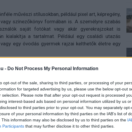
nféle művészi stílusokban, például pixel art, képregény,
) vagy színezőkönyv formában is. A személyre szabás
sználók saját fotókat vagy akár gyerekrajzokat is
n kialakítja a tartalmat. Például egy családi utazás
 vagy egy óvodás gyermek rajzai kelthetők életre egy
ik elérhetővé weben és mobilon egyaránt, bár a legtöbb
u -
Do Not Process My Personal Information
elent meg. Íme néhány példa:
to opt-out of the sale, sharing to third parties, or processing of your per
képre a galériáért!
formation for targeted advertising by us, please use the below opt-out s
r selection. Please note that after your opt-out request is processed y
eing interest-based ads based on personal information utilized by us or
disclosed to third parties prior to your opt-out. You may separately opt-
losure of your personal information by third parties on the IAB’s list of
. This information may also be disclosed by us to third parties on the
IA
Participants
that may further disclose it to other third parties.