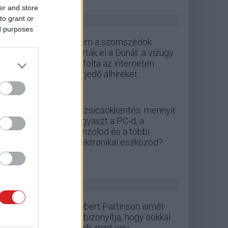
er and store
to grant or
ZÖLD PÁLYA
ed purposes
Nem a szomszédok
zárták el a Dunát: a vízügy
cáfolta az interneten
terjedő álhíreket
Rezsicsökkentés: mennyit
fogyaszt a PC-d, a
konzolod és a többi
elektronikai eszközöd?
GS HÍREK
Robert Pattinson ismét
bebizonyítja, hogy sokkal
több, mint egy