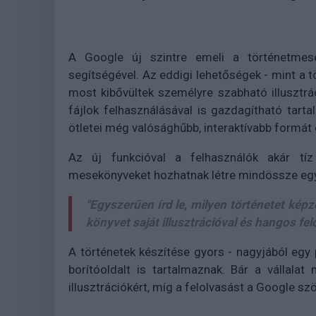
A Google új szintre emeli a történetmesé
segítségével. Az eddigi lehetőségek - mint a 
most kibővültek személyre szabható illusztrác
fájlok felhasználásával is gazdagítható tarta
ötletei még valósághűbb, interaktívabb formát
Az új funkcióval a felhasználók akár tíz
mesekönyveket hozhatnak létre mindössze egy l
"Egyszerűen írd le, milyen történetet képz
könyvet saját illusztrációval és hangos fel
A történetek készítése gyors - nagyjából egy 
borítóoldalt is tartalmaznak. Bár a vállala
illusztrációkért, míg a felolvasást a Google s