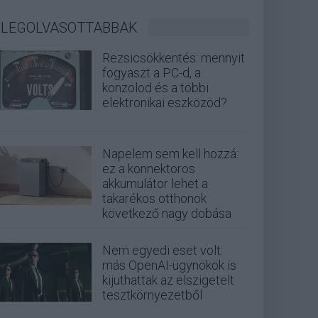
LEGOLVASOTTABBAK
Rezsicsökkentés: mennyit
fogyaszt a PC-d, a
konzolod és a többi
elektronikai eszközöd?
Napelem sem kell hozzá:
ez a konnektoros
akkumulátor lehet a
takarékos otthonok
következő nagy dobása
Nem egyedi eset volt:
más OpenAI-ügynökök is
kijuthattak az elszigetelt
tesztkörnyezetből