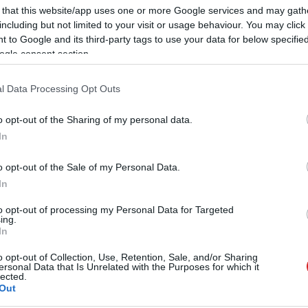
 that this website/app uses one or more Google services and may gath
including but not limited to your visit or usage behaviour. You may click 
 to Google and its third-party tags to use your data for below specifi
ogle consent section.
l Data Processing Opt Outs
o opt-out of the Sharing of my personal data.
In
o opt-out of the Sale of my Personal Data.
In
to opt-out of processing my Personal Data for Targeted
ing.
In
o opt-out of Collection, Use, Retention, Sale, and/or Sharing
ersonal Data that Is Unrelated with the Purposes for which it
lected.
Out
 új balatoni kardioösvény (X)
atonalmádiban.