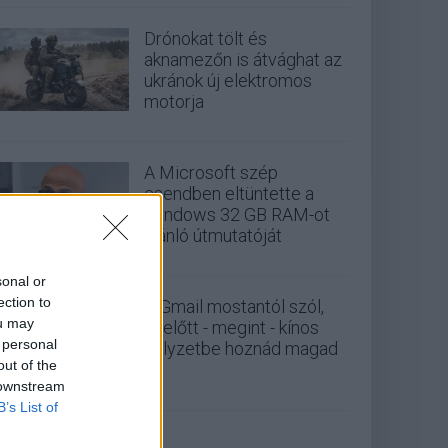
Drónokat tölt és
aknamezőn is átvághat az
ukránok új elektromos
motorja
A Microsoft szép
csendben eltüntette a
Windows 32 GB RAM-ot
ajánló útmutatóját
sonal or
ection to
A Gmail mostantól szól,
ou may
mielőtt - megint - kínos
 personal
helyzetbe hoznád magad
out of the
 downstream
B’s List of