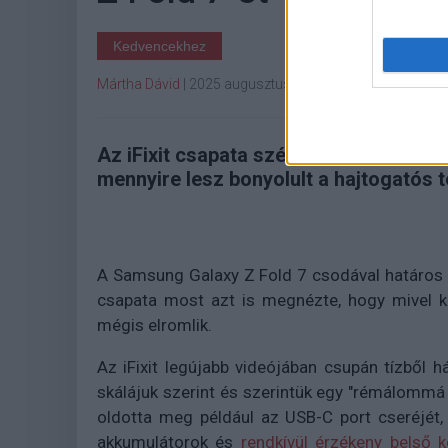
Kedvencekhez
Mártha Dávid
|
2025 augusztus 6. 09:10
Az iFixit csapata szétszedte a Samsung
mennyire lesz bonyolult a hajtogatós t
A Samsung Galaxy Z Fold 7 csodával határos mó
csapata most azt is megnézte, hogy mivel ke
mégis elromlik.
Az iFixit legújabb videójában csupán tízből 
skálájuk szerint és szerintük egy "rémálommá 
oldotta meg például az USB-C port cseréjét,
akkumulátorok és
rendkívül érzékeny belső 