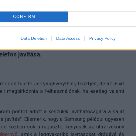
CONFIRM
Data Deletion
Data Access
Privacy Policy
 Galaxy Z Fold 7-et és kiderítette, hogy
elefon javítása.
don túlélte JerryRigEverything tesztjeit, de az iFixit
ll megbirkóznia a felhasználónak, ha esetleg valami
három pontot adott a készülék javíthatóságára a saját
a javítás". Elismerik, hogy a Samsung péládul ügyesen
 de közben sok a ragasztó, kényesek az ultra-vékony
képernyő
, amik a leggyakoribb javításokat drágává és