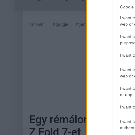
Google 
I want t
web or d
Címkék:
#google
#gemini
#ai
#mestersége
I want t
purpose
I want 
I want t
web or d
I want t
Hoz
or app.
I want t
Egy rémálom lesz jav
I want t
authenti
Z Fold 7-et