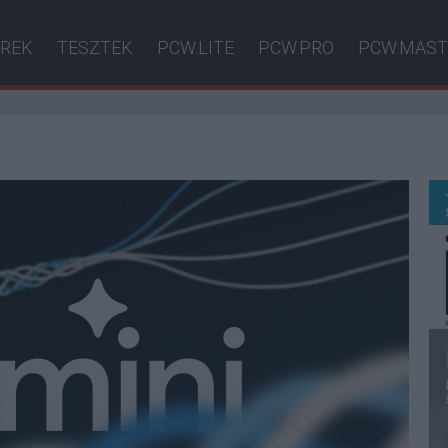
ÍREK
TESZTEK
PCW.LITE
PCW.PRO
PCW.MAST