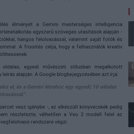
lés élményét a Gemini mesterséges intelligencia
történetalkotás egyszerű szöveges utasítások alapján -
iókkal, hangos felolvasással, valamint saját fotók és
lommal. A frissítés célja, hogy a felhasználók kreatív
 ölthessenek.
 oldalas, egyedi művészeti stílusban megalkotott
eírás alapján. A Google blogbejegyzésében azt írja:
elsz el, és a Gemini létrehoz egy egyedi, 10 oldalas
olvasással."
percet vesz igénybe -, az elkészült könyvecskék pedig
t nem részletezte, vélhetően a Veo 2 modell felel az
zövegfelolvasó rendszere végzi.