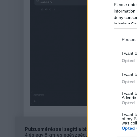
Please note
information 
deny consent
in below Go
Persona
I want t
Opted 
I want t
Opted 
I want 
Advertis
Opted 
I want t
of my P
was col
Opted 
Pulzusméréssel segíti a biztonságos mozgást az
4 és egy 8 km-es egészségügyi tanösvény nyílt Bal