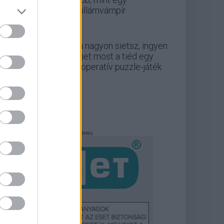
csillámvámpír
Ha nagyon sietsz, ingyen
lehet most a tiéd egy
kooperatív puzzle-játék
Hirdetés