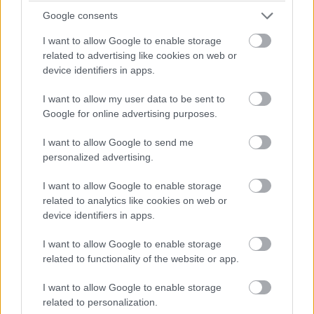
történetében is. A széria legnagyobb sztárja a Redmi
Google consents
K80 Pro, amely az elsők között érkezett meg a
I want to allow Google to enable storage
Snapdragon 8 Elite lapkakészlettel, de a Redmi K80 és a
related to advertising like cookies on web or
különleges kiadású K80 Pro Automobili Lamborghini
device identifiers in apps.
Squadra Corse Special Edition is hozzájárult a sikerhez.
I want to allow my user data to be sent to
A Redmi K80 modellek egyelőre kizárólag Kínában
Google for online advertising purposes.
elérhetők, de a nemzetközi piacra is hamarosan
I want to allow Google to send me
megérkezhetnek, várhatóan Poco F7 néven. Úgy tűnik
personalized advertising.
azonban, hogy a Xiaomi nem tervezi a sima K80 verzió
globális kiadását.
I want to allow Google to enable storage
related to analytics like cookies on web or
device identifiers in apps.
I want to allow Google to enable storage
A vállalat további bővítéseket is tervez a szériában. A
related to functionality of the website or app.
pletykák szerint érkezik egy Redmi K80 Ultra, amelyet
egy 6 500 mAh-s akkumulátorral és a még be nem
I want to allow Google to enable storage
jelentett Dimensity 9400+ processzorral szerelnek fel.
related to personalization.