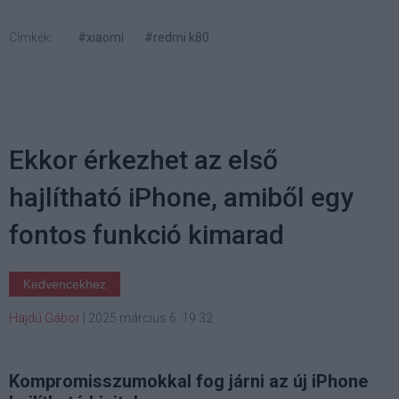
Címkék:
#xiaomi
#redmi k80
Ekkor érkezhet az első
hajlítható iPhone, amiből egy
fontos funkció kimarad
Kedvencekhez
Hajdú Gábor
|
2025 március 6. 19:32
Kompromisszumokkal fog járni az új iPhone