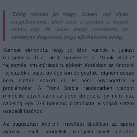
"Eddig minden jól megy. Sosem volt olyan
megjelenésünk, ahol ezen a ponton a bugok
száma úgy állt volna, ahogy szeretném, de
keményen dolgozunk, hogy eljuthassunk odáig."
Sameer elmondta, hogy jó úton vannak a júniusi
megjelenés felé, amit nagyrészt a "Trunk Stable"
fejlesztési struktúrának tulajdonít. Korábban az Android
fejlesztők a saját kis ágaikon dolgoztak, mígnem össze
nem húzták azokat és ki nem egyengették a
problémákat. A Trunk Stable rendszerben viszont
mindenki ugyan azon az ágon dolgozik, így nem lesz
szükség egy 2-3 hónapos periódusra a végső verzió
összeállításához.
Az augusztusi Android frissítést általában az éppen
aktuális Pixel modellek megjelenésével szokták