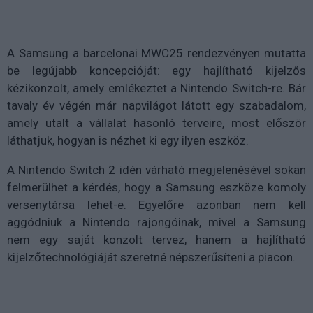
A Samsung a barcelonai MWC25 rendezvényen mutatta
be legújabb koncepcióját: egy hajlítható kijelzős
kézikonzolt, amely emlékeztet a Nintendo Switch-re. Bár
tavaly év végén már napvilágot látott egy szabadalom,
amely utalt a vállalat hasonló terveire, most először
láthatjuk, hogyan is nézhet ki egy ilyen eszköz.
A Nintendo Switch 2 idén várható megjelenésével sokan
felmerülhet a kérdés, hogy a Samsung eszköze komoly
versenytársa lehet-e. Egyelőre azonban nem kell
aggódniuk a Nintendo rajongóinak, mivel a Samsung
nem egy saját konzolt tervez, hanem a hajlítható
kijelzőtechnológiáját szeretné népszerűsíteni a piacon.