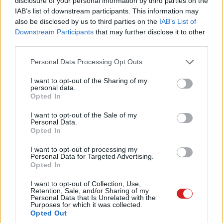
disclosure of your personal information by third parties on the
IAB’s list of downstream participants. This information may
pedig csak egyetlen országban
also be disclosed by us to third parties on the
IAB’s List of
Downstream Participants
that may further disclose it to other
kapható
third parties.
Please note that this website/app uses one or more Google
Personal Data Processing Opt Outs
Kedvencekhez
services and may gather and store information including but
not limited to your visit or usage behaviour. You may click to
I want to opt-out of the Sharing of my
Hajdú Gábor
|
2025 március 7. 07:03
personal data.
grant or deny consent to Google and its third-party tags to
Opted In
use your data for below specified purposes in below Google
consent section.
I want to opt-out of the Sale of my
Elképesztően sok Redmi K80 talált gazdára
Personal Data.
Opted In
mindösszesen 100 nap alatt.
I want to opt-out of processing my
Personal Data for Targeted Advertising.
Opted In
A Xiaomi hatalmas mérföldkövet ért el a Redmi K80
I want to opt-out of Collection, Use,
Retention, Sale, and/or Sharing of my
sorozattal, amelyet 2024 novemberében dobott piacra.
Personal Data that Is Unrelated with the
Az elmúlt 100 napban összesen 3,6 millió készüléket
Purposes for which it was collected.
Opted Out
értékesítettek, ami kiemelkedő eredmény még a vállalat