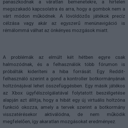
panaszkodnak a váratlan bemenetekre, a hirtelen
megszakadó kapcsolatra és arra, hogy a gombok nem a
várt módon működnek. A lövöldözős játékok precíz
célzása vagy akár az egyszerű menünavigáció is
rémálommá válhat az önkényes mozgások miatt.
A problémák az elmúlt két hétben egyre csak
halmozódnak, és a felhasználók több fórumon is
próbálták kideríteni a hiba forrását. Egy Reddit-
felhasználó szerint a gond a kontroller botkormányának
holtzónájával lehet összefüggésben. Egy másik játékos
az Xbox ügyfélszolgálatával folytatott beszélgetése
alapján azt állítja, hogy a hibát egy új virtuális holtzóna
funkció okozza, amely a tervek szerint a botkormány
visszatérésekor aktiválódna, de nem működik
megfelelően, így akaratlan mozgásokat eredményez.