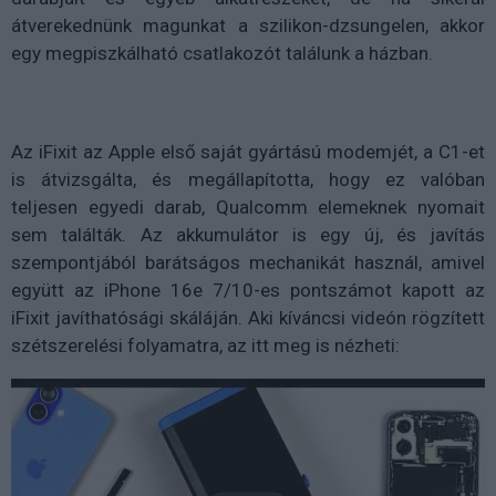
átverekednünk magunkat a szilikon-dzsungelen, akkor
egy megpiszkálható csatlakozót találunk a házban.
Az iFixit az Apple első saját gyártású modemjét, a C1-et
is átvizsgálta, és megállapította, hogy ez valóban
teljesen egyedi darab, Qualcomm elemeknek nyomait
sem találták. Az akkumulátor is egy új, és javítás
szempontjából barátságos mechanikát használ, amivel
együtt az iPhone 16e 7/10-es pontszámot kapott az
iFixit javíthatósági skáláján. Aki kíváncsi videón rögzített
szétszerelési folyamatra, az itt meg is nézheti: