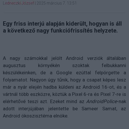
Ledneczki József
|
2025 március 7. 13:51
Egy friss interjú alapján kiderült, hogyan is áll
a következő nagy funkciófrissítés helyzete.
A nagy számokkal jelölt Android verziók általában
augusztus környékén szoktak felbukkanni
készülékeinken, de a Google ezúttal felpörgette a
folyamatot. Nagyon úgy tűnik, hogy a csapat képes lesz
már a nyár elején hadba küldeni az Android 16-ot, és a
vártnál több eszközre, köztük a Pixel 6-ra és Pixel 7-re is
elérhetővé teszi azt. Ezeket mind az
AndroidPolice
-nak
adott interjújában jelentette be Sameer Samat, az
Android ökoszisztéma elnöke.