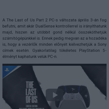
A The Last of Us Part 2 PC-s változata április 3-án fog
befutni, amit akár DualSense kontrollerrel is irányíthatunk
majd, hiszen az utóbbit gond nélkül összeköthetjük
számítógépünkkel is. Ennek pedig megvan az a hozadéka
is, hogy a vezérlők minden előnyét kiélvezhetjük a Sony
címek esetén. Gyakorlatilag tökéletes PlayStation 5-
élményt kaphatunk velük PC-n.