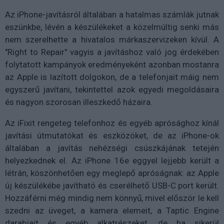
Az iPhone-javításról általában a hatalmas számlák jutnak
eszünkbe, lévén a készülékeket a közelmúltig senki más
nem szerelhette a hivatalos márkaszervizeken kívül. A
"Right to Repair" vagyis a javításhoz való jog érdekében
folytatott kampányok eredményeként azonban mostanra
az Apple is lazított dolgokon, de a telefonjait máig nem
egyszerű javítani, tekintettel azok egyedi megoldásaira
és nagyon szorosan illeszkedő házaira.
Az iFixit rengeteg telefonhoz és egyéb aprósághoz kínál
javítási útmutatókat és eszközöket, de az iPhone-ok
általában a javítás nehézségi csúszkájának tetején
helyezkednek el. Az iPhone 16e eggyel lejjebb került a
létrán, köszönhetően egy meglepő apróságnak: az Apple
új készülékébe javítható és cserélhető USB-C port került.
Hozzáférni még mindig nem könnyű, mivel először le kell
szedni az üveget, a kamera elemeit, a Taptic Engine
darabjait és egyéb alkatrészeket, de ha sikerül