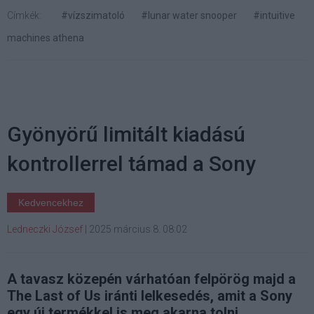
Címkék:
#vízszimatoló
#lunar water snooper
#intuitive
machines athena
Gyönyörű limitált kiadású
kontrollerrel támad a Sony
Kedvencekhez
Ledneczki József
|
2025 március 8. 08:02
A tavasz közepén várhatóan felpörög majd a
The Last of Us iránti lelkesedés, amit a Sony
egy új termékkel is meg akarna tolni.