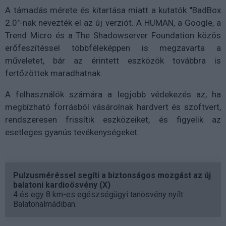
A támadás mérete és kitartása miatt a kutatók "BadBox
2.0"-nak nevezték el az új verziót. A HUMAN, a Google, a
Trend Micro és a The Shadowserver Foundation közös
erőfeszítéssel többféleképpen is megzavarta a
műveletet, bár az érintett eszközök továbbra is
fertőzöttek maradhatnak.
A felhasználók számára a legjobb védekezés az, ha
megbízható forrásból vásárolnak hardvert és szoftvert,
rendszeresen frissítik eszközeiket, és figyelik az
esetleges gyanús tevékenységeket.
Pulzusméréssel segíti a biztonságos mozgást az új
balatoni kardioösvény (X)
4 és egy 8 km-es egészségügyi tanösvény nyílt
Balatonalmádiban.