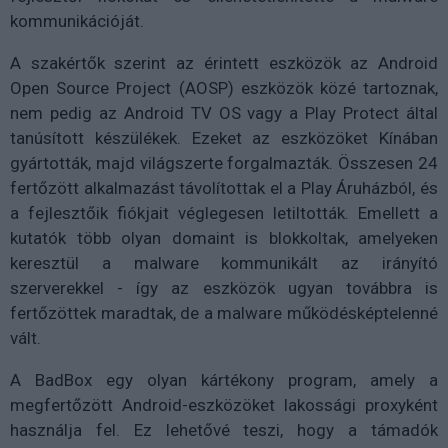
kommunikációját.
A szakértők szerint az érintett eszközök az Android
Open Source Project (AOSP) eszközök közé tartoznak,
nem pedig az Android TV OS vagy a Play Protect által
tanúsított készülékek. Ezeket az eszközöket Kínában
gyártották, majd világszerte forgalmazták. Összesen 24
fertőzött alkalmazást távolítottak el a Play Áruházból, és
a fejlesztőik fiókjait véglegesen letiltották. Emellett a
kutatók több olyan domaint is blokkoltak, amelyeken
keresztül a malware kommunikált az irányító
szerverekkel - így az eszközök ugyan továbbra is
fertőzöttek maradtak, de a malware működésképtelenné
vált.
A BadBox egy olyan kártékony program, amely a
megfertőzött Android-eszközöket lakossági proxyként
használja fel. Ez lehetővé teszi, hogy a támadók