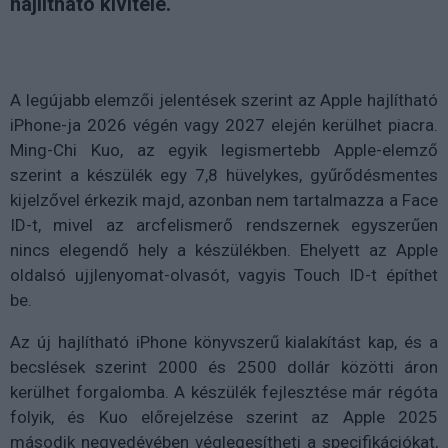
hajlítható kivitele.
A legújabb elemzői jelentések szerint az Apple hajlítható
iPhone-ja 2026 végén vagy 2027 elején kerülhet piacra.
Ming-Chi Kuo, az egyik legismertebb Apple-elemző
szerint a készülék egy 7,8 hüvelykes, gyűrődésmentes
kijelzővel érkezik majd, azonban nem tartalmazza a Face
ID-t, mivel az arcfelismerő rendszernek egyszerűen
nincs elegendő hely a készülékben. Ehelyett az Apple
oldalsó ujjlenyomat-olvasót, vagyis Touch ID-t építhet
be.
Az új hajlítható iPhone könyvszerű kialakítást kap, és a
becslések szerint 2000 és 2500 dollár közötti áron
kerülhet forgalomba. A készülék fejlesztése már régóta
folyik, és Kuo előrejelzése szerint az Apple 2025
második negyedévében véglegesítheti a specifikációkat,