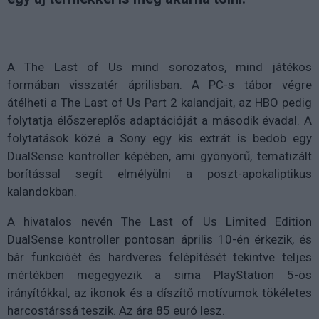
A The Last of Us mind sorozatos, mind játékos
formában visszatér áprilisban. A PC-s tábor végre
átélheti a The Last of Us Part 2 kalandjait, az HBO pedig
folytatja élőszereplős adaptációját a második évadal. A
folytatások közé a Sony egy kis extrát is bedob egy
DualSense kontroller képében, ami gyönyörű, tematizált
borítással segít elmélyülni a poszt-apokaliptikus
kalandokban.
A hivatalos nevén The Last of Us Limited Edition
DualSense kontroller pontosan április 10-én érkezik, és
bár funkcióét és hardveres felépítését tekintve teljes
mértékben megegyezik a sima PlayStation 5-ös
irányítókkal, az ikonok és a díszítő motívumok tökéletes
harcostárssá teszik. Az ára 85 euró lesz.