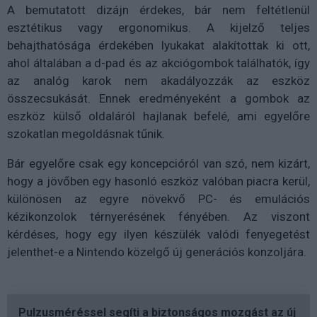
A bemutatott dizájn érdekes, bár nem feltétlenül
esztétikus vagy ergonomikus. A kijelző teljes
behajthatósága érdekében lyukakat alakítottak ki ott,
ahol általában a d-pad és az akciógombok találhatók, így
az analóg karok nem akadályozzák az eszköz
összecsukását. Ennek eredményeként a gombok az
eszköz külső oldaláról hajlanak befelé, ami egyelőre
szokatlan megoldásnak tűnik.
Bár egyelőre csak egy koncepcióról van szó, nem kizárt,
hogy a jövőben egy hasonló eszköz valóban piacra kerül,
különösen az egyre növekvő PC- és emulációs
kézikonzolok térnyerésének fényében. Az viszont
kérdéses, hogy egy ilyen készülék valódi fenyegetést
jelenthet-e a Nintendo közelgő új generációs konzoljára.
Pulzusméréssel segíti a biztonságos mozgást az új