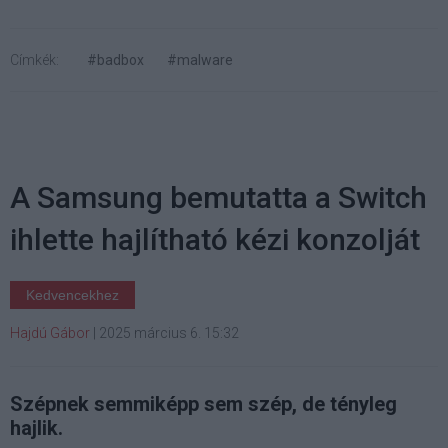
Címkék:
#badbox
#malware
A Samsung bemutatta a Switch
ihlette hajlítható kézi konzolját
Kedvencekhez
Hajdú Gábor
|
2025 március 6. 15:32
Szépnek semmiképp sem szép, de tényleg
hajlik.