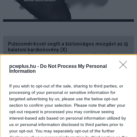
Pulzusméréssel segíti a biztonságos mozgást az új
balatoni kardioösvény (X)
4 és egy 8 km-es egészségügyi tanösvény nyílt
Balatonalmádiban.
pcwplus.hu -
Do Not Process My Personal
Information
If you wish to opt-out of the sale, sharing to third parties, or
processing of your personal or sensitive information for
Címkék:
#sony
#dualsense
#the last of us
targeted advertising by us, please use the below opt-out
section to confirm your selection. Please note that after your
opt-out request is processed you may continue seeing
interest-based ads based on personal information utilized by
us or personal information disclosed to third parties prior to
your opt-out. You may separately opt-out of the further
Óriási siker a Xiaomi új mobilja,