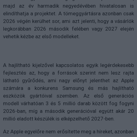
majd az év harmadik negyedévében hivatalosan is
elindíthatja a projektet. A tömeggyártásra azonban csak
2026 végén kerülhet sor, ami azt jelenti, hogy a vásárlók
legkorábban 2026 második felében vagy 2027 elején
vehetik kézbe az első modelleket.
A hajlítható kijelzővel kapcsolatos egyik legérdekesebb
fejlesztés az, hogy a források szerint nem lesz rajta
látható gyűrődés, ami nagy előnyt jelenthet az Apple
számára a konkurens Samsung és más hajlítható
eszközök gyártóival szemben. Az első generációs
modell várhatóan 3 és 5 millió darab között fog fogyni
2026-ban, míg a második generációval együtt akár 20
millió eladott készülék is elképzelhető 2027-ben.
Az Apple egyelőre nem erősítette meg a híreket, azonban