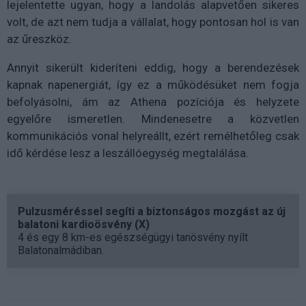
lejelentette ugyan, hogy a landolás alapvetően sikeres
volt, de azt nem tudja a vállalat, hogy pontosan hol is van
az űreszköz.
Annyit sikerült kideríteni eddig, hogy a berendezések
kapnak napenergiát, így ez a működésüket nem fogja
befolyásolni, ám az Athena pozíciója és helyzete
egyelőre ismeretlen. Mindenesetre a közvetlen
kommunikációs vonal helyreállt, ezért remélhetőleg csak
idő kérdése lesz a leszállóegység megtalálása.
Pulzusméréssel segíti a biztonságos mozgást az új
balatoni kardioösvény (X)
4 és egy 8 km-es egészségügyi tanösvény nyílt
Balatonalmádiban.