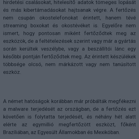
hirdetési csalásokat, hitelesítő adatok tömeges lopását
és más kibertámadásokat hajtsanak végre. A fertőzés
nem csupán okostelefonokat érintett, hanem tévé
streaming boxokat és okostévéket is. Egyelőre nem
ismert, hogy pontosan miként fertőződtek meg az
eszközök, de a feltételezések szerint vagy már a gyártás
során kerültek veszélybe, vagy a beszállítói lánc egy
későbbi pontján fertőződtek meg. Az érintett készülékek
többsége olcsó, nem márkázott vagy nem tanúsított
eszköz.
A német hatóságok korábban már próbálták megfékezni
a malware terjedését az országban, de a fertőzés ezt
követően is folytatta terjedését, és néhány hét alatt
elérte az egymillió megfertőzött eszközt, főként
Brazíliában, az Egyesült Államokban és Mexikóban.