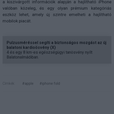
a kiszivárgott információk alapján a hajlítható iPhone
valóban közeleg, és egy olyan prémium kategóriás
eszköz lehet, amely új szintre emelheti a hajlítható
mobilok piacát.
Pulzusméréssel segíti a biztonságos mozgást az új
balatoni kardioösvény (X)
4 és egy 8 km-es egészségügyi tanösvény nyílt
Balatonalmádiban.
Címkék:
#apple
#iphone fold