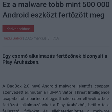
Ez a malware több mint 500 000
Android eszközt fertőzött meg
Kedvencekhez
Hajdú Gábor
|
2025 március 6. 17:37
Egy csomó alkalmazás fertőzőnek bizonyult a
Play Áruházban.
A BadBox 2.0 nevű Android malware jelentős csapást
szenvedett el, miután a HUMAN Satori Threat Intelligence
csapata több partnerrel együtt sikeresen eltávolította a
fertőzött alkalmazásokat a Play Áruházból, betiltotta a
fejlesztői fiókokat és ellehetetlenítette a malware