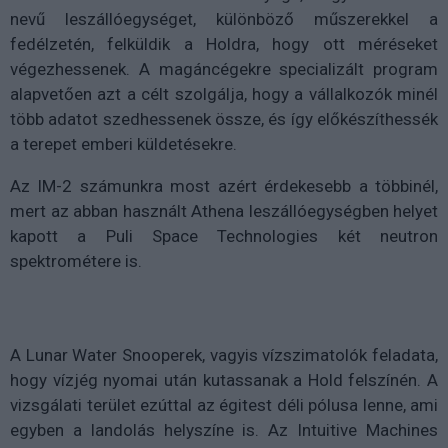
nevű leszállóegységet, különböző műszerekkel a
fedélzetén, felküldik a Holdra, hogy ott méréseket
végezhessenek. A magáncégekre specializált program
alapvetően azt a célt szolgálja, hogy a vállalkozók minél
több adatot szedhessenek össze, és így előkészíthessék
a terepet emberi küldetésekre.
Az IM-2 számunkra most azért érdekesebb a többinél,
mert az abban használt Athena leszállóegységben helyet
kapott a Puli Space Technologies két neutron
spektrométere is.
A Lunar Water Snooperek, vagyis vízszimatolók feladata,
hogy vízjég nyomai után kutassanak a Hold felszínén. A
vizsgálati terület ezúttal az égitest déli pólusa lenne, ami
egyben a landolás helyszíne is. Az Intuitive Machines