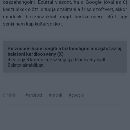
összehangolni. Ezúttal viszont, ha a Google jóval az új
készülékek előtt le tudja szállítani a friss szoftvert, akkor
mindenki hozzászokhat majd hardvercsere előtt, így
senki nem kap kultursokkot.
Pulzusméréssel segíti a biztonságos mozgást az új
balatoni kardioösvény (X)
4 és egy 8 km-es egészségügyi tanösvény nyílt
Balatonalmádiban.
Címkék:
#android
#mobil
#google