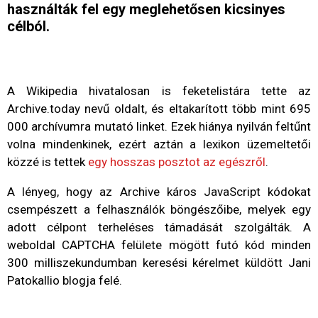
használták fel egy meglehetősen kicsinyes
célból.
A Wikipedia hivatalosan is feketelistára tette az
Archive.today nevű oldalt, és eltakarított több mint 695
000 archívumra mutató linket. Ezek hiánya nyilván feltűnt
volna mindenkinek, ezért aztán a lexikon üzemeltetői
közzé is tettek
egy hosszas posztot az egészről
.
A lényeg, hogy az Archive káros JavaScript kódokat
csempészett a felhasználók böngészőibe, melyek egy
adott célpont terheléses támadását szolgálták. A
weboldal CAPTCHA felülete mögött futó kód minden
300 milliszekundumban keresési kérelmet küldött Jani
Patokallio blogja felé.