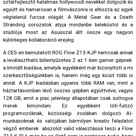
sztárfejlesztő hatalmas hollywoodi nevekkel dolgozik és
együtt és hamarosan a filmvászonra is elhozza az egyik
végtelenül furcsa világát. A Metal Gear és a Death
Stranding sorozatok atyja mindenbe belekóstol és a
stúdiója most az Asusszal állt össze egy nagyon
különleges kollaboráció erejéig.
A CES-en bemutatott ROG Flow Z13-KJP nemcsak annak
a leválasztható billentyűzetes 2 az 1-ben gamer gépnek
a limitált kiadása, amelyik egyébként már bizonyított a mi
szerkesztőségünkben is, hanem még egy kicsit több is
annál. A KJP kiadásban ugyanis több RAM van, mint a
háztartásomban lévő összes gépben együttvéve, vagyis
128 GB, amit a piac jelenlegi állapotában csak suttogva
merek kimondani. Ez egyébként lóti-futizó
programozóknak, közösségi irodában dolgozó AI-
munkásoknak és valójában bármilyen kreatív feladatot
végző emberek abszolút valid választássá teszi a Flow
Z13-KJP-t, még ha az illető nem is pontosan tudja, hogy