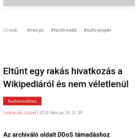
Címkék:
#mini pc
#törött mobil
#sufni projekt
Eltűnt egy rakás hivatkozás a
Wikipediáról és nem véletlenül
Kedvencekhez
Ledneczki József
|
2026 február 24. 21:39
Az archiváló oldalt DDoS támadáshoz