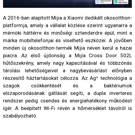
A 2016-ban alapított Mijia a Xiaomi dedikált okosotthon-
platformja, amely a vállalat közlése szerint ugyanarra a
mérnöki háttérre és minőségi sztenderdre épül, mint a
márka mobiltelefonjai és viselhető eszközei. A jövőben
minden új okosotthon-termék Mijia néven kerül a hazai
piacra. Az első újdonság a Mijia Cross Door 502L
hűtőszekrény, amely nagy kapacitásával és többzónás
tárolási lehetőségeivel a nagybevásárlást előnyben
részesítő háztartásokat célozza. Az Ag⁺ technológia a
szagok csökkentését és a baktériumok
elszaporodásának gátlását segíti, a dupla inverteres
rendszer pedig csendes és energiahatékony működést
ígér. A beépített Wi-Fi révén a hőmérséklet távolról is
szabályozható.