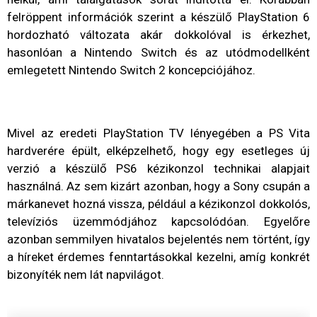
felröppent információk szerint a készülő PlayStation 6
hordozható változata akár dokkolóval is érkezhet,
hasonlóan a Nintendo Switch és az utódmodellként
emlegetett Nintendo Switch 2 koncepciójához.
Mivel az eredeti PlayStation TV lényegében a PS Vita
hardverére épült, elképzelhető, hogy egy esetleges új
verzió a készülő PS6 kézikonzol technikai alapjait
használná. Az sem kizárt azonban, hogy a Sony csupán a
márkanevet hozná vissza, például a kézikonzol dokkolós,
televíziós üzemmódjához kapcsolódóan. Egyelőre
azonban semmilyen hivatalos bejelentés nem történt, így
a híreket érdemes fenntartásokkal kezelni, amíg konkrét
bizonyíték nem lát napvilágot.