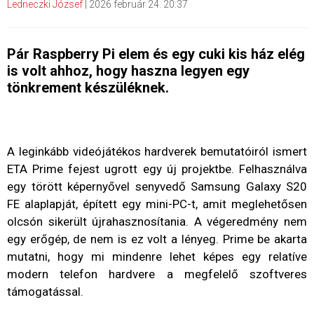
Ledneczki József
|
2026 február 24. 20:37
Pár Raspberry Pi elem és egy cuki kis ház elég
is volt ahhoz, hogy haszna legyen egy
tönkrement készüléknek.
A leginkább videójátékos hardverek bemutatóiról ismert
ETA Prime fejest ugrott egy új projektbe. Felhasználva
egy törött képernyővel senyvedő Samsung Galaxy S20
FE alaplapját, épített egy mini-PC-t, amit meglehetősen
olcsón sikerült újrahasznosítania. A végeredmény nem
egy erőgép, de nem is ez volt a lényeg. Prime be akarta
mutatni, hogy mi mindenre lehet képes egy relatíve
modern telefon hardvere a megfelelő szoftveres
támogatással.