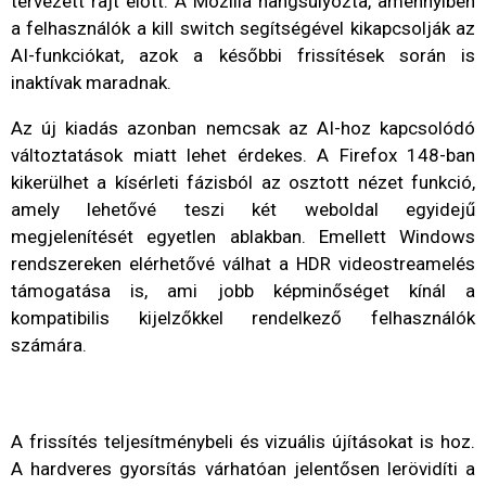
tervezett rajt előtt. A Mozilla hangsúlyozta, amennyiben
a felhasználók a kill switch segítségével kikapcsolják az
AI-funkciókat, azok a későbbi frissítések során is
inaktívak maradnak.
Az új kiadás azonban nemcsak az AI-hoz kapcsolódó
változtatások miatt lehet érdekes. A Firefox 148-ban
kikerülhet a kísérleti fázisból az osztott nézet funkció,
amely lehetővé teszi két weboldal egyidejű
megjelenítését egyetlen ablakban. Emellett Windows
rendszereken elérhetővé válhat a HDR videostreamelés
támogatása is, ami jobb képminőséget kínál a
kompatibilis kijelzőkkel rendelkező felhasználók
számára.
A frissítés teljesítménybeli és vizuális újításokat is hoz.
A hardveres gyorsítás várhatóan jelentősen lerövidíti a