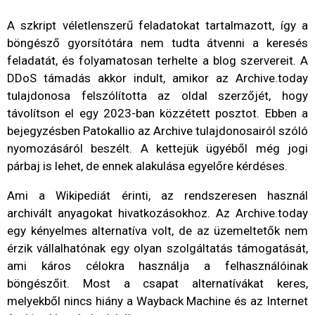
A szkript véletlenszerű feladatokat tartalmazott, így a
böngésző gyorsítótára nem tudta átvenni a keresés
feladatát, és folyamatosan terhelte a blog szervereit. A
DDoS támadás akkor indult, amikor az Archive.today
tulajdonosa felszólította az oldal szerzőjét, hogy
távolítson el egy 2023-ban közzétett posztot. Ebben a
bejegyzésben Patokallio az Archive tulajdonosairól szóló
nyomozásáról beszélt. A kettejük ügyéből még jogi
párbaj is lehet, de ennek alakulása egyelőre kérdéses.
Ami a Wikipediát érinti, az rendszeresen használ
archivált anyagokat hivatkozásokhoz. Az Archive.today
egy kényelmes alternatíva volt, de az üzemeltetők nem
érzik vállalhatónak egy olyan szolgáltatás támogatását,
ami káros célokra használja a felhasználóinak
böngészőit. Most a csapat alternatívákat keres,
melyekből nincs hiány a Wayback Machine és az Internet