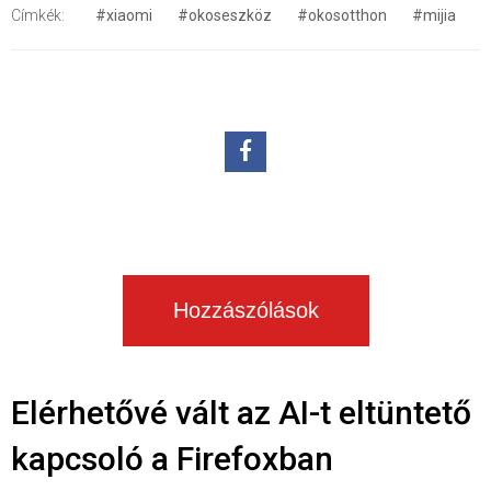
Címkék:
#xiaomi
#okoseszköz
#okosotthon
#mijia
Hozzászólások
Elérhetővé vált az AI-t eltüntető
kapcsoló a Firefoxban