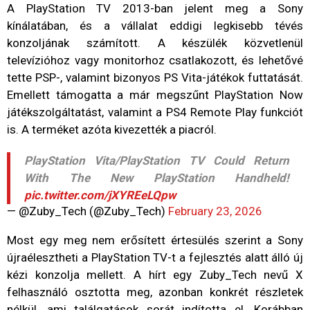
A PlayStation TV 2013-ban jelent meg a Sony
kínálatában, és a vállalat eddigi legkisebb tévés
konzoljának számított. A készülék közvetlenül
televízióhoz vagy monitorhoz csatlakozott, és lehetővé
tette PSP-, valamint bizonyos PS Vita-játékok futtatását.
Emellett támogatta a már megszűnt PlayStation Now
játékszolgáltatást, valamint a PS4 Remote Play funkciót
is. A terméket azóta kivezették a piacról.
PlayStation Vita/PlayStation TV Could Return
With The New PlayStation Handheld!
pic.twitter.com/jXYREeLQpw
— @Zuby_Tech (@Zuby_Tech)
February 23, 2026
Most egy meg nem erősített értesülés szerint a Sony
újraélesztheti a PlayStation TV-t a fejlesztés alatt álló új
kézi konzolja mellett. A hírt egy Zuby_Tech nevű X
felhasználó osztotta meg, azonban konkrét részletek
nélkül, ami találgatások sorát indította el. Korábban