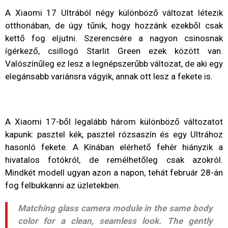
A Xiaomi 17 Ultrából négy különböző változat létezik
otthonában, de úgy tűnik, hogy hozzánk ezekből csak
kettő fog eljutni. Szerencsére a nagyon csinosnak
ígérkező, csillogó Starlit Green ezek között van.
Valószínűleg ez lesz a legnépszerűbb változat, de aki egy
elegánsabb variánsra vágyik, annak ott lesz a fekete is.
A Xiaomi 17-ből legalább három különböző változatot
kapunk: pasztel kék, pasztel rózsaszín és egy Ultrához
hasonló fekete. A Kínában elérhető fehér hiányzik a
hivatalos fotókról, de remélhetőleg csak azokról.
Mindkét modell ugyan azon a napon, tehát február 28-án
fog felbukkanni az üzletekben.
Matching glass camera module in the same body
color for a clean, seamless look. The gently