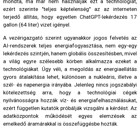
mondta, ma már nem használják ezt a technológiát,
ezért szerinte "teljes képtelenség" az az interneten
terjedő állítás, hogy egyetlen ChatGPT-lekérdezés 17
gallon (64 liter) vizet igényel.
A vezérigazgató szerint ugyanakkor jogos felvetés az
AI-rendszerek teljes energiafogyasztása, nem egy-egy
lekérdezés szintjén, hanem globális összesítésben, mivel
a világ egyre szélesebb körben alkalmazza ezeket a
technológiákat. Úgy véli, a megoldás az energiaellátás
gyors átalakítása lehet, különösen a nukleáris, illetve a
szél- és napenergia irányába. Jelenleg nincs jogszabályi
kötelezettség arra, hogy a technológiai cégek
nyilvánosságra hozzák víz- és energiafelhasználásukat,
ezért független kutatók próbálják vizsgálni a kérdést. Az
adatközpontok működését egyes elemzések az
emelkedő áramárakkal is összefüggésbe hozták.