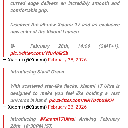
curved edge delivers an incredibly smooth and
comfortable grip.
Discover the all-new Xiaomi 17 and an exclusive
new color at the Xiaomi Launch.
📝 February 28th, 14:00 (GMT+1).
pic.twitter.com/YfLvIhik5b
— Xiaomi (@Xiaomi)
February 23, 2026
Introducing Starlit Green.
With scattered star-like flecks, Xiaomi 17 Ultra is
designed to make you feel like holding a vast
universe in hand.
pic.twitter.com/NRTu4px8KH
— Xiaomi (@Xiaomi)
February 23, 2026
Introducing
#Xiaomi17Ultra
! Arriving February
28th, 18:30PM IST.