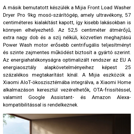
A másik bemutatott készülék a Mijia Front Load Washer
Dryer Pro 9kg mosó-szárítógép, amely ultravékony, 57
centiméteres kialakítást kapott, így kisebb lakásokban is
könnyen elhelyezhető. Az 52,5 centiméter átmérőjű,
extra nagy dob és a szíj nélküli, közvetlen meghajtású
Power Wash motor erősebb centrifugális teljesítményt
és szinte zajmentes működést biztosít a gyártó szerint.
Az energiahatékonyságra optimalizált rendszer az EU A
energiaosztály alapkövetelményeihez képest 25
százalékos megtakarítást kínál. A Mijia eszközök a
Xiaomi AIoT-ökoszisztémába integrálva, a Xiaomi Home
alkalmazáson keresztül vezérelhetők, OTA-frissítéssel,
valamint Google Assistant- és Amazon Alexa-
kompatibilitással is rendelkeznek.