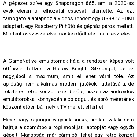
A gépezet szíve egy Snapdragon 865, ami a 2020-as
évek elején a felhozatal csúcsát jelentette. Az ezt
támogató alaplaphoz a videós rendelt egy USB-C / HDMI
adaptert, egy Raspberry Pi hűtő és gépház páros mellett.
Mindent összeszerelve már kezdődhetett is a tesztelés.
A GameNative emulátornak hála a rendszer képes volt
60fpssel futtatni a Hollow Knight: Silksongot, de ez
nagyjából a maximum, amit el lehet várni tőle. Az
apróság nem alkalmas modern játékok futtatására, de
tökéletes retro konzol lehet belőle, hiszen az androidos
emulátorokkal könnyedén elboldogul, és apró méretének
köszönhetően bármelyik TV mellett elférhet.
Eleve nagy rajongói vagyunk annak, amikor valaki nem
hajítja a szemétbe a régi mobilját, laptopját vagy egyéb
gépeit. Manapság már bármiből lehet egy retro konzol