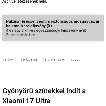
Archive létezésének hála.
Pulzusméréssel segíti a biztonságos mozgást az új
balatoni kardioösvény (X)
4 és egy 8 km-es egészségügyi tanösvény nyílt
Balatonalmádiban.
Címkék:
#wikipedia
#archive.today
#ddos
Gyönyörű színekkel indít a
Xiaomi 17 Ultra