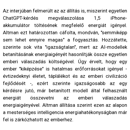
Az interjúban felmerült az az állítás is, miszerint egyetlen
ChatGPT-kérdés megválaszolása 1,5 iPhone-
akkumulátor töltésének megfelelő energiát igényel.
Altman ezt határozottan cáfolta, mondván, "semmiképp
sem lehet ennyire magas" a fogyasztás. Hozzátette,
szerinte sok vita "igazságtalan", mert az AI-modellek
betanításának energiaigényét hasonlítják össze egyetlen
emberi válaszadás költségével. Úgy érvelt, hogy egy
ember "kiképzése" is hatalmas erőforrásokat igényel -
évtizedeknyi életet, táplálékot és az emberi civilizáció
fejlődését -, ezért szerinte igazságosabb az egy
kérdésre jutó, már betanított modell által felhasznált
energiát összevetni az emberi válaszadás
energiaigényével. Altman állítása szerint ezen az alapon
a mesterséges intelligencia energiahatékonyságban már
fel is zárkózhatott az emberhez.