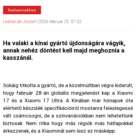
Kedvencekhez
Ledneczki József
|
2026 február 25. 07:32
Ha valaki a kínai gyártó újdonságára vágyik,
annak nehéz döntést kell majd meghoznia a
kasszánál.
Sokáig titkolta a gyártó, de a közelmúltban végre kiderült,
hogy február 28-án globális megjelenést kap a Xiaomi
17 és a Xiaomi 17 Ultra. A Kínában már hónapok óta
elérhető készülék specifikációiról mostanra feleslegessé
vált csámcsogni, de a színvariációkban nem lehetettünk
biztosak. Nem ritka hogy más régiók más hátlapokkal
érkezzenek, és a Xiaominál sem lesz ez másképp.