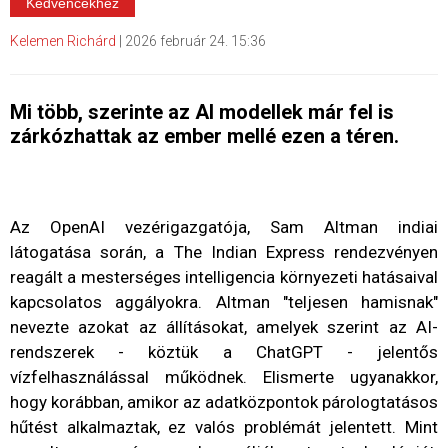
Kedvencekhez
Kelemen Richárd
|
2026 február 24. 15:36
Mi több, szerinte az AI modellek már fel is
zárkózhattak az ember mellé ezen a téren.
Az OpenAI vezérigazgatója, Sam Altman indiai
látogatása során, a The Indian Express rendezvényen
reagált a mesterséges intelligencia környezeti hatásaival
kapcsolatos aggályokra. Altman "teljesen hamisnak"
nevezte azokat az állításokat, amelyek szerint az AI-
rendszerek - köztük a ChatGPT - jelentős
vízfelhasználással működnek. Elismerte ugyanakkor,
hogy korábban, amikor az adatközpontok párologtatásos
hűtést alkalmaztak, ez valós problémát jelentett. Mint