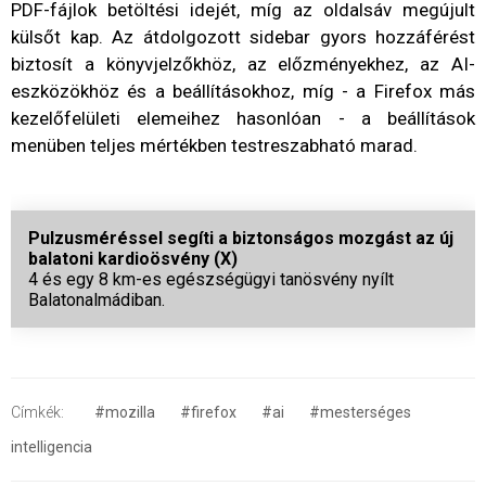
PDF-fájlok betöltési idejét, míg az oldalsáv megújult
külsőt kap. Az átdolgozott sidebar gyors hozzáférést
biztosít a könyvjelzőkhöz, az előzményekhez, az AI-
eszközökhöz és a beállításokhoz, míg - a Firefox más
kezelőfelületi elemeihez hasonlóan - a beállítások
menüben teljes mértékben testreszabható marad.
Pulzusméréssel segíti a biztonságos mozgást az új
balatoni kardioösvény (X)
4 és egy 8 km-es egészségügyi tanösvény nyílt
Balatonalmádiban.
Címkék:
#mozilla
#firefox
#ai
#mesterséges
intelligencia