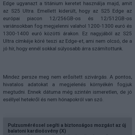
Edge ugyanazt a titánium keretet használja majd, amit
az S25 Ultra. Emellett kiderült, hogy az S25 Edge az
európai piacon 12/256GB-os és 12/512GB-os
variánsokban fog megjelenni valahol 1200-1300 euró és
1300-1400 euró közötti árakon. Ez nagyjából az S25
Ultra címkéje köré teszi az Edge-et, ami nem olcsó, de a
jó hír, hogy ennél sokkal súlyosabb árra számítottunk.
Mindez persze meg nem erősített szivárgás. A pontos,
hivatalos adatokat a megjelenés környékén fogjuk
megtudni. Ennek dátuma még szintén ismeretlen, de jó
eséllyel hetekről és nem hónapokról van szó.
Pulzusméréssel segíti a biztonságos mozgást az új
balatoni kardioösvény (X)