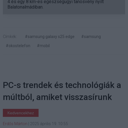
4 és egy 8 km-es egészségügyi tanösvény nyílt
Balatonalmádiban.
Címkék:
#samsung galaxy s25 edge
#samsung
#okostelefon
#mobil
PC-s trendek és technológiák a
múltból, amiket visszasírunk
Kedvencekhez
Erdős Márton
|
2025 április 19. 10:55