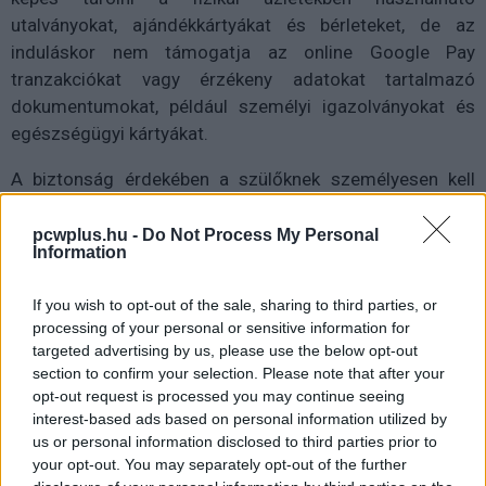
utalványokat, ajándékkártyákat és bérleteket, de az
induláskor nem támogatja az online Google Pay
tranzakciókat vagy érzékeny adatokat tartalmazó
dokumentumokat, például személyi igazolványokat és
egészségügyi kártyákat.
A biztonság érdekében a szülőknek személyesen kell
hitelesíteniük magukat a Google-fiók jelszavával, mielőtt
hitel- vagy betéti kártyát adnának hozzá gyermekük
pcwplus.hu -
Do Not Process My Personal
Information
fiókjához. Emellett lehetőségük van arra is, hogy távolról
eltávolítsák a fizetési módokat, és teljesen letiltsanak
If you wish to opt-out of the sale, sharing to third parties, or
bizonyos funkciókat. A szülők emellett e-mailben
processing of your personal or sensitive information for
értesítést kapnak, ha gyermekük tranzakciót hajt végre,
targeted advertising by us, please use the below opt-out
és a Family Link segítségével nyomon követhetik a
section to confirm your selection. Please note that after your
legutóbbi vásárlásokat.
opt-out request is processed you may continue seeing
interest-based ads based on personal information utilized by
us or personal information disclosed to third parties prior to
your opt-out. You may separately opt-out of the further