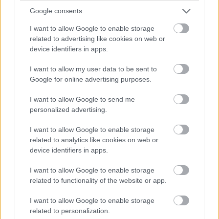
Google consents
I want to allow Google to enable storage
Hamis CAPTCHA tesztekkel
related to advertising like cookies on web or
device identifiers in apps.
törnek fel gépeket támadók
I want to allow my user data to be sent to
Google for online advertising purposes.
Kedvencekhez
I want to allow Google to send me
Ledneczki József
|
2025 március 20. 07:03
personalized advertising.
I want to allow Google to enable storage
Egy új kutatás szerint félelmetesen nagy kárt
related to analytics like cookies on web or
okozhat, ha figyelmetlenül végig kattingatunk
device identifiers in apps.
egy "szabványos" CAPTCHA kirakót.
I want to allow Google to enable storage
related to functionality of the website or app.
I want to allow Google to enable storage
Már a második évezred eleje óta elvárja rengeteg
related to personalization.
weboldal, hogy bizonyítsuk szándékainkat egy-egy