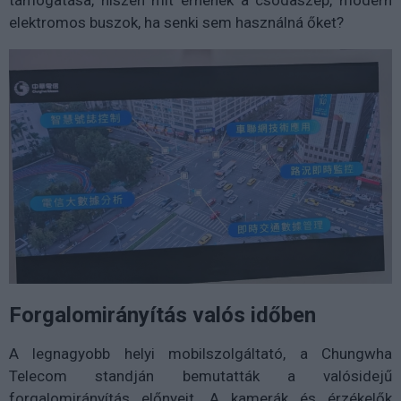
elektromos buszok, ha senki sem használná őket?
Forgalomirányítás valós időben
A legnagyobb helyi mobilszolgáltató, a Chungwha
Telecom standján bemutatták a valósidejű
forgalomirányítás előnyeit. A kamerák és érzékelők