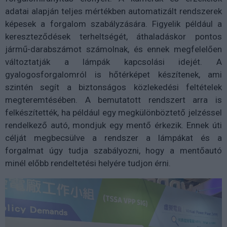
adatai alapján teljes mértékben automatizált rendszerek
képesek a forgalom szabályzására. Figyelik például a
kereszteződések terheltségét, áthaladáskor pontos
jármű-darabszámot számolnak, és ennek megfelelően
változtatják a lámpák kapcsolási idejét. A
gyalogosforgalomról is hőtérképet készítenek, ami
szintén segít a biztonságos közlekedési feltételek
megteremtésében. A bemutatott rendszert arra is
felkészítették, ha például egy megkülönböztető jelzéssel
rendelkező autó, mondjuk egy mentő érkezik. Ennek úti
célját megbecsülve a rendszer a lámpákat és a
forgalmat úgy tudja szabályozni, hogy a mentőautó
minél előbb rendeltetési helyére tudjon érni.