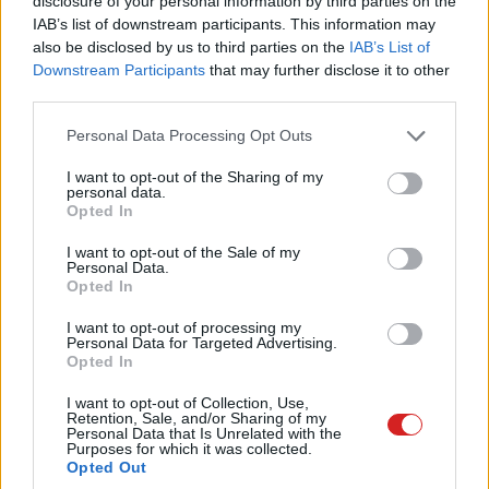
disclosure of your personal information by third parties on the
Ez a funkció hitelesítést igényel a készülék PIN-kódjával,
IAB’s list of downstream participants. This information may
jelszóval, ujjlenyomattal vagy NFC-fizetések esetén
also be disclosed by us to third parties on the
IAB’s List of
arcfelismeréssel. A bevezetés várhatóan a következő
Downstream Participants
that may further disclose it to other
hetekben történik meg az Egyesült Államokban, az
third parties.
Egyesült Királyságban, Spanyolországban,
Please note that this website/app uses one or more Google
Personal Data Processing Opt Outs
Lengyelországban és Ausztráliában.
services and may gather and store information including but
not limited to your visit or usage behaviour. You may click to
I want to opt-out of the Sharing of my
personal data.
grant or deny consent to Google and its third-party tags to
Opted In
use your data for below specified purposes in below Google
Pulzusméréssel segíti a biztonságos mozgást az új
consent section.
I want to opt-out of the Sale of my
balatoni kardioösvény (X)
Personal Data.
4 és egy 8 km-es egészségügyi tanösvény nyílt
Opted In
Balatonalmádiban.
I want to opt-out of processing my
Personal Data for Targeted Advertising.
Opted In
I want to opt-out of Collection, Use,
Címkék:
#android
#google wallet
#google pay
Retention, Sale, and/or Sharing of my
Personal Data that Is Unrelated with the
Purposes for which it was collected.
Opted Out