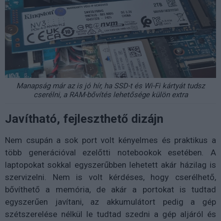
Manapság már az is jó hír, ha SSD-t és Wi-Fi kártyát tudsz
cserélni, a RAM-bővítés lehetősége külön extra
Javítható, fejleszthető dizájn
Nem csupán a sok port volt kényelmes és praktikus a
több generációval ezelőtti notebookok esetében. A
laptopokat sokkal egyszerűbben lehetett akár házilag is
szervizelni. Nem is volt kérdéses, hogy cserélhető,
bővíthető a memória, de akár a portokat is tudtad
egyszerűen javítani, az akkumulátort pedig a gép
szétszerelése nélkül le tudtad szedni a gép aljáról és