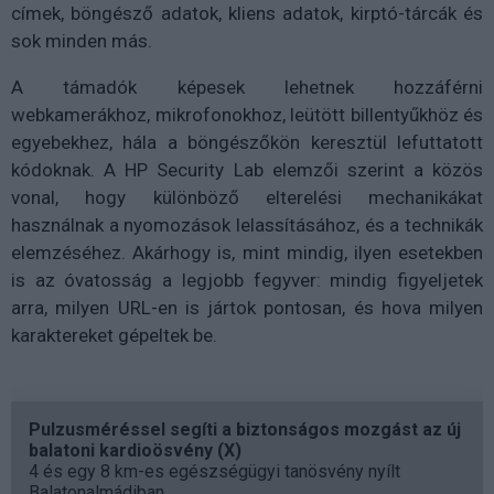
címek, böngésző adatok, kliens adatok, kirptó-tárcák és
sok minden más.
A támadók képesek lehetnek hozzáférni
webkamerákhoz, mikrofonokhoz, leütött billentyűkhöz és
egyebekhez, hála a böngészőkön keresztül lefuttatott
kódoknak. A HP Security Lab elemzői szerint a közös
vonal, hogy különböző elterelési mechanikákat
használnak a nyomozások lelassításához, és a technikák
elemzéséhez. Akárhogy is, mint mindig, ilyen esetekben
is az óvatosság a legjobb fegyver: mindig figyeljetek
arra, milyen URL-en is jártok pontosan, és hova milyen
karaktereket gépeltek be.
Pulzusméréssel segíti a biztonságos mozgást az új
balatoni kardioösvény (X)
4 és egy 8 km-es egészségügyi tanösvény nyílt
Balatonalmádiban.