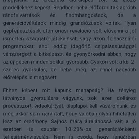
modellekhez képest. Rendben, néha előfordultak apróbb
ráncfelvarrások és finomhangolások, de a
generációváltások mindig grandiózusok voltak. Ilyen
gépfejlesztések után óriási reveláció volt elővenni a jól
ismerten szaggató játékainkat, vagy azon felhasználói
programokat, ahol eddig idegőrlő csigalassúsággal
vánszorgott a bitkolbász, és gyönyörködni abban, hogy
az új gépen minden sokkal gyorsabb. Gyakori volt a kb. 2-
szeres gyorsulás, de néha még az ennél nagyobb
előrelépés is megesett.
Ehhez képest mit kapunk manapság? Ha tényleg
látványos gyorsulásra vágyunk, sok ezer dolláros
processzort, videokártyát, alaplapot kell vásárolnunk, és
még akkor sem garantált, hogy valóban olyan hihetetlen
lesz az eredmény. Sajnos mára általánossá vált a jó
esetben is csupán 10-20%-os generációnkénti
teljesítményjavulás. Nem is csoda, hogy januárban