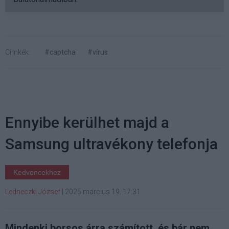
Címkék:
#captcha
#vírus
Ennyibe kerülhet majd a
Samsung ultravékony telefonja
Kedvencekhez
Ledneczki József
|
2025 március 19. 17:31
Mindenki borsos árra számított, és bár nem