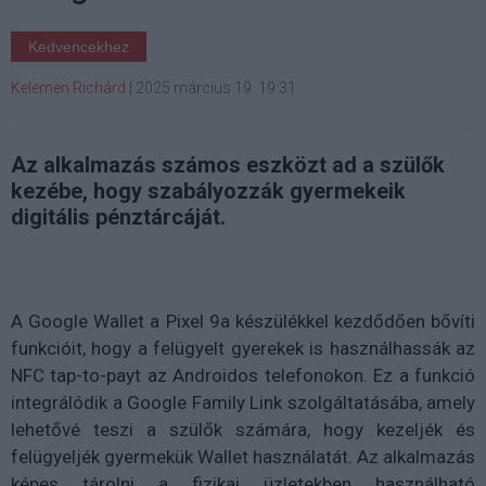
Kedvencekhez
Kelemen Richárd
|
2025 március 19. 19:31
Az alkalmazás számos eszközt ad a szülők
kezébe, hogy szabályozzák gyermekeik
digitális pénztárcáját.
A Google Wallet a Pixel 9a készülékkel kezdődően bővíti
funkcióit, hogy a felügyelt gyerekek is használhassák az
NFC tap-to-payt az Androidos telefonokon. Ez a funkció
integrálódik a Google Family Link szolgáltatásába, amely
lehetővé teszi a szülők számára, hogy kezeljék és
felügyeljék gyermekük Wallet használatát. Az alkalmazás
képes tárolni a fizikai üzletekben használható