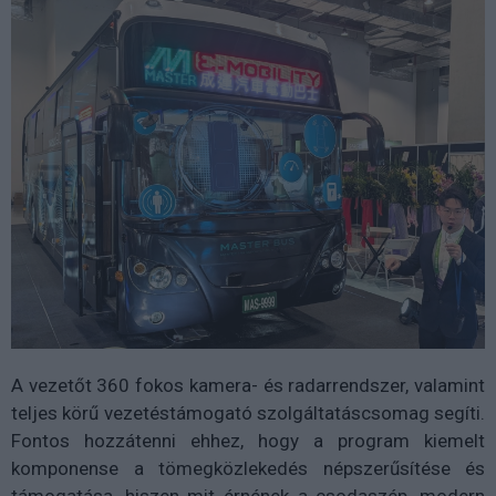
A vezetőt 360 fokos kamera- és radarrendszer, valamint
teljes körű vezetéstámogató szolgáltatáscsomag segíti.
Fontos hozzátenni ehhez, hogy a program kiemelt
komponense a tömegközlekedés népszerűsítése és
támogatása, hiszen mit érnének a csodaszép, modern