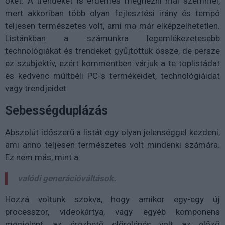
őket. A trendeket is érdemes megnézni mai szemmel,
mert akkoriban több olyan fejlesztési irány és tempó
teljesen természetes volt, ami ma már elképzelhetetlen.
Listánkban a számunkra legemlékezetesebb
technológiákat és trendeket gyűjtöttük össze, de persze
ez szubjektív, ezért kommentben várjuk a te toplistádat
és kedvenc múltbéli PC-s termékeidet, technológiáidat
vagy trendjeidet.
Sebességduplázás
Abszolút időszerű a listát egy olyan jelenséggel kezdeni,
ami anno teljesen természetes volt mindenki számára.
Ez nem más, mint a
valódi generációváltások.
Hozzá voltunk szokva, hogy amikor egy-egy új
processzor, videokártya, vagy egyéb komponens
megjelent, az érezhető előrelépés volt az előző