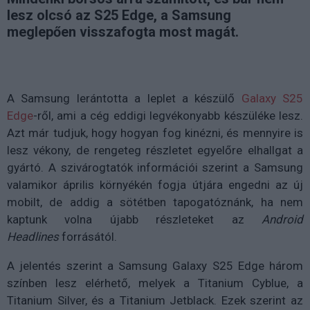
lesz olcsó az S25 Edge, a Samsung
meglepően visszafogta most magát.
A Samsung lerántotta a leplet a készülő
Galaxy S25
Edge
-ről, ami a cég eddigi legvékonyabb készüléke lesz.
Azt már tudjuk, hogy hogyan fog kinézni, és mennyire is
lesz vékony, de rengeteg részletet egyelőre elhallgat a
gyártó. A szivárogtatók információi szerint a Samsung
valamikor április környékén fogja útjára engedni az új
mobilt, de addig a sötétben tapogatóznánk, ha nem
kaptunk volna újabb részleteket az
Android
Headlines
forrásától.
A jelentés szerint a Samsung Galaxy S25 Edge három
színben lesz elérhető, melyek a Titanium Cyblue, a
Titanium Silver, és a Titanium Jetblack. Ezek szerint az