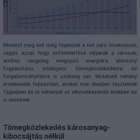
Mindezt meg kell még fejelnünk a net zero törekvéssel,
vagyis azzal, hogy önfenntartóvá váljanak a városok,
amihez rengeteg megújuló energiára, alacsony
fogyasztású, intelligens tömegközlekedésre és
forgalomirányításra is szükség van. Mutatunk néhány
érdekesebb fejlesztést, amiket már élesben tesztelnek
Tajpejben és jó néhányat az elkövetkezendő években be
is vezetnek.
Tömegközlekedés károsanyag-
kibocsájtás nélkül