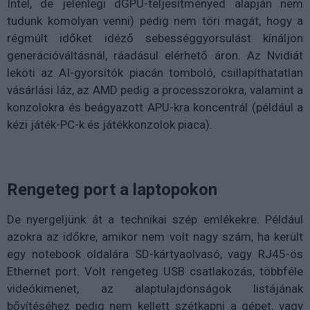
Intel, de jelenlegi dGPU-teljesítményed alapján nem
tudunk komolyan venni) pedig nem töri magát, hogy a
régmúlt időket idéző sebességgyorsulást kínáljon
generációváltásnál, ráadásul elérhető áron. Az Nvidiát
leköti az AI-gyorsítók piacán tomboló, csillapíthatatlan
vásárlási láz, az AMD pedig a processzorokra, valamint a
konzolokra és beágyazott APU-kra koncentrál (például a
kézi játék-PC-k és játékkonzolok piaca).
Rengeteg port a laptopokon
De nyergeljünk át a technikai szép emlékekre. Például
azokra az időkre, amikor nem volt nagy szám, ha került
egy notebook oldalára SD-kártyaolvasó, vagy RJ45-ös
Ethernet port. Volt rengeteg USB csatlakozás, többféle
videókimenet, az alaptulajdonságok listájának
bővítéséhez pedig nem kellett szétkapni a gépet, vagy