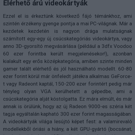
Elérhető árú videokártyák
Ezzel el is érkeztünk következő fájó témánkhoz, ami
szintén érzékeny gyenge pontja a mai PC-világnak. Már a
kezdetek kezdetén is nagyon drága mulatságnak
számított egy-egy új csúcskategóriás videokártya, vagy
anno 3D-gyorsító megvásárlása (például a 3dfx Voodoo
60 ezer forintba került megjelenésekor!), azonban
kialakult egy erős középkategória, amiben szinte minden
gamer talált elérhető és jól használható modellt. 60-80
ezer forint körül már önfeledt játékra alkalmas GeForce-
t vagy Radeont kaptál, 150-200 ezer forintért pedig már
tényleg olyan VGA kerülhetett a gépedbe, ami a
csúcskategória alját kóstolgatta. Ez mára elmúlt, és már
annak is örülünk, hogy az új Radeon 9000-es széria két
tagja egyáltalán kapható 300 ezer forint magasságában.
A videokártyák világa lesújtó képet fest: a valamirevaló
modellekből óriási a hiány, a két GPU-gyártó (bocsánat,