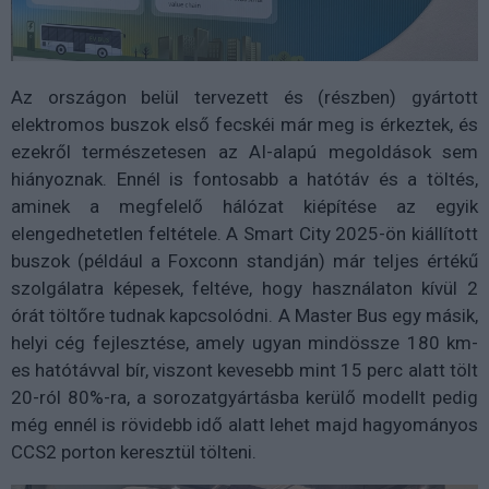
Az országon belül tervezett és (részben) gyártott
elektromos buszok első fecskéi már meg is érkeztek, és
ezekről természetesen az AI-alapú megoldások sem
hiányoznak. Ennél is fontosabb a hatótáv és a töltés,
aminek a megfelelő hálózat kiépítése az egyik
elengedhetetlen feltétele. A Smart City 2025-ön kiállított
buszok (például a Foxconn standján) már teljes értékű
szolgálatra képesek, feltéve, hogy használaton kívül 2
órát töltőre tudnak kapcsolódni. A Master Bus egy másik,
helyi cég fejlesztése, amely ugyan mindössze 180 km-
es hatótávval bír, viszont kevesebb mint 15 perc alatt tölt
20-ról 80%-ra, a sorozatgyártásba kerülő modellt pedig
még ennél is rövidebb idő alatt lehet majd hagyományos
CCS2 porton keresztül tölteni.