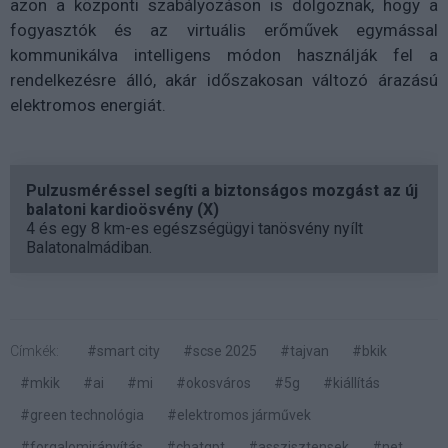
azon a központi szabályozáson is dolgoznak, hogy a
fogyasztók és az virtuális erőművek egymással
kommunikálva intelligens módon használják fel a
rendelkezésre álló, akár időszakosan változó árazású
elektromos energiát.
Pulzusméréssel segíti a biztonságos mozgást az új
balatoni kardioösvény (X)
4 és egy 8 km-es egészségügyi tanösvény nyílt
Balatonalmádiban.
Címkék:
#smart city
#scse 2025
#tajvan
#bkik
#mkik
#ai
#mi
#okosváros
#5g
#kiállítás
#green technológia
#elektromos járművek
#forgalomirányítás
#chatgpt
#asszisztensek
#net