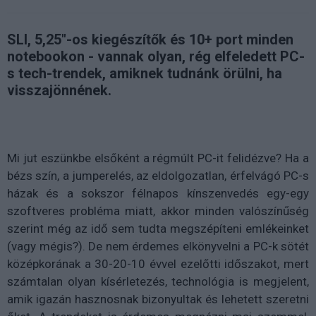
SLI, 5,25"-os kiegészítők és 10+ port minden
notebookon - vannak olyan, rég elfeledett PC-
s tech-trendek, amiknek tudnánk örülni, ha
visszajönnének.
Mi jut eszünkbe elsőként a régmúlt PC-it felidézve? Ha a
bézs szín, a jumperelés, az eldolgozatlan, érfelvágó PC-s
házak és a sokszor félnapos kínszenvedés egy-egy
szoftveres probléma miatt, akkor minden valószínűség
szerint még az idő sem tudta megszépíteni emlékeinket
(vagy mégis?). De nem érdemes elkönyvelni a PC-k sötét
középkorának a 30-20-10 évvel ezelőtti időszakot, mert
számtalan olyan kísérletezés, technológia is megjelent,
amik igazán hasznosnak bizonyultak és lehetett szeretni