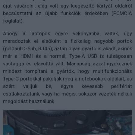
újat vásárolni, elég volt egy kiegészítő kártyát oldalról
becsúsztatni az újabb funkciók érdekében (PCMCIA
foglalat).
Ahogy a laptopok egyre vékonyabbá váltak, úgy
maradoztak el elsőként a fizikailag nagyobb portok
(például D-Sub, RJ45), aztán olyan gyártó is akadt, akinek
már a HDMI és a normál, Type-A USB is túlságosan
vastaggá és elavulttá vált. Manapság azzal igyekeznek
mindezt tompítani a gyártók, hogy multifunkcionális
Type-C portokkal pakolják meg a notebookok oldalait, és
azért valljuk be, egyre kevesebb perifériát
csatlakoztatunk, vagy ha mégis, sokszor vezeték nélküli
megoldást használunk.