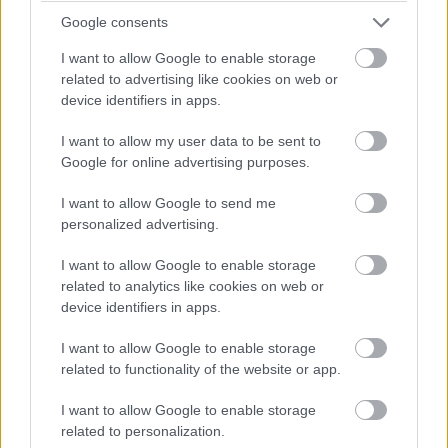
Nem sokkal a frissítés kiadása után elkezdtek befutni a
Google consents
jelentések, amelyek szerint a csomag valamiért
I want to allow Google to enable storage
dokumentumokat, fotókat, videókat és zenéket törölt a
related to advertising like cookies on web or
gépekről. Vannak, akik arra panaszkodnak, hogy az Edge
device identifiers in apps.
böngésző használhatatlanná vált, másoknál pedig nem is
települ a frissítés. A legnagyobb gondot azonban a
I want to allow my user data to be sent to
fájltörlés okozza.
Google for online advertising purposes.
I want to allow Google to send me
A Microsoft azt tanácsolja, hogy aki már manuálisan
personalized advertising.
letöltötte, de még nem telepítette a csomagot, az inkább
ne is tegye fel. Aki pedig már telepítette, és problémákat
I want to allow Google to enable storage
tapasztal, az keresse fel a Microsoftot.
related to analytics like cookies on web or
device identifiers in apps.
I want to allow Google to enable storage
related to functionality of the website or app.
I want to allow Google to enable storage
related to personalization.