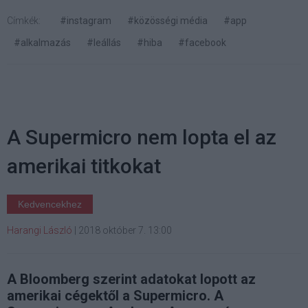
Címkék:
#instagram
#közösségi média
#app
#alkalmazás
#leállás
#hiba
#facebook
A Supermicro nem lopta el az
amerikai titkokat
Kedvencekhez
Harangi László
|
2018 október 7. 13:00
A Bloomberg szerint adatokat lopott az
amerikai cégektől a Supermicro. A