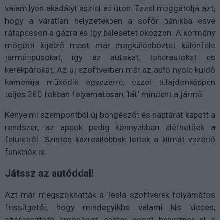
valamilyen akadályt észlel az úton. Ezzel meggátolja azt,
hogy a váratlan helyzetekben a sofőr pánikba esve
rátaposson a gázra és így balesetet okozzon. A kormány
mögötti kijelző most már megkülönböztet különféle
járműtípusokat, így az autókat, teherautókat és
kerékpárokat. Az új szoftverben már az autó nyolc küldő
kamerája működik egyszerre, ezzel tulajdonképpen
teljes 360 fokban folyamatosan "lát" mindent a jármű.
Kényelmi szempontból új böngészőt és naptárat kapott a
rendszer, az appok pedig könnyebben elérhetőek a
felületről. Szintén kézreállóbbak lettek a klímát vezérlő
funkciók is.
Játssz az autóddal!
Azt már megszokhatták a Tesla szoftverek folyamatos
frissítgetői, hogy mindegyikbe valami kis vicces,
szórakoztató apróságot, easter egget helyeznek el a