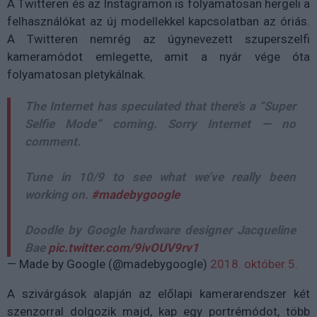
A Twitteren és az Instagramon is folyamatosan hergeli a
felhasználókat az új modellekkel kapcsolatban az óriás.
A Twitteren nemrég az úgynevezett szuperszelfi
kameramódot emlegette, amit a nyár vége óta
folyamatosan pletykálnak.
The Internet has speculated that there’s a “Super
Selfie Mode” coming. Sorry Internet — no
comment.
Tune in 10/9 to see what we’ve really been
working on.
#madebygoogle
Doodle by Google hardware designer Jacqueline
Bae
pic.twitter.com/9ivOUV9rv1
— Made by Google (@madebygoogle)
2018. október 5.
A szivárgások alapján az előlapi kamerarendszer két
szenzorral dolgozik majd, kap egy portrémódot, több