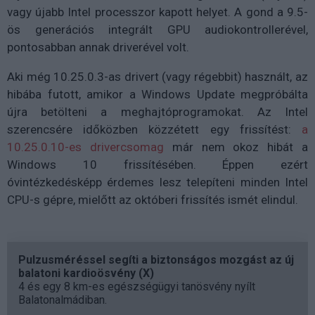
vagy újabb Intel processzor kapott helyet. A gond a 9.5-
ös generációs integrált GPU audiokontrollerével,
pontosabban annak driverével volt.
Aki még 10.25.0.3-as drivert (vagy régebbit) használt, az
hibába futott, amikor a Windows Update megpróbálta
újra betölteni a meghajtóprogramokat. Az Intel
szerencsére időközben közzétett egy frissítést:
a
10.25.0.10-es drivercsomag
már nem okoz hibát a
Windows 10 frissítésében. Éppen ezért
óvintézkedésképp érdemes lesz telepíteni minden Intel
CPU-s gépre, mielőtt az októberi frissítés ismét elindul.
Pulzusméréssel segíti a biztonságos mozgást az új
balatoni kardioösvény (X)
4 és egy 8 km-es egészségügyi tanösvény nyílt
Balatonalmádiban.