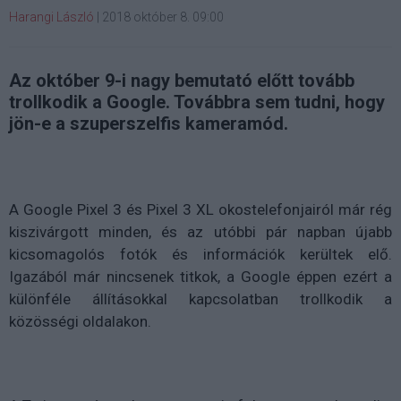
Harangi László
|
2018 október 8. 09:00
Az október 9-i nagy bemutató előtt tovább
trollkodik a Google. Továbbra sem tudni, hogy
jön-e a szuperszelfis kameramód.
A Google Pixel 3 és Pixel 3 XL okostelefonjairól már rég
kiszivárgott minden, és az utóbbi pár napban újabb
kicsomagolós fotók és információk kerültek elő.
Igazából már nincsenek titkok, a Google éppen ezért a
különféle állításokkal kapcsolatban trollkodik a
közösségi oldalakon.