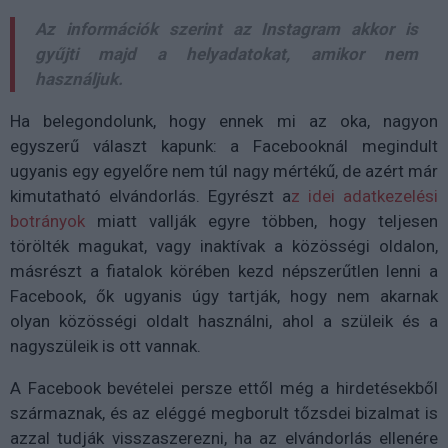
Az információk szerint az Instagram akkor is
gyűjti majd a helyadatokat, amikor nem
használjuk.
Ha belegondolunk, hogy ennek mi az oka, nagyon
egyszerű választ kapunk: a Facebooknál megindult
ugyanis egy egyelőre nem túl nagy mértékű, de azért már
kimutatható elvándorlás. Egyrészt a
z idei adatkezelési
botrányok
miatt vallják egyre többen, hogy teljesen
törölték magukat, vagy inaktívak a közösségi oldalon,
másrészt a fiatalok körében kezd népszerűtlen lenni a
Facebook, ők ugyanis úgy tartják, hogy nem akarnak
olyan közösségi oldalt használni, ahol a szüleik és a
nagyszüleik is ott vannak.
A Facebook bevételei persze ettől még a hirdetésekből
származnak, és az eléggé megborult tőzsdei bizalmat is
azzal tudják visszaszerezni, ha az elvándorlás ellenére