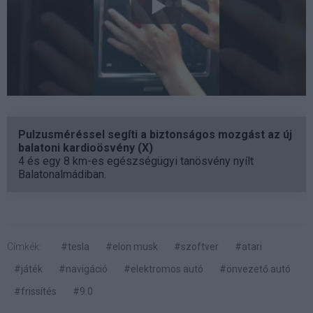
Pulzusméréssel segíti a biztonságos mozgást az új
balatoni kardioösvény (X)
4 és egy 8 km-es egészségügyi tanösvény nyílt
Balatonalmádiban.
Címkék:
#tesla
#elon musk
#szoftver
#atari
#játék
#navigáció
#elektromos autó
#önvezető autó
#frissítés
#9.0