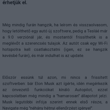
érhetjük el.
Még mindig furán hangzik, ha leírom és visszaolvasom,
hogy letölthető egy autó új szoftvere, pedig a Tesláé már
a 9.0 verziónál jár, és mostantól frissíthetik is a
meglévőt a szerencsés tulajok. Az autót csak egy Wi-Fi
hotspotra kell csatlakoztatni (igen, ez se hangzik
kevésbé furán), és már indulhat is az update.
Először essünk túl azon, mi nincs a frissített
szoftverben: bár Elon Musk azt ígérte, idén megérkezik
az önvezető funkciókat kínáló Autopilot, ezzel
kapcsolatban még mindig a "hamarosan" állapotot jelzi.
Musk legutóbbi infója szerint ennek első része, a
Navigate még "néhány hétnyi ellenőrzést igényel".