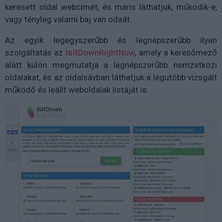
keresett oldal webcímét, és máris láthatjuk, működik-e,
vagy tényleg valami baj van odaát.
Az egyik legegyszerűbb és legnépszerűbb ilyen
szolgáltatás az
IsItDownRightNow
, amely a keresőmező
alatt külön megmutatja a legnépszerűbb nemzetközi
oldalakat, és az oldalsávban láthatjuk a legutóbb vizsgált
működő és leállt weboldalak listáját is.