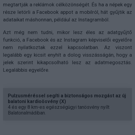
megtartják a reklámok célközönségét. És ha a népek egy
része letörli a Facebook appot a mobilról, hát gyűjtik az
adataikat máshonnan, például az Instagramból.
Azt még nem tudni, mikor lesz éles az adatgyűjtő
funkció, a Facebook és az Instagram képviselői egyelőre
nem nyilatkoztak ezzel kapcsolatban. Az viszont
legalább egy kicsit enyhít a dolog visszásságán, hogy a
jelek szerint kikapcsolható lesz az adatmegosztás.
Legalábbis egyelőre.
Pulzusméréssel segíti a biztonságos mozgást az új
balatoni kardioösvény (X)
4 és egy 8 km-es egészségügyi tanösvény nyílt
Balatonalmádiban.