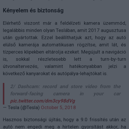
Kényelem és biztonság
Elérhető viszont már a feldélzeti kamera üzemmód,
legalábbis minden olyan Teslában, amit 2017 augusztusa
után gyártottak. Ezzel beállíthatjuk azt, hogy az autó
elülső kamerája automatikusan rögzítse, amit lát, és
tízperces klipekben eltárolja ezeket. Megújult a navigáció
is, sokkal részletesebb lett a turn-by-turn
útvonaltervezés, valamint hatékonyabban jelzi a
következő kanyarokat és autópálya-lehajtókat is.
2/ Dashcam: record and store video from the
forward-facing camera in your car
pic.twitter.com/dm3cy98dVg
— Tesla (@Tesla)
October 5, 2018
Hasznos biztonsági újítás, hogy a 9.0 frissítés után az
autó nem engedi meg a hirtelen gyorsítást akkor, ha