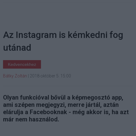
Az Instagram is kémkedni fog
utánad
Kedvencekhez
Bátky Zoltán
|
2018 október 5. 15:00
Olyan funkcióval bővül a képmegosztó app,
ami szépen megjegyzi, merre jártál, aztán
elárulja a Facebooknak - még akkor is, ha azt
már nem használod.