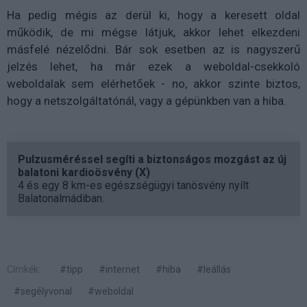
Ha pedig mégis az derül ki, hogy a keresett oldal
működik, de mi mégse látjuk, akkor lehet elkezdeni
másfelé nézelődni. Bár sok esetben az is nagyszerű
jelzés lehet, ha már ezek a weboldal-csekkoló
weboldalak sem elérhetőek - no, akkor szinte biztos,
hogy a netszolgáltatónál, vagy a gépünkben van a hiba.
Pulzusméréssel segíti a biztonságos mozgást az új
balatoni kardioösvény (X)
4 és egy 8 km-es egészségügyi tanösvény nyílt
Balatonalmádiban.
Címkék:
#tipp
#internet
#hiba
#leállás
#segélyvonal
#weboldal