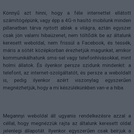
Könnyű azt hinni, hogy a féle internettel ellátott
számítógépünk, vagy épp a 4G-n hasító mobilunk minden
pillanatban tárva nyitott ablak a világra, aztán egyszer
csak jön valami hibaüzenet, nem töltődik be az általunk
keresett weboldal, nem frissül a Facebook, és tessék,
máris a sötét középkorban érezhetjük magunkat, amikor
kommunikálhatunk sms-sel vagy telefonhívásokkal, mint
holmi állatok. És ilyenkor persze szidunk mindenkit: a
telefont, az internet-szolgáltatót, és persze a weboldalt
is, pedig ilyenkor azért viszonylag egyszerűen
megnézhetjük, hogy a mi készülékünkben van-e a hiba.
Megannyi weboldal áll ugyanis rendelkezésre azzal a
céllal, hogy megnézzük rajta az általunk keresett oldal
jelenlegi állapotát. Ilyenkor egyszerűen csak beírjuk a