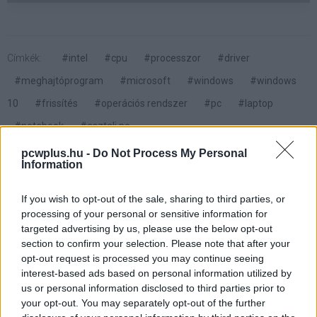
Címkék:
#intel
#cpu
#processzor
#driver
#meghajtóprogram
#microsoft
#windows
#windows
10
#frissítés
#operációs rendszer
#pc
#laptop
#notebook
#asztali pc
pcwplus.hu -
Do Not Process My Personal
Information
If you wish to opt-out of the sale, sharing to third parties, or
processing of your personal or sensitive information for
Hoppá: leállt a Windows 10
targeted advertising by us, please use the below opt-out
section to confirm your selection. Please note that after your
októberi frissítése
opt-out request is processed you may continue seeing
interest-based ads based on personal information utilized by
us or personal information disclosed to third parties prior to
Kedvencekhez
your opt-out. You may separately opt-out of the further