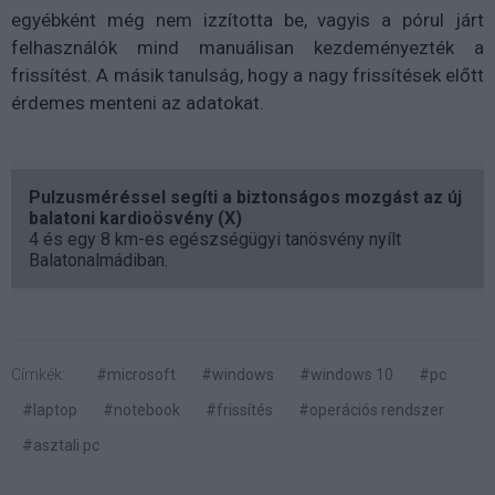
egyébként még nem izzította be, vagyis a pórul járt
felhasználók mind manuálisan kezdeményezték a
frissítést. A másik tanulság, hogy a nagy frissítések előtt
érdemes menteni az adatokat.
Pulzusméréssel segíti a biztonságos mozgást az új
balatoni kardioösvény (X)
4 és egy 8 km-es egészségügyi tanösvény nyílt
Balatonalmádiban.
Címkék:
#microsoft
#windows
#windows 10
#pc
#laptop
#notebook
#frissítés
#operációs rendszer
#asztali pc