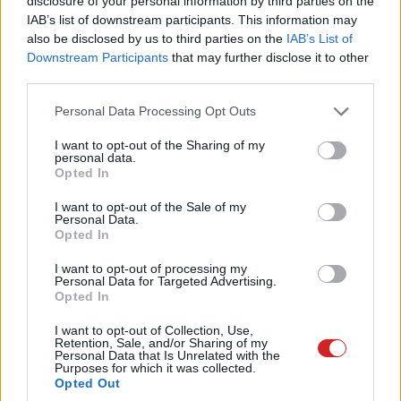
disclosure of your personal information by third parties on the
Harangi László
|
2018 október 8. 07:00
IAB’s list of downstream participants. This information may
also be disclosed by us to third parties on the
IAB’s List of
Downstream Participants
that may further disclose it to other
Elég sok gond van a Windows 10 legújabb
third parties.
nagy frissítésével, és miután sokaknál fájlok
is hiányoznak a telepítés után, a Microsoft
Please note that this website/app uses one or more Google
Personal Data Processing Opt Outs
services and may gather and store information including but
leállította a csomag közzétételét.
not limited to your visit or usage behaviour. You may click to
I want to opt-out of the Sharing of my
personal data.
grant or deny consent to Google and its third-party tags to
Opted In
use your data for below specified purposes in below Google
consent section.
I want to opt-out of the Sale of my
A Microsoft mindössze néhány napja indította útjára
a
Personal Data.
Opted In
Windows 10 nagy októberi frissítését,
azonban
átmenetileg kénytelen volt
leállítani
annak a közzétételét.
I want to opt-out of processing my
Personal Data for Targeted Advertising.
Az óriás szerint erre azért volt szükség, mert egyes
Opted In
jelentések szerint bizonyos felhasználóknál fájlok
hiányoznak a frissítés telepítését követően.
I want to opt-out of Collection, Use,
Retention, Sale, and/or Sharing of my
Personal Data that Is Unrelated with the
Purposes for which it was collected.
Opted Out