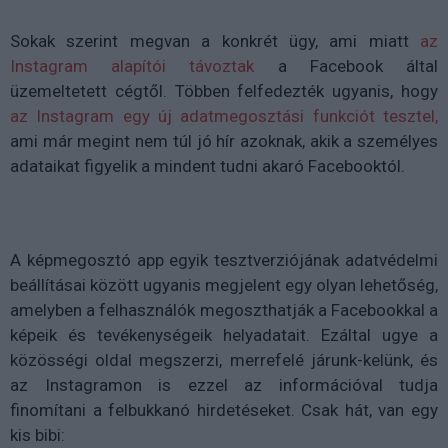
Sokak szerint megvan a konkrét ügy, ami miatt
az
Instagram alapítói távoztak
a Facebook által
üzemeltetett cégtől. Többen felfedezték ugyanis, hogy
az Instagram egy új adatmegosztási funkciót tesztel,
ami már megint nem túl jó hír azoknak, akik a személyes
adataikat figyelik a mindent tudni akaró Facebooktól.
A képmegosztó app egyik tesztverziójának adatvédelmi
beállításai között ugyanis megjelent egy olyan lehetőség,
amelyben a felhasználók megoszthatják a Facebookkal a
képeik és tevékenységeik helyadatait. Ezáltal ugye a
közösségi oldal megszerzi, merrefelé járunk-kelünk, és
az Instagramon is ezzel az információval tudja
finomítani a felbukkanó hirdetéseket. Csak hát, van egy
kis bibi: