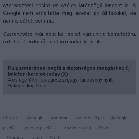
szerkesztési opciót és széles látószögű lencsét is. A
Google nem erősítette meg ezeket az állításokat, de
nem is cáfolt semmit.
Szerencsére már nem kell sokat várnunk a bemutatóra,
október 9-én késő délután minden kiderül.
Pulzusméréssel segíti a biztonságos mozgást az új
balatoni kardioösvény (X)
4 és egy 8 km-es egészségügyi tanösvény nyílt
Balatonalmádiban.
Címkék:
#google
#android
#android 9 pie
#google
pixel 3
#google pixel 3 xl
#szuperszelfi
#szelfi
#kamera
#kép
#fotó