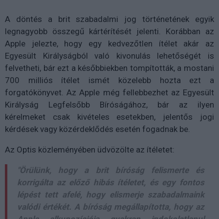
A döntés a brit szabadalmi jog történetének egyik
legnagyobb összegű kártérítését jelenti. Korábban az
Apple jelezte, hogy egy kedvezőtlen ítélet akár az
Egyesült Királyságból való kivonulás lehetőségét is
felvetheti, bár ezt a későbbiekben tompították, a mostani
700 milliós ítélet ismét közelebb hozta ezt a
forgatókönyvet. Az Apple még fellebbezhet az Egyesült
Királyság Legfelsőbb Bíróságához, bár az ilyen
kérelmeket csak kivételes esetekben, jelentős jogi
kérdések vagy közérdeklődés esetén fogadnak be.
Az Optis közleményében üdvözölte az ítéletet:
"Örülünk, hogy a brit bíróság felismerte és
korrigálta az előző hibás ítéletet, és egy fontos
lépést tett afelé, hogy elismerje szabadalmaink
valódi értékét. A bíróság megállapította, hogy az