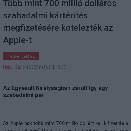
Több mint 700 millió dolláros
szabadalmi kártérítés
megfizetésére kötelezték az
Apple-t
Kedvencekhez
Hajdú Gábor
|
2025 május 4. 18:57
Az Egyesült Királyságban zárult így egy
szabadalmi per.
Az Apple-nak több mint 700 millió dollárt kell kifizetnie a
texasi székhelyű Optis Cellular Technology részére egy