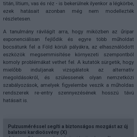
titán, lítium, vas és réz - is bekerülnek ilyenkor a légkörbe,
ezek hatásait azonban még nem modellezték
részletesen.
A tanulmány rávilágít arra, hogy miközben az űripar
exponenciálisan fejlődik és egyre több műholdat
bocsátunk fel a Föld körüli pályákra, az elhasználódott
eszközök megsemmisítése környezeti szempontból
komoly problémákat vethet fel. A kutatók sürgetik, hogy
mielőbb induljanak vizsgálatok az alternatív
megoldásokról, és szülessenek olyan nemzetközi
szabályozások, amelyek figyelembe veszik a műholdas
rendszerek re-entry szennyezésének hosszú távú
hatásait is.
Pulzusméréssel segíti a biztonságos mozgást az új
balatoni kardioösvény (X)