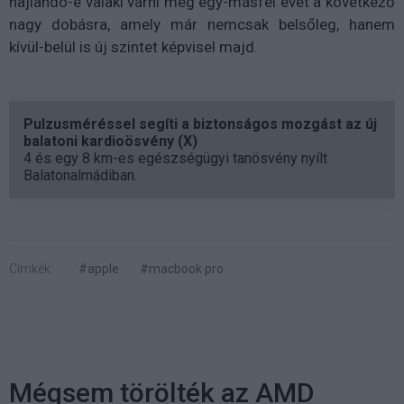
hajlandó-e valaki várni még egy-másfél évet a következő
nagy dobásra, amely már nemcsak belsőleg, hanem
kívül-belül is új szintet képvisel majd.
Pulzusméréssel segíti a biztonságos mozgást az új
balatoni kardioösvény (X)
4 és egy 8 km-es egészségügyi tanösvény nyílt
Balatonalmádiban.
Címkék:
#apple
#macbook pro
Mégsem törölték az AMD