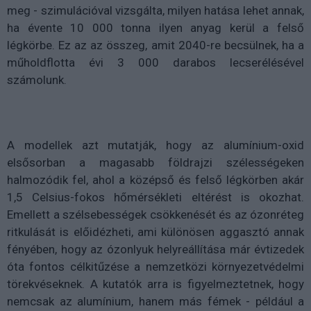
meg - szimulációval vizsgálta, milyen hatása lehet annak,
ha évente 10 000 tonna ilyen anyag kerül a felső
légkörbe. Ez az az összeg, amit 2040-re becsülnek, ha a
műholdflotta évi 3 000 darabos lecserélésével
számolunk.
A modellek azt mutatják, hogy az alumínium-oxid
elsősorban a magasabb földrajzi szélességeken
halmozódik fel, ahol a középső és felső légkörben akár
1,5 Celsius-fokos hőmérsékleti eltérést is okozhat.
Emellett a szélsebességek csökkenését és az ózonréteg
ritkulását is előidézheti, ami különösen aggasztó annak
fényében, hogy az ózonlyuk helyreállítása már évtizedek
óta fontos célkitűzése a nemzetközi környezetvédelmi
törekvéseknek. A kutatók arra is figyelmeztetnek, hogy
nemcsak az alumínium, hanem más fémek - például a