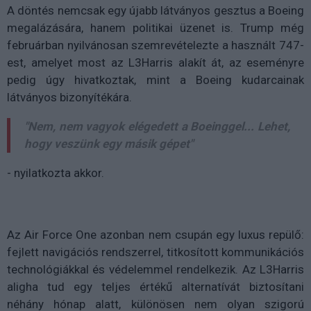
A döntés nemcsak egy újabb látványos gesztus a Boeing
megalázására, hanem politikai üzenet is. Trump még
februárban nyilvánosan szemrevételezte a használt 747-
est, amelyet most az L3Harris alakít át, az eseményre
pedig úgy hivatkoztak, mint a Boeing kudarcainak
látványos bizonyítékára.
"Nem, nem vagyok elégedett a Boeinggel... Lehet,
hogy veszünk egy másik gépet"
- nyilatkozta akkor.
Az Air Force One azonban nem csupán egy luxus repülő:
fejlett navigációs rendszerrel, titkosított kommunikációs
technológiákkal és védelemmel rendelkezik. Az L3Harris
aligha tud egy teljes értékű alternatívát biztosítani
néhány hónap alatt, különösen nem olyan szigorú