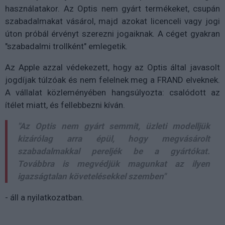
használatakor. Az Optis nem gyárt termékeket, csupán
szabadalmakat vásárol, majd azokat licenceli vagy jogi
úton próbál érvényt szerezni jogaiknak. A céget gyakran
"szabadalmi trollként" emlegetik.
Az Apple azzal védekezett, hogy az Optis által javasolt
jogdíjak túlzóak és nem felelnek meg a FRAND elveknek.
A vállalat közleményében hangsúlyozta: csalódott az
ítélet miatt, és fellebbezni kíván.
"Az Optis nem gyárt semmit, üzleti modelljük
kizárólag arra épül, hogy megvásárolt
szabadalmakkal pereljék be a gyártókat.
Továbbra is megvédjük magunkat az ilyen
igazságtalan követelésekkel szemben"
- áll a nyilatkozatban.