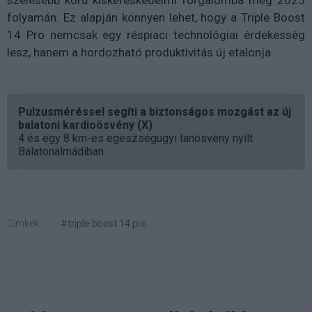
szélesebb körű kiskereskedelmi forgalomba még 2025
folyamán. Ez alapján könnyen lehet, hogy a Triple Boost
14 Pro nemcsak egy réspiaci technológiai érdekesség
lesz, hanem a hordozható produktivitás új etalonja.
Pulzusméréssel segíti a biztonságos mozgást az új
balatoni kardioösvény (X)
4 és egy 8 km-es egészségügyi tanösvény nyílt
Balatonalmádiban.
Címkék:
#triple boost 14 pro