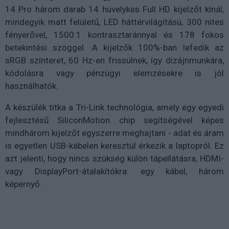
14 Pro három darab 14 hüvelykes Full HD kijelzőt kínál,
mindegyik matt felületű, LED háttérvilágítású, 300 nites
fényerővel, 1500:1 kontrasztaránnyal és 178 fokos
betekintési szöggel. A kijelzők 100%-ban lefedik az
sRGB színteret, 60 Hz-en frissülnek, így dizájnmunkára,
kódolásra vagy pénzügyi elemzésekre is jól
használhatók.
A készülék titka a Tri-Link technológia, amely egy egyedi
fejlesztésű SiliconMotion chip segítségével képes
mindhárom kijelzőt egyszerre meghajtani - adat és áram
is egyetlen USB-kábelen keresztül érkezik a laptopról. Ez
azt jelenti, hogy nincs szükség külön tápellátásra, HDMI-
vagy DisplayPort-átalakítókra: egy kábel, három
képernyő.