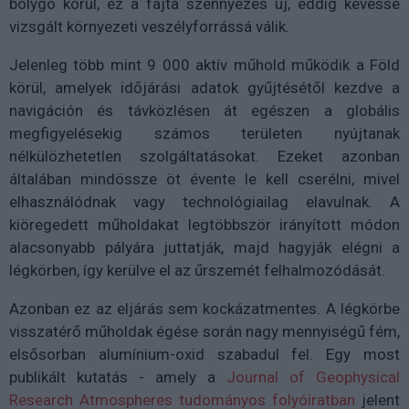
bolygó körül, ez a fajta szennyezés új, eddig kevéssé
vizsgált környezeti veszélyforrássá válik.
Jelenleg több mint 9 000 aktív műhold működik a Föld
körül, amelyek időjárási adatok gyűjtésétől kezdve a
navigáción és távközlésen át egészen a globális
megfigyelésekig számos területen nyújtanak
nélkülözhetetlen szolgáltatásokat. Ezeket azonban
általában mindössze öt évente le kell cserélni, mivel
elhasználódnak vagy technológiailag elavulnak. A
kiöregedett műholdakat legtöbbször irányított módon
alacsonyabb pályára juttatják, majd hagyják elégni a
légkörben, így kerülve el az űrszemét felhalmozódását.
Azonban ez az eljárás sem kockázatmentes. A légkörbe
visszatérő műholdak égése során nagy mennyiségű fém,
elsősorban alumínium-oxid szabadul fel. Egy most
publikált kutatás - amely a
Journal of Geophysical
Research Atmospheres tudományos folyóiratban
jelent