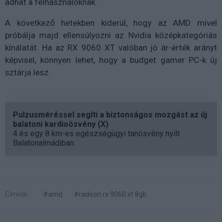
adhat a felhasználóknak.
A következő hetekben kiderül, hogy az AMD mivel
próbálja majd ellensúlyozni az Nvidia középkategóriás
kínálatát. Ha az RX 9060 XT valóban jó ár-érték arányt
képvisel, könnyen lehet, hogy a budget gamer PC-k új
sztárja lesz.
Pulzusméréssel segíti a biztonságos mozgást az új
balatoni kardioösvény (X)
4 és egy 8 km-es egészségügyi tanösvény nyílt
Balatonalmádiban.
Címkék:
#amd
#radeon rx 9060 xt 8gb