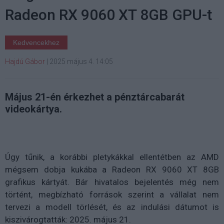
Radeon RX 9060 XT 8GB GPU-t
Kedvencekhez
Hajdú Gábor
|
2025 május 4. 14:05
Május 21-én érkezhet a pénztárcabarát
videokártya.
Úgy tűnik, a korábbi pletykákkal ellentétben az AMD
mégsem dobja kukába a Radeon RX 9060 XT 8GB
grafikus kártyát. Bár hivatalos bejelentés még nem
történt, megbízható források szerint a vállalat nem
tervezi a modell törlését, és az indulási dátumot is
kiszivárogtatták: 2025. május 21.