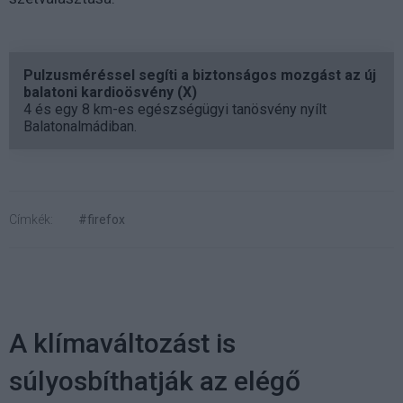
Pulzusméréssel segíti a biztonságos mozgást az új
balatoni kardioösvény (X)
4 és egy 8 km-es egészségügyi tanösvény nyílt
Balatonalmádiban.
Címkék:
#firefox
A klímaváltozást is
súlyosbíthatják az elégő