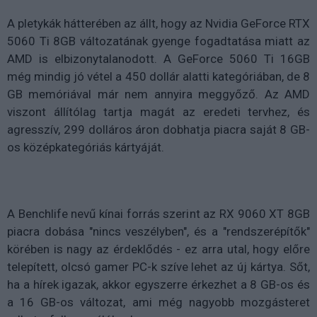
A pletykák hátterében az állt, hogy az Nvidia GeForce RTX
5060 Ti 8GB változatának gyenge fogadtatása miatt az
AMD is elbizonytalanodott. A GeForce 5060 Ti 16GB
még mindig jó vétel a 450 dollár alatti kategóriában, de 8
GB memóriával már nem annyira meggyőző. Az AMD
viszont állítólag tartja magát az eredeti tervhez, és
agresszív, 299 dolláros áron dobhatja piacra saját 8 GB-
os középkategóriás kártyáját.
A Benchlife nevű kínai forrás szerint az RX 9060 XT 8GB
piacra dobása "nincs veszélyben", és a "rendszerépítők"
körében is nagy az érdeklődés - ez arra utal, hogy előre
telepített, olcsó gamer PC-k szíve lehet az új kártya. Sőt,
ha a hírek igazak, akkor egyszerre érkezhet a 8 GB-os és
a 16 GB-os változat, ami még nagyobb mozgásteret