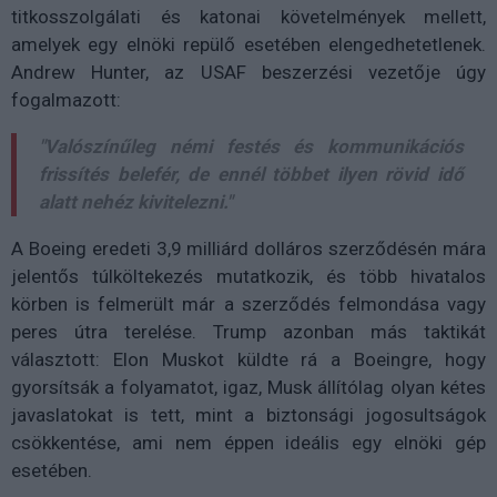
titkosszolgálati és katonai követelmények mellett,
amelyek egy elnöki repülő esetében elengedhetetlenek.
Andrew Hunter, az USAF beszerzési vezetője úgy
fogalmazott:
"Valószínűleg némi festés és kommunikációs
frissítés belefér, de ennél többet ilyen rövid idő
alatt nehéz kivitelezni."
A Boeing eredeti 3,9 milliárd dolláros szerződésén mára
jelentős túlköltekezés mutatkozik, és több hivatalos
körben is felmerült már a szerződés felmondása vagy
peres útra terelése. Trump azonban más taktikát
választott: Elon Muskot küldte rá a Boeingre, hogy
gyorsítsák a folyamatot, igaz, Musk állítólag olyan kétes
javaslatokat is tett, mint a biztonsági jogosultságok
csökkentése, ami nem éppen ideális egy elnöki gép
esetében.