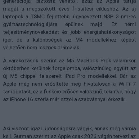
generációja "biztosra vehető", azaz az Apple tartja
magát a megszokott éves frissítési ciklushoz. Az új
laptopok a TSMC fejlettebb, úgynevezett N3P 3 nm-es
gyártástechnológiájára épülnek majd. Ez némi
teljesítménynövekedést és jobb energiahatékonyságot
ígér, de a különbségek az M4 modellekhez képest
vélhetően nem lesznek drámaiak.
A várakozások szerint az M5 MacBook Prók valamikor
októberben kerülnek forgalomba, valószínűleg együtt az
új M5 chippel felszerelt iPad Pro modellekkel. Bár az
Apple még nem erősítette meg hivatalosan a Wi-Fi 7
támogatást, ez a funkció erősen valószínű, tekintve, hogy
az iPhone 16 széria már ezzel a szabvánnyal érkezik.
Aki viszont igazi újdonságokra vágyik, annak még várnia
kell. Gurman szerint az Apple csak 2026 végén tervezi az