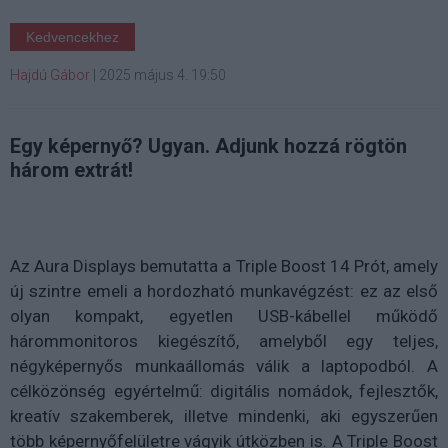
Kedvencekhez
Hajdú Gábor
|
2025 május 4. 19:50
Egy képernyő? Ugyan. Adjunk hozzá rögtön
három extrát!
Az Aura Displays bemutatta a Triple Boost 14 Prót, amely
új szintre emeli a hordozható munkavégzést: ez az első
olyan kompakt, egyetlen USB-kábellel működő
hárommonitoros kiegészítő, amelyből egy teljes,
négyképernyős munkaállomás válik a laptopodból. A
célközönség egyértelmű: digitális nomádok, fejlesztők,
kreatív szakemberek, illetve mindenki, aki egyszerűen
több képernyőfelületre vágyik útközben is. A Triple Boost