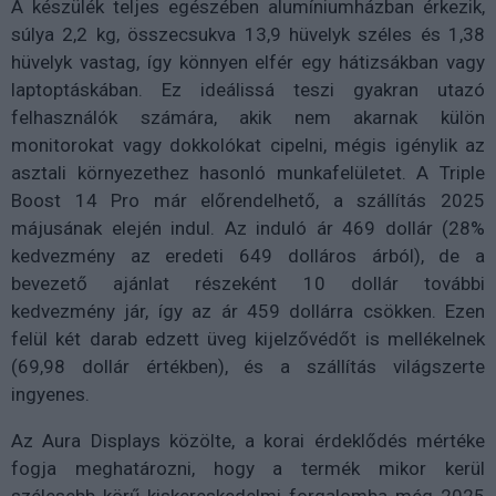
A készülék teljes egészében alumíniumházban érkezik,
súlya 2,2 kg, összecsukva 13,9 hüvelyk széles és 1,38
hüvelyk vastag, így könnyen elfér egy hátizsákban vagy
laptoptáskában. Ez ideálissá teszi gyakran utazó
felhasználók számára, akik nem akarnak külön
monitorokat vagy dokkolókat cipelni, mégis igénylik az
asztali környezethez hasonló munkafelületet. A Triple
Boost 14 Pro már előrendelhető, a szállítás 2025
májusának elején indul. Az induló ár 469 dollár (28%
kedvezmény az eredeti 649 dolláros árból), de a
bevezető ajánlat részeként 10 dollár további
kedvezmény jár, így az ár 459 dollárra csökken. Ezen
felül két darab edzett üveg kijelzővédőt is mellékelnek
(69,98 dollár értékben), és a szállítás világszerte
ingyenes.
Az Aura Displays közölte, a korai érdeklődés mértéke
fogja meghatározni, hogy a termék mikor kerül