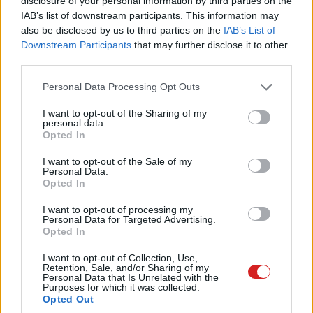
disclosure of your personal information by third parties on the
IAB’s list of downstream participants. This information may
also be disclosed by us to third parties on the
IAB’s List of
Downstream Participants
that may further disclose it to other
third parties.
Régi hiányosságát pótolta végre
Please note that this website/app uses one or more Google
Personal Data Processing Opt Outs
services and may gather and store information including but
a Firefox
not limited to your visit or usage behaviour. You may click to
I want to opt-out of the Sharing of my
personal data.
grant or deny consent to Google and its third-party tags to
Opted In
use your data for below specified purposes in below Google
consent section.
Kedvencekhez
I want to opt-out of the Sale of my
Personal Data.
Opted In
Hajdú Gábor
|
2025 május 4. 17:58
I want to opt-out of processing my
Personal Data for Targeted Advertising.
A Firefox végre támogatja a több profilos
Opted In
rendszert, szóval simán elválaszthatod a
I want to opt-out of Collection, Use,
munkát a magánélettől.
Retention, Sale, and/or Sharing of my
Personal Data that Is Unrelated with the
Purposes for which it was collected.
Opted Out