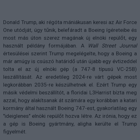
Donald Trump, aki régóta mániákusan keresi az Air Force
One utódját, úgy tűnik, belefáradt a Boeing ígéreteibe és
most más úton szerez magának új elnöki repülőt, egy
használt példány formájában. A
Wall Street Journal
értesülései szerint Trump megelégelte, hogy a Boeing a
már amúgy is csúszó határidő után újabb egy évtizeddel
tolta el az új elnöki gép (a 747-8 típusú VC-25B)
leszállítását. Az eredetileg 2024-re várt gépek most
legkorábban 2035-re készülhetnek el. Ezért Trump egy
másik védelmi beszállítót, a floridai L3Harrist bízta meg
azzal, hogy alakítsanak át számára egy korábban a katari
kormány által használt Boeing 747-est, gyakorlatilag egy
"ideiglenes" elnöki repülőt hozva létre. Az irónia, hogy ez
a gép is Boeing gyártmány, aligha kerülte el Trump
figyelmét.