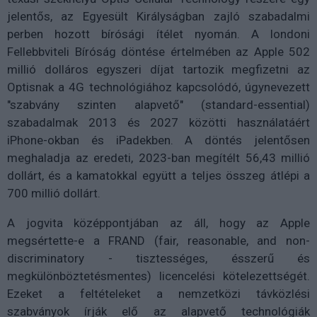
jelentős, az Egyesült Királyságban zajló szabadalmi
perben hozott bírósági ítélet nyomán. A londoni
Fellebbviteli Bíróság döntése értelmében az Apple 502
millió dolláros egyszeri díjat tartozik megfizetni az
Optisnak a 4G technológiához kapcsolódó, úgynevezett
"szabvány szinten alapvető" (standard-essential)
szabadalmak 2013 és 2027 közötti használatáért
iPhone-okban és iPadekben. A döntés jelentősen
meghaladja az eredeti, 2023-ban megítélt 56,43 millió
dollárt, és a kamatokkal együtt a teljes összeg átlépi a
700 millió dollárt.
A jogvita középpontjában az áll, hogy az Apple
megsértette-e a FRAND (fair, reasonable, and non-
discriminatory - tisztességes, ésszerű és
megkülönböztetésmentes) licencelési kötelezettségét.
Ezeket a feltételeket a nemzetközi távközlési
szabványok írják elő az alapvető technológiák