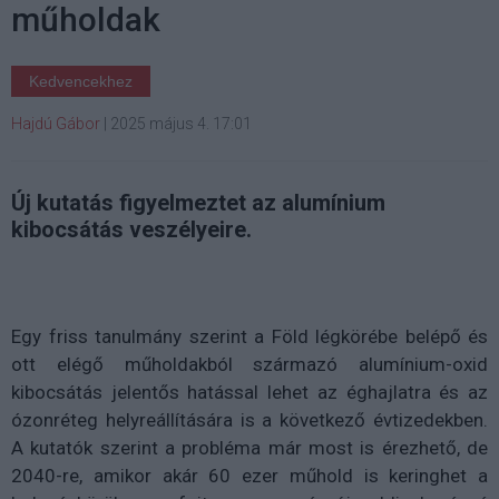
műholdak
Kedvencekhez
Hajdú Gábor
|
2025 május 4. 17:01
Új kutatás figyelmeztet az alumínium
kibocsátás veszélyeire.
Egy friss tanulmány szerint a Föld légkörébe belépő és
ott elégő műholdakból származó alumínium-oxid
kibocsátás jelentős hatással lehet az éghajlatra és az
ózonréteg helyreállítására is a következő évtizedekben.
A kutatók szerint a probléma már most is érezhető, de
2040-re, amikor akár 60 ezer műhold is keringhet a