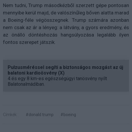
Nem tudni, Trump másodkézből szerzett gépe pontosan
mennyibe kerül majd, de valószínűleg bőven alatta marad
a Boeing-féle végösszegnek. Trump számára azonban
nem csak az ár a lényeg: a látvány, a gyors eredmény, és
az önálló döntéshozás hangsúlyozása legalább ilyen
fontos szerepet játszik.
Pulzusméréssel segíti a biztonságos mozgást az új
balatoni kardioösvény (X)
4 és egy 8 km-es egészségügyi tanösvény nyílt
Balatonalmádiban.
Címkék:
#donald trump
#boeing