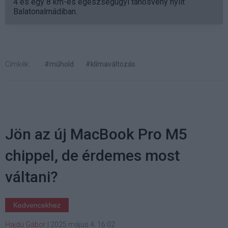
4 és egy 8 km-es egészségügyi tanösvény nyílt
Balatonalmádiban.
Címkék:
#műhold
#klímaváltozás
Jön az új MacBook Pro M5
chippel, de érdemes most
váltani?
Kedvencekhez
Hajdú Gábor
|
2025 május 4. 16:02