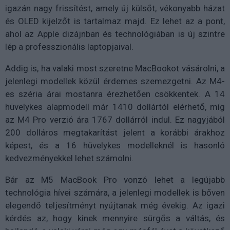
igazán nagy frissítést, amely új külsőt, vékonyabb házat
és OLED kijelzőt is tartalmaz majd. Ez lehet az a pont,
ahol az Apple dizájnban és technológiában is új szintre
lép a professzionális laptopjaival.
Addig is, ha valaki most szeretne MacBookot vásárolni, a
jelenlegi modellek közül érdemes szemezgetni. Az M4-
es széria árai mostanra érezhetően csökkentek. A 14
hüvelykes alapmodell már 1410 dollártól elérhető, míg
az M4 Pro verzió ára 1767 dollárról indul. Ez nagyjából
200 dolláros megtakarítást jelent a korábbi árakhoz
képest, és a 16 hüvelykes modelleknél is hasonló
kedvezményekkel lehet számolni.
Bár az M5 MacBook Pro vonzó lehet a legújabb
technológia hívei számára, a jelenlegi modellek is bőven
elegendő teljesítményt nyújtanak még évekig. Az igazi
kérdés az, hogy kinek mennyire sürgős a váltás, és