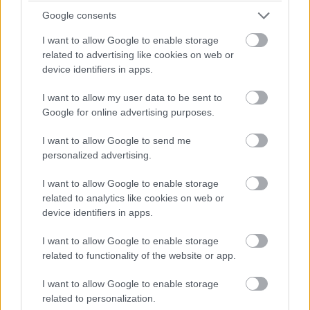
Google consents
A Mozilla elérhetővé tette a Firefox 138-at, amely
jelentős mérföldkő a népszerű böngésző életében: végre
I want to allow Google to enable storage
teljes körű támogatást nyújt a többprofilos használathoz
related to advertising like cookies on web or
device identifiers in apps.
és a lapcsoportok kezeléséhez is. A frissítés további
újdonságokat is hozott, például időjárás-előrejelzést a
I want to allow my user data to be sent to
címsávból és kisebb kényelmi funkciókat, melyekkel a
Google for online advertising purposes.
Firefox versenyképesebbé válhat a Chrome és Safari
I want to allow Google to send me
mellett.
personalized advertising.
A Firefox 137-ben megkezdett lapcsoport funkció
I want to allow Google to enable storage
mostanra szinte minden felhasználó számára elérhetővé
related to analytics like cookies on web or
vált világszerte. A tabcsoportok révén könnyebben lehet
device identifiers in apps.
rendszerezni a megnyitott weboldalakat: elég, ha az
egyik fület áthúzzuk a másikra, így azonnal létrejön egy
I want to allow Google to enable storage
related to functionality of the website or app.
új csoport. A csoportokhoz nevet és színt is lehet
rendelni, így könnyen átláthatóvá válik a sok nyitott fül
I want to allow Google to enable storage
között, melyik mihez tartozik. Új lapokat ugyanígy
related to personalization.
egyszerűen hozzá lehet adni a csoporthoz.