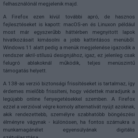
felhasználónál megjelenik majd.
A Firefox ezen kívül további apró, de hasznos
fejlesztéseket is kapott: macOS-en és Linuxon például
most már egyszerűbb háttérben megnyitott lapok
hivatkozásait kimásolni a jobb kattintásos menüből.
Windows 11 alatt pedig a menük megjelenése igazodik a
rendszer akril-stílusú designjához, igaz, ez jelenleg csak
felugró ablakoknál működik, teljes menüszintű
támogatás helyett.
A 138-as verzió biztonsági frissítéseket is tartalmaz, így
érdemes mielőbb frissíteni, hogy védettek maradjunk a
legújabb online fenyegetésekkel szemben. A Firefox
ezzel a verzióval végre komoly alternatívát nyújt azoknak,
akik rendezettebb, személyre szabhatóbb böngészési
élményre vágynak - különösen, ha fontos számukra a
munkamagánélet egyensúlyának digitális
szétválasztása.