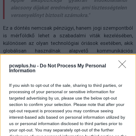
Apple alkupozíciója gyakran indokolatlanul
alacsony díjakat eredményez, ami tisztességtelen
versenyelőnyt biztosít számukra."
Ez a döntés nemcsak pénzügyi, hanem jogi szempontból
is mérföldkő lehet a szabadalmi viták kezelésében,
különösen az olyan technológiai óriások esetében, akik
globálisan használnak alapvető kommunikációs
technológiákat.
pcwplus.hu -
Do Not Process My Personal
Information
Pulzusméréssel segíti a biztonságos mozgást az új
If you wish to opt-out of the sale, sharing to third parties, or
balatoni kardioösvény (X)
processing of your personal or sensitive information for
4 és egy 8 km-es egészségügyi tanösvény nyílt
targeted advertising by us, please use the below opt-out
Balatonalmádiban.
section to confirm your selection. Please note that after your
opt-out request is processed you may continue seeing
interest-based ads based on personal information utilized by
us or personal information disclosed to third parties prior to
your opt-out. You may separately opt-out of the further
Címkék:
#apple
#per