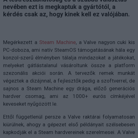
nevében ezt is megkaptuk a gyártótól, a
kérdés csak az, hogy kinek kell ez valójában.
Megérkezett a
Steam Machine
, a Valve nagyon cuki kis
PC-doboza, ami natív SteamOS támogatásának hála egy
konzol-szerű élményben tálalja mindazokat a játékokat,
melyeket gátlástalanul vásároltunk össze a platform
szezonális akciói során. A tervezők remek munkát
végeztek a dizájnnal, a fejlesztők pedig a szoftverrel, de
sajnos a Steam Machine egy drága, előző generációs
hardver csomag, ami az 1000+ eurós címkéjével
keveseket nyűgözött le.
Ettől függetlenül persze a Valve raktárai folyamatosan
kiürülnek, ahogy a gépezet első példányait szélsebesen
kapkodják el a Steam hardvereinek szerelmesei. A Valve