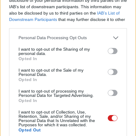
disclosure of your personal information by third parties on the
mint az Alder Lake idején. A mostani információk alapján
IAB’s list of downstream participants. This information may
also be disclosed by us to third parties on the
IAB’s List of
viszont az Intel ezúttal már úgy tervezi a platformot,
Downstream Participants
that may further disclose it to other
hogy a 512 bites műveletek támogatása ne akadjon el a
third parties.
különböző magtípusok miatt.
Please note that this website/app uses one or more Google
Personal Data Processing Opt Outs
Ez nagy dolog lehet az Intelnek, mert az AMD az elmúlt
services and may gather and store information including but
években kifejezetten jó visszajelzéseket kapott az AVX-
not limited to your visit or usage behaviour. You may click to
I want to opt-out of the Sharing of my
personal data.
grant or deny consent to Google and its third-party tags to
512 megvalósítására. A Ryzen 7000 és 9000 sorozatnál
Opted In
use your data for below specified purposes in below Google
a támogatás nem csak papíron létezik, hanem sok
consent section.
I want to opt-out of the Sale of my
terhelésnél valódi előnyt is ad. Ha az Intel vissza akarja
Personal Data.
venni a kezdeményezést a felső kategóriás asztali
Opted In
processzoroknál, nem engedheti meg magának, hogy
I want to opt-out of processing my
ilyen területen látványosan lemaradjon. A Nova Lake
Personal Data for Targeted Advertising.
Opted In
körül egyébként is nagyok az elvárások. A pletykák
szerint az új generáció 2027 környékén érkezhet, új
I want to opt-out of Collection, Use,
Retention, Sale, and/or Sharing of my
platformmal és új alaplapokkal, miközben az Intelnek a
Personal Data that Is Unrelated with the
teljesítmény, a fogyasztás és a bizalom terén is javítania
Purposes for which it was collected.
Opted Out
kell. Az AVX-512 visszatérése önmagában nem old meg