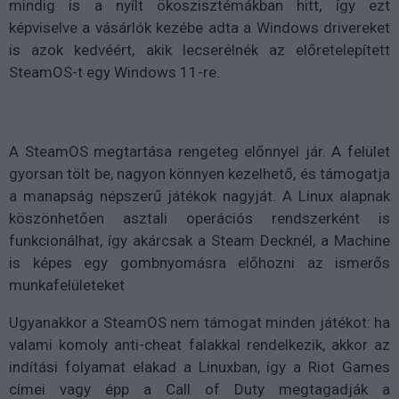
mindig is a nyílt ökoszisztémákban hitt, így ezt
képviselve a vásárlók kezébe adta a Windows drivereket
is azok kedvéért, akik lecserélnék az előretelepített
SteamOS-t egy Windows 11-re.
A SteamOS megtartása rengeteg előnnyel jár. A felület
gyorsan tölt be, nagyon könnyen kezelhető, és támogatja
a manapság népszerű játékok nagyját. A Linux alapnak
köszönhetően asztali operációs rendszerként is
funkcionálhat, így akárcsak a Steam Decknél, a Machine
is képes egy gombnyomásra előhozni az ismerős
munkafelületeket
Ugyanakkor a SteamOS nem támogat minden játékot: ha
valami komoly anti-cheat falakkal rendelkezik, akkor az
indítási folyamat elakad a Linuxban, így a Riot Games
címei vagy épp a Call of Duty megtagadják a