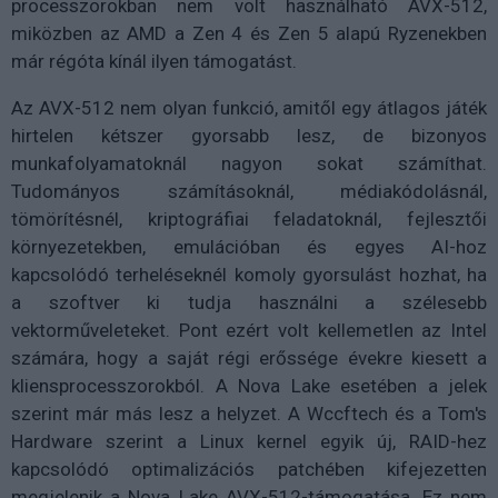
processzorokban nem volt használható AVX-512,
miközben az AMD a Zen 4 és Zen 5 alapú Ryzenekben
már régóta kínál ilyen támogatást.
Az AVX-512 nem olyan funkció, amitől egy átlagos játék
hirtelen kétszer gyorsabb lesz, de bizonyos
munkafolyamatoknál nagyon sokat számíthat.
Tudományos számításoknál, médiakódolásnál,
tömörítésnél, kriptográfiai feladatoknál, fejlesztői
környezetekben, emulációban és egyes AI-hoz
kapcsolódó terheléseknél komoly gyorsulást hozhat, ha
a szoftver ki tudja használni a szélesebb
vektorműveleteket. Pont ezért volt kellemetlen az Intel
számára, hogy a saját régi erőssége évekre kiesett a
kliensprocesszorokból. A Nova Lake esetében a jelek
szerint már más lesz a helyzet. A Wccftech és a Tom's
Hardware szerint a Linux kernel egyik új, RAID-hez
kapcsolódó optimalizációs patchében kifejezetten
megjelenik a Nova Lake AVX-512-támogatása. Ez nem