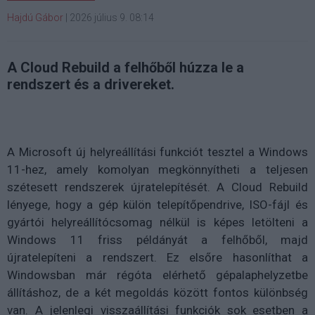
Hajdú Gábor
|
2026 július 9. 08:14
A Cloud Rebuild a felhőből húzza le a
rendszert és a drivereket.
A Microsoft új helyreállítási funkciót tesztel a Windows
11-hez, amely komolyan megkönnyítheti a teljesen
szétesett rendszerek újratelepítését. A Cloud Rebuild
lényege, hogy a gép külön telepítőpendrive, ISO-fájl és
gyártói helyreállítócsomag nélkül is képes letölteni a
Windows 11 friss példányát a felhőből, majd
újratelepíteni a rendszert. Ez elsőre hasonlíthat a
Windowsban már régóta elérhető gépalaphelyzetbe
állításhoz, de a két megoldás között fontos különbség
van. A jelenlegi visszaállítási funkciók sok esetben a