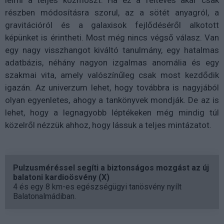
leírni a teljes kozmoszt. Ha ez a feltevés akár csak
részben módosításra szorul, az a sötét anyagról, a
gravitációról és a galaxisok fejlődéséről alkotott
képünket is érintheti. Most még nincs végső válasz. Van
egy nagy visszhangot kiváltó tanulmány, egy hatalmas
adatbázis, néhány nagyon izgalmas anomália és egy
szakmai vita, amely valószínűleg csak most kezdődik
igazán. Az univerzum lehet, hogy továbbra is nagyjából
olyan egyenletes, ahogy a tankönyvek mondják. De az is
lehet, hogy a legnagyobb léptékeken még mindig túl
közelről nézzük ahhoz, hogy lássuk a teljes mintázatot.
Pulzusméréssel segíti a biztonságos mozgást az új
balatoni kardioösvény (X)
4 és egy 8 km-es egészségügyi tanösvény nyílt
Balatonalmádiban.