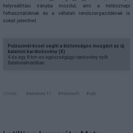
helyreállítási irányba mozdul, ami a hétköznapi
felhasználóknak és a vállalati rendszergazdáknak is
sokat jelenthet.
Pulzusméréssel segíti a biztonságos mozgást az új
balatoni kardioösvény (X)
4 és egy 8 km-es egészségügyi tanösvény nyílt
Balatonalmádiban.
Címkék:
#windows 11
#microsoft
#usb