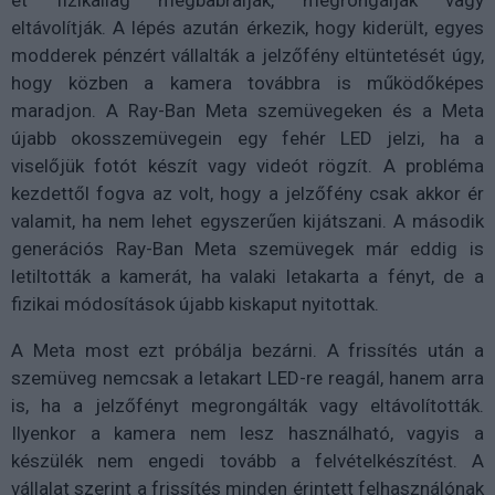
et fizikailag megbabrálják, megrongálják vagy
eltávolítják. A lépés azután érkezik, hogy kiderült, egyes
modderek pénzért vállalták a jelzőfény eltüntetését úgy,
hogy közben a kamera továbbra is működőképes
maradjon. A Ray-Ban Meta szemüvegeken és a Meta
újabb okosszemüvegein egy fehér LED jelzi, ha a
viselőjük fotót készít vagy videót rögzít. A probléma
kezdettől fogva az volt, hogy a jelzőfény csak akkor ér
valamit, ha nem lehet egyszerűen kijátszani. A második
generációs Ray-Ban Meta szemüvegek már eddig is
letiltották a kamerát, ha valaki letakarta a fényt, de a
fizikai módosítások újabb kiskaput nyitottak.
A Meta most ezt próbálja bezárni. A frissítés után a
szemüveg nemcsak a letakart LED-re reagál, hanem arra
is, ha a jelzőfényt megrongálták vagy eltávolították.
Ilyenkor a kamera nem lesz használható, vagyis a
készülék nem engedi tovább a felvételkészítést. A
vállalat szerint a frissítés minden érintett felhasználónak