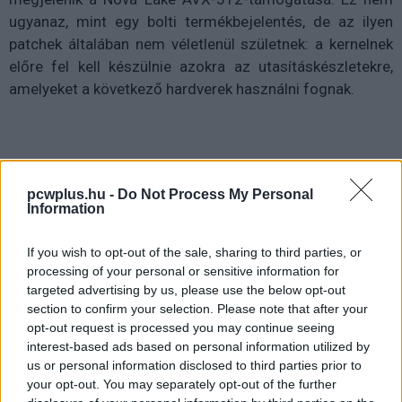
ugyanaz, mint egy bolti termékbejelentés, de az ilyen
patchek általában nem véletlenül születnek: a kernelnek
előre fel kell készülnie azokra az utasításkészletekre,
amelyeket a következő hardverek használni fognak.
A háttérben az AVX10.2 lehet a kulcs. Az Intel ezt az
pcwplus.hu -
Do Not Process My Personal
utasításkészletet már fejlesztői dokumentációkban és
Information
szoftveres eszközökben is említi, a Software
Development Emulator pedig már támogatást kapott a
If you wish to opt-out of the sale, sharing to third parties, or
Nova Lake emulációjához. Ez alapján nem arról van szó,
processing of your personal or sensitive information for
hogy az Intel egyszerűen visszamásolja a régi AVX-512-
targeted advertising by us, please use the below opt-out
t, hanem egy modernebb, egységesebb irányba tereli a
section to confirm your selection. Please note that after your
opt-out request is processed you may continue seeing
vektoros utasításokat. A legfontosabb kérdés az volt,
interest-based ads based on personal information utilized by
hogyan oldja meg mindezt a hibrid architektúrával. A
us or personal information disclosed to third parties prior to
Nova Lake várhatóan továbbra is P- és E-magokat
your opt-out. You may separately opt-out of the further
használ, vagyis papíron ugyanaz a probléma állhatna elő,