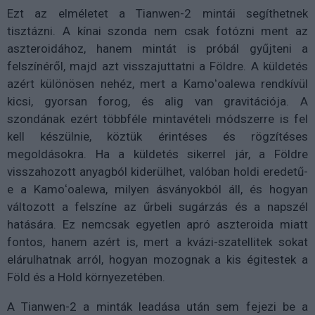
Ezt az elméletet a Tianwen-2 mintái segíthetnek
tisztázni. A kínai szonda nem csak fotózni ment az
aszteroidához, hanem mintát is próbál gyűjteni a
felszínéről, majd azt visszajuttatni a Földre. A küldetés
azért különösen nehéz, mert a Kamoʻoalewa rendkívül
kicsi, gyorsan forog, és alig van gravitációja. A
szondának ezért többféle mintavételi módszerre is fel
kell készülnie, köztük érintéses és rögzítéses
megoldásokra. Ha a küldetés sikerrel jár, a Földre
visszahozott anyagból kiderülhet, valóban holdi eredetű-
e a Kamoʻoalewa, milyen ásványokból áll, és hogyan
változott a felszíne az űrbeli sugárzás és a napszél
hatására. Ez nemcsak egyetlen apró aszteroida miatt
fontos, hanem azért is, mert a kvázi-szatellitek sokat
elárulhatnak arról, hogyan mozognak a kis égitestek a
Föld és a Hold környezetében.
A Tianwen-2 a minták leadása után sem fejezi be a