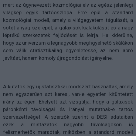
mert az úgynevezett kozmológiai elv az egész jelenlegi
világkép egyik tartóoszlopa. Erre épül a standard
kozmológiai modell, amely a világegyetem tágulását, a
sötét anyag szerepét, a galaxisok kialakulását és a nagy
léptékű szerkezetek fejlődését is leírja. Ha kiderülne,
hogy az univerzum a legnagyobb megfigyelhető skálákon
sem válik statisztikailag egyenletessé, az nem apró
javítást, hanem komoly újragondolást igényelne.
A kutatók egy új statisztikai módszert használtak, amely
nem egyszerűen azt keresi, van-e egyetlen kitüntetett
irány az égen. Ehelyett azt vizsgálja, hogy a galaxisok
páronkénti távolságai és irányai mutatnak-e tartós
szervezettséget. A szerzők szerint a DESI adataiban
ezek a mintázatok nagyobb távolságokon is
felismerhetők maradtak, miközben a standard modell