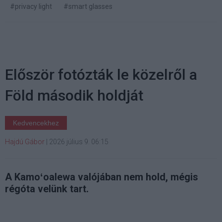
#privacy light
#smart glasses
Először fotózták le közelről a
Föld második holdját
Kedvencekhez
Hajdú Gábor
|
2026 július 9. 06:15
A Kamoʻoalewa valójában nem hold, mégis
régóta velünk tart.