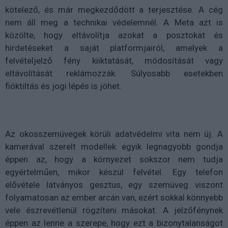
kötelező, és már megkezdődött a terjesztése. A cég
nem áll meg a technikai védelemnél. A Meta azt is
közölte, hogy eltávolítja azokat a posztokat és
hirdetéseket a saját platformjairól, amelyek a
felvételjelző fény kiiktatását, módosítását vagy
eltávolítását reklámozzák. Súlyosabb esetekben
fióktiltás és jogi lépés is jöhet.
Az okosszemüvegek körüli adatvédelmi vita nem új. A
kamerával szerelt modellek egyik legnagyobb gondja
éppen az, hogy a környezet sokszor nem tudja
egyértelműen, mikor készül felvétel. Egy telefon
elővétele látványos gesztus, egy szemüveg viszont
folyamatosan az ember arcán van, ezért sokkal könnyebb
vele észrevétlenül rögzíteni másokat. A jelzőfénynek
éppen az lenne a szerepe, hogy ezt a bizonytalanságot