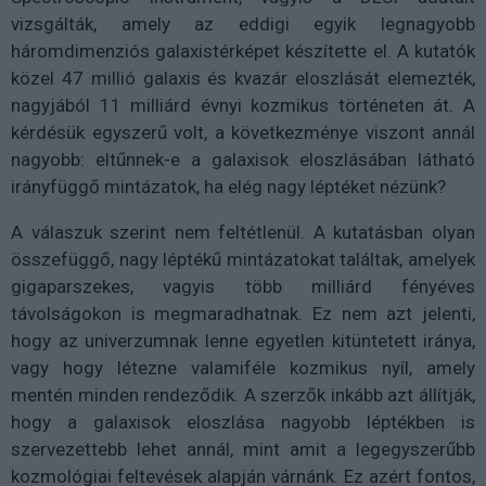
vizsgálták, amely az eddigi egyik legnagyobb
háromdimenziós galaxistérképet készítette el. A kutatók
közel 47 millió galaxis és kvazár eloszlását elemezték,
nagyjából 11 milliárd évnyi kozmikus történeten át. A
kérdésük egyszerű volt, a következménye viszont annál
nagyobb: eltűnnek-e a galaxisok eloszlásában látható
irányfüggő mintázatok, ha elég nagy léptéket nézünk?
A válaszuk szerint nem feltétlenül. A kutatásban olyan
összefüggő, nagy léptékű mintázatokat találtak, amelyek
gigaparszekes, vagyis több milliárd fényéves
távolságokon is megmaradhatnak. Ez nem azt jelenti,
hogy az univerzumnak lenne egyetlen kitüntetett iránya,
vagy hogy létezne valamiféle kozmikus nyíl, amely
mentén minden rendeződik. A szerzők inkább azt állítják,
hogy a galaxisok eloszlása nagyobb léptékben is
szervezettebb lehet annál, mint amit a legegyszerűbb
kozmológiai feltevések alapján várnánk. Ez azért fontos,