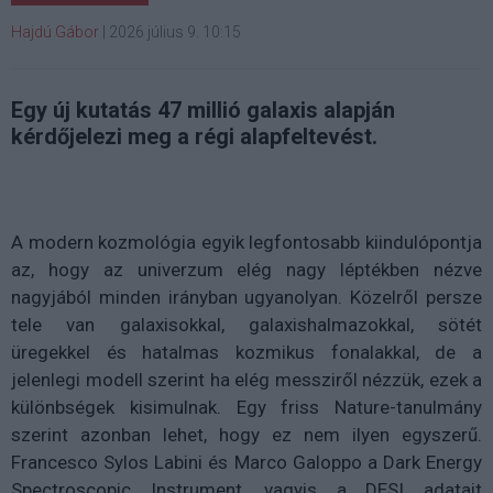
Hajdú Gábor
|
2026 július 9. 10:15
Egy új kutatás 47 millió galaxis alapján
kérdőjelezi meg a régi alapfeltevést.
A modern kozmológia egyik legfontosabb kiindulópontja
az, hogy az univerzum elég nagy léptékben nézve
nagyjából minden irányban ugyanolyan. Közelről persze
tele van galaxisokkal, galaxishalmazokkal, sötét
üregekkel és hatalmas kozmikus fonalakkal, de a
jelenlegi modell szerint ha elég messziről nézzük, ezek a
különbségek kisimulnak. Egy friss Nature-tanulmány
szerint azonban lehet, hogy ez nem ilyen egyszerű.
Francesco Sylos Labini és Marco Galoppo a Dark Energy
Spectroscopic Instrument, vagyis a DESI adatait