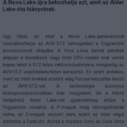
A Nova Lake újra behozhatja azt, amit az Alder
Lake óta hiányolnak.
Úgy tűnik, az Intel a Nova Lake-generációval
visszahozhatja az AVX-512 támogatást a fogyasztói
processzorok világába. A friss Linux kernel patchek
alapján a következő nagy Intel CPU-család már ismét
képes lehet a 512 bites vektorműveletekre, mégpedig az
AVX10.2 utasításkészleten keresztül. Ez azért érdekes,
mert az Intel évekkel ezelőtt elég furcsa helyzetbe került
az AVX-512-vel. A technológia bizonyos
kliensprocesszorokban már megjelent, de a hibrid
felépítésű Alder Lake-nél gyakorlatilag eltűnt a
fogyasztói vonalról. A P-magok még támogathatták
volna, az E-magok viszont nem, ezért az Intel végül
letiltotta a funkciót. Azóta a modern Core és Core Ultra