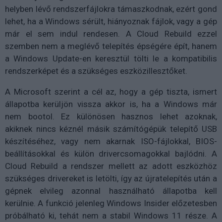
helyben lévő rendszerfájlokra támaszkodnak, ezért gond
lehet, ha a Windows sérült, hiányoznak fájlok, vagy a gép
már el sem indul rendesen. A Cloud Rebuild ezzel
szemben nem a meglévő telepítés épségére épít, hanem
a Windows Update-en keresztül tölti le a kompatibilis
rendszerképet és a szükséges eszközillesztőket.
A Microsoft szerint a cél az, hogy a gép tiszta, ismert
állapotba kerüljön vissza akkor is, ha a Windows már
nem bootol. Ez különösen hasznos lehet azoknak,
akiknek nincs kéznél másik számítógépük telepítő USB
készítéséhez, vagy nem akarnak ISO-fájlokkal, BIOS-
beállításokkal és külön drivercsomagokkal bajlódni. A
Cloud Rebuild a rendszer mellett az adott eszközhöz
szükséges drivereket is letölti, így az újratelepítés után a
gépnek elvileg azonnal használható állapotba kell
kerülnie. A funkció jelenleg Windows Insider előzetesben
próbálható ki, tehát nem a stabil Windows 11 része. A