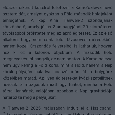
Először sikerült közelről lefotózni a Kamoʻoalewa nevű
aszteroidát, amelyet gyakran a Föld második holdjaként
emlegetnek. A kép Kína Tianwen-2 szondájának
köszönhető, amely július 2-án nagyjából 20 kilométeres
távolságból örökítette meg az apró égitestet. Ez az első
alkalom, hogy nem csak földi távcsöves mérésekből,
hanem közeli űrszondás felvételből is láthatjuk, hogyan
néz ki ez a különös objektum. A második hold
megnevezés jól hangzik, de nem pontos. A Kamoʻoalewa
nem úgy kering a Föld körül, mint a Hold, hanem a Nap
körüli pályáján haladva hosszú időn át a bolygónk
közelében marad. Az ilyen égitesteket kvázi-szatellitnek
nevezik: a mozgásuk miatt úgy tűnhet, mintha a Föld
társai lennének, valójában azonban a Nap gravitációja
határozza meg a pályájukat.
A Tianwen-2 2025 májusában indult el a Hszicsangi
Űrközpontból, és nagyjából 1 milliárd kilométeres út után