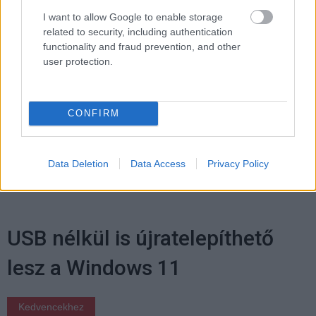
Balatonalmádiban.
I want to allow Google to enable storage
related to security, including authentication
functionality and fraud prevention, and other
user protection.
Címkék:
#intel
#nova lake
#avx-512
#avx10.2
#processzor
#cpu
#qualcomm
#amd
#ryzen
CONFIRM
#zen 5
#linux kernel
#core ultra
#alder lake
#arrow
lake
#panther lake
Data Deletion
Data Access
Privacy Policy
USB nélkül is újratelepíthető
lesz a Windows 11
Kedvencekhez