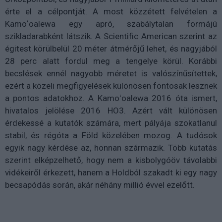
érte el a célpontját. A most közzétett felvételen a
Kamoʻoalewa egy apró, szabálytalan formájú
szikladarabként látszik. A Scientific American szerint az
égitest körülbelül 20 méter átmérőjű lehet, és nagyjából
28 perc alatt fordul meg a tengelye körül. Korábbi
becslések ennél nagyobb méretet is valószínűsítettek,
ezért a közeli megfigyelések különösen fontosak lesznek
a pontos adatokhoz. A Kamoʻoalewa 2016 óta ismert,
hivatalos jelölése 2016 HO3. Azért vált különösen
érdekessé a kutatók számára, mert pályája szokatlanul
stabil, és régóta a Föld közelében mozog. A tudósok
egyik nagy kérdése az, honnan származik. Több kutatás
szerint elképzelhető, hogy nem a kisbolygóöv távolabbi
vidékeiről érkezett, hanem a Holdból szakadt ki egy nagy
becsapódás során, akár néhány millió évvel ezelőtt.