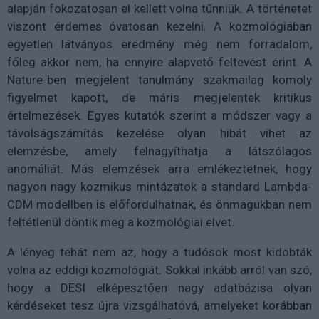
alapján fokozatosan el kellett volna tűnniük. A történetet
viszont érdemes óvatosan kezelni. A kozmológiában
egyetlen látványos eredmény még nem forradalom,
főleg akkor nem, ha ennyire alapvető feltevést érint. A
Nature-ben megjelent tanulmány szakmailag komoly
figyelmet kapott, de máris megjelentek kritikus
értelmezések. Egyes kutatók szerint a módszer vagy a
távolságszámítás kezelése olyan hibát vihet az
elemzésbe, amely felnagyíthatja a látszólagos
anomáliát. Más elemzések arra emlékeztetnek, hogy
nagyon nagy kozmikus mintázatok a standard Lambda-
CDM modellben is előfordulhatnak, és önmagukban nem
feltétlenül döntik meg a kozmológiai elvet.
A lényeg tehát nem az, hogy a tudósok most kidobták
volna az eddigi kozmológiát. Sokkal inkább arról van szó,
hogy a DESI elképesztően nagy adatbázisa olyan
kérdéseket tesz újra vizsgálhatóvá, amelyeket korábban