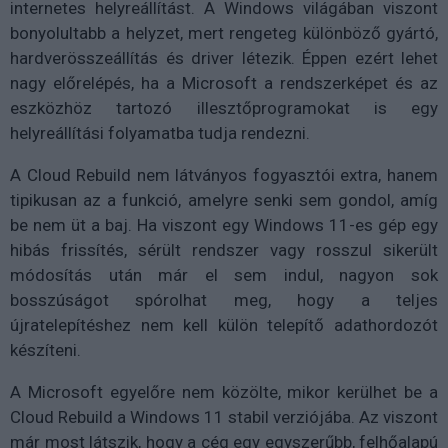
internetes helyreállítást. A Windows világában viszont
bonyolultabb a helyzet, mert rengeteg különböző gyártó,
hardverösszeállítás és driver létezik. Éppen ezért lehet
nagy előrelépés, ha a Microsoft a rendszerképet és az
eszközhöz tartozó illesztőprogramokat is egy
helyreállítási folyamatba tudja rendezni.
A Cloud Rebuild nem látványos fogyasztói extra, hanem
tipikusan az a funkció, amelyre senki sem gondol, amíg
be nem üt a baj. Ha viszont egy Windows 11-es gép egy
hibás frissítés, sérült rendszer vagy rosszul sikerült
módosítás után már el sem indul, nagyon sok
bosszúságot spórolhat meg, hogy a teljes
újratelepítéshez nem kell külön telepítő adathordozót
készíteni.
A Microsoft egyelőre nem közölte, mikor kerülhet be a
Cloud Rebuild a Windows 11 stabil verziójába. Az viszont
már most látszik, hogy a cég egy egyszerűbb, felhőalapú