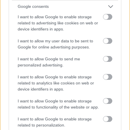
mindent, de fontos jelzés lenne a fejlesztők és a
Google consents
professzionális felhasználók felé: az Intel nem hagyta
I want to allow Google to enable storage
végleg maga mögött az egyik legerősebb technológiai
related to advertising like cookies on web or
fegyverét.
device identifiers in apps.
Hivatalos termékbejelentés még nincs, ezért a Nova Lake
I want to allow my user data to be sent to
pontos képességeit, modelljeit és megjelenési idejét
Google for online advertising purposes.
továbbra is óvatosan kell kezelni. A mostani jelek alapján
I want to allow Google to send me
viszont egyre valószínűbb, hogy az Intel következő nagy
personalized advertising.
kliensprocesszor-családja nemcsak több maggal és új
platformmal érkezik, hanem visszahozza azt az AVX-
I want to allow Google to enable storage
512-támogatást is, amelyet a felhasználók egy része
related to analytics like cookies on web or
már az Alder Lake óta hiányol.
device identifiers in apps.
I want to allow Google to enable storage
related to functionality of the website or app.
Pulzusméréssel segíti a biztonságos mozgást az új
balatoni kardioösvény (X)
I want to allow Google to enable storage
4 és egy 8 km-es egészségügyi tanösvény nyílt
related to personalization.