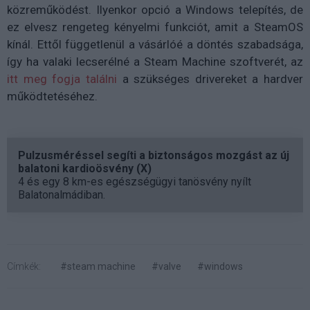
közreműködést. Ilyenkor opció a Windows telepítés, de
ez elvesz rengeteg kényelmi funkciót, amit a SteamOS
kínál. Ettől függetlenül a vásárlóé a döntés szabadsága,
így ha valaki lecserélné a Steam Machine szoftverét, az
itt meg fogja találni
a szükséges drivereket a hardver
működtetéséhez.
Pulzusméréssel segíti a biztonságos mozgást az új
balatoni kardioösvény (X)
4 és egy 8 km-es egészségügyi tanösvény nyílt
Balatonalmádiban.
Címkék:
#steam machine
#valve
#windows