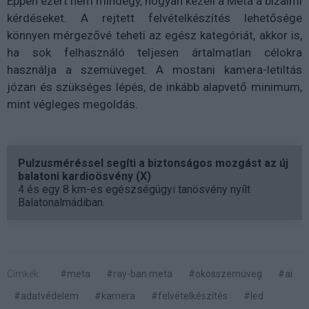
Éppen ezért nem mindegy, hogyan kezeli a Meta a bizalmi
kérdéseket. A rejtett felvételkészítés lehetősége
könnyen mérgezővé teheti az egész kategóriát, akkor is,
ha sok felhasználó teljesen ártalmatlan célokra
használja a szemüveget. A mostani kamera-letiltás
józan és szükséges lépés, de inkább alapvető minimum,
mint végleges megoldás.
Pulzusméréssel segíti a biztonságos mozgást az új
balatoni kardioösvény (X)
4 és egy 8 km-es egészségügyi tanösvény nyílt
Balatonalmádiban.
Címkék:
#meta
#ray-ban meta
#okosszemüveg
#ai
#adatvédelem
#kamera
#felvételkészítés
#led