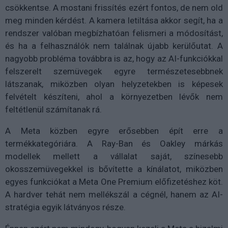
csökkentse. A mostani frissítés ezért fontos, de nem old
meg minden kérdést. A kamera letiltása akkor segít, ha a
rendszer valóban megbízhatóan felismeri a módosítást,
és ha a felhasználók nem találnak újabb kerülőutat. A
nagyobb probléma továbbra is az, hogy az AI-funkciókkal
felszerelt szemüvegek egyre természetesebbnek
látszanak, miközben olyan helyzetekben is képesek
felvételt készíteni, ahol a környezetben lévők nem
feltétlenül számítanak rá.
A Meta közben egyre erősebben épít erre a
termékkategóriára. A Ray-Ban és Oakley márkás
modellek mellett a vállalat saját, színesebb
okosszemüvegekkel is bővítette a kínálatot, miközben
egyes funkciókat a Meta One Premium előfizetéshez köt.
A hardver tehát nem mellékszál a cégnél, hanem az AI-
stratégia egyik látványos része.