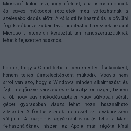
Microsoft külön jelzi, hogy a felület, a parancssori opciók
és egyes működési részletek még változhatnak a
szélesebb kiadás előtt. A vállalati felhasználás is bővülni
fog: későbbi verzióban távoli indítást is terveznek például
Microsoft Intune-on keresztül, ami rendszergazdáknak
lehet kifejezetten hasznos.
Fontos, hogy a Cloud Rebuild nem mentési funkcióként,
hanem teljes újratelepítésként működik. Vagyis nem
arról van szó, hogy a Windows minden alkalmazást és
fájlt megőrizve varázsütésre kijavítja önmagát, hanem
arról, hogy egy működésképtelen vagy súlyosan sérült
gépet gyorsabban vissza lehet hozni használható
állapotba. A fontos adatok mentését ez továbbra sem
váltja ki. A megoldás egyébként ismerős lehet a Mac-
felhasználóknak, hiszen az Apple már régóta kínál