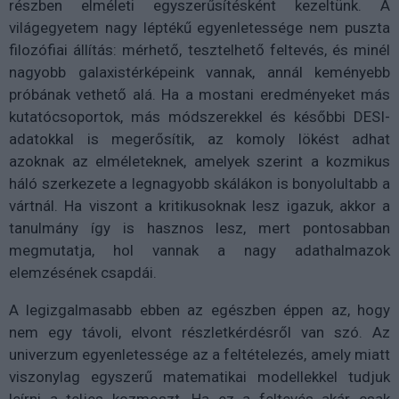
részben elméleti egyszerűsítésként kezeltünk. A
világegyetem nagy léptékű egyenletessége nem puszta
filozófiai állítás: mérhető, tesztelhető feltevés, és minél
nagyobb galaxistérképeink vannak, annál keményebb
próbának vethető alá. Ha a mostani eredményeket más
kutatócsoportok, más módszerekkel és későbbi DESI-
adatokkal is megerősítik, az komoly lökést adhat
azoknak az elméleteknek, amelyek szerint a kozmikus
háló szerkezete a legnagyobb skálákon is bonyolultabb a
vártnál. Ha viszont a kritikusoknak lesz igazuk, akkor a
tanulmány így is hasznos lesz, mert pontosabban
megmutatja, hol vannak a nagy adathalmazok
elemzésének csapdái.
A legizgalmasabb ebben az egészben éppen az, hogy
nem egy távoli, elvont részletkérdésről van szó. Az
univerzum egyenletessége az a feltételezés, amely miatt
viszonylag egyszerű matematikai modellekkel tudjuk