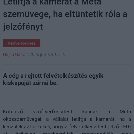
Letiltja a kamerát a Meta
szemüvege, ha eltüntetik róla a
jelzőfényt
Kedvencekhez
Hajdú Gábor
|
2026 július 9. 07:19
A cég a rejtett felvételkészítés egyik
kiskapuját zárná be.
Kötelező szoftverfrissítést kapnak a Meta
okosszemüvegei: a vállalat letiltja a kamerát, ha a
készülék azt érzékeli, hogy a felvételkészítést jelző LED-