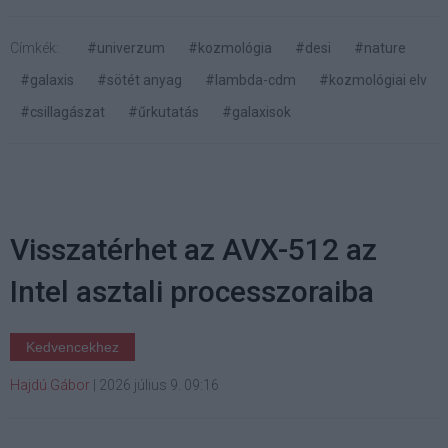
Címkék:
#univerzum
#kozmológia
#desi
#nature
#galaxis
#sötét anyag
#lambda-cdm
#kozmológiai elv
#csillagászat
#űrkutatás
#galaxisok
Visszatérhet az AVX-512 az
Intel asztali processzoraiba
Kedvencekhez
Hajdú Gábor
|
2026 július 9. 09:16