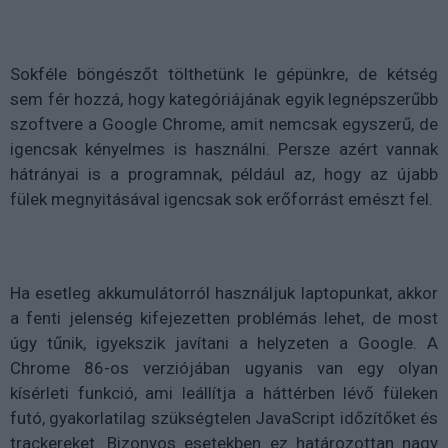
Sokféle böngészőt tölthetünk le gépünkre, de kétség
sem fér hozzá, hogy kategóriájának egyik legnépszerűbb
szoftvere a Google Chrome, amit nemcsak egyszerű, de
igencsak kényelmes is használni. Persze azért vannak
hátrányai is a programnak, például az, hogy az újabb
fülek megnyitásával igencsak sok erőforrást emészt fel.
Ha esetleg akkumulátorról használjuk laptopunkat, akkor
a fenti jelenség kifejezetten problémás lehet, de most
úgy tűnik, igyekszik javítani a helyzeten a Google. A
Chrome 86-os verziójában ugyanis van egy olyan
kísérleti funkció, ami leállítja a háttérben lévő füleken
futó, gyakorlatilag szükségtelen JavaScript időzítőket és
trackereket. Bizonyos esetekben ez határozottan nagy