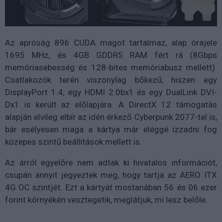
Az apróság 896 CUDA magot tartalmaz, alap órajele
1695 MHz, és 4GB GDDR5 RAM fért rá (8Gbps
memóriasebesség és 128-bites memóriabusz mellett).
Csatlakozók terén viszonylag bőkezű, hiszen egy
DisplayPort 1.4, egy HDMI 2.0bx1 és egy DualLink DVI-
Dx1 is került az előlapjára. A DirectX 12 támogatás
alapján elvileg elbír az idén érkező Cyberpunk 2077-tel is,
bár esélyesen maga a kártya már eléggé izzadni fog
közepes szintű beállítások mellett is.
Az árról egyelőre nem adtak ki hivatalos információt,
csupán annyit jegyeztek meg, hogy tartja az AERO ITX
4G OC szintjét. Ezt a kártyát mostanában 56 és 06 ezer
forint környékén vesztegetik, meglátjuk, mi lesz belőle.