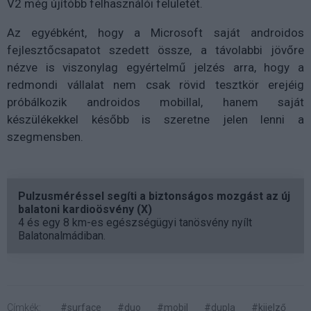
V2 még újítóbb felhasználói felületét.
Az egyébként, hogy a Microsoft saját androidos
fejlesztőcsapatot szedett össze, a távolabbi jövőre
nézve is viszonylag egyértelmű jelzés arra, hogy a
redmondi vállalat nem csak rövid tesztkör erejéig
próbálkozik androidos mobillal, hanem saját
készülékekkel később is szeretne jelen lenni a
szegmensben.
Pulzusméréssel segíti a biztonságos mozgást az új
balatoni kardioösvény (X)
4 és egy 8 km-es egészségügyi tanösvény nyílt
Balatonalmádiban.
Címkék:
#surface
#duo
#mobil
#dupla
#kijelző