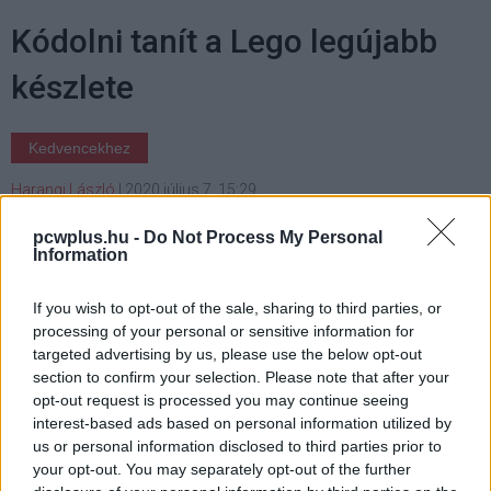
Kódolni tanít a Lego legújabb
készlete
Kedvencekhez
Harangi László
|
2020 július 7. 15:29
pcwplus.hu -
Do Not Process My Personal
Information
949 elemből áll az új Lego Mindstorms-
készlet, de nem ez a különlegessége.
If you wish to opt-out of the sale, sharing to third parties, or
processing of your personal or sensitive information for
targeted advertising by us, please use the below opt-out
section to confirm your selection. Please note that after your
A Lego hét év után ad ki új Mindstorms-készletet, az idén
opt-out request is processed you may continue seeing
interest-based ads based on personal information utilized by
ősszel érkező csomag pedig azért lesz érdekes, mert a
us or personal information disclosed to third parties prior to
kódolás és a robotika világába is betekintést nyújt. A
your opt-out. You may separately opt-out of the further
megépített robotnak a Scratch grafikus felület és a