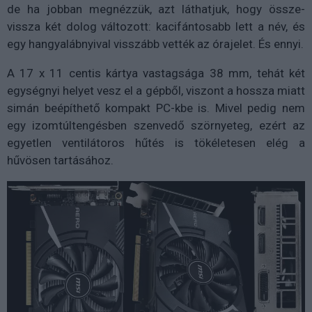
de ha jobban megnézzük, azt láthatjuk, hogy össze-
vissza két dolog változott: kacifántosabb lett a név, és
egy hangyalábnyival visszább vették az órajelet. És ennyi.
A 17 x 11 centis kártya vastagsága 38 mm, tehát két
egységnyi helyet vesz el a gépből, viszont a hossza miatt
simán beépíthető kompakt PC-kbe is. Mivel pedig nem
egy izomtúltengésben szenvedő szörnyeteg, ezért az
egyetlen ventilátoros hűtés is tökéletesen elég a
hűvösen tartásához.