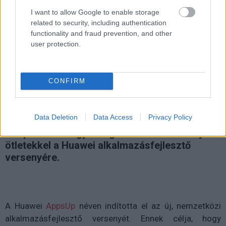
I want to allow Google to enable storage
related to security, including authentication
Nemzetközi appfejlesztő
functionality and fraud prevention, and other
user protection.
versenyt indított a Huawei
Kedvencekhez
CONFIRM
Harangi László
|
2020 július 7. 18:29
Data Deletion
Data Access
Privacy Policy
Csapatban és egyénileg is lehet nevezni a jó
ötletekkel a Huawei alkalmazásfejlesztő
versenyére.
A Huawei
AppsUp
néven indította el az új, nemzetközi
alkalmazásfejlesztő versenyét. Ennek célja, hogy