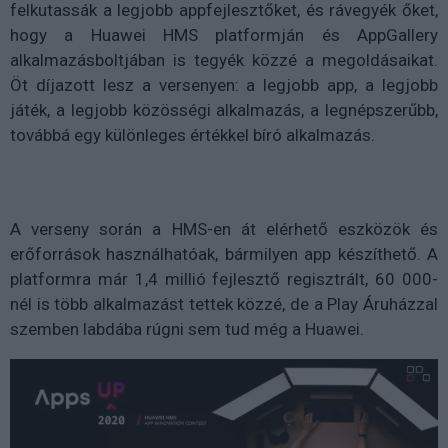
felkutassák a legjobb appfejlesztőket, és rávegyék őket,
hogy a Huawei HMS platformján és AppGallery
alkalmazásboltjában is tegyék közzé a megoldásaikat.
Öt díjazott lesz a versenyen: a legjobb app, a legjobb
játék, a legjobb közösségi alkalmazás, a legnépszerűbb,
továbbá egy különleges értékkel bíró alkalmazás.
A verseny során a HMS-en át elérhető eszközök és
erőforrások használhatóak, bármilyen app készíthető. A
platformra már 1,4 millió fejlesztő regisztrált, 60 000-
nél is több alkalmazást tettek közzé, de a Play Áruházzal
szemben labdába rúgni sem tud még a Huawei.