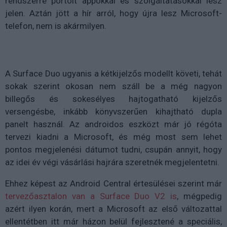
rendszerre portolt appokkal és szolgáltatásokkal lesz
jelen. Aztán jött a hír arról, hogy újra lesz Microsoft-
telefon, nem is akármilyen.
A Surface Duo ugyanis a kétkijelzős modellt követi, tehát
sokak szerint okosan nem száll be a még nagyon
billegős és sokesélyes hajtogatható kijelzős
versengésbe, inkább könyvszerűen kihajtható dupla
panelt használ. Az androidos eszközt már jó régóta
tervezi kiadni a Microsoft, és még most sem lehet
pontos megjelenési dátumot tudni, csupán annyit, hogy
az idei év végi vásárlási hajrára szeretnék megjelentetni.
Ehhez képest az Android Central értesülései szerint már
tervezőasztalon van a Surface Duo V2 is
, mégpedig
azért ilyen korán, mert a Microsoft az első változattal
ellentétben itt már házon belül fejlesztené a speciális,