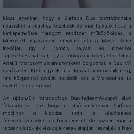
Most azonban, hogy a Surface Duo tesztidőszaka
nagyjából a végéhez közeledik és már látható, hogy a
kétképernyősre faragott rendszer működőképes, a
Microsoft egyszerűen megvásárolta a Movial több
irodáját, így a román, tajvani és amerikai
fejlesztőcsapatokat, így a dolgozók mostantól teljes
értékű Microsoft alkalmazottként dolgoznak a Duo V2
szoftverén. Ettől egyébként a Movial sem szűnik meg,
finn központtal tovább működik, sőt a Microsofttal is
együtt dolgozik majd.
Az újdonsült microsoftos Duo-fejlesztőcsapat első
feladata az lesz, hogy az első generációs Surface
mobilhoz a kiadása után is készítsenek
funkcióbővítéseket és frissítéseket, de közben már a
tapasztalatok és visszajelzések alapján reszeljék a Duo