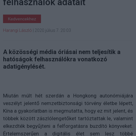
felhasználók adatait
Kedvencekhez
Harangi László
|
2020 július 7. 20:03
A közösségi média óriásai nem teljesítik a
hatóságok felhasználókra vonatkozó
adatigénylését.
Miután múlt hét szerdán a Hongkong autonómiájára
veszélyt jelentő nemzetbiztonsági törvény életbe lépett,
Kína a gyakorlatban is megmutatta, hogy ez mit jelent, és
többek között zászlólengetőket tartóztattak le, valamint
elkezdték begyűjteni a felforgatásra buzdító könyveket.
Értelemszerűen a digitális élet sem lesz többé