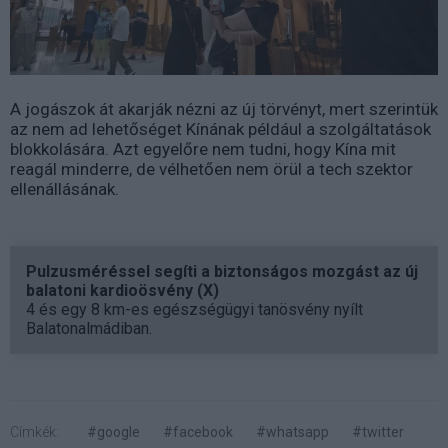
A jogászok át akarják nézni az új törvényt, mert szerintük
az nem ad lehetőséget Kínának például a szolgáltatások
blokkolására. Azt egyelőre nem tudni, hogy Kína mit
reagál minderre, de vélhetően nem örül a tech szektor
ellenállásának.
Pulzusméréssel segíti a biztonságos mozgást az új
balatoni kardioösvény (X)
4 és egy 8 km-es egészségügyi tanösvény nyílt
Balatonalmádiban.
Címkék:
#google
#facebook
#whatsapp
#twitter