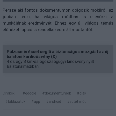
Persze aki fontos dokumentumon dolgozik mobilról, az
jobban teszi, ha világos módban is ellenőrzi a
munkájának eredményét. Ehhez egy új, világos témás
előnézeti opció is rendelkezésre áll mostantól.
Pulzusméréssel segíti a biztonságos mozgást az új
balatoni kardioösvény (X)
4 és egy 8 km-es egészségügyi tanösvény nyílt
Balatonalmádiban.
Címkék:
#google
#dokumentumok
#diák
#táblázatok
#app
#android
#sötét mód