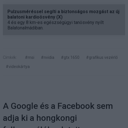
Pulzusméréssel segíti a biztonságos mozgást az új
balatoni kardioösvény (X)
4 és egy 8 km-es egészségügyi tanösvény nyílt
Balatonalmádiban.
Címkék:
#msi
#nvidia
#gtx 1650
#grafikus vezérlő
#videokártya
A Google és a Facebook sem
adja ki a hongkongi