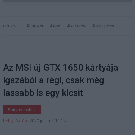
Címkék:
#huawei
#app
#verseny
#fejlesztés
Az MSI új GTX 1650 kártyája
igazából a régi, csak még
lassabb is egy kicsit
Kedvencekhez
Bátky Zoltán
|
2020 július 7. 11:18