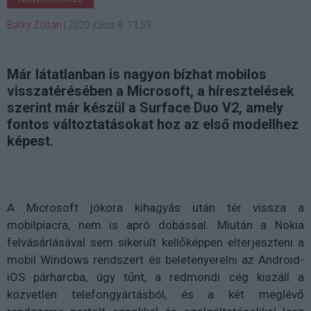
Bátky Zoltán
|
2020 július 8. 13:59
Már látatlanban is nagyon bízhat mobilos
visszatérésében a Microsoft, a híresztelések
szerint már készül a Surface Duo V2, amely
fontos változtatásokat hoz az első modellhez
képest.
A Microsoft jókora kihagyás után tér vissza a
mobilpiacra, nem is apró dobással. Miután a Nokia
felvásárlásával sem sikerült kellőképpen elterjeszteni a
mobil Windows rendszert és beletenyerelni az Android-
iOS párharcba, úgy tűnt, a redmondi cég kiszáll a
közvetlen telefongyártásból, és a két meglévő