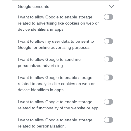
Google consents
I want to allow Google to enable storage
related to advertising like cookies on web or
A készletért 359,99 eurót kell majd fizetni, ami minimum
device identifiers in apps.
126 forintot jelent majd a magyar boltokban.
I want to allow my user data to be sent to
Google for online advertising purposes.
I want to allow Google to send me
Pulzusméréssel segíti a biztonságos mozgást az új
personalized advertising.
balatoni kardioösvény (X)
4 és egy 8 km-es egészségügyi tanösvény nyílt
Balatonalmádiban.
I want to allow Google to enable storage
related to analytics like cookies on web or
device identifiers in apps.
I want to allow Google to enable storage
Címkék:
#lego
#kódolás
#robotika
#fejlesztés
related to functionality of the website or app.
I want to allow Google to enable storage
related to personalization.