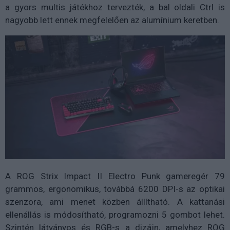
a gyors multis játékhoz tervezték, a bal oldali Ctrl is
nagyobb lett ennek megfelelően az alumínium keretben.
A ROG Strix Impact II Electro Punk gameregér 79
grammos, ergonomikus, továbbá 6200 DPI-s az optikai
szenzora, ami menet közben állítható. A kattanási
ellenállás is módosítható, programozni 5 gombot lehet.
Szintén látványos és RGB-s a dizájn, amelyhez ROG