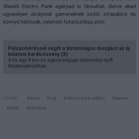
Sheath Electro Punk egérpad is társulhat, illetve akad
ugyanilyen dizájnnal gamereknek szóló strapabíró és
könnyű hátizsák, valamint futurisztikus póló.
Pulzusméréssel segíti a biztonságos mozgást az új
balatoni kardioösvény (X)
4 és egy 8 km-es egészségügyi tanösvény nyílt
Balatonalmádiban.
Címkék:
#asus
#rog
#electro punk edition
#gamer
#játék
#periféria