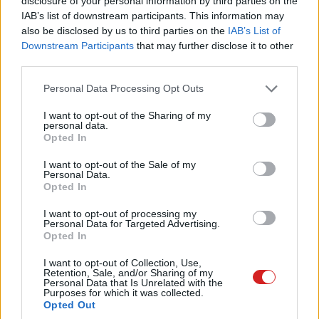
disclosure of your personal information by third parties on the
Python programnyelv segítségével lehet majd
IAB’s list of downstream participants. This information may
utasításokat adni. Összesen ötféle robot lesz
also be disclosed by us to third parties on the
IAB’s List of
Downstream Participants
that may further disclose it to other
összerakható a szettből, a kódoláshoz való app Android
third parties.
és iOS alatt is fut.
Please note that this website/app uses one or more Google
Personal Data Processing Opt Outs
services and may gather and store information including but
not limited to your visit or usage behaviour. You may click to
I want to opt-out of the Sharing of my
personal data.
grant or deny consent to Google and its third-party tags to
A központi egység Bluetooth-on át kommunikál,
Opted In
use your data for below specified purposes in below Google
gyorsulásmérőt és giroszkópot is kapott. MicroUSB
consent section.
I want to opt-out of the Sale of my
porton keresztül további eszközök - mint hangszóró - is
Personal Data.
csatlakoztathatók, de a csomagban van négy
Opted In
forgásérzékelős motor, szín- és távolságérzékelő is.
I want to opt-out of processing my
Personal Data for Targeted Advertising.
Opted In
I want to opt-out of Collection, Use,
Retention, Sale, and/or Sharing of my
Personal Data that Is Unrelated with the
Purposes for which it was collected.
Opted Out