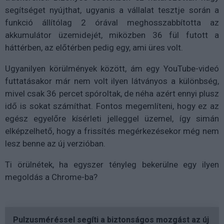
segítséget nyújthat, ugyanis a vállalat tesztje során a
funkció állítólag 2 órával meghosszabbította az
akkumulátor üzemidejét, miközben 36 fül futott a
háttérben, az előtérben pedig egy, ami üres volt.
Ugyanilyen körülmények között, ám egy YouTube-videó
futtatásakor már nem volt ilyen látványos a különbség,
mivel csak 36 percet spóroltak, de néha azért ennyi plusz
idő is sokat számíthat. Fontos megemlíteni, hogy ez az
egész egyelőre kísérleti jelleggel üzemel, így simán
elképzelhető, hogy a frissítés megérkezésekor még nem
lesz benne az új verzióban.
Ti örülnétek, ha egyszer tényleg bekerülne egy ilyen
megoldás a Chrome-ba?
Pulzusméréssel segíti a biztonságos mozgást az új