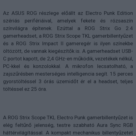
Az ASUS ROG részlege előállt az Electro Punk Edition
szériás perifériáival, amelyek fekete és rózsaszín
színvilágra építenek. Ezúttal a ROG Strix Go 2.4
gamerheadset, a ROG Strix Scope TKL gamerbillentyűzet
és a ROG Strix Impact II gameregér is ilyen színekbe
öltözött, de vannak kiegészítők is. A gamerheadset USB-
C portot kapott, de 2,4 GHz-en működik, vezetékek nélkül,
PC-kkel és konzolokkal. A mikrofon lecsatolható, a
zajszűrésben mesterséges intelligencia segít. 15 perces
gyorstöltéssel 3 órás üzemidőt ér el a headset, teljes
töltéssel ez 25 óra.
A ROG Strix Scope TKL Electro Punk gamerbillentyűzet is
elég feltűnő jelenség, testre szabható Aura Sync RGB
háttérvilágítással. A kompakt mechanikus billentyűzetet