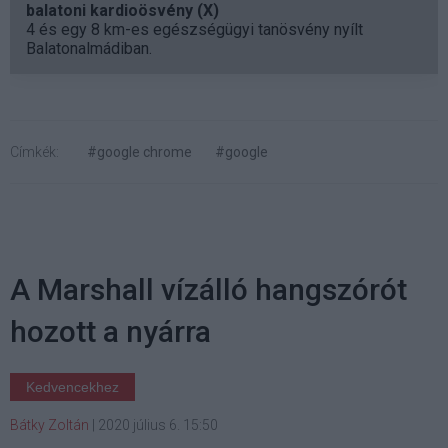
balatoni kardioösvény (X)
4 és egy 8 km-es egészségügyi tanösvény nyílt
Balatonalmádiban.
Címkék:
#google chrome
#google
A Marshall vízálló hangszórót
hozott a nyárra
Kedvencekhez
Bátky Zoltán
|
2020 július 6. 15:50