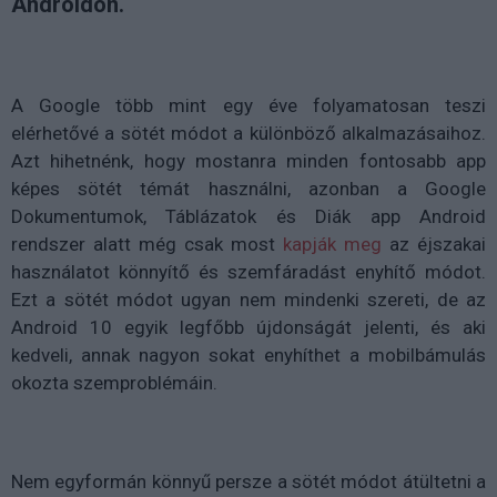
Androidon.
A Google több mint egy éve folyamatosan teszi
elérhetővé a sötét módot a különböző alkalmazásaihoz.
Azt hihetnénk, hogy mostanra minden fontosabb app
képes sötét témát használni, azonban a Google
Dokumentumok, Táblázatok és Diák app Android
rendszer alatt még csak most
kapják meg
az éjszakai
használatot könnyítő és szemfáradást enyhítő módot.
Ezt a sötét módot ugyan nem mindenki szereti, de az
Android 10 egyik legfőbb újdonságát jelenti, és aki
kedveli, annak nagyon sokat enyhíthet a mobilbámulás
okozta szemproblémáin.
Nem egyformán könnyű persze a sötét módot átültetni a