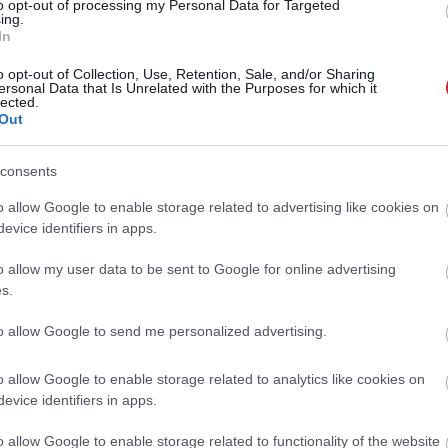
to opt-out of processing my Personal Data for Targeted
ing.
 új balatoni kardioösvény (X)
In
atonalmádiban.
o opt-out of Collection, Use, Retention, Sale, and/or Sharing
ersonal Data that Is Unrelated with the Purposes for which it
lected.
Out
#mobil
consents
o allow Google to enable storage related to advertising like cookies on
evice identifiers in apps.
Tetszik
o allow my user data to be sent to Google for online advertising
s.
to allow Google to send me personalized advertising.
zászólások
o allow Google to enable storage related to analytics like cookies on
evice identifiers in apps.
o allow Google to enable storage related to functionality of the website