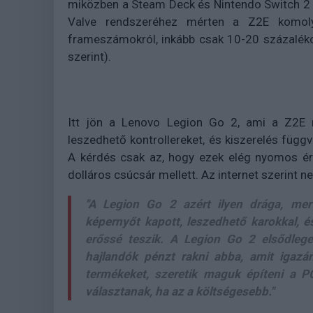
miközben a Steam Deck és Nintendo Switch 2 g
Valve rendszeréhez mérten a Z2E komoly
frameszámokról, inkább csak 10-20 százaléko
szerint).
Itt jön a Lenovo Legion Go 2, ami a Z2E m
leszedhető kontrollereket, és kiszerelés függ
A kérdés csak az, hogy ezek elég nyomos ér
dolláros csúcsár mellett. Az internet szerint ne
"A Legion Go 2 azért ilyen drága, me
képernyőt kapott, leszedhető karokkal, é
erőssé teszik. A Legion Go 2 elsődleg
hajlandók pénzt rakni abba, amit igazán
termékeket, szeretik maguk építeni a PC
választanak, ha az a költségesebb."