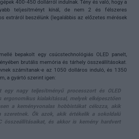
épek 400-450 dollárról indulnak. Tény és való, hogy a
abb teljesítményt kínál, de nem 2 és félszeres
s extráról beszélünk (legalábbis az előzetes mérések
ellé bepakolt egy csúcstechnológiás OLED panelt,
vényében brutális memória és tárhely összeállításokat.
vnek számítanak-e az 1050 dolláros induló, és 1350
m, a gyártó szerint igen:
rt egy nagy teljesítményű processzort és OLED
s ergonomikus kialakítással, melyek elképesztően
esen a keményvonalas hobbistákat célozza, akik
 szeretnek. Ők azok, akik értékelik a sokoldalú
 összeállításaikat, és akkor is kemény hardvert