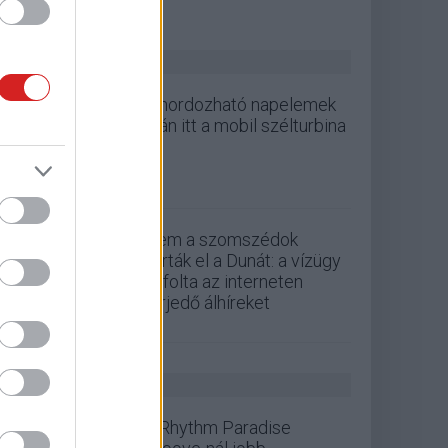
ZÖLD PÁLYA
A hordozható napelemek
után itt a mobil szélturbina
Nem a szomszédok
zárták el a Dunát: a vízügy
cáfolta az interneten
terjedő álhíreket
GS HÍREK
A Rhythm Paradise