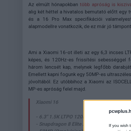
Az elmúlt hónapokban
több apróság is kisziv
alig két héttel a hivatalos bemutató előtt egy 
és a 16 Pro Max specifikációi valamelyest
alapmodellre vonatkozik, de ez már jó támpont
Ami a Xiaomi 16-ot illeti az egy 6,3 incses L
képes, és 120Hz-es frissítési sebességgel 
három lencsét kap, melynek legfőbb darabjá
Emellett kapni fogunk egy 50MP-es ultraszéle
jóvoltából. Ez utóbbihoz a Xiaomi az ISOCELL
MP-es apróság felel majd.
Xiaomi 16
pcwplus.h
- 6.3" 1.5K LTPO 120Hz panel
- Snapdragon 8 Elite 2 / 8 Elite Gen 5
If you wish 