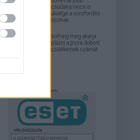
Groove-nál jobb
búcsúdalra nincs is
szüksége a sorsfordító
konzolnak
A Nothing meg akarja
duplázni a picra dobott
készülékeinek számát
Hirdetés