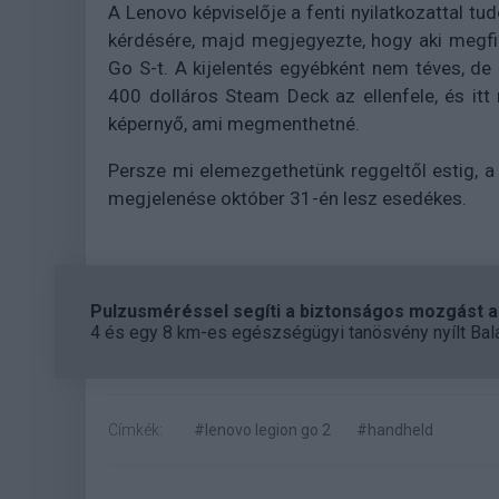
A Lenovo képviselője a fenti nyilatkozattal tud
kérdésére, majd megjegyezte, hogy aki megfiz
Go S-t. A kijelentés egyébként nem téves, de
400 dolláros Steam Deck az ellenfele, és i
képernyő, ami megmenthetné.
Persze mi elemezgethetünk reggeltől estig, a
megjelenése október 31-én lesz esedékes.
Pulzusméréssel segíti a biztonságos mozgást az
4 és egy 8 km-es egészségügyi tanösvény nyílt Bal
Címkék:
#lenovo legion go 2
#handheld