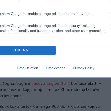
t drága, és senki sem
o allow Google to enable storage related to personalization.
o allow Google to enable storage related to security, including
cation functionality and fraud prevention, and other user protection.
CONFIRM
molyabb laptopéval vetekedik, miközben alig
Data Deletion
Data Access
Privacy Policy
s fog csipogni a
Lenovo Legion Go 2
borítása alatt. A
rocesszort kapja majd, amit az Xbox márkajelzésével
b lesz annál.
ldek közé tartozik a maga 900 dolláros árcímkéjével,