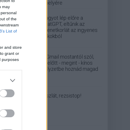
ection to
a helyére
ou may
 personal
Nagyot lép előre a
out of the
ChatGPT, eltűnik az
 downstream
üzenetkorlát az ingyenes
B’s List of
fiókokból
er and store
to grant or
A Gmail mostantól szól,
ed purposes
mielőtt - megint - kínos
helyzetbe hoznád magad
Viszlát, rezsistop!