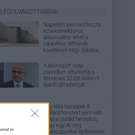
LEGOLVASOTTABBAK
Napelem sem kell hozzá:
ez a konnektoros
akkumulátor lehet a
takarékos otthonok
következő nagy dobása
A Microsoft szép
csendben eltüntette a
Windows 32 GB RAM-ot
ajánló útmutatóját
Egy idős házaspár 8
milliárd forintért sem vált
meg a család farmjától,
hogy egy AI cég
sonal or
adatközpontot építhessen