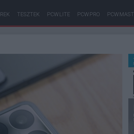
ÍREK
TESZTEK
PCW.LITE
PCW.PRO
PCW.MAST