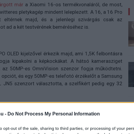
árgott már
a Xiaomi 16-os termékvonaláról, de most,
twitteres pletykagép mindent leleplezett. A 16, a 16 Pro
 eltérnek majd, és a jelenlegi szivárgás csak az
ot ad a két testvérének beméréséhez is.
TPO OLED kijelzővel érkezik majd, ami 1,5K felbontásra
fogja kipakolni a képkockákat. A hátsó kamerasziget
t az 50MP-es OmniVision szenzor fogja működtetni.
s opciót, és egy 50MP-es telefotó érzékelőt a Samsung
 JN5 szenzort választotta, a szelfikért pedig egy 32
u -
Do Not Process My Personal Information
to opt-out of the sale, sharing to third parties, or processing of your per