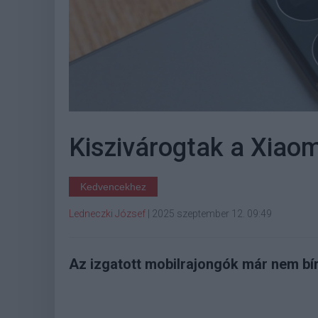
Kiszivárogtak a Xiaom
Kedvencekhez
Ledneczki József
|
2025 szeptember 12. 09:49
Az izgatott mobilrajongók már nem bír