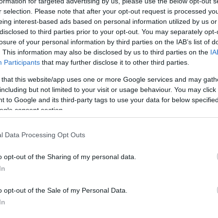
JN5) Tele
formation for targeted advertising by us, please use the below opt-out s
r selection. Please note that after your opt-out request is processed y
eing interest-based ads based on personal information utilized by us or
disclosed to third parties prior to your opt-out. You may separately opt-
losure of your personal information by third parties on the IAB’s list of
. This information may also be disclosed by us to third parties on the
IA
Participants
that may further disclose it to other third parties.
 that this website/app uses one or more Google services and may gath
, 2025
including but not limited to your visit or usage behaviour. You may click 
 to Google and its third-party tags to use your data for below specifi
ban egy Qualcomm Snapdragon 8 Elite Gen 5 processzor
ogle consent section.
ajd. Utóbbi 100W-os vezetékes, és 50W-os vezeték
egyébként IP68 és IP69 por és vízvédelmet kapott, a
l Data Processing Opt Outs
, amit egy ultraszonikus ujjlenyomat olvasóval lehet
o opt-out of the Sharing of my personal data.
In
y megcáfolni a fenti szivárgást, de a szeptember 24
 kiderül majd.
o opt-out of the Sale of my Personal Data.
In