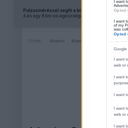
I want 
Advertis
Pulzusméréssel segíti a biztonságos mozgást az
Opted 
4 és egy 8 km-es egészségügyi tanösvény nyílt Bal
I want t
of my P
was col
Opted 
Címkék:
#xiaomi
#xiaomi 16
#okostelefon
Google 
I want t
web or d
I want t
purpose
I want 
Hoz
I want t
web or d
I want t