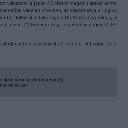
ott válaszolni a japán
PC Watch
magazin árakat érintő
ethetőbb variánst szeretne, az választhatja a Legion
 a 600 dollárról induló Legion Go S-nek még mindig a
tt már nincs Z2 Extreme vagy csúcstechnológiás OLED
 valódi csata a kasszáknál dől majd el. A Legion Go 2
 új balatoni kardioösvény (X)
atonalmádiban.