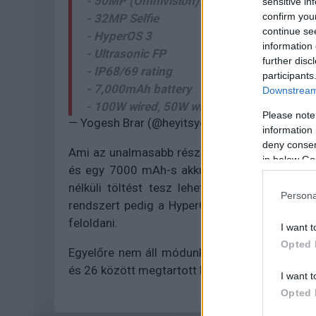
- 50MP (Omnivision) + 50MP UW + 50MP (
sensitive in
confirm you
- 32MP Selfie
continue se
- HyperOS 3
information 
- Ultrasonic FP
further disc
- IP68/69 rating
participants
- 7,000mAh battery
Downstream 
- 100W wired, 50W wireless charging
Please note
— Yogesh Brar (@heyitsyogesh)
September 10
information 
deny consent
Ami az unalmasabb részleteket illeti, a ház
in below Go
és egy 7000 mAh-s akkumulátor dolgoznak m
nélküli töltést tesz lehetővé. Maga a ház 
Persona
rendszert pedig a HyperOS 3 fogja működtetni
feloldani.
I want t
Opted 
Egyelőre nem áll módunkban megerősíteni vag
és 26 között megtartott bemutató után minden
I want t
Opted 