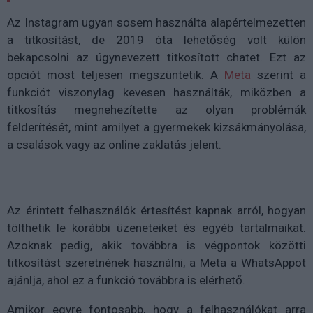
Az Instagram ugyan sosem használta alapértelmezetten
a titkosítást, de 2019 óta lehetőség volt külön
bekapcsolni az úgynevezett titkosított chatet. Ezt az
opciót most teljesen megszüntetik. A
Meta
szerint a
funkciót viszonylag kevesen használták, miközben a
titkosítás megnehezítette az olyan problémák
felderítését, mint amilyet a gyermekek kizsákmányolása,
a csalások vagy az online zaklatás jelent.
Az érintett felhasználók értesítést kapnak arról, hogyan
tölthetik le korábbi üzeneteiket és egyéb tartalmaikat.
Azoknak pedig, akik továbbra is végpontok közötti
titkosítást szeretnének használni, a Meta a WhatsAppot
ajánlja, ahol ez a funkció továbbra is elérhető.
Amikor egyre fontosabb, hogy a felhasználókat arra