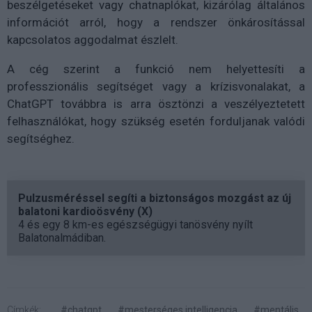
beszélgetéseket vagy chatnaplókat, kizárólag általános
információt arról, hogy a rendszer önkárosítással
kapcsolatos aggodalmat észlelt.
A cég szerint a funkció nem helyettesíti a
professzionális segítséget vagy a krízisvonalakat, a
ChatGPT továbbra is arra ösztönzi a veszélyeztetett
felhasználókat, hogy szükség esetén forduljanak valódi
segítséghez.
Pulzusméréssel segíti a biztonságos mozgást az új
balatoni kardioösvény (X)
4 és egy 8 km-es egészségügyi tanösvény nyílt
Balatonalmádiban.
Címkék:
#chatgpt
#mesterséges intelligencia
#mentális