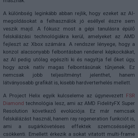
másznak.
A különbség leginkább abban rejlik, hogy ezeket az AI-
megoldásokat a felhasználók jó eséllyel észre sem
veszik majd. A fókusz most a gépi tanulásra épülő
felskálázási technológiákra kerül, amelyeket az AMD
fejleszt az Xbox számára. A rendszer lényege, hogy a
konzol alacsonyabb felbontásban renderel képkockákat,
az AI pedig utólag egészíti ki és nagyítja fel őket úgy,
hogy azok natív magas felbontásúnak tűnjenek. Ez
nemcsak jobb teljesítményt jelenthet, hanem
látványosabb grafikát is, kisebb hardverterhelés mellett.
A Project Helix egyik kulcseleme az úgynevezett
FSR
Diamond
technológia lesz, ami az AMD FidelityFX Super
Resolution következő evolúciója. Ez már nemcsak
felskálázást használ, hanem ray regeneration funkciót is,
ami a sugárkövetéses effektek szemcsésségét
csökkenti. Emellett érkezik a sokat vitatott multi-frame