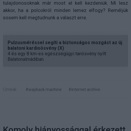
tulajdonosoknak már most el kell kezdeniük. Mi lesz
akkor, ha a polcokról minden lemez elfogy? Reméljük
sosem kell megtudnunk a választ erre.
Pulzusméréssel segíti a biztonságos mozgást az új
balatoni kardioösvény (X)
4 és egy 8 km-es egészségügyi tanösvény nyílt
Balatonalmádiban.
Címkék:
#wayback machine
#internet archive
Komoly hiányossággal érkezett