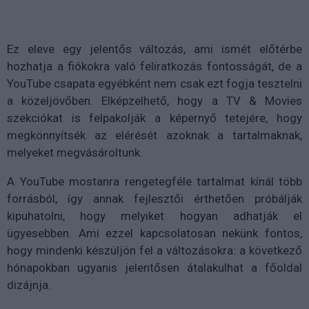
Ez eleve egy jelentős változás, ami ismét előtérbe
hozhatja a fiókokra való feliratkozás fontosságát, de a
YouTube csapata egyébként nem csak ezt fogja tesztelni
a közeljövőben. Elképzelhető, hogy a TV & Movies
szekciókat is felpakolják a képernyő tetejére, hogy
megkönnyítsék az elérését azoknak a tartalmaknak,
melyeket megvásároltunk.
A YouTube mostanra rengetegféle tartalmat kínál több
forrásból, így annak fejlesztői érthetően próbálják
kipuhatolni, hogy melyiket hogyan adhatják el
ügyesebben. Ami ezzel kapcsolatosan nekünk fontos,
hogy mindenki készüljön fel a változásokra: a következő
hónapokban ugyanis jelentősen átalakulhat a főoldal
dizájnja.