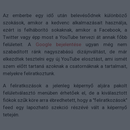
Az emberbe egy idő után belevésődnek különböző
szokások, amikor a kedvenc alkalmazásait használja,
ezért is felháborító sokaknak, amikor a Facebook, a
Twitter vagy épp most a YouTube tervezi át annak főbb
felületeit. A
Google bejelentése
ugyan még nem
szabadított ránk nagyszabású dizájnváltást, de már
elkezdtek tesztelni egy új YouTube elosztást, ami ismét
szem előtt tartaná azoknak a csatornáknak a tartalmait,
melyekre feliratkoztunk.
A feliratkozások a jelenleg képernyő aljára pakolt
felületválasztó menüben érhetőek el, de a kiválasztott
fiókok szűk köre arra ébredhetett, hogy a "feliratkozások"
feed egy lapozható szekció részévé vált a képernyő
tetején.