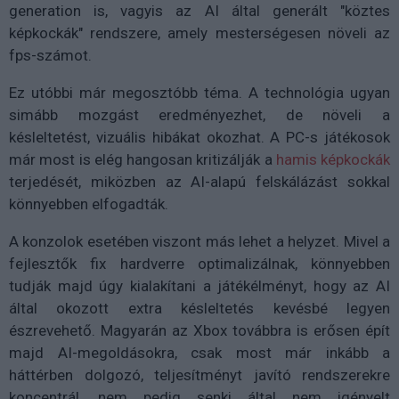
generation is, vagyis az AI által generált "köztes
képkockák" rendszere, amely mesterségesen növeli az
fps-számot.
Ez utóbbi már megosztóbb téma. A technológia ugyan
simább mozgást eredményezhet, de növeli a
késleltetést, vizuális hibákat okozhat. A PC-s játékosok
már most is elég hangosan kritizálják a
hamis képkockák
terjedését, miközben az AI-alapú felskálázást sokkal
könnyebben elfogadták.
A konzolok esetében viszont más lehet a helyzet. Mivel a
fejlesztők fix hardverre optimalizálnak, könnyebben
tudják majd úgy kialakítani a játékélményt, hogy az AI
által okozott extra késleltetés kevésbé legyen
észrevehető. Magyarán az Xbox továbbra is erősen épít
majd AI-megoldásokra, csak most már inkább a
háttérben dolgozó, teljesítményt javító rendszerekre
koncentrál, nem pedig senki által nem igényelt