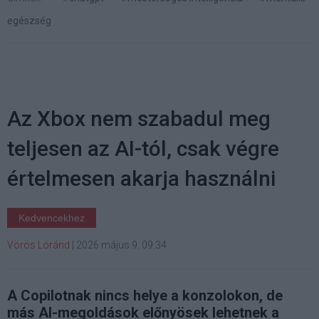
egészség
Az Xbox nem szabadul meg
teljesen az AI-tól, csak végre
értelmesen akarja használni
Kedvencekhez
Vörös Lóránd
|
2026 május 9. 09:34
A Copilotnak nincs helye a konzolokon, de
más AI-megoldások előnyösek lehetnek a