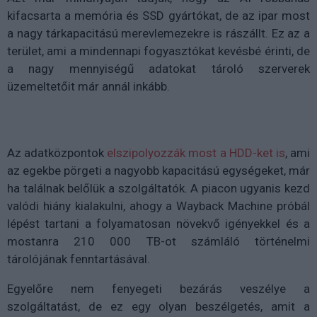
kifacsarta a memória és SSD gyártókat, de az ipar most
a nagy tárkapacitású merevlemezekre is rászállt. Ez az a
terület, ami a mindennapi fogyasztókat kevésbé érinti, de
a nagy mennyiségű adatokat tároló szerverek
üzemeltetőit már annál inkább.
Az adatközpontok
elszipolyozzák most a HDD-ket is
, ami
az egekbe pörgeti a nagyobb kapacitású egységeket, már
ha találnak belőlük a szolgáltatók. A piacon ugyanis kezd
valódi hiány kialakulni, ahogy a Wayback Machine próbál
lépést tartani a folyamatosan növekvő igényekkel és a
mostanra 210 000 TB-ot számláló történelmi
tárolójának fenntartásával.
Egyelőre nem fenyegeti bezárás veszélye a
szolgáltatást, de ez egy olyan beszélgetés, amit a