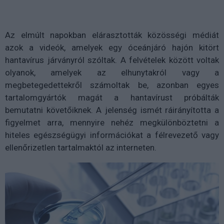
Az elmúlt napokban elárasztották közösségi médiát
azok a videók, amelyek egy óceánjáró hajón kitört
hantavírus járványról szóltak. A felvételek között voltak
olyanok, amelyek az elhunytakról vagy a
megbetegedettekről számoltak be, azonban egyes
tartalomgyártók magát a hantavírust próbálták
bemutatni követőiknek. A jelenség ismét ráirányította a
figyelmet arra, mennyire nehéz megkülönböztetni a
hiteles egészségügyi információkat a félrevezető vagy
ellenőrizetlen tartalmaktól az interneten.