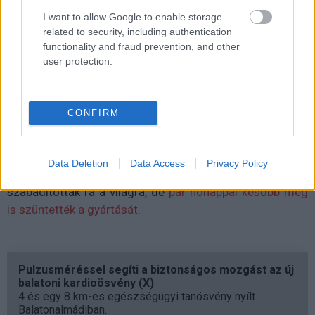
tudnak.
I want to allow Google to enable storage
related to security, including authentication
functionality and fraud prevention, and other
user protection.
A Tesla vállalta, hogy ingyen kicserélik az érintett
járművek első, hátsó féktárcsáit, kerékagyait és
kerékanyáit. Ez mondjuk nem teszi vonzóbbá a
CONFIRM
Cybertruckot, aminek 2023-as debütálása óta hívják
vissza különböző modelljeit. Eddig összesen 11
visszahívás, négy vizsgálat és 124 panasz alanya volt a
Data Deletion
Data Access
Privacy Policy
termékvonal. Az RWD sorozatot tavaly áprilisban
szabadították rá a világra, de
pár hónappal később meg
is szüntették a gyártását
.
Pulzusméréssel segíti a biztonságos mozgást az új
balatoni kardioösvény (X)
4 és egy 8 km-es egészségügyi tanösvény nyílt
Balatonalmádiban.