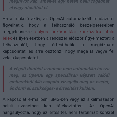
meghívót kap, amelyet egy héten belül fogadhat
el vagy utasíthat el.
Ha a funkció aktív, az OpenAI automatizált rendszerei
figyelhetik, hogy a felhasználó beszélgetéseiben
megjelennek-e
súlyos önkárosítási kockázatra utaló
jelek
és ilyen esetben a rendszer először figyelmezteti a
felhasználót, hogy értesíthetik a megbízható
kapcsolatát, és arra ösztönzi, hogy maga is vegye fel
vele a kapcsolatot.
A végső döntést azonban nem automatika hozza
meg, az OpenAI egy speciálisan képzett valódi
emberekből álló csapata vizsgálja meg az esetet,
és dönti el, szükséges-e értesítést küldeni.
A kapcsolat e-mailben, SMS-ben vagy az alkalmazáson
belüli üzenetben kap tájékoztatást. Az OpenAI
hangsúlyozta, hogy az értesítés nem tartalmaz konkrét