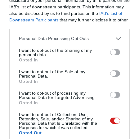
disclosure of your personal information by third parties on the
IAB’s list of downstream participants. This information may
Címkék:
#microsoft
#windows 1
#xbox mód
also be disclosed by us to third parties on the
IAB’s List of
Downstream Participants
that may further disclose it to other
third parties.
Please note that this website/app uses one or more Google
Personal Data Processing Opt Outs
services and may gather and store information including but
A Tesla Cybertruck egyik
not limited to your visit or usage behaviour. You may click to
I want to opt-out of the Sharing of my
personal data.
grant or deny consent to Google and its third-party tags to
Opted In
modellje alól kieshetnek a
use your data for below specified purposes in below Google
consent section.
I want to opt-out of the Sale of my
kerekek
Personal Data.
Opted In
I want to opt-out of processing my
Kedvencekhez
Personal Data for Targeted Advertising.
Opted In
Ledneczki József
|
2026 május 9. 20:01
I want to opt-out of Collection, Use,
Retention, Sale, and/or Sharing of my
Personal Data that Is Unrelated with the
Visszahívták az összeset, mert kritikus
Purposes for which it was collected.
Opted Out
probléma merült fel.