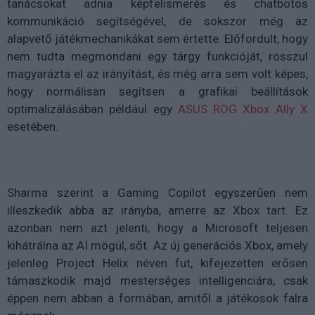
tanácsokat adnia képfelismerés és chatbotos
kommunikáció segítségével, de sokszor még az
alapvető játékmechanikákat sem értette. Előfordult, hogy
nem tudta megmondani egy tárgy funkcióját, rosszul
magyarázta el az irányítást, és még arra sem volt képes,
hogy normálisan segítsen a grafikai beállítások
optimalizálásában például egy
ASUS ROG Xbox Ally X
esetében.
Sharma szerint a Gaming Copilot egyszerűen nem
illeszkedik abba az irányba, amerre az Xbox tart. Ez
azonban nem azt jelenti, hogy a Microsoft teljesen
kihátrálna az AI mögül, sőt. Az új generációs Xbox, amely
jelenleg Project Helix néven fut, kifejezetten erősen
támaszkodik majd mesterséges intelligenciára, csak
éppen nem abban a formában, amitől a játékosok falra