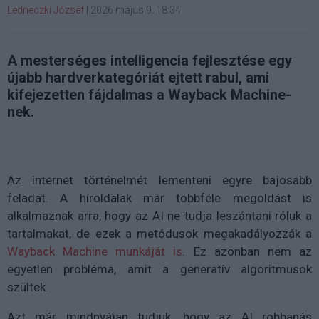
Ledneczki József
|
2026 május 9. 18:34
A mesterséges intelligencia fejlesztése egy
újabb hardverkategóriát ejtett rabul, ami
kifejezetten fájdalmas a Wayback Machine-
nek.
Az internet történelmét lementeni egyre bajosabb
feladat. A híroldalak már többféle megoldást is
alkalmaznak arra, hogy az AI ne tudja leszántani róluk a
tartalmakat, de ezek a metódusok megakadályozzák a
Wayback Machine munkáját is
. Ez azonban nem az
egyetlen probléma, amit a generatív algoritmusok
szültek.
Azt már mindnyájan tudjuk, hogy az AI robbanás