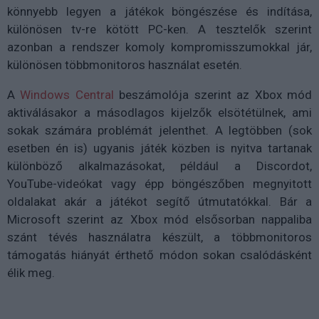
könnyebb legyen a játékok böngészése és indítása,
különösen tv-re kötött PC-ken. A tesztelők szerint
azonban a rendszer komoly kompromisszumokkal jár,
különösen többmonitoros használat esetén.
A
Windows Central
beszámolója szerint az Xbox mód
aktiválásakor a másodlagos kijelzők elsötétülnek, ami
sokak számára problémát jelenthet. A legtöbben (sok
esetben én is) ugyanis játék közben is nyitva tartanak
különböző alkalmazásokat, például a Discordot,
YouTube-videókat vagy épp böngészőben megnyitott
oldalakat akár a játékot segítő útmutatókkal. Bár a
Microsoft szerint az Xbox mód elsősorban nappaliba
szánt tévés használatra készült, a többmonitoros
támogatás hiányát érthető módon sokan csalódásként
élik meg.