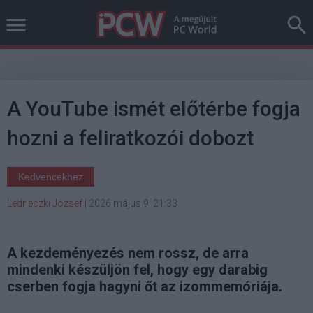
A YouTube ismét előtérbe fogja
hozni a feliratkozói dobozt
Kedvencekhez
Ledneczki József
|
2026 május 9. 21:33
A kezdeményezés nem rossz, de arra
mindenki készüljön fel, hogy egy darabig
cserben fogja hagyni őt az izommemóriája.