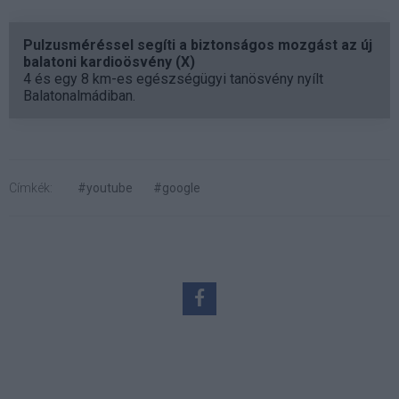
Pulzusméréssel segíti a biztonságos mozgást az új
balatoni kardioösvény (X)
4 és egy 8 km-es egészségügyi tanösvény nyílt
Balatonalmádiban.
Címkék:
#youtube
#google