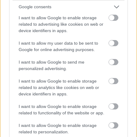
Google consents
I want to allow Google to enable storage
related to advertising like cookies on web or
A
The Verge
jelentése szerint az amerikai Nemzeti
device identifiers in apps.
Közúti Közlekedésbiztonsági Hivatal egy súlyos
problémára hívta fel a Tesla Cybertruck tulajdonosok
I want to allow my user data to be sent to
figyelmét. A közleményben olvasható, hogy a Cybertruck
Google for online advertising purposes.
Long Range (RWD) modelljeinél "a féktárcsa csapjainak
I want to allow Google to send me
furatai megrepedhetnek, és a csap leválhat a
personalized advertising.
kerékagyról", amennyiben rosszabbak az útviszonyok
vagy egy durvább kanyart vesz be velük a sofőr.
I want to allow Google to enable storage
related to analytics like cookies on web or
Ki is ment a visszahívási parancs, ami a 70 000 dolláros
device identifiers in apps.
Cybertruck variáns mind a 173 olyan példányát érinti,
I want to allow Google to enable storage
melyek 18 colos acélkerekekkel vannak felszerelve. A
related to functionality of the website or app.
Tesla annyit tett hozzá a dologhoz, hogy bár garanciális
igényt már nyújtottak be hozzájuk, a fenti problémához
I want to allow Google to enable storage
kötődő balesetről, sérülésről vagy halálesetről nem
related to personalization.