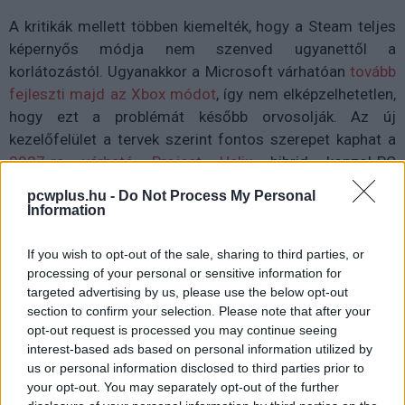
A kritikák mellett többen kiemelték, hogy a Steam teljes
képernyős módja nem szenved ugyanettől a
korlátozástól. Ugyanakkor a Microsoft várhatóan
tovább
fejleszti majd az Xbox módot
, így nem elképzelhetetlen,
hogy ezt a problémát később orvosolják. Az új
kezelőfelület a tervek szerint fontos szerepet kaphat a
2027-re várható Project Helix
hibrid konzol-PC
rendszerben is, amely a Windows és az Xbox világát
pcwplus.hu -
Do Not Process My Personal
ötvözheti.
Information
If you wish to opt-out of the sale, sharing to third parties, or
processing of your personal or sensitive information for
Pulzusméréssel segíti a biztonságos mozgást az új
targeted advertising by us, please use the below opt-out
balatoni kardioösvény (X)
section to confirm your selection. Please note that after your
4 és egy 8 km-es egészségügyi tanösvény nyílt
opt-out request is processed you may continue seeing
Balatonalmádiban.
interest-based ads based on personal information utilized by
us or personal information disclosed to third parties prior to
your opt-out. You may separately opt-out of the further