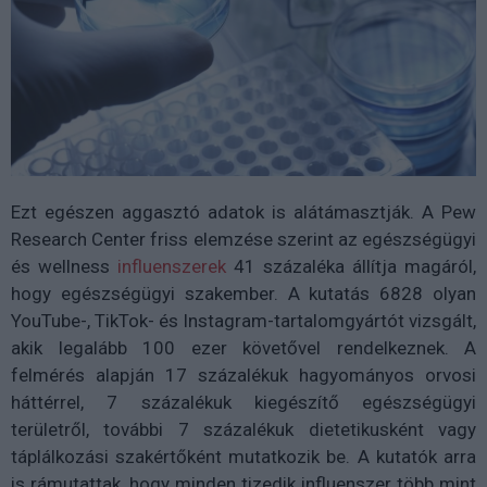
Ezt egészen aggasztó adatok is alátámasztják. A Pew
Research Center friss elemzése szerint az egészségügyi
és wellness
influenszerek
41 százaléka állítja magáról,
hogy egészségügyi szakember. A kutatás 6828 olyan
YouTube-, TikTok- és Instagram-tartalomgyártót vizsgált,
akik legalább 100 ezer követővel rendelkeznek. A
felmérés alapján 17 százalékuk hagyományos orvosi
háttérrel, 7 százalékuk kiegészítő egészségügyi
területről, további 7 százalékuk dietetikusként vagy
táplálkozási szakértőként mutatkozik be. A kutatók arra
is rámutattak, hogy minden tizedik influenszer több mint