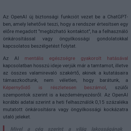
Az OpenAI új biztonsági funkciót vezet be a ChatGPT-
ben, amely lehetővé teszi, hogy a rendszer értesítsen egy
előre megadott "megbízható kontaktot", ha a felhasználó
önkárosítással vagy öngyilkossági gondolatokkal
kapcsolatos beszélgetést folytat.
Az AI
mentális egészségre gyakorolt hatásával
kapcsolatban hosszú ideje verjük már a tamtamot, illetve
az összes valamirevaló szakértő, akinek a kutatásaira
támaszkodtunk, nem véletlen, hogy barátunk, a
Képernyőidő is részletesen beszámol
, szülői
szempontok szerint is a kezdeményezésről. Az OpenAI
korábbi adatai szerint a heti felhasználók 0,15 százaléka
mutatott önkárosításra vagy öngyilkossági kockázatra
utaló jeleket.
Mivel a cég szerint a világ lakosságának