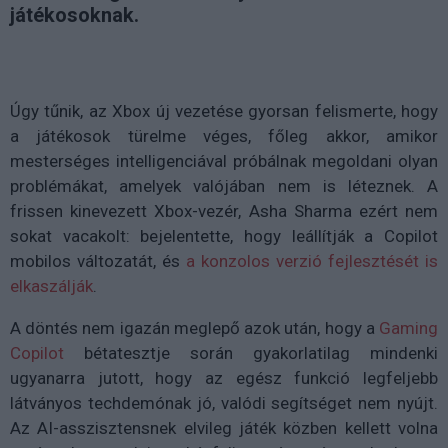
játékosoknak.
Úgy tűnik, az Xbox új vezetése gyorsan felismerte, hogy
a játékosok türelme véges, főleg akkor, amikor
mesterséges intelligenciával próbálnak megoldani olyan
problémákat, amelyek valójában nem is léteznek. A
frissen kinevezett Xbox-vezér, Asha Sharma ezért nem
sokat vacakolt: bejelentette, hogy leállítják a Copilot
mobilos változatát, és
a konzolos verzió fejlesztését is
elkaszálják
.
A döntés nem igazán meglepő azok után, hogy a
Gaming
Copilot
bétatesztje során gyakorlatilag mindenki
ugyanarra jutott, hogy az egész funkció legfeljebb
látványos techdemónak jó, valódi segítséget nem nyújt.
Az AI-asszisztensnek elvileg játék közben kellett volna