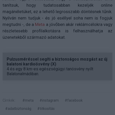
tanítsuk, hogy tudatosabban kezeljék online
magánéletüket, ez a lehető legrosszabb döntésnek tűnik.
Nyilván nem tudjuk - és jó eséllyel soha nem is fogjuk
megtudni -, de a
Meta
a jövőben akár reklámcélokra vagy
részletesebb profilalkotásra is felhasználhatja az
üzenetekből származó adatokat.
Pulzusméréssel segíti a biztonságos mozgást az új
balatoni kardioösvény (X)
4 és egy 8 km-es egészségügyi tanösvény nyílt
Balatonalmádiban.
Címkék:
#meta
#instagram
#facebook
#adatbiztonság
#titkosítás