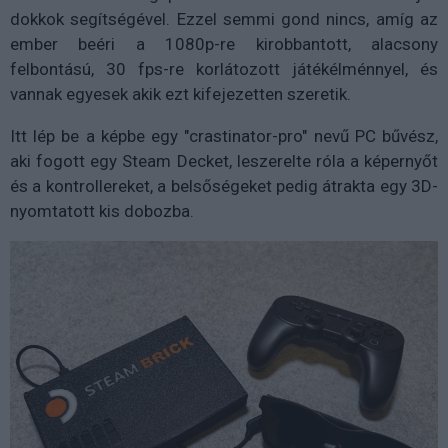
dokkok segítségével. Ezzel semmi gond nincs, amíg az
ember beéri a 1080p-re kirobbantott, alacsony
felbontású, 30 fps-re korlátozott játékélménnyel, és
vannak egyesek akik ezt kifejezetten szeretik.
Itt lép be a képbe egy "crastinator-pro" nevű PC bűvész,
aki fogott egy Steam Decket, leszerelte róla a képernyőt
és a kontrollereket, a belsőségeket pedig átrakta egy 3D-
nyomtatott kis dobozba.