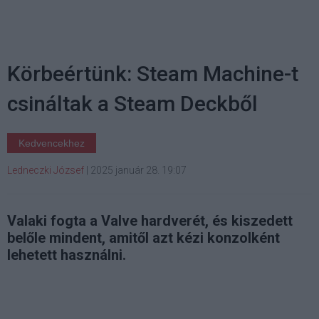
Körbeértünk: Steam Machine-t
csináltak a Steam Deckből
Kedvencekhez
Ledneczki József
|
2025 január 28. 19:07
Valaki fogta a Valve hardverét, és kiszedett
belőle mindent, amitől azt kézi konzolként
lehetett használni.