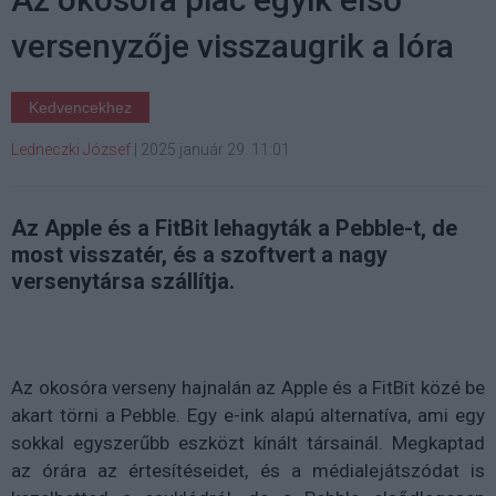
versenyzője visszaugrik a lóra
Kedvencekhez
Ledneczki József
|
2025 január 29. 11:01
Az Apple és a FitBit lehagyták a Pebble-t, de
most visszatér, és a szoftvert a nagy
versenytársa szállítja.
Az okosóra verseny hajnalán az Apple és a FitBit közé be
akart törni a Pebble. Egy e-ink alapú alternatíva, ami egy
sokkal egyszerűbb eszközt kínált társainál. Megkaptad
az órára az értesítéseidet, és a médialejátszódat is