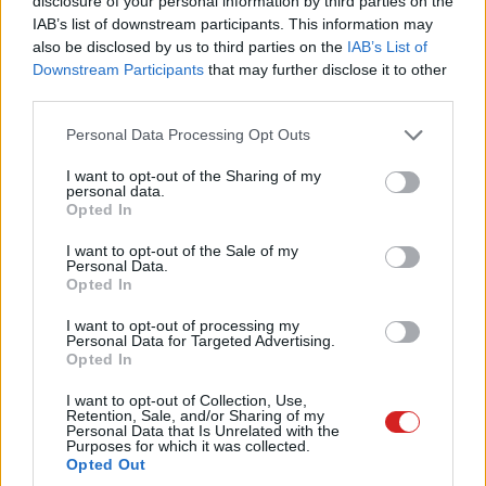
disclosure of your personal information by third parties on the
IAB’s list of downstream participants. This information may
also be disclosed by us to third parties on the
IAB’s List of
Downstream Participants
that may further disclose it to other
third parties.
Please note that this website/app uses one or more Google
Personal Data Processing Opt Outs
Nem reménytelen, sőt!
services and may gather and store information including but
not limited to your visit or usage behaviour. You may click to
I want to opt-out of the Sharing of my
A "
Can it run Crysis?
" kérdésre felemás választ tudunk
personal data.
grant or deny consent to Google and its third-party tags to
Opted In
adni a teszt végén: igen, a Crysis fut a Snapdragon X
use your data for below specified purposes in below Google
Elite-alapú ASUS Zenbook A14-en, de ezzel a
consent section.
I want to opt-out of the Sale of my
Personal Data.
részletességgel, natív felbontásban sajnos be kell érned
Opted In
másodpercenként 2-3 képkockával. Ha a diavetítést nem
fogadod el, akkor sajnos a válasz nem, a játszható
I want to opt-out of processing my
Personal Data for Targeted Advertising.
sebességhez alacsony részletesség és HD-felbontás
Opted In
szükséges - és még ekkor is lesznek képbeli anomáliák.
I want to opt-out of Collection, Use,
Retention, Sale, and/or Sharing of my
A többi játék viszont jól szerepelt, a DirectX-alapú címek
Personal Data that Is Unrelated with the
Purposes for which it was collected.
is szépen futottak, a Vulkan pedig egyenesen hasított.
Opted Out
Persze a hasítást nem szabad összevetni egy GeForce