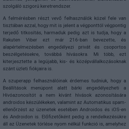
szolgáló szigorú keretrendszer.
A felmérésben részt vevő felhasználók közel fele van
tisztában azzal, hogy mit is jelent a végponttól végpontig
terjedő titkosítás, harmaduk pedig azt is tudja, hogy a
Rakuten Viber ezt már 216-ban bevezette, és
alapértelmezésben engedélyezi privát és csoportos
beszélgetésekre, továbbá hívásokra. Mi több, ezt
kiterjesztette a legújabb, kis- és középvállalkozásoknak
szánt üzleti fiókjaira is.
A szuperapp felhasználóinak érdemes tudniuk, hogy a
Beállítások menüpont alatt bárki engedélyezheti a
Hívóazonosítót a nem kívánt hívások azonosítására
androidos készülékeken, valamint az Automatikus spam-
ellenőrzést az üzenetek esetében Androidos és iOS-en
és Androidon is. Előfizetőként pedig a rendelkezésükre
áll az Üzenetek törlése nyom nélkül funkció is, amelyhez