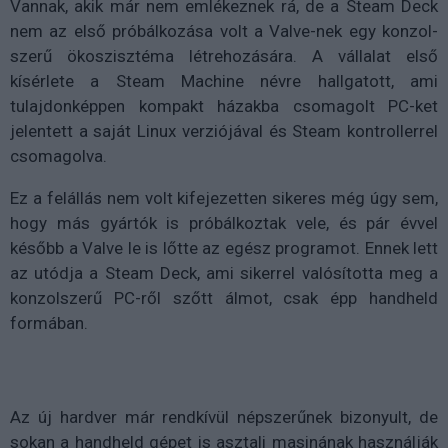
Vannak, akik már nem emlékeznek rá, de a Steam Deck
nem az első próbálkozása volt a Valve-nek egy konzol-
szerű ökoszisztéma létrehozására. A vállalat első
kísérlete a Steam Machine névre hallgatott, ami
tulajdonképpen kompakt házakba csomagolt PC-ket
jelentett a saját Linux verziójával és Steam kontrollerrel
csomagolva.
Ez a felállás nem volt kifejezetten sikeres még úgy sem,
hogy más gyártók is próbálkoztak vele, és pár évvel
később a Valve le is lőtte az egész programot. Ennek lett
az utódja a Steam Deck, ami sikerrel valósította meg a
konzolszerű PC-ről szőtt álmot, csak épp handheld
formában.
Az új hardver már rendkívül népszerűnek bizonyult, de
sokan a handheld gépet is asztali masinának használják