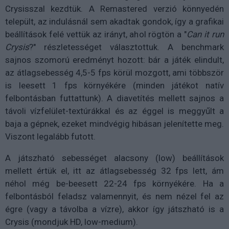
Crysisszal kezdtük. A Remastered verzió könnyedén
települt, az indulásnál sem akadtak gondok, így a grafikai
beállítások felé vettük az irányt, ahol rögtön a "
Can it run
Crysis
?" részletességet választottuk. A benchmark
sajnos szomorú eredményt hozott: bár a játék elindult,
az átlagsebesség 4,5-5 fps körül mozgott, ami többször
is leesett 1 fps környékére (minden játékot natív
felbontásban futtattunk). A diavetítés mellett sajnos a
távoli vízfelület-textúrákkal és az éggel is meggyűlt a
baja a gépnek, ezeket mindvégig hibásan jelenítette meg.
Viszont legalább futott.
A játszható sebességet alacsony (low) beállítások
mellett értük el, itt az átlagsebesség 32 fps lett, ám
néhol még be-beesett 22-24 fps környékére. Ha a
felbontásból feladsz valamennyit, és nem nézel fel az
égre (vagy a távolba a vízre), akkor így játszható is a
Crysis (mondjuk HD, low-medium).