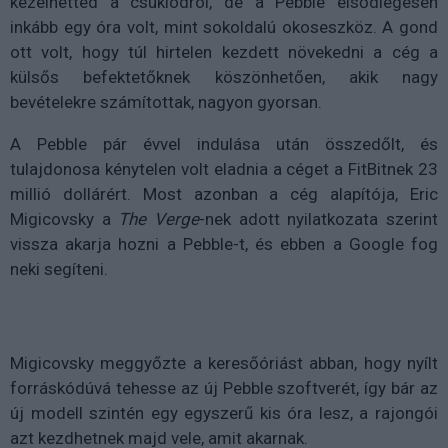
kezelhetted a csuklódról, de a Pebble elsődlegesen
inkább egy óra volt, mint sokoldalú okoseszköz. A gond
ott volt, hogy túl hirtelen kezdett növekedni a cég a
külsős befektetőknek köszönhetően, akik nagy
bevételekre számítottak, nagyon gyorsan.
A Pebble pár évvel indulása után összedőlt, és
tulajdonosa kénytelen volt eladnia a céget a FitBitnek 23
millió dollárért. Most azonban a cég alapítója, Eric
Migicovsky a
The Verge
-nek adott nyilatkozata szerint
vissza akarja hozni a Pebble-t, és ebben a Google fog
neki segíteni.
Migicovsky meggyőzte a keresőóriást abban, hogy nyílt
forráskódúvá tehesse az új Pebble szoftverét, így bár az
új modell szintén egy egyszerű kis óra lesz, a rajongói
azt kezdhetnek majd vele, amit akarnak.