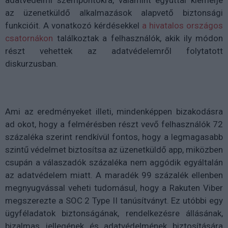
adatvédelmi szempontokra, valamint egyúttal kiemelje
az üzenetküldő alkalmazások alapvető biztonsági
funkcióit. A vonatkozó kérdésekkel
a hivatalos országos
csatornákon
találkoztak a felhasználók, akik ily módon
részt vehettek az adatvédelemről folytatott
diskurzusban.
Ami az eredményeket illeti, mindenképpen bizakodásra
ad okot, hogy a felmérésben részt vevő felhasználók 72
százaléka szerint rendkívül fontos, hogy a legmagasabb
szintű védelmet biztosítsa az üzenetküldő app, miközben
csupán a válaszadók százaléka nem aggódik egyáltalán
az adatvédelem miatt. A maradék 99 százalék ellenben
megnyugvással veheti tudomásul, hogy a Rakuten Viber
megszerezte a SOC 2 Type II tanúsítványt. Ez utóbbi egy
ügyféladatok biztonságának, rendelkezésre állásának,
bizalmas jellegének és adatvédelmének biztosítására