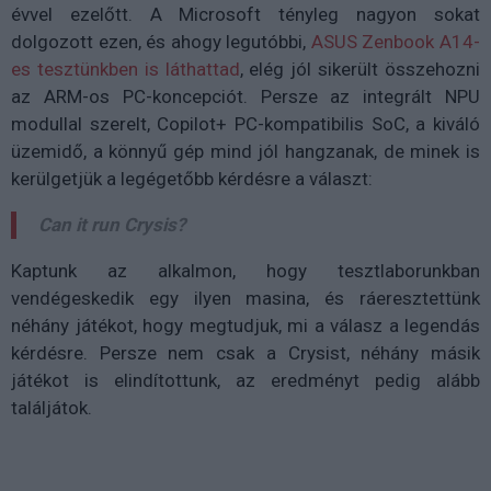
évvel ezelőtt. A Microsoft tényleg nagyon sokat
dolgozott ezen, és ahogy legutóbbi,
ASUS Zenbook A14-
es tesztünkben is láthattad
, elég jól sikerült összehozni
az ARM-os PC-koncepciót. Persze az integrált NPU
modullal szerelt, Copilot+ PC-kompatibilis SoC, a kiváló
üzemidő, a könnyű gép mind jól hangzanak, de minek is
kerülgetjük a legégetőbb kérdésre a választ:
Can it run Crysis?
Kaptunk az alkalmon, hogy tesztlaborunkban
vendégeskedik egy ilyen masina, és ráeresztettünk
néhány játékot, hogy megtudjuk, mi a válasz a legendás
kérdésre. Persze nem csak a Crysist, néhány másik
játékot is elindítottunk, az eredményt pedig alább
találjátok.