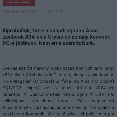
Kedvencekhez
Erdős Márton
|
2025 január 29. 15:57
Kipróbáltuk, fut-e a snapdragonos Asus
Zenbook A14-en a Crysis és néhány kedvenc
PC-s játékunk. Nem erre számítottunk.
Évekkel ezelőtt halvány próbálkozás már volt arra, hogy
x86 helyett ARM-alapú SoC is megjelenjen a windowsos
PC-k világában (Microsoft Surface Pro X és a Microsoft
SQ1/SQ2 chipek), de az igazi áttörést 2024-ben
láthattuk. A Qualcomm-féle Snapdragon X Elite már
kellőképpen erős ahhoz, hogy a PC-n megszokott
teljesítményt élvezhessük, és ami ennél is fontosabb, a
szoftveres kompatibilitás is fényévekkel jobb, mint pár