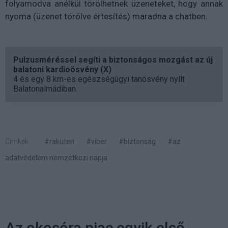
folyamodva anélkül törölhetnek üzeneteket, hogy annak
nyoma (üzenet törölve értesítés) maradna a chatben.
Pulzusméréssel segíti a biztonságos mozgást az új
balatoni kardioösvény (X)
4 és egy 8 km-es egészségügyi tanösvény nyílt
Balatonalmádiban.
Címkék:
#rakuten
#viber
#biztonság
#az
adatvédelem nemzetközi napja
Az okosóra piac egyik első