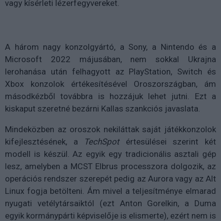
vagy kísérleti lézerfegyvereket.
A három nagy konzolgyártó, a Sony, a Nintendo és a
Microsoft 2022 májusában, nem sokkal Ukrajna
lerohanása után felhagyott az PlayStation, Switch és
Xbox konzolok értékesítésével Oroszországban, ám
másodkézből továbbra is hozzájuk lehet jutni. Ezt a
kiskaput szeretné bezárni Kallas szankciós javaslata.
Mindeközben az oroszok nekiláttak saját játékkonzolok
kifejlesztésének, a
TechSpot
értesülései szerint két
modell is készül. Az egyik egy tradicionális asztali gép
lesz, amelyben a MCST Elbrus processzora dolgozik, az
operációs rendszer szerepét pedig az Aurora vagy az Alt
Linux fogja betölteni. Ám mivel a teljesítménye elmarad
nyugati vetélytársaiktól (ezt Anton Gorelkin, a Duma
egyik kormánypárti képviselője is elismerte), ezért nem is