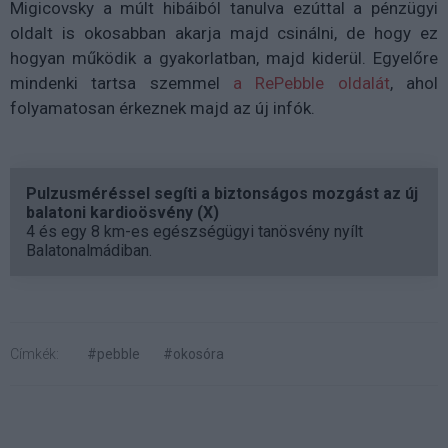
Migicovsky a múlt hibáiból tanulva ezúttal a pénzügyi
oldalt is okosabban akarja majd csinálni, de hogy ez
hogyan működik a gyakorlatban, majd kiderül. Egyelőre
mindenki tartsa szemmel
a RePebble oldalát
, ahol
folyamatosan érkeznek majd az új infók.
Pulzusméréssel segíti a biztonságos mozgást az új
balatoni kardioösvény (X)
4 és egy 8 km-es egészségügyi tanösvény nyílt
Balatonalmádiban.
Címkék:
#pebble
#okosóra