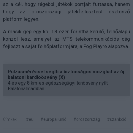
az a cél, hogy régebbi játékok portjait futtassa, hanem
hogy az oroszországi játékfejlesztést ösztönző
platform legyen.
A másik gép egy kb. 18 ezer forintba kerülő, felhőalapú
konzol lesz, amelyet az MTS telekommunikációs cég
fejleszt a saját felhőplatformjára, a Fog Playre alapozva.
Pulzusméréssel segíti a biztonságos mozgást az új
balatoni kardioösvény (X)
4 és egy 8 km-es egészségügyi tanösvény nyílt
Balatonalmádiban.
Címkék:
#eu
#európai unió
#oroszország
#szankció