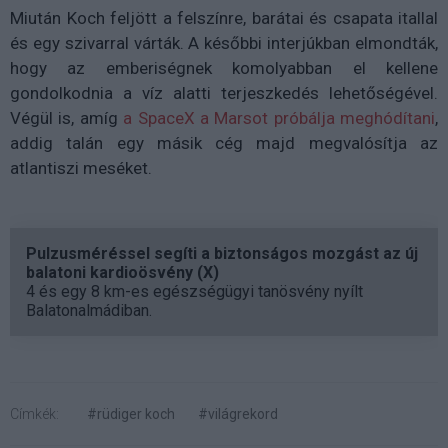
Miután Koch feljött a felszínre, barátai és csapata itallal
és egy szivarral várták. A későbbi interjúkban elmondták,
hogy az emberiségnek komolyabban el kellene
gondolkodnia a víz alatti terjeszkedés lehetőségével.
Végül is, amíg
a SpaceX a Marsot próbálja meghódítani
,
addig talán egy másik cég majd megvalósítja az
atlantiszi meséket.
Pulzusméréssel segíti a biztonságos mozgást az új
balatoni kardioösvény (X)
4 és egy 8 km-es egészségügyi tanösvény nyílt
Balatonalmádiban.
Címkék:
#rüdiger koch
#világrekord