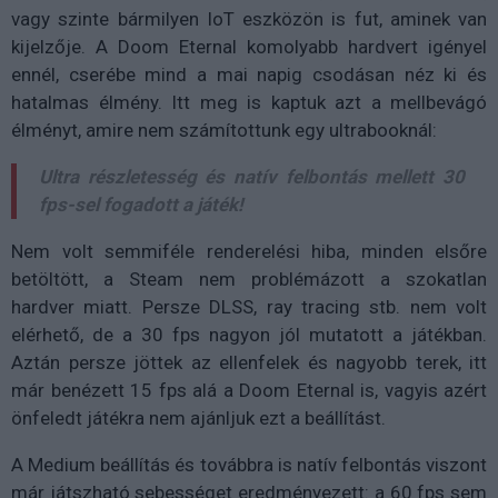
vagy szinte bármilyen IoT eszközön is fut, aminek van
kijelzője. A Doom Eternal komolyabb hardvert igényel
ennél, cserébe mind a mai napig csodásan néz ki és
hatalmas élmény. Itt meg is kaptuk azt a mellbevágó
élményt, amire nem számítottunk egy ultrabooknál:
Ultra részletesség és natív felbontás mellett 30
fps-sel fogadott a játék!
Nem volt semmiféle renderelési hiba, minden elsőre
betöltött, a Steam nem problémázott a szokatlan
hardver miatt. Persze DLSS, ray tracing stb. nem volt
elérhető, de a 30 fps nagyon jól mutatott a játékban.
Aztán persze jöttek az ellenfelek és nagyobb terek, itt
már benézett 15 fps alá a Doom Eternal is, vagyis azért
önfeledt játékra nem ajánljuk ezt a beállítást.
A Medium beállítás és továbbra is natív felbontás viszont
már játszható sebességet eredményezett: a 60 fps sem