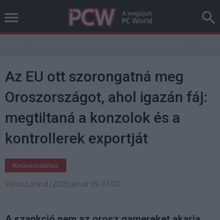
Az EU ott szorongatná meg
Oroszországot, ahol igazán fáj:
megtiltaná a konzolok és a
kontrollerek exportját
Kedvencekhez
Vörös Lóránd
|
2025 január 29. 07:03
A szankció nem az orosz gamereket akarja