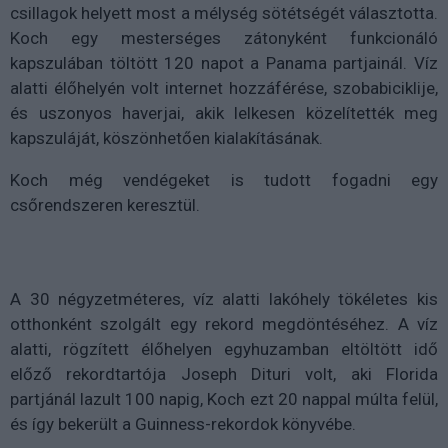
csillagok helyett most a mélység sötétségét választotta.
Koch egy mesterséges zátonyként funkcionáló
kapszulában töltött 120 napot a Panama partjainál. Víz
alatti élőhelyén volt internet hozzáférése, szobabiciklije,
és uszonyos haverjai, akik lelkesen közelítették meg
kapszuláját, köszönhetően kialakításának.
Koch még vendégeket is tudott fogadni egy
csőrendszeren keresztül.
A 30 négyzetméteres, víz alatti lakóhely tökéletes kis
otthonként szolgált egy rekord megdöntéséhez. A víz
alatti, rögzített élőhelyen egyhuzamban eltöltött idő
előző rekordtartója Joseph Dituri volt, aki Florida
partjánál lazult 100 napig, Koch ezt 20 nappal múlta felül,
és így bekerült a Guinness-rekordok könyvébe.