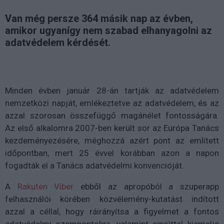
Van még persze 364 másik nap az évben,
amikor ugyanígy nem szabad elhanyagolni az
adatvédelem kérdését.
Minden évben január 28-án tartják az adatvédelem
nemzetközi napját, emlékeztetve az adatvédelem, és az
azzal szorosan összefüggő magánélet fontosságára.
Az első alkalomra 2007-ben került sor az Európa Tanács
kezdeményezésére, méghozzá azért pont az említett
időpontban, mert 25 évvel korábban azon a napon
fogadták el a Tanács adatvédelmi konvencióját.
A
Rakuten Viber
ebből az apropóból a szuperapp
felhasználói körében közvélemény-kutatást indított
azzal a céllal, hogy ráirányítsa a figyelmet a fontos