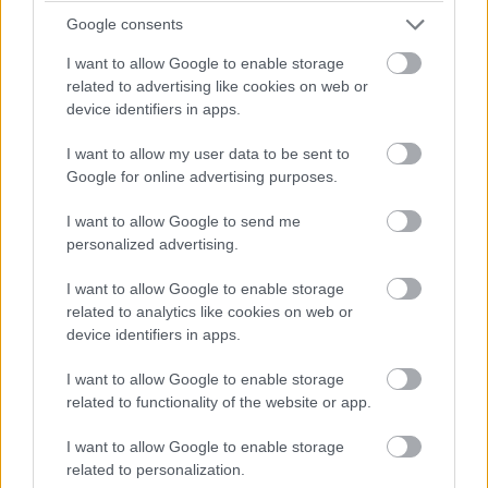
RTX-alapú notebook teljesítményével, de ARM-alapú
Google consents
ultrabook létére szépen - a várakozásaink felett -
I want to allow Google to enable storage
teljesített a gép. Azt még azért nem merjük kijelenteni,
related to advertising like cookies on web or
hogy eljött a gamer integrált GPU-k kora (pláne azt nem,
device identifiers in apps.
hogy ezt a Qualcomm Snapdragon hozta el), de a
I want to allow my user data to be sent to
fejlődés egyértelmű, érdemes odafigyelni erre a
Google for online advertising purposes.
területre, mert néhány generációváltással komoly
előrelépéseknek lehetünk haszonélvezői.
I want to allow Google to send me
personalized advertising.
I want to allow Google to enable storage
Pulzusméréssel segíti a biztonságos mozgást az új
related to analytics like cookies on web or
balatoni kardioösvény (X)
device identifiers in apps.
4 és egy 8 km-es egészségügyi tanösvény nyílt
Balatonalmádiban.
I want to allow Google to enable storage
related to functionality of the website or app.
I want to allow Google to enable storage
related to personalization.
Címkék:
#asus
#zenbook a14
#snapdragon x elite