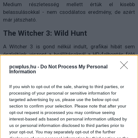
Medium részletesség mellett értük el kisebb
belassulásokkal - nem csodálatos eredmény, de azért
már játszható.
The Witcher 3: Wild Hunt
A Witcher 3 is gond nélkül indult, grafikai hibát sem
észleltünk, viszont a beállításoknál a HD-felbontás fölé
nem engedett váltani - igaz, így sikerült magas
pcwplus.hu -
Do Not Process My Personal
részletesség mellett is stabil 35-40 fps-t elérni.
Information
Ultramagas felbontású textúrákkal nem terheltük a
gépet, a ray tracing pedig nem is volt elérhető.
If you wish to opt-out of the sale, sharing to third parties, or
processing of your personal or sensitive information for
targeted advertising by us, please use the below opt-out
section to confirm your selection. Please note that after your
opt-out request is processed you may continue seeing
interest-based ads based on personal information utilized by
us or personal information disclosed to third parties prior to
your opt-out. You may separately opt-out of the further