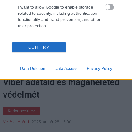
I want to allow Google to enable storage
#windows
#arm
#directx
#gaming
#crysis
#pc
related to security, including authentication
gaming
#játék
#teszt
functionality and fraud prevention, and other
user protection.
CONFIRM
Ma van az adatvédelem
nemzetközi napja - így segíti a
Data Deletion
Data Access
Privacy Policy
Viber adataid és magánéleted
védelmét
Kedvencekhez
Vörös Lóránd
|
2025 január 28. 15:00