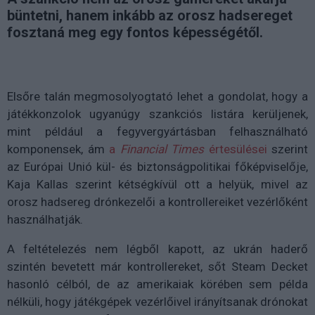
büntetni, hanem inkább az orosz hadsereget
fosztaná meg egy fontos képességétől.
Elsőre talán megmosolyogtató lehet a gondolat, hogy a
játékkonzolok ugyanúgy szankciós listára kerüljenek,
mint például a fegyvergyártásban felhasználható
komponensek, ám
a
Financial Times
értesülései
szerint
az Európai Unió kül- és biztonságpolitikai főképviselője,
Kaja Kallas szerint kétségkívül ott a helyük, mivel az
orosz hadsereg drónkezelői a kontrollereiket vezérlőként
használhatják.
A feltételezés nem légből kapott, az ukrán haderő
szintén bevetett már kontrollereket, sőt Steam Decket
hasonló célból, de az amerikaiak körében sem példa
nélküli, hogy játékgépek vezérlőivel irányítsanak drónokat