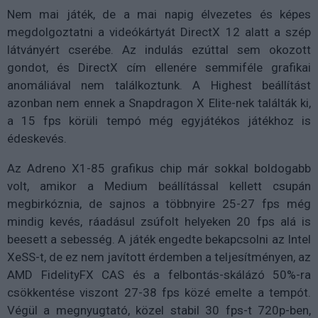
Nem mai játék, de a mai napig élvezetes és képes
megdolgoztatni a videókártyát DirectX 12 alatt a szép
látványért cserébe. Az indulás ezúttal sem okozott
gondot, és DirectX cím ellenére semmiféle grafikai
anomáliával nem találkoztunk. A Highest beállítást
azonban nem ennek a Snapdragon X Elite-nek találták ki,
a 15 fps körüli tempó még egyjátékos játékhoz is
édeskevés.
Az Adreno X1-85 grafikus chip már sokkal boldogabb
volt, amikor a Medium beállítással kellett csupán
megbirkóznia, de sajnos a többnyire 25-27 fps még
mindig kevés, ráadásul zsúfolt helyeken 20 fps alá is
beesett a sebesség. A játék engedte bekapcsolni az Intel
XeSS-t, de ez nem javított érdemben a teljesítményen, az
AMD FidelityFX CAS és a felbontás-skálázó 50%-ra
csökkentése viszont 27-38 fps közé emelte a tempót.
Végül a megnyugtató, közel stabil 30 fps-t 720p-ben,