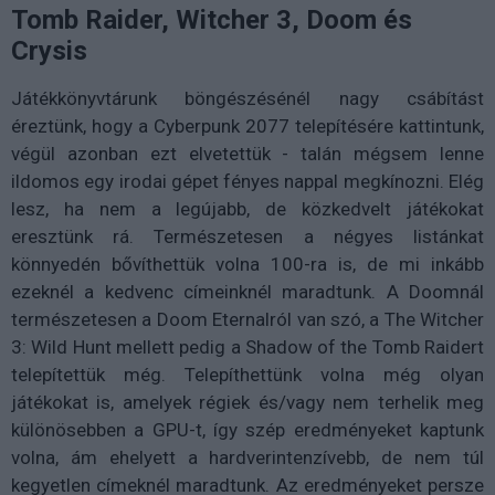
Tomb Raider, Witcher 3, Doom és
Crysis
Játékkönyvtárunk böngészésénél nagy csábítást
éreztünk, hogy a Cyberpunk 2077 telepítésére kattintunk,
végül azonban ezt elvetettük - talán mégsem lenne
ildomos egy irodai gépet fényes nappal megkínozni. Elég
lesz, ha nem a legújabb, de közkedvelt játékokat
eresztünk rá. Természetesen a négyes listánkat
könnyedén bővíthettük volna 100-ra is, de mi inkább
ezeknél a kedvenc címeinknél maradtunk. A Doomnál
természetesen a Doom Eternalról van szó, a The Witcher
3: Wild Hunt mellett pedig a Shadow of the Tomb Raidert
telepítettük még. Telepíthettünk volna még olyan
játékokat is, amelyek régiek és/vagy nem terhelik meg
különösebben a GPU-t, így szép eredményeket kaptunk
volna, ám ehelyett a hardverintenzívebb, de nem túl
kegyetlen címeknél maradtunk. Az eredményeket persze