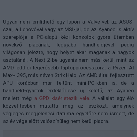
Ugyan nem említhető egy lapon a Valve-vel, az ASUS-
szal, a Lenovóval vagy az MSI-jal, de az Ayaneo is aktív
szereplője a PC-alapú kézi konzolok gyors ütemben
növekvő piacának, legújabb handheldjével pedig
világosan jelezte, hogy helyet akar magának a nagyok
asztalánál. A Next 2-be ugyanis nem más kerül, mint az
AMD eddigi legerősebb laptopprocesszora, a Ryzen AI
Max+ 395, más néven Strix Halo. Az AMD által fejlesztett
APU korábban már feltűnt mini-PC-kben is, de a
handheld-gyártók érdeklődése új keletű, az Ayaneo
mellett még
a GPD kísérletezik vele
. A vállalat egy élő
közvetítésben mutatta meg az eszközt, amelynek
végleges megjelenési dátuma egyelőre nem ismert, de
az év vége előtt valószínűleg nem kerül piacra.