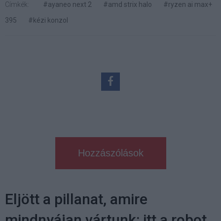
Címkék:
#ayaneo next 2
#amd strix halo
#ryzen ai max+
395
#kézi konzol
Hozzászólások
Eljött a pillanat, amire
mindnyájan vártunk: itt a robot,