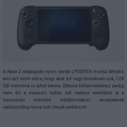
A Next 2 alaplapján nyolc darab LPDDR5X modul látható,
ami azt vetíti előre, hogy akár 64 vagy brutálisan sok, 128
GB memória is lehet benne. Ekkora hőtermeléshez pedig
nem árt a masszív hűtés: két vaskos ventilátor ül a
hasonlóan méretes hűtőbordákon, amelyeknek
valószínűleg nincs sok idejük unatkozni.