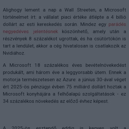
Alighogy lement a nap a Wall Streeten, a Microsoft
történelmet írt: a vállalat piaci értéke átlépte a 4 billió
dollárt az esti kereskedés során. Mindez egy
parádés
negyedéves jelentésnek
köszönhető, amely után a
részvények 8 százalékot ugrottak, és ha csütörtökön is
tart a lendület, akkor a cég hivatalosan is csatlakozik az
Nvidiához.
A Microsoft 18 százalékos éves bevételnövekedést
produkált, ami három éve a leggyorsabb ütem. Ennek a
motorja természetesen az Azure: a június 30-ával véget
ért 2025-ös pénzügyi évben 75 milliárd dollárt hoztak a
Microsoft konyhájára a felhőalapú szolgáltatások - ez
34 százalékos növekedés az előző évhez képest.
A 2025-ös esztendő eddig is kegyes volt a