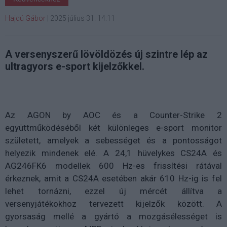
Hajdú Gábor
|
2025 július 31. 14:11
A versenyszerű lövöldözés új szintre lép az
ultragyors e-sport kijelzőkkel.
Az AGON by AOC és a Counter-Strike 2
együttműködéséből két különleges e-sport monitor
született, amelyek a sebességet és a pontosságot
helyezik mindenek elé. A 24,1 hüvelykes CS24A és
AG246FK6 modellek 600 Hz-es frissítési rátával
érkeznek, amit a CS24A esetében akár 610 Hz-ig is fel
lehet tornázni, ezzel új mércét állítva a
versenyjátékokhoz tervezett kijelzők között. A
gyorsaság mellé a gyártó a mozgásélességet is