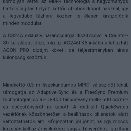
komolyan vette: az MBR+ technológia a hagyományos
háttérvilágítás helyett kettős stroboszkópot használ, így
a legvadabb tűzharc közben is élesen kirajzolódik
minden mozdulat.
A CS24A exkluzív, narancssárga díszítésével a Counter-
Strike világát idézi, míg az AG246FK6 inkább a letisztult
AGON PRO dizájnt követi, de teljesítményben nincs
különbség közöttük.
Mindkettő 0,3 milliszekundumos MPRT válaszidőt kínál,
támogatja az Adaptive-Sync és a FreeSync Premium
technológiát, és a HDR400 tanúsítvány mellé 500 cd/m²-
es csúcsfényerőt is kapott. A dedikált QuickSwitch
vezérlőnek köszönhetően a beállítások pillanatok alatt
változtathatók, ami kifejezetten jól jöhet, ha egy meccs
közepén kell az árnyékokhoz vagy a fényerőhöz igazítani