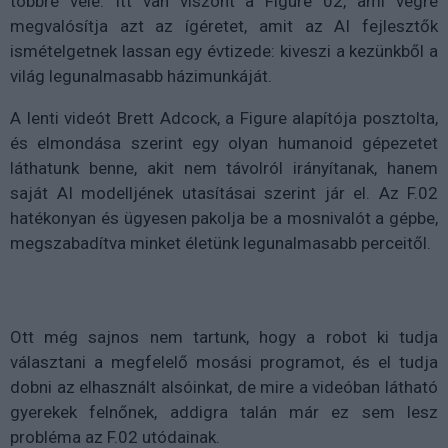
többre vele. Itt van viszont a Figure 02, ami végre
megvalósítja azt az ígéretet, amit az AI fejlesztők
ismételgetnek lassan egy évtizede: kiveszi a kezünkből a
világ legunalmasabb házimunkáját.
A lenti videót Brett Adcock, a Figure alapítója posztolta,
és elmondása szerint egy olyan humanoid gépezetet
láthatunk benne, akit nem távolról irányítanak, hanem
saját AI modelljének utasításai szerint jár el. Az F.02
hatékonyan és ügyesen pakolja be a mosnivalót a gépbe,
megszabadítva minket életünk legunalmasabb perceitől.
Ott még sajnos nem tartunk, hogy a robot ki tudja
választani a megfelelő mosási programot, és el tudja
dobni az elhasznált alsóinkat, de mire a videóban látható
gyerekek felnőnek, addigra talán már ez sem lesz
probléma az F.02 utódainak.