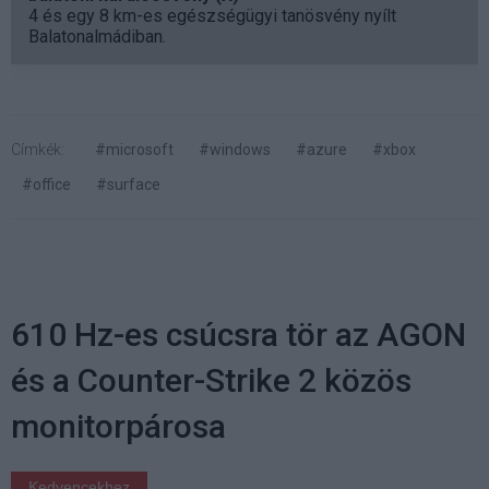
4 és egy 8 km-es egészségügyi tanösvény nyílt
Balatonalmádiban.
Címkék:
#microsoft
#windows
#azure
#xbox
#office
#surface
610 Hz-es csúcsra tör az AGON
és a Counter-Strike 2 közös
monitorpárosa
Kedvencekhez