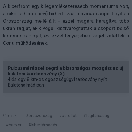
A kiberfront egyik legemlékezetesebb momentuma volt,
amikor a Conti nevű hírhedt zsarolóvírus-csoport nyíltan
Oroszország mellé állt - ezzel magára haragítva több
ukrán tagját, akik végül kiszivárogtatták a csoport belső
kommunikációját, és ezzel lényegében véget vetettek a
Conti működésének.
Pulzusméréssel segíti a biztonságos mozgást az új
balatoni kardioösvény (X)
4 és egy 8 km-es egészségügyi tanösvény nyílt
Balatonalmádiban.
Címkék:
#oroszország
#aeroflot
#légitársaság
#hacker
#kibertámadás