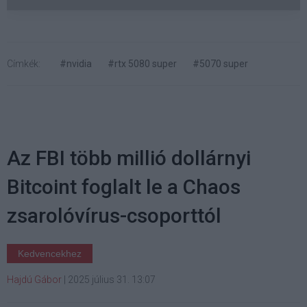
Címkék:
#nvidia
#rtx 5080 super
#5070 super
Az FBI több millió dollárnyi
Bitcoint foglalt le a Chaos
zsarolóvírus-csoporttól
Kedvencekhez
Hajdú Gábor
|
2025 július 31. 13:07