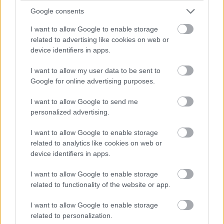
Pulzusméréssel segíti a biztonságos mozgást az új
Google consents
balatoni kardioösvény (X)
4 és egy 8 km-es egészségügyi tanösvény nyílt
I want to allow Google to enable storage
Balatonalmádiban.
related to advertising like cookies on web or
device identifiers in apps.
I want to allow my user data to be sent to
Google for online advertising purposes.
Címkék:
#dropbox
#jelszókezelő
I want to allow Google to send me
personalized advertising.
I want to allow Google to enable storage
related to analytics like cookies on web or
Kibertámadás bénította meg
device identifiers in apps.
Oroszország legnagyobb
I want to allow Google to enable storage
related to functionality of the website or app.
légitársaságát
I want to allow Google to enable storage
related to personalization.
Kedvencekhez