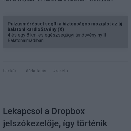
Pulzusméréssel segíti a biztonságos mozgást az új
balatoni kardioösvény (X)
4 és egy 8 km-es egészségügyi tanösvény nyílt
Balatonalmádiban.
Címkék:
#űrkutatás
#rakéta
Lekapcsol a Dropbox
jelszókezelője, így történik