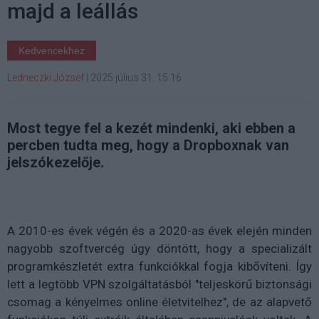
majd a leállás
Kedvencekhez
Ledneczki József
|
2025 július 31. 15:16
Most tegye fel a kezét mindenki, aki ebben a
percben tudta meg, hogy a Dropboxnak van
jelszókezelője.
A 2010-es évek végén és a 2020-as évek elején minden
nagyobb szoftvercég úgy döntött, hogy a specializált
programkészletét extra funkciókkal fogja kibővíteni. Így
lett a legtöbb VPN szolgáltatásból "teljeskörű biztonsági
csomag a kényelmes online életvitelhez", de az alapvető