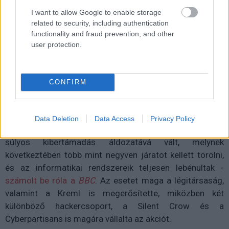
I want to allow Google to enable storage
Vörös Lóránd
|
2025 július 31. 09:04
related to security, including authentication
functionality and fraud prevention, and other
user protection.
Két hackercsoport is vállalta az Aeroflot elleni
támadást, amely több tucat járat törlését
okozta.
CONFIRM
Data Deletion
Data Access
Privacy Policy
Oroszország legnagyobb légitársasága, az Aeroflot
súlyos kibertámadás áldozatává vált, melynek
következtében több mint negyven járatot kellett törölni,
és az informatikai rendszereik teljesen lebénultak -
számolt be róla a
BBC
. Az esetet maga a légitársaság,
valamint a Kreml is megerősítette, miközben két
különböző hackercsoport, a Silent Crow és a
Cyberpartisans is magára vállalta az akciót.