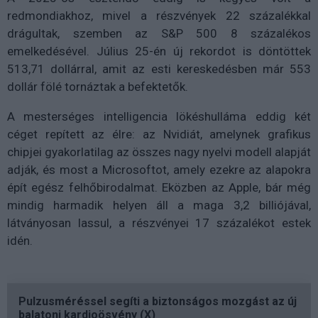
redmondiakhoz, mivel a részvények 22 százalékkal
drágultak, szemben az S&P 500 8 százalékos
emelkedésével. Július 25-én új rekordot is döntöttek
513,71 dollárral, amit az esti kereskedésben már 553
dollár fölé tornáztak a befektetők.
A mesterséges intelligencia lökéshulláma eddig két
céget repített az élre: az Nvidiát, amelynek grafikus
chipjei gyakorlatilag az összes nagy nyelvi modell alapját
adják, és most a Microsoftot, amely ezekre az alapokra
épít egész felhőbirodalmat. Eközben az Apple, bár még
mindig harmadik helyen áll a maga 3,2 billiójával,
látványosan lassul, a részvényei 17 százalékot estek
idén.
Pulzusméréssel segíti a biztonságos mozgást az új
balatoni kardioösvény (X)