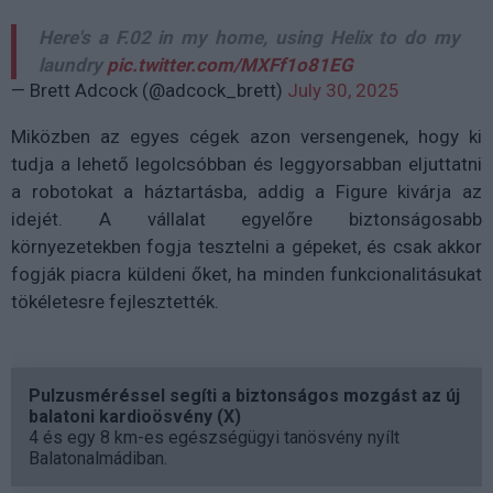
Here's a F.02 in my home, using Helix to do my
laundry
pic.twitter.com/MXFf1o81EG
— Brett Adcock (@adcock_brett)
July 30, 2025
Miközben az egyes cégek azon versengenek, hogy ki
tudja a lehető legolcsóbban és leggyorsabban eljuttatni
a robotokat a háztartásba, addig a Figure kivárja az
idejét. A vállalat egyelőre biztonságosabb
környezetekben fogja tesztelni a gépeket, és csak akkor
fogják piacra küldeni őket, ha minden funkcionalitásukat
tökéletesre fejlesztették.
Pulzusméréssel segíti a biztonságos mozgást az új
balatoni kardioösvény (X)
4 és egy 8 km-es egészségügyi tanösvény nyílt
Balatonalmádiban.