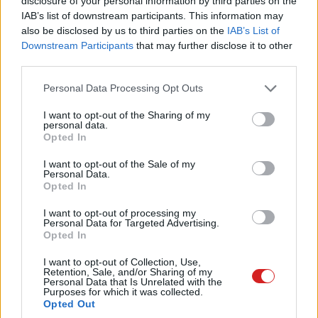
disclosure of your personal information by third parties on the
tehát a jelszavainkat a rendszer már nem fogja azonnal
IAB’s list of downstream participants. This information may
beütni a szükséges helyekre.
also be disclosed by us to third parties on the
IAB’s List of
Downstream Participants
that may further disclose it to other
Szeptember 11-én jön a második szakasz, amikor
third parties.
lekapcsolják a mobilalkalmazást, majd október 28-án a
Please note that this website/app uses one or more Google
Personal Data Processing Opt Outs
Dropbox Passwords egésze elérhetetlenné válik. Ezután
services and may gather and store information including but
senki nem férhet már hozzá semmihez, és a cég
not limited to your visit or usage behaviour. You may click to
I want to opt-out of the Sharing of my
personal data.
közleménye szerint "biztonságos és végleges" takarítást
grant or deny consent to Google and its third-party tags to
Opted In
use your data for below specified purposes in below Google
hajtanak végre, tehát mindent letörölnek. A Dropbox azt
consent section.
javasolja, hogy addig a napig igyekezzünk kimenteni és
I want to opt-out of the Sale of my
Personal Data.
átvinni a cuccainkat a 1Passwordhöz vagy más
Opted In
szolgáltatókhoz.
I want to opt-out of processing my
Personal Data for Targeted Advertising.
Ha valamelyikőtök a Dropbox Passwordsbe fektette
Opted In
bizalmát, akkor érdemes lesz hamar elköltözni. Van is
I want to opt-out of Collection, Use,
pár ajánlatunk
alternatívákra
.
Retention, Sale, and/or Sharing of my
Personal Data that Is Unrelated with the
Purposes for which it was collected.
Opted Out