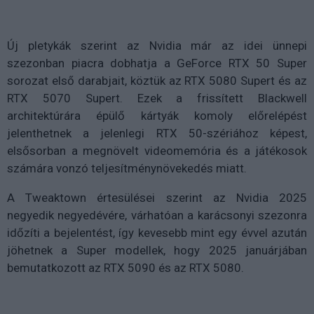
Új pletykák szerint az Nvidia már az idei ünnepi
szezonban piacra dobhatja a GeForce RTX 50 Super
sorozat első darabjait, köztük az RTX 5080 Supert és az
RTX 5070 Supert. Ezek a frissített Blackwell
architektúrára épülő kártyák komoly előrelépést
jelenthetnek a jelenlegi RTX 50-szériához képest,
elsősorban a megnövelt videomemória és a játékosok
számára vonzó teljesítménynövekedés miatt.
A Tweaktown értesülései szerint az Nvidia 2025
negyedik negyedévére, várhatóan a karácsonyi szezonra
időzíti a bejelentést, így kevesebb mint egy évvel azután
jöhetnek a Super modellek, hogy 2025 januárjában
bemutatkozott az RTX 5090 és az RTX 5080.