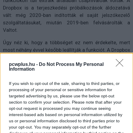
funkciókon túli extráik általában csapnivalóak voltak. A
Dropbox is a terjeszkedési próbálkozások áldozatává
vált: még 2020-ban indították el saját jelszókezelő
szolgáltatásukat, miután 2019-ben felvásárolták a
Valtot.
Úgy néz ki, hogy a többséget ez nem érdekelte, mert
most néhány évvel később leállítják a funkciót. A Dropbox
Passwords a kukába kerül, de tekintettel a helyzet kényes
pcwplus.hu -
Do Not Process My Personal
természetére, a jelszómenedzser kivezetése
Information
szakaszokban fog megtörténni.
If you wish to opt-out of the sale, sharing to third parties, or
processing of your personal or sensitive information for
targeted advertising by us, please use the below opt-out
Először augusztus 28-án átkapcsolják a felületet "csak
section to confirm your selection. Please note that after your
olvasható" módba, ami azt jelenti, hogy ugyan a korábban
opt-out request is processed you may continue seeing
betáplált infóinkhoz a továbbiakban is hozzáférhetünk,
interest-based ads based on personal information utilized by
us or personal information disclosed to third parties prior to
de új jelszavakat vagy jegyzeteket már nem vihetünk fel.
your opt-out. You may separately opt-out of the further
Ezzel egy időben az automata kitöltés is megszűnik,