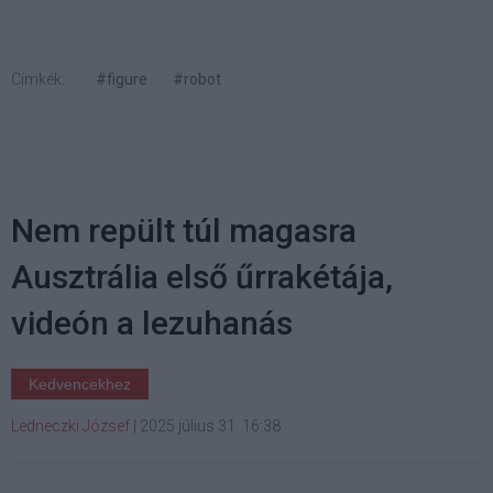
Címkék:
#figure
#robot
Nem repült túl magasra
Ausztrália első űrrakétája,
videón a lezuhanás
Kedvencekhez
Ledneczki József
|
2025 július 31. 16:38