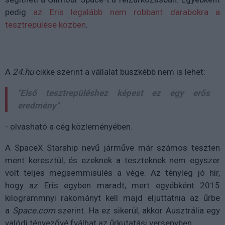
pedig
az Eris legalább nem robbant darabokra a
tesztrepülése közben
.
A
24.hu
cikke szerint a vállalat büszkébb nem is lehet:
"Első tesztrepüléshez képest ez egy erős
eredmény"
- olvasható a cég közleményében.
A SpaceX Starship nevű járműve már számos teszten
ment keresztül, és ezeknek a teszteknek nem egyszer
volt teljes megsemmisülés a vége. Az tényleg jó hír,
hogy az Eris egyben maradt, mert egyébként 2015
kilogrammnyi rakományt kell majd eljuttatnia az űrbe
a
Space.com
szerint. Ha ez sikerül, akkor Ausztrália egy
valódi tényezővé fválhat az űrkutatási versenyben.