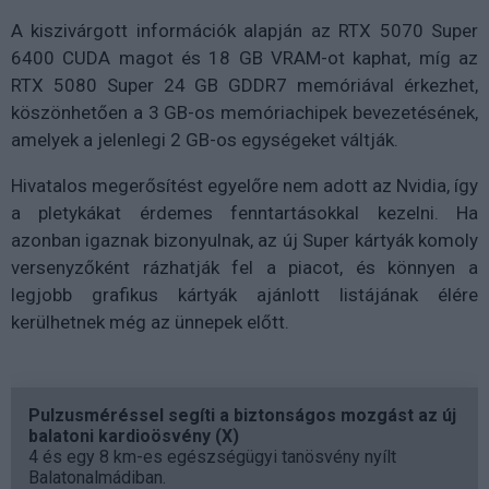
A kiszivárgott információk alapján az RTX 5070 Super
6400 CUDA magot és 18 GB VRAM-ot kaphat, míg az
RTX 5080 Super 24 GB GDDR7 memóriával érkezhet,
köszönhetően a 3 GB-os memóriachipek bevezetésének,
amelyek a jelenlegi 2 GB-os egységeket váltják.
Hivatalos megerősítést egyelőre nem adott az Nvidia, így
a pletykákat érdemes fenntartásokkal kezelni. Ha
azonban igaznak bizonyulnak, az új Super kártyák komoly
versenyzőként rázhatják fel a piacot, és könnyen a
legjobb grafikus kártyák ajánlott listájának élére
kerülhetnek még az ünnepek előtt.
Pulzusméréssel segíti a biztonságos mozgást az új
balatoni kardioösvény (X)
4 és egy 8 km-es egészségügyi tanösvény nyílt
Balatonalmádiban.