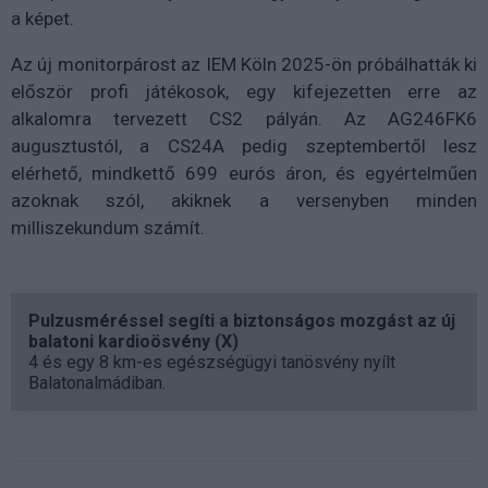
a képet.
Az új monitorpárost az IEM Köln 2025-ön próbálhatták ki
először profi játékosok, egy kifejezetten erre az
alkalomra tervezett CS2 pályán. Az AG246FK6
augusztustól, a CS24A pedig szeptembertől lesz
elérhető, mindkettő 699 eurós áron, és egyértelműen
azoknak szól, akiknek a versenyben minden
milliszekundum számít.
Pulzusméréssel segíti a biztonságos mozgást az új
balatoni kardioösvény (X)
4 és egy 8 km-es egészségügyi tanösvény nyílt
Balatonalmádiban.