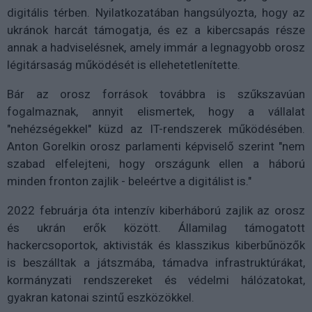
digitális térben. Nyilatkozatában hangsúlyozta, hogy az
ukránok harcát támogatja, és ez a kibercsapás része
annak a hadviselésnek, amely immár a legnagyobb orosz
légitársaság működését is ellehetetlenítette.
Bár az orosz források továbbra is szűkszavúan
fogalmaznak, annyit elismertek, hogy a vállalat
"nehézségekkel" küzd az IT-rendszerek működésében.
Anton Gorelkin orosz parlamenti képviselő szerint "nem
szabad elfelejteni, hogy országunk ellen a háború
minden fronton zajlik - beleértve a digitálist is."
2022 februárja óta intenzív kiberháború zajlik az orosz
és ukrán erők között. Államilag támogatott
hackercsoportok, aktivisták és klasszikus kiberbűnözők
is beszálltak a játszmába, támadva infrastruktúrákat,
kormányzati rendszereket és védelmi hálózatokat,
gyakran katonai szintű eszközökkel.