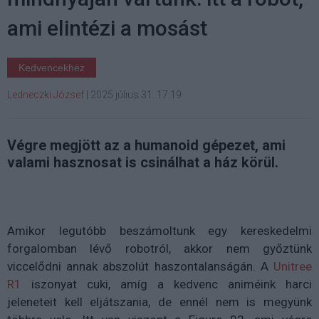
ami elintézi a mosást
Kedvencekhez
Ledneczki József
|
2025 július 31. 17:19
Végre megjött az a humanoid gépezet, ami
valami hasznosat is csinálhat a ház körül.
Amikor legutóbb beszámoltunk egy kereskedelmi
forgalomban lévő robotról, akkor nem győztünk
viccelődni annak abszolút haszontalanságán. A
Unitree
R1
iszonyat cuki, amíg a kedvenc animéink harci
jeleneteit kell eljátszania, de ennél nem is megyünk