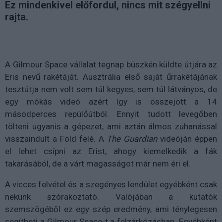
Ez mindenkivel előfordul, nincs mit szégyellni
rajta.
A Gilmour Space vállalat tegnap büszkén küldte útjára az
Eris nevű rakétáját. Ausztrália első saját űrrakétájának
tesztútja nem volt sem túl kegyes, sem túl látványos, de
egy mókás videó azért így is összejött a 14
másodperces repülőútból. Ennyit tudott levegőben
tölteni ugyanis a gépezet, ami aztán álmos zuhanással
visszaindult a Föld felé. A
The Guardian
videóján éppen
el lehet csípni az Erist, ahogy kiemelkedik a fák
takarásából, de a várt magasságot már nem éri el.
A vicces felvétel és a szegényes lendület egyébként csak
nekünk szórakoztató. Valójában a kutatók
szemszögéből ez egy szép eredmény, ami ténylegesen
segítheti a Gilmour Space-t a felzárkózásban. Egyébként