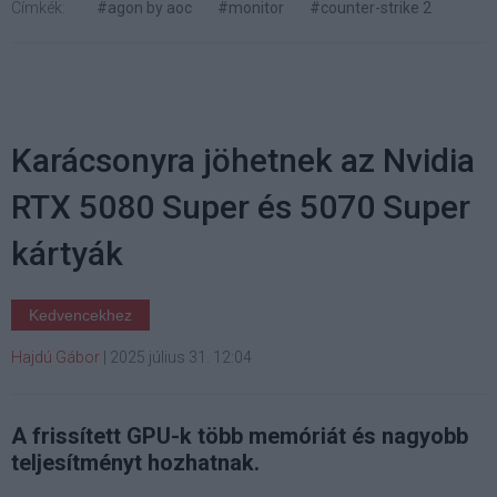
Címkék:
#agon by aoc
#monitor
#counter-strike 2
Karácsonyra jöhetnek az Nvidia
RTX 5080 Super és 5070 Super
kártyák
Kedvencekhez
Hajdú Gábor
|
2025 július 31. 12:04
A frissített GPU-k több memóriát és nagyobb
teljesítményt hozhatnak.