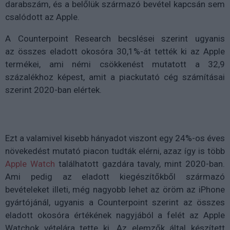
darabszám, és a belőlük származó bevétel kapcsán sem
csalódott az Apple.
A
Counterpoint Research becslései szerint ugyanis
az
összes eladott okosóra 30,1%-át tették ki az Apple
termékei, ami némi csökkenést mutatott a 32,9
százalékhoz képest, amit a piackutató cég számításai
szerint 2020-ban elértek.
Ezt a valamivel kisebb hányadot viszont egy 24%-os éves
növekedést mutató piacon tudták elérni, azaz így is több
Apple Watch
találhatott gazdára tavaly, mint 2020-ban.
Ami pedig az eladott kiegészítőkből származó
bevételeket illeti, még nagyobb lehet az öröm az iPhone
gyártójánál, ugyanis a
Counterpoint szerint
az összes
eladott okosóra értékének nagyjából a felét az Apple
Watchok vételára tette ki. Az elemzők által készített