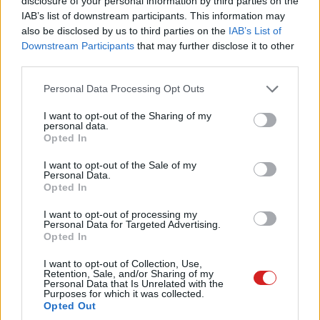
disclosure of your personal information by third parties on the
IAB’s list of downstream participants. This information may
also be disclosed by us to third parties on the
IAB’s List of
A Tesla vezére Ukrajnát tette fel tétként, de a
Downstream Participants
that may further disclose it to other
reakciókra ő sem számított. A mémek pedig
third parties.
már ellepték a közösségi oldalakat.
Please note that this website/app uses one or more Google
Personal Data Processing Opt Outs
services and may gather and store information including but
not limited to your visit or usage behaviour. You may click to
I want to opt-out of the Sharing of my
personal data.
grant or deny consent to Google and its third-party tags to
Opted In
Elon Musk, a világ leggazdagabb embere hétfőn harcra
use your data for below specified purposes in below Google
consent section.
hívta ki Vlagyimir Putyin orosz elnököt, amelynek tétje
I want to opt-out of the Sale of my
Personal Data.
nem kevesebb, mint Ukrajna sorsa. A különc milliárdos
Opted In
és a SpaceX űrkutatási vállalat alapítója a Twitteren -
I want to opt-out of processing my
ahol közismerten kiszámíthatatlan posztokat tesz közzé
Personal Data for Targeted Advertising.
- próbálta kiprovokálni, hogy az orosz vezető
Opted In
személyesen, és ne országa erőin keresztül tegye
I want to opt-out of Collection, Use,
próbára magát. A Tesla-vezér bejegyzéséből nem derül
Retention, Sale, and/or Sharing of my
Personal Data that Is Unrelated with the
ki, pontosan milyen megmérettetésre gondolt.
Purposes for which it was collected.
Opted Out