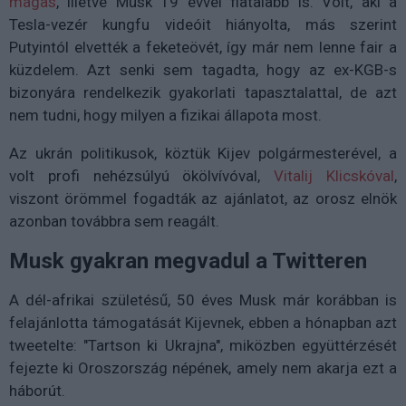
magas
, illetve Musk 19 évvel fiatalabb is. Volt, aki a
Tesla-vezér kungfu videóit hiányolta, más szerint
Putyintól elvették a feketeövét, így már nem lenne fair a
küzdelem. Azt senki sem tagadta, hogy az ex-KGB-s
bizonyára rendelkezik gyakorlati tapasztalattal, de azt
nem tudni, hogy milyen a fizikai állapota most.
Az ukrán politikusok, köztük Kijev polgármesterével, a
volt profi nehézsúlyú ökölvívóval,
Vitalij Klicskóval
,
viszont örömmel fogadták az ajánlatot, az orosz elnök
azonban továbbra sem reagált.
Musk gyakran megvadul a Twitteren
A dél-afrikai születésű, 50 éves Musk már korábban is
felajánlotta támogatását Kijevnek, ebben a hónapban azt
tweetelte: "Tartson ki Ukrajna", miközben együttérzését
fejezte ki Oroszország népének, amely nem akarja ezt a
háborút.