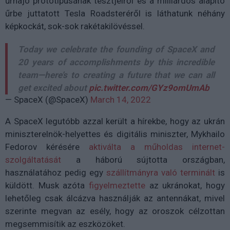
űrhajó prototípusának tesztjeiről és a milliárdos alapító
űrbe juttatott Tesla Roadsteréről is láthatunk néhány
képkockát, sok-sok rakétakilövéssel.
Today we celebrate the founding of SpaceX and
20 years of accomplishments by this incredible
team—here’s to creating a future that we can all
get excited about
pic.twitter.com/GYz9omUmAb
— SpaceX (@SpaceX)
March 14, 2022
A SpaceX legutóbb azzal került a hírekbe, hogy az ukrán
miniszterelnök-helyettes és digitális miniszter, Mykhailo
Fedorov kérésére
aktiválta a műholdas internet-
szolgáltatását
a háború sújtotta országban,
használatához pedig egy
szállítmányra való terminált
is
küldött. Musk azóta
figyelmeztette
az ukránokat, hogy
lehetőleg csak álcázva használják az antennákat, mivel
szerinte megvan az esély, hogy az oroszok célzottan
megsemmisítik az eszközöket.