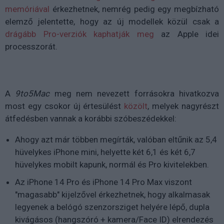
memóriával
érkezhetnek, nemrég pedig egy megbízható
elemző jelentette, hogy az új modellek közül csak a
drágább Pro-verziók kaphatják meg
az Apple idei
processzorát.
A
9to5Mac
meg nem nevezett forrásokra hivatkozva
most egy csokor új értesülést
közölt
, melyek nagyrészt
átfedésben vannak a korábbi szóbeszédekkel:
Ahogy azt már többen megírták, valóban eltűnik az 5,4
hüvelykes iPhone mini, helyette két 6,1 és két 6,7
hüvelykes mobilt kapunk, normál és Pro kivitelekben.
Az iPhone 14 Pro és iPhone 14 Pro Max viszont
"magasabb" kijelzővel érkezhetnek, hogy alkalmasak
legyenek a belógó szenzorsziget helyére lépő, dupla
kivágásos (hangszóró + kamera/Face ID) elrendezés