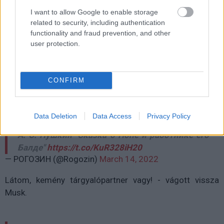
"Még zöldfülű, tejföl-bajszú
I want to allow Google to enable storage
related to security, including authentication
Vagy te hozzám, ördögfattyú,
functionality and fraud prevention, and other
De ne töltsük az időt,
user protection.
Győzd le öcsémet előbb."
Ты, бесенок, еще молоденек,
CONFIRM
Со мною тягаться слабенек;
Это было б лишь времени трата.
Обгони-ка сперва моего брата.
Data Deletion
Data Access
Privacy Policy
А. С. Пушкин "Сказка о Попе и работнике его
Балде"
https://t.co/KuR328iH20
— РОГОЗИН (@Rogozin)
March 14, 2022
Látom, kemény tárgyalópartner vagy! - vágott vissza
Musk.