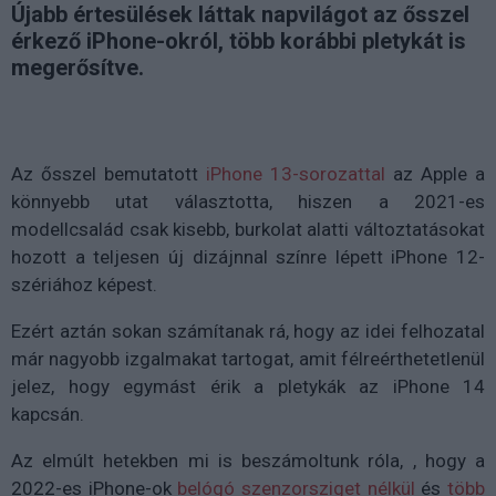
Újabb értesülések láttak napvilágot az ősszel
érkező iPhone-okról, több korábbi pletykát is
megerősítve.
Az ősszel bemutatott
iPhone 13-sorozattal
az Apple a
könnyebb utat választotta, hiszen a 2021-es
modellcsalád csak kisebb, burkolat alatti változtatásokat
hozott a teljesen új dizájnnal színre lépett iPhone 12-
szériához képest.
Ezért aztán sokan számítanak rá, hogy az idei felhozatal
már nagyobb izgalmakat tartogat, amit félreérthetetlenül
jelez, hogy egymást érik a pletykák az iPhone 14
kapcsán.
Az elmúlt hetekben mi is beszámoltunk róla, , hogy a
2022-es iPhone-ok
belógó szenzorsziget nélkül
és
több