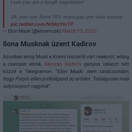
I see you are a tough negotiator!
Ok, you can have 10% more pay per view money.
pic.twitter.com/Nrbkz9IsTP
— Elon Musk (@elonmusk)
March 15, 2022
Ilona Musknak üzent Kadirov
Azonban amíg Musk a Kreml részéről várt reakciót, addig
a csecsen elnök,
Ramzán Kadirov
gúnyos választ tett
közzé a Telegramon: "
Elon Musk: nem tanácsolnám,
hogy Putyin ellen próbálgasd az erődet. Túlságosan más
súlycsoport vagytok
".