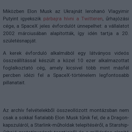
Miközben Elon Musk az Ukrajnát lerohanó Vlagyimir
Putyint igyekszik
párbajra hívni a Twitteren
, űrhajózási
cége, a SpaceX jeles évfordulót ünnepelhet: a vállalatot
2002 márciusában alapították, így idén tartja a 20.
születésnapját.
A kerek évforduló alkalmából egy látványos videós
összeállítással készült a közel 10 ezer alkalmazottat
foglalkoztató cég, amely kicsivel több mint másfél
percben idézi fel a SpaceX-történelem legfontosabb
pillanatait.
Az archív felvételekből összeollózott montázsban nem
csak a sokkal fiatalabb Elon Musk tűnik fel, de a Dragon-
kapszuláról, a Starlink-műholdak telepítéséről, a Starship-