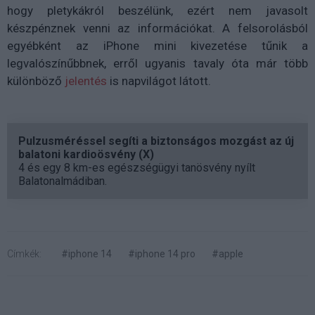
hogy pletykákról beszélünk, ezért nem javasolt
készpénznek venni az információkat. A felsorolásból
egyébként az iPhone mini kivezetése tűnik a
legvalószínűbbnek, erről ugyanis tavaly óta már több
különböző
jelentés
is napvilágot látott.
Pulzusméréssel segíti a biztonságos mozgást az új
balatoni kardioösvény (X)
4 és egy 8 km-es egészségügyi tanösvény nyílt
Balatonalmádiban.
Címkék:
#iphone 14
#iphone 14 pro
#apple