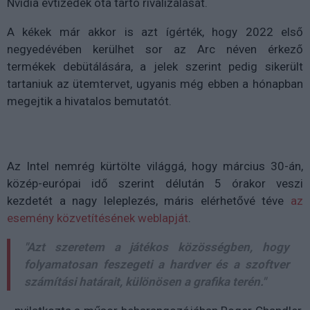
Nvidia évtizedek óta tartó rivalizálását.
A kékek már akkor is azt ígérték, hogy 2022 első
negyedévében kerülhet sor az Arc néven érkező
termékek debütálására, a jelek szerint pedig sikerült
tartaniuk az ütemtervet, ugyanis még ebben a hónapban
megejtik a hivatalos bemutatót.
Az Intel nemrég kürtölte világgá, hogy március 30-án,
közép-európai idő szerint délután 5 órakor veszi
kezdetét a nagy leleplezés, máris elérhetővé téve
az
esemény közvetítésének weblapját
.
"Azt szeretem a játékos közösségben, hogy
folyamatosan feszegeti a hardver és a szoftver
számítási határait, különösen a grafika terén."