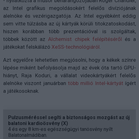
- nyilatkozta a műsor beharangozójában Roger Chandler,
az Intel grafikus megoldásokért felelős divíziójának
alelnöke és vezérigazgatója. Az Intel egyébként eddig
sem vitte túlzásba az új kártyák körüli titokzatoskodást,
hiszen korábban több prezentációval is szolgáltak,
többek között az
Alchemist chipek felépítéséről
és a
játékokat felskálázó
XeSS-technológiáról
.
Azt egyelőre lehetetlen megjósolni, hogy a kékek színre
lépése miként befolyásolja majd az évek óta tartó GPU-
hiányt, Raja Koduri, a vállalat videokártyákért felelős
alelnöke viszont januárban
több millió Intel-kártyát
ígért
a játékosoknak.
Pulzusméréssel segíti a biztonságos mozgást az új
balatoni kardioösvény (X)
4 és egy 8 km-es egészségügyi tanösvény nyílt
Balatonalmádiban.