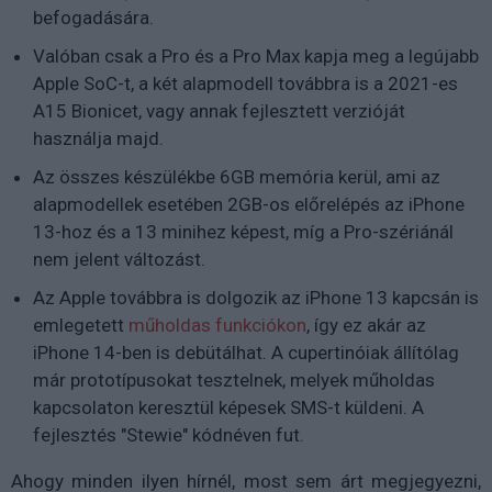
befogadására.
Valóban csak a Pro és a Pro Max kapja meg a legújabb
Apple SoC-t, a két alapmodell továbbra is a 2021-es
A15 Bionicet, vagy annak fejlesztett verzióját
használja majd.
Az összes készülékbe 6GB memória kerül, ami az
alapmodellek esetében 2GB-os előrelépés az iPhone
13-hoz és a 13 minihez képest, míg a Pro-szériánál
nem jelent változást.
Az Apple továbbra is dolgozik az iPhone 13 kapcsán is
emlegetett
műholdas funkciókon
, így ez akár az
iPhone 14-ben is debütálhat. A cupertinóiak állítólag
már prototípusokat tesztelnek, melyek műholdas
kapcsolaton keresztül képesek SMS-t küldeni. A
fejlesztés "Stewie" kódnéven fut.
Ahogy minden ilyen hírnél, most sem árt megjegyezni,