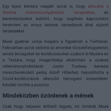
Egy kijevi kérésre reagált azzal is, hogy
aktiválta a
Starlink internetszolgáltatást Ukrajnában
, és
berendezéseket küldött, hogy segítsen kapcsolatot
teremteni az orosz katonai támadások által sújtott
területekkel.
Musk gyakran vonja magára a figyelmet a Twitteren.
Februárban azzal vádolta az amerikai tőzsdefelügyeletet,
amely bírságokat és korlátozásokat szabott ki Muskra és
a Teslára, hogy megpróbálja elnémítani a szabad
véleménynyilvánítását. Justin Trudeau kanadai
miniszterelnököt pedig Adolf Hitlerhez hasonlította a
Covid-korlátozások ellenzőit támogató üzenetében.
Később törölte a posztot.
Mindeközben özönlenek a mémek
Csak hogy teljesen érthető legyen, mi történik Musk