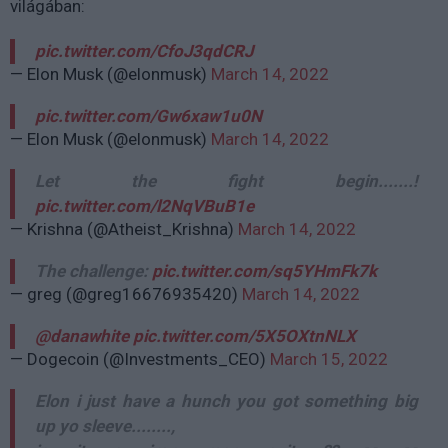
világában:
pic.twitter.com/CfoJ3qdCRJ
— Elon Musk (@elonmusk)
March 14, 2022
pic.twitter.com/Gw6xaw1u0N
— Elon Musk (@elonmusk)
March 14, 2022
Let the fight begin.......!
pic.twitter.com/l2NqVBuB1e
— Krishna (@Atheist_Krishna)
March 14, 2022
The challenge:
pic.twitter.com/sq5YHmFk7k
— greg (@greg16676935420)
March 14, 2022
@danawhite
pic.twitter.com/5X5OXtnNLX
— Dogecoin (@Investments_CEO)
March 15, 2022
Elon i just have a hunch you got something big
up yo sleeve........,