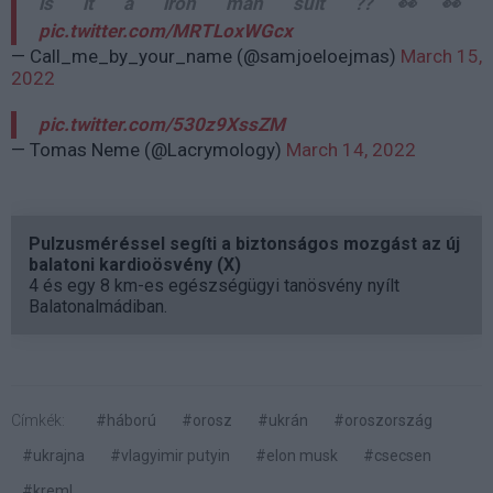
is it a iron man suit ??👀👀
pic.twitter.com/MRTLoxWGcx
— Call_me_by_your_name (@samjoeloejmas)
March 15,
2022
pic.twitter.com/530z9XssZM
— Tomas Neme (@Lacrymology)
March 14, 2022
Pulzusméréssel segíti a biztonságos mozgást az új
balatoni kardioösvény (X)
4 és egy 8 km-es egészségügyi tanösvény nyílt
Balatonalmádiban.
Címkék:
#háború
#orosz
#ukrán
#oroszország
#ukrajna
#vlagyimir putyin
#elon musk
#csecsen
#kreml