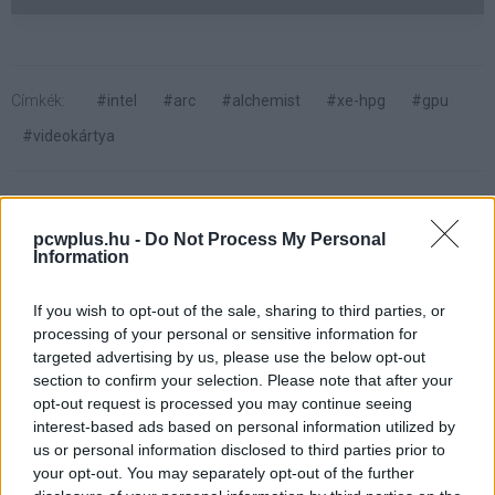
Címkék:
#intel
#arc
#alchemist
#xe-hpg
#gpu
#videokártya
pcwplus.hu -
Do Not Process My Personal
Information
Elon Musk megvadult a
If you wish to opt-out of the sale, sharing to third parties, or
Twitteren, párbajra hívta
processing of your personal or sensitive information for
targeted advertising by us, please use the below opt-out
Putyint, ez lett belőle
section to confirm your selection. Please note that after your
opt-out request is processed you may continue seeing
interest-based ads based on personal information utilized by
Kedvencekhez
us or personal information disclosed to third parties prior to
your opt-out. You may separately opt-out of the further
Sós Évi
|
2022 március 15. 09:07