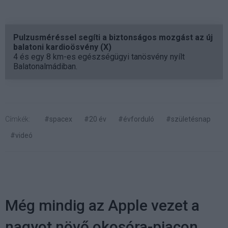
Pulzusméréssel segíti a biztonságos mozgást az új
balatoni kardioösvény (X)
4 és egy 8 km-es egészségügyi tanösvény nyílt
Balatonalmádiban.
Címkék:
#spacex
#20 év
#évforduló
#születésnap
#videó
Még mindig az Apple vezet a
nagyot növő okosóra-piacon