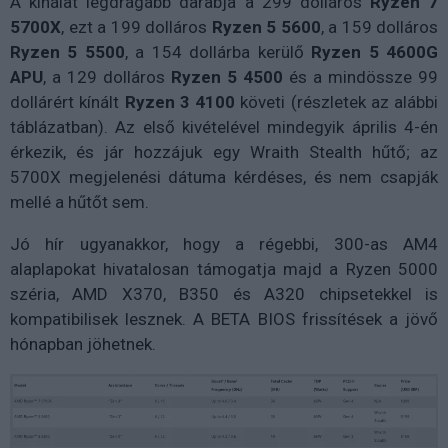
A kínálat legdrágább darabja a 299 dolláros
Ryzen 7
5700X
, ezt a 199 dolláros
Ryzen 5 5600
, a 159 dolláros
Ryzen 5 5500
, a 154 dollárba kerülő
Ryzen 5 4600G
APU
, a 129 dolláros
Ryzen 5 4500
és a mindössze 99
dollárért kínált
Ryzen 3 4100
követi (részletek az alábbi
táblázatban). Az első kivételével mindegyik április 4-én
érkezik, és jár hozzájuk egy Wraith Stealth hűtő; az
5700X megjelenési dátuma kérdéses, és nem csapják
mellé a hűtőt sem.
Jó hír ugyanakkor, hogy a régebbi, 300-as AM4
alaplapokat hivatalosan támogatja majd a Ryzen 5000
széria, AMD X370, B350 és A320 chipsetekkel is
kompatibilisek lesznek. A BETA BIOS frissítések a jövő
hónapban jöhetnek.