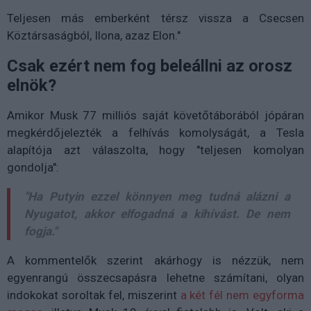
Teljesen más emberként térsz vissza a Csecsen
Köztársaságból, Ilona, azaz Elon."
Csak ezért nem fog beleállni az orosz
elnök?
Amikor Musk 77 milliós saját követőtáborából jópáran
megkérdőjelezték a felhívás komolyságát, a Tesla
alapítója azt válaszolta, hogy "teljesen komolyan
gondolja":
"Ha Putyin ezzel könnyen meg tudná alázni a
Nyugatot, akkor elfogadná a kihívást. De nem
fogja."
A kommentelők szerint akárhogy is nézzük, nem
egyenrangú összecsapásra lehetne számítani, olyan
indokokat soroltak fel, miszerint
a két fél nem egyforma