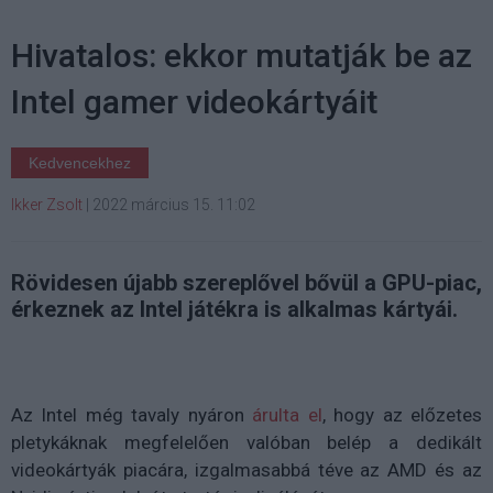
Hivatalos: ekkor mutatják be az
Intel gamer videokártyáit
Kedvencekhez
Ikker Zsolt
|
2022 március 15. 11:02
Rövidesen újabb szereplővel bővül a GPU-piac,
érkeznek az Intel játékra is alkalmas kártyái.
Az Intel még tavaly nyáron
árulta el
, hogy az előzetes
pletykáknak megfelelően valóban belép a dedikált
videokártyák piacára, izgalmasabbá téve az AMD és az