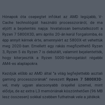
Hónapok óta csepegtet infókat az AMD legújabb, V-
Cache technológiát használó processzoráról, de ma
eljött a bejelentés napja: hivatalosan bemutatkozott a
Ryzen 7 5800X3D, ami április 20-án kerül forgalomba, és
épp annyit kérnek érte, amennyiért az 5800X-et vehettük
meg 2020-ban. Emellett egy rakás megfizethető Ryzen
3, Ryzen 5 és Ryzen 7 is debütált, valamint bejelentették,
hogy kiterjesztik a Ryzen 5000-támogatást régebbi
AM4-es alaplapokra.
Kezdjük előbb az AMD által "a világ legfejlettebb asztali
gaming processzorának" nevezett
Ryzen 7 5800X3D
-
vel, mely ugyan alacsonyabb órajellel üzemel, mint
elődje, de az extra L3 memóriának köszönhetően (96 MB
lesz összesen) sokkal szebben futhatnak vele a játékok.