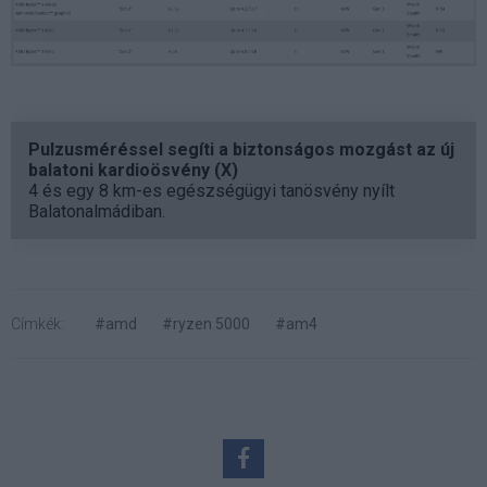
Pulzusméréssel segíti a biztonságos mozgást az új
balatoni kardioösvény (X)
4 és egy 8 km-es egészségügyi tanösvény nyílt
Balatonalmádiban.
Címkék:
#amd
#ryzen 5000
#am4