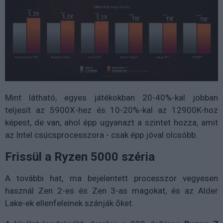
Mint látható, egyes játékokban 20-40%-kal jobban
teljesít az 5900X-hez és 10-20%-kal az 12900K-hoz
képest, de van, ahol épp ugyanazt a szintet hozza, amit
az Intel csúcsprocesszora - csak épp jóval olcsóbb.
Frissül a Ryzen 5000 széria
A további hat, ma bejelentett processzor vegyesen
használ Zen 2-es és Zen 3-as magokat, és az Alder
Lake-ek ellenfeleinek szánják őket.