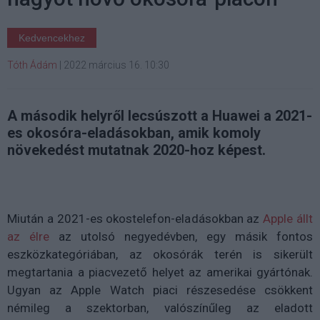
Kedvencekhez
Tóth Ádám
|
2022 március 16. 10:30
A második helyről lecsúszott a Huawei a 2021-
es okosóra-eladásokban, amik komoly
növekedést mutatnak 2020-hoz képest.
Miután a 2021-es okostelefon-eladásokban az
Apple állt
az élre
az utolsó negyedévben, egy másik fontos
eszközkategóriában, az okosórák terén is sikerült
megtartania a piacvezető helyet az amerikai gyártónak.
Ugyan az Apple Watch piaci részesedése csökkent
némileg a szektorban, valószínűleg az eladott