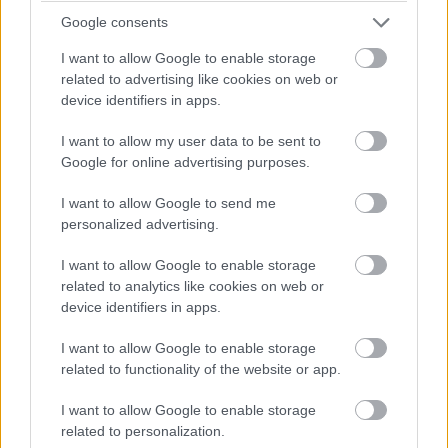
Google consents
"Ezennel kihívom Vlagyimir Putyint egy az egy elleni
I want to allow Google to enable storage
harcra. A tét Ukrajna" - írta Musk. "Elfogadjátok ezt a
related to advertising like cookies on web or
kihívást?" - tette hozzá oroszul, egyenesen a 69 éves
device identifiers in apps.
elnök
hivatalos angol nyelvű Twitter-fiókjához
szólva, aki
I want to allow my user data to be sent to
persze nincs jelen személyes profillal a Twitteren.
Google for online advertising purposes.
Вы согласны на этот бой?
@KremlinRussia_E
I want to allow Google to send me
— Elon Musk (@elonmusk)
March 14, 2022
personalized advertising.
Kemény orosz és csecsen reagálás
I want to allow Google to enable storage
related to analytics like cookies on web or
Dmitrij Rogozin, az Orosz Szövetségi Űrügynökség
device identifiers in apps.
vezetője folyamatosan tweetel az ukrán helyzettel
I want to allow Google to enable storage
kapcsolatban, és régóta üzengetnek egymásnak Muskkal
related to functionality of the website or app.
is a Twitteren. Így a Roszkoszmosz első embere sem
hagyta szó nélkül az esetet. A
Mese a pópáról meg
I want to allow Google to enable storage
Baldáról, a szolgájáról
című Puskin-műből idézett:
related to personalization.