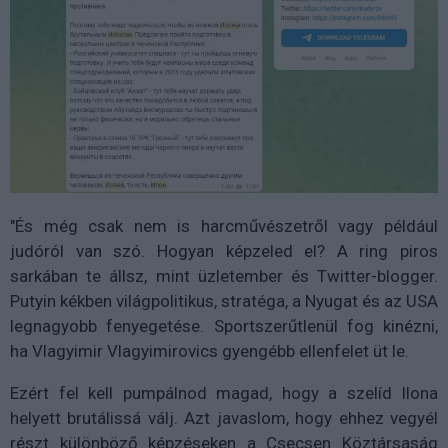
"És még csak nem is harcművészetről vagy például
judóról van szó. Hogyan képzeled el? A ring piros
sarkában te állsz, mint üzletember és Twitter-blogger.
Putyin kékben világpolitikus, stratéga, a Nyugat és az USA
legnagyobb fenyegetése. Sportszerűtlenül fog kinézni,
ha Vlagyimir Vlagyimirovics gyengébb ellenfelet üt le.
Ezért fel kell pumpálnod magad, hogy a szelíd Ilona
helyett brutálissá válj. Azt javaslom, hogy ehhez vegyél
részt különböző képzéseken a Csecsen Köztársaság