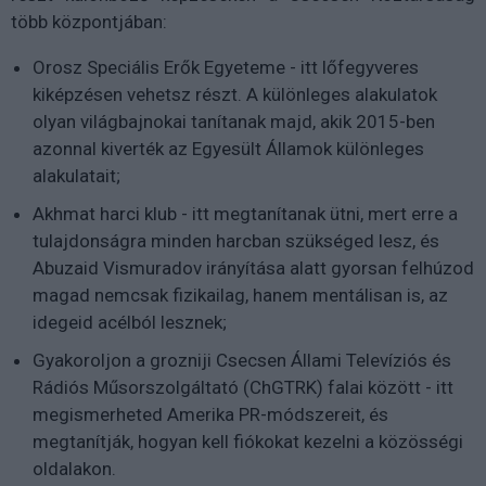
több központjában:
Orosz Speciális Erők Egyeteme - itt lőfegyveres
kiképzésen vehetsz részt. A különleges alakulatok
olyan világbajnokai tanítanak majd, akik 2015-ben
azonnal kiverték az Egyesült Államok különleges
alakulatait;
Akhmat harci klub - itt megtanítanak ütni, mert erre a
tulajdonságra minden harcban szükséged lesz, és
Abuzaid Vismuradov irányítása alatt gyorsan felhúzod
magad nemcsak fizikailag, hanem mentálisan is, az
idegeid acélból lesznek;
Gyakoroljon a grozniji Csecsen Állami Televíziós és
Rádiós Műsorszolgáltató (ChGTRK) falai között - itt
megismerheted Amerika PR-módszereit, és
megtanítják, hogyan kell fiókokat kezelni a közösségi
oldalakon.