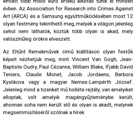
emiatt több millió euró értékű alkotás tűnik el minden
évben. Az Association for Research into Crimes Against
Art (ARCA) és a Samsung együttműködésében most 12
olyan festmény tekinthető meg, melyek a világon jelenleg
sehol nem láthatók, köztük több olyan is akad, mely
valószínűleg örökre elveszett.
Az Eltűnt Remekművek című kiállításon olyan festők
képeit nézhetjük meg, mint Vincent Van Gogh, Jean-
Baptiste Oudry, Paul Cézanne, William Blake, Ifjabb David
Teniers, Claude Monet, Jacob Jordaens, Barbora
Kyslikova vagy a magyar Nemes-Lampérth József.
Jelenleg mind a tizenkét mű holléte rejtély, van amelyiket
elloptak, volt amelyik magángyűjteménybe került,
ahonnan soha nem került elő és olyan is akadt, melynek
megsemmisítéséről szólnak a hírek.