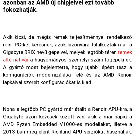
azonban az AMD új chipjeivel ezt tovább
fokozhatják.
Akik kicsi, de mégis remek teljesítménnyel rendelkező
mini PC-ket keresnek, azok bizonyára találkoztak már a
Gigabyte BRIX nevű gépeivel, melyek legtöbb téren
remek
alternatívái
a hagyományos személyi számítógépeknek.
A gyártó most bejelentette, hogy újabb lépést tesz a
konfigurációk modernizálása felé és az AMD Renoir
lapkáival szerelt konfigurációkat is kiad.
Noha a legtöbb PC gyártó már átállt a Renoir APU-kra, a
Gigabyte azon kevesek között van, akik a mai napig a
AMD Ryzen Embedded V1000-es modelleket, illetve a
2013-ban megjelent Richland APU verziókat használják.