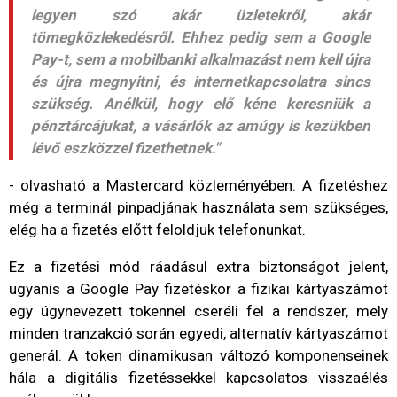
legyen szó akár üzletekről, akár
tömegközlekedésről. Ehhez pedig sem a Google
Pay-t, sem a mobilbanki alkalmazást nem kell újra
és újra megnyitni, és internetkapcsolatra sincs
szükség. Anélkül, hogy elő kéne keresniük a
pénztárcájukat, a vásárlók az amúgy is kezükben
lévő eszközzel fizethetnek."
- olvasható a Mastercard közleményében. A fizetéshez
még a terminál pinpadjának használata sem szükséges,
elég ha a fizetés előtt feloldjuk telefonunkat.
Ez a fizetési mód ráadásul extra biztonságot jelent,
ugyanis a Google Pay fizetéskor a fizikai kártyaszámot
egy úgynevezett tokennel cseréli fel a rendszer, mely
minden tranzakció során egyedi, alternatív kártyaszámot
generál. A token dinamikusan változó komponenseinek
hála a digitális fizetéssekkel kapcsolatos visszaélés