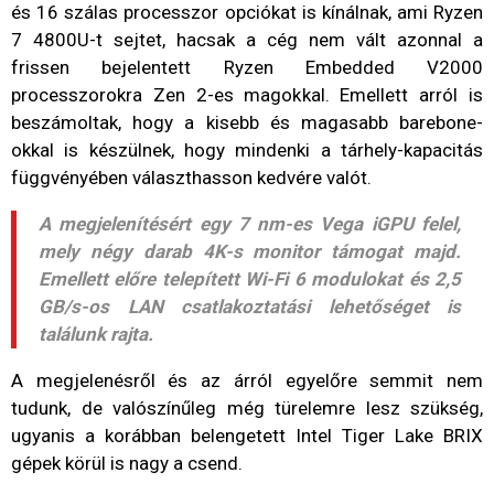
és 16 szálas processzor opciókat is kínálnak, ami Ryzen
7 4800U-t sejtet, hacsak a cég nem vált azonnal a
frissen bejelentett Ryzen Embedded V2000
processzorokra Zen 2-es magokkal. Emellett arról is
beszámoltak, hogy a kisebb és magasabb barebone-
okkal is készülnek, hogy mindenki a tárhely-kapacitás
függvényében választhasson kedvére valót.
A megjelenítésért egy 7 nm-es Vega iGPU felel,
mely négy darab 4K-s monitor támogat majd.
Emellett előre telepített Wi-Fi 6 modulokat és 2,5
GB/s-os LAN csatlakoztatási lehetőséget is
találunk rajta.
A megjelenésről és az árról egyelőre semmit nem
tudunk, de valószínűleg még türelemre lesz szükség,
ugyanis a korábban belengetett Intel Tiger Lake BRIX
gépek körül is nagy a csend.