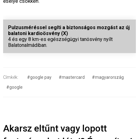
esélye csökken.
Pulzusméréssel segíti a biztonságos mozgást az új
balatoni kardioösvény (X)
4 és egy 8 km-es egészségügyi tanösvény nyílt
Balatonalmádiban.
Címkék:
#google pay
#mastercard
#magyarország
#google
Akarsz eltűnt vagy lopott