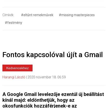
Címkék:
#eltűnt remekművek
#missing masterpieces
#festmény
Fontos kapcsolóval újít a Gmail
Kedvencekhez
Harangi László
|
2020 november 18. 06:59
A Google Gmail levelezője ezentúl új beállítást
kínál majd: eldönthetjük, hogy az
okosfunkciók hozzáférjenek-e az