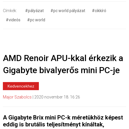
Címkék:
#pályázat
#pc world pályázat
#cikkíró
#videós
#pc world
AMD Renoir APU-kkal érkezik a
Gigabyte bivalyerős mini PC-je
Kedvencekhez
Major Szabolcs
|
2020 november 18. 16:26
A Gigabyte Brix mini PC-k méretükhöz képest
eddig is brutális teljesítményt kínáltak,