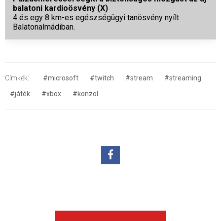
balatoni kardioösvény (X)
4 és egy 8 km-es egészségügyi tanösvény nyílt
Balatonalmádiban.
Címkék:
#microsoft
#twitch
#stream
#streaming
#játék
#xbox
#konzol