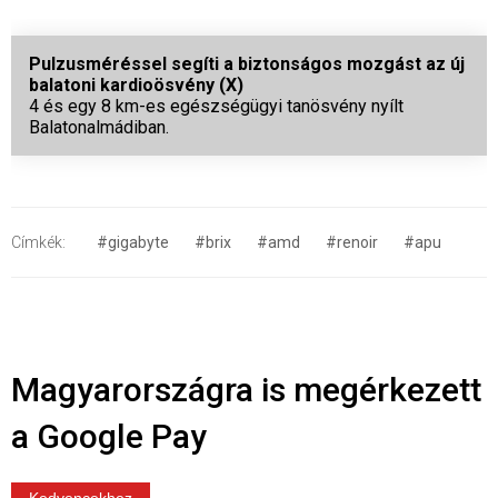
Pulzusméréssel segíti a biztonságos mozgást az új
balatoni kardioösvény (X)
4 és egy 8 km-es egészségügyi tanösvény nyílt
Balatonalmádiban.
Címkék:
#gigabyte
#brix
#amd
#renoir
#apu
Magyarországra is megérkezett
a Google Pay
Kedvencekhez