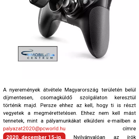
A nyeremények átvétele Magyarország területén belül
díjmentesen, csomagküldő szolgálaton keresztül
történik majd. Persze ehhez az kell, hogy ti is részt
vegyetek a megmérettetésen. Ehhez nem kell mást
tennetek, mint a pályamunkákat elküldeni e-mailben a
palyazat2020@pcworld.hu
címre
2020. december 15-ig.
Nyilvánvalóan az írók