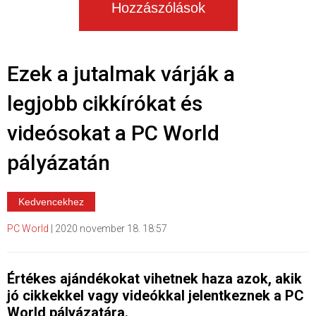
Hozzászólások
Ezek a jutalmak várják a
legjobb cikkírókat és
videósokat a PC World
pályázatán
Kedvencekhez
PC World
|
2020 november 18. 18:57
Értékes ajándékokat vihetnek haza azok, akik
jó cikkekkel vagy videókkal jelentkeznek a PC
World pályázatára.