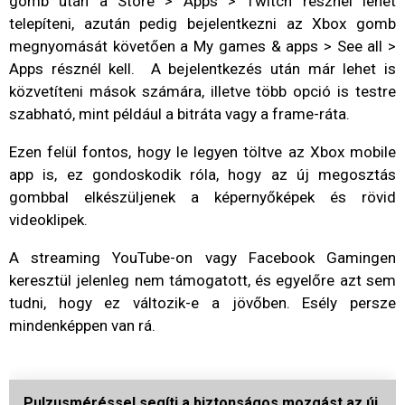
gomb után a Store > Apps > Twitch résznél lehet
telepíteni, azután pedig bejelentkezni az Xbox gomb
megnyomását követően a My games & apps > See all >
Apps résznél kell. A bejelentkezés után már lehet is
közvetíteni mások számára, illetve több opció is testre
szabható, mint például a bitráta vagy a frame-ráta.
Ezen felül fontos, hogy le legyen töltve az Xbox mobile
app is, ez gondoskodik róla, hogy az új megosztás
gombbal elkészüljenek a képernyőképek és rövid
videoklipek.
A streaming YouTube-on vagy Facebook Gamingen
keresztül jelenleg nem támogatott, és egyelőre azt sem
tudni, hogy ez változik-e a jövőben. Esély persze
mindenképpen van rá.
Pulzusméréssel segíti a biztonságos mozgást az új