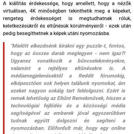
A kiállítás érdekessége, hogy amellett, hogy a nézők
virtuálisan, 4K minőségben tekinthetik meg a képeket,
rengeteg érdekességet is megtudhatnak róluk,
keletkezésükről és eltűnésük körülményeiről - ezek után
pedig besegíthetnek a képek utáni nyomozásba.
"Mielőtt elkezdnénk kirakni egy puzzle-t, fontos,
hogy az összes darab meglegyen - nem igaz?!
Ugyanez vonatkozik a bűncselekményekre,
valamint a rejtélyes eltűnésekre is. A
médiamegjelenésektől a Reddit fórumokig,
elképesztően sok helyen találunk nyomokat, ám
ezeket nagyon sokáig tart feldolgozni. Ezért is
remek lehetőség az Eltűnt Remekművek, hiszen a
technológiai fejlődés és a közösségi média
segítségével az emberek jóval egyszerűbben
tudnak együtt dolgozni és segíteni a
nyomozásban. Előfordult már, hogy egy online