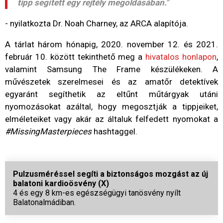
tipp segített egy rejtély megoldásában."
- nyilatkozta Dr. Noah Charney, az ARCA alapítója.
A tárlat három hónapig, 2020. november 12. és 2021.
február 10. között tekinthető meg a
hivatalos honlapon
,
valamint Samsung The Frame készülékeken. A
művészetek szerelmesei és az amatőr detektívek
egyaránt segíthetik az eltűnt műtárgyak utáni
nyomozásokat azáltal, hogy megosztják a tippjeiket,
elméleteiket vagy akár az általuk felfedett nyomokat a
#MissingMasterpieces
hashtaggel.
Pulzusméréssel segíti a biztonságos mozgást az új
balatoni kardioösvény (X)
4 és egy 8 km-es egészségügyi tanösvény nyílt
Balatonalmádiban.