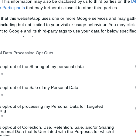
. This information may also be disclosed by us to third parties on the
IA
Participants
that may further disclose it to other third parties.
 that this website/app uses one or more Google services and may gath
including but not limited to your visit or usage behaviour. You may click 
 to Google and its third-party tags to use your data for below specifi
ogle consent section.
kkal, melyek közül a HX-jelzésű modellek ezúttal is
l Data Processing Opt Outs
ation laptopokba kerülhetnek, várhatóan valamely RTX
o opt-out of the Sharing of my personal data.
PU-k felépítése nem sokban különbözik az asztali
In
b P-mag + 16 db E-mag), az integrált GPU másodlagos,
zé esik, utóbbi a pillanatnyilag elérhető fogyasztási
o opt-out of the Sale of my Personal Data.
In
to opt-out of processing my Personal Data for Targeted
ing.
In
o opt-out of Collection, Use, Retention, Sale, and/or Sharing
ersonal Data that Is Unrelated with the Purposes for which it
lected.