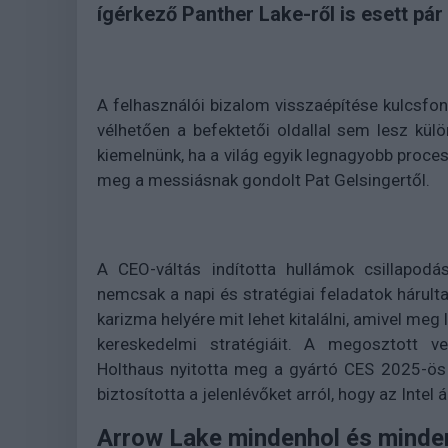
ígérkező Panther Lake-ről is esett pár
A felhasználói bizalom visszaépítése kulcsfon
vélhetően a befektetői oldallal sem lesz kü
kiemelnünk, ha a világ egyik legnagyobb proce
meg a messiásnak gondolt Pat Gelsingertől.
A CEO-váltás indította hullámok csillapodá
nemcsak a napi és stratégiai feladatok hárulta
karizma helyére mit lehet kitalálni, amivel meg
kereskedelmi stratégiáit. A megosztott ve
Holthaus nyitotta meg a gyártó CES 2025-ös 
biztosította a jelenlévőket arról, hogy az Intel 
Arrow Lake mindenhol és minde