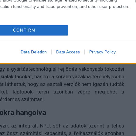
cation functionality and fraud prevention, and other user protection.
CONFIRM
Data Deletion
Data Access
Privacy Policy
gy a gyártástechnológiai fejlődés vékonyabb tokozási
kialakításokat, hanem a korább vázakba terebélyesebb
ár láthattuk, hogy az asztali verziók nem igazán tudták
öket, laptopok terén azonban végre megjöhet a
 érdemes számítani.
sokra hangolva
ik az integrált NPU, sőt az adatok szerint a teljes
t az össz számítási kapacitás, a felhasználók azonban