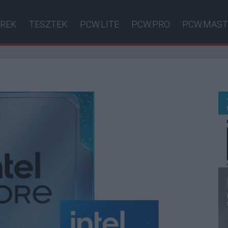
ÍREK
TESZTEK
PCW.LITE
PCW.PRO
PCW.MAST