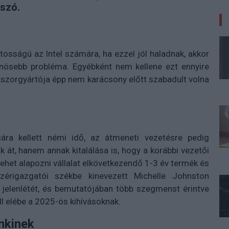
 szó.
tosságú az Intel számára, ha ezzel jól haladnak, akkor
lönösebb probléma. Egyébként nem kellene ezt ennyire
sszorgyártója épp nem karácsony előtt szabadult volna
sára kellett némi idő, az átmeneti vezetésre pedig
k át, hanem annak kitalálása is, hogy a korábbi vezetői
 lehet alapozni vállalat elkövetkezendő 1-3 év termék és
zérigazgatói székbe kinevezett Michelle Johnston
jelenlétét, és bemutatójában több szegmenst érintve
áll elébe a 2025-ös kihívásoknak.
nkinek