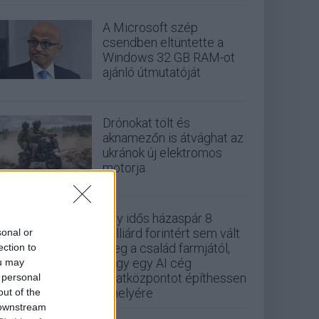
A Microsoft szép
csendben eltüntette a
Windows 32 GB RAM-ot
ajánló útmutatóját
Drónokat tölt és
aknamezőn is átvághat az
ukránok új elektromos
motorja
Egy idős házaspár 8
milliárd forintért sem vált
sonal or
meg a család farmjától,
ection to
hogy egy AI cég
ou may
adatközpontot építhessen
 personal
a helyére
out of the
 downstream