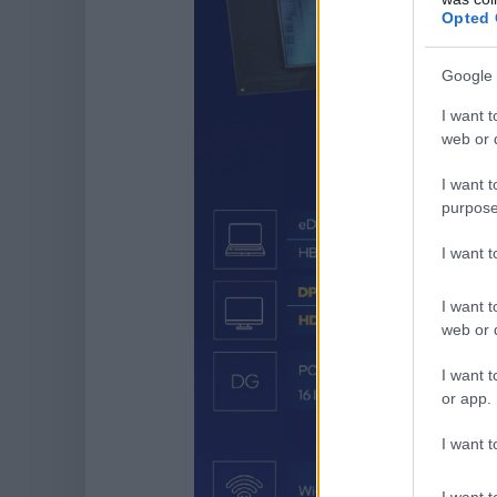
Opted 
Google 
I want t
web or d
I want t
purpose
I want 
I want t
web or d
I want t
or app.
I want t
I want t