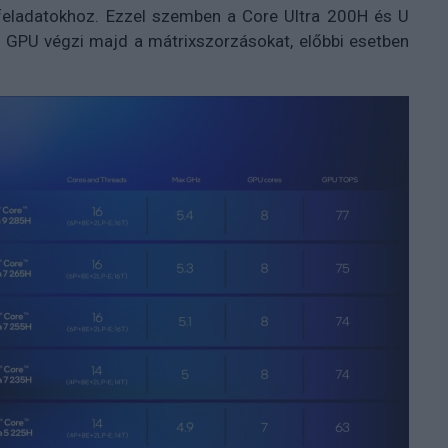
-feladatokhoz. Ezzel szemben a Core Ultra 200H és U
t GPU végzi majd a mátrixszorzásokat, előbbi esetben