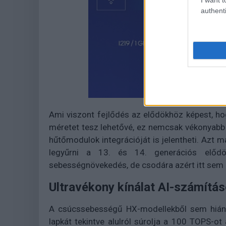
authenti
Ami viszont fejlődés az elődökhöz képest, ho
méretet tesz lehetővé, ez nemcsak vékonyabb 
hűtőmodulok integrációját is jelentheti. Azt m
legyűrni a 13. és 14. generációs előd
sebességnövekedés, de csodára azért itt sem
Ultravékony kínálat AI-számítá
A csúcssebességű HX-modellekből sem hiányz
lapkát tekintve alulról súrolja a 100 TOPS-o