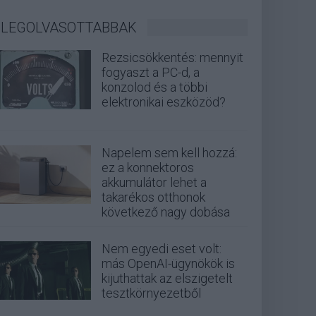
LEGOLVASOTTABBAK
Rezsicsökkentés: mennyit
fogyaszt a PC-d, a
konzolod és a többi
elektronikai eszközöd?
Napelem sem kell hozzá:
ez a konnektoros
akkumulátor lehet a
takarékos otthonok
következő nagy dobása
Nem egyedi eset volt:
más OpenAI-ügynökök is
kijuthattak az elszigetelt
tesztkörnyezetből