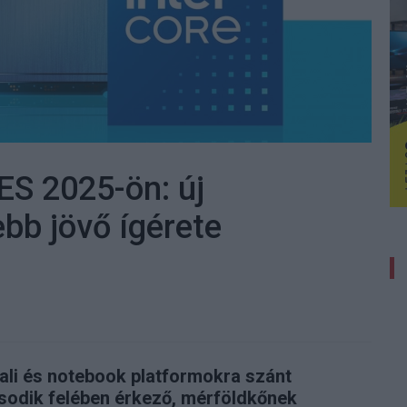
CES 2025-ön: új
bb jövő ígérete
ali és notebook platformokra szánt
ásodik felében érkező, mérföldkőnek