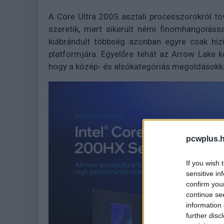
A Core Ultra 200S asztali processzorokról to
szeretik, mert sikerült némi finomhangoláss
kiábrándult többség azonban egyre csak hízi
platformjára. Egyelőre tehát az Arrow Lake k
hogy a közép- és alsókategóriás megoldásokka
pcwplus.h
If you wish 
sensitive in
confirm you
continue se
information 
further disc