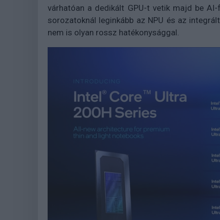
várhatóan a dedikált GPU-t vetik majd be AI
sorozatoknál leginkább az NPU és az integrál
nem is olyan rossz hatékonysággal.