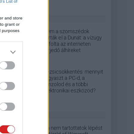
B’s List of
ZÖLD PÁLYA
er and store
to grant or
ed purposes
Nem a szomszédok
zárták el a Dunát: a vízügy
cáfolta az interneten
terjedő álhíreket
Rezsicsökkentés: mennyit
fogyaszt a PC-d, a
konzolod és a többi
elektronikai eszközöd?
GS HÍREK
Ha nem tartottatok lépést