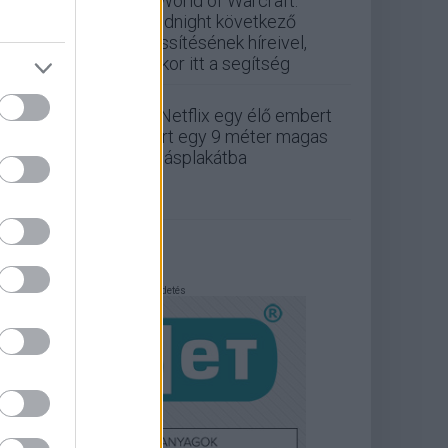
a World of Warcraft:
Midnight következő
frissítésének híreivel,
akkor itt a segítség
A Netflix egy élő embert
zárt egy 9 méter magas
óriásplakátba
Hirdetés