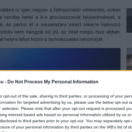
vábbra is igen vegyes a felhasználói vélekedés, sokan
al rendbe tenni a K-s processzorok teljesítményét, a
k, és pártol át a versenytárs sikert sikerre halmozó
ódnév nem hangzik túl jól, az Intel mégis hisz abban,
l helyre lehet hozni a termékcsalád renoméját.
u -
Do Not Process My Personal Information
to opt-out of the sale, sharing to third parties, or processing of your per
formation for targeted advertising by us, please use the below opt-out s
r selection. Please note that after your opt-out request is processed y
eing interest-based ads based on personal information utilized by us or
disclosed to third parties prior to your opt-out. You may separately opt-
losure of your personal information by third parties on the IAB’s list of