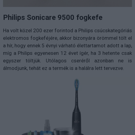
Philips Sonicare 9500 fogkefe
Ha volt közel 200 ezer forintod a Philips csúcskategóriás
elektromos fogkeféjére, akkor bizonyára örömmel tölt el
a hír, hogy ennek 5 évnyi várható élettartamot adott a lap,
míg a Philips egyenesen 12 évet ígér, ha 3 hetente csak
egyszer töltjük. Utólagos cseréről azonban ne is
álmodjunk, tehát ez a termék is a halálra lett tervezve.