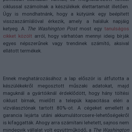
ciklussal számolnak a készülékek élettartamát illetően.
Úgy is mondhatnánk, hogy a kütyüink egy beépített
visszaszámlálóval érkezik, amely a haláluk napjáig
ketyeg. A
The Washington Post
most egy
tanulságos
cikket közölt
arról, hogy várhatóan mennyi ideig bírják
egyes népszerűnek vagy trendinek számító, aksival
ellátott termékek.
Ennek meghatározásához a lap először is átfutotta a
készülékekről megosztott műszaki adatokat, majd
maguknál a gyártóiknál érdeklődött, hogy hány töltési
ciklust bírnak, mielőtt a telepük kapacitása eléri a
vízválasztónak tartott 80%-ot. A cégeket emellett a
garancia lejárta utáni akkumulátorcsere-lehetőségekről
is kifaggatták. Ahogy arra számítani lehetett, sajnos nem
mindegyik vállalat volt együttműködő, a
The Washington