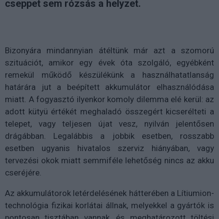
cseppet sem rózsás a helyzet.
Bizonyára mindannyian átéltünk már azt a szomorú
szituációt, amikor egy évek óta szolgáló, egyébként
remekül működő készülékünk a használhatatlanság
határára jut a beépített akkumulátor elhasználódása
miatt. A fogyasztó ilyenkor komoly dilemma elé kerül: az
adott kütyü értékét meghaladó összegért kicserélteti a
telepet, vagy teljesen újat vesz, nyilván jelentősen
drágábban. Legalábbis a jobbik esetben, rosszabb
esetben ugyanis hivatalos szerviz hiányában, vagy
tervezési okok miatt semmiféle lehetőség nincs az akku
cseréjére.
Az akkumulátorok letérdelésének hátterében a Lítiumion-
technológia fizikai korlátai állnak, melyekkel a gyártók is
pontosan tisztában vannak, és meghatározott töltési