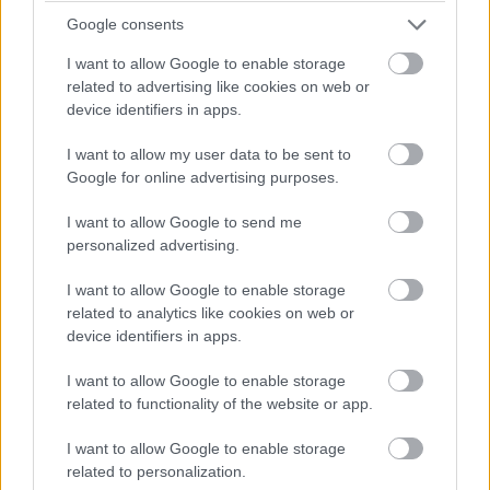
Google consents
Fitbit Charge 5
I want to allow Google to enable storage
related to advertising like cookies on web or
A Fitbit legújabb fitnesz-okosórája esetében a lap 4 éves
device identifiers in apps.
élettartamra számít, a gyártó viszont csak annyit közölt,
hogy "néhány száz feltöltés után" előfordulhat, hogy
I want to allow my user data to be sent to
többet kell töltenünk a kütyüt. A szerviz pedig nem lesz a
Google for online advertising purposes.
segítségünkre a cserében, így itt is adta magát a "halálra
I want to allow Google to send me
tervezve" besorolás.
personalized advertising.
I want to allow Google to enable storage
related to analytics like cookies on web or
device identifiers in apps.
I want to allow Google to enable storage
related to functionality of the website or app.
I want to allow Google to enable storage
related to personalization.