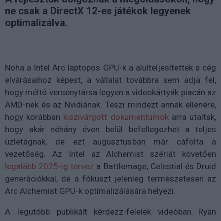
ne csak a DirectX 12-es játékok legyenek
optimalizálva.
Noha a Intel Arc laptopos GPU-k a alulteljesítettek a cég
elvárásaihoz képest, a vállalat továbbra sem adja fel,
hogy méltó versenytársa legyen a videokártyák piacán az
AMD-nek és az Nvidiának. Teszi mindezt annak ellenére,
hogy korábban
kiszivárgott dokumentumok
arra utaltak,
hogy akár néhány éven belül befellegezhet a teljes
üzletágnak, de ezt augusztusban már cáfolta a
vezetőség. Az Intel az Alchemist szériát követően
legalább 2025-ig tervez
a
Battlemage, Celestial és Druid
generációkkal, de a fókuszt jelenleg természetesen az
Arc Alchemist GPU-k optimalizálására helyezi.
A legutóbb publikált kérdezz-felelek videóban Ryan