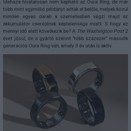
Idehaza hivatalosan nem kapható az Oura Ring, de már
több mint egymillió példányt adtak el belőle, melyek közül
minden egyes darab a szemetesben végzi majd az
akkumulátor cseréjének képtelensége miatt. S hogy ez
mennyi idő alatt következik be? A
The Washington Post
2
évet jósol, de a gyártó szerint "több százezer" második
generációs Oura Ring van, amely 3 év után is aktív.