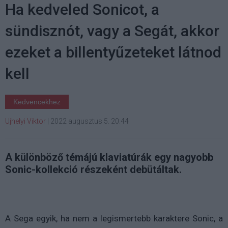
Ha kedveled Sonicot, a
sündisznót, vagy a Segát, akkor
ezeket a billentyűzeteket látnod
kell
Kedvencekhez
Ujhelyi Viktor
|
2022 augusztus 5. 20:44
A különböző témájú klaviatúrák egy nagyobb
Sonic-kollekció részeként debütáltak.
A Sega egyik, ha nem a legismertebb karaktere Sonic, a