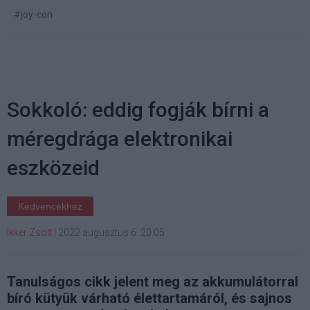
#joy-con
Sokkoló: eddig fogják bírni a
méregdrága elektronikai
eszközeid
Kedvencekhez
Ikker Zsolt
|
2022 augusztus 6. 20:05
Tanulságos cikk jelent meg az akkumulátorral
bíró kütyük várható élettartamáról, és sajnos