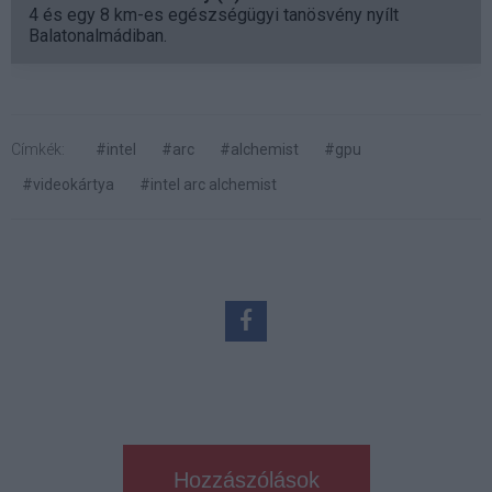
4 és egy 8 km-es egészségügyi tanösvény nyílt
Balatonalmádiban.
Címkék:
#intel
#arc
#alchemist
#gpu
#videokártya
#intel arc alchemist
Hozzászólások