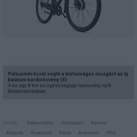
Pulzusméréssel segíti a biztonságos mozgást az új
balatoni kardioösvény (X)
4 és egy 8 km-es egészségügyi tanösvény nyílt
Balatonalmádiban.
Címkék:
#akkumulátor
#élettatam
#iphone
#airpods
#macbook
#tesla
#vanmoof
#the