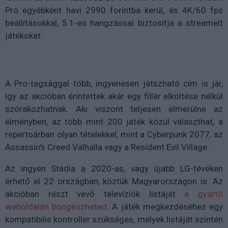
Pro egyébként havi 2990 forintba kerül, és 4K/60 fps
beállításokkal, 5.1-es hangzással biztosítja a streamelt
játékokat.
A Pro-tagsággal több, ingyenesen játszható cím is jár,
így az akcióban érintettek akár egy fillér elköltése nélkül
szórakozhatnak. Aki viszont teljesen elmerülne az
élményben, az több mint 200 játék közül választhat, a
repertoárban olyan tételekkel, mint a Cyberpunk 2077, az
Assassin's Creed Valhalla vagy a Resident Evil Village.
Az ingyen Stadia a 2020-as, vagy újabb LG-tévéken
érhető el 22 országban, köztük Magyarországon is. Az
akcióban részt vevő televíziók listáját
a gyártó
weboldalán böngészheted
. A játék megkezdéséhez egy
kompatibilis kontroller szükséges, melyek listáját szintén