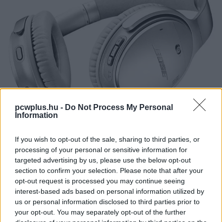
pcwplus.hu -
Do Not Process My Personal
Information
Dyson V8 vezeték nélküli porszívó
If you wish to opt-out of the sale, sharing to third parties, or
processing of your personal or sensitive information for
targeted advertising by us, please use the below opt-out
A Dyson V8-as vezeték nélküli porszívói a 100 ezer forint
section to confirm your selection. Please note that after your
feletti ársávban versenyeznek, így idehaza valószínűleg
opt-out request is processed you may continue seeing
nem sokan örülhetnek neki, hogy ezek a masinák a gyári
interest-based ads based on personal information utilized by
ígéret szerint 6 évig képesek ellátni a feladatukat, mielőtt
us or personal information disclosed to third parties prior to
az akku felvonja a fehér zászlót. A
WP
ugyanakkor arra
your opt-out. You may separately opt-out of the further