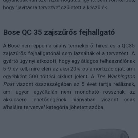
hogy "javításra tervezve" született a készülék.
Bose QC 35 zajszűrős fejhallgató
A Bose nem éppen a silány termékeiről híres, és a QC35
zajszűrős fejhallgatónál sem lazsálták el a tervezést. A
gyártó úgy nyilatkozott, hogy egy átlagos felhasználónak
5-9 év kell, mire eléri az aksi 20%-os amortizációját, ami
egyébként 500 töltési ciklust jelent. A
The Washington
Post
viszont összességében az 5 évet tartja reálisnak,
ami ugyan egyáltalán nem mondható rossznak, az
akkucsere lehetőségének hiányában viszont csak
a"halálra tervezve" kategória jöhetett szóba.