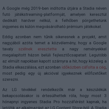
A Google még 2019-ben indította útjára a Stadia néven
futó játékstreaming-platformját, amelyen keresztül
dedikált hardver nélkül, a felhőben pörgethetünk
ingyenes és külön megvásárolható prémium játékokat.
Eddig azonban nem tűnik sikeresnek a projekt, amit
nagyjából azóta temet a közvélemény, hogy a Google
tavaly
szélnek eresztette
a nagy reményekkel
megalapított házon belüli fejlesztőcsapatait. Legutóbb
az elmúlt napokban kapott szárnyra a hír, hogy közeleg a
Stadia elkaszálása, ezt azonban
időközben cáfolta a cég
,
most pedig egy új akcióval igyekeznek előfizetőket
szerezni.
Az LG tévékkel rendelkezők már a készülékük
bekapcsolásakor is értesülhettek róla, hogy most 3
hónapnyi ingyenes Stadia Pro hozzáférést kapnak, ha
letöltik az alkalmazást az LG Content Store-ból. A Stadia