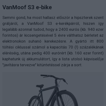
VanMoof S3 e-bike
Semmi gond, ha most hallasz először a hipszterek szent
gráljáról, a VanMoof S3 e-kerékpárról, hiszen így
legalább azonnal tudod, hogy a 2400 eurós (kb. 940 ezer
forintos) ár kicsengetésével 5 évre válthatsz bérletet az
elektronokon suhanó kerekezésre. A gyártó itt 800
töltési ciklussal számol a kapacitás 70 (!) százalékának
eléréséig, utána pedig 400 eurórért (kb. 160 ezer forint)
kaphatunk új akkumulátort, így a lista utolsó képviselője
"javításra tervezve" kitüntetéssel zárja a sort.