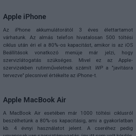
Apple iPhone
Az iPhone akkumulátorától 3 éves élettartamot
várhatunk. Az almás telefon hivatalosan 500 töltési
ciklus után éri el a 80%-os kapacitást, amikor is az iOS
Beállítások vonatkozó menüje már jelzi, hogy
szervizlátogatás szükséges. Mivel ez az Apple-
szervizekben rutinműveletnek számít
WP
a "javításra
tervezve" plecsnivel értékelte az iPhone-t.
Apple MacBook Air
A MacBook Air esetében már 1000 töltési ciklusról
beszélhetünk a 80%-os kapacitásig, ami a gyakorlatban
kb. 4 évnyi használatot jelent. A cseréhez pedig
ugyancsak van szerviztámogatás, így itt sem volt kérdés,