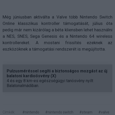
Még júniusban aktiválta a Valve több Nintendo Switch
Online klasszikus kontroller támogatását, július óta
pedig már nem kizárólag a béta kliensben lehet használni
a NES, SNES, Sega Genesis és a Nintendo 64 wireless
kontrollereket. A mostani frissítés ezeknek az
eszközöknek a támogatási rendszerét is megújította.
Pulzusméréssel segíti a biztonságos mozgást az új
balatoni kardioösvény (X)
4 és egy 8 km-es egészségügyi tanösvény nyílt
Balatonalmádiban.
Címkék:
#nintendo
#nintendo switch
#steam
#valve