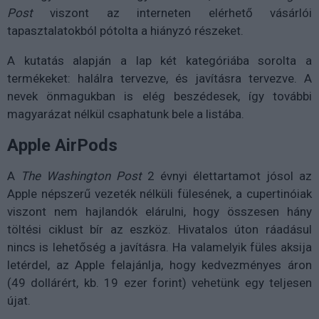
Post
viszont az interneten elérhető vásárlói
tapasztalatokból pótolta a hiányzó részeket.
A kutatás alapján a lap két kategóriába sorolta a
termékeket: halálra tervezve, és javításra tervezve. A
nevek önmagukban is elég beszédesek, így további
magyarázat nélkül csaphatunk bele a listába.
Apple AirPods
A
The Washington Post
2 évnyi élettartamot jósol az
Apple népszerű vezeték nélküli fülesének, a cupertinóiak
viszont nem hajlandók elárulni, hogy összesen hány
töltési ciklust bír az eszköz. Hivatalos úton ráadásul
nincs is lehetőség a javításra. Ha valamelyik füles aksija
letérdel, az Apple felajánlja, hogy kedvezményes áron
(49 dollárért, kb. 19 ezer forint) vehetünk egy teljesen
újat.