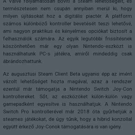
A Valve folyamatosan bővíti a Steam lehetőségeit, és
természetesen nem csupán annyiban merül ki, hogy
milyen újításokat hoz a digitális piactér. A platform
számos különböző kontroller bevetését teszi lehetővé,
ami nagyon praktikus és kényelmes opciókat biztosít a
felhasználók számára. Az egyik legutóbbi frissítésnek
köszönhetően már egy olyan Nintendo-eszközt is
használhatunk PC-s játékra, amiről mindeddig csak
ábrándozhattunk.
Az augusztusi Steam Client Beta ugyanis épp az imént
vázolt lehetőséget hozta magával, azaz a rendszer
ezentúl már támogatja a Nintendo Switch Joy-Con
kontrollereket. Sőt, az eszközöket külön-külön vagy
gamepadként egyesítve is használhatjuk. A Nintendo
Switch Pro kontrollerével már 2018 óta gyűrhetjük a
steames játékokat, de úgy tűnik, hogy a hibrid konzollal
együtt érkező Joy-Conok támogatására is van igény.