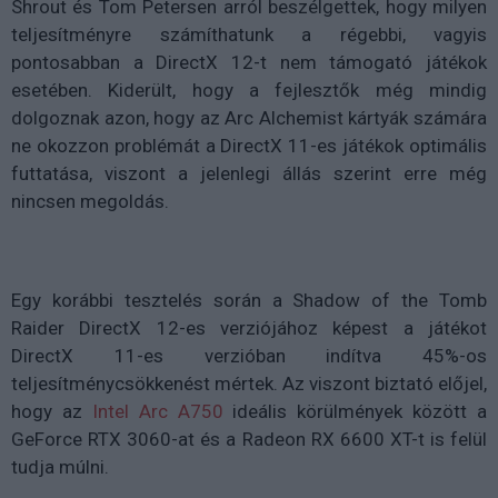
Shrout és Tom Petersen arról beszélgettek, hogy milyen
teljesítményre számíthatunk a régebbi, vagyis
pontosabban a DirectX 12-t nem támogató játékok
esetében. Kiderült, hogy a fejlesztők még mindig
dolgoznak azon, hogy az Arc Alchemist kártyák számára
ne okozzon problémát a DirectX 11-es játékok optimális
futtatása, viszont a jelenlegi állás szerint erre még
nincsen megoldás.
Egy korábbi tesztelés során a Shadow of the Tomb
Raider DirectX 12-es verziójához képest a játékot
DirectX 11-es verzióban indítva 45%-os
teljesítménycsökkenést mértek. Az viszont biztató előjel,
hogy az
Intel Arc A750
ideális körülmények között a
GeForce RTX 3060-at és a Radeon RX 6600 XT-t is felül
tudja múlni.