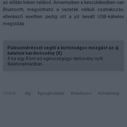
az előbbi linken találod. Amennyiben a készülékedben van
Bluetooth, megoldható a vezeték nélküli csatlakozás,
ellenkező esetben pedig ott a jól bevált USB-kábeles
megoldás.
Pulzusméréssel segíti a biztonságos mozgást az új
balatoni kardioösvény (X)
4 és egy 8 km-es egészségügyi tanösvény nyílt
Balatonalmádiban.
Címkék:
#lg
#google stadia
#stadia pro
#streaming