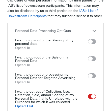
disclosure of your personal information by third parties on the
jutott, hogy nem lehet eldönteni a termék valós
IAB’s list of downstream participants. This information may
élettartamát, amiben komoly szerepe van, hogy a Dyson
also be disclosed by us to third parties on the
IAB’s List of
nem közli a töltési ciklusokra vonatkozó értéket. Cserébe
Downstream Participants
that may further disclose it to other
viszont van lehetőség az utólagos akkucserére, így a
third parties.
Dyson V8 javításra lett tervezve.
Please note that this website/app uses one or more Google
Personal Data Processing Opt Outs
services and may gather and store information including but
not limited to your visit or usage behaviour. You may click to
I want to opt-out of the Sharing of my
personal data.
grant or deny consent to Google and its third-party tags to
Opted In
use your data for below specified purposes in below Google
consent section.
I want to opt-out of the Sale of my
Personal Data.
Opted In
I want to opt-out of processing my
Personal Data for Targeted Advertising.
Opted In
I want to opt-out of Collection, Use,
Retention, Sale, and/or Sharing of my
Personal Data that Is Unrelated with the
Purposes for which it was collected.
Opted Out