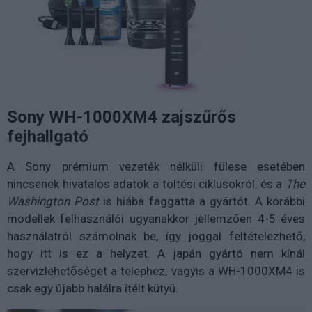
Sony WH-1000XM4 zajszűrős
fejhallgató
A Sony prémium vezeték nélküli fülese esetében
nincsenek hivatalos adatok a töltési ciklusokról, és a
The
Washington Post
is hiába faggatta a gyártót. A korábbi
modellek felhasználói ugyanakkor jellemzően 4-5 éves
használatról számolnak be, így joggal feltételezhető,
hogy itt is ez a helyzet. A japán gyártó nem kínál
szervizlehetőséget a telephez, vagyis a WH-1000XM4 is
csak egy újabb halálra ítélt kütyü.