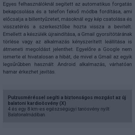
Egyes felhasználóknál segített az automatikus forgatás
bekapcsolása és a telefon fekvő módba fordítása, ami
előcsalja a billentyűzetet, másoknál egy kép csatolása és
visszatérés a szerkesztőbe hozta vissza a bevitelt.
Emellett a készülék újraindítása, a Gmail gyorsítótárának
törlése vagy az alkalmazás kényszerített leállítása is
átmeneti megoldást jelenthet. Egyelőre a Google nem
ismerte el hivatalosan a hibát, de mivel a Gmail az egyik
legsűrűbben használt Android alkalmazás, várhatóan
hamar érkezhet javítás.
Pulzusméréssel segíti a biztonságos mozgást az új
balatoni kardioösvény (X)
4 és egy 8 km-es egészségügyi tanösvény nyílt
Balatonalmádiban.