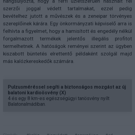
hangsúlyozta, hogy a férfi üzletszerűen használt fel
szerzői joggal védett tartalmakat, ezzel pedig
bevételhez jutott a művészek és a zeneipar törvényes
szereplőinek kárára. Egy önkormányzati képviselő arra is
felhívta a figyelmet, hogy a hamisított és engedély nélkül
forgalmazott termékek jelentős illegális profitot
termelhetnek. A hatóságok reményei szerint az ügyben
kiszabott büntetés elrettentő példaként szolgál majd
más kalózkereskedők számára.
Pulzusméréssel segíti a biztonságos mozgást az új
balatoni kardioösvény (X)
4 és egy 8 km-es egészségügyi tanösvény nyílt
Balatonalmádiban.