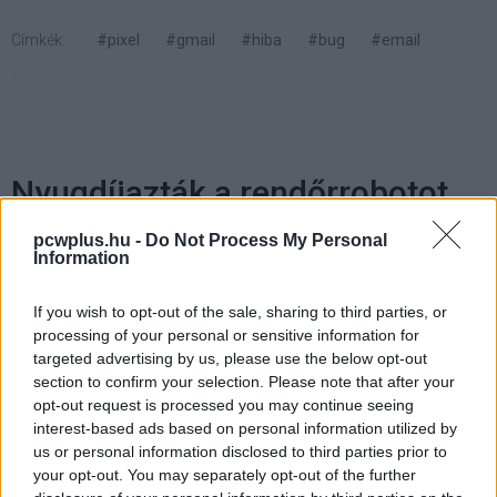
Címkék:
#pixel
#gmail
#hiba
#bug
#email
Nyugdíjazták a rendőrrobotot,
mert egy évig nem tartóztatott
pcwplus.hu -
Do Not Process My Personal
Information
le senkit
If you wish to opt-out of the sale, sharing to third parties, or
processing of your personal or sensitive information for
Kedvencekhez
targeted advertising by us, please use the below opt-out
section to confirm your selection. Please note that after your
Kelemen Richárd
|
2026 június 19. 07:33
opt-out request is processed you may continue seeing
interest-based ads based on personal information utilized by
us or personal information disclosed to third parties prior to
Nem nyújtott kielégítő eredményeket a
your opt-out. You may separately opt-out of the further
tesztidőszak alatt szegény DubBot.