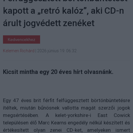
kapott a „retró kalóz”, aki CD-n
árult jogvédett zenéket
Kedvencekhez
Kelemen Richárd
|
2026 június 19. 06:32
Kicsit mintha egy 20 éves hírt olvasnánk.
Egy 47 éves brit férfit felfüggesztett börtönbüntetésre
ítéltek, miután bűnösnek vallotta magát szerzői jogok
megsértésében. A kelet-yorkshire-i East Cowick
településen élő Marc Kearns engedély nélkül készített és
értékesített olyan zenei CD-ket, amelyeken ismert