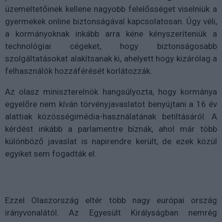
üzemeltetőinek kellene nagyobb felelősséget viselniük a
gyermekek online biztonságával kapcsolatosan. Úgy véli,
a kormányoknak inkább arra kéne kényszeríteniük a
technológiai cégeket, hogy biztonságosabb
szolgáltatásokat alakítsanak ki, ahelyett hogy kizárólag a
felhasználók hozzáférését korlátozzák.
Az olasz miniszterelnök hangsúlyozta, hogy kormánya
egyelőre nem kíván törvényjavaslatot benyújtani a 16 év
alattiak közösségimédia-használatának betiltásáról. A
kérdést inkább a parlamentre bíznák, ahol már több
különböző javaslat is napirendre került, de ezek közül
egyiket sem fogadták el.
Ezzel Olaszország eltér több nagy európai ország
irányvonalától. Az Egyesült Királyságban nemrég