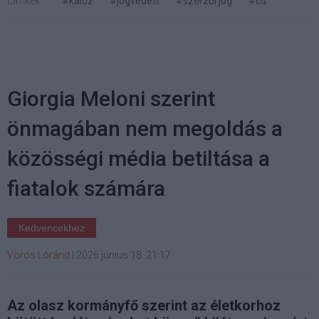
Címkék:
#kalóz
#jogvédett
#szerzői jog
#cd
Giorgia Meloni szerint
önmagában nem megoldás a
közösségi média betiltása a
fiatalok számára
Kedvencekhez
Vörös Lóránd
|
2026 június 18. 21:17
Az olasz kormányfő szerint az életkorhoz