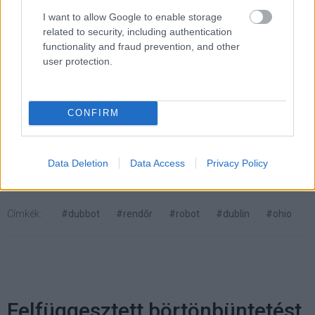
robotot a kaliforniai fejlesztőjének. A tervek szerint
I want to allow Google to enable storage
eredetileg két ilyen egységet is bevetettek volna, de
related to security, including authentication
végül a programot leállították.
functionality and fraud prevention, and other
user protection.
Pulzusméréssel segíti a biztonságos mozgást az új
balatoni kardioösvény (X)
CONFIRM
4 és egy 8 km-es egészségügyi tanösvény nyílt
Balatonalmádiban.
Data Deletion
Data Access
Privacy Policy
Címkék:
#dubbot
#rendőr
#robot
#dublin
#ohio
Felfüggesztett börtönbüntetést