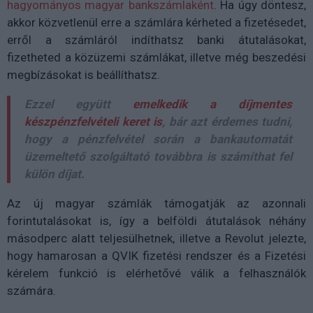
hagyományos magyar bankszámlaként
. Ha úgy döntesz,
akkor közvetlenül erre a számlára kérheted a fizetésedet,
erről a számláról indíthatsz banki átutalásokat,
fizetheted a közüzemi számlákat, illetve még beszedési
megbízásokat is beállíthatsz.
Ezzel együtt
emelkedik a díjmentes
készpénzfelvételi keret is
, bár azt érdemes tudni,
hogy a pénzfelvétel során a bankautomatát
üzemeltető szolgáltató továbbra is számíthat fel
külön díjat.
Az új magyar számlák támogatják az azonnali
forintutalásokat is, így a belföldi átutalások néhány
másodperc alatt teljesülhetnek, illetve a Revolut jelezte,
hogy hamarosan a QVIK fizetési rendszer és a Fizetési
kérelem funkció is elérhetővé válik a felhasználók
számára.