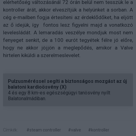
elérhetőség változásánál 72 órán belül nem tesszük le a
kontroller árát, akkor elveszítjük a helyünket a sorban. A
cég e-mailben fogja értesíteni az érdeklődőket, ha eljött
az ő idejük, így fontos lesz figyelni majd a vonatkozó
levelesládát. A lemaradás veszélye mondjuk most nem
fenyeget senkit, de a 100 eurót tegyétek félre jó előre,
hogy ne akkor jöjjön a meglepődés, amikor a Valve
hirtelen kiküldi a szerelmeslevelet.
Pulzusméréssel segíti a biztonságos mozgást az új
balatoni kardioösvény (X)
4 és egy 8 km-es egészségügyi tanösvény nyílt
Balatonalmádiban.
Címkék:
#steam controller
#valve
#kontroller