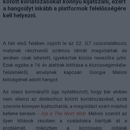
kötött korlátozásokat könnyű kijátszani, ezért
a hangsúlyt inkább a platformok felelősségére
kell helyezni.
A hét első felében zajlott le az 52. G7 csúcstalálkozó,
melynek résztvevői számos témát megvitattak és
amiben csak lehetett, igyekeztek közös nevezőre jutni.
Ezek egyike a 16 év alattiak kitiltása a közösségimédia-
felületekről, amelynek kapcsán Giorgia Meloni
kétségének adott hangot.
Az olasz kormányfő úgy nyilatkozott, hogy bár elvben
nem ellenzi az életkorhoz kötött korlátozásokat, azok
szerinte könnyen kijátszhatók, a megoldást ezért máshol
kellene keresni -
írja a The Next Web
. Meloni szerint az
ilyen tiltások részben a családokra hárítják át a
problémát, miközben a közösségi oldalak