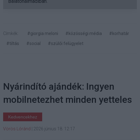
Balatonalmádiban.
Címkék:
#giorgia meloni
#közösségi média
#korhatár
#tiltás
#social
#szülői felügyelet
Nyárindító ajándék: Ingyen
mobilnetezhet minden yetteles
Kedvencekhez
Vörös Lóránd
|
2026 június 18. 12:17