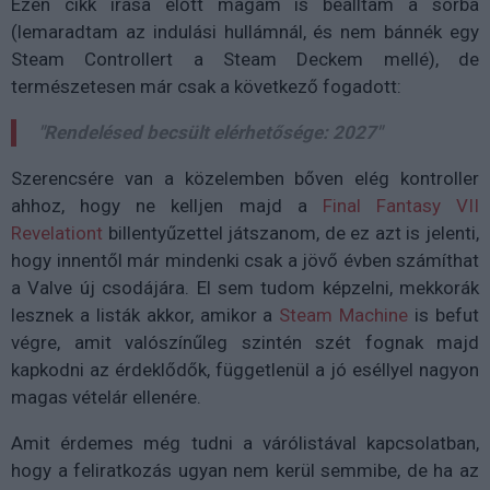
Ezen cikk írása előtt magam is beálltam a sorba
(lemaradtam az indulási hullámnál, és nem bánnék egy
Steam Controllert a Steam Deckem mellé), de
természetesen már csak a következő fogadott:
"Rendelésed becsült elérhetősége: 2027"
Szerencsére van a közelemben bőven elég kontroller
ahhoz, hogy ne kelljen majd a
Final Fantasy VII
Revelationt
billentyűzettel játszanom, de ez azt is jelenti,
hogy innentől már mindenki csak a jövő évben számíthat
a Valve új csodájára. El sem tudom képzelni, mekkorák
lesznek a listák akkor, amikor a
Steam Machine
is befut
végre, amit valószínűleg szintén szét fognak majd
kapkodni az érdeklődők, függetlenül a jó eséllyel nagyon
magas vételár ellenére.
Amit érdemes még tudni a várólistával kapcsolatban,
hogy a feliratkozás ugyan nem kerül semmibe, de ha az