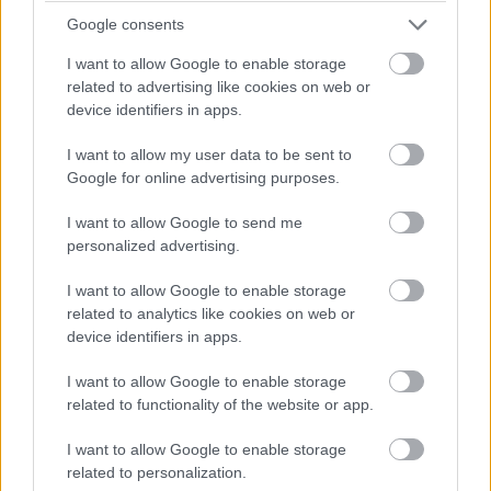
Google consents
I want to allow Google to enable storage
related to advertising like cookies on web or
A rendvédelmi szervek világszerte egyre több
device identifiers in apps.
technológiai eszközt - például arcfelismerő
rendszereket, drónokat és különféle robotokat -
I want to allow my user data to be sent to
próbálnak bevetni a bűnmegelőzés és a közbiztonság
Google for online advertising purposes.
javítása érdekében. Egyes helyeken például a Boston
I want to allow Google to send me
Dynamics által fejlesztett Spot robotkutyát is tesztelték,
personalized advertising.
amely veszélyes vagy instabil helyzetekben segítheti a
rendőrök munkáját.
I want to allow Google to enable storage
related to analytics like cookies on web or
device identifiers in apps.
I want to allow Google to enable storage
A dublini rendőrség szóvivője szerint a technológia
related to functionality of the website or app.
értékelése után arra jutottak, hogy a DubBot nem felelt
meg teljes mértékben az operatív elvárásoknak, ezért
I want to allow Google to enable storage
megszüntették a kísérleti programot, és visszaküldték a
related to personalization.