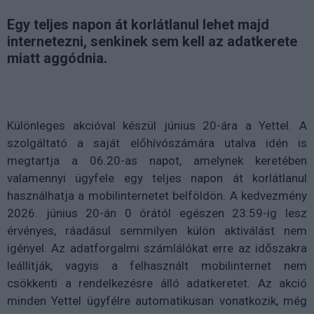
Egy teljes napon át korlátlanul lehet majd
internetezni, senkinek sem kell az adatkerete
miatt aggódnia.
Különleges akcióval készül június 20-ára a Yettel. A
szolgáltató a saját előhívószámára utalva idén is
megtartja a 06.20-as napot, amelynek keretében
valamennyi ügyfele egy teljes napon át korlátlanul
használhatja a mobilinternetet belföldön. A kedvezmény
2026. június 20-án 0 órától egészen 23:59-ig lesz
érvényes, ráadásul semmilyen külön aktiválást nem
igényel. Az adatforgalmi számlálókat erre az időszakra
leállítják, vagyis a felhasznált mobilinternet nem
csökkenti a rendelkezésre álló adatkeretet. Az akció
minden Yettel ügyfélre automatikusan vonatkozik, még