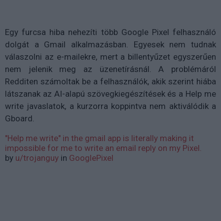
Egy furcsa hiba nehezíti több Google Pixel felhasználó
dolgát a Gmail alkalmazásban. Egyesek nem tudnak
válaszolni az e-mailekre, mert a billentyűzet egyszerűen
nem jelenik meg az üzenetírásnál. A problémáról
Redditen számoltak be a felhasználók, akik szerint hiába
látszanak az AI-alapú szövegkiegészítések és a Help me
write javaslatok, a kurzorra koppintva nem aktiválódik a
Gboard.
"Help me write" in the gmail app is literally making it
impossible for me to write an email reply on my Pixel.
by
u/trojanguy
in
GooglePixel