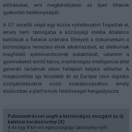
előírásokat, ami megkérdőjelezi az ilyen tiltások
gyakorlati hatékonyságát.
A G7 vezetői végül egy közös nyilatkozatot fogadtak el,
amely nem támogatja a közösségi média általános
betiltását a fiatalok számára. Ehelyett a dokumentum a
biztonságos tervezési elvek alkalmazását, az életkornak
megfelelő ajánlórendszerek kialakítását, valamint a
gyermekeket érintő káros, mesterséges intelligencia által
generált tartalmak elleni fellépést helyezi előtérbe. A
megközelítés így közelebb áll az Európai Unió digitális
szolgáltatásokról szóló szabályozásához, amely
elsősorban a platformok felelősségét hangsúlyozza.
Pulzusméréssel segíti a biztonságos mozgást az új
balatoni kardioösvény (X)
4 és egy 8 km-es egészségügyi tanösvény nyílt