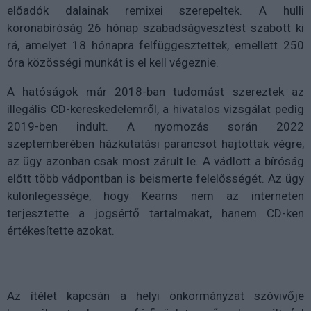
előadók dalainak remixei szerepeltek. A hulli
koronabíróság 26 hónap szabadságvesztést szabott ki
rá, amelyet 18 hónapra felfüggesztettek, emellett 250
óra közösségi munkát is el kell végeznie.
A hatóságok már 2018-ban tudomást szereztek az
illegális CD-kereskedelemről, a hivatalos vizsgálat pedig
2019-ben indult. A nyomozás során 2022
szeptemberében házkutatási parancsot hajtottak végre,
az ügy azonban csak most zárult le. A vádlott a bíróság
előtt több vádpontban is beismerte felelősségét. Az ügy
különlegessége, hogy Kearns nem az interneten
terjesztette a jogsértő tartalmakat, hanem CD-ken
értékesítette azokat.
Az ítélet kapcsán a helyi önkormányzat szóvivője