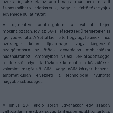
azokra is, akiknek az adott napra már nem maradt
felhasználható adatkeretük, vagy a feltöltőkártyájuk
egyenlege nullát mutat.
A díjmentes adatforgalom a vállalat teljes
mobilhálózatán, így az 5G-s lefedettségű területeken is
igénybe vehető. A Yettel kiemelte, hogy ügyfeleinek nincs
szükségük külön díjcsomagra vagy kiegészítő
szolgáltatásra az ötödik generációs mobilhálózat
használatához. Amennyiben valaki 5G-lefedettséggel
rendelkező helyen tartózkodik kompatibilis készülékkel,
valamint megfelelő SIM- vagy eSIM-kártyát használ,
automatikusan élvezheti a technológia nyújtotta
nagyobb sebességet.
A június 20-i akció során ugyanakkor egy szabály
változatlan marad, az egyes tarifacsomagokhoz tartozó