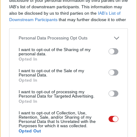
disclosure of your personal information by third parties on the
IAB’s list of downstream participants. This information may
also be disclosed by us to third parties on the
IAB’s List of
Downstream Participants
that may further disclose it to other
third parties.
Egy ohiói város, Dublin rendőrsége nyugdíjazta a DubBot
nevű robot rendőrt, miután az egyéves működése alatt
Please note that this website/app uses one or more Google
Personal Data Processing Opt Outs
services and may gather and store information including but
egyetlen letartóztatást sem hajtott végre, és egyetlen
not limited to your visit or usage behaviour. You may click to
I want to opt-out of the Sharing of my
bírságot sem szabott ki. A robot 2025 júliusában kezdte
personal data.
grant or deny consent to Google and its third-party tags to
meg szolgálatát a Rock Cress Parking Garage területén,
Opted In
use your data for below specified purposes in below Google
de 2026 május közepén kivonták a forgalomból.
consent section.
I want to opt-out of the Sale of my
Personal Data.
Opted In
I want to opt-out of processing my
Personal Data for Targeted Advertising.
Opted In
I want to opt-out of Collection, Use,
Retention, Sale, and/or Sharing of my
Personal Data that Is Unrelated with the
Purposes for which it was collected.
Opted Out