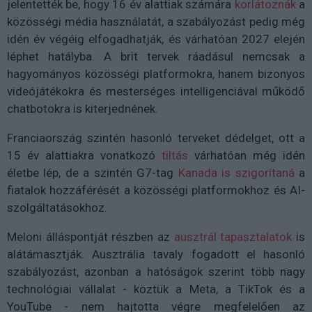
jelentették be, hogy 16 év alattiak számára
korlátoznák
a
közösségi média használatát, a szabályozást pedig még
idén év végéig elfogadhatják, és várhatóan 2027 elején
léphet hatályba. A brit tervek ráadásul nemcsak a
hagyományos közösségi platformokra, hanem bizonyos
videójátékokra és mesterséges intelligenciával működő
chatbotokra is kiterjednének.
Franciaország szintén hasonló terveket dédelget, ott a
15 év alattiakra vonatkozó
tiltás
várhatóan még idén
életbe lép, de a szintén G7-tag
Kanada is szigorítaná
a
fiatalok hozzáférését a közösségi platformokhoz és AI-
szolgáltatásokhoz.
Meloni álláspontját részben az
ausztrál tapasztalatok
is
alátámasztják. Ausztrália tavaly fogadott el hasonló
szabályozást, azonban a hatóságok szerint több nagy
technológiai vállalat - köztük a Meta, a TikTok és a
YouTube - nem hajtotta végre megfelelően az