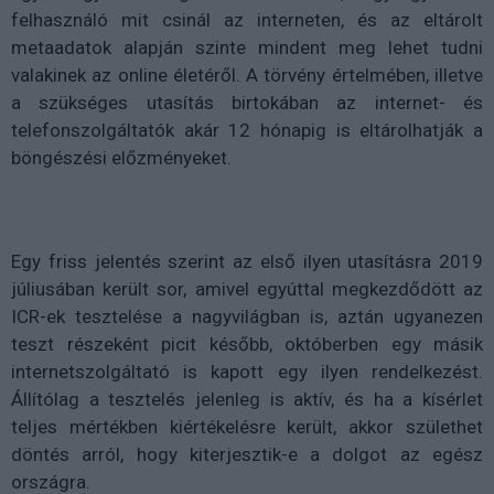
felhasználó mit csinál az interneten, és az eltárolt
metaadatok alapján szinte mindent meg lehet tudni
valakinek az online életéről. A törvény értelmében, illetve
a szükséges utasítás birtokában az internet- és
telefonszolgáltatók akár 12 hónapig is eltárolhatják a
böngészési előzményeket.
Egy friss jelentés szerint az első ilyen utasításra 2019
júliusában került sor, amivel egyúttal megkezdődött az
ICR-ek tesztelése a nagyvilágban is, aztán ugyanezen
teszt részeként picit később, októberben egy másik
internetszolgáltató is kapott egy ilyen rendelkezést.
Állítólag a tesztelés jelenleg is aktív, és ha a kísérlet
teljes mértékben kiértékelésre került, akkor születhet
döntés arról, hogy kiterjesztik-e a dolgot az egész
országra.