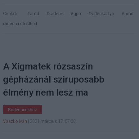
Címkék:
#amd
#radeon
#gpu
#videokártya
#amd
radeon rx 6700 xt
A Xigmatek rózsaszín
gépházánál sziruposabb
élmény nem lesz ma
Kedvencekhez
Vaszkó Iván
|
2021 március 17. 07:00