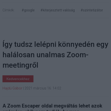
Címkék:
#google
#kiterjesztett valóság
#szintetizátor
Így tudsz lelépni könnyedén egy
halálosan unalmas Zoom-
meetingről
Kedvencekhez
Hajdú Gábor
|
2021 március 16. 14:02
A Zoom Escaper oldal megváltás lehet azok