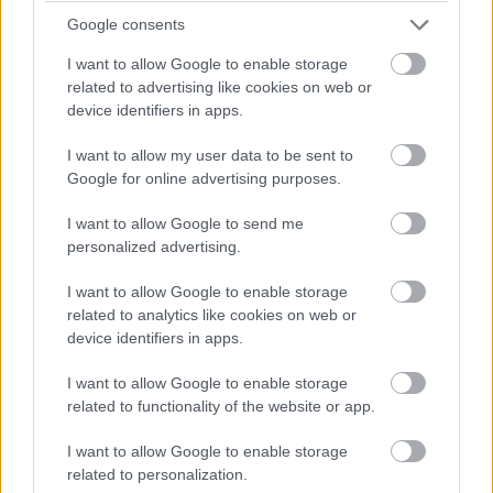
Gyakorlatilag egy komplett házi stúdió
Google consents
összerámolható egy weboldalra kattintva.
Erősen időrabló kísérlet, mi szóltunk!
I want to allow Google to enable storage
related to advertising like cookies on web or
device identifiers in apps.
I want to allow my user data to be sent to
AR Synth néven érhető el a Google kiterjesztett
Google for online advertising purposes.
valóságban tett zenés kísérlete, aminek nem is igazán az
a különlegessége, hogy öt ikonikus szintetizátorból
I want to allow Google to send me
personalized advertising.
varázsolhatunk egykettőre synthwave koncertet
magunknak, hanem az, hogy mindezt akár AR-ben is
I want to allow Google to enable storage
megtehetjük - már ha megvan az ehhez kompatibilis
related to analytics like cookies on web or
Android-eszközünk, azon pedig a
Google Play Services
device identifiers in apps.
for AR alkalmazás is telepítve lett.
I want to allow Google to enable storage
related to functionality of the website or app.
Az AR Synth más mobilokról vagy asztali gépekről,
böngészőn keresztül fekete-fehér négyzetrácsos 3D
I want to allow Google to enable storage
módban is kipróbálható. A lényeg, hogy bárhogyan is
related to personalization.
helyezzük el a négyzetrácsos mezőn a Moog