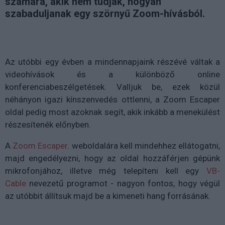
számára, akik nem tudják, hogyan
szabaduljanak egy szörnyű Zoom-hívásból.
Az utóbbi egy évben a mindennapjaink részévé váltak a
videohívások és a különböző online
konferenciabeszélgetések. Valljuk be, ezek közül
néhányon igazi kínszenvedés ottlenni, a Zoom Escaper
oldal pedig most azoknak segít, akik inkább a menekülést
részesítenék előnyben.
A
Zoom Escaper
. weboldalára kell mindehhez ellátogatni,
majd engedélyezni, hogy az oldal hozzáférjen gépünk
mikrofonjához, illetve még telepíteni kell egy
VB-
Cable
nevezetű programot - nagyon fontos, hogy végül
az utóbbit állítsuk majd be a kimeneti hang forrásának.