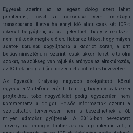
Egyesek szerint ez az egész dolog azért lehet
problémás, mivel a működése nem kellőképp
transzparens, illetve ha ennyi idő alatt csak két ICR-t
sikerült begyűjteni, az azt jelentheti, hogy a rendszer
nem működik megfelelőlen. Habár az titkos, hogy milyen
adatok kerülnek begyűjtésre a kísérlet során, a brit
belügyminisztérium szerint csak akkor lehet eltárolni
azokat, ha szükség van rájuk és arányos az elraktározás,
az ICR-ek pedig a bűnüldözés céljából lettek bevezetve.
Az Egyesült Királyság nagyobb szolgáltatói közül
egyedül a Vodafone erősítette meg, hogy nincs köze a
projtekhez, több nagyvállalat pedig egyszerűen nem
kommentálta a dolgot. Belsős információk szerint a
szolgáltatók törvényesen nem is beszélhetnek arról,
milyen adatokat gyűjtenek. A 2016-ban bevezetett
törvény már eddig is többek számára problémás volt, a
nagy titoktartás és az ICR-ek feltűnése pedig érthető