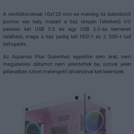
A ventilátoroknak 10x120 mm-es méretig tíz különböző
ponton van hely, mialatt a ház tetején fellelhető I/O
panelen két USB 3.0 és egy USB 2.0-ás bemenet
található, maga a ház pedig két HDD-t és 2 SSD-t tud
befogadni.
Az
Aquarius Plus Queenhez egyelőre s
em árat, sem
megjelenési dátumot nem jelentettek be, szóval jelen
pillanatban szívet melengető látványával kell beérnünk: