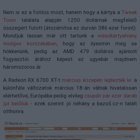
Nem is ez a fontos most, hanem hogy a kártya a
Tweak
Town
találata alapján 1250 dollárnak megfelelő
összegért futott (átszámítva ez durván 386 ezer forint).
Mondjuk lassan már ott tartunk a
videokártyahiány
ínséges korszakában
, hogy az ilyesmin meg se
hökkenünk, pedig az AMD 479 dolláros ajánlott
fogyasztói árához képest ez ugyebár majdnem
háromszoros ár.
A Radeon RX 6700 XT-t
március közepén leplezték le
: a
különféle változatok március 18-án válnak hivatalosan
elérhetővé, Európába pedig elvileg
csupán pár ezer darab
jut belőlük
- ezek szerint jó néhány a bazoš.cz-n talált
otthonra.