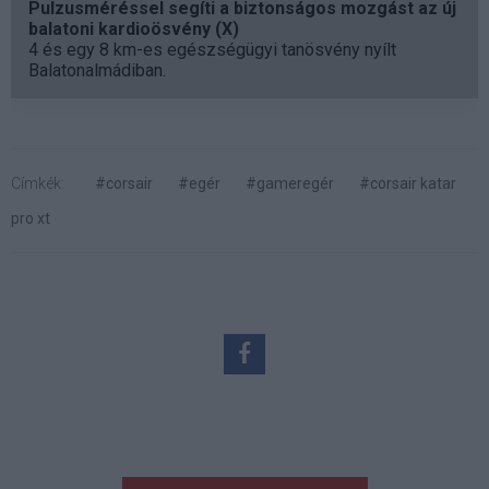
Pulzusméréssel segíti a biztonságos mozgást az új
balatoni kardioösvény (X)
4 és egy 8 km-es egészségügyi tanösvény nyílt
Balatonalmádiban.
Címkék:
#corsair
#egér
#gameregér
#corsair katar
pro xt