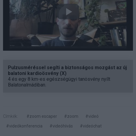
Pulzusméréssel segíti a biztonságos mozgást az új
balatoni kardioösvény (X)
4 és egy 8 km-es egészségügyi tanösvény nyílt
Balatonalmádiban.
Címkék:
#zoom escaper
#zoom
#videó
#videókonferencia
#videóhívás
#videóchat