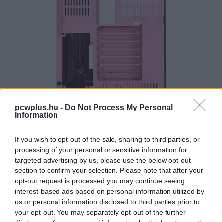
pcwplus.hu -
Do Not Process My Personal
Information
If you wish to opt-out of the sale, sharing to third parties, or
processing of your personal or sensitive information for
targeted advertising by us, please use the below opt-out
Pulzusméréssel segíti a biztonságos mozgást az új
section to confirm your selection. Please note that after your
balatoni kardioösvény (X)
4 és egy 8 km-es egészségügyi tanösvény nyílt
opt-out request is processed you may continue seeing
Balatonalmádiban.
interest-based ads based on personal information utilized by
us or personal information disclosed to third parties prior to
your opt-out. You may separately opt-out of the further