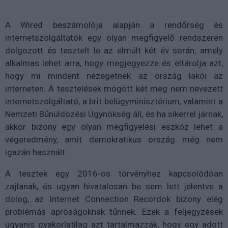
A Wired beszámolója alapján a rendőrség és
internetszolgáltatók egy olyan megfigyelő rendszeren
dolgozott és tesztelt le az elmúlt két év során, amely
alkalmas lehet arra, hogy megjegyezze és eltárolja azt,
hogy mi mindent nézegetnek az ország lakói az
interneten. A tesztelések mögött két meg nem nevezett
internetszolgáltató, a brit belügyminisztérium, valamint a
Nemzeti Bűnüldözési Ügynökség áll, és ha sikerrel járnak,
akkor bizony egy olyan megfigyelési eszköz lehet a
végeredmény, amit demokratikus ország még nem
igazán használt.
A tesztek egy 2016-os törvényhez kapcsolódóan
zajlanak, és ugyan hivatalosan be sem lett jelentve a
dolog, az Internet Connection Recordok bizony elég
problémás apróságoknak tűnnek. Ezek a feljegyzések
ugyanis gyakorlatilag azt tartalmazzák, hogy egy adott