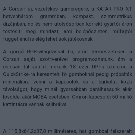
A Corsair új, vezetékes gameregere, a KATAR PRO XT
hetvenhárom grammban, kompakt, szimmetrikus
dizájnban, no és nem utolsósorban korrekt gyártói áron
testesíti meg mindazt, ami belépőszinten, műfajtól
függetlenül is elég lehet sok játékosnak.
A görgő RGB-világítással bír, amit természetesen a
Corsair saját szoftverével programozhatunk, ám a
csicsán túl van itt nekünk 18 ezer DPI-s szenzor, a
QuickStrike-ra keresztelt fő gomboknál pedig próbálták
minimálisra venni a kapcsolók és a burkolat közti
távolságot, hogy minél gyorsabban darálhassunk akár
lövölde, akár MOBA esetében.
Omron kapcsolói 50 millió
kattintásra vannak kalibrálva.
A 115,8x64,2x37,8 milliméteres, hat gombbal felszerelt