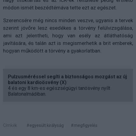
módon ismét beszédtémáva tette ezt az egészet.
Szerencsére még nincs minden veszve, ugyanis a tervek
szerint jövőre lesz esedékes a törvény felülvizsgálása,
ami azt jelentheti, hogy van esély az átláthatóság
javítására, és talán azt is megismerhetik a brit emberek,
hogyan működött a törvény a gyakorlatban.
Pulzusméréssel segíti a biztonságos mozgást az új
balatoni kardioösvény (X)
4 és egy 8 km-es egészségügyi tanösvény nyílt
Balatonalmádiban.
Címkék:
#egyesült királyság
#megfigyelés