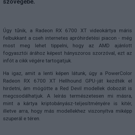
szövegébe.
Úgy tűnik, a Radeon RX 6700 XT videokártya máris
felbukkant a cseh internetes apróhirdetési piacon - még
most meg lehet tippelni, hogy az AMD ajánlott
fogyasztói árához képest hányszoros szorzóval, ezt az
infót a cikk végére tartogatjuk.
Ha igaz, amit a lenti képen látunk, úgy a PowerColor
Radeon RX 6700 XT Hellhound GPU-ját kezdték el
hirdetni, ám mögötte a Red Devil modellek dobozát is
megcsodálhatjuk. A leírás természetesen mi másra,
mint a kártya kriptobányász
-
teljesítményére is kitér,
illetve arra, hogy más modellekhez viszonyítva miképp
szuperál e téren.