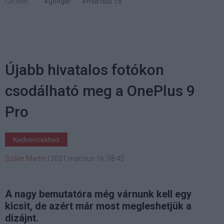
Címkék:
#google
#március 15
Újabb hivatalos fotókon
csodálható meg a OnePlus 9
Pro
Kedvencekhez
Száler Martin
|
2021 március 16. 08:45
A nagy bemutatóra még várnunk kell egy
kicsit, de azért már most megleshetjük a
dizájnt.