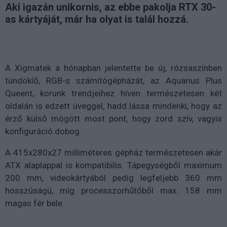
Aki igazán unikornis, az ebbe pakolja RTX 30-
as kártyáját, már ha olyat is talál hozzá.
A Xigmatek a hónapban jelentette be új, rózsaszínben
tündöklő, RGB-s számítógépházát, az
Aquarius Plus
Queent, korunk trendjeihez híven természetesen két
oldalán is edzett üveggel, hadd lássa mindenki, hogy az
érző külső mögött most pont, hogy zord szív, vagyis
konfiguráció dobog.
A 415x280x27 milliméteres gépház természetesen akár
ATX alaplappal is kompatibilis. Tápegységből maximum
200 mm, videokártyából pedig legfeljebb 360 mm
hosszúságú, míg processzorhűtőből max. 158 mm
magas fér bele.