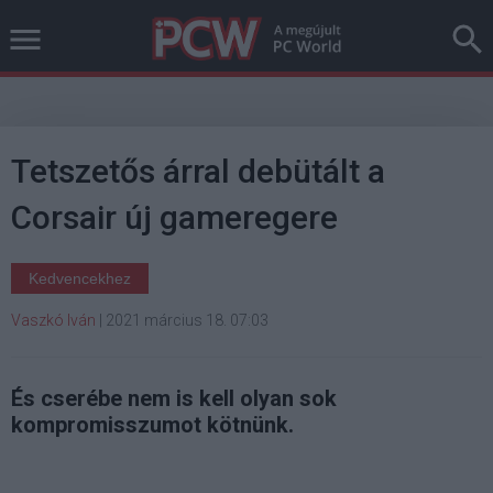
Tetszetős árral debütált a
Corsair új gameregere
Kedvencekhez
Vaszkó Iván
|
2021 március 18. 07:03
És cserébe nem is kell olyan sok
kompromisszumot kötnünk.