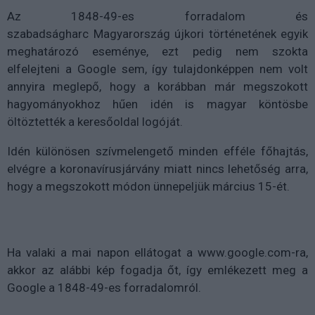
Az 1848-49-es forradalom és
szabadságharc Magyarország újkori történetének egyik
meghatározó eseménye, ezt pedig nem szokta
elfelejteni a Google sem, így tulajdonképpen nem volt
annyira meglepő, hogy a korábban már megszokott
hagyományokhoz hűen idén is magyar köntösbe
öltöztették a keresőoldal logóját.
Idén különösen szívmelengető minden efféle főhajtás,
elvégre a koronavírusjárvány miatt nincs lehetőség arra,
hogy a megszokott módon ünnepeljük március 15-ét.
Ha valaki a mai napon ellátogat a www.google.com-ra,
akkor az alábbi kép fogadja őt, így emlékezett meg a
Google a 1848-49-es forradalomról.