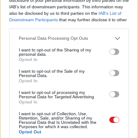
disclosure of your personal information by third parties on the
IAB’s list of downstream participants. This information may
Címkék:
#aquarius plus queen
#számítógépház
also be disclosed by us to third parties on the
IAB’s List of
Downstream Participants
that may further disclose it to other
#gépház
#pc
third parties.
Please note that this website/app uses one or more Google
Personal Data Processing Opt Outs
services and may gather and store information including but
not limited to your visit or usage behaviour. You may click to
I want to opt-out of the Sharing of my
personal data.
grant or deny consent to Google and its third-party tags to
Opted In
Jean-Michel Jarre is beájulna a
use your data for below specified purposes in below Google
consent section.
I want to opt-out of the Sale of my
Google AR szintiőrületétől, amit
Personal Data.
Opted In
te is ingyen kipróbálhatsz
I want to opt-out of processing my
Personal Data for Targeted Advertising.
Opted In
Kedvencekhez
I want to opt-out of Collection, Use,
Retention, Sale, and/or Sharing of my
Vaszkó Iván
|
2021 március 16. 17:30
Personal Data that Is Unrelated with the
Purposes for which it was collected.
Opted Out