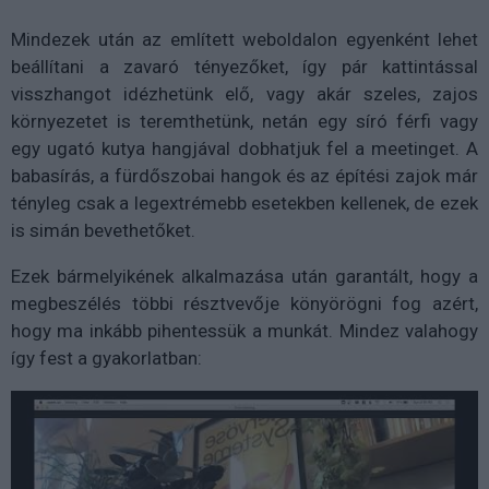
Mindezek után az említett weboldalon egyenként lehet
beállítani a zavaró tényezőket, így pár kattintással
visszhangot idézhetünk elő, vagy akár szeles, zajos
környezetet is teremthetünk, netán egy síró férfi vagy
egy ugató kutya hangjával dobhatjuk fel a meetinget. A
babasírás, a fürdőszobai hangok és az építési zajok már
tényleg csak a legextrémebb esetekben kellenek, de ezek
is simán bevethetőket.
Ezek bármelyikének alkalmazása után garantált, hogy a
megbeszélés többi résztvevője könyörögni fog azért,
hogy ma inkább pihentessük a munkát. Mindez valahogy
így fest a gyakorlatban: