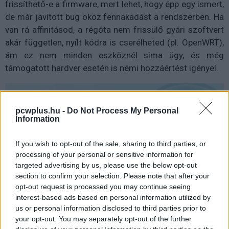
frissíthető-e a firmware, mert lehet, hogy épp egy ismert,
de már javított bug okoz fennakadást a rendszerben. Ha
van rá affinitásod, a régóta nem frissülő gyári szoftvert
akár független, nyílt kódra is cserélheted (pl. OpenWRT),
ám ez nem minden eszköznél sima ügy, és még
támogatott hardver esetén is némi hozzáértést igényel.
pcwplus.hu -
Do Not Process My Personal
Information
If you wish to opt-out of the sale, sharing to third parties, or
processing of your personal or sensitive information for
targeted advertising by us, please use the below opt-out
section to confirm your selection. Please note that after your
opt-out request is processed you may continue seeing
interest-based ads based on personal information utilized by
us or personal information disclosed to third parties prior to
Blokkoló tényezők
your opt-out. You may separately opt-out of the further