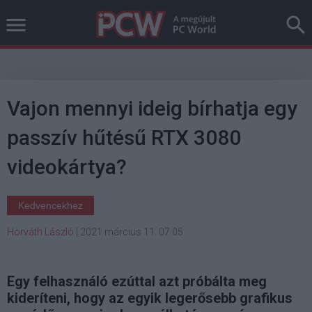
Vajon mennyi ideig bírhatja egy
passzív hűtésű RTX 3080
videokártya?
Kedvencekhez
Horváth László
|
2021 március 11. 07:05
Egy felhasználó ezúttal azt próbálta meg
kideríteni, hogy az egyik legerősebb grafikus