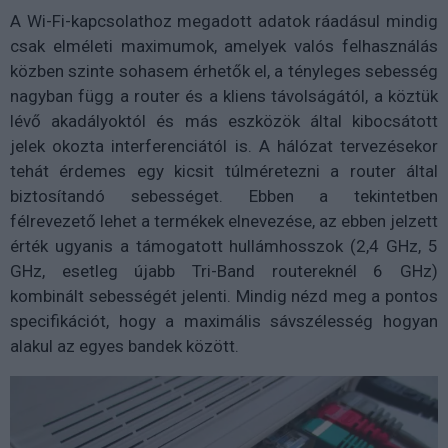
A Wi-Fi-kapcsolathoz megadott adatok ráadásul mindig
csak elméleti maximumok, amelyek valós felhasználás
közben szinte sohasem érhetők el, a tényleges sebesség
nagyban függ a router és a kliens távolságától, a köztük
lévő akadályoktól és más eszközök által kibocsátott
jelek okozta interferenciától is. A hálózat tervezésekor
tehát érdemes egy kicsit túlméretezni a router által
biztosítandó sebességet. Ebben a tekintetben
félrevezető lehet a termékek elnevezése, az ebben jelzett
érték ugyanis a támogatott hullámhosszok (2,4 GHz, 5
GHz, esetleg újabb Tri-Band routereknél 6 GHz)
kombinált sebességét jelenti. Mindig nézd meg a pontos
specifikációt, hogy a maximális sávszélesség hogyan
alakul az egyes bandek között.