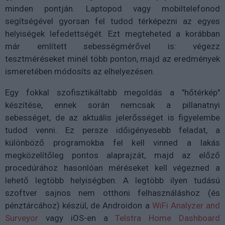
minden pontján. Laptopod vagy mobiltelefonod
segítségével gyorsan fel tudod térképezni az egyes
helyiségek lefedettségét. Ezt megteheted a korábban
már említett sebességmérővel is: végezz
tesztméréseket minél több ponton, majd az eredmények
ismeretében módosíts az elhelyezésen.
Egy fokkal szofisztikáltabb megoldás a "hőtérkép"
készítése, ennek során nemcsak a pillanatnyi
sebességet, de az aktuális jelerősséget is figyelembe
tudod venni. Ez persze időigényesebb feladat, a
különböző programokba fel kell vinned a lakás
megközelítőleg pontos alaprajzát, majd az előző
procedúrához hasonlóan méréseket kell végezned a
lehető legtöbb helyiségben. A legtöbb ilyen tudású
szoftver sajnos nem otthoni felhasználáshoz (és
pénztárcához) készül, de Androidon a
WiFi Analyzer and
Surveyor
vagy iOS-en a
Telstra Home Dashboard