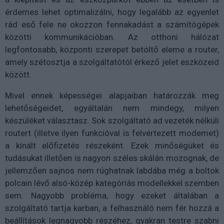
érdemes lehet optimalizálni, hogy legalább az egyenlet
rád eső fele ne okozzon fennakadást a számítógépek
közötti kommunikációban. Az otthoni hálózat
legfontosabb, központi szerepet betöltő eleme a router,
amely szétosztja a szolgáltatótól érkező jelet eszközeid
között.
Mivel ennek képességei alapjaiban határozzák meg
lehetőségeidet, egyáltalán nem mindegy, milyen
készüléket választasz. Sok szolgáltató ad vezeték nélküli
routert (illetve ilyen funkcióval is felvértezett modemet)
a kínált előfizetés részeként. Ezek minőségüket és
tudásukat illetően is nagyon széles skálán mozognak, de
jellemzően sajnos nem rúghatnak labdába még a boltok
polcain lévő alsó-közép kategóriás modellekkel szemben
sem. Nagyobb probléma, hogy ezeket általában a
szolgáltató tartja karban, a felhasználó nem fér hozzá a
beállítások legnagyobb részéhez, gyakran testre szabni