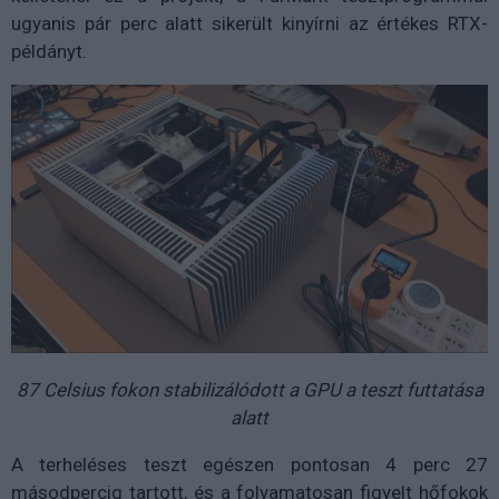
ugyanis pár perc alatt sikerült kinyírni az értékes RTX-
példányt.
87 Celsius fokon stabilizálódott a GPU a teszt futtatása
alatt
A terheléses teszt egészen pontosan 4 perc 27
másodpercig tartott, és a folyamatosan figyelt hőfokok