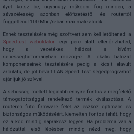
ilyet kötsz be, ugyanúgy működni fog minden, a
sávszélesség azonban előfizetéstől és routertől
függetlenül 100 Mbit/s-ban maximalizálódik.
Ennek tesztelésére még szoftvert sem kell letöltened: a
Speedtest weboldalon
egy perc alatt ellenőrizheted,
hogy a vezetékes hálózat a kívánt
sebességtartományban mozog-e. A lokális hálózat
komponenseinek tesztelésére pedig a kicsit elavult
arculatú, de jól bevált LAN Speed Test segédprogramot
ajánljuk jó szívvel.
A sebesség mellett legalább ennyire fontos a megfelelő
támogatottsággal rendelkező termék kiválasztása. A
routeren futó firmware felel az eszköz optimális és
biztonságos működéséért, kiemelten fontos tehát, hogy
ez a kód mindig naprakész legyen. Ha probléma van a
hálózattal, első lépésben mindig nézd meg, hogy