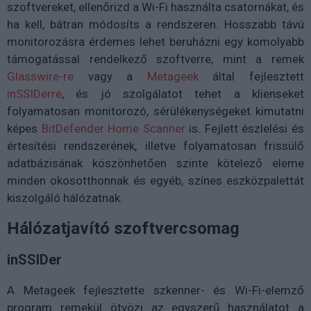
szoftvereket, ellenőrizd a Wi-Fi használta csatornákat, és
ha kell, bátran módosíts a rendszeren. Hosszabb távú
monitorozásra érdemes lehet beruházni egy komolyabb
támogatással rendelkező szoftverre, mint a remek
Glasswire-re
vagy a
Metageek
által fejlesztett
inSSIDerre
, és jó szolgálatot tehet a klienseket
folyamatosan monitorozó, sérülékenységeket kimutatni
képes
BitDefender Home Scanner
is. Fejlett észlelési és
értesítési rendszerének, illetve folyamatosan frissülő
adatbázisának köszönhetően szinte kötelező eleme
minden okosotthonnak és egyéb, színes eszközpalettát
kiszolgáló hálózatnak.
Hálózatjavító szoftvercsomag
inSSIDer
A Metageek fejlesztette szkenner- és Wi-Fi-elemző
program remekül ötvözi az egyszerű használatot a