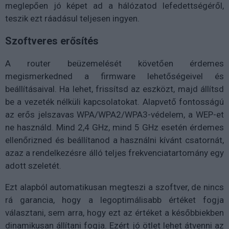
meglepően jó képet ad a hálózatod lefedettségéről,
teszik ezt ráadásul teljesen ingyen.
Szoftveres erősítés
A router beüzemelését követően érdemes
megismerkedned a firmware lehetőségeivel és
beállításaival. Ha lehet, frissítsd az eszközt, majd állítsd
be a vezeték nélküli kapcsolatokat. Alapvető fontosságú
az erős jelszavas WPA/WPA2/WPA3-védelem, a WEP-et
ne használd. Mind 2,4 GHz, mind 5 GHz esetén érdemes
ellenőrizned és beállítanod a használni kívánt csatornát,
azaz a rendelkezésre álló teljes frekvenciatartomány egy
adott szeletét.
Ezt alapból automatikusan megteszi a szoftver, de nincs
rá garancia, hogy a legoptimálisabb értéket fogja
választani, sem arra, hogy ezt az értéket a későbbiekben
dinamikusan állítani fogja. Ezért jó ötlet lehet átvenni az