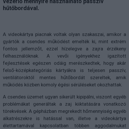
vezérlő mennyire használható passzív
hűtőbordával.
A videokártya piacnak voltak olyan szakaszai, amikor a
gyártók a csendes működést emelték ki, mint extrém
fontos jellemzőt, ezzel hízelegve a zajra érzékeny
felhasználóknak. A vevői igényekhez igazított
fejlesztések egészen odáig merészkedtek, hogy akár
felső-középkategóriás kártyákra is teljesen passzív,
ventilátoroktól mentes hűtőbordát szereltek, amik
működés közben komoly égési sérüléseket okozhattak.
A csendes üzemet ugyan sikerült kipipálni, viszont egyéb
problémákat generáltak a zaj kiiktatására vonatkozó
törekvések. A gépházban megrekedt hőmennyiség egyéb
alkatrészekre is hatással van, illetve a videokártya
élettartamával kapcsolatban többen aggodalmukat