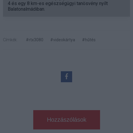
4 és egy 8 km-es egészségügyi tanösvény nyílt
Balatonalmádiban.
Címkék:
#rtx3080
#videokártya
#hűtés
Hozzászólások