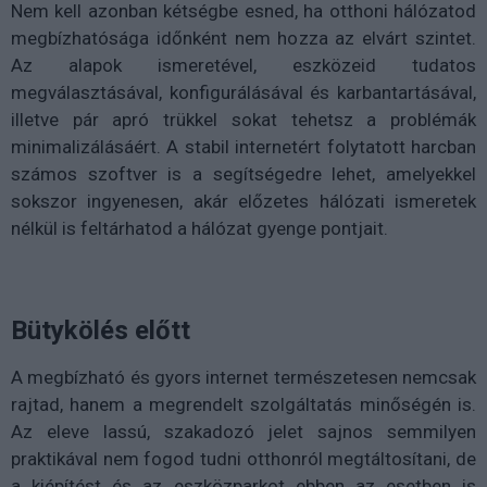
Nem kell azonban kétségbe esned, ha otthoni hálózatod
megbízhatósága időnként nem hozza az elvárt szintet.
Az alapok ismeretével, eszközeid tudatos
megválasztásával, konfigurálásával és karbantartásával,
illetve pár apró trükkel sokat tehetsz a problémák
minimalizálásáért. A stabil internetért folytatott harcban
számos szoftver is a segítségedre lehet, amelyekkel
sokszor ingyenesen, akár előzetes hálózati ismeretek
nélkül is feltárhatod a hálózat gyenge pontjait.
Bütykölés előtt
A megbízható és gyors internet természetesen nemcsak
rajtad, hanem a megrendelt szolgáltatás minőségén is.
Az eleve lassú, szakadozó jelet sajnos semmilyen
praktikával nem fogod tudni otthonról megtáltosítani, de
a kiépítést és az eszközparkot ebben az esetben is