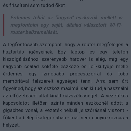
és frissíteni sem tudod őket.
Érdemes tehát az "ingyen" eszközök mellett is
megfontolni egy saját, általad választott Wi-Fi-
router beüzemelését.
A legfontosabb szempont, hogy a router megfeleljen a
háztartás igényeinek. Egy laptop és egy telefon
kiszolgálásához szerényebb hardver is elég, míg egy
nagyobb család sokféle eszköze és IoT-kütyüje mellé
érdemes egy izmosabb processzorral és több
memóriával felszerelt egységet tenni. Arra sem árt
figyelned, hogy az eszköz maximálisan ki tudja használni
az elfőzetésed által kínált sávszélességet. A vezetékes
kapcsolatot illetően szinte minden eszköznél adott a
gigabites vonal, a vezeték nélküli jelszórásnál viszont -
főként a belépőkategóriában - már nem ennyire rózsás a
helyzet.