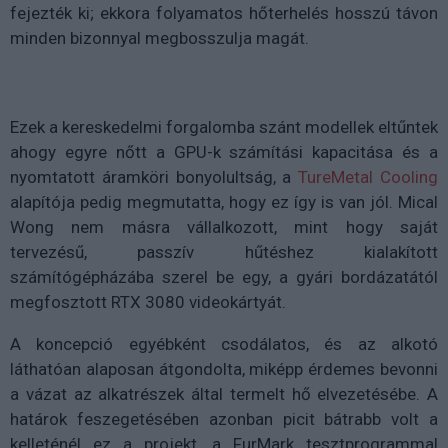
fejezték ki; ekkora folyamatos hőterhelés hosszú távon
minden bizonnyal megbosszulja magát.
Ezek a kereskedelmi forgalomba szánt modellek eltűntek
ahogy egyre nőtt a GPU-k számítási kapacitása és a
nyomtatott áramköri bonyolultság, a
TureMetal Cooling
alapítója pedig megmutatta, hogy ez így is van jól. Mical
Wong nem másra vállalkozott, mint hogy saját
tervezésű, passzív hűtéshez kialakított
számítógépházába szerel be egy, a gyári bordázatától
megfosztott RTX 3080 videokártyát.
A koncepció egyébként csodálatos, és az alkotó
láthatóan alaposan átgondolta, miképp érdemes bevonni
a vázat az alkatrészek által termelt hő elvezetésébe. A
határok feszegetésében azonban picit bátrabb volt a
kelleténél ez a projekt, a FurMark tesztprogrammal