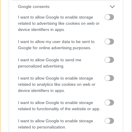
eredményessége erősen véleményes, ahogy az
Google consents
antennacsere (úgynevezett magasabb jelszintű
egységre) sem éri meg a ráfordított költséget, mivel a
I want to allow Google to enable storage
related to advertising like cookies on web or
router kibocsátotta jelerősséget nem tudod így
device identifiers in apps.
változtatni, a beavatkozás legfeljebb a szórás irányára
lehet némi hatással. Amennyiben viszont kifejezetten ez
I want to allow my user data to be sent to
utóbbi a cél, jobban jársz egy beamforming technológiát
Google for online advertising purposes.
támogató router beszerzésével, ez ugyanis irányítottan
I want to allow Google to send me
tudja küldeni a jelet az épp kapcsolódó kliensek felé.
personalized advertising.
A különböző határoló felületek (falak, nyílászárók, tükrök)
I want to allow Google to enable storage
és a más frekvencián ugyan, de szintén elektromágneses
related to analytics like cookies on web or
hullámokkal operáló készülékek (például analóg rádió,
device identifiers in apps.
mikrohullámú sütő) néha legyőzhetetlen akadályt
képeznek még a legerősebb Wi-Fi-routerek számára is.
I want to allow Google to enable storage
related to functionality of the website or app.
Gyakran előforduló probléma, hogy a ház egy
I want to allow Google to enable storage
adott pontján gyenge vagy egyáltalán nem
related to personalization.
fogható a jel. Ilyenkor jó ötletnek tűnhet egy