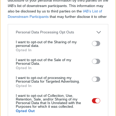
disclosure of your personal information by third parties on the
A
Wi-Fi mint technológia
a fizikai tulajdonságait tekintve
IAB’s list of downstream participants. This information may
tulajdonképpen egyszerű rádióhullámokat jelent,
also be disclosed by us to third parties on the
IAB’s List of
amelyeknek az antennától a fogadó eszközig különböző
Downstream Participants
that may further disclose it to other
third parties.
távolságokat és közegeket kell leküzdeniük, hogy
sikeresen célba érjenek. Bármilyen routered is van tehát,
Please note that this website/app uses one or more Google
Personal Data Processing Opt Outs
az optimális teljesítmény eléréséhez elengedhetetlen a
services and may gather and store information including but
megfelelő pozíció megválasztása. Ezt természetesen a
not limited to your visit or usage behaviour. You may click to
I want to opt-out of the Sharing of my
personal data.
grant or deny consent to Google and its third-party tags to
belső elrendezés és kábelezhetőség is meghatározza,
Opted In
use your data for below specified purposes in below Google
de - mivel a vezeték nélküli jelet minden irányba szórja a
consent section.
I want to opt-out of the Sale of my
router - érdemes az eszközt megközelítőleg a lakótér
Personal Data.
közepén, nagyjából fejmagasságban elhelyezni.
Opted In
I want to opt-out of processing my
Némelyik antenna oldalirányba valamivel erősebb jelet
Personal Data for Targeted Advertising.
küld, ezeket értelemszerűen függőleges állásban
Opted In
javasolt tartani, ám ha pont a router fölött vagy alatt lévő
I want to opt-out of Collection, Use,
szinten tapasztalsz nem megfelelő jelszintet, a
Retention, Sale, and/or Sharing of my
Personal Data that Is Unrelated with the
vízszintes elhelyezés segíthet a problémán. A különböző
Purposes for which it was collected.
Opted Out
jelerősítő praktikák (fóliázás, műanyag palack)