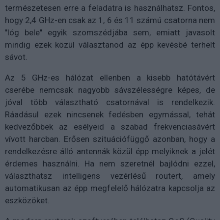
természetesen erre a feladatra is használhatsz. Fontos,
hogy 2,4 GHz-en csak az 1, 6 és 11 számú csatorna nem
"lóg bele" egyik szomszédjába sem, emiatt javasolt
mindig ezek közül választanod az épp kevésbé terhelt
sávot.
Az 5 GHz-es hálózat ellenben a kisebb hatótávért
cserébe nemcsak nagyobb sávszélességre képes, de
jóval több választható csatornával is rendelkezik.
Ráadásul ezek nincsenek fedésben egymással, tehát
kedvezőbbek az esélyeid a szabad frekvenciasávért
vívott harcban. Erősen szituációfüggő azonban, hogy a
rendelkezésre álló antennák közül épp melyiknek a jelét
érdemes használni. Ha nem szeretnél bajlódni ezzel,
választhatsz intelligens vezérlésű routert, amely
automatikusan az épp megfelelő hálózatra kapcsolja az
eszközöket.