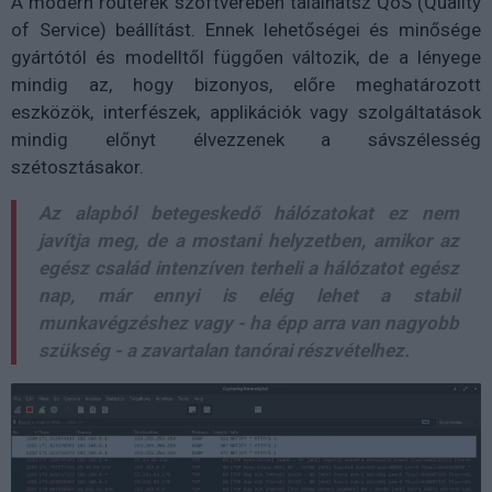
A modern routerek szoftverében találhatsz QoS (Quality
of Service) beállítást. Ennek lehetőségei és minősége
gyártótól és modelltől függően változik, de a lényege
mindig az, hogy bizonyos, előre meghatározott
eszközök, interfészek, applikációk vagy szolgáltatások
mindig előnyt élvezzenek a sávszélesség
szétosztásakor.
Az alapból betegeskedő hálózatokat ez nem
javítja meg, de a mostani helyzetben, amikor az
egész család intenzíven terheli a hálózatot egész
nap, már ennyi is elég lehet a stabil
munkavégzéshez vagy - ha épp arra van nagyobb
szükség - a zavartalan tanórai részvételhez.