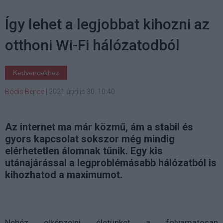
Így lehet a legjobbat kihozni az
otthoni Wi-Fi hálózatodból
Kedvencekhez
Bódis Bence
|
2021 április 30. 10:40
Az internet ma már közmű, ám a stabil és
gyors kapcsolat sokszor még mindig
elérhetetlen álomnak tűnik. Egy kis
utánajárással a legproblémásabb hálózatból is
kihozhatod a maximumot.
Nehéz elképzelni életünket a folyamatosan