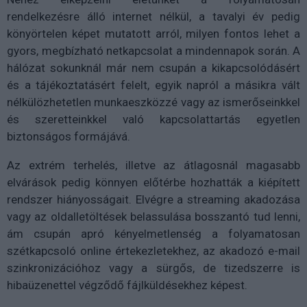
rendelkezésre álló internet nélkül, a tavalyi év pedig
könyörtelen képet mutatott arról, milyen fontos lehet a
gyors, megbízható netkapcsolat a mindennapok során. A
hálózat sokunknál már nem csupán a kikapcsolódásért
és a tájékoztatásért felelt, egyik napról a másikra vált
nélkülözhetetlen munkaeszközzé vagy az ismerőseinkkel
és szeretteinkkel való kapcsolattartás egyetlen
biztonságos formájává.
Az extrém terhelés, illetve az átlagosnál magasabb
elvárások pedig könnyen előtérbe hozhatták a kiépített
rendszer hiányosságait. Elvégre a streaming akadozása
vagy az oldalletöltések belassulása bosszantó tud lenni,
ám csupán apró kényelmetlenség a folyamatosan
szétkapcsoló online értekezletekhez, az akadozó e-mail
szinkronizációhoz vagy a sürgős, de tizedszerre is
hibaüzenettel végződő fájlküldésekhez képest.