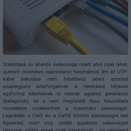
Stabilitása és állandó sebessége miatt ahol csak lehet,
ajánlott vezetékes kapcsolatot használnod, ám az UTP-
kábel bekötése nem feltétlenül jelent azonnal
szupergyors adatforgalmat. A ránézésre teljesen
egyforma kábeleknek is vannak ugyanis generációi
(kategóriái), és a nem megfelelő típus használata
töredékére csökkentheti a maximális sebességet.
Leginkább a Cat5 és a Cat5E közötti különbségre kell
figyelned, mert míg utóbbi gigabites sebességet
támogat, előbbi ennek csak tizedrészét - ha véletlenül