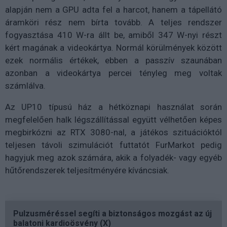
alapján nem a GPU adta fel a harcot, hanem a tápellátó
áramköri rész nem bírta tovább. A teljes rendszer
fogyasztása 410 W-ra állt be, amiből 347 W-nyi részt
kért magának a videokártya. Normál körülmények között
ezek normális értékek, ebben a passzív szaunában
azonban a videokártya percei tényleg meg voltak
számlálva.
Az UP10 típusú ház a hétköznapi használat során
megfelelően halk légszállítással együtt vélhetően képes
megbirkózni az RTX 3080-nal, a játékos szituációktól
teljesen távoli szimulációt futtatót FurMarkot pedig
hagyjuk meg azok számára, akik a folyadék- vagy egyéb
hűtőrendszerek teljesítményére kíváncsiak.
Pulzusméréssel segíti a biztonságos mozgást az új
balatoni kardioösvény (X)