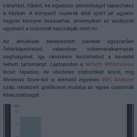
irányítást, főként, ha ingadozó jelminőséget tapasztalsz
a házban. A környező routerek által szórt jel ugyanis
nagyon könnyen bezavarhat, amennyiben az eszközök
ugyanazt a csatornát használják, mint mi.
Az aktuálisan benépesített sávokat egyszerűen
feltérképezheted valamilyen szkenneralkalmazás
segítségével, így ránézésre kiszúrhatod a kevésbé
telített tartományt. Laptopodon a
NirSoft WifiInfoView
kicsit fapados, de részletes statisztikát közöl, míg
Windows Store-ból is elérhető ingyenes
WiFi Analyzer
szép, rendezett grafikonon mutatja az egyes csatornák
kihasználtságát.