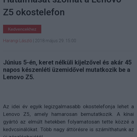
Z5 okostelefon
Kedvencekhez
Harangi László
|
2018 május 29. 15:00
Június 5-én, keret nélküli kijelzővel és akár 45
napos készenléti üzemidővel mutatkozik be a
Lenovo Z5.
Az idei év egyik legizgalmasabb okostelefonja lehet a
Lenovo Z5, amely hamarosan bemutatkozik. A kínai
gyártó az elmúlt hetekben folyamatosan tette közzé a
kedvcsinálókat. Több nagy áttörésre is számíthatunk az