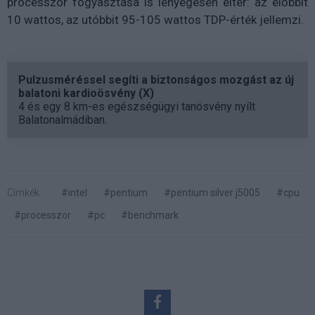
processzor fogyasztása is lényegesen eltér: az előbbit
10 wattos, az utóbbit 95-105 wattos TDP-érték jellemzi.
Pulzusméréssel segíti a biztonságos mozgást az új
balatoni kardioösvény (X)
4 és egy 8 km-es egészségügyi tanösvény nyílt
Balatonalmádiban.
Címkék:
#intel
#pentium
#pentium silver j5005
#cpu
#processzor
#pc
#benchmark