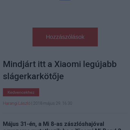
Hozzászólások
Mindjárt itt a Xiaomi legújabb
slágerkarkötője
Kedvencekhez
Harangi László
|
2018 május 29. 16:30
Május 31-én, a Mi 8-as zászlóshajóval