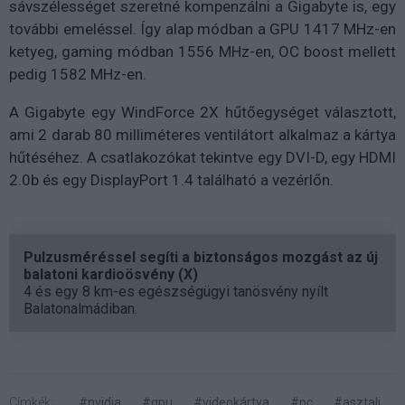
sávszélességet szeretné kompenzálni a Gigabyte is, egy
további emeléssel. Így alap módban a GPU 1417 MHz-en
ketyeg, gaming módban 1556 MHz-en, OC boost mellett
pedig 1582 MHz-en.
A Gigabyte egy WindForce 2X hűtőegységet választott,
ami 2 darab 80 milliméteres ventilátort alkalmaz a kártya
hűtéséhez. A csatlakozókat tekintve egy DVI-D, egy HDMI
2.0b és egy DisplayPort 1.4 található a vezérlőn.
Pulzusméréssel segíti a biztonságos mozgást az új
balatoni kardioösvény (X)
4 és egy 8 km-es egészségügyi tanösvény nyílt
Balatonalmádiban.
Címkék:
#nvidia
#gpu
#videokártya
#pc
#asztali