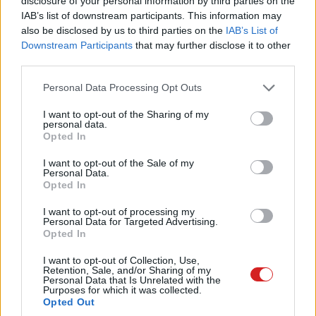
disclosure of your personal information by third parties on the
modellekkel szemben, amelyeknél nem emelték meg a
IAB’s list of downstream participants. This information may
hőmérsékletet. A kutatók jelenleg is egyeztetnek a
also be disclosed by us to third parties on the
IAB’s List of
gyártókkal az új megoldás bevezetéséről.
Downstream Participants
that may further disclose it to other
third parties.
Please note that this website/app uses one or more Google
Personal Data Processing Opt Outs
services and may gather and store information including but
Pulzusméréssel segíti a biztonságos mozgást az új
not limited to your visit or usage behaviour. You may click to
I want to opt-out of the Sharing of my
balatoni kardioösvény (X)
personal data.
grant or deny consent to Google and its third-party tags to
4 és egy 8 km-es egészségügyi tanösvény nyílt
Opted In
use your data for below specified purposes in below Google
Balatonalmádiban.
consent section.
I want to opt-out of the Sale of my
Personal Data.
Opted In
I want to opt-out of processing my
Címkék:
#oled
#kijelző
#képernyő
#tv
#tévé
Personal Data for Targeted Advertising.
Opted In
#okostelefon
#android
#ios
I want to opt-out of Collection, Use,
Retention, Sale, and/or Sharing of my
Personal Data that Is Unrelated with the
Purposes for which it was collected.
Opted Out