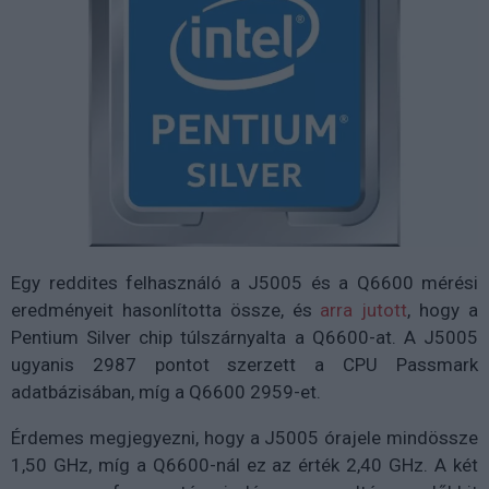
Egy reddites felhasználó a J5005 és a Q6600 mérési
eredményeit hasonlította össze, és
arra jutott
, hogy a
Pentium Silver chip túlszárnyalta a Q6600-at. A J5005
ugyanis 2987 pontot szerzett a CPU Passmark
adatbázisában, míg a Q6600 2959-et.
Érdemes megjegyezni, hogy a J5005 órajele mindössze
1,50 GHz, míg a Q6600-nál ez az érték 2,40 GHz. A két