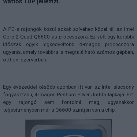
wattos TDP jellemzi.
A PC-s rajongók közül sokak szívéhez közel áll az Intel
Core 2 Quad Q6600-as processzora. Ez volt egy korábbi
időszak egyik legkedveltebb 4-magos processzora
ugyanis, amely továbbra is megtalálható számos gépben,
otthoni szerverben.
Egy évtizeddel később azonban itt van az Intel alacsony
fogyasztású, 4-magos Pentium Silver J5005 lapkája. Ezt
egy rajongó sem fontolná meg, ugyanakkor
teljesítményben már a Q6600 szintjén van a chip.