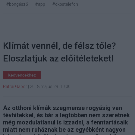
#böngésző
#app
#okostelefon
Klímát vennél, de félsz tőle?
Eloszlatjuk az előítéleteket!
Kedvencekhez
Rátfai Gábor
|
2018 május 29. 10:00
Az otthoni klímák szegmense rogyásig van
tévhitekkel, és bár a legtöbben nem szeretnek
még mozdulatlanul is izzadni, a fenntartásaik
miatt nem ruháznak be az egyébként nagyon