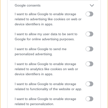
AMD-s alapokra épít az Acer
Google consents
I want to allow Google to enable storage
prémium gamerlaptopja
related to advertising like cookies on web or
device identifiers in apps.
Kedvencekhez
I want to allow my user data to be sent to
Google for online advertising purposes.
Harangi László
|
2018 május 29. 13:00
I want to allow Google to send me
personalized advertising.
Ryzen 7 2700 processzorral és Radeon RX
Vega 56 grafikus vezérlővel is vihető lesz a
I want to allow Google to enable storage
Predator Helios 500 laptop.
related to analytics like cookies on web or
device identifiers in apps.
I want to allow Google to enable storage
related to functionality of the website or app.
Az Acer jelenleg is dolgozik a legújabb
Predator Helios
500 laptopjain
, amelyek bár önmagukban nem jelentenek
I want to allow Google to enable storage
forradalmi újdonságot, az egyik verzió érdekesnek
related to personalization.