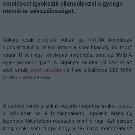
emeléssel igyekszik ellensúlyozni a gyenge
memória-sávszélességet.
Sokáig csak pletykák voltak az NVIDIA következő
videokártyájáról, majd jöttek a specifikációk, és most
végül itt van egy tényleges megoldás, amit az NVIDIA
egyik partnere gyárt. A Gigabyte minden jel szerint az
első, amely
saját verzióban
állt elő a GeForce GTX 1050
3 GB-os változatával.
A szóban forgó grafikus vezérlő rengeteg kritikát kapott
a médiában és a felhasználóktól, ugyanis hiába új,
bizonyos tekintetben rosszabb, mint a régi. Azt persze
még senki sem tudja, hogy a 96 bites memóriabusz