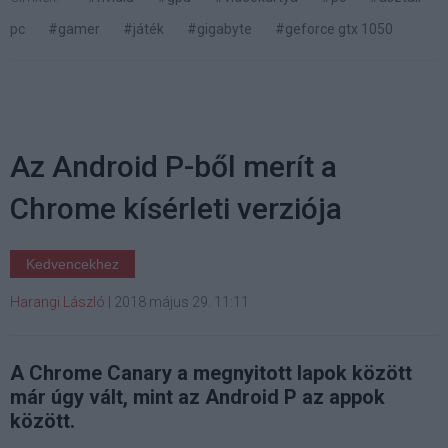
pc
#gamer
#játék
#gigabyte
#geforce gtx 1050
Az Android P-ből merít a
Chrome kísérleti verziója
Kedvencekhez
Harangi László
|
2018 május 29. 11:11
A Chrome Canary a megnyitott lapok között
már úgy vált, mint az Android P az appok
között.