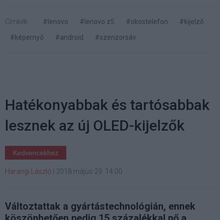
Címkék:
#lenovo
#lenovo z5
#okostelefon
#kijelző
#képernyő
#android
#szenzorsáv
Hatékonyabbak és tartósabbak
lesznek az új OLED-kijelzők
Kedvencekhez
Harangi László
|
2018 május 29. 14:00
Változtattak a gyártástechnológián, ennek
köszönhetően pedig 15 százalékkal nő a