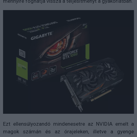
mennyire foghatja vissza a teljesítményt a gyakorlatban.
Ezt ellensúlyozandó mindenesetre az NVIDIA emelt a
magok számán és az órajeleken, illetve a gyenge