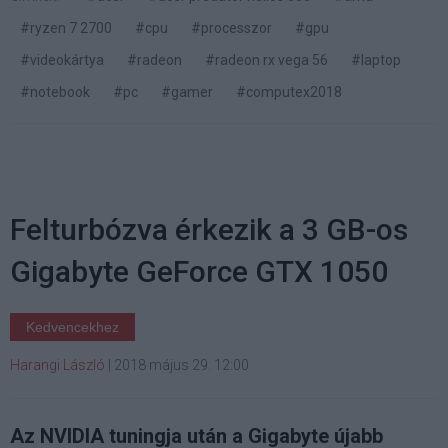
#ryzen 7 2700
#cpu
#processzor
#gpu
#videokártya
#radeon
#radeon rx vega 56
#laptop
#notebook
#pc
#gamer
#computex2018
Felturbózva érkezik a 3 GB-os
Gigabyte GeForce GTX 1050
Kedvencekhez
Harangi László
|
2018 május 29. 12:00
Az NVIDIA tuningja után a Gigabyte újabb