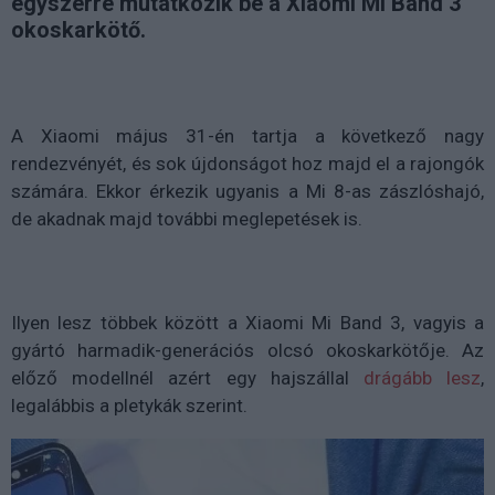
egyszerre mutatkozik be a Xiaomi Mi Band 3
okoskarkötő.
A Xiaomi május 31-én tartja a következő nagy
rendezvényét, és sok újdonságot hoz majd el a rajongók
számára. Ekkor érkezik ugyanis a Mi 8-as zászlóshajó,
de akadnak majd további meglepetések is.
Ilyen lesz többek között a Xiaomi Mi Band 3, vagyis a
gyártó harmadik-generációs olcsó okoskarkötője. Az
előző modellnél azért egy hajszállal
drágább lesz
,
legalábbis a pletykák szerint.