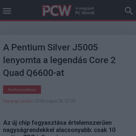
A Pentium Silver J5005
lenyomta a legendás Core 2
Quad Q6600-at
Kedvencekhez
Harangi László
|
2018 május 30. 07:00
Az új chip fogyasztása értelemszerűen
nagyságrendekkel alacsonyabb: csak 10