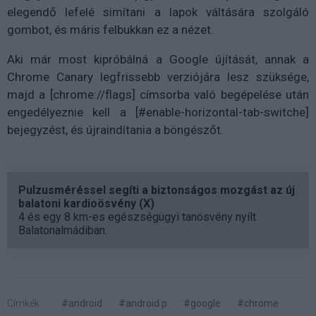
elegendő lefelé simítani a lapok váltására szolgáló
gombot, és máris felbukkan ez a nézet.
Aki már most kipróbálná a Google újítását, annak a
Chrome Canary legfrissebb verziójára lesz szüksége,
majd a [chrome://flags] címsorba való begépelése után
engedélyeznie kell a [#enable-horizontal-tab-switche]
bejegyzést, és újraindítania a böngészőt.
Pulzusméréssel segíti a biztonságos mozgást az új
balatoni kardioösvény (X)
4 és egy 8 km-es egészségügyi tanösvény nyílt
Balatonalmádiban.
Címkék:
#android
#android p
#google
#chrome