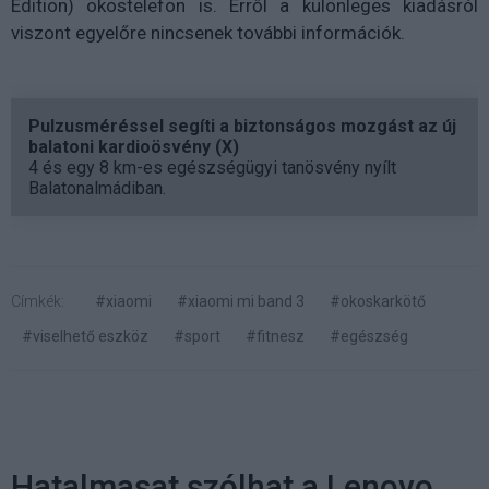
Edition) okostelefon is. Erről a különleges kiadásról
viszont egyelőre nincsenek további információk.
Pulzusméréssel segíti a biztonságos mozgást az új
balatoni kardioösvény (X)
4 és egy 8 km-es egészségügyi tanösvény nyílt
Balatonalmádiban.
Címkék:
#xiaomi
#xiaomi mi band 3
#okoskarkötő
#viselhető eszköz
#sport
#fitnesz
#egészség
Hatalmasat szólhat a Lenovo