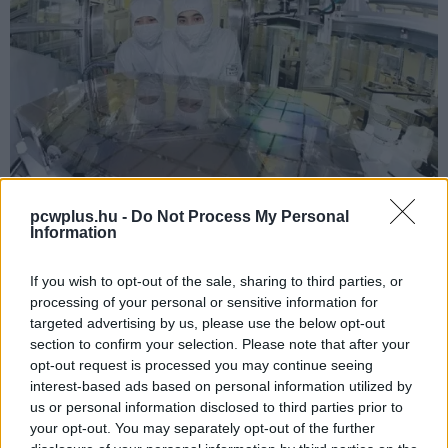
pcwplus.hu -
Do Not Process My Personal
Information
If you wish to opt-out of the sale, sharing to third parties, or
Egy csapat német és spanyol tudós például
rájött
, hogy
processing of your personal or sensitive information for
ha a gyártástechnológiát módosítják, még jobb OLED-
targeted advertising by us, please use the below opt-out
paneleket kapunk. A lényeg az, hogy a gyártás során
section to confirm your selection. Please note that after your
opt-out request is processed you may continue seeing
emeljék a hőmérsékleteket.
interest-based ads based on personal information utilized by
us or personal information disclosed to third parties prior to
A változások végeredményeként a panelek tartóssága,
your opt-out. You may separately opt-out of the further
hatékonysága és fényereje 15 százalékkal nő azokkal a