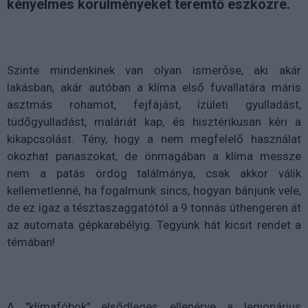
kényelmes körülményeket teremtő eszközre.
Szinte mindenkinek van olyan ismerőse, aki akár
lakásban, akár autóban a klíma első fuvallatára máris
asztmás rohamot, fejfájást, ízületi gyulladást,
tüdőgyulladást, maláriát kap, és hisztérikusan kéri a
kikapcsolást. Tény, hogy a nem megfelelő használat
okozhat panaszokat, de önmagában a klíma messze
nem a patás ördög találmánya, csak akkor válik
kellemetlenné, ha fogalmunk sincs, hogyan bánjunk vele,
de ez igaz a tésztaszaggatótól a 9 tonnás úthengeren át
az automata gépkarabélyig. Tegyünk hát kicsit rendet a
témában!
A "klímafóbok" elsődleges ellenérve a legionárius