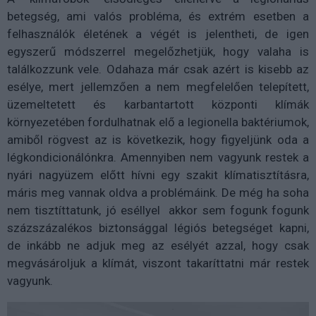
betegség, ami valós probléma, és extrém esetben a
felhasználók életének a végét is jelentheti, de igen
egyszerű módszerrel megelőzhetjük, hogy valaha is
találkozzunk vele. Odahaza már csak azért is kisebb az
esélye, mert jellemzően a nem megfelelően telepített,
üzemeltetett és karbantartott központi klímák
környezetében fordulhatnak elő a legionella baktériumok,
amiből rögvest az is következik, hogy figyeljünk oda a
légkondicionálónkra. Amennyiben nem vagyunk restek a
nyári nagyüzem előtt hívni egy szakit klímatisztításra,
máris meg vannak oldva a problémáink. De még ha soha
nem tisztíttatunk, jó eséllyel akkor sem fogunk fogunk
százszázalékos biztonsággal légiós betegséget kapni,
de inkább ne adjuk meg az esélyét azzal, hogy csak
megvásároljuk a klímát, viszont takaríttatni már restek
vagyunk.