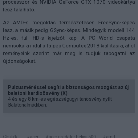
processzor és NVIDIA GeForce GTX 1070 videokártya
lesz található.
Az AMD-s megoldás természetesen FreeSync-képes
lesz, a másik pedig GSync-képes. Mindegyik modell 144
Hz-es, full HD-s kijelzőt kap. A PC World csapata
nemsokára indul a tajpeji Computex 2018 kiállításra, ahol
reményeink szerint már meg is tudjuk tapogatni az
újdonságokat.
Pulzusméréssel segíti a biztonságos mozgást az új
balatoni kardioösvény (X)
4 és egy 8 km-es egészségügyi tanösvény nyílt
Balatonalmádiban.
Címkék:
#acer
#acer predator helios 500
#amd