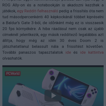
ROG Ally-on és a notebookján is akadozni kezdtek a
játékok,
egy Reddit-felhasználó
pedig a frissítés óta nem
tud másodpercenkénti 40 képkockánál többet kipréselni
a Baldur's Gate 3-ból, de időnként még ez is visszaesik
20 fps környékére. A hiba ráadásul nem csak az újabb
címeknél jelentkezik, egy másik redditező legalábbis azt
állítja, hogy még az idén 30 éves Doom 2 is
játszhatatlanul belassult nála a frissítést követően.
További panaszos tapasztalatok
ide
és
ide kattintva
olvashatók.