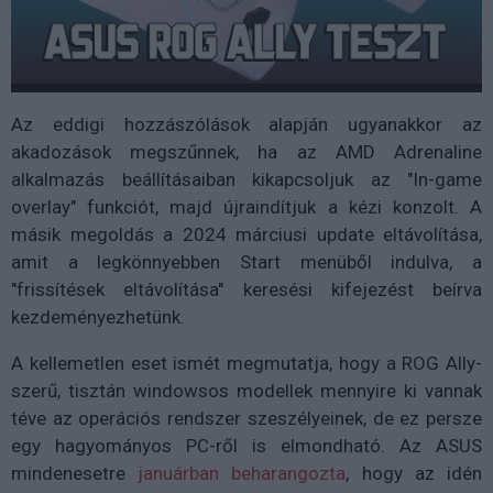
Az eddigi hozzászólások alapján ugyanakkor az
akadozások megszűnnek, ha az AMD Adrenaline
alkalmazás beállításaiban kikapcsoljuk az "In-game
overlay" funkciót, majd újraindítjuk a kézi konzolt. A
másik megoldás a 2024 márciusi update eltávolítása,
amit a legkönnyebben Start menüből indulva, a
"frissítések eltávolítása" keresési kifejezést beírva
kezdeményezhetünk.
A kellemetlen eset ismét megmutatja, hogy a ROG Ally-
szerű, tisztán windowsos modellek mennyire ki vannak
téve az operációs rendszer szeszélyeinek, de ez persze
egy hagyományos PC-ről is elmondható. Az ASUS
mindenesetre
januárban beharangozta
, hogy az idén