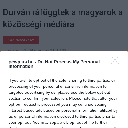
Durván ráfüggtek a magyarok a
közösségi médiára
Kedvencekhez
Ikker Zsolt
|
2024 március 21. 13:23
pcwplus.hu -
Do Not Process My Personal
Information
Európai Uniós szinten is kiugró, milyen sokan
használják nálunk a különböző online
If you wish to opt-out of the sale, sharing to third parties, or
közösségi platformokat.
processing of your personal or sensitive information for
targeted advertising by us, please use the below opt-out
section to confirm your selection. Please note that after your
opt-out request is processed you may continue seeing
interest-based ads based on personal information utilized by
Több mint 20 évvel az internetes közösségi platformok
us or personal information disclosed to third parties prior to
berobbanása után nem igazán képezi vita tárgyát, hogy
your opt-out. You may separately opt-out of the further
habár ezek a szolgáltatások számos szempontból