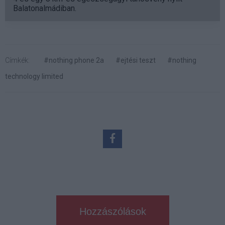
Balatonalmádiban.
Címkék:
#nothing phone 2a
#ejtési teszt
#nothing
technology limited
Hozzászólások