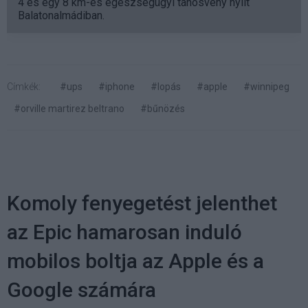
4 és egy 8 km-es egészségügyi tanösvény nyílt
Balatonalmádiban.
Címkék:
#ups
#iphone
#lopás
#apple
#winnipeg
#orville martirez beltrano
#bűnözés
Komoly fenyegetést jelenthet
az Epic hamarosan induló
mobilos boltja az Apple és a
Google számára