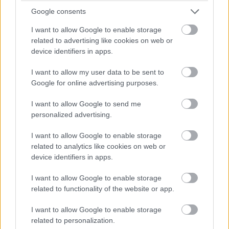
műveleteket vett figyelembe, mint például a profilok
Google consents
létrehozása vagy üzenetek posztolása a Facebookon, a
TikTokon, a Snapchaten és a hasonszőrű platformokon.
I want to allow Google to enable storage
related to advertising like cookies on web or
Ezek alapján pedig Magyarországon az emberek 81%-a
device identifiers in apps.
sorolható ebbe a kategóriába, így pedig dobogósnak
I want to allow my user data to be sent to
számítunk, mivel nálunk csak a dánok (91%) és a
Google for online advertising purposes.
ciprusiak (83%) kattantak rá nagyobb arányban az online
közösségi szolgáltatásokra az EU-ban. Ha a régiós
I want to allow Google to send me
bontást nézzük, az élen a hat dán régió végzett 89 és
personalized advertising.
93% közötti eredményekkel, mögöttük viszont már
I want to allow Google to enable storage
Budapest (86%), Közép-Magyarország (85%) és külön
related to analytics like cookies on web or
Pest (84%) szerepel a sorban.
device identifiers in apps.
Érdemes még megemlíteni Norvégiát, ami az Európai
I want to allow Google to enable storage
Uniónak ugyan nem tagja, de egyébként jóval az 59%-on
related to functionality of the website or app.
álló EU-s átlag feletti, 89%-os aktív felhasználói arányt
I want to allow Google to enable storage
mutat, amit figyelembe véve a magyarok csak a
related to personalization.
negyedikek lennének a toplistán.