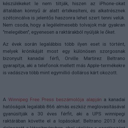
készülékeket le nem tiltják, hiszen az iPhone-okat
általában könnyű ár alatt értékesíteni, és alkatrésznek
szétcincálva is jelentős haszonra lehet szert tenni velük.
Nem csoda, hogy a legélelmesebb tolvajok már gyakran
"melegében", egyenesen a raktárakból nyúlják le őket.
Az évek során legalábbis több ilyen eset is történt,
melyek krónikáját most egy különösen szorgosnak
bizonyult kanadai férfi, Orville Martirez Beltrano
gyarapítja, aki a telefonok mellett más Apple-termékekre
is vadászva több mint egymillió dolláros kárt okozott.
A
Winnipeg Free Press beszámolója alapján
a kanadai
hatóságok legalább 866 almás eszköz meglovasításával
gyanúsítják a 30 éves férfit, aki a UPS winnipegi
raktárában követte el a lopásokat. Beltrano 2013 óta
dolgozott a létesítményben, ahol utoljára a szortírozást