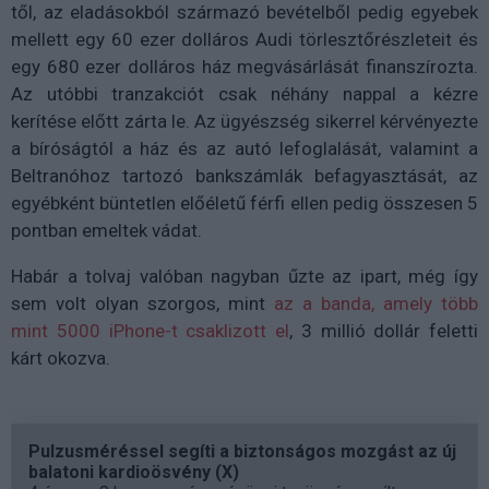
től, az eladásokból származó bevételből pedig egyebek
mellett egy 60 ezer dolláros Audi törlesztőrészleteit és
egy 680 ezer dolláros ház megvásárlását finanszírozta.
Az utóbbi tranzakciót csak néhány nappal a kézre
kerítése előtt zárta le. Az ügyészség sikerrel kérvényezte
a bíróságtól a ház és az autó lefoglalását, valamint a
Beltranóhoz tartozó bankszámlák befagyasztását, az
egyébként büntetlen előéletű férfi ellen pedig összesen 5
pontban emeltek vádat.
Habár a tolvaj valóban nagyban űzte az ipart, még így
sem volt olyan szorgos, mint
az a banda, amely több
mint 5000 iPhone-t csaklizott el
, 3 millió dollár feletti
kárt okozva.
Pulzusméréssel segíti a biztonságos mozgást az új
balatoni kardioösvény (X)