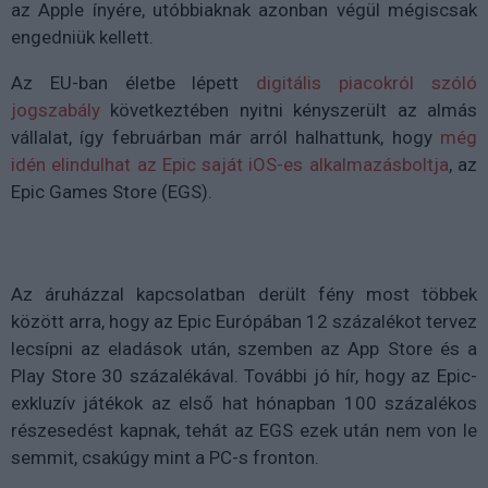
az Apple ínyére, utóbbiaknak azonban végül mégiscsak
engedniük kellett.
Az EU-ban életbe lépett
digitális piacokról szóló
jogszabály
következtében nyitni kényszerült az almás
vállalat, így februárban már arról halhattunk, hogy
még
idén elindulhat az Epic saját iOS-es alkalmazásboltja
, az
Epic Games Store (EGS).
Az áruházzal kapcsolatban derült fény most többek
között arra, hogy az Epic Európában 12 százalékot tervez
lecsípni az eladások után, szemben az App Store és a
Play Store 30 százalékával. További jó hír, hogy az Epic-
exkluzív játékok az első hat hónapban 100 százalékos
részesedést kapnak, tehát az EGS ezek után nem von le
semmit, csakúgy mint a PC-s fronton.