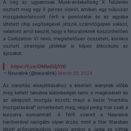
A cég az ugyancsak Musk-érdekeltség X felületén
osztott meg egy 9 perces videót, amiben egy súlyosan
mozgáskorlátozott férfi a gondolatai és az agyába
ültetett chip segítségével játszik számítógépes sakkot,
valamint arról beszél, hogy a Neuralinknek köszönhetően
a Civilization VI nevű, meglehetősen összetett, körökre
osztott stratégiai játékkal is képes átkockulni az
éjszakát.
https://t.co/OMIeGGjYtG
— Neuralink (@neuralink)
March 20, 2024
Az irányítás elsajátításához a kísérleti alanynak előbb
meg kellett tanulnia különbséget tenni a megkísérelt és
az elképzelt mozgás között, majd a kezei "mentális
mozgatásával" ismerkedett meg, végül pedig már csak a
kurzorra koncentrált. A férfi szerint a Neuralink
hardverével navigálni olyan érzés, mint a Star Warsban
látott erőmanipuláció, vagyis amikor a Jedik és sithek