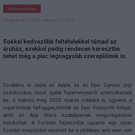
Kedvencekhez
Varga Kristóf
|
2024 március 21. 15:41
Sokkal kedvezőbb feltételekkel támad az
áruház, ezekkel pedig rendesen keresztbe
tehet még a piac legnagyobb szereplőinek is.
Továbbra is zajlik az Apple és az Epic Games jogi
csatározása, most újabb fejleményekről számolhatunk
be. A háború még 2020 nyarán robbant ki, ugyanis a
cupertinóiak felfüggesztették az Epic fejlesztői fiókját,
amit az App Store szabályainak megszegésével
indokoltak. A Fortnite fejlesztője ugyanis egy olyan
fizetési megoldást vezetett be a játékban, ami nem volt