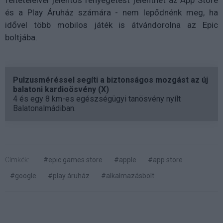
és a Play Áruház számára - nem lepődnénk meg, ha
idővel több mobilos játék is átvándorolna az Epic
boltjába.
Pulzusméréssel segíti a biztonságos mozgást az új
balatoni kardioösvény (X)
4 és egy 8 km-es egészségügyi tanösvény nyílt
Balatonalmádiban.
Címkék:
#epic games store
#apple
#app store
#google
#play áruház
#alkalmazásbolt