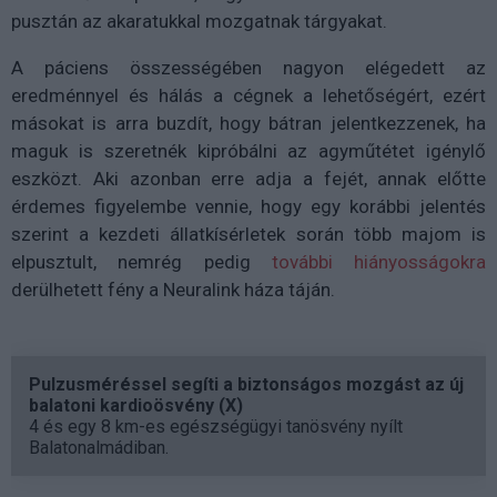
pusztán az akaratukkal mozgatnak tárgyakat.
A páciens összességében nagyon elégedett az
eredménnyel és hálás a cégnek a lehetőségért, ezért
másokat is arra buzdít, hogy bátran jelentkezzenek, ha
maguk is szeretnék kipróbálni az agyműtétet igénylő
eszközt. Aki azonban erre adja a fejét, annak előtte
érdemes figyelembe vennie, hogy egy korábbi jelentés
szerint a kezdeti állatkísérletek során több majom is
elpusztult, nemrég pedig
további hiányosságokra
derülhetett fény a Neuralink háza táján.
Pulzusméréssel segíti a biztonságos mozgást az új
balatoni kardioösvény (X)
4 és egy 8 km-es egészségügyi tanösvény nyílt
Balatonalmádiban.