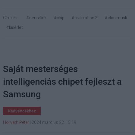
Címkék:
#neuralink
#chip
#civilization 3
#elon musk
#kísérlet
Saját mesterséges
intelligenciás chipet fejleszt a
Samsung
Kedvencekhez
Horváth Péter
|
2024 március 22. 15:19