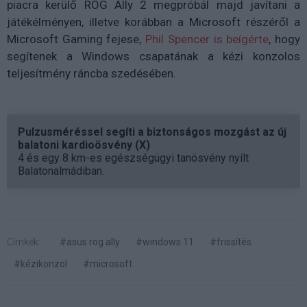
piacra kerülő ROG Ally 2 megpróbál majd javítani a
játékélményen, illetve korábban a Microsoft részéről a
Microsoft Gaming fejese,
Phil Spencer is beígérte
, hogy
segítenek a Windows csapatának a kézi konzolos
teljesítmény ráncba szedésében.
Pulzusméréssel segíti a biztonságos mozgást az új
balatoni kardioösvény (X)
4 és egy 8 km-es egészségügyi tanösvény nyílt
Balatonalmádiban.
Címkék:
#asus rog ally
#windows 11
#frissítés
#kézikonzol
#microsoft