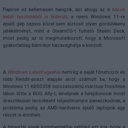
Papíron ez kellemesen hangzik, ám ahogy az a
házon
belüli tesztünkből is kiderült
, a nyers Windows 11-re
épülő gép sajnos közel sem biztosít olyan gördülékeny
játékélményt, mint a SteamOS-t futtató Steam Deck,
most pedig az is megmutatkozott, hogy a Microsoft
gyakorlatilag bármikor hazavághatja a konzolt.
A
Windows Latest
ugyanis
nemrég a saját fórumozói és
több Reddit-poszt alapján arról számolt be, hogy a
Windows 11 KB50358 sorozatszámú márciusi frissítése
lábon lőtte a ROG Ally-t, amelynek a tulajdonosai most
drasztikusan lecsökkent teljesítményre panaszkodnak, a
probléma pedig az AMD-hardverre épülő laptopok egy
részét is érintheti.
A hírportál egyik kommentelője például azt írja, hogy a