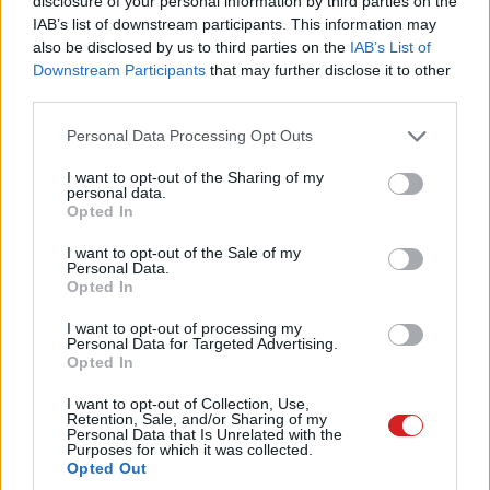
disclosure of your personal information by third parties on the
lehetnek hasznosak, jelentős negatívumokkal is jár a
IAB’s list of downstream participants. This information may
also be disclosed by us to third parties on the
IAB’s List of
használatuk a
depresszió kialakulásától
a szociális
Downstream Participants
that may further disclose it to other
életünk elhanyagolásán át a dezinformációs
third parties.
kampányoknak való kitettségig, amelyek hatásai annál
rosszabbak, minél több időt töltünk el posztok
Please note that this website/app uses one or more Google
Personal Data Processing Opt Outs
services and may gather and store information including but
görgetésével.
not limited to your visit or usage behaviour. You may click to
I want to opt-out of the Sharing of my
personal data.
grant or deny consent to Google and its third-party tags to
Épp ezért nem feltétlenül üdvözlendő eredmény, hogy
Opted In
use your data for below specified purposes in below Google
egy friss kimutatás szerint Magyarország éllovasnak
consent section.
I want to opt-out of the Sale of my
számít a közösségi média használatában.
Personal Data.
Opted In
I want to opt-out of processing my
Personal Data for Targeted Advertising.
A statisztika forrása az Európai Bizottsághoz tartozó
Opted In
Eurostat, amely
legújabb jelentésében
egészen régiós
I want to opt-out of Collection, Use,
szintig bontva számolt be róla, hogy az Európai Unió
Retention, Sale, and/or Sharing of my
Personal Data that Is Unrelated with the
lakossága hol milyen arányban aktív felhasználója a
Purposes for which it was collected.
Opted Out
közösségi médiának. A szervezet ehhez olyan