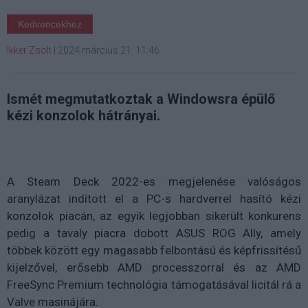
Kedvencekhez
Ikker Zsolt
|
2024 március 21. 11:46
Ismét megmutatkoztak a Windowsra épülő
kézi konzolok hátrányai.
A Steam Deck 2022-es megjelenése valóságos
aranylázat indított el a PC-s hardverrel hasító kézi
konzolok piacán, az egyik legjobban sikerült konkurens
pedig a tavaly piacra dobott ASUS ROG Ally, amely
többek között egy magasabb felbontású és képfrissítésű
kijelzővel, erősebb AMD processzorral és az AMD
FreeSync Premium technológia támogatásával licitál rá a
Valve masinájára.