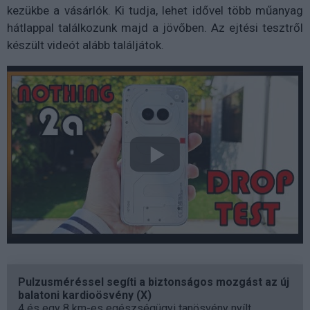
kezükbe a vásárlók. Ki tudja, lehet idővel több műanyag
hátlappal találkozunk majd a jövőben. Az ejtési tesztről
készült videót alább találjátok.
Pulzusméréssel segíti a biztonságos mozgást az új
balatoni kardioösvény (X)
4 és egy 8 km-es egészségügyi tanösvény nyílt