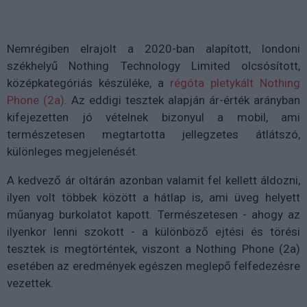
Nemrégiben elrajolt a 2020-ban alapított, londoni
székhelyű Nothing Technology Limited olcsósított,
középkategóriás készüléke, a
régóta pletykált Nothing
Phone (2a)
. Az eddigi tesztek alapján ár-érték arányban
kifejezetten jó vételnek bizonyul a mobil, ami
természetesen megtartotta jellegzetes átlátszó,
különleges megjelenését.
A kedvező ár oltárán azonban valamit fel kellett áldozni,
ilyen volt többek között a hátlap is, ami üveg helyett
műanyag burkolatot kapott. Természetesen - ahogy az
ilyenkor lenni szokott - a különböző ejtési és törési
tesztek is megtörténtek, viszont a Nothing Phone (2a)
esetében az eredmények egészen meglepő felfedezésre
vezettek.