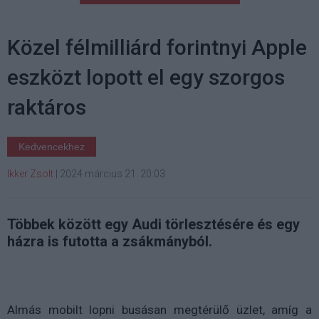
Közel félmilliárd forintnyi Apple
eszközt lopott el egy szorgos
raktáros
Kedvencekhez
Ikker Zsolt
|
2024 március 21. 20:03
Többek között egy Audi törlesztésére és egy
házra is futotta a zsákmányból.
Almás mobilt lopni busásan megtérülő üzlet, amíg a