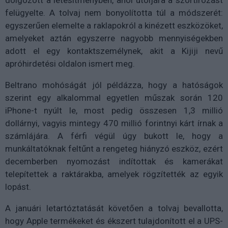
felügyelte. A tolvaj nem bonyolította túl a módszerét:
egyszerűen elemelte a raklapokról a kinézett eszközöket,
amelyeket aztán egyszerre nagyobb mennyiségekben
adott el egy kontaktszemélynek, akit a Kijiji nevű
apróhirdetési oldalon ismert meg.
Beltrano mohóságát jól példázza, hogy a hatóságok
szerint egy alkalommal egyetlen műszak során 120
iPhone-t nyúlt le, most pedig összesen 1,3 millió
dollárnyi, vagyis mintegy 470 millió forintnyi kárt írnak a
számlájára. A férfi végül úgy bukott le, hogy a
munkáltatóknak feltűnt a rengeteg hiányzó eszköz, ezért
decemberben nyomozást indítottak és kamerákat
telepítettek a raktárakba, amelyek rögzítették az egyik
lopást.
A januári letartóztatását követően a tolvaj bevallotta,
hogy Apple termékeket és ékszert tulajdonított el a UPS-