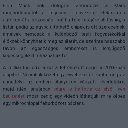
Elon Musk sok dologról álmodozik a Mars
meghódításától a teljesen önvezető elektromos
autókon át a közösségi média feje tetejére állításáig, a
listán pedig az agyba ültethető chipek is ott szerepelnek,
amelyek nemcsak a különböző testi fogyatékokkal
élőknek könnyíthetik meg az életét, de szerinte hosszabb
távon az egészséges embereket is lenyűgöző
képességekkel ruházhatják fel.
A milliárdos erre a célra létrehozott cége, a 2016-ban
alapított Neuralink közel egy évvel ezelőtt kapta meg az
engedélyt az emberi alanyokon végzett kísérletekre,
majd idén januárban
végre is hajtotta az első ilyen
beültetést
, most pedig egy videón láthatjuk, mire képes
egy mikrochippel felturbózott páciens.