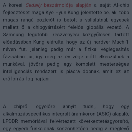
A koreai
Sedaily
beszámolója alapján
a saját AI-chip
fejlesztését maga Kye Hyun Kung jelentette be, aki több
magas rangú pozíciót is betölt a vállalatnál, egyebek
mellett ő a chipgyártásért felelős globális vezető. A
Samsung legutóbbi részvényesi közgyűlésén tartott
előadásában Kung elárulta, hogy az új hardver Mach-1
néven fut, jelenleg pedig már a fizikai véglegesítés
fázisában jár, így még az év vége előtt elkészülnek a
munkával, jövőre pedig egy komplett mesterséges
intelligenciás rendszert is piacra dobnak, amit ez az
erőforrás fog hajtani.
A chipről egyelőre annyit tudni, hogy egy
alkalmazásspecifikus integrált áramkörön (ASIC) alapuló,
LPDDR memóriával felvértezett következtetésgyorsító,
egy egyedi funkciónak köszönhetően pedig a meglévő