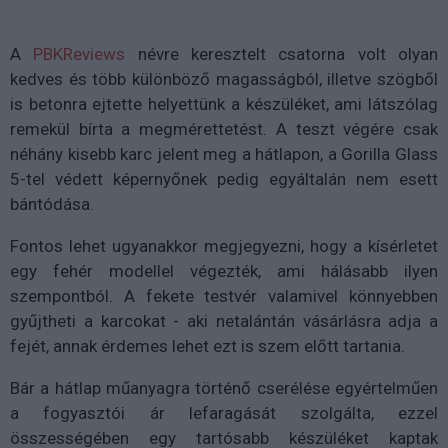
A
PBKReviews
névre keresztelt csatorna volt olyan
kedves és több különböző magasságból, illetve szögből
is betonra ejtette helyettünk a készüléket, ami látszólag
remekül bírta a megmérettetést. A teszt végére csak
néhány kisebb karc jelent meg a hátlapon, a Gorilla Glass
5-tel védett képernyőnek pedig egyáltalán nem esett
bántódása.
Fontos lehet ugyanakkor megjegyezni, hogy a kísérletet
egy fehér modellel végezték, ami hálásabb ilyen
szempontból. A fekete testvér valamivel könnyebben
gyűjtheti a karcokat - aki netalántán vásárlásra adja a
fejét, annak érdemes lehet ezt is szem előtt tartania.
Bár a hátlap műanyagra történő cserélése egyértelműen
a fogyasztói ár lefaragását szolgálta, ezzel
összességében egy tartósabb készüléket kaptak