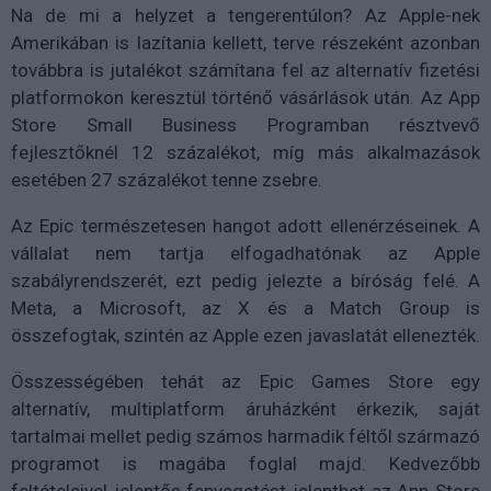
Na de mi a helyzet a tengerentúlon? Az Apple-nek
Amerikában is lazítania kellett, terve részeként azonban
továbbra is jutalékot számítana fel az alternatív fizetési
platformokon keresztül történő vásárlások után. Az App
Store Small Business Programban résztvevő
fejlesztőknél 12 százalékot, míg más alkalmazások
esetében 27 százalékot tenne zsebre.
Az Epic természetesen hangot adott ellenérzéseinek. A
vállalat nem tartja elfogadhatónak az Apple
szabályrendszerét, ezt pedig jelezte a bíróság felé. A
Meta, a Microsoft, az X és a Match Group is
összefogtak, szintén az Apple ezen javaslatát ellenezték.
Összességében tehát az Epic Games Store egy
alternatív, multiplatform áruházként érkezik, saját
tartalmai mellet pedig számos harmadik féltől származó
programot is magába foglal majd. Kedvezőbb
feltételeivel jelentős fenyegetést jelenthet az App Store