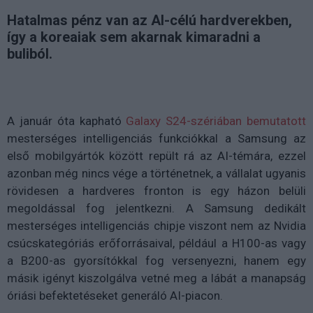
Hatalmas pénz van az AI-célú hardverekben,
így a koreaiak sem akarnak kimaradni a
buliból.
A január óta kapható
Galaxy S24-szériában bemutatott
mesterséges intelligenciás funkciókkal a Samsung az
első mobilgyártók között repült rá az AI-témára, ezzel
azonban még nincs vége a történetnek, a vállalat ugyanis
rövidesen a hardveres fronton is egy házon belüli
megoldással fog jelentkezni. A Samsung dedikált
mesterséges intelligenciás chipje viszont nem az Nvidia
csúcskategóriás erőforrásaival, például a H100-as vagy
a B200-as gyorsítókkal fog versenyezni, hanem egy
másik igényt kiszolgálva vetné meg a lábát a manapság
óriási befektetéseket generáló AI-piacon.