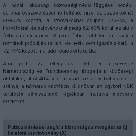
A hazai lakosság közösségimédia-függése közép-
európai összevetésben is feltűnő, mivel az osztrákoknál
60-65% közötti, a szlovákoknál csupán 57%-os, a
horvátoknál és szlovénoknál pedig 62-63% körüli az aktív
felhasználók aránya. A piros-fehér-zöld tempót csak a
románok próbálják tartani, de nekik sem igazán sikerül a
72-79% között maradó régiós értékeikkel.
Ami pedig az ellenpólust illeti, a legkevésbé
Németország és Franciaország látogatja a közösségi
oldalakat, ahol 40% alatt maradt az aktív felhasználók
aránya, a németek esetében különösen az egykori NDK
területén elhelyezkedő régiókban mutatva alacsony
értékeket.
Pulzusméréssel segíti a biztonságos mozgást az új
balatoni kardioösvény (X)