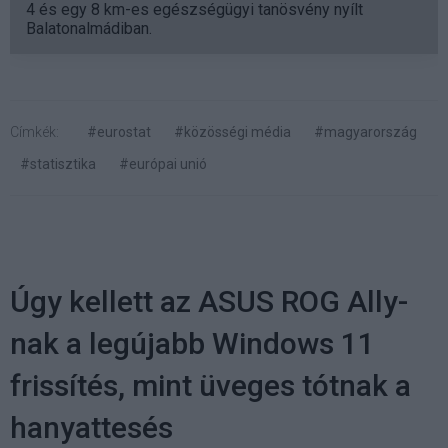
4 és egy 8 km-es egészségügyi tanösvény nyílt
Balatonalmádiban.
Címkék:
#eurostat
#közösségi média
#magyarország
#statisztika
#európai unió
Úgy kellett az ASUS ROG Ally-
nak a legújabb Windows 11
frissítés, mint üveges tótnak a
hanyattesés