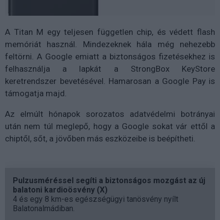
A Titan M egy teljesen független chip, és védett flash
memóriát használ. Mindezeknek hála még nehezebb
feltörni. A Google emiatt a biztonságos fizetésekhez is
felhasználja a lapkát a StrongBox KeyStore
keretrendszer bevetésével. Hamarosan a Google Pay is
támogatja majd.
Az elmúlt hónapok sorozatos adatvédelmi botrányai
után nem túl meglepő, hogy a Google sokat vár ettől a
chiptől, sőt, a jövőben más eszközeibe is beépítheti.
Pulzusméréssel segíti a biztonságos mozgást az új
balatoni kardioösvény (X)
4 és egy 8 km-es egészségügyi tanösvény nyílt
Balatonalmádiban.