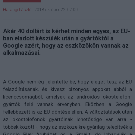
Harangi László
|
2018 október 22. 07:00
Akár 40 dollárt is kérhet minden egyes, az EU-
ban eladott készülék után a gyártóktól a
Google azért, hogy az eszközökön vannak az
alkalmazásai.
A Google nemrég jelentette be, hogy eleget tesz az EU
felszólításának, és kivesz bizonyos appokat abból a
licenccsomagból, amelyek az androidos okostelefon-
gyártók felé vannak érvényben. Eközben a Google
fellebbezett is az EU döntése ellen. A változtatások után
az okostelefonok gyártóinak lehetősége van arra -
többek között -, hogy az eszközeikre gyárilag telepítsék a
Google Play Áruházat és a Gmailt, de lehagyják a