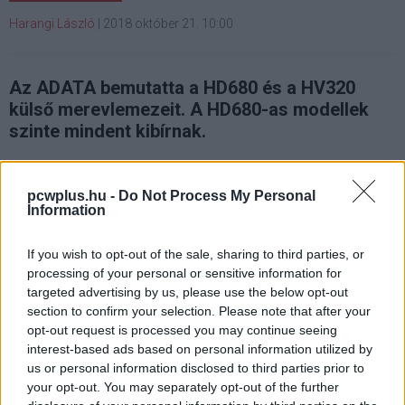
Harangi László
|
2018 október 21. 10:00
Az ADATA bemutatta a HD680 és a HV320
külső merevlemezeit. A HD680-as modellek
szinte mindent kibírnak.
pcwplus.hu -
Do Not Process My Personal
Information
Az ADATA legújabb külső merevlemezit a HD680-as és a
HV320-as szériában találjuk. A HD680-as meghajtók
If you wish to opt-out of the sale, sharing to third parties, or
igen komoly védelemmel rendelkeznek, így szinte
processing of your personal or sensitive information for
mindent kibírnak. A HV320 eközben a hordozhatóság
targeted advertising by us, please use the below opt-out
jegyében készült, mindegyik modell stílusos és lapos
section to confirm your selection. Please note that after your
kialakítást kapott, akár 5 TB-os kapacitással.
opt-out request is processed you may continue seeing
interest-based ads based on personal information utilized by
us or personal information disclosed to third parties prior to
your opt-out. You may separately opt-out of the further