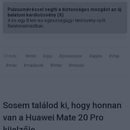
Pulzusméréssel segíti a biztonságos mozgást az új
balatoni kardioösvény (X)
4 és egy 8 km-es egészségügyi tanösvény nyílt
Balatonalmádiban.
Címkék:
#intel
#cpu
#processzor
#apple
#chip
#mac
#macbook
#imac
#macos
Sosem találod ki, hogy honnan
van a Huawei Mate 20 Pro
kijelzője