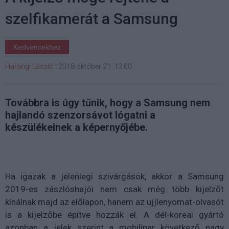
szelfikamerát a Samsung
Kedvencekhez
Harangi László
|
2018 október 21. 13:00
Továbbra is úgy tűnik, hogy a Samsung nem
hajlandó szenzorsávot lógatni a
készülékeinek a képernyőjébe.
Ha igazak a jelenlegi szivárgások, akkor a Samsung
2019-es zászlóshajói nem csak még több kijelzőt
kínálnak majd az előlapon, hanem az ujjlenyomat-olvasót
is a kijelzőbe építve hozzák el. A dél-koreai gyártó
azonban a jelek szerint a mobilipar következő nagy