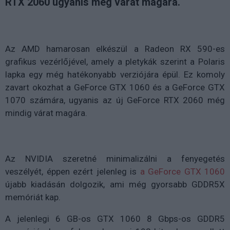
RTX 2060 ugyanis még várat magára.
Az AMD hamarosan elkészül a Radeon RX 590-es
grafikus vezérlőjével, amely a pletykák szerint a Polaris
lapka egy még hatékonyabb verziójára épül. Ez komoly
zavart okozhat a GeForce GTX 1060 és a GeForce GTX
1070 számára, ugyanis az új GeForce RTX 2060 még
mindig várat magára.
Az NVIDIA szeretné minimalizálni a fenyegetés
veszélyét, éppen ezért jelenleg is
a GeForce GTX 1060
újabb kiadásán dolgozik, ami még gyorsabb GDDR5X
memóriát kap.
A jelenlegi 6 GB-os GTX 1060 8 Gbps-os GDDR5