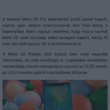
A Huawei Mate 20 Pro lekerekített szélű panelt kapott,
sajnos igen vaskos szenzorsávval, ami felül belóg a
képernyőbe. Némi vigaszt jelenthet, hogy míg a normál
Mate 20 csak vízcsepp alakú bevágást kapott, addig itt
már van villámgyors, 3D-s arcfelismerés is.
A Mate 20 Próban lévő kijelző nem csak nagyobb
felbontású, de jobb minőségű is. Legalábbis elméletben
mindenképp, hiszen manapság a csúcsot az OLED jelenti,
az LCD-t minden gyártó rosszabbnak állítja be.