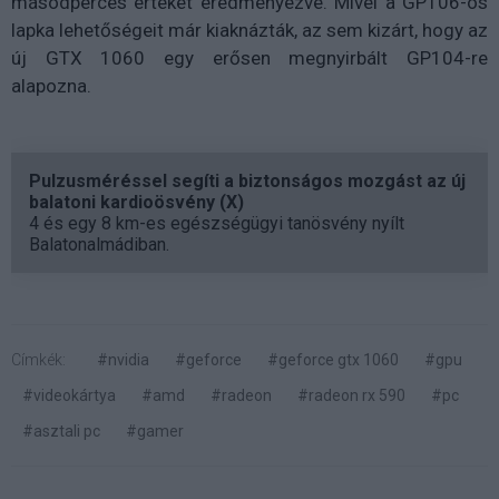
másodperces értéket eredményezve. Mivel a GP106-os
lapka lehetőségeit már kiaknázták, az sem kizárt, hogy az
új GTX 1060 egy erősen megnyirbált GP104-re
alapozna.
Pulzusméréssel segíti a biztonságos mozgást az új
balatoni kardioösvény (X)
4 és egy 8 km-es egészségügyi tanösvény nyílt
Balatonalmádiban.
Címkék:
#nvidia
#geforce
#geforce gtx 1060
#gpu
#videokártya
#amd
#radeon
#radeon rx 590
#pc
#asztali pc
#gamer