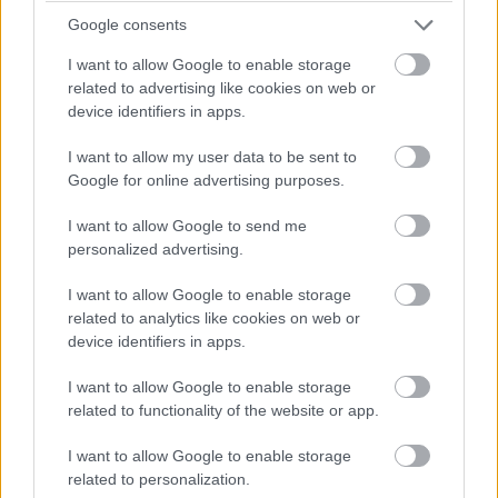
Google consents
I want to allow Google to enable storage
related to advertising like cookies on web or
device identifiers in apps.
I want to allow my user data to be sent to
Google for online advertising purposes.
I want to allow Google to send me
personalized advertising.
I want to allow Google to enable storage
related to analytics like cookies on web or
A
HV320-as széria
ezzel szemben a hordozhatóságot
device identifiers in apps.
tartja szem előtt. Mindössze 10,7 milliméter vastag ez a
I want to allow Google to enable storage
külső HDD (az 1 és 2 TB-os modell), ezért zsebben is
related to functionality of the website or app.
könnyedén hordozható. Elegáns, szálcsiszolt hatású
borítást kapott, fekete, fehér és kék színben érhető el.
I want to allow Google to enable storage
Maximum 5 TB-os kapacitás választható.
related to personalization.