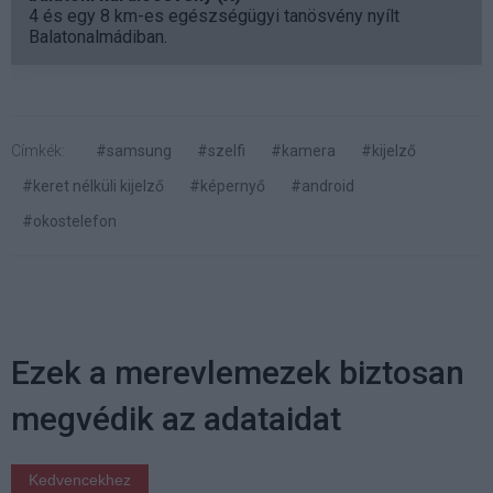
4 és egy 8 km-es egészségügyi tanösvény nyílt
Balatonalmádiban.
Címkék:
#samsung
#szelfi
#kamera
#kijelző
#keret nélküli kijelző
#képernyő
#android
#okostelefon
Ezek a merevlemezek biztosan
megvédik az adataidat
Kedvencekhez