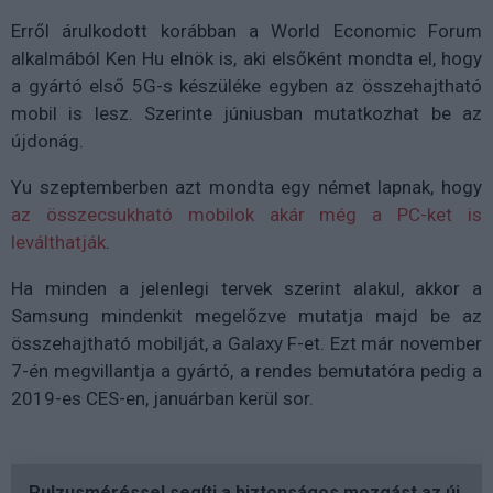
Erről árulkodott korábban a World Economic Forum
alkalmából Ken Hu elnök is, aki elsőként mondta el, hogy
a gyártó első 5G-s készüléke egyben az összehajtható
mobil is lesz. Szerinte júniusban mutatkozhat be az
újdonág.
Yu szeptemberben azt mondta egy német lapnak, hogy
az összecsukható mobilok akár még a PC-ket is
leválthatják
.
Ha minden a jelenlegi tervek szerint alakul, akkor a
Samsung mindenkit megelőzve mutatja majd be az
összehajtható mobilját, a Galaxy F-et. Ezt már november
7-én megvillantja a gyártó, a rendes bemutatóra pedig a
2019-es CES-en, januárban kerül sor.
Pulzusméréssel segíti a biztonságos mozgást az új