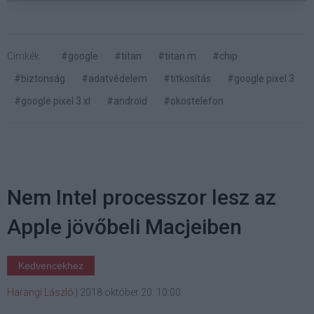
Címkék:
#google
#titan
#titan m
#chip
#biztonság
#adatvédelem
#titkosítás
#google pixel 3
#google pixel 3 xl
#android
#okostelefon
Nem Intel processzor lesz az
Apple jövőbeli Macjeiben
Kedvencekhez
Harangi László
|
2018 október 20. 10:00