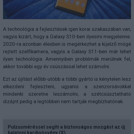
A technológia a fejlesztések igen korai szakaszában van,
vagyis kizárt, hogy a Galaxy S10-ben ilyesmi megjelenne.
2020-ra azonban élesben is megérkezhet a kijelző mögé
rejtett szelfikamera, vagyis a Galaxy S11-ben már lehet
ilyen technológia. Amennyiben problémák merülnek fel,
akkor további egy év csúszással lehet számolni.
Ezt az újítást előbb-utóbb a többi gyártó is kénytelen lesz
elkezdeni fejleszteni, ugyanis a szenzorsávokkal
mindenki szeretne leszámolni, a szétcsúsztatható
dizájnt pedig a legtöbben nem tartják megbízhatónak.
Pulzusméréssel segíti a biztonságos mozgást az új
balatoni kardioösvény (X)