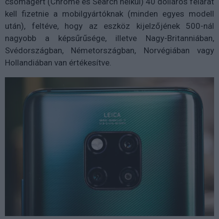
csomagért (Chrome és Search nélkül) 40 dolláros felárat
kell fizetnie a mobilgyártóknak (minden egyes modell
után), feltéve, hogy az eszköz kijelzőjének 500-nál
nagyobb a képsűrűsége, illetve Nagy-Britanniában,
Svédországban, Németországban, Norvégiában vagy
Hollandiában van értékesítve.