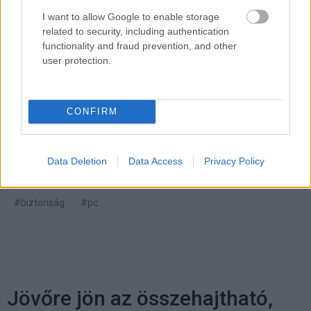
I want to allow Google to enable storage
related to security, including authentication
functionality and fraud prevention, and other
Pulzusméréssel segíti a biztonságos mozgást az új
balatoni kardioösvény (X)
user protection.
4 és egy 8 km-es egészségügyi tanösvény nyílt
Balatonalmádiban.
CONFIRM
Címkék:
#adata
#hdd
#merevlemez
#külső hdd
Data Deletion
Data Access
Privacy Policy
#külső merevlemez
#adattárolás
#adattároló
#biztonság
#pc
Jövőre jön az összehajtható,