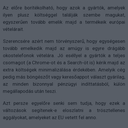
Az előre borítékolható, hogy azok a gyártók, amelyek
ilyen plusz költséggel találják szembe magukat,
egyszerűen tovább emelik majd a termékeik európai
vételárait.
Szerencsére azért nem törvényszerű, hogy egységesen
tovább emelkedik majd az amúgy is egyre drágább
okostelefonok vételára. Jó eséllyel a gyártók a teljes
csomagot (a Chrome-ot és a Search-öt is) kérik majd az
extra költségek minimalizálása érdekében. Amelyik cég
pedig más böngészőt vagy keresőappot választ gyárilag,
az minden bizonnyal pénzügyi indíttatásból, külön
megállapodás után teszi.
Azt persze egyelőre senki sem tudja, hogy ezek a
változások segítenek-e eloszlatni a trösztellenes
aggályokat, amelyeket az EU vetett fel anno.