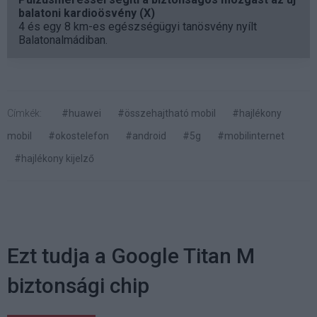
balatoni kardioösvény (X)
4 és egy 8 km-es egészségügyi tanösvény nyílt
Balatonalmádiban.
Címkék:
#huawei
#összehajtható mobil
#hajlékony
mobil
#okostelefon
#android
#5g
#mobilinternet
#hajlékony kijelző
Ezt tudja a Google Titan M
biztonsági chip