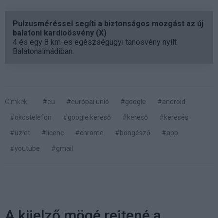
Pulzusméréssel segíti a biztonságos mozgást az új
balatoni kardioösvény (X)
4 és egy 8 km-es egészségügyi tanösvény nyílt
Balatonalmádiban.
Címkék:
#eu
#európai unió
#google
#android
#okostelefon
#google kereső
#kereső
#keresés
#üzlet
#licenc
#chrome
#böngésző
#app
#youtube
#gmail
A kijelző mögé rejtené a