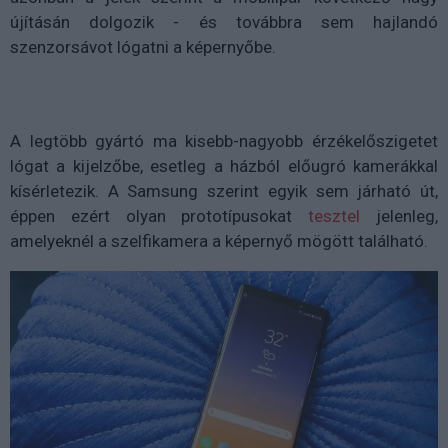
újításán dolgozik - és továbbra sem hajlandó
szenzorsávot lógatni a képernyőbe.
A legtöbb gyártó ma kisebb-nagyobb érzékelőszigetet
lógat a kijelzőbe, esetleg a házból előugró kamerákkal
kísérletezik. A Samsung szerint egyik sem járható út,
éppen ezért olyan prototípusokat
tesztel
jelenleg,
amelyeknél a szelfikamera a képernyő mögött található.