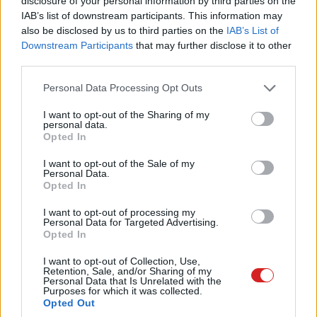
disclosure of your personal information by third parties on the
A
HD680-as meghajtók
mindent megtesznek az adatok
IAB’s list of downstream participants. This information may
védelméért. Az adattárolók megfelelnek a MIL-STD-
also be disclosed by us to third parties on the
IAB’s List of
810G 516.6 katonai szabványnak, a háromrétegű
Downstream Participants
that may further disclose it to other
third parties.
konstrukció pedig remekül nyeli el a szilikon elemekkel a
becsapódásokat és az erőhatásokat. A HDD rögzítése is
Please note that this website/app uses one or more Google
Personal Data Processing Opt Outs
párnázva van, így akár az 1,22 méteres eséseket is gond
services and may gather and store information including but
nélkül átvészeli a becsapódásokat külön szenzorral
not limited to your visit or usage behaviour. You may click to
I want to opt-out of the Sharing of my
personal data.
grant or deny consent to Google and its third-party tags to
figyelő eszköz. Minderről külön LED-ek adnak
Opted In
use your data for below specified purposes in below Google
visszajelzést. Az adatok pedig 256 bites AES kódolással
consent section.
I want to opt-out of the Sale of my
és jelszóval védi a merevlemez, ami feketében, kékben
Personal Data.
és sárgában, maximum 2 TB-os kapacitással érhető el.
Opted In
I want to opt-out of processing my
Personal Data for Targeted Advertising.
Opted In
I want to opt-out of Collection, Use,
Retention, Sale, and/or Sharing of my
Personal Data that Is Unrelated with the
Purposes for which it was collected.
Opted Out