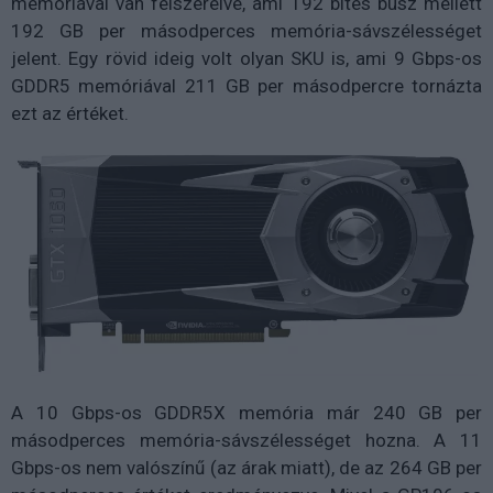
memóriával van felszerelve, ami 192 bites busz mellett
192 GB per másodperces memória-sávszélességet
jelent. Egy rövid ideig volt olyan SKU is, ami 9 Gbps-os
GDDR5 memóriával 211 GB per másodpercre tornázta
ezt az értéket.
A 10 Gbps-os GDDR5X memória már 240 GB per
másodperces memória-sávszélességet hozna. A 11
Gbps-os nem valószínű (az árak miatt), de az 264 GB per