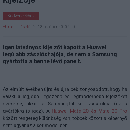
Kedvencekhez
Harangi László
|
2018 október 20. 07:00
Igen látványos kijelzőt kapott a Huawei
legújabb zászlóshajója, de nem a Samsung
gyártotta a benne lévő panelt.
Az elmúlt években újra és újra bebizonyosodott, hogy ha
valaki a legjobb, legszebb és legmodernebb kijelzőket
szeretné, akkor a Samsungtól kell vásárolnia (ez a
gyártókra is igaz). A
Huawei Mate 20 és Mate 20 Pro
között rengeteg különbség van, többek között a képernyő
sem ugyanaz a két modellben.