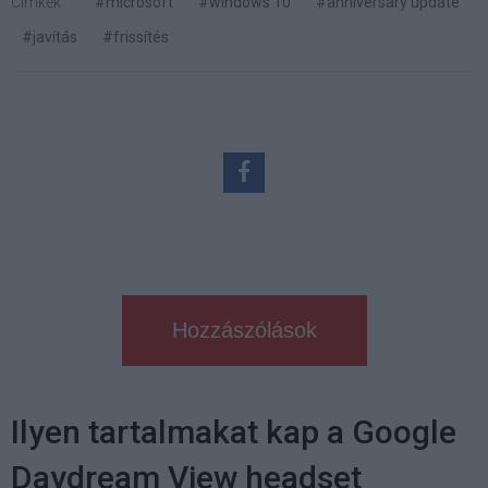
Címkék:
#microsoft
#windows 10
#anniversary update
#javítás
#frissítés
Hozzászólások
Ilyen tartalmakat kap a Google
Daydream View headset