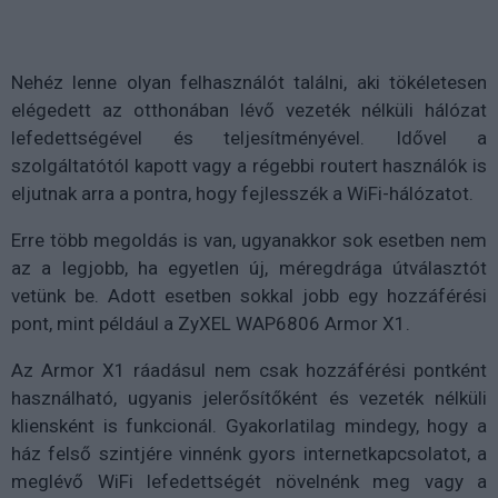
Nehéz lenne olyan felhasználót találni, aki tökéletesen
elégedett az otthonában lévő vezeték nélküli hálózat
lefedettségével és teljesítményével. Idővel a
szolgáltatótól kapott vagy a régebbi routert használók is
eljutnak arra a pontra, hogy fejlesszék a WiFi-hálózatot.
Erre több megoldás is van, ugyanakkor sok esetben nem
az a legjobb, ha egyetlen új, méregdrága útválasztót
vetünk be. Adott esetben sokkal jobb egy hozzáférési
pont, mint például a ZyXEL WAP6806 Armor X1.
Az Armor X1 ráadásul nem csak hozzáférési pontként
használható, ugyanis jelerősítőként és vezeték nélküli
kliensként is funkcionál. Gyakorlatilag mindegy, hogy a
ház felső szintjére vinnénk gyors internetkapcsolatot, a
meglévő WiFi lefedettségét növelnénk meg vagy a