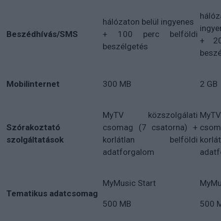
hál
hálózaton belül ingyenes
ingye
Beszédhívás/SMS
+ 100 perc belföldi
+ 20
beszélgetés
beszé
Mobilinternet
300 MB
2 GB
MyTV közszolgálati
MyTV
Szórakoztató
csomag (7 csatorna) +
csoma
szolgáltatások
korlátlan belföldi
korl
adatforgalom
adat
MyMusic Start
MyMus
Tematikus adatcsomag
500 MB
500 