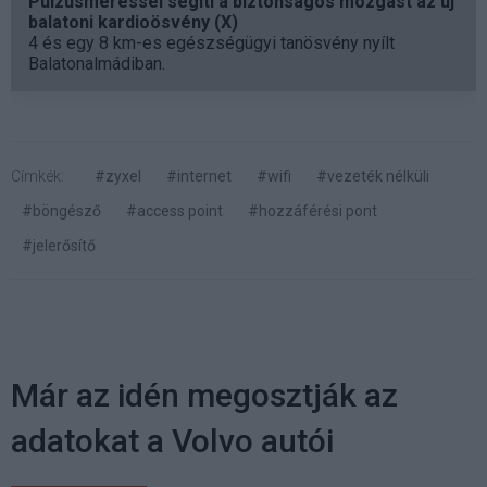
Pulzusméréssel segíti a biztonságos mozgást az új
balatoni kardioösvény (X)
4 és egy 8 km-es egészségügyi tanösvény nyílt
Balatonalmádiban.
Címkék:
#zyxel
#internet
#wifi
#vezeték nélküli
#böngésző
#access point
#hozzáférési pont
#jelerősítő
Már az idén megosztják az
adatokat a Volvo autói