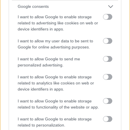
Banovic Aleksandra, a Telenor digitális szolgáltatásokért
Google consents
felelős vezérigazgató-helyettese.
I want to allow Google to enable storage
A Telenor Blue mindegyik díjcsomagja korlátlan MyTV
related to advertising like cookies on web or
adatforgalmat tartalmaz, valamint magában foglalja a
device identifiers in apps.
MyTV hétcsatornás közszolgálati csomagját is, tehát a
I want to allow my user data to be sent to
Telenor Blue-ra előfizetők nem csak számítógépen és
Google for online advertising purposes.
okostévén, hanem mobiltelefonjukon vagy táblagépükön,
akár a buszon ülve is bármikor belenézhetnek egy
I want to allow Google to send me
futballmeccsbe anélkül, hogy a költségek vagy
personalized advertising.
adatkeretük miatt kellene aggódniuk.
I want to allow Google to enable storage
related to analytics like cookies on web or
Emellett mindegyik Telenor Blue tarifa része egy akár
device identifiers in apps.
tizenöt órányi online zenehallgatást biztosító MyMusic
Start 500 megabájtos adatcsomag is, amit a Deezer, az
I want to allow Google to enable storage
Apple Music és a Tidal streaming zeneszolgáltatások,
related to functionality of the website or app.
valamint több magyar rádióadó online hallgatására lehet
I want to allow Google to enable storage
használni a tarifacsomagban foglalt általános
related to personalization.
adatkereten felül.