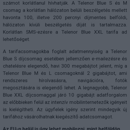
számot korlátlanul hívhatják. A Telenor Blue S és M
csomag a korlátlan hálózaton belüli beszélgetés mellett
havonta 100, illetve 200 percnyi díjmentes belföldi,
hálózaton kívüli beszélgetés díját is tartalmazza.
Korlátlan SMS-ezésre a Telenor Blue XXL tarifa ad
lehetőséget.
A tarifacsomagokba foglalt adatmennyiség a Telenor
Blue S díjcsomag esetében jellemzően e-mailezésre és
chatelésre elegendő, havi 300 megabájtot jelent, míg a
Telenor Blue M és L csomagoknál 2 gigabájtot, ami
rendszeres hírolvasásra, navigációra, fotók
megosztására is elegendő lehet. A legnagyobb, Telenor
Blue XXL díjcsomaggal járó 10 gigabájt adatforgalom
az előbbieken felül az intenzív mobilinternetezők igényeit
is kielégítheti. Az ügyfelek igény szerint mindegyik új
tarifához vásárolhatnak kiegészítő adatcsomagot.
Az EU-n belül is úgy lehet mobilozni, mint belföldön