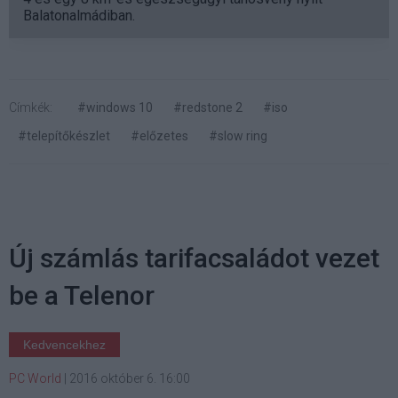
Balatonalmádiban.
Címkék:
#windows 10
#redstone 2
#iso
#telepítőkészlet
#előzetes
#slow ring
Új számlás tarifacsaládot vezet
be a Telenor
Kedvencekhez
PC World
|
2016 október 6. 16:00