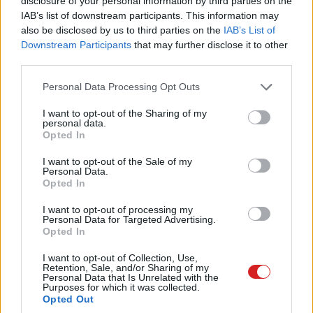
disclosure of your personal information by third parties on the
adatjegyet. A Telenor Blue a határokat átlépve az EU
IAB’s list of downstream participants. This information may
also be disclosed by us to third parties on the
IAB’s List of
országokban is hazai hívás-, SMS- és adatforgalmi
Downstream Participants
that may further disclose it to other
díjakat biztosít.
third parties.
Please note that this website/app uses one or more Google
Personal Data Processing Opt Outs
services and may gather and store information including but
not limited to your visit or usage behaviour. You may click to
I want to opt-out of the Sharing of my
A korlátlan MyTV adatforgalom a tarifa alapvető része
personal data.
grant or deny consent to Google and its third-party tags to
Opted In
use your data for below specified purposes in below Google
"Ügyfeleink visszajelzései és mobilhasználati szokásai
consent section.
alapján egyértelmű trend a digitális szolgáltatások
I want to opt-out of the Sale of my
Personal Data.
előretörése, ezért megújult díjcsomagjaink mindegyike
Opted In
tartalmaz online tévénézést és zenehallgatást is. A
I want to opt-out of processing my
tarifaportfólió átalakításakor nem csak az volt fontos
Personal Data for Targeted Advertising.
szempont, hogy rugalmasan reagáljunk a folyamatosan
Opted In
változó felhasználói igényekre, hanem az is, hogy
I want to opt-out of Collection, Use,
kényelmes és komplex, az ügyfeleink számára átlátható,
Retention, Sale, and/or Sharing of my
Personal Data that Is Unrelated with the
és a piacon lévő más lehetőségekkel könnyen
Purposes for which it was collected.
Opted Out
összehasonlítható ajánlatokat biztosítsunk"
- mondta el