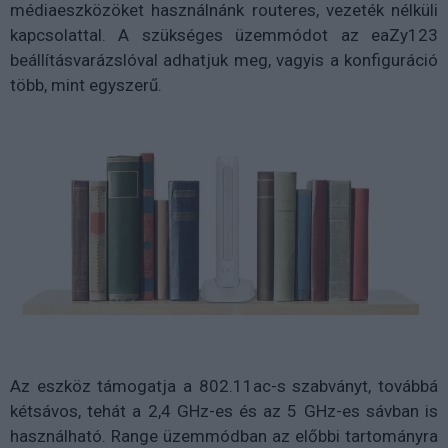
médiaeszközöket használnánk routeres, vezeték nélküli
kapcsolattal. A szükséges üzemmódot az eaZy123
beállításvarázslóval adhatjuk meg, vagyis a konfiguráció
több, mint egyszerű.
Az eszköz támogatja a 802.11ac-s szabványt, továbbá
kétsávos, tehát a 2,4 GHz-es és az 5 GHz-es sávban is
használható. Range üzemmódban az előbbi tartományra