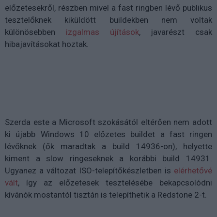
előzetesekről, részben mivel a fast ringben lévő publikus
tesztelőknek kiküldött buildekben nem voltak
különösebben
izgalmas újítások
, javarészt csak
hibajavításokat hoztak.
Szerda este a Microsoft szokásától eltérően nem adott
ki újabb Windows 10 előzetes buildet a fast ringen
lévőknek (ők maradtak a build 14936-on), helyette
kiment a slow ringeseknek a korábbi build 14931.
Ugyanez a változat ISO-telepítőkészletben is
elérhetővé
vált
, így az előzetesek tesztelésébe bekapcsolódni
kívánók mostantól tisztán is telepíthetik a Redstone 2-t.