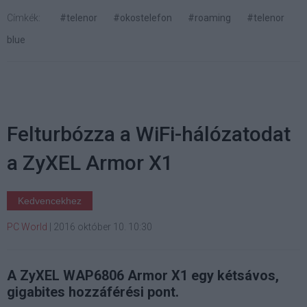
Címkék:
#telenor
#okostelefon
#roaming
#telenor
blue
Felturbózza a WiFi-hálózatodat
a ZyXEL Armor X1
Kedvencekhez
PC World
|
2016 október 10. 10:30
A ZyXEL WAP6806 Armor X1 egy kétsávos,
gigabites hozzáférési pont.