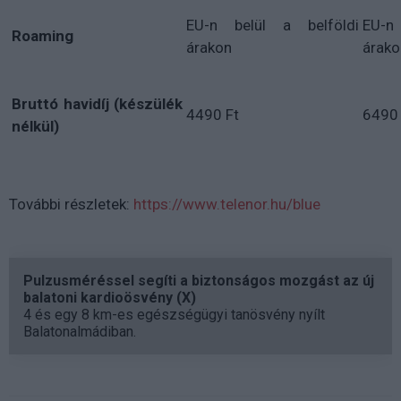
EU-n belül a belföldi
EU-n 
Roaming
árakon
árako
Bruttó havidíj (készülék
4490 Ft
6490 
nélkül)
További részletek:
https://www.telenor.hu/blue
Pulzusméréssel segíti a biztonságos mozgást az új
balatoni kardioösvény (X)
4 és egy 8 km-es egészségügyi tanösvény nyílt
Balatonalmádiban.