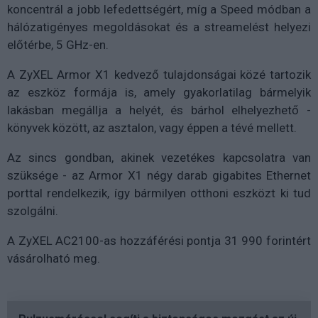
koncentrál a jobb lefedettségért, míg a Speed módban a
hálózatigényes megoldásokat és a streamelést helyezi
előtérbe, 5 GHz-en.
A ZyXEL Armor X1 kedvező tulajdonságai közé tartozik
az eszköz formája is, amely gyakorlatilag bármelyik
lakásban megállja a helyét, és bárhol elhelyezhető -
könyvek között, az asztalon, vagy éppen a tévé mellett.
Az sincs gondban, akinek vezetékes kapcsolatra van
szüksége - az Armor X1 négy darab gigabites Ethernet
porttal rendelkezik, így bármilyen otthoni eszközt ki tud
szolgálni.
A ZyXEL AC2100-as hozzáférési pontja 31 990 forintért
vásárolható meg.