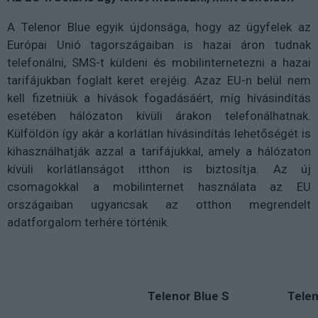
A Telenor Blue egyik újdonsága, hogy az ügyfelek az
Európai Unió tagországaiban is hazai áron tudnak
telefonálni, SMS-t küldeni és mobilinternetezni a hazai
tarifájukban foglalt keret erejéig. Azaz EU-n belül nem
kell fizetniük a hívások fogadásáért, míg hívásindítás
esetében hálózaton kívüli árakon telefonálhatnak.
Külföldön így akár a korlátlan hívásindítás lehetőségét is
kihasználhatják azzal a tarifájukkal, amely a hálózaton
kívüli korlátlanságot itthon is biztosítja. Az új
csomagokkal a mobilinternet használata az EU
országaiban ugyancsak az otthon megrendelt
adatforgalom terhére történik.
Telenor Blue S
Telen