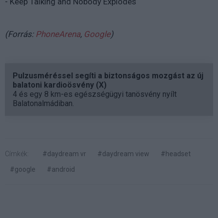
- Keep Talking and Nobody Explodes
(Forrás:
PhoneArena
,
Google
)
Pulzusméréssel segíti a biztonságos mozgást az új
balatoni kardioösvény (X)
4 és egy 8 km-es egészségügyi tanösvény nyílt
Balatonalmádiban.
Címkék:
#daydream vr
#daydream view
#headset
#google
#android