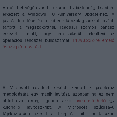
A múlt hét végén váratlan kumulatív biztonsági frissítés
érkezett a Windows 10 Anniversary Update-hez. A
javítás letöltése és telepítése látszólag sokkal tovább
tartott a megszokottnál, ráadásul számos panasz
érkezett amiatt, hogy nem sikerült telepíteni az
operációs rendszer buildszámát
14393.222-re emelő
összegző frissítést
.
A Microsoft röviddel később kiadott a probléma
megoldására egy másik javítást, azonban ha ez nem
oldotta volna meg a gondot, akkor
innen letölthető
egy
különálló javítószkript. A Microsoft szűkszavú
tájékoztatása szerint a telepítési hiba csak azon