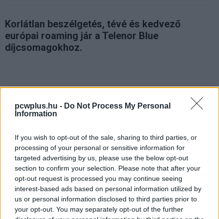
Korlátlan beszélgetés, tévé és kedvező
európai roaming jár a Telenor Blue
díjcsomagokhoz.
A változó fogyasztói igényekre kínál kényelmes, komplex
pcwplus.hu -
Do Not Process My Personal
megoldást új lakossági havidíjas tarifacsaládjával a
Information
Telenor. A Telenor Blue S, M, L és XXL jelzésű
csomagokat az eltérő típusú ügyféligényeknek
If you wish to opt-out of the sale, sharing to third parties, or
megfelelően, az eddigi tarifahasználati statisztikák és a
processing of your personal or sensitive information for
várható trendek alapján állította össze a Telenor,
targeted advertising by us, please use the below opt-out
igazodva a folyamatosan változó mobilhasználati
section to confirm your selection. Please note that after your
opt-out request is processed you may continue seeing
szokásokhoz. A klasszikus tarifaelemek - a hanghívás, az
interest-based ads based on personal information utilized by
SMS és a mobiladat - mellett az új csomagok külön díj
us or personal information disclosed to third parties prior to
nélkül biztosítanak szórakoztató szolgáltatásokat, azaz
your opt-out. You may separately opt-out of the further
mobiltévézést, és zenei streamingre használható