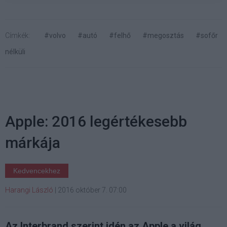
Címkék:
#volvo
#autó
#felhő
#megosztás
#sofőr
nélküli
Apple: 2016 legértékesebb
márkája
Kedvencekhez
Harangi László
|
2016 október 7. 07:00
Az Interbrand szerint idén az Apple a világ