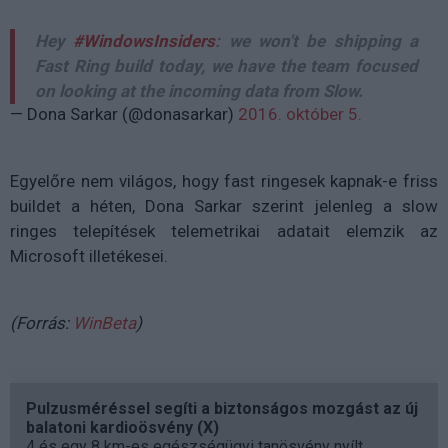
Hey
#WindowsInsiders
: we won't be shipping a
Fast Ring build today, we have the team focused
on looking at the incoming data from Slow.
— Dona Sarkar (@donasarkar)
2016. október 5.
Egyelőre nem világos, hogy fast ringesek kapnak-e friss
buildet a héten, Dona Sarkar szerint jelenleg a slow
ringes telepítések telemetrikai adatait elemzik az
Microsoft illetékesei.
(Forrás:
WinBeta
)
Pulzusméréssel segíti a biztonságos mozgást az új
balatoni kardioösvény (X)
4 és egy 8 km-es egészségügyi tanösvény nyílt