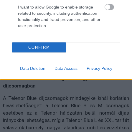
I want to allow Google to enable storage
related to security, including authentication
functionality and fraud prevention, and other
user protection.
CONFIRM
Data Deletion
Data Access
Privacy Policy
Korlátlan híváslehetőség mindegyik Telenor Blue
díjcsomagban
A Telenor Blue díjcsomagok mindegyike kínál korlátlan
híváslehetőséget: a Telenor Blue S és M csomagok
esetében ez a Telenor hálózatán belül, normál díjas
irányokba lehetséges, míg a Telenor Blue L és XXL tarifát
választók bármely magyar alapdíjas mobil és vezetékes