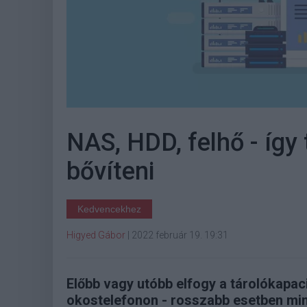
NAS, HDD, felhő - így
bővíteni
Kedvencekhez
Higyed Gábor
|
2022 február 19. 19:31
Előbb vagy utóbb elfogy a tárolókapac
okostelefonon - rosszabb esetben mi