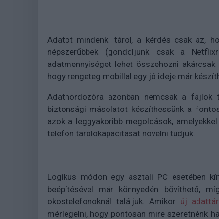
Adatot mindenki tárol, a kérdés csak az, h
népszerűbbek (gondoljunk csak a Netflixr
adatmennyiséget lehet összehozni akárcsak a 
hogy rengeteg mobillal egy jó ideje már készít
Adathordozóra azonban nemcsak a fájlok tá
biztonsági másolatot készíthessünk a fontos
azok a leggyakoribb megoldások, amelyekkel
telefon tárolókapacitását növelni tudjuk.
Logikus módon egy asztali PC esetében kíná
beépítésével már könnyedén bővíthető, míg
okostelefonoknál találjuk. Amikor
új adattár
mérlegelni, hogy pontosan mire szeretnénk has