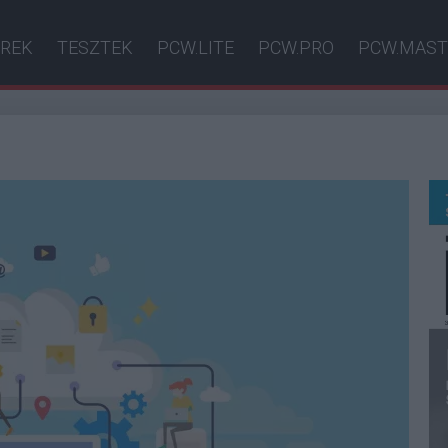
ÍREK
TESZTEK
PCW.LITE
PCW.PRO
PCW.MAST