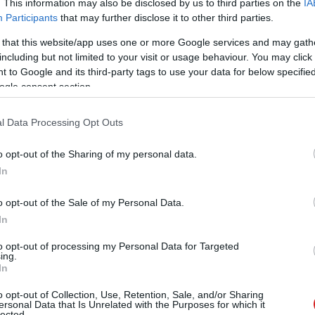
 HDD-t csak akkor lehet elérni, ha a számítógép be van
. This information may also be disclosed by us to third parties on the
IA
Participants
that may further disclose it to other third parties.
onsági mentéshez sem ideális, hiszen ha zsarolóvírus
egység hibásodik meg, akkor ez is "megy az örök
 that this website/app uses one or more Google services and may gath
including but not limited to your visit or usage behaviour. You may click 
 to Google and its third-party tags to use your data for below specifi
ogle consent section.
l Data Processing Opt Outs
o opt-out of the Sharing of my personal data.
In
o opt-out of the Sale of my Personal Data.
In
to opt-out of processing my Personal Data for Targeted
ing.
In
o opt-out of Collection, Use, Retention, Sale, and/or Sharing
ersonal Data that Is Unrelated with the Purposes for which it
lected.