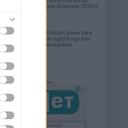
nézted a THQ Nordic
Digital Showcase 2026-ot
Felrobbant power bank
miatt égett ki egy autó
Debrecenben
Hirdetés