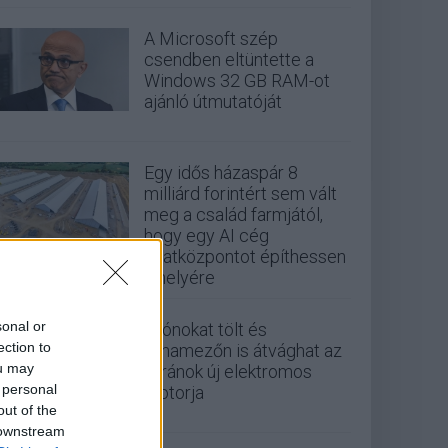
A Microsoft szép
csendben eltüntette a
Windows 32 GB RAM-ot
ajánló útmutatóját
Egy idős házaspár 8
milliárd forintért sem vált
meg a család farmjától,
hogy egy AI cég
adatközpontot építhessen
a helyére
sonal or
Drónokat tölt és
ection to
aknamezőn is átvághat az
ou may
ukránok új elektromos
 personal
motorja
out of the
 downstream