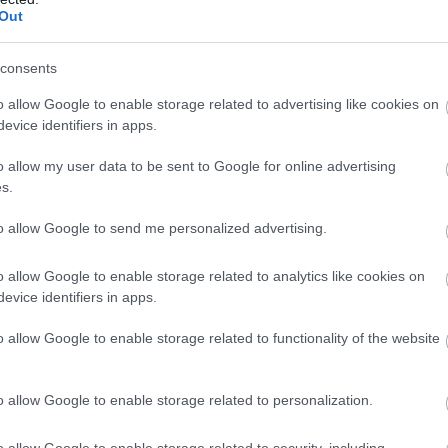
Out
consents
o allow Google to enable storage related to advertising like cookies on
evice identifiers in apps.
o allow my user data to be sent to Google for online advertising
s.
nagyban
to allow Google to send me personalized advertising.
sz asztali PC-vel is, azonban ez a bővítési megoldás
ookot használ, hiszen egy laptopban nagyon ritkán van
o allow Google to enable storage related to analytics like cookies on
Külső HDD-t külön is vásárolhatsz, de akár úgy is
evice identifiers in apps.
réled egy SSD-re. Nem véletlen, hogy több gyártó is
o allow Google to enable storage related to functionality of the website
fogad.
és mobil is; mindez attól függ, hogy 3,5 colos vagy 2,5
o allow Google to enable storage related to personalization.
merevlemezeknek külső tápegységre is szüksége van,
ni őket egyik helyről a másikra. Ezzel szemben a 2,5
o allow Google to enable storage related to security, including