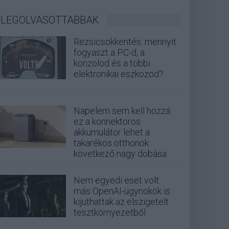
LEGOLVASOTTABBAK
Rezsicsökkentés: mennyit
fogyaszt a PC-d, a
konzolod és a többi
elektronikai eszközöd?
Napelem sem kell hozzá:
ez a konnektoros
akkumulátor lehet a
takarékos otthonok
következő nagy dobása
Nem egyedi eset volt:
más OpenAI-ügynökök is
kijuthattak az elszigetelt
tesztkörnyezetből