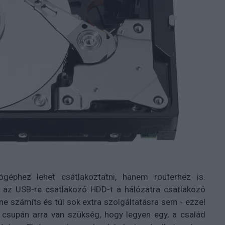
phez lehet csatlakoztatni, hanem routerhez is.
, az USB-re csatlakozó HDD-t a hálózatra csatlakozó
e számíts és túl sok extra szolgáltatásra sem - ezzel
 csupán arra van szükség, hogy legyen egy, a család