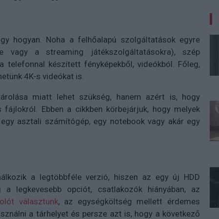
ogy hogyan. Noha a felhőalapú szolgáltatások egyre
e vagy a streaming játékszolgáltatásokra), szép
telefonnal készített fényképekből, videókból. Főleg,
hetünk 4K-s videókat is.
rolása miatt lehet szükség, hanem azért is, hogy
 fájlokról. Ebben a cikkben körbejárjuk, hogy melyek
 egy asztali számítógép, egy notebook vagy akár egy
lkozik a legtöbbféle verzió, hiszen az egy új HDD
 a legkevesebb opciót, csatlakozók hiányában, az
olót választunk
, az egységköltség mellett érdemes
ználni a tárhelyet és persze azt is, hogy a következő