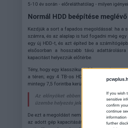
5-10 év során - előreláthatólag - milyen igény
Normál HDD beépítése meglévő
Kezdjük a sort a fapados megoldással: ha a
számra, és az alaplap is tud fogadni még egy
egy új HDD-t, és azt építed be a számítógép
elsősorban a hosszabb távú adattárolásra
kapacitást helyezzük előtérbe.
Tény, hogy egy klasszikus HDD nem a leggyorsa
a téren; egy 4 TB-os HDD-t körülbelül 30 ez
pcwplus.h
mintegy 7,5 forintba kerül csupán (a HDD-k e
If you wish 
Az előnyöket ebben az esetben a költsé
sensitive in
üzembe helyezés jelenti.
confirm you
continue se
De ezt a megoldást nem véletlenül neveztük 
information 
az adott gép kapacitását növeli, és van ug
further disc