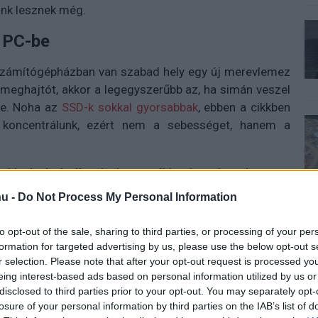
eink lesznek még.
 PC-be
 számítógépházban van szabad hely egy új merevlemez
 meghajtót, akkor a legegyszerűbb az, ha simán veszel
be. Noha az
SSD-k sokkal gyorsabbak
, ebben a cikkben
 koncentrálunk, ezért nem a sebességet, hanem a
bb, de ár-érték arányban továbbra is verhetetlen ezen
er forintért vehetünk meg, vagyis 1 GB adat tárolása
u -
Do Not Process My Personal Information
setében szokásos, 1000-es váltószámot alkalmazva).
to opt-out of the sale, sharing to third parties, or processing of your per
gtakarékosság, valamint az egyszerű beépítés és
formation for targeted advertising by us, please use the below opt-out s
r selection. Please note that after your opt-out request is processed y
eing interest-based ads based on personal information utilized by us or
fapadosnak. A PC-be épített HDD közvetlen módon csak
disclosed to third parties prior to your opt-out. You may separately opt-
yan lehetőség mappák megosztására is, ez messze nem
losure of your personal information by third parties on the IAB’s list of