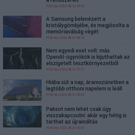
PCW.lite
| 2026.08.01 09:34
A Samsung belenézett a
kristálygömbjébe, és megjósolta a
memóriaválság végét
PCW.lite
| 2026.08.01 08:14
Nem egyedi eset volt: más
OpenAI-ügynökök is kijuthattak az
elszigetelt tesztkörnyezetből
PCW.lite
| 2026.08.01 07:41
Hiába süt a nap, áramszünetben a
legtöbb otthoni napelem is leáll
PCW.lite
| 2026.08.01 06:44
Paksot nem lehet csak úgy
visszakapcsolni: akár egy hétig is
tarthat az újraindítás
PCW.lite
| 2026.08.01 05:55