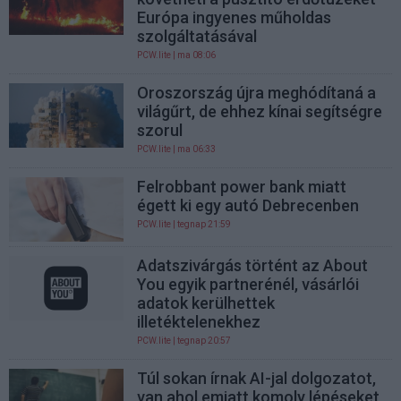
Európa ingyenes műholdas
szolgáltatásával
PCW.lite
| ma 08:06
Oroszország újra meghódítaná a
világűrt, de ehhez kínai segítségre
szorul
PCW.lite
| ma 06:33
Felrobbant power bank miatt
égett ki egy autó Debrecenben
PCW.lite
| tegnap 21:59
Adatszivárgás történt az About
You egyik partnerénél, vásárlói
adatok kerülhettek
illetéktelenekhez
PCW.lite
| tegnap 20:57
Túl sokan írnak AI-jal dolgozatot,
van ahol emiatt komoly lépéseket