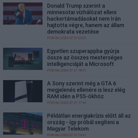
Donald Trump szerint a
minnesotai vízhálózat elleni
hackertámadásokat nem Irán
hajtotta végre, hanem az állam
demokrata vezetése
PCW.lite
| 2026.07.31 20:53
Egyetlen szuperappba gyúrja
össze az összes mesterséges
intelligenciáját a Microsoft
PCW.lite
| 2026.07.31 18:47
A Sony szerint még a GTA 6
megjelenés ellenére is lesz elég
RAM idén a PS5-ökhöz
PCW.lite
| 2026.07.31 17:44
Példátlan energiakrízis előtt áll az
ország - így próbál segíteni a
Magyar Telekom
PCW.lite
| 2026.07.31 16:41