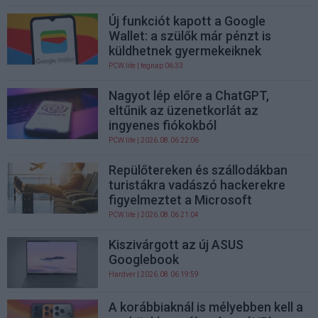
Új funkciót kapott a Google
Wallet: a szülők már pénzt is
küldhetnek gyermekeiknek
PCW.lite
| tegnap 06:33
Nagyot lép előre a ChatGPT,
eltűnik az üzenetkorlát az
ingyenes fiókokból
PCW.lite
| 2026.08.06 22:06
Repülőtereken és szállodákban
turistákra vadászó hackerekre
figyelmeztet a Microsoft
PCW.lite
| 2026.08.06 21:04
Kiszivárgott az új ASUS
Googlebook
Hardver
| 2026.08.06 19:59
A korábbiaknál is mélyebben kell a