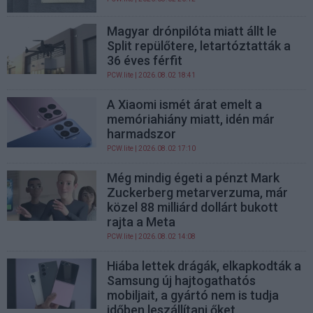
Magyar drónpilóta miatt állt le
Split repülőtere, letartóztatták a
36 éves férfit
PCW.lite
| 2026.08.02 18:41
A Xiaomi ismét árat emelt a
memóriahiány miatt, idén már
harmadszor
PCW.lite
| 2026.08.02 17:10
Még mindig égeti a pénzt Mark
Zuckerberg metarverzuma, már
közel 88 milliárd dollárt bukott
rajta a Meta
PCW.lite
| 2026.08.02 14:08
Hiába lettek drágák, elkapkodták a
Samsung új hajtogathatós
mobiljait, a gyártó nem is tudja
időben leszállítani őket