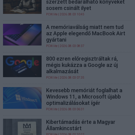
szerzett bedarálható könyveket
sosem csinált ilyet
PCW.lite
| 2026.08.03 10:45
A memóriaválság miatt nem tud
az Apple elegendő MacBook Airt
gyártani
PCW.lite
| 2026.08.03 08:37
800 ezren előregisztráltak rá,
mégis kukázza a Google az új
alkalmazását
PCW.lite
| 2026.08.03 07:35
Kevesebb memóriát foglalhat a
Windows 11, a Microsoft újabb
optimalizálásokat ígér
PCW.lite
| 2026.08.03 06:31
Kibertámadás érte a Magyar
Államkincstárt
PCW.lite
| 2026.08.02 20:12