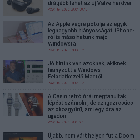
drágább lehet az új Valve hardver
PCW.lite
| 2026.08.04 08:45
Az Apple végre pótolja az egyik
legnagyobb hiányosságát: iPhone-
ról is másolhatunk majd
Windowsra
PCW.lite
| 2026.08.04 07:35
Jó hírünk van azoknak, akiknek
hiányzott a Windows
Feladatkezelő Macről
PCW.lite
| 2026.08.04 06:33
A Casio retró órái megtanultak
lépést számolni, de az igazi csúcs
az okosgyűrű, ami egy óra az
ujjadon
PCW.lite
| 2026.08.03 20:55
Újabb, nem várt helyen fut a Doom