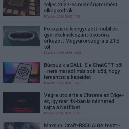
teljes 2027-es memóriatermést
elkapkodták
PCW.lite
| 2026.08.05 17:08
Fotózásra kihegyezett mobil és
gyerekeknek szánt okosóra
érkezett Magyarországra a ZTE-
től
PCW.lite
| 2026.08.05 16:00
Búcsúzik a DALL-E a ChatGPT-ből
- nem maradt már sok időd, hogy
lementsd a képeidet
PCW.lite
| 2026.08.05 14:53
Végre utolérte a Chrome az Edge-
et, így már 4K-ban is nézheted
rajta a Netflixet
PCW.lite
| 2026.08.05 13:53
Maxsun iCraft-B850 AIGA teszt -