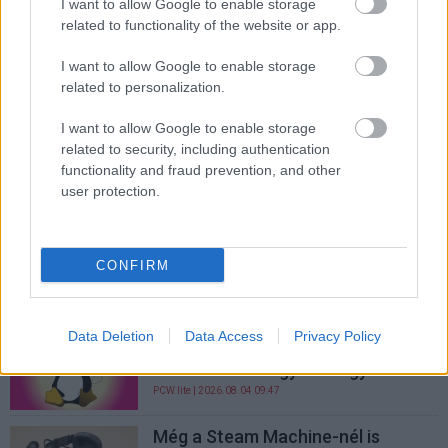
I want to allow Google to enable storage
PCW.lite
| 2026.08.04 13:57
related to functionality of the website or app.
Közel egy évtized után is megállja
I want to allow Google to enable storage
a helyét minden idők legjobb
related to personalization.
videókártyája, a GTX 1080 Ti
PCW.lite
| 2026.08.04 12:55
I want to allow Google to enable storage
related to security, including authentication
Szóval valakinek sikerült elindítani
functionality and fraud prevention, and other
iPhone-on a GTA 5-öt
user protection.
PCW.lite
| 2026.08.04 11:51
A DuckDuckGo feltalálta az anti-
okosszemüveget, az úgynevezett
CONFIRM
napszemüveget
PCW.lite
| 2026.08.04 10:50
Data Deletion
Data Access
Privacy Policy
Történelmi csúcson a Linux, de a
számok azért egy kicsit gyanúsak
PCW.lite
| 2026.08.04 09:47
Még a Steam Machine-nél is