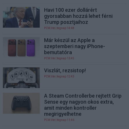
Havi 100 ezer dollárért
gyorsabban hozzá lehet férni
Trump posztjaihoz
PCW.lite
| tegnap 14:48
Már készül az Apple a
szeptemberi nagy iPhone-
bemutatóra
PCW.lite
| tegnap 13:45
Viszlát, rezsistop!
PCW.lite
| tegnap 12:43
A Steam Controllerbe rejtett Grip
Sense egy nagyon okos extra,
amit minden kontroller
megirigyelhetne
PCW.lite
| tegnap 11:46