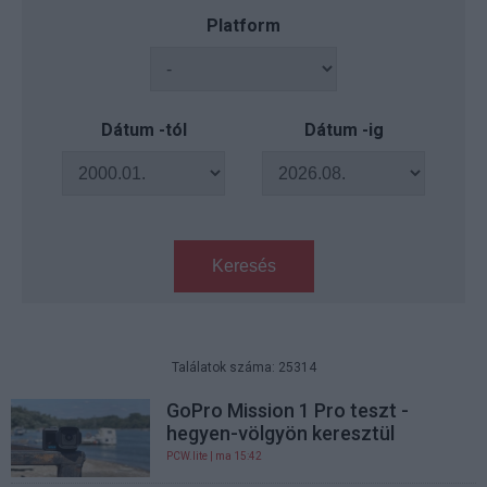
Platform
Dátum -tól
Dátum -ig
Keresés
Találatok száma: 25314
GoPro Mission 1 Pro teszt -
hegyen-völgyön keresztül
PCW.lite
| ma 15:42