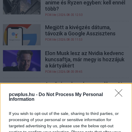
anime és Ryzen egyben: kell ennél
több?
PCW.lite
| 2026.08.05 12:50
Megjött a kivégzés dátuma,
távozik a Google Asszisztens
PCW.lite
| 2026.08.05 11:53
Elon Musk lesz az Nvidia kedvenc
kuncsaftja, már megy is hozzájuk
a kártyákért
PCW.lite
| 2026.08.05 09:45
A művészek sorban perelik az AI
cégeket, és egyáltalán nem
pcwplus.hu -
Do Not Process My Personal
reménytelen a küzdelmük
Information
Vélemény
| 2026.08.05 08:41
If you wish to opt-out of the sale, sharing to third parties, or
A Microsoft szeretné ha tudnád,
processing of your personal or sensitive information for
hogy a Windows 11 nem kémkedik
targeted advertising by us, please use the below opt-out
utánad 15 percenként