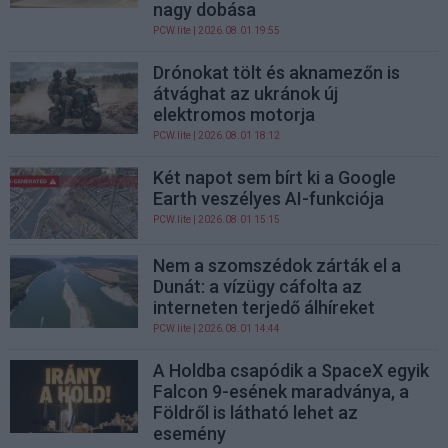
nagy dobása
PCW.lite
| 2026.08.01 19:55
Drónokat tölt és aknamezőn is
átvághat az ukránok új
elektromos motorja
PCW.lite
| 2026.08.01 18:12
Két napot sem bírt ki a Google
Earth veszélyes AI-funkciója
PCW.lite
| 2026.08.01 15:15
Nem a szomszédok zárták el a
Dunát: a vízügy cáfolta az
interneten terjedő álhíreket
PCW.lite
| 2026.08.01 14:44
A Holdba csapódik a SpaceX egyik
Falcon 9-esének maradványa, a
Földről is látható lehet az
esemény