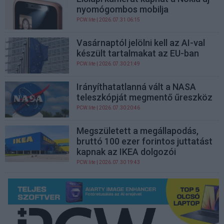
nyomógombos mobilja
PCW.lite
| 2026.07.31 06:15
Vasárnaptól jelölni kell az AI-val
készült tartalmakat az EU-ban
PCW.lite
| 2026.07.30 21:49
Irányíthatatlanná vált a NASA
teleszkópját megmentő űreszköz
PCW.lite
| 2026.07.30 20:46
Megszületett a megállapodás,
bruttó 100 ezer forintos juttatást
kapnak az IKEA dolgozói
PCW.lite
| 2026.07.30 19:43