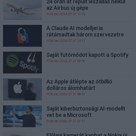
24 órán át repült leszállás nélkül
az Airbus új gépe
PCW.lite
| 2026.07.31 11:15
A Claude AI modelljei is
rátámadtak három szervezetre
PCW.lite
| 2026.07.31 10:11
Saját futómódot kapott a Spotify
PCW.lite
| 2026.07.31 09:18
Az Apple átlépte az ötbillió
dolláros álomhatárt
PCW.lite
| 2026.07.31 08:14
Saját kiberbiztonsági AI-modellt
vet be a Microsoft
PCW.lite
| 2026.07.31 07:17
Előlapi kamerát kaphat a Nokia új