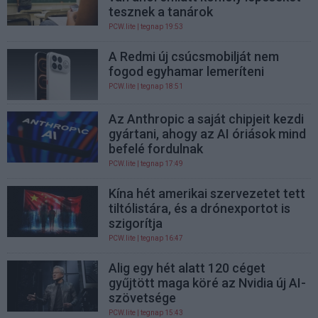
tesznek a tanárok
PCW.lite
| tegnap 19:53
A Redmi új csúcsmobilját nem
fogod egyhamar lemeríteni
PCW.lite
| tegnap 18:51
Az Anthropic a saját chipjeit kezdi
gyártani, ahogy az AI óriások mind
befelé fordulnak
PCW.lite
| tegnap 17:49
Kína hét amerikai szervezetet tett
tiltólistára, és a drónexportot is
szigorítja
PCW.lite
| tegnap 16:47
Alig egy hét alatt 120 céget
gyűjtött maga köré az Nvidia új AI-
szövetsége
PCW.lite
| tegnap 15:43