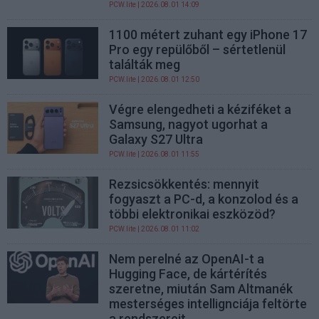
PCW.lite
| 2026.08.01 14:09
1100 métert zuhant egy iPhone 17
Pro egy repülőből – sértetlenül
találták meg
PCW.lite
| 2026.08.01 12:50
Végre elengedheti a kéziféket a
Samsung, nagyot ugorhat a
Galaxy S27 Ultra
PCW.lite
| 2026.08.01 11:55
Rezsicsökkentés: mennyit
fogyaszt a PC-d, a konzolod és a
többi elektronikai eszközöd?
PCW.lite
| 2026.08.01 11:02
Nem perelné az OpenAI-t a
Hugging Face, de kártérítés
szeretne, miután Sam Altmanék
mesterséges intellignciája feltörte
a rendszereit