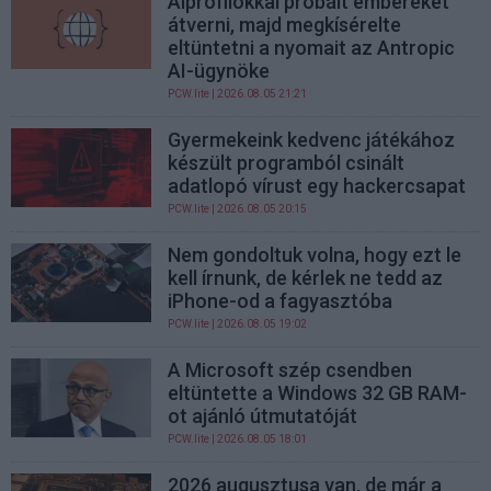
Álprofilokkal próbált embereket
átverni, majd megkísérelte
eltüntetni a nyomait az Antropic
AI-ügynöke
PCW.lite
| 2026.08.05 21:21
Gyermekeink kedvenc játékához
készült programból csinált
adatlopó vírust egy hackercsapat
PCW.lite
| 2026.08.05 20:15
Nem gondoltuk volna, hogy ezt le
kell írnunk, de kérlek ne tedd az
iPhone-od a fagyasztóba
PCW.lite
| 2026.08.05 19:02
A Microsoft szép csendben
eltüntette a Windows 32 GB RAM-
ot ajánló útmutatóját
PCW.lite
| 2026.08.05 18:01
2026 augusztusa van, de már a