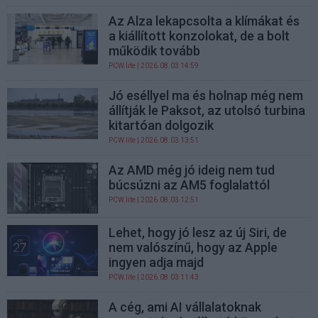
Az Alza lekapcsolta a klímákat és
a kiállított konzolokat, de a bolt
működik tovább
PCW.lite
| 2026.08.03 14:59
Jó eséllyel ma és holnap még nem
állítják le Paksot, az utolsó turbina
kitartóan dolgozik
PCW.lite
| 2026.08.03 13:51
Az AMD még jó ideig nem tud
búcsúzni az AM5 foglalattól
PCW.lite
| 2026.08.03 12:51
Lehet, hogy jó lesz az új Siri, de
nem valószínű, hogy az Apple
ingyen adja majd
PCW.lite
| 2026.08.03 11:43
A cég, ami AI vállalatoknak