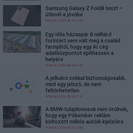
Samsung Galaxy Z Fold8 teszt –
útlevél a jövőbe
PCW.lite
| 2026.08.06 13:51
Egy idős házaspár 8 milliárd
forintért sem vált meg a család
farmjától, hogy egy AI cég
adatközpontot építhessen a
helyére
PCW.lite
| 2026.08.06 12:45
A jelkulcs sokkal biztonságosabb,
mint egy jelszó, de nem
feltörhetetlen
PCW.lite
| 2026.08.06 11:41
A BMW-tulajdonosok nem örülnek,
hogy egy Pókember reklám
költözött milliós autóik kijelzőire
PCW.lite
| 2026.08.06 10:45