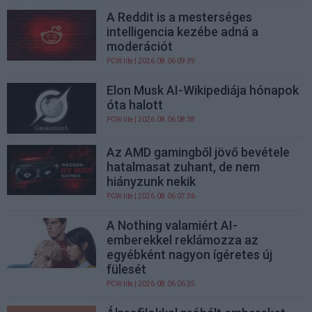
A Reddit is a mesterséges
intelligencia kezébe adná a
moderációt
PCW.lite
| 2026.08.06 09:39
Elon Musk AI-Wikipediája hónapok
óta halott
PCW.lite
| 2026.08.06 08:38
Az AMD gamingből jövő bevétele
hatalmasat zuhant, de nem
hiányzunk nekik
PCW.lite
| 2026.08.06 07:36
A Nothing valamiért AI-
emberekkel reklámozza az
egyébként nagyon ígéretes új
fülesét
PCW.lite
| 2026.08.06 06:35