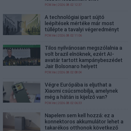
PCW.lite
| 2026.08.02 12:37
A technológiai ipart sújtó
leépítések mértéke már most
túllépte a tavalyi végeredményt
PCW.lite
| 2026.08.02 11:06
Tilos nyilvánosan megszólalnia a
volt brazil elnöknek, ezért AI-
avatár tartott kampánybeszédet
Jair Bolsonaro helyett
PCW.lite
| 2026.08.02 08:04
Végre Európába is eljuthat a
Xiaomi csúcsmobilja, amelynek
még a hátán is kijelző van?
PCW.lite
| 2026.08.02 06:33
Napelem sem kell hozzá: ez a
konnektoros akkumulátor lehet a
takarékos otthonok következő