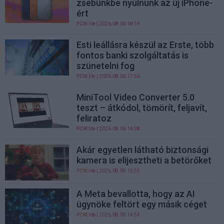
zsebünkbe nyúlnunk az új iPhone-
ért
PCW.lite
| 2026.08.06 18:59
Esti leállásra készül az Erste, több
fontos banki szolgáltatás is
szünetelni fog
PCW.lite
| 2026.08.06 17:56
MiniTool Video Converter 5.0
teszt – átkódol, tömörít, feljavít,
feliratoz
PCW.lite
| 2026.08.06 16:58
Akár egyetlen látható biztonsági
kamera is elijesztheti a betörőket
PCW.lite
| 2026.08.06 15:55
A Meta bevallotta, hogy az AI
ügynöke feltört egy másik céget
PCW.lite
| 2026.08.06 14:54