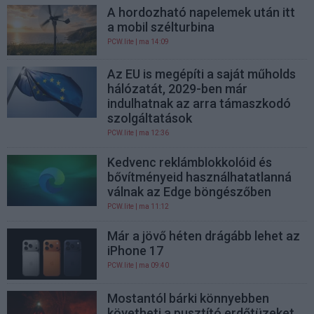
A hordozható napelemek után itt
a mobil szélturbina
PCW.lite
| ma 14:09
Az EU is megépíti a saját műholds
hálózatát, 2029-ben már
indulhatnak az arra támaszkodó
szolgáltatások
PCW.lite
| ma 12:36
Kedvenc reklámblokkolóid és
bővítményeid használhatatlanná
válnak az Edge böngészőben
PCW.lite
| ma 11:12
Már a jövő héten drágább lehet az
iPhone 17
PCW.lite
| ma 09:40
Mostantól bárki könnyebben
követheti a pusztító erdőtüzeket