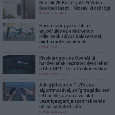
Reolink 2K Battery Wi-Fi Video
Doorbell teszt – Nicsak, ki csörög!
PCW.lite
| tegnap 10:47
Háromszor gyakoribb az
agysérülés az elektromos
rollerezők súlyos baleseteinél,
mint a motorosokénál
PCW.lite
| tegnap 09:45
Kiszivárogtak az OpenAI új
hardverének részletei: ilyen lehet
a ChatGPT-t futtató okoseszköz
PCW.lite
| tegnap 08:39
Addig játszott a TikTok az
algoritmusával, amíg tragédia nem
lett belőle, aztán a vállalat
vezérigazgatója szemrebbenés
nélkül hazudott róla
PCW.lite
| tegnap 07:36