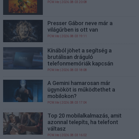
PCW.lite
| 2026.08.03 20:08
Presser Gábor neve már a
világűrben is ott van
PCW.lite
| 2026.08.03 19:11
Kínából jöhet a segítség a
brutálisan dráguló
telefonmemóriák kapcsán
PCW.lite
| 2026.08.03 18:08
A Gemini hamarosan már
ügynököt is működtethet a
mobilokon?
PCW.lite
| 2026.08.03 17:04
Top 20 mobilalkalmazás, amit
azonnal telepíts, ha telefont
váltasz
PCW.lite
| 2026.08.03 16:02