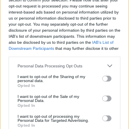
section to confirm your selection. Please note that after your
PCW.lite
| 2026.08.05 07:39
opt-out request is processed you may continue seeing
interest-based ads based on personal information utilized by
Az Apple ökoszisztémájának
us or personal information disclosed to third parties prior to
egyik leghasznosabb funkcióját
your opt-out. You may separately opt-out of the further
megcsinálják Windowsra is
disclosure of your personal information by third parties on the
PCW.lite
| 2026.08.05 06:34
IAB’s list of downstream participants. This information may
also be disclosed by us to third parties on the
IAB’s List of
A Gmail mostantól szól, mielőtt -
Downstream Participants
that may further disclose it to other
megint - kínos helyzetbe hoznád
third parties.
magad
PCW.lite
| 2026.08.04 21:21
Please note that this website/app uses one or more Google
Personal Data Processing Opt Outs
services and may gather and store information including but
Már 300 millióan fizetnek a
not limited to your visit or usage behaviour. You may click to
I want to opt-out of the Sharing of my
Spotifyért
personal data.
grant or deny consent to Google and its third-party tags to
Opted In
PCW.lite
| 2026.08.04 20:10
use your data for below specified purposes in below Google
consent section.
I want to opt-out of the Sale of my
A Chrome megkönnyítheti a
Personal Data.
bővítmények értékelését, de ettől
Opted In
még nem lesz kevesebb az
I want to opt-out of processing my
átverés
Personal Data for Targeted Advertising.
PCW.lite
| 2026.08.04 19:03
Opted In