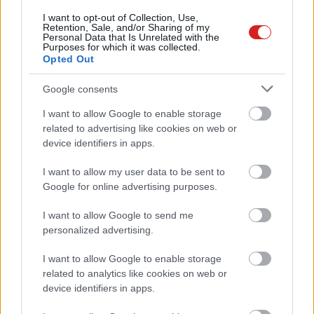
Kivonulhat Magyarországról a
I want to opt-out of Collection, Use,
Retention, Sale, and/or Sharing of my
Tesco
Personal Data that Is Unrelated with the
Purposes for which it was collected.
PCW.lite
| 2026.08.04 18:00
Opted Out
Nyilvánosan nekiment az Apple-
Google consents
nek az OpenAI
PCW.lite
| 2026.08.04 16:59
I want to allow Google to enable storage
related to advertising like cookies on web or
Egyetlen AI chatboton kívül
device identifiers in apps.
egyiknek sincs különösebb
problémája az álhírgyártással
I want to allow my user data to be sent to
PCW.lite
| 2026.08.04 15:58
Google for online advertising purposes.
Országos ellenőrzést indított a
I want to allow Google to send me
kormány az akkumulátorcégeknél
personalized advertising.
PCW.lite
| 2026.08.04 14:58
I want to allow Google to enable storage
related to analytics like cookies on web or
A Sony játékfejlesztő legendája
device identifiers in apps.
véletlenül pont most ad ki egy CD-
lejátszót