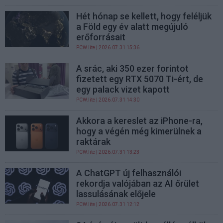
Hét hónap se kellett, hogy feléljük
a Föld egy év alatt megújuló
erőforrásait
PCW.lite
| 2026.07.31 15:36
A srác, aki 350 ezer forintot
fizetett egy RTX 5070 Ti-ért, de
egy palack vizet kapott
PCW.lite
| 2026.07.31 14:30
Akkora a kereslet az iPhone-ra,
hogy a végén még kimerülnek a
raktárak
PCW.lite
| 2026.07.31 13:23
A ChatGPT új felhasználói
rekordja valójában az AI őrület
lassulásának előjele
PCW.lite
| 2026.07.31 12:12